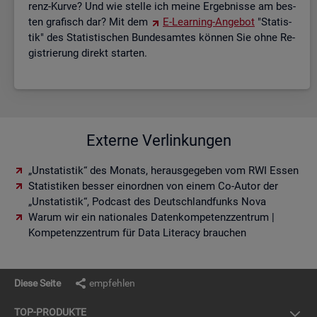
renz-Kurve? Und wie stel­le ich meine Er­geb­nis­se am bes­
ten gra­fisch dar? Mit dem
E-Lear­ning-An­ge­bot
"Sta­tis­
tik" des Sta­tis­ti­schen Bun­des­am­tes kön­nen Sie ohne Re­
gis­trie­rung di­rekt star­ten.
Externe Verlinkungen
„Unstatistik“ des Monats, herausgegeben vom RWI Essen
Statistiken besser einordnen von einem Co-Autor der
„Unstatistik“, Podcast des Deutschlandfunks Nova
Warum wir ein nationales Datenkompetenzzentrum |
Kompetenzzentrum für Data Literacy brauchen
Diese Seite
empfehlen
TOP-PRO­DUK­TE