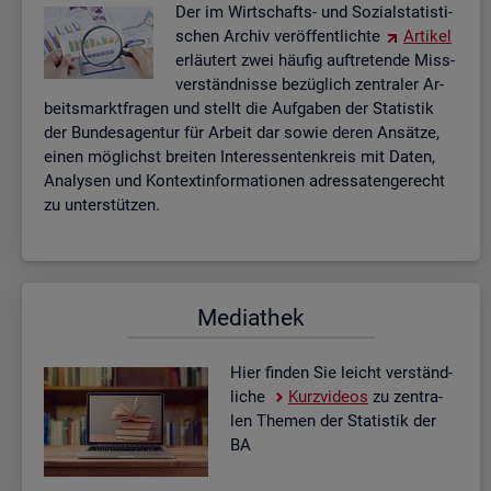
Der im Wirt­schafts- und So­zi­al­sta­tis­ti­
schen Ar­chiv ver­öf­fent­lich­te
Ar­ti­kel
er­läu­tert zwei häu­fig auf­tre­ten­de Miss­
ver­ständ­nis­se be­züg­lich zen­tra­ler Ar­
beits­markt­fra­gen und stellt die Auf­ga­ben der Sta­tis­tik
der Bun­des­agen­tur für Ar­beit dar sowie deren An­sät­ze,
einen mög­lichst brei­ten In­ter­es­sen­ten­kreis mit Daten,
Ana­ly­sen und Kon­text­in­for­ma­tio­nen adres­sa­ten­ge­recht
zu un­ter­stüt­zen.
Me­dia­thek
Hier fin­den Sie leicht ver­ständ­
li­che
Kurz­vi­de­os
zu zen­tra­
len The­men der Sta­tis­tik der
BA