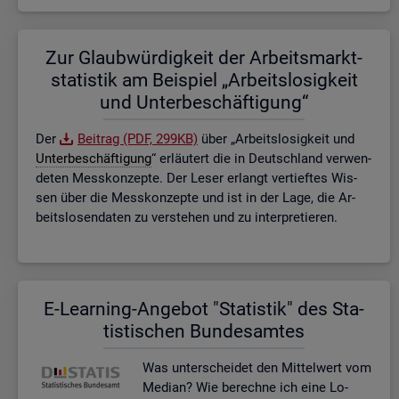
Zur Glaub­wür­dig­keit der Ar­beits­markt­
sta­tis­tik am Bei­spiel „Ar­beits­lo­sig­keit
und Un­ter­be­schäf­ti­gung“
Der
Bei­trag (PDF, 299KB)
über „Ar­beits­lo­sig­keit und
Un­ter­be­schäf­ti­gung
“ er­läu­tert die in Deutsch­land ver­wen­
de­ten Mess­kon­zep­te. Der Leser er­langt ver­tief­tes Wis­
sen über die Mess­kon­zep­te und ist in der Lage, die Ar­
beits­lo­sen­da­ten zu ver­ste­hen und zu in­ter­pre­tie­ren.
E-Lear­ning-An­ge­bot "Sta­tis­tik" des Sta­
tis­ti­schen Bun­des­am­tes
Was un­ter­schei­det den Mit­tel­wert vom
Me­di­an? Wie be­rech­ne ich eine Lo­