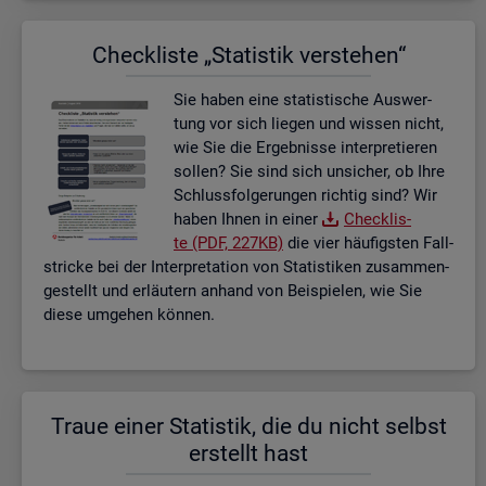
Check­lis­te „Sta­tis­tik ver­ste­hen“
Sie haben eine sta­tis­ti­sche Aus­wer­
tung vor sich lie­gen und wis­sen nicht,
wie Sie die Er­geb­nis­se in­ter­pre­tie­ren
sol­len? Sie sind sich un­si­cher, ob Ihre
Schluss­fol­ge­run­gen rich­tig sind? Wir
haben Ihnen in einer
Check­lis­
te (PDF, 227KB)
die vier häu­figs­ten Fall­
stri­cke bei der In­ter­pre­ta­ti­on von Sta­tis­ti­ken zu­sam­men­
ge­stellt und er­läu­tern an­hand von Bei­spie­len, wie Sie
diese um­ge­hen kön­nen.
Traue einer Sta­tis­tik, die du nicht selbst
er­stellt hast