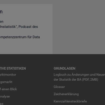
en
en
nstatistik“, Podcast des
ompetenzzentrum für Data
TI­VE STA­TIS­TI­KEN
GRUND­LA­GEN
rkt­mo­ni­tor
Log­buch zu Än­de­run­gen und Neue­
der Sta­tis­tik der BA (PDF, 2MB)
ngs­markt
Glos­sar
uf einen Blick
Zei­chen­er­klä­rung
na­ly­se
Kenn­zah­len­steck­brie­fe
­las