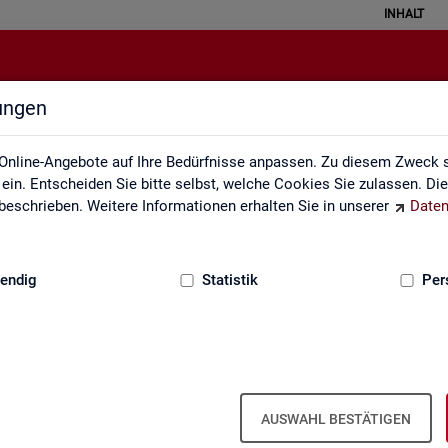
INHALT
lungen
atistical Literacy - Statistik verste
Online-Angebote auf Ihre Bedürfnisse anpassen. Zu diesem Zweck s
in. Entscheiden Sie bitte selbst, welche Cookies Sie zulassen. Di
eschrieben. Weitere Informationen erhalten Sie in unserer
Daten
:
GRUNDLAGEN
endig
Statistik
Per
erstehen
Li­te­r­acy - Sta­tis­tik ver­ste­hen und rich­tig i
AUSWAHL BESTÄTIGEN
 ver­schie­dens­ten Va­ria­tio­nen. Aber wird mit Sta­tis­tik wirk­lich oft