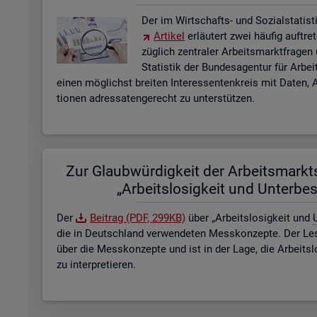
Der im Wirt­schafts- und So­zi­al­sta­tis­ti
Ar­ti­kel
er­läu­tert zwei häu­fig auf­tre
züg­lich zen­tra­ler Ar­beits­markt­fra­ge
Sta­tis­tik der Bun­des­agen­tur für Ar­b
einen mög­lichst brei­ten In­ter­es­sen­ten­kreis mit Daten, A
tio­nen adres­sa­ten­ge­recht zu un­ter­stüt­zen.
Zur Glaub­wür­dig­keit der Ar­beits­markt­s
„Ar­beits­lo­sig­keit und Un­ter­be­
Der
Bei­trag (PDF, 299KB)
über „Ar­beits­lo­sig­keit und
U
die in Deutsch­land ver­wen­de­ten Mess­kon­zep­te. Der Lese
über die Mess­kon­zep­te und ist in der Lage, die Ar­beits­l
zu in­ter­pre­tie­ren.