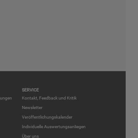
SER­VICE
run­gen
Kon­takt, Feed­back und Kri­tik
News­let­ter
Ver­öf­fent­li­chungs­ka­len­der
In­di­vi­du­el­le Aus­wer­tungs­an­lie­gen
Über uns