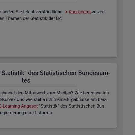
 fin­den Sie leicht ver­ständ­li­che
Kurz­vi­de­os
zu zen­
­len The­men der Sta­tis­tik der BA
Sta­tis­tik" des Sta­tis­ti­schen Bun­des­am­
tes
schei­det den Mit­tel­wert vom Me­di­an? Wie be­rech­ne ich
z-Kurve? Und wie stel­le ich meine Er­geb­nis­se am bes­
E-Lear­ning-An­ge­bot
"Sta­tis­tik" des Sta­tis­ti­schen Bun­
is­trie­rung di­rekt star­ten.