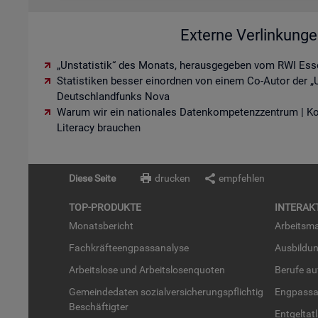
Externe Verlinkung
„Unstatistik“ des Monats, herausgegeben vom RWI Ess
Statistiken besser einordnen von einem Co-Autor der „U
Deutschlandfunks Nova
Warum wir ein nationales Datenkompetenzzentrum | K
Literacy brauchen
Diese Seite
drucken
empfehlen
TOP-PRO­DUK­TE
IN­TER­AK­
Mo­nats­be­richt
Ar­beits­ma
Fach­kräf­te­eng­pass­ana­ly­se
Aus­bil­du
Ar­beits­lo­se und Ar­beits­lo­sen­quo­ten
Be­ru­fe a
Ge­mein­de­da­ten so­zi­al­ver­si­che­rungs­pflich­tig
Eng­pass­a
Be­schäf­tig­ter
Ent­gel­t­at