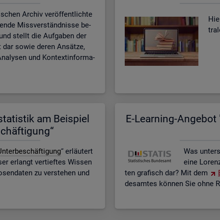
­schen Ar­chiv ver­öf­fent­lich­te
Hier
­ten­de Miss­ver­ständ­nis­se be­
tra
n und stellt die Auf­ga­ben der
eit dar sowie deren An­sät­ze,
na­ly­sen und Kon­text­in­for­ma­
ta­tis­tik am Bei­spiel
E-Lear­ning-An­ge­bot "
schäf­ti­gung“
n­ter­be­schäf­ti­gung
“ er­läu­tert
Was un­ter­
r er­langt ver­tief­tes Wis­sen
eine Lo­ren
o­sen­da­ten zu ver­ste­hen und
ten gra­fisch dar? Mit dem
des­am­tes kön­nen Sie ohne Re­g