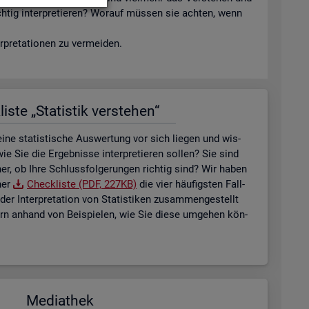
ich­tig in­ter­pre­tie­ren? Wor­auf müs­sen sie ach­ten, wenn
­pre­ta­tio­nen zu ver­mei­den.
is­te „Sta­tis­tik ver­ste­hen“
ne sta­tis­ti­sche Aus­wer­tung vor sich lie­gen und wis­
ie Sie die Er­geb­nis­se in­ter­pre­tie­ren sol­len? Sie sind
her, ob Ihre Schluss­fol­ge­run­gen rich­tig sind? Wir haben
ner
Check­lis­te (PDF, 227KB)
die vier häu­figs­ten Fall­
der In­ter­pre­ta­ti­on von Sta­tis­ti­ken zu­sam­men­ge­stellt
tern an­hand von Bei­spie­len, wie Sie diese um­ge­hen kön­
Me­dia­thek