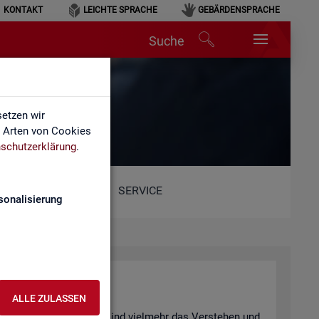
KONTAKT
LEICHTE SPRACHE
GEBÄRDENSPRACHE
Suche
hen
etzen wir
e Arten von Cookies
schutzerklärung
.
SERVICE
sonalisierung
n­ter­pre­tie­ren
ALLE ZULASSEN
 be­wusst ge­täuscht? Oder sind viel­mehr das Ver­ste­hen und