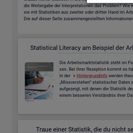
die Wei­ter­ga­be der In­ter­pre­ta­tio­nen das Pro­blem? Wie k
sie mit Sta­tis­ti­ken aus zwei­ter oder drit­ter Hand im Ar­
Die auf die­ser Seite zu­sam­men­ge­stell­ten In­for­ma­tio­nen 
Sta­ti­s­ti­cal Li­te­r­acy am Bei­spiel der Ar
Die Ar­beits­markt­sta­tis­tik steht im Fo
ses. Bei ihrer Re­zep­ti­on kommt es häu­f
In der
Hin­ter­grund­in­fo
wer­den theo­r
„Miss­ver­ste­hen“ sta­tis­ti­scher Daten 
auf­ge­zeigt, mit denen die Sta­tis­tik de
einem bes­se­ren Ver­ständ­nis ihrer Dat
Traue einer Sta­tis­tik, die du nicht se