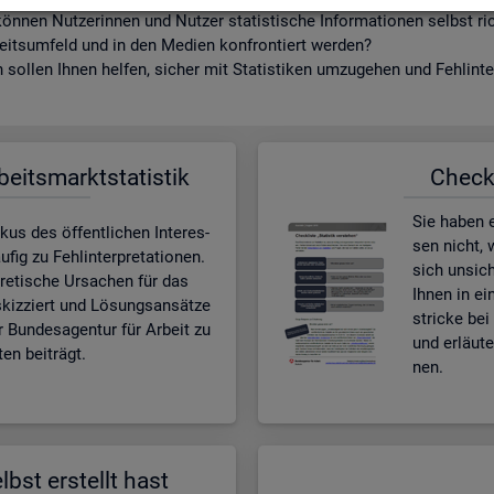
ön­nen Nut­ze­rin­nen und Nut­zer sta­tis­ti­sche In­for­ma­tio­nen selbst r
beits­um­feld und in den Me­di­en kon­fron­tiert wer­den?
sol­len Ihnen hel­fen, si­cher mit Sta­tis­ti­ken um­zu­ge­hen und Fehl­in­ter
­beits­markt­sta­tis­tik
Check­l
Sie haben ei
kus des öf­fent­li­chen In­ter­es­
sen nicht, w
ig zu Fehl­in­ter­pre­ta­tio­nen.
sich un­si­c
e­ti­sche Ur­sa­chen für das
Ihnen in ei
skiz­ziert und Lö­sungs­an­sät­ze
stri­cke bei 
r Bun­des­agen­tur für Ar­beit zu
und er­läu­
en bei­trägt.
nen.
lbst er­stellt hast