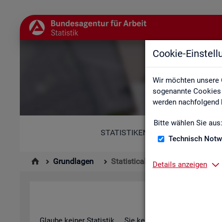
Cookie-Einstel
St
Wir möchten unsere 
sogenannte Cookies e
werden nachfolgend b
Bitte wählen Sie aus
STATISTIKEN
Technisch Notw
Grundlagen
Statistical Literacy - Statistik v
Details anzeigen
Sta­ti­s­ti­cal 
Glau­be kei­ner Sta­tis­tik ... Sie ken­nen die­sen Spruch in