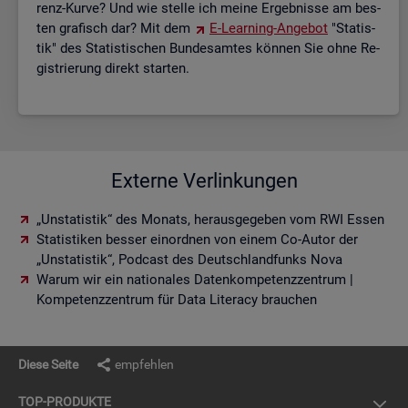
renz-Kurve? Und wie stel­le ich meine Er­geb­nis­se am bes­
ten gra­fisch dar? Mit dem
E-Lear­ning-An­ge­bot
"Sta­tis­
tik" des Sta­tis­ti­schen Bun­des­am­tes kön­nen Sie ohne Re­
gis­trie­rung di­rekt star­ten.
Externe Verlinkungen
„Unstatistik“ des Monats, herausgegeben vom RWI Essen
Statistiken besser einordnen von einem Co-Autor der
„Unstatistik“, Podcast des Deutschlandfunks Nova
Warum wir ein nationales Datenkompetenzzentrum |
Kompetenzzentrum für Data Literacy brauchen
Diese Seite
empfehlen
TOP-PRO­DUK­TE