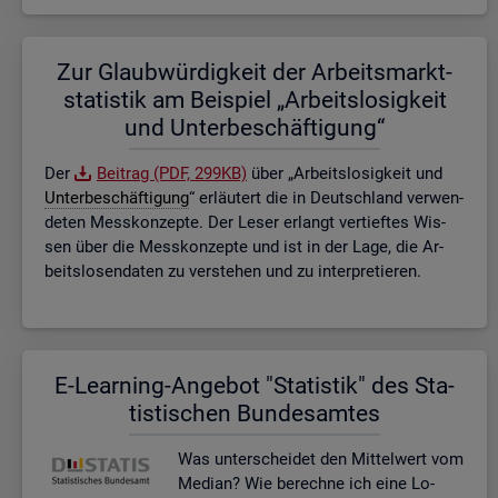
Zur Glaub­wür­dig­keit der Ar­beits­markt­
sta­tis­tik am Bei­spiel „Ar­beits­lo­sig­keit
und Un­ter­be­schäf­ti­gung“
Der
Bei­trag (PDF, 299KB)
über „Ar­beits­lo­sig­keit und
Un­ter­be­schäf­ti­gung
“ er­läu­tert die in Deutsch­land ver­wen­
de­ten Mess­kon­zep­te. Der Leser er­langt ver­tief­tes Wis­
sen über die Mess­kon­zep­te und ist in der Lage, die Ar­
beits­lo­sen­da­ten zu ver­ste­hen und zu in­ter­pre­tie­ren.
E-Lear­ning-An­ge­bot "Sta­tis­tik" des Sta­
tis­ti­schen Bun­des­am­tes
Was un­ter­schei­det den Mit­tel­wert vom
Me­di­an? Wie be­rech­ne ich eine Lo­