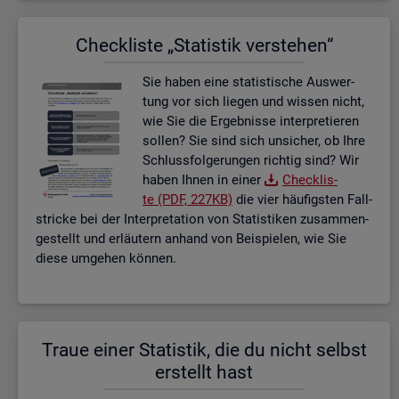
Check­lis­te „Sta­tis­tik ver­ste­hen“
Sie haben eine sta­tis­ti­sche Aus­wer­
tung vor sich lie­gen und wis­sen nicht,
wie Sie die Er­geb­nis­se in­ter­pre­tie­ren
sol­len? Sie sind sich un­si­cher, ob Ihre
Schluss­fol­ge­run­gen rich­tig sind? Wir
haben Ihnen in einer
Check­lis­
te (PDF, 227KB)
die vier häu­figs­ten Fall­
stri­cke bei der In­ter­pre­ta­ti­on von Sta­tis­ti­ken zu­sam­men­
ge­stellt und er­läu­tern an­hand von Bei­spie­len, wie Sie
diese um­ge­hen kön­nen.
Traue einer Sta­tis­tik, die du nicht selbst
er­stellt hast