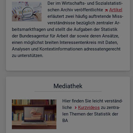
Der im Wirt­schafts- und So­zi­al­sta­tis­ti­
schen Ar­chiv ver­öf­fent­lich­te
Ar­ti­kel
er­läu­tert zwei häu­fig auf­tre­ten­de Miss­
ver­ständ­nis­se be­züg­lich zen­tra­ler Ar­
beits­markt­fra­gen und stellt die Auf­ga­ben der Sta­tis­tik
der Bun­des­agen­tur für Ar­beit dar sowie deren An­sät­ze,
einen mög­lichst brei­ten In­ter­es­sen­ten­kreis mit Daten,
Ana­ly­sen und Kon­text­in­for­ma­tio­nen adres­sa­ten­ge­recht
zu un­ter­stüt­zen.
Me­dia­thek
Hier fin­den Sie leicht ver­ständ­
li­che
Kurz­vi­de­os
zu zen­tra­
len The­men der Sta­tis­tik der
BA