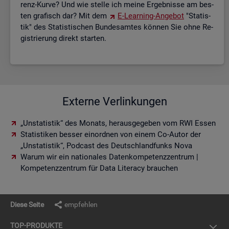
renz-Kurve? Und wie stel­le ich meine Er­geb­nis­se am bes­
ten gra­fisch dar? Mit dem
E-Lear­ning-An­ge­bot
"Sta­tis­
tik" des Sta­tis­ti­schen Bun­des­am­tes kön­nen Sie ohne Re­
gis­trie­rung di­rekt star­ten.
Externe Verlinkungen
„Unstatistik“ des Monats, herausgegeben vom RWI Essen
Statistiken besser einordnen von einem Co-Autor der
„Unstatistik“, Podcast des Deutschlandfunks Nova
Warum wir ein nationales Datenkompetenzzentrum |
Kompetenzzentrum für Data Literacy brauchen
Diese Seite
empfehlen
TOP-PRO­DUK­TE