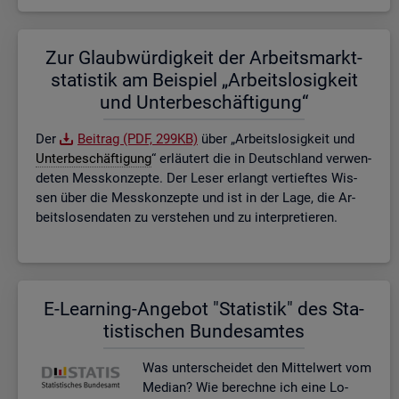
Zur Glaub­wür­dig­keit der Ar­beits­markt­
sta­tis­tik am Bei­spiel „Ar­beits­lo­sig­keit
und Un­ter­be­schäf­ti­gung“
Der
Bei­trag (PDF, 299KB)
über „Ar­beits­lo­sig­keit und
Un­ter­be­schäf­ti­gung
“ er­läu­tert die in Deutsch­land ver­wen­
de­ten Mess­kon­zep­te. Der Leser er­langt ver­tief­tes Wis­
sen über die Mess­kon­zep­te und ist in der Lage, die Ar­
beits­lo­sen­da­ten zu ver­ste­hen und zu in­ter­pre­tie­ren.
E-Lear­ning-An­ge­bot "Sta­tis­tik" des Sta­
tis­ti­schen Bun­des­am­tes
Was un­ter­schei­det den Mit­tel­wert vom
Me­di­an? Wie be­rech­ne ich eine Lo­