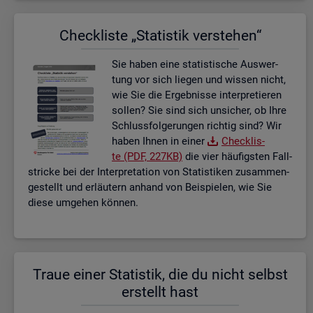
Check­lis­te „Sta­tis­tik ver­ste­hen“
Sie haben eine sta­tis­ti­sche Aus­wer­
tung vor sich lie­gen und wis­sen nicht,
wie Sie die Er­geb­nis­se in­ter­pre­tie­ren
sol­len? Sie sind sich un­si­cher, ob Ihre
Schluss­fol­ge­run­gen rich­tig sind? Wir
haben Ihnen in einer
Check­lis­
te (PDF, 227KB)
die vier häu­figs­ten Fall­
stri­cke bei der In­ter­pre­ta­ti­on von Sta­tis­ti­ken zu­sam­men­
ge­stellt und er­läu­tern an­hand von Bei­spie­len, wie Sie
diese um­ge­hen kön­nen.
Traue einer Sta­tis­tik, die du nicht selbst
er­stellt hast