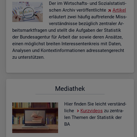
Der im Wirt­schafts- und So­zi­al­sta­tis­ti­
schen Ar­chiv ver­öf­fent­lich­te
Ar­ti­kel
er­läu­tert zwei häu­fig auf­tre­ten­de Miss­
ver­ständ­nis­se be­züg­lich zen­tra­ler Ar­
beits­markt­fra­gen und stellt die Auf­ga­ben der Sta­tis­tik
der Bun­des­agen­tur für Ar­beit dar sowie deren An­sät­ze,
einen mög­lichst brei­ten In­ter­es­sen­ten­kreis mit Daten,
Ana­ly­sen und Kon­text­in­for­ma­tio­nen adres­sa­ten­ge­recht
zu un­ter­stüt­zen.
Me­dia­thek
Hier fin­den Sie leicht ver­ständ­
li­che
Kurz­vi­de­os
zu zen­tra­
len The­men der Sta­tis­tik der
BA