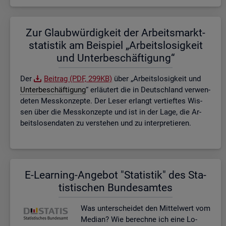
Zur Glaub­wür­dig­keit der Ar­beits­markt­
sta­tis­tik am Bei­spiel „Ar­beits­lo­sig­keit
und Un­ter­be­schäf­ti­gung“
Der
Bei­trag (PDF, 299KB)
über „Ar­beits­lo­sig­keit und
Un­ter­be­schäf­ti­gung
“ er­läu­tert die in Deutsch­land ver­wen­
de­ten Mess­kon­zep­te. Der Leser er­langt ver­tief­tes Wis­
sen über die Mess­kon­zep­te und ist in der Lage, die Ar­
beits­lo­sen­da­ten zu ver­ste­hen und zu in­ter­pre­tie­ren.
E-Lear­ning-An­ge­bot "Sta­tis­tik" des Sta­
tis­ti­schen Bun­des­am­tes
Was un­ter­schei­det den Mit­tel­wert vom
Me­di­an? Wie be­rech­ne ich eine Lo­