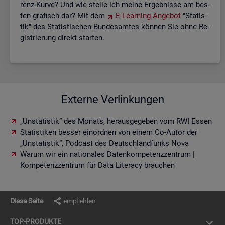
renz-Kurve? Und wie stel­le ich meine Er­geb­nis­se am bes­
ten gra­fisch dar? Mit dem
E-Lear­ning-An­ge­bot
"Sta­tis­
tik" des Sta­tis­ti­schen Bun­des­am­tes kön­nen Sie ohne Re­
gis­trie­rung di­rekt star­ten.
Externe Verlinkungen
„Unstatistik“ des Monats, herausgegeben vom RWI Essen
Statistiken besser einordnen von einem Co-Autor der
„Unstatistik“, Podcast des Deutschlandfunks Nova
Warum wir ein nationales Datenkompetenzzentrum |
Kompetenzzentrum für Data Literacy brauchen
Diese Seite
empfehlen
TOP-PRO­DUK­TE