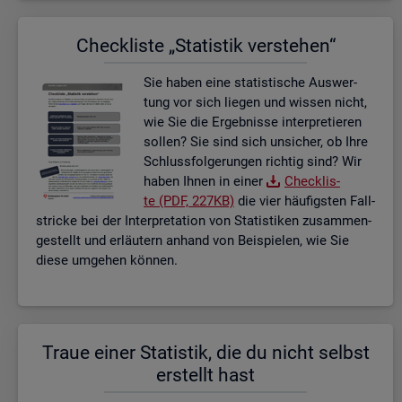
Check­lis­te „Sta­tis­tik ver­ste­hen“
Sie haben eine sta­tis­ti­sche Aus­wer­
tung vor sich lie­gen und wis­sen nicht,
wie Sie die Er­geb­nis­se in­ter­pre­tie­ren
sol­len? Sie sind sich un­si­cher, ob Ihre
Schluss­fol­ge­run­gen rich­tig sind? Wir
haben Ihnen in einer
Check­lis­
te (PDF, 227KB)
die vier häu­figs­ten Fall­
stri­cke bei der In­ter­pre­ta­ti­on von Sta­tis­ti­ken zu­sam­men­
ge­stellt und er­läu­tern an­hand von Bei­spie­len, wie Sie
diese um­ge­hen kön­nen.
Traue einer Sta­tis­tik, die du nicht selbst
er­stellt hast