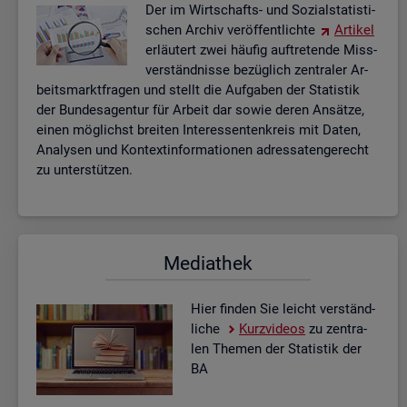
Der im Wirt­schafts- und So­zi­al­sta­tis­ti­
schen Ar­chiv ver­öf­fent­lich­te
Ar­ti­kel
er­läu­tert zwei häu­fig auf­tre­ten­de Miss­
ver­ständ­nis­se be­züg­lich zen­tra­ler Ar­
beits­markt­fra­gen und stellt die Auf­ga­ben der Sta­tis­tik
der Bun­des­agen­tur für Ar­beit dar sowie deren An­sät­ze,
einen mög­lichst brei­ten In­ter­es­sen­ten­kreis mit Daten,
Ana­ly­sen und Kon­text­in­for­ma­tio­nen adres­sa­ten­ge­recht
zu un­ter­stüt­zen.
Me­dia­thek
Hier fin­den Sie leicht ver­ständ­
li­che
Kurz­vi­de­os
zu zen­tra­
len The­men der Sta­tis­tik der
BA