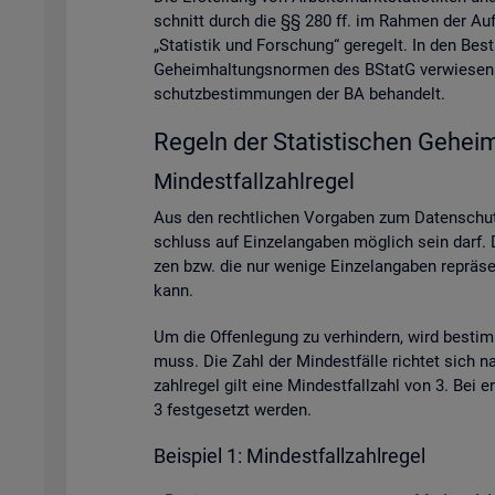
schnitt durch die §§ 280 ff. im Rah­men der Auf­ga­
„Sta­tis­tik und For­schung“ ge­re­gelt. In den Be
Ge­heim­hal­tungs­nor­men des BStatG ver­wie­sen. A
schutz­be­stim­mun­gen der BA be­han­delt.
Re­geln der Sta­tis­ti­schen Ge­heim
Min­dest­fall­zahl­re­gel
Aus den recht­li­chen Vor­ga­ben zum Da­ten­schutz
schluss auf Ein­zel­an­ga­ben mög­lich sein darf. D
zen bzw. die nur we­ni­ge Ein­zel­an­ga­ben re­prä­se
kann.
Um die Of­fen­le­gung zu ver­hin­dern, wird be­sti
muss. Die Zahl der Min­dest­fäl­le rich­tet sich na
zahl­re­gel gilt eine Min­dest­fall­zahl von 3. Bei
3 fest­ge­setzt wer­den.
Bei­spiel 1: Min­dest­fall­zahl­re­gel