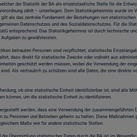
wel­cher die Sta­tis­tik der BA als ein­zel­staat­li­che Stel­le für die Ent­wic
. Ver­ord­nung zählt – un­ter­lie­gen. Dem Sta­tis­tik­ge­heim­nis wurde im
 gilt als das zen­tra­le Fun­da­ment der Be­zie­hun­gen von sta­tis­ti­sche
e­mei­nen Da­ten­schut­zes und des So­zi­al­da­ten­schut­zes. Für die Sta­t
tG ent­spre­chend. Das Sta­tis­tik­ge­heim­nis ist durch tech­ni­sche und
 Auf­ga­ben zu ge­währ­leis­ten.
i­ken be­trau­ten Per­so­nen sind ver­pflich­tet, sta­tis­ti­sche Ein­zel­an­
­tet, dass di­rekt für sta­tis­ti­sche Zwe­cke oder in­di­rekt aus ad­mi­nis­t
e Ein­hei­ten ge­schützt wer­den müs­sen, wobei die Ver­wen­dung der ein­ge
sind. Als ver­trau­lich zu schüt­zen sind alle Daten, die eine di­rek­te oder in
hei­dung, ob eine sta­tis­ti­sche Ein­heit iden­ti­fi­zier­bar ist, sind alle Mi
kön­nen, um die sta­tis­ti­sche Ein­heit zu iden­ti­fi­zie­ren.
­ge­stellt wer­den, dass eine Ver­wen­dung der zu­sam­men­ge­führ­ten Dat
a­ten zu Per­so­nen und Be­trie­ben ge­heim zu hal­ten. Diese Maß­nah­men 
n glei­chem Maße wie für an­de­re sta­tis­ti­sche Stel­len.
nd die Über­mitt­lung sta­tis­ti­scher Daten durch die BA ist im We­sent­li­