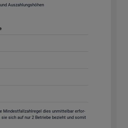
 und Aus­zah­lungs­hö­hen
e
in­dest­fall­zahl­re­gel dies un­mit­tel­bar er­for­
 da sie sich auf nur 2 Be­trie­be be­zieht und somit