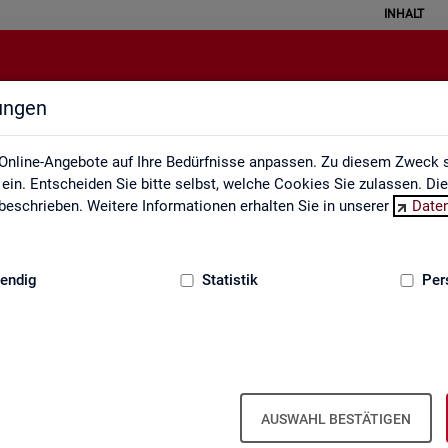
INHALT
lungen
Statistische Geheimhaltung
Online-Angebote auf Ihre Bedürfnisse anpassen. Zu diesem Zweck s
in. Entscheiden Sie bitte selbst, welche Cookies Sie zulassen. Di
eschrieben. Weitere Informationen erhalten Sie in unserer
Date
:
GRUNDLAGEN
endig
Statistik
Per
sche Geheimhaltung
­grund­in­for­ma­ti­on Sta­tis­ti­sche Ge­heim­
AUSWAHL BESTÄTIGEN
­gen des Da­ten­schut­zes für So­zi­al­da­ten und die Grund­sät­ze der Sta­