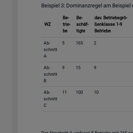
Bei­spiel 3: Do­mi­nanz­re­gel am Bei­spiel
Be­
Be­
dav. Be­triebs­grö­
WZ
trie­
schäf­
ßen­klas­se 1-9
be
tig­te
Be­trie­be
Ab­
5
165
2
schnitt
A
Ab­
9
15
9
schnitt
B
Ab­
11
100
10
schnitt
C
Der Ab­schnitt A um­fasst 5 Be­trie­be mit 165 so­zi