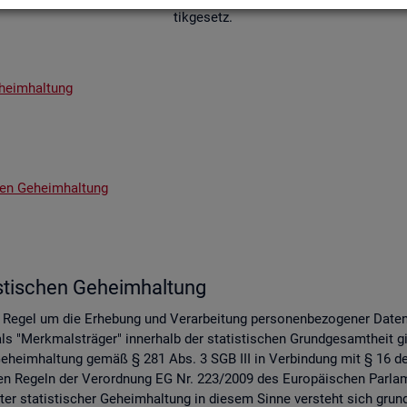
tik­ge­setz.
­heim­hal­tung
chen Ge­heim­hal­tung
s­ti­schen Ge­heim­hal­tung
er Regel um die Er­he­bung und Ver­ar­bei­tung per­so­nen­be­zo­ge­ner Date
s "Merk­mals­trä­ger" in­ner­halb der sta­tis­ti­schen Grund­ge­samt­heit gil
 Ge­heim­hal­tung gemäß § 281 Abs. 3 SGB III in Ver­bin­dung mit § 16 des 
 an den Re­geln der Ver­ord­nung EG Nr. 223/2009 des Eu­ro­päi­schen Pa
er sta­tis­ti­scher Ge­heim­hal­tung in die­sem Sinne ver­steht sich grund