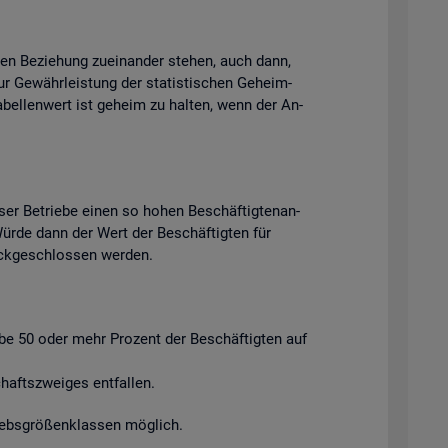
chen Be­zie­hung zu­ein­an­der ste­hen, auch dann,
ur Ge­währ­leis­tung der sta­tis­ti­schen Ge­heim­
Ta­bel­len­wert ist ge­heim zu hal­ten, wenn der An­
ser Be­trie­be einen so hohen Be­schäf­tig­ten­an­
. Würde dann der Wert der Be­schäf­tig­ten für
ück­ge­schlos­sen wer­den.
ie­be 50 oder mehr Pro­zent der Be­schäf­tig­ten auf
afts­zwei­ges ent­fal­len.
riebs­grö­ßen­klas­sen mög­lich.