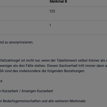
Merk­mal B
123
1
nd zu an­ony­mi­sie­ren.
fall­zahl­re­gel ist nicht nur, wenn der Ta­bel­len­wert selbst klei­ner al
e­ni­ger als drei Fälle ste­hen. Die­sen Sach­ver­halt tritt immer dann a
r BA sind das ins­be­son­de­re die fol­gen­den Be­zie­hun­gen:
e
it / An­zei­gen Kurz­ar­beit
­darfs­ge­mein­schaf­ten und alle wei­te­ren Merk­ma­le