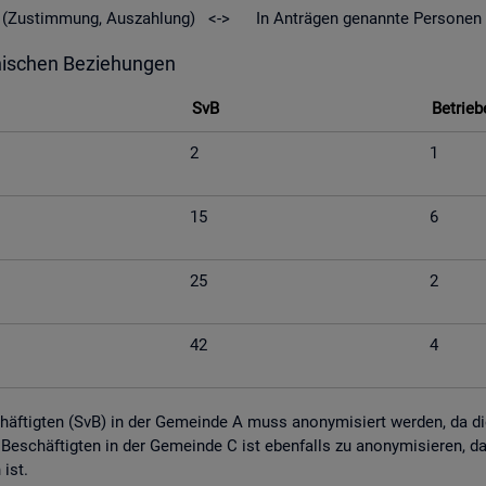
geld (Zu­stim­mung, Aus­zah­lung) <-> In An­trä­gen ge­nann­te Per­so­nen
hi­schen Be­zie­hun­gen
SvB
Be­trie­b
2
1
15
6
25
2
42
4
schäf­tig­ten (SvB) in der Ge­mein­de A muss an­ony­mi­siert wer­den, da die M
tig Be­schäf­tig­ten in der Ge­mein­de C ist eben­falls zu an­ony­mi­sie­ren,
n ist.