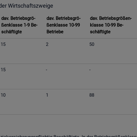
 der Wirt­schafts­zwei­ge
dav. Be­triebs­grö­
dav. Be­triebs­grö­
dav. Be­triebs­grö­ßen­
ßen­klas­se 1-9 Be­
ßen­klas­se 10-99
klas­se 10-99 Be­
schäf­tig­te
Be­trie­be
schäf­tig­te
15
2
50
15
-
-
10
1
88
­al­ver­si­che­rungs­pflich­tig Be­schäf­tig­te. In der Be­triebs­grö­ßen­kla