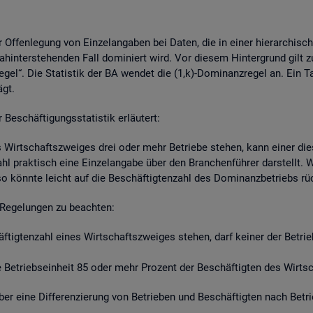
r Of­fen­le­gung von Ein­zel­an­ga­ben bei Daten, die in einer hier­ar­chi­s
hin­ter­ste­hen­den Fall do­mi­niert wird. Vor die­sem Hin­ter­grund gilt z
re­gel“. Die Sta­tis­tik der BA wen­det die (1,k)-Do­mi­nanz­re­gel an. Ein 
ägt.
schäf­ti­gungs­sta­tis­tik er­läu­tert:
s Wirt­schafts­zwei­ges drei oder mehr Be­trie­be ste­hen, kann einer die­
zahl prak­tisch eine Ein­zel­an­ga­be über den Bran­chen­füh­rer dar­stellt
so könn­te leicht auf die Be­schäf­tig­ten­zahl des Do­mi­nanz­be­triebs r
Re­ge­lun­gen zu be­ach­ten:
häf­tig­ten­zahl eines Wirt­schafts­zwei­ges ste­hen, darf kei­ner der Be­tr
Be­triebs­ein­heit 85 oder mehr Pro­zent der Be­schäf­tig­ten des Wirt­sch
t über eine Dif­fe­ren­zie­rung von Be­trie­ben und Be­schäf­tig­ten nach Be­t