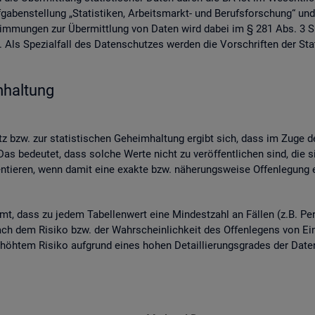
ben­stel­lung „Sta­tis­ti­ken, Ar­beits­markt- und Be­rufs­for­schung“ und
­stim­mun­gen zur Über­mitt­lung von Daten wird dabei im § 281 Abs. 3 SG
ls Spe­zi­al­fall des Da­ten­schut­zes wer­den die Vor­schrif­ten der Sta­
­hal­tung
 bzw. zur sta­tis­ti­schen Ge­heim­hal­tung er­gibt sich, dass im Zuge der
as be­deu­tet, dass sol­che Werte nicht zu ver­öf­fent­li­chen sind, die s
n­tie­ren, wenn damit eine ex­ak­te bzw. nä­he­rungs­wei­se Of­fen­le­gung en
mmt, dass zu jedem Ta­bel­len­wert eine Min­dest­zahl an Fäl­len (z.B. Per
ch dem Ri­si­ko bzw. der Wahr­schein­lich­keit des Of­fen­le­gens von Ein­z
 er­höh­tem Ri­si­ko auf­grund eines hohen De­tail­lie­rungs­gra­des der Da