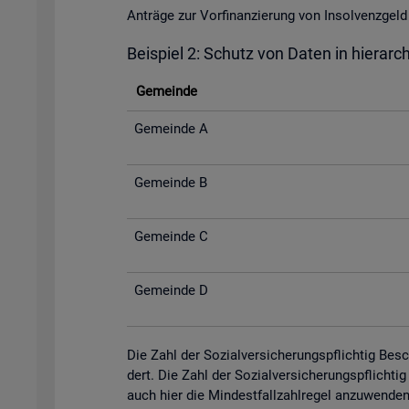
An­trä­ge zur Vor­fi­nan­zie­rung von In­sol­venz­
Bei­spiel 2: Schutz von Daten in hier­ar­c
Ge­mein­de
Ge­mein­de A
Ge­mein­de B
Ge­mein­de C
Ge­mein­de D
Die Zahl der So­zi­al­ver­si­che­rungs­pflich­tig Be­
dert. Die Zahl der So­zi­al­ver­si­che­rungs­pflich­
auch hier die Min­dest­fall­zahl­re­gel an­zu­wen­de