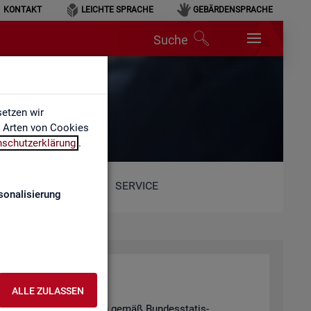
KONTAKT
LEICHTE SPRACHE
GEBÄRDENSPRACHE
Suche
etzen wir
e Arten von Cookies
nschutzerklärung
.
SERVICE
sonalisierung
hal­tung
ALLE ZULASSEN
tis­ti­schen Ge­heim­hal­tung gemäß Bun­des­sta­tis­