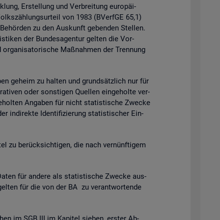
k­lung, Er­stel­lung und Ver­brei­tung eu­ro­päi­
 Volks­zäh­lungs­ur­teil von 1983 (BVerf­GE 65,1)
n Be­hör­den zu den Aus­kunft ge­ben­den Stel­len.
is­ti­ken der Bun­des­agen­tur gel­ten die Vor­
 or­ga­ni­sa­to­ri­sche Maß­nah­men der Tren­nung
ga­ben ge­heim zu hal­ten und grund­sätz­lich nur für
ra­ti­ven oder sons­ti­gen Quel­len ein­ge­hol­te ver­
­hol­ten An­ga­ben für nicht sta­tis­ti­sche Zwe­cke
­di­rek­te Iden­ti­fi­zie­rung sta­tis­ti­scher Ein­
t­tel zu be­rück­sich­ti­gen, die nach ver­nünf­ti­gem
en für an­de­re als sta­tis­ti­sche Zwe­cke aus­
gel­ten für die von der BA zu ver­ant­wor­ten­de
chen im SGB III im Ka­pi­tel sie­ben, ers­ter Ab­