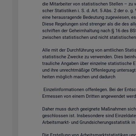
die Mit­ar­bei­ter von sta­tis­ti­schen Stel­len – zu 
scher Sta­tis­ti­ken i. S. d. Art. 5 Abs. 2 der o. g
eine her­aus­ra­gen­de Be­deu­tung zu­ge­wie­sen, es
Diese Re­ge­lun­gen sind stren­ger als die des all­g
schrif­ten der Ge­heim­hal­tung nach § 16 des BSta
zwi­schen sta­tis­ti­schen und nicht sta­tis­ti­schen
Alle mit der Durch­füh­rung von amt­li­chen Sta­tis­t
sta­tis­ti­sche Zwe­cke zu ver­wen­den. Dies be­inhal
trau­li­che An­ga­ben über ein­zel­ne sta­tis­ti­sch
und ihre un­recht­mä­ßi­ge Of­fen­le­gung un­ter­sagt 
hei­ten mög­lich ma­chen und da­durch
Ein­zel­in­for­ma­tio­nen of­fen­le­gen. Bei der Ent­sc
Er­mes­sen von einem Drit­ten an­ge­wen­det wer­den 
Daher muss durch ge­eig­ne­te Maß­nah­men si­cher
ge­schlos­sen ist. Ins­be­son­de­re sind Ein­zel­d
Ar­beits­markt- und Grund­si­che­rungs­sta­tis­tik i
Die Er­stel­lung von Ar­beits­markt­sta­tis­ti­ken u