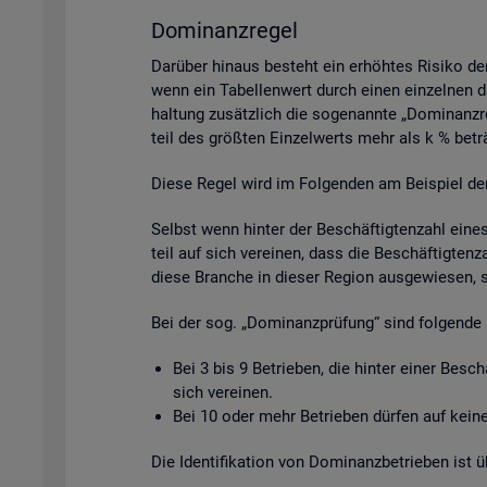
Do­mi­nanz­re­gel
Dar­über hin­aus be­steht ein er­höh­tes Ri­si­ko de
wenn ein Ta­bel­len­wert durch einen ein­zel­nen da­
hal­tung zu­sätz­lich die so­ge­nann­te „Do­mi­nanz­
teil des grö­ß­ten Ein­zel­werts mehr als k % be­tr
Diese Regel wird im Fol­gen­den am Bei­spiel der Be­
Selbst wenn hin­ter der Be­schäf­tig­ten­zahl eine
teil auf sich ver­ei­nen, dass die Be­schäf­tig­ten­
diese Bran­che in die­ser Re­gi­on aus­ge­wie­sen, 
Bei der sog. „Do­mi­nanz­prü­fung“ sind fol­gen­de 
Bei 3 bis 9 Be­trie­ben, die hin­ter einer Be­sc
sich ver­ei­nen.
Bei 10 oder mehr Be­trie­ben dür­fen auf keine 
Die Iden­ti­fi­ka­ti­on von Do­mi­nanz­be­trie­ben is