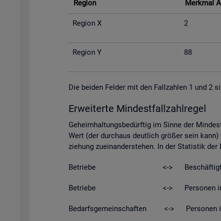
Re­gi­on
Merk­mal A
Re­gi­on X
2
Re­gi­on Y
88
Die bei­den Fel­der mit den Fall­zah­len 1 und 2 si
Er­wei­ter­te Min­dest­fall­zahl­re­gel
Ge­heim­hal­tungs­be­dürf­tig im Sinne der Min­dest­
Wert (der durch­aus deut­lich grö­ßer sein kann) w
zie­hung zu­ein­an­der­ste­hen. In der Sta­tis­tik de
Be­trie­be <-> Be­schäf­tig­t
Be­trie­be <-> Per­so­nen in Kurz­ar­be
Be­darfs­ge­mein­schaf­ten <-> Per­so­nen in Be