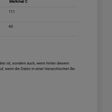
Merk­mal C
111
60
s drei ist, son­dern auch, wenn hin­ter die­sem
uf, wenn die Daten in einer hier­ar­chi­schen Be­