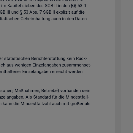
 im Ka­pi­tel sie­ben des SGB II in den §§ 53 ff.
B III und § 53 Abs. 7 SGB II ex­pli­zit auf die
tis­ti­schen Ge­heim­hal­tung auch in den Da­ten­
 sta­tis­ti­schen Be­richt­erstat­tung kein Rück­
ich aus we­ni­gen Ein­zel­an­ga­ben zu­sam­men­set­
t­hal­te­ner Ein­zel­an­ga­ben er­reicht wer­den
­so­nen, Maß­nah­men, Be­trie­be) vor­han­den sein
el­an­ga­ben. Als Stan­dard für die Min­dest­fall­
ten kann die Min­dest­fall­zahl auch mit grö­ßer als