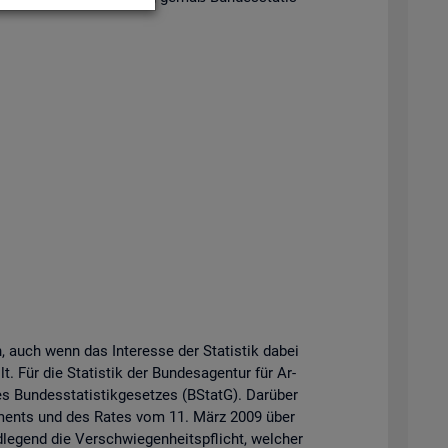
n, auch wenn das In­ter­es­se der Sta­tis­tik dabei
t. Für die Sta­tis­tik der Bun­des­agen­tur für Ar­
Bun­des­sta­tis­tik­ge­set­zes (BStatG). Dar­über
r­la­ments und des Rates vom 11. März 2009 über
­le­gend die Ver­schwie­gen­heits­pflicht, wel­cher