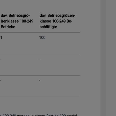
dav. Be­triebs­grö­
dav. Be­triebs­grö­ßen­
ßen­klas­se 100-249
klas­se 100-249 Be­
Be­trie­be
schäf­tig­te
1
100
-
-
-
-
s­se 100-249 wer­den in einem Be­trieb 100 so­zi­al­