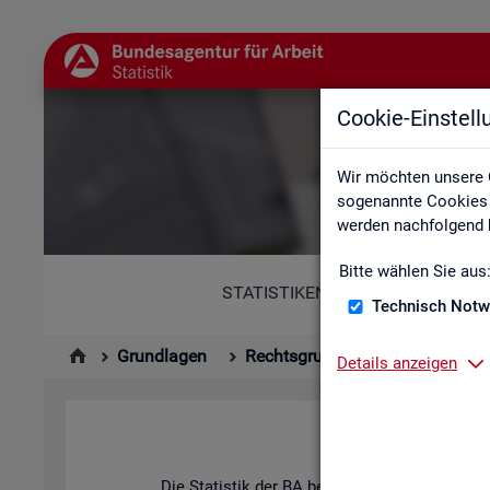
Cookie-Einstel
Wir möchten unsere 
sogenannte Cookies e
werden nachfolgend b
Bitte wählen Sie aus
STATISTIKEN
Technisch Notw
Grundlagen
Rechtsgrundlagen
Statisti
Details anzeigen
Hin­ter
Die Sta­tis­tik der BA be­ach­tet die An­for­de­run