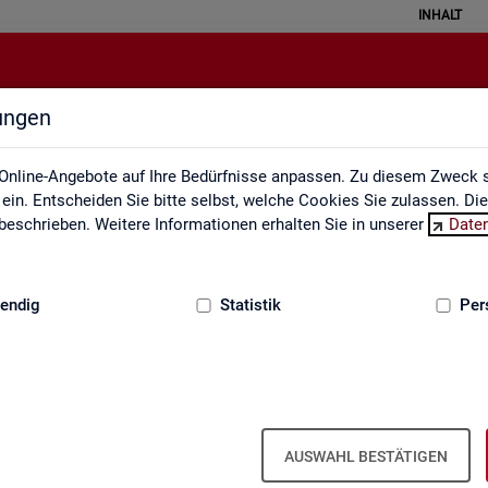
INHALT
lungen
Statistische Geheimhaltung
Online-Angebote auf Ihre Bedürfnisse anpassen. Zu diesem Zweck s
in. Entscheiden Sie bitte selbst, welche Cookies Sie zulassen. Di
eschrieben. Weitere Informationen erhalten Sie in unserer
Date
:
GRUNDLAGEN
endig
Statistik
Per
sche Geheimhaltung
­grund­in­for­ma­ti­on Sta­tis­ti­sche Ge­heim­
AUSWAHL BESTÄTIGEN
­gen des Da­ten­schut­zes für So­zi­al­da­ten und die Grund­sät­ze der Sta­