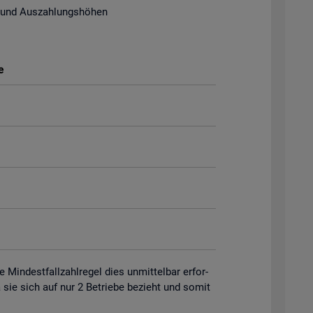
 und Aus­zah­lungs­hö­hen
e
in­dest­fall­zahl­re­gel dies un­mit­tel­bar er­for­
 da sie sich auf nur 2 Be­trie­be be­zieht und somit