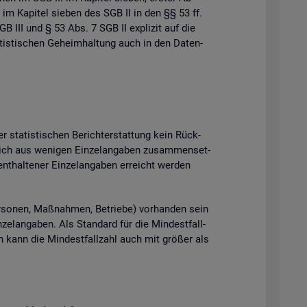
 im Ka­pi­tel sie­ben des SGB II in den §§ 53 ff.
B III und § 53 Abs. 7 SGB II ex­pli­zit auf die
tis­ti­schen Ge­heim­hal­tung auch in den Da­ten­
 sta­tis­ti­schen Be­richt­erstat­tung kein Rück­
ich aus we­ni­gen Ein­zel­an­ga­ben zu­sam­men­set­
t­hal­te­ner Ein­zel­an­ga­ben er­reicht wer­den
­so­nen, Maß­nah­men, Be­trie­be) vor­han­den sein
el­an­ga­ben. Als Stan­dard für die Min­dest­fall­
ten kann die Min­dest­fall­zahl auch mit grö­ßer als