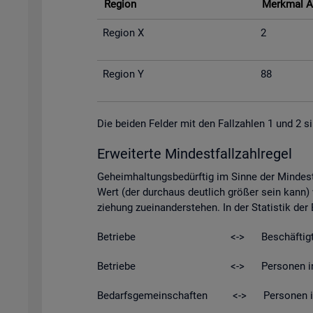
Re­gi­on
Merk­mal A
Re­gi­on X
2
Re­gi­on Y
88
Die bei­den Fel­der mit den Fall­zah­len 1 und 2 si
Er­wei­ter­te Min­dest­fall­zahl­re­gel
Ge­heim­hal­tungs­be­dürf­tig im Sinne der Min­dest­
Wert (der durch­aus deut­lich grö­ßer sein kann) w
zie­hung zu­ein­an­der­ste­hen. In der Sta­tis­tik de
Be­trie­be <-> Be­schäf­tig­t
Be­trie­be <-> Per­so­nen in Kurz­ar­be
Be­darfs­ge­mein­schaf­ten <-> Per­so­nen in Be