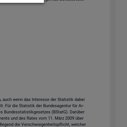
n, auch wenn das In­ter­es­se der Sta­tis­tik dabei
t. Für die Sta­tis­tik der Bun­des­agen­tur für Ar­
Bun­des­sta­tis­tik­ge­set­zes (BStatG). Dar­über
r­la­ments und des Rates vom 11. März 2009 über
­le­gend die Ver­schwie­gen­heits­pflicht, wel­cher