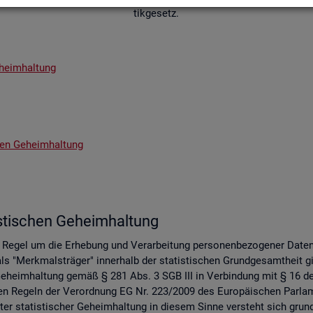
tik­ge­setz.
­heim­hal­tung
chen Ge­heim­hal­tung
s­ti­schen Ge­heim­hal­tung
er Regel um die Er­he­bung und Ver­ar­bei­tung per­so­nen­be­zo­ge­ner Date
s "Merk­mals­trä­ger" in­ner­halb der sta­tis­ti­schen Grund­ge­samt­heit gil
 Ge­heim­hal­tung gemäß § 281 Abs. 3 SGB III in Ver­bin­dung mit § 16 des 
 an den Re­geln der Ver­ord­nung EG Nr. 223/2009 des Eu­ro­päi­schen Pa
er sta­tis­ti­scher Ge­heim­hal­tung in die­sem Sinne ver­steht sich grund