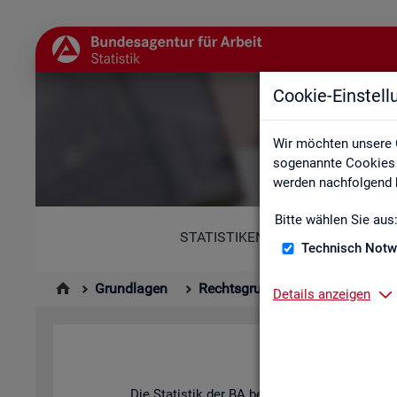
Cookie-Einstel
Wir möchten unsere 
sogenannte Cookies e
werden nachfolgend b
Bitte wählen Sie aus
STATISTIKEN
Technisch Notw
Grundlagen
Rechtsgrundlagen
Statisti
Details anzeigen
Hin­ter
Die Sta­tis­tik der BA be­ach­tet die An­for­de­run