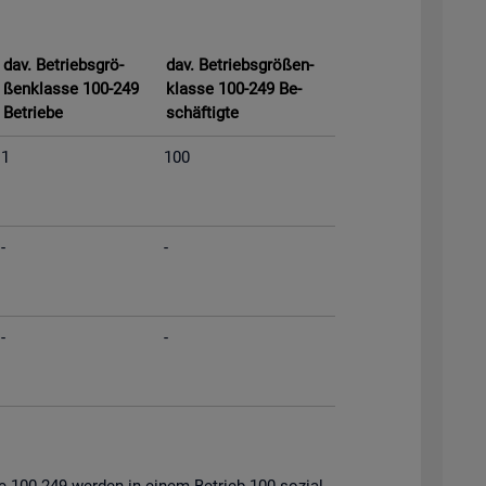
dav. Be­triebs­grö­
dav. Be­triebs­grö­ßen­
ßen­klas­se 100-249
klas­se 100-249 Be­
Be­trie­be
schäf­tig­te
1
100
-
-
-
-
s­se 100-249 wer­den in einem Be­trieb 100 so­zi­al­