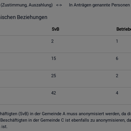
geld (Zu­stim­mung, Aus­zah­lung) <-> In An­trä­gen ge­nann­te Per­so­nen
hi­schen Be­zie­hun­gen
SvB
Be­trie­b
2
1
15
6
25
2
42
4
schäf­tig­ten (SvB) in der Ge­mein­de A muss an­ony­mi­siert wer­den, da die M
tig Be­schäf­tig­ten in der Ge­mein­de C ist eben­falls zu an­ony­mi­sie­ren,
n ist.