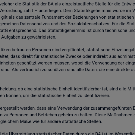
wel­cher die Sta­tis­tik der BA als ein­zel­staat­li­che Stel­le für die Ent­wic
. Ver­ord­nung zählt – un­ter­lie­gen. Dem Sta­tis­tik­ge­heim­nis wurde im
 gilt als das zen­tra­le Fun­da­ment der Be­zie­hun­gen von sta­tis­ti­sche
e­mei­nen Da­ten­schut­zes und des So­zi­al­da­ten­schut­zes. Für die Sta­t
tG ent­spre­chend. Das Sta­tis­tik­ge­heim­nis ist durch tech­ni­sche und
 Auf­ga­ben zu ge­währ­leis­ten.
i­ken be­trau­ten Per­so­nen sind ver­pflich­tet, sta­tis­ti­sche Ein­zel­an­
­tet, dass di­rekt für sta­tis­ti­sche Zwe­cke oder in­di­rekt aus ad­mi­nis­t
e Ein­hei­ten ge­schützt wer­den müs­sen, wobei die Ver­wen­dung der ein­ge
sind. Als ver­trau­lich zu schüt­zen sind alle Daten, die eine di­rek­te oder in
hei­dung, ob eine sta­tis­ti­sche Ein­heit iden­ti­fi­zier­bar ist, sind alle Mi
kön­nen, um die sta­tis­ti­sche Ein­heit zu iden­ti­fi­zie­ren.
­ge­stellt wer­den, dass eine Ver­wen­dung der zu­sam­men­ge­führ­ten Dat
a­ten zu Per­so­nen und Be­trie­ben ge­heim zu hal­ten. Diese Maß­nah­men 
n glei­chem Maße wie für an­de­re sta­tis­ti­sche Stel­len.
nd die Über­mitt­lung sta­tis­ti­scher Daten durch die BA ist im We­sent­li­