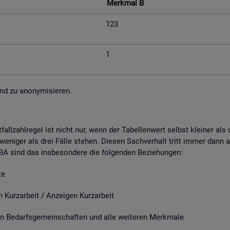
Merk­mal B
123
1
nd zu an­ony­mi­sie­ren.
fall­zahl­re­gel ist nicht nur, wenn der Ta­bel­len­wert selbst klei­ner al
e­ni­ger als drei Fälle ste­hen. Die­sen Sach­ver­halt tritt immer dann a
r BA sind das ins­be­son­de­re die fol­gen­den Be­zie­hun­gen:
e
it / An­zei­gen Kurz­ar­beit
­darfs­ge­mein­schaf­ten und alle wei­te­ren Merk­ma­le