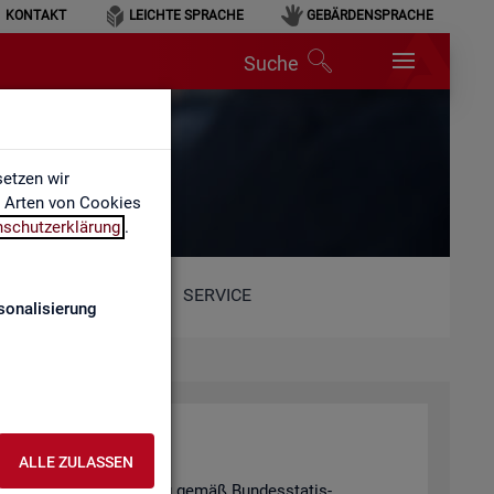
KONTAKT
LEICHTE SPRACHE
GEBÄRDENSPRACHE
Suche
etzen wir
e Arten von Cookies
nschutzerklärung
.
SERVICE
sonalisierung
hal­tung
ALLE ZULASSEN
tis­ti­schen Ge­heim­hal­tung gemäß Bun­des­sta­tis­