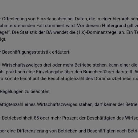
r Of­fen­le­gung von Ein­zel­an­ga­ben bei Daten, die in einer hier­ar­chi­s
hin­ter­ste­hen­den Fall do­mi­niert wird. Vor die­sem Hin­ter­grund gilt z
re­gel“. Die Sta­tis­tik der BA wen­det die (1,k)-Do­mi­nanz­re­gel an. Ein 
ägt.
schäf­ti­gungs­sta­tis­tik er­läu­tert:
s Wirt­schafts­zwei­ges drei oder mehr Be­trie­be ste­hen, kann einer die­
zahl prak­tisch eine Ein­zel­an­ga­be über den Bran­chen­füh­rer dar­stellt
so könn­te leicht auf die Be­schäf­tig­ten­zahl des Do­mi­nanz­be­triebs r
Re­ge­lun­gen zu be­ach­ten:
häf­tig­ten­zahl eines Wirt­schafts­zwei­ges ste­hen, darf kei­ner der Be­tr
Be­triebs­ein­heit 85 oder mehr Pro­zent der Be­schäf­tig­ten des Wirt­sch
t über eine Dif­fe­ren­zie­rung von Be­trie­ben und Be­schäf­tig­ten nach Be­t