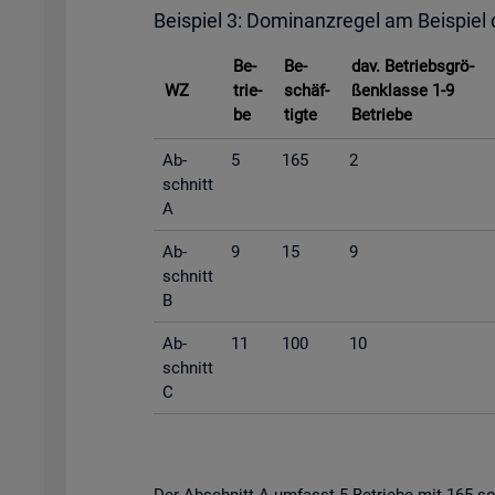
Bei­spiel 3: Do­mi­nanz­re­gel am Bei­spiel
Be­
Be­
dav. Be­triebs­grö­
WZ
trie­
schäf­
ßen­klas­se 1-9
be
tig­te
Be­trie­be
Ab­
5
165
2
schnitt
A
Ab­
9
15
9
schnitt
B
Ab­
11
100
10
schnitt
C
Der Ab­schnitt A um­fasst 5 Be­trie­be mit 165 so­zi