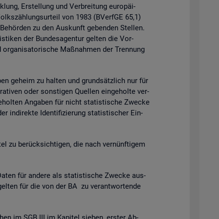
k­lung, Er­stel­lung und Ver­brei­tung eu­ro­päi­
 Volks­zäh­lungs­ur­teil von 1983 (BVerf­GE 65,1)
n Be­hör­den zu den Aus­kunft ge­ben­den Stel­len.
is­ti­ken der Bun­des­agen­tur gel­ten die Vor­
 or­ga­ni­sa­to­ri­sche Maß­nah­men der Tren­nung
ga­ben ge­heim zu hal­ten und grund­sätz­lich nur für
ra­ti­ven oder sons­ti­gen Quel­len ein­ge­hol­te ver­
­hol­ten An­ga­ben für nicht sta­tis­ti­sche Zwe­cke
­di­rek­te Iden­ti­fi­zie­rung sta­tis­ti­scher Ein­
t­tel zu be­rück­sich­ti­gen, die nach ver­nünf­ti­gem
en für an­de­re als sta­tis­ti­sche Zwe­cke aus­
gel­ten für die von der BA zu ver­ant­wor­ten­de
chen im SGB III im Ka­pi­tel sie­ben, ers­ter Ab­