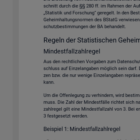
schnitt durch die §§ 280 ff. im Rah­men der Auf­ga­
„Sta­tis­tik und For­schung“ ge­re­gelt. In den Be
Ge­heim­hal­tungs­nor­men des BStatG ver­wie­sen. A
schutz­be­stim­mun­gen der BA be­han­delt.
Re­geln der Sta­tis­ti­schen Ge­heim
Min­dest­fall­zahl­re­gel
Aus den recht­li­chen Vor­ga­ben zum Da­ten­schutz
schluss auf Ein­zel­an­ga­ben mög­lich sein darf. D
zen bzw. die nur we­ni­ge Ein­zel­an­ga­ben re­prä­se
kann.
Um die Of­fen­le­gung zu ver­hin­dern, wird be­sti
muss. Die Zahl der Min­dest­fäl­le rich­tet sich na
zahl­re­gel gilt eine Min­dest­fall­zahl von 3. Bei
3 fest­ge­setzt wer­den.
Bei­spiel 1: Min­dest­fall­zahl­re­gel