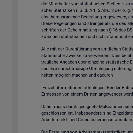
die Mit­ar­bei­ter von sta­tis­ti­schen Stel­len – zu 
scher Sta­tis­ti­ken i. S. d. Art. 5 Abs. 2 der o. g
eine her­aus­ra­gen­de Be­deu­tung zu­ge­wie­sen, es
Diese Re­ge­lun­gen sind stren­ger als die des all­g
schrif­ten der Ge­heim­hal­tung nach § 16 des BSta
zwi­schen sta­tis­ti­schen und nicht sta­tis­ti­schen
Alle mit der Durch­füh­rung von amt­li­chen Sta­tis­t
sta­tis­ti­sche Zwe­cke zu ver­wen­den. Dies be­inhal
trau­li­che An­ga­ben über ein­zel­ne sta­tis­ti­sch
und ihre un­recht­mä­ßi­ge Of­fen­le­gung un­ter­sagt 
hei­ten mög­lich ma­chen und da­durch
Ein­zel­in­for­ma­tio­nen of­fen­le­gen. Bei der Ent­sc
Er­mes­sen von einem Drit­ten an­ge­wen­det wer­den 
Daher muss durch ge­eig­ne­te Maß­nah­men si­cher
ge­schlos­sen ist. Ins­be­son­de­re sind Ein­zel­d
Ar­beits­markt- und Grund­si­che­rungs­sta­tis­tik i
Die Er­stel­lung von Ar­beits­markt­sta­tis­ti­ken u