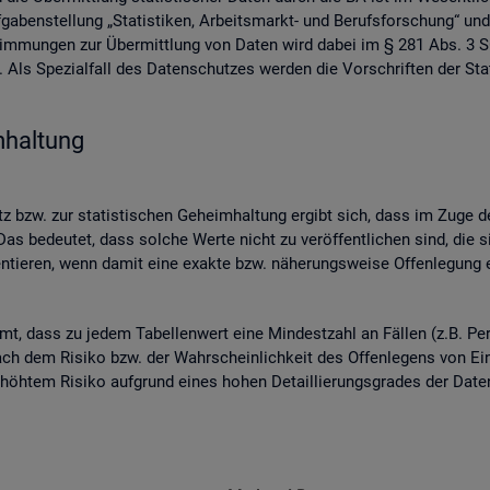
ben­stel­lung „Sta­tis­ti­ken, Ar­beits­markt- und Be­rufs­for­schung“ und
­stim­mun­gen zur Über­mitt­lung von Daten wird dabei im § 281 Abs. 3 SG
ls Spe­zi­al­fall des Da­ten­schut­zes wer­den die Vor­schrif­ten der Sta­
­hal­tung
 bzw. zur sta­tis­ti­schen Ge­heim­hal­tung er­gibt sich, dass im Zuge der
as be­deu­tet, dass sol­che Werte nicht zu ver­öf­fent­li­chen sind, die s
n­tie­ren, wenn damit eine ex­ak­te bzw. nä­he­rungs­wei­se Of­fen­le­gung en
mmt, dass zu jedem Ta­bel­len­wert eine Min­dest­zahl an Fäl­len (z.B. Per
ch dem Ri­si­ko bzw. der Wahr­schein­lich­keit des Of­fen­le­gens von Ein­z
 er­höh­tem Ri­si­ko auf­grund eines hohen De­tail­lie­rungs­gra­des der Da