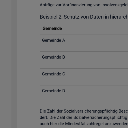
An­trä­ge zur Vor­fi­nan­zie­rung von In­sol­venz­
Bei­spiel 2: Schutz von Daten in hier­ar­c
Ge­mein­de
Ge­mein­de A
Ge­mein­de B
Ge­mein­de C
Ge­mein­de D
Die Zahl der So­zi­al­ver­si­che­rungs­pflich­tig Be­
dert. Die Zahl der So­zi­al­ver­si­che­rungs­pflich­
auch hier die Min­dest­fall­zahl­re­gel an­zu­wen­de