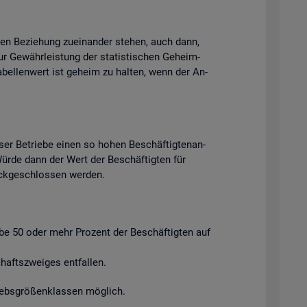
chen Be­zie­hung zu­ein­an­der ste­hen, auch dann,
ur Ge­währ­leis­tung der sta­tis­ti­schen Ge­heim­
Ta­bel­len­wert ist ge­heim zu hal­ten, wenn der An­
ser Be­trie­be einen so hohen Be­schäf­tig­ten­an­
. Würde dann der Wert der Be­schäf­tig­ten für
ück­ge­schlos­sen wer­den.
ie­be 50 oder mehr Pro­zent der Be­schäf­tig­ten auf
afts­zwei­ges ent­fal­len.
riebs­grö­ßen­klas­sen mög­lich.