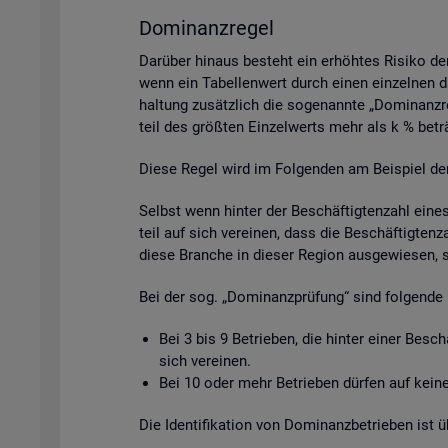
Do­mi­nanz­re­gel
Dar­über hin­aus be­steht ein er­höh­tes Ri­si­ko de
wenn ein Ta­bel­len­wert durch einen ein­zel­nen da­
hal­tung zu­sätz­lich die so­ge­nann­te „Do­mi­nanz­
teil des grö­ß­ten Ein­zel­werts mehr als k % be­tr
Diese Regel wird im Fol­gen­den am Bei­spiel der Be­
Selbst wenn hin­ter der Be­schäf­tig­ten­zahl eine
teil auf sich ver­ei­nen, dass die Be­schäf­tig­ten­
diese Bran­che in die­ser Re­gi­on aus­ge­wie­sen, 
Bei der sog. „Do­mi­nanz­prü­fung“ sind fol­gen­de 
Bei 3 bis 9 Be­trie­ben, die hin­ter einer Be­sc
sich ver­ei­nen.
Bei 10 oder mehr Be­trie­ben dür­fen auf keine 
Die Iden­ti­fi­ka­ti­on von Do­mi­nanz­be­trie­ben is