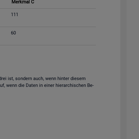
Merk­mal C
111
60
s drei ist, son­dern auch, wenn hin­ter die­sem
uf, wenn die Daten in einer hier­ar­chi­schen Be­