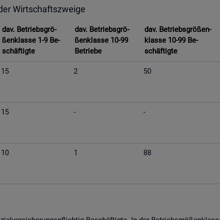
 der Wirt­schafts­zwei­ge
dav. Be­triebs­grö­
dav. Be­triebs­grö­
dav. Be­triebs­grö­ßen­
ßen­klas­se 1-9 Be­
ßen­klas­se 10-99
klas­se 10-99 Be­
schäf­tig­te
Be­trie­be
schäf­tig­te
15
2
50
15
-
-
10
1
88
­al­ver­si­che­rungs­pflich­tig Be­schäf­tig­te. In der Be­triebs­grö­ßen­kla