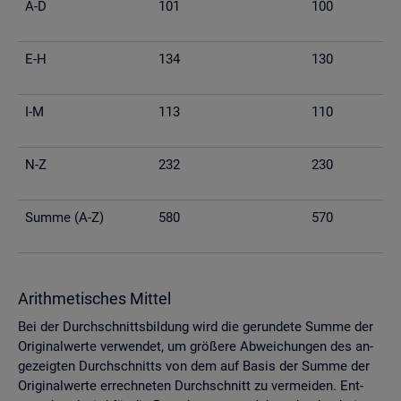
A-D
101
100
E-H
134
130
I-M
113
110
N-Z
232
230
Summe (A-Z)
580
570
Arith­me­ti­sches Mit­tel
Bei der Durch­schnitts­bil­dung wird die ge­run­de­te Summe der
Ori­gi­nal­wer­te ver­wen­det, um grö­ße­re Ab­wei­chun­gen des an­
ge­zeig­ten Durch­schnitts von dem auf Basis der Summe der
Ori­gi­nal­wer­te er­rech­ne­ten Durch­schnitt zu ver­mei­den. Ent­