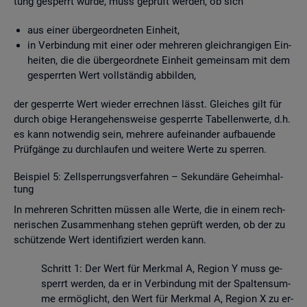
tung ge­sperrt wurde, muss ge­prüft wer­den, ob sich
aus einer über­ge­ord­ne­ten Ein­heit,
in Ver­bin­dung mit einer oder meh­re­ren gleich­ran­gi­gen Ein­
hei­ten, die die über­ge­ord­ne­te Ein­heit ge­mein­sam mit dem
ge­sperr­ten Wert voll­stän­dig ab­bil­den,
der ge­sperr­te Wert wie­der er­rech­nen lässt. Glei­ches gilt für
durch obige Her­an­ge­hens­wei­se ge­sperr­te Ta­bel­len­wer­te, d.h.
es kann not­wen­dig sein, meh­re­re auf­ein­an­der auf­bau­en­de
Prüf­gän­ge zu durch­lau­fen und wei­te­re Werte zu sper­ren.
Bei­spiel 5: Zell­sper­rungs­ver­fah­ren – Se­kun­dä­re Ge­heim­hal­
tung
In meh­re­ren Schrit­ten müs­sen alle Werte, die in einem rech­
ne­ri­schen Zu­sam­men­hang ste­hen ge­prüft wer­den, ob der zu
schüt­zen­de Wert iden­ti­fi­ziert wer­den kann.
Schritt 1: Der Wert für Merk­mal A, Re­gi­on Y muss ge­
sperrt wer­den, da er in Ver­bin­dung mit der Spal­ten­sum­
me er­mög­licht, den Wert für Merk­mal A, Re­gi­on X zu er­