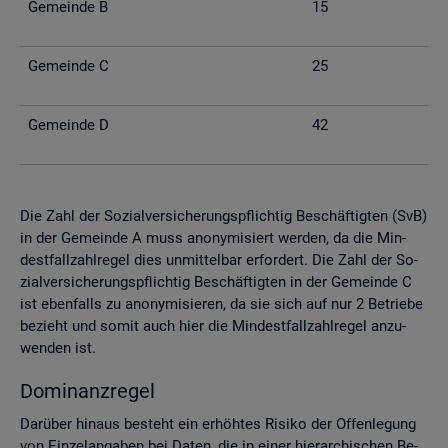
Ge­mein­de B
15
Ge­mein­de C
25
Ge­mein­de D
42
Die Zahl der So­zi­al­ver­si­che­rungs­pflich­tig Be­schäf­tig­ten (SvB)
in der Ge­mein­de A muss an­ony­mi­siert wer­den, da die Min­
dest­fall­zahl­re­gel dies un­mit­tel­bar er­for­dert. Die Zahl der So­
zi­al­ver­si­che­rungs­pflich­tig Be­schäf­tig­ten in der Ge­mein­de C
ist eben­falls zu an­ony­mi­sie­ren, da sie sich auf nur 2 Be­trie­be
be­zieht und somit auch hier die Min­dest­fall­zahl­re­gel an­zu­
wen­den ist.
Do­mi­nanz­re­gel
Dar­über hin­aus be­steht ein er­höh­tes Ri­si­ko der Of­fen­le­gung
von Ein­zel­an­ga­ben bei Daten, die in einer hier­ar­chi­schen Be­