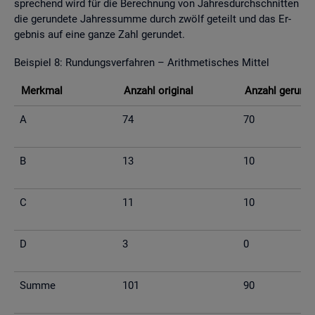
spre­chend wird für die Be­rech­nung von Jah­res­durch­schnit­ten
die ge­run­de­te Jah­res­sum­me durch zwölf ge­teilt und das Er­
geb­nis auf eine ganze Zahl ge­run­det.
Bei­spiel 8: Run­dungs­ver­fah­ren – Arith­me­ti­sches Mit­tel
Merk­mal
An­zahl ori­gi­nal
An­zahl ge­run­d
A
74
70
B
13
10
C
11
10
D
3
0
Summe
101
90