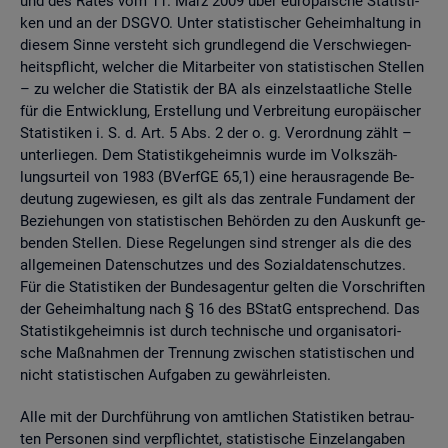
und des Rates vom 11. März 2009 über eu­ro­päi­sche Sta­tis­ti­
ken und an der DSGVO. Unter sta­tis­ti­scher Ge­heim­hal­tung in
die­sem Sinne ver­steht sich grund­le­gend die Ver­schwie­gen­
heits­pflicht, wel­cher die Mit­ar­bei­ter von sta­tis­ti­schen Stel­len
– zu wel­cher die Sta­tis­tik der BA als ein­zel­staat­li­che Stel­le
für die Ent­wick­lung, Er­stel­lung und Ver­brei­tung eu­ro­päi­scher
Sta­tis­ti­ken i. S. d. Art. 5 Abs. 2 der o. g. Ver­ord­nung zählt –
un­ter­lie­gen. Dem Sta­tis­tik­ge­heim­nis wurde im Volks­zäh­
lungs­ur­teil von 1983 (BVerf­GE 65,1) eine her­aus­ra­gen­de Be­
deu­tung zu­ge­wie­sen, es gilt als das zen­tra­le Fun­da­ment der
Be­zie­hun­gen von sta­tis­ti­schen Be­hör­den zu den Aus­kunft ge­
ben­den Stel­len. Diese Re­ge­lun­gen sind stren­ger als die des
all­ge­mei­nen Da­ten­schut­zes und des So­zi­al­da­ten­schut­zes.
Für die Sta­tis­ti­ken der Bun­des­agen­tur gel­ten die Vor­schrif­ten
der Ge­heim­hal­tung nach § 16 des BStatG ent­spre­chend. Das
Sta­tis­tik­ge­heim­nis ist durch tech­ni­sche und or­ga­ni­sa­to­ri­
sche Maß­nah­men der Tren­nung zwi­schen sta­tis­ti­schen und
nicht sta­tis­ti­schen Auf­ga­ben zu ge­währ­leis­ten.
Alle mit der Durch­füh­rung von amt­li­chen Sta­tis­ti­ken be­trau­
ten Per­so­nen sind ver­pflich­tet, sta­tis­ti­sche Ein­zel­an­ga­ben