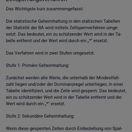
Das Wich­tigs­te kurz zu­sam­men­ge­fasst:
Die sta­tis­ti­sche Ge­heim­hal­tung in den sta­ti­schen Ta­bel­len
der Sta­tis­tik der BA wird mit­tels Zell­sperr­ver­fah­ren um­ge­
setzt. Das be­deu­tet, ein zu schüt­zen­der Wert wird in der Ta­
bel­le ent­fernt und der Wert wird durch ein „*“ er­setzt.
Das Ver­fah­ren wird in zwei Stu­fen um­ge­setzt.
Stufe 1: Pri­mä­re Ge­heim­hal­tung:
Zu­nächst wer­den alle Werte, die un­ter­halb der Min­dest­fall­
zahl lie­gen und/oder der Do­mi­nanz­re­gel un­ter­lie­gen, in einer
Ta­bel­le iden­ti­fi­ziert, und die Zelle wird ge­sperrt. Das be­deu­tet,
ein zu schüt­zen­der Wert wird in der Ta­bel­le ent­fernt und der
Wert wird durch ein „*“ er­setzt.
Stufe 2: Se­kun­dä­re Ge­heim­hal­tung:
Wenn diese ge­sperr­ten Zel­len durch Ein­be­zie­hung von Spal­