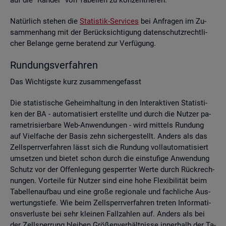
Na­tür­lich ste­hen die
Sta­tis­tik-Ser­vices
bei An­fra­gen im Zu­
sam­men­hang mit der Be­rück­sich­ti­gung da­ten­schutz­recht­li­
cher Be­lan­ge gerne be­ra­tend zur Ver­fü­gung.
Run­dungs­ver­fah­ren
Das Wich­tigs­te kurz zu­sam­men­ge­fasst
Die sta­tis­ti­sche Ge­heim­hal­tung in den In­ter­ak­ti­ven Sta­tis­ti­
ken der BA - au­to­ma­ti­siert er­stell­te und durch die Nut­zer pa­
ra­me­tri­sier­ba­re Web-An­wen­dun­gen - wird mit­tels Run­dung
auf Viel­fa­che der Basis zehn si­cher­ge­stellt. An­ders als das
Zell­sperr­ver­fah­ren lässt sich die Run­dung voll­au­to­ma­ti­siert
um­set­zen und bie­tet schon durch die ein­stu­fi­ge An­wen­dung
Schutz vor der Of­fen­le­gung ge­sperr­ter Werte durch Rück­rech­
nun­gen. Vor­tei­le für Nut­zer sind eine hohe Fle­xi­bi­li­tät beim
Ta­bel­len­auf­bau und eine große re­gio­na­le und fach­li­che Aus­
wer­tungs­tie­fe. Wie beim Zell­sperr­ver­fah­ren tre­ten In­for­ma­ti­
ons­ver­lus­te bei sehr klei­nen Fall­zah­len auf. An­ders als bei
der Zell­sper­rung blei­ben Grö­ßen­ver­hält­nis­se in­ner­halb der Ta­