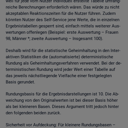
weil für jede vom Nut­zer in­di­vi­du­ell er­stell­te Ta­bel­le um­fang­
rei­che Be­rech­nun­gen er­for­der­lich wären. Das würde zu nicht
ak­zep­ta­blen Re­ak­ti­ons­zei­ten für die Nut­zer füh­ren. Zudem
könn­ten Nut­zer des Self-Ser­vice jene Werte, die in ein­zel­nen
Er­geb­nis­ta­bel­len ge­sperrt sind, ein­fach mit­tels wei­te­rer Aus­
wer­tun­gen of­fen­le­gen (Bei­spiel: erste Aus­wer­tung – Frau­en
98, Män­ner *; zwei­te Aus­wer­tung – Ins­ge­samt 100).
Des­halb wird für die sta­tis­ti­sche Ge­heim­hal­tung in den In­ter­
ak­ti­ven Sta­tis­ti­ken die (au­to­ma­ti­sier­te) de­ter­mi­nis­ti­sche
Run­dung als Ge­heim­hal­tungs­ver­fah­ren ver­wen­det. Bei der de­
ter­mi­nis­ti­schen Run­dung wird jeder Wert einer Ta­bel­le auf
das je­weils nächst­lie­gen­de Viel­fa­che einer fest­ge­leg­ten
Basis ge­run­det.
Run­dungs­ba­sis für die Er­geb­nis­dar­stel­lun­gen ist 10. Die Ab­
wei­chung von den Ori­gi­nal­wer­ten ist bei die­ser Basis höher
als bei klei­ne­ren Basen. Die­ses Ar­gu­ment tritt je­doch hin­ter
den fol­gen­den bei­den zu­rück.
Si­cher­heit vor Auf­de­ckung: Für klei­ne­re Run­dungs­ba­sen –