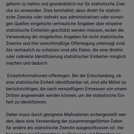
ge­heim zu hal­ten und grund­sätz­lich nur für sta­tis­ti­sche Zwe­
cke zu ver­wen­den. Dies be­inhal­tet, dass di­rekt für sta­tis­ti­
sche Zwe­cke oder in­di­rekt aus ad­mi­nis­tra­ti­ven oder sons­ti­
gen Quel­len ein­ge­hol­te ver­trau­li­che An­ga­ben über ein­zel­ne
sta­tis­ti­sche Ein­hei­ten ge­schützt wer­den müs­sen, wobei die
Ver­wen­dung der ein­ge­hol­ten An­ga­ben für nicht sta­tis­ti­sche
Zwe­cke und ihre un­recht­mä­ßi­ge Of­fen­le­gung un­ter­sagt sind.
Als ver­trau­lich zu schüt­zen sind alle Daten, die eine di­rek­te
oder in­di­rek­te Iden­ti­fi­zie­rung sta­tis­ti­scher Ein­hei­ten mög­lich
ma­chen und da­durch
Ein­zel­in­for­ma­tio­nen of­fen­le­gen. Bei der Ent­schei­dung, ob
eine sta­tis­ti­sche Ein­heit iden­ti­fi­zier­bar ist, sind alle Mit­tel zu
be­rück­sich­ti­gen, die nach ver­nünf­ti­gem Er­mes­sen von einem
Drit­ten an­ge­wen­det wer­den kön­nen, um die sta­tis­ti­sche Ein­
heit zu iden­ti­fi­zie­ren.
Daher muss durch ge­eig­ne­te Maß­nah­men si­cher­ge­stellt wer­
den, dass eine Ver­wen­dung der zu­sam­men­ge­führ­ten Daten
für an­de­re als sta­tis­ti­sche Zwe­cke aus­ge­schlos­sen ist. Ins­