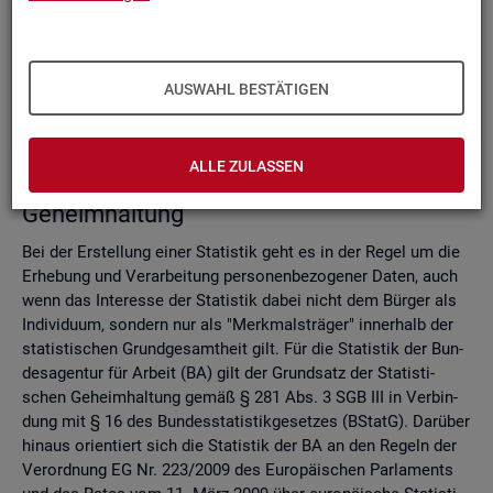
Do­mi­nanz­re­gel
Ver­fah­ren zur Si­cher­stel­lung der sta­tis­ti­schen Ge­heim­hal­
tung
Zell­sper­rungs­ver­fah­ren
AUSWAHL BESTÄTIGEN
Run­dungs­ver­fah­ren
Ver­gleich der Ver­fah­ren
ALLE ZULASSEN
Recht­li­che Grund­la­gen der sta­tis­ti­schen
Ge­heim­hal­tung
Bei der Er­stel­lung einer Sta­tis­tik geht es in der Regel um die
Er­he­bung und Ver­ar­bei­tung per­so­nen­be­zo­ge­ner Daten, auch
wenn das In­ter­es­se der Sta­tis­tik dabei nicht dem Bür­ger als
In­di­vi­du­um, son­dern nur als "Merk­mals­trä­ger" in­ner­halb der
sta­tis­ti­schen Grund­ge­samt­heit gilt. Für die Sta­tis­tik der Bun­
des­agen­tur für Ar­beit (BA) gilt der Grund­satz der Sta­tis­ti­
schen Ge­heim­hal­tung gemäß § 281 Abs. 3 SGB III in Ver­bin­
dung mit § 16 des Bun­des­sta­tis­tik­ge­set­zes (BStatG). Dar­über
hin­aus ori­en­tiert sich die Sta­tis­tik der BA an den Re­geln der
Ver­ord­nung EG Nr. 223/2009 des Eu­ro­päi­schen Par­la­ments