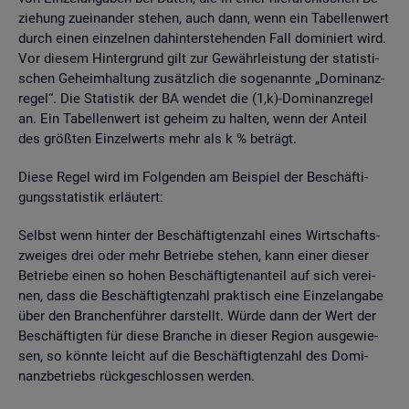
zie­hung zu­ein­an­der ste­hen, auch dann, wenn ein Ta­bel­len­wert
durch einen ein­zel­nen da­hin­ter­ste­hen­den Fall do­mi­niert wird.
Vor die­sem Hin­ter­grund gilt zur Ge­währ­leis­tung der sta­tis­ti­
schen Ge­heim­hal­tung zu­sätz­lich die so­ge­nann­te „Do­mi­nanz­
re­gel“. Die Sta­tis­tik der BA wen­det die (1,k)-Do­mi­nanz­re­gel
an. Ein Ta­bel­len­wert ist ge­heim zu hal­ten, wenn der An­teil
des grö­ß­ten Ein­zel­werts mehr als k % be­trägt.
Diese Regel wird im Fol­gen­den am Bei­spiel der Be­schäf­ti­
gungs­sta­tis­tik er­läu­tert:
Selbst wenn hin­ter der Be­schäf­tig­ten­zahl eines Wirt­schafts­
zwei­ges drei oder mehr Be­trie­be ste­hen, kann einer die­ser
Be­trie­be einen so hohen Be­schäf­tig­ten­an­teil auf sich ver­ei­
nen, dass die Be­schäf­tig­ten­zahl prak­tisch eine Ein­zel­an­ga­be
über den Bran­chen­füh­rer dar­stellt. Würde dann der Wert der
Be­schäf­tig­ten für diese Bran­che in die­ser Re­gi­on aus­ge­wie­
sen, so könn­te leicht auf die Be­schäf­tig­ten­zahl des Do­mi­
nanz­be­triebs rück­ge­schlos­sen wer­den.