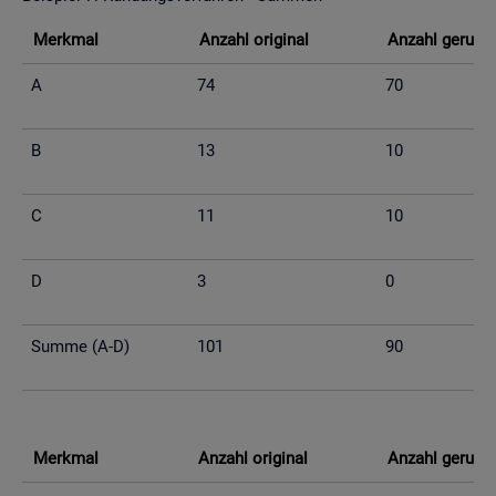
Merk­mal
An­zahl ori­gi­nal
An­zahl ge­run­d
A
74
70
B
13
10
C
11
10
D
3
0
Summe (A-D)
101
90
Merk­mal
An­zahl ori­gi­nal
An­zahl ge­run­d