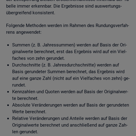
bel­le immer er­kenn­bar. Die Er­geb­nis­se sind aus­wer­tungs­
über­grei­fend kon­sis­tent.
Fol­gen­de Me­tho­den wer­den im Rah­men des Run­dungs­ver­fah­
rens an­ge­wen­det:
Sum­men (z. B. Jah­res­sum­men) wer­den auf Basis der Ori­
gi­nal­wer­te be­rech­net, erst das Er­geb­nis wird auf ein Viel­
fa­ches von zehn ge­run­det.
Durch­schnit­te (z. B. Jah­res­durch­schnit­te) wer­den auf
Basis ge­run­de­ter Sum­men be­rech­net, das Er­geb­nis wird
auf eine ganze Zahl (nicht auf ein Viel­fa­ches von zehn) ge­
run­det.
Kenn­zah­len und Quo­ten wer­den auf Basis der Ori­gi­nal­wer­
te be­rech­net.
Ab­so­lu­te Ver­än­de­run­gen wer­den auf Basis der ge­run­de­ten
Werte be­rech­net.
Re­la­ti­ve Ver­än­de­run­gen und An­tei­le wer­den auf Basis der
Ori­gi­nal­wer­te be­rech­net und an­schlie­ßend auf ganze Zah­
len ge­run­det.