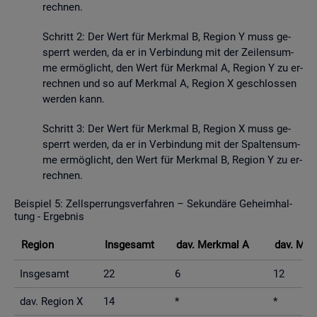
rech­nen.
Schritt 2: Der Wert für Merk­mal B, Re­gi­on Y muss ge­
sperrt wer­den, da er in Ver­bin­dung mit der Zei­len­sum­
me er­mög­licht, den Wert für Merk­mal A, Re­gi­on Y zu er­
rech­nen und so auf Merk­mal A, Re­gi­on X ge­schlos­sen
wer­den kann.
Schritt 3: Der Wert für Merk­mal B, Re­gi­on X muss ge­
sperrt wer­den, da er in Ver­bin­dung mit der Spal­ten­sum­
me er­mög­licht, den Wert für Merk­mal B, Re­gi­on Y zu er­
rech­nen.
Bei­spiel 5: Zell­sper­rungs­ver­fah­ren – Se­kun­dä­re Ge­heim­hal­
tung - Er­geb­nis
Re­gi­on
Ins­ge­samt
dav. Merk­mal A
dav. Mer
Ins­ge­samt
22
6
12
dav. Re­gi­on X
14
*
*