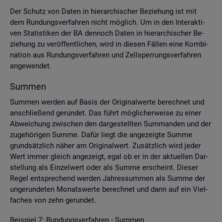
Der Schutz von Daten in hier­ar­chi­scher Be­zie­hung ist mit
dem Run­dungs­ver­fah­ren nicht mög­lich. Um in den In­ter­ak­ti­
ven Sta­tis­ti­ken der BA den­noch Daten in hier­ar­chi­scher Be­
zie­hung zu ver­öf­fent­li­chen, wird in die­sen Fäl­len eine Kom­bi­
na­ti­on aus Run­dungs­ver­fah­ren und Zell­sper­rungs­ver­fah­ren
an­ge­wen­det.
Sum­men
Sum­men wer­den auf Basis der Ori­gi­nal­wer­te be­rech­net und
an­schlie­ßend ge­run­det. Das führt mög­li­cher­wei­se zu einer
Ab­wei­chung zwi­schen den dar­ge­stell­ten Sum­man­den und der
zu­ge­hö­ri­gen Summe. Dafür liegt die an­ge­zeig­te Summe
grund­sätz­lich näher am Ori­gi­nal­wert. Zu­sätz­lich wird jeder
Wert immer gleich an­ge­zeigt, egal ob er in der ak­tu­el­len Dar­
stel­lung als Ein­zel­wert oder als Summe er­scheint. Die­ser
Regel ent­spre­chend wer­den Jah­res­sum­men als Summe der
un­ge­run­de­ten Mo­nats­wer­te be­rech­net und dann auf ein Viel­
fa­ches von zehn ge­run­det.
Bei­spiel 7: Run­dungs­ver­fah­ren - Sum­men