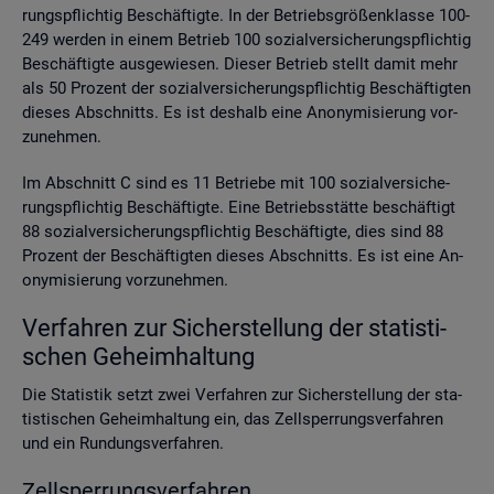
rungs­pflich­tig Be­schäf­tig­te. In der Be­triebs­grö­ßen­klas­se 100-
249 wer­den in einem Be­trieb 100 so­zi­al­ver­si­che­rungs­pflich­tig
Be­schäf­tig­te aus­ge­wie­sen. Die­ser Be­trieb stellt damit mehr
als 50 Pro­zent der so­zi­al­ver­si­che­rungs­pflich­tig Be­schäf­tig­ten
die­ses Ab­schnitts. Es ist des­halb eine An­ony­mi­sie­rung vor­
zu­neh­men.
Im Ab­schnitt C sind es 11 Be­trie­be mit 100 so­zi­al­ver­si­che­
rungs­pflich­tig Be­schäf­tig­te. Eine Be­triebs­stät­te be­schäf­tigt
88 so­zi­al­ver­si­che­rungs­pflich­tig Be­schäf­tig­te, dies sind 88
Pro­zent der Be­schäf­tig­ten die­ses Ab­schnitts. Es ist eine An­
ony­mi­sie­rung vor­zu­neh­men.
Ver­fah­ren zur Si­cher­stel­lung der sta­tis­ti­
schen Ge­heim­hal­tung
Die Sta­tis­tik setzt zwei Ver­fah­ren zur Si­cher­stel­lung der sta­
tis­ti­schen Ge­heim­hal­tung ein, das Zell­sper­rungs­ver­fah­ren
und ein Run­dungs­ver­fah­ren.
Zell­sper­rungs­ver­fah­ren