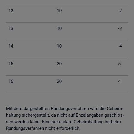
12
10
-2
13
10
-3
14
10
-4
15
20
5
16
20
4
Mit dem dar­ge­stell­ten Run­dungs­ver­fah­ren wird die Ge­heim­
hal­tung si­cher­ge­stellt, da nicht auf En­zel­an­ga­ben ge­schlos­
sen wer­den kann. Eine se­kun­dä­re Ge­heim­hal­tung ist beim
Run­dungs­ver­fah­ren nicht er­for­der­lich.