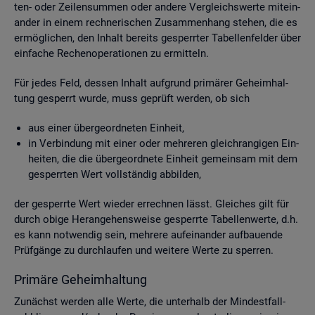
ten- oder Zei­len­sum­men oder an­de­re Ver­gleichs­wer­te mit­ein­
an­der in einem rech­ne­ri­schen Zu­sam­men­hang ste­hen, die es
er­mög­li­chen, den In­halt be­reits ge­sperr­ter Ta­bel­len­fel­der über
ein­fa­che Re­chen­ope­ra­tio­nen zu er­mit­teln.
Für jedes Feld, des­sen In­halt auf­grund pri­mä­rer Ge­heim­hal­
tung ge­sperrt wurde, muss ge­prüft wer­den, ob sich
aus einer über­ge­ord­ne­ten Ein­heit,
in Ver­bin­dung mit einer oder meh­re­ren gleich­ran­gi­gen Ein­
hei­ten, die die über­ge­ord­ne­te Ein­heit ge­mein­sam mit dem
ge­sperr­ten Wert voll­stän­dig ab­bil­den,
der ge­sperr­te Wert wie­der er­rech­nen lässt. Glei­ches gilt für
durch obige Her­an­ge­hens­wei­se ge­sperr­te Ta­bel­len­wer­te, d.h.
es kann not­wen­dig sein, meh­re­re auf­ein­an­der auf­bau­en­de
Prüf­gän­ge zu durch­lau­fen und wei­te­re Werte zu sper­ren.
Pri­mä­re Ge­heim­hal­tung
Zu­nächst wer­den alle Werte, die un­ter­halb der Min­dest­fall­