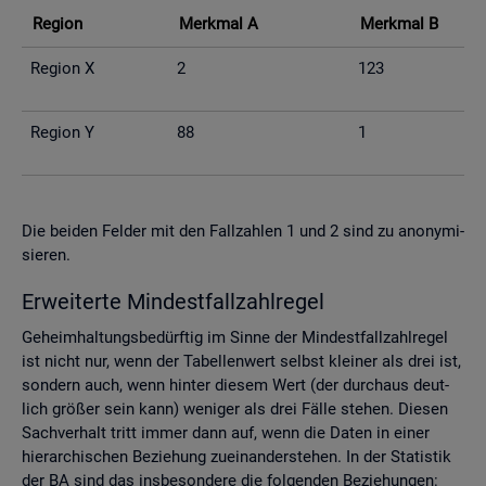
Re­gi­on
Merk­mal A
Merk­mal B
Re­gi­on X
2
123
Re­gi­on Y
88
1
Die bei­den Fel­der mit den Fall­zah­len 1 und 2 sind zu an­ony­mi­
sie­ren.
Er­wei­ter­te Min­dest­fall­zahl­re­gel
Ge­heim­hal­tungs­be­dürf­tig im Sinne der Min­dest­fall­zahl­re­gel
ist nicht nur, wenn der Ta­bel­len­wert selbst klei­ner als drei ist,
son­dern auch, wenn hin­ter die­sem Wert (der durch­aus deut­
lich grö­ßer sein kann) we­ni­ger als drei Fälle ste­hen. Die­sen
Sach­ver­halt tritt immer dann auf, wenn die Daten in einer
hier­ar­chi­schen Be­zie­hung zu­ein­an­der­ste­hen. In der Sta­tis­tik
der BA sind das ins­be­son­de­re die fol­gen­den Be­zie­hun­gen: