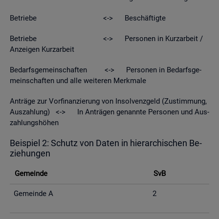
Be­trie­be <-> Be­schäf­tig­te
Be­trie­be <-> Per­so­nen in Kurz­ar­beit /
An­zei­gen Kurz­ar­beit
Be­darfs­ge­mein­schaf­ten <-> Per­so­nen in Be­darfs­ge­
mein­schaf­ten und alle wei­te­ren Merk­ma­le
An­trä­ge zur Vor­fi­nan­zie­rung von In­sol­venz­geld (Zu­stim­mung,
Aus­zah­lung) <-> In An­trä­gen ge­nann­te Per­so­nen und Aus­
zah­lungs­hö­hen
Bei­spiel 2: Schutz von Daten in hier­ar­chi­schen Be­
zie­hun­gen
Ge­mein­de
SvB
Ge­mein­de A
2