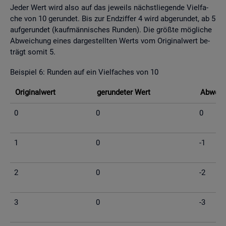
Jeder Wert wird also auf das je­weils nächst­lie­gen­de Viel­fa­
che von 10 ge­run­det. Bis zur End­zif­fer 4 wird ab­ge­run­det, ab 5
auf­ge­run­det (kauf­män­ni­sches Run­den). Die grö­ß­te mög­li­che
Ab­wei­chung eines dar­ge­stell­ten Werts vom Ori­gi­nal­wert be­
trägt somit 5.
Bei­spiel 6: Run­den auf ein Viel­fa­ches von 10
Ori­gi­nal­wert
ge­run­de­ter Wert
Ab­wei­c
0
0
0
1
0
-1
2
0
-2
3
0
-3