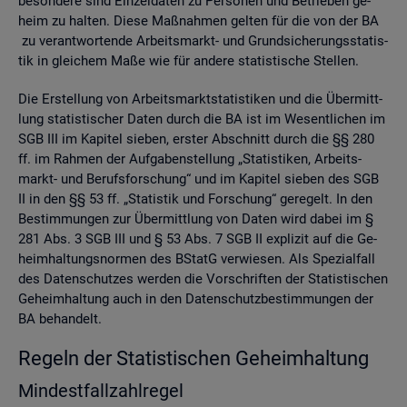
be­son­de­re sind Ein­zel­da­ten zu Per­so­nen und Be­trie­ben ge­
heim zu hal­ten. Diese Maß­nah­men gel­ten für die von der BA
zu ver­ant­wor­ten­de Ar­beits­markt- und Grund­si­che­rungs­sta­tis­
tik in glei­chem Maße wie für an­de­re sta­tis­ti­sche Stel­len.
Die Er­stel­lung von Ar­beits­markt­sta­tis­ti­ken und die Über­mitt­
lung sta­tis­ti­scher Daten durch die BA ist im We­sent­li­chen im
SGB III im Ka­pi­tel sie­ben, ers­ter Ab­schnitt durch die §§ 280
ff. im Rah­men der Auf­ga­ben­stel­lung „Sta­tis­ti­ken, Ar­beits­
markt- und Be­rufs­for­schung“ und im Ka­pi­tel sie­ben des SGB
II in den §§ 53 ff. „Sta­tis­tik und For­schung“ ge­re­gelt. In den
Be­stim­mun­gen zur Über­mitt­lung von Daten wird dabei im §
281 Abs. 3 SGB III und § 53 Abs. 7 SGB II ex­pli­zit auf die Ge­
heim­hal­tungs­nor­men des BStatG ver­wie­sen. Als Spe­zi­al­fall
des Da­ten­schut­zes wer­den die Vor­schrif­ten der Sta­tis­ti­schen
Ge­heim­hal­tung auch in den Da­ten­schutz­be­stim­mun­gen der
BA be­han­delt.
Re­geln der Sta­tis­ti­schen Ge­heim­hal­tung
Min­dest­fall­zahl­re­gel