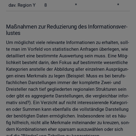
dav. Re­gi­on Y
8
*
*
Maß­nah­men zur Re­du­zie­rung des In­for­ma­ti­ons­ver­
lus­tes
Um mög­lichst viele re­le­van­te In­for­ma­tio­nen zu er­hal­ten, soll­
te man im Vor­feld von sta­tis­ti­schen An­fra­gen über­le­gen, wie
de­tail­liert eine be­stimm­te Aus­wer­tung sein muss. Eine Mög­
lich­keit be­steht darin, den Fokus auf be­stimm­te we­sent­li­che
Ka­te­go­ri­en an­stel­le der Ab­bil­dung aller ein­zel­nen Aus­prä­gun­
gen eines Merk­mals zu legen (Bei­spiel: Muss es bei be­rufs­
fach­li­chen Dar­stel­lun­gen immer der kom­plet­te Zwei- und
Drei­stel­ler nach tief ge­glie­der­ten re­gio­na­len Struk­tu­ren sein
oder gibt es agg­re­gier­te Dar­stel­lun­gen, die ver­gleich­bar in­for­
ma­tiv sind?). Ein Ver­zicht auf nicht in­ter­es­sie­ren­de Ka­te­go­ri­
en oder Sum­men kann eben­falls die voll­stän­di­ge Dar­stel­lung
der be­nö­tig­ten Daten er­mög­li­chen. Ins­be­son­de­re ist es häu­
fig hilf­reich, nicht alle Merk­ma­le mit­ein­an­der zu kreu­zen, son­
dern Kom­bi­na­tio­nen eher spar­sam aus­zu­wäh­len oder sich
auf die "Rän­der" von Ta­bel­len zu kon­zen­trie­ren.