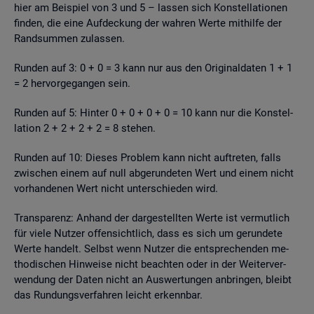
hier am Bei­spiel von 3 und 5 – las­sen sich Kon­stel­la­tio­nen
fin­den, die eine Auf­de­ckung der wah­ren Werte mit­hil­fe der
Rand­sum­men zu­las­sen.
Run­den auf 3: 0 + 0 = 3 kann nur aus den Ori­gi­nal­da­ten 1 + 1
= 2 her­vor­ge­gan­gen sein.
Run­den auf 5: Hin­ter 0 + 0 + 0 + 0 = 10 kann nur die Kon­stel­
la­ti­on 2 + 2 + 2 + 2 = 8 ste­hen.
Run­den auf 10: Die­ses Pro­blem kann nicht auf­tre­ten, falls
zwi­schen einem auf null ab­ge­run­de­ten Wert und einem nicht
vor­han­de­nen Wert nicht un­ter­schie­den wird.
Trans­pa­renz: An­hand der dar­ge­stell­ten Werte ist ver­mut­lich
für viele Nut­zer of­fen­sicht­lich, dass es sich um ge­run­de­te
Werte han­delt. Selbst wenn Nut­zer die ent­spre­chen­den me­
tho­di­schen Hin­wei­se nicht be­ach­ten oder in der Wei­ter­ver­
wen­dung der Daten nicht an Aus­wer­tun­gen an­brin­gen, bleibt
das Run­dungs­ver­fah­ren leicht er­kenn­bar.