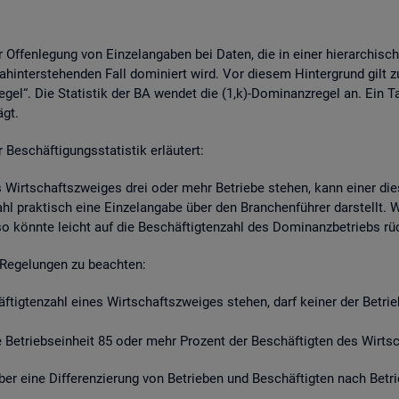
r Of­fen­le­gung von Ein­zel­an­ga­ben bei Daten, die in einer hier­ar­chi­s
hin­ter­ste­hen­den Fall do­mi­niert wird. Vor die­sem Hin­ter­grund gilt z
re­gel“. Die Sta­tis­tik der BA wen­det die (1,k)-Do­mi­nanz­re­gel an. Ein 
ägt.
schäf­ti­gungs­sta­tis­tik er­läu­tert:
s Wirt­schafts­zwei­ges drei oder mehr Be­trie­be ste­hen, kann einer die­
zahl prak­tisch eine Ein­zel­an­ga­be über den Bran­chen­füh­rer dar­stellt
so könn­te leicht auf die Be­schäf­tig­ten­zahl des Do­mi­nanz­be­triebs r
Re­ge­lun­gen zu be­ach­ten:
häf­tig­ten­zahl eines Wirt­schafts­zwei­ges ste­hen, darf kei­ner der Be­tr
Be­triebs­ein­heit 85 oder mehr Pro­zent der Be­schäf­tig­ten des Wirt­sch
t über eine Dif­fe­ren­zie­rung von Be­trie­ben und Be­schäf­tig­ten nach Be­t