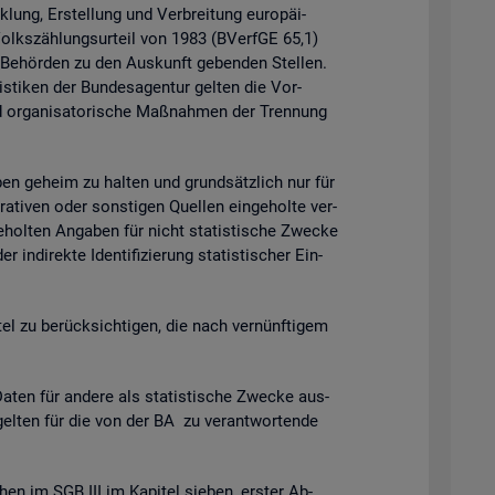
k­lung, Er­stel­lung und Ver­brei­tung eu­ro­päi­
 Volks­zäh­lungs­ur­teil von 1983 (BVerf­GE 65,1)
n Be­hör­den zu den Aus­kunft ge­ben­den Stel­len.
is­ti­ken der Bun­des­agen­tur gel­ten die Vor­
 or­ga­ni­sa­to­ri­sche Maß­nah­men der Tren­nung
ga­ben ge­heim zu hal­ten und grund­sätz­lich nur für
ra­ti­ven oder sons­ti­gen Quel­len ein­ge­hol­te ver­
­hol­ten An­ga­ben für nicht sta­tis­ti­sche Zwe­cke
­di­rek­te Iden­ti­fi­zie­rung sta­tis­ti­scher Ein­
t­tel zu be­rück­sich­ti­gen, die nach ver­nünf­ti­gem
en für an­de­re als sta­tis­ti­sche Zwe­cke aus­
gel­ten für die von der BA zu ver­ant­wor­ten­de
chen im SGB III im Ka­pi­tel sie­ben, ers­ter Ab­