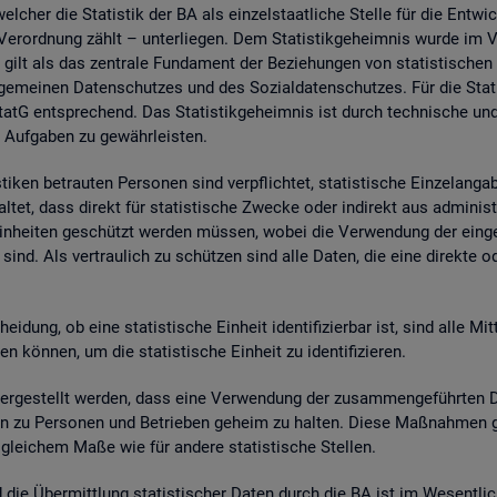
wel­cher die Sta­tis­tik der BA als ein­zel­staat­li­che Stel­le für die Ent­wic
. Ver­ord­nung zählt – un­ter­lie­gen. Dem Sta­tis­tik­ge­heim­nis wurde im
 gilt als das zen­tra­le Fun­da­ment der Be­zie­hun­gen von sta­tis­ti­sche
e­mei­nen Da­ten­schut­zes und des So­zi­al­da­ten­schut­zes. Für die Sta­t
tG ent­spre­chend. Das Sta­tis­tik­ge­heim­nis ist durch tech­ni­sche und
 Auf­ga­ben zu ge­währ­leis­ten.
i­ken be­trau­ten Per­so­nen sind ver­pflich­tet, sta­tis­ti­sche Ein­zel­an­
­tet, dass di­rekt für sta­tis­ti­sche Zwe­cke oder in­di­rekt aus ad­mi­nis­t
e Ein­hei­ten ge­schützt wer­den müs­sen, wobei die Ver­wen­dung der ein­ge
sind. Als ver­trau­lich zu schüt­zen sind alle Daten, die eine di­rek­te oder in
hei­dung, ob eine sta­tis­ti­sche Ein­heit iden­ti­fi­zier­bar ist, sind alle Mi
kön­nen, um die sta­tis­ti­sche Ein­heit zu iden­ti­fi­zie­ren.
­ge­stellt wer­den, dass eine Ver­wen­dung der zu­sam­men­ge­führ­ten Dat
a­ten zu Per­so­nen und Be­trie­ben ge­heim zu hal­ten. Diese Maß­nah­men 
n glei­chem Maße wie für an­de­re sta­tis­ti­sche Stel­len.
nd die Über­mitt­lung sta­tis­ti­scher Daten durch die BA ist im We­sent­li­