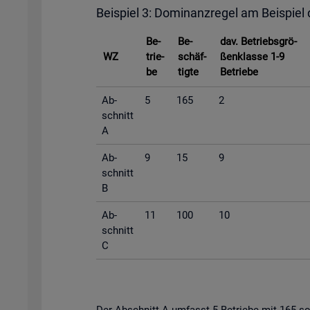
Bei­spiel 3: Do­mi­nanz­re­gel am Bei­spiel
Be­
Be­
dav. Be­triebs­grö­
WZ
trie­
schäf­
ßen­klas­se 1-9
be
tig­te
Be­trie­be
Ab­
5
165
2
schnitt
A
Ab­
9
15
9
schnitt
B
Ab­
11
100
10
schnitt
C
Der Ab­schnitt A um­fasst 5 Be­trie­be mit 165 so­zi