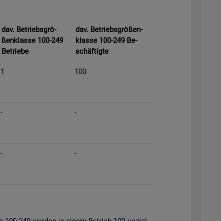
dav. Be­triebs­grö­
dav. Be­triebs­grö­ßen­
ßen­klas­se 100-249
klas­se 100-249 Be­
Be­trie­be
schäf­tig­te
1
100
-
-
-
-
s­se 100-249 wer­den in einem Be­trieb 100 so­zi­al­