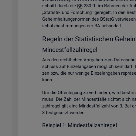
schnitt durch die §§ 280 ff. im Rah­men der Auf­ga­
„Sta­tis­tik und For­schung“ ge­re­gelt. In den Be
Ge­heim­hal­tungs­nor­men des BStatG ver­wie­sen. A
schutz­be­stim­mun­gen der BA be­han­delt.
Re­geln der Sta­tis­ti­schen Ge­heim
Min­dest­fall­zahl­re­gel
Aus den recht­li­chen Vor­ga­ben zum Da­ten­schutz
schluss auf Ein­zel­an­ga­ben mög­lich sein darf. D
zen bzw. die nur we­ni­ge Ein­zel­an­ga­ben re­prä­se
kann.
Um die Of­fen­le­gung zu ver­hin­dern, wird be­sti
muss. Die Zahl der Min­dest­fäl­le rich­tet sich na
zahl­re­gel gilt eine Min­dest­fall­zahl von 3. Bei
3 fest­ge­setzt wer­den.
Bei­spiel 1: Min­dest­fall­zahl­re­gel