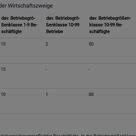
 der Wirt­schafts­zwei­ge
dav. Be­triebs­grö­
dav. Be­triebs­grö­
dav. Be­triebs­grö­ßen­
ßen­klas­se 1-9 Be­
ßen­klas­se 10-99
klas­se 10-99 Be­
schäf­tig­te
Be­trie­be
schäf­tig­te
15
2
50
15
-
-
10
1
88
­al­ver­si­che­rungs­pflich­tig Be­schäf­tig­te. In der Be­triebs­grö­ßen­kla