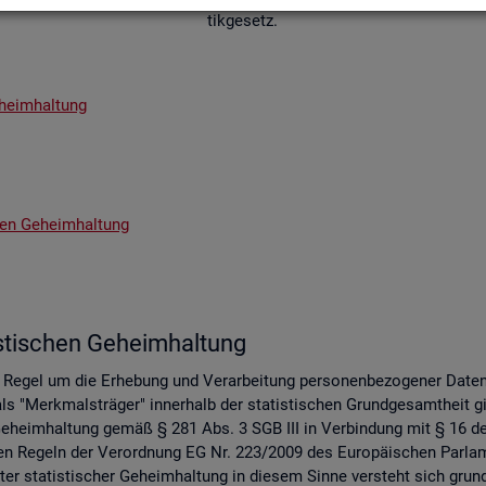
tik­ge­setz.
­heim­hal­tung
chen Ge­heim­hal­tung
s­ti­schen Ge­heim­hal­tung
er Regel um die Er­he­bung und Ver­ar­bei­tung per­so­nen­be­zo­ge­ner Date
s "Merk­mals­trä­ger" in­ner­halb der sta­tis­ti­schen Grund­ge­samt­heit gil
 Ge­heim­hal­tung gemäß § 281 Abs. 3 SGB III in Ver­bin­dung mit § 16 des 
 an den Re­geln der Ver­ord­nung EG Nr. 223/2009 des Eu­ro­päi­schen Pa
er sta­tis­ti­scher Ge­heim­hal­tung in die­sem Sinne ver­steht sich grund