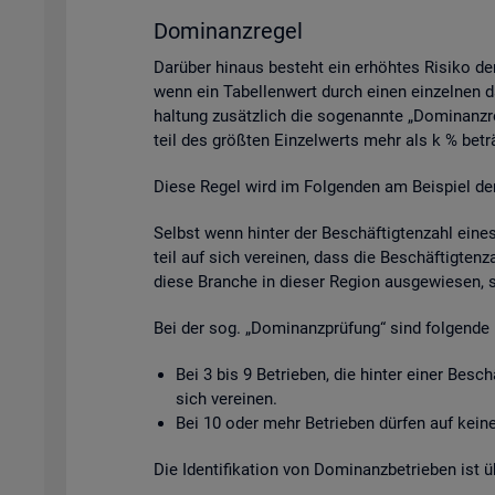
Do­mi­nanz­re­gel
Dar­über hin­aus be­steht ein er­höh­tes Ri­si­ko de
wenn ein Ta­bel­len­wert durch einen ein­zel­nen da­
hal­tung zu­sätz­lich die so­ge­nann­te „Do­mi­nanz­
teil des grö­ß­ten Ein­zel­werts mehr als k % be­tr
Diese Regel wird im Fol­gen­den am Bei­spiel der Be­
Selbst wenn hin­ter der Be­schäf­tig­ten­zahl eine
teil auf sich ver­ei­nen, dass die Be­schäf­tig­ten­
diese Bran­che in die­ser Re­gi­on aus­ge­wie­sen, 
Bei der sog. „Do­mi­nanz­prü­fung“ sind fol­gen­de 
Bei 3 bis 9 Be­trie­ben, die hin­ter einer Be­sc
sich ver­ei­nen.
Bei 10 oder mehr Be­trie­ben dür­fen auf keine 
Die Iden­ti­fi­ka­ti­on von Do­mi­nanz­be­trie­ben is