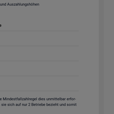
 und Aus­zah­lungs­hö­hen
e
in­dest­fall­zahl­re­gel dies un­mit­tel­bar er­for­
 da sie sich auf nur 2 Be­trie­be be­zieht und somit