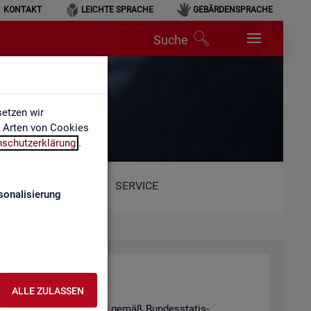
KONTAKT
LEICHTE SPRACHE
GEBÄRDENSPRACHE
Suche
etzen wir
e Arten von Cookies
nschutzerklärung
.
SERVICE
sonalisierung
hal­tung
ALLE ZULASSEN
tis­ti­schen Ge­heim­hal­tung gemäß Bun­des­sta­tis­