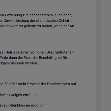
chen Be­zie­hung zu­ein­an­der ste­hen, auch dann,
ur Ge­währ­leis­tung der sta­tis­ti­schen Ge­heim­
Ta­bel­len­wert ist ge­heim zu hal­ten, wenn der An­
ser Be­trie­be einen so hohen Be­schäf­tig­ten­an­
. Würde dann der Wert der Be­schäf­tig­ten für
ück­ge­schlos­sen wer­den.
ie­be 50 oder mehr Pro­zent der Be­schäf­tig­ten auf
afts­zwei­ges ent­fal­len.
riebs­grö­ßen­klas­sen mög­lich.