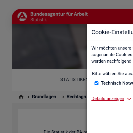
Cookie-Einstel
Wir möchten unsere 
sogenannte Cookies e
werden nachfolgend b
Bitte wählen Sie aus
STATISTIKEN
Technisch Notw
Grundlagen
Rechtsgrundlagen
Statisti
Details anzeigen
Hin­ter
Die Sta­tis­tik der BA be­ach­tet die An­for­de­run