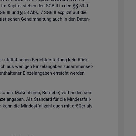
 im Ka­pi­tel sie­ben des SGB II in den §§ 53 ff.
B III und § 53 Abs. 7 SGB II ex­pli­zit auf die
tis­ti­schen Ge­heim­hal­tung auch in den Da­ten­
 sta­tis­ti­schen Be­richt­erstat­tung kein Rück­
ich aus we­ni­gen Ein­zel­an­ga­ben zu­sam­men­set­
t­hal­te­ner Ein­zel­an­ga­ben er­reicht wer­den
­so­nen, Maß­nah­men, Be­trie­be) vor­han­den sein
el­an­ga­ben. Als Stan­dard für die Min­dest­fall­
ten kann die Min­dest­fall­zahl auch mit grö­ßer als