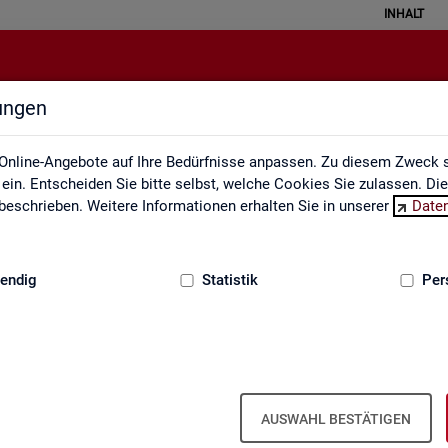
INHALT
lungen
Statistische Geheimhaltung
Online-Angebote auf Ihre Bedürfnisse anpassen. Zu diesem Zweck s
in. Entscheiden Sie bitte selbst, welche Cookies Sie zulassen. Di
eschrieben. Weitere Informationen erhalten Sie in unserer
Date
:
GRUNDLAGEN
endig
Statistik
Per
sche Geheimhaltung
­grund­in­for­ma­ti­on Sta­tis­ti­sche Ge­heim­
AUSWAHL BESTÄTIGEN
­gen des Da­ten­schut­zes für So­zi­al­da­ten und die Grund­sät­ze der Sta­