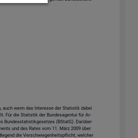
n, auch wenn das In­ter­es­se der Sta­tis­tik dabei
t. Für die Sta­tis­tik der Bun­des­agen­tur für Ar­
Bun­des­sta­tis­tik­ge­set­zes (BStatG). Dar­über
r­la­ments und des Rates vom 11. März 2009 über
­le­gend die Ver­schwie­gen­heits­pflicht, wel­cher