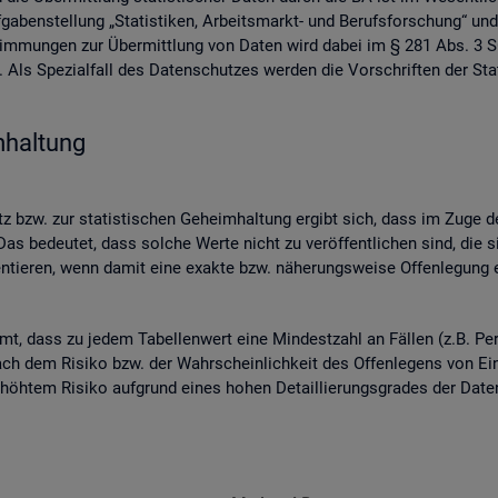
ben­stel­lung „Sta­tis­ti­ken, Ar­beits­markt- und Be­rufs­for­schung“ und
­stim­mun­gen zur Über­mitt­lung von Daten wird dabei im § 281 Abs. 3 SG
ls Spe­zi­al­fall des Da­ten­schut­zes wer­den die Vor­schrif­ten der Sta­
­hal­tung
 bzw. zur sta­tis­ti­schen Ge­heim­hal­tung er­gibt sich, dass im Zuge der
as be­deu­tet, dass sol­che Werte nicht zu ver­öf­fent­li­chen sind, die s
n­tie­ren, wenn damit eine ex­ak­te bzw. nä­he­rungs­wei­se Of­fen­le­gung en
mmt, dass zu jedem Ta­bel­len­wert eine Min­dest­zahl an Fäl­len (z.B. Per
ch dem Ri­si­ko bzw. der Wahr­schein­lich­keit des Of­fen­le­gens von Ein­z
 er­höh­tem Ri­si­ko auf­grund eines hohen De­tail­lie­rungs­gra­des der Da