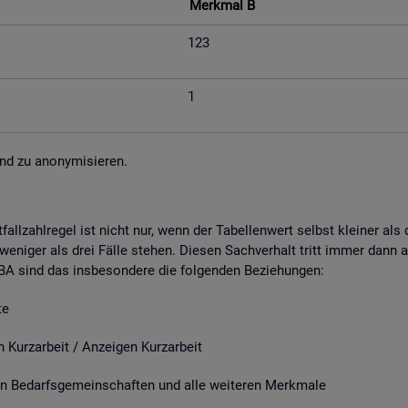
Merk­mal B
123
1
nd zu an­ony­mi­sie­ren.
fall­zahl­re­gel ist nicht nur, wenn der Ta­bel­len­wert selbst klei­ner al
e­ni­ger als drei Fälle ste­hen. Die­sen Sach­ver­halt tritt immer dann a
r BA sind das ins­be­son­de­re die fol­gen­den Be­zie­hun­gen:
e
it / An­zei­gen Kurz­ar­beit
­darfs­ge­mein­schaf­ten und alle wei­te­ren Merk­ma­le