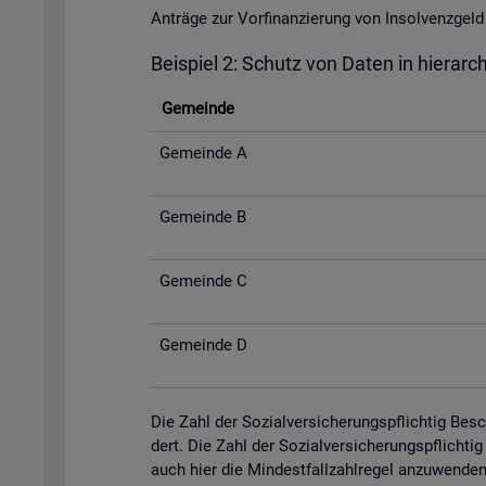
An­trä­ge zur Vor­fi­nan­zie­rung von In­sol­venz­
Bei­spiel 2: Schutz von Daten in hier­ar­c
Ge­mein­de
Ge­mein­de A
Ge­mein­de B
Ge­mein­de C
Ge­mein­de D
Die Zahl der So­zi­al­ver­si­che­rungs­pflich­tig Be­
dert. Die Zahl der So­zi­al­ver­si­che­rungs­pflich­
auch hier die Min­dest­fall­zahl­re­gel an­zu­wen­de