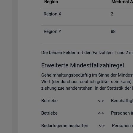
Re­gi­on
Merk­mal A
Re­gi­on X
2
Re­gi­on Y
88
Die bei­den Fel­der mit den Fall­zah­len 1 und 2 si
Er­wei­ter­te Min­dest­fall­zahl­re­gel
Ge­heim­hal­tungs­be­dürf­tig im Sinne der Min­dest­
Wert (der durch­aus deut­lich grö­ßer sein kann) w
zie­hung zu­ein­an­der­ste­hen. In der Sta­tis­tik de
Be­trie­be <-> Be­schäf­tig­t
Be­trie­be <-> Per­so­nen in Kurz­ar­be
Be­darfs­ge­mein­schaf­ten <-> Per­so­nen in Be