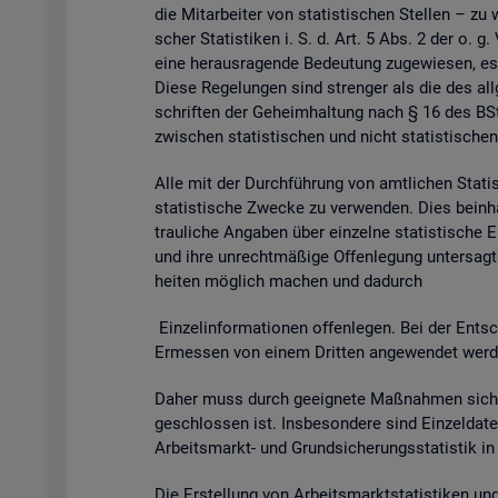
die Mit­ar­bei­ter von sta­tis­ti­schen Stel­len – zu 
scher Sta­tis­ti­ken i. S. d. Art. 5 Abs. 2 der o. g
eine her­aus­ra­gen­de Be­deu­tung zu­ge­wie­sen, es
Diese Re­ge­lun­gen sind stren­ger als die des all­g
schrif­ten der Ge­heim­hal­tung nach § 16 des BSta
zwi­schen sta­tis­ti­schen und nicht sta­tis­ti­schen
Alle mit der Durch­füh­rung von amt­li­chen Sta­tis­t
sta­tis­ti­sche Zwe­cke zu ver­wen­den. Dies be­inhal
trau­li­che An­ga­ben über ein­zel­ne sta­tis­ti­sch
und ihre un­recht­mä­ßi­ge Of­fen­le­gung un­ter­sagt 
hei­ten mög­lich ma­chen und da­durch
Ein­zel­in­for­ma­tio­nen of­fen­le­gen. Bei der Ent­sc
Er­mes­sen von einem Drit­ten an­ge­wen­det wer­den 
Daher muss durch ge­eig­ne­te Maß­nah­men si­cher
ge­schlos­sen ist. Ins­be­son­de­re sind Ein­zel­d
Ar­beits­markt- und Grund­si­che­rungs­sta­tis­tik i
Die Er­stel­lung von Ar­beits­markt­sta­tis­ti­ken u