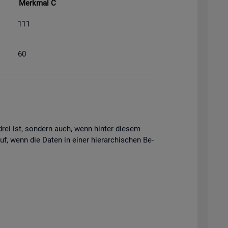
Merk­mal C
111
60
s drei ist, son­dern auch, wenn hin­ter die­sem
uf, wenn die Daten in einer hier­ar­chi­schen Be­