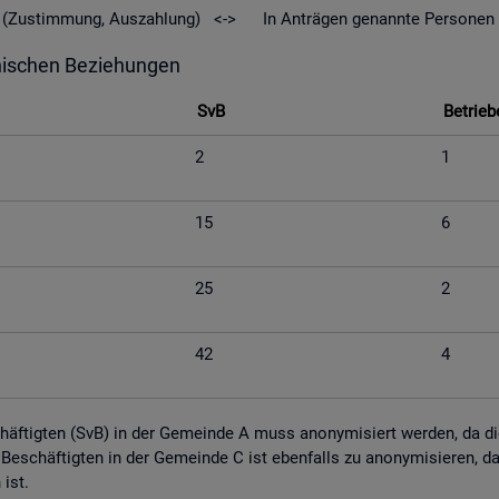
geld (Zu­stim­mung, Aus­zah­lung) <-> In An­trä­gen ge­nann­te Per­so­nen
hi­schen Be­zie­hun­gen
SvB
Be­trie­b
2
1
15
6
25
2
42
4
schäf­tig­ten (SvB) in der Ge­mein­de A muss an­ony­mi­siert wer­den, da die M
tig Be­schäf­tig­ten in der Ge­mein­de C ist eben­falls zu an­ony­mi­sie­ren,
n ist.