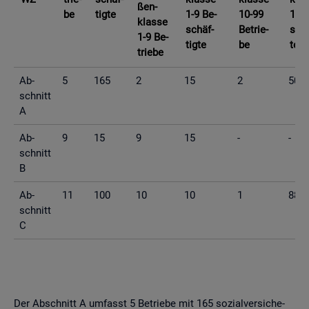
ßen­
be
tig­te
1-9 Be­
10-99
10-9
klas­se
schäf­
Be­trie­
schä
1-9 Be­
tig­te
be
te
trie­be
Ab­
5
165
2
15
2
50
schnitt
A
Ab­
9
15
9
15
-
-
schnitt
B
Ab­
11
100
10
10
1
88
schnitt
C
Der Ab­schnitt A um­fasst 5 Be­trie­be mit 165 so­zi­al­ver­si­che­