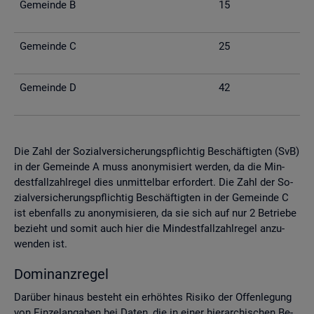
Ge­mein­de B
15
Ge­mein­de C
25
Ge­mein­de D
42
Die Zahl der So­zi­al­ver­si­che­rungs­pflich­tig Be­schäf­tig­ten (SvB)
in der Ge­mein­de A muss an­ony­mi­siert wer­den, da die Min­
dest­fall­zahl­re­gel dies un­mit­tel­bar er­for­dert. Die Zahl der So­
zi­al­ver­si­che­rungs­pflich­tig Be­schäf­tig­ten in der Ge­mein­de C
ist eben­falls zu an­ony­mi­sie­ren, da sie sich auf nur 2 Be­trie­be
be­zieht und somit auch hier die Min­dest­fall­zahl­re­gel an­zu­
wen­den ist.
Do­mi­nanz­re­gel
Dar­über hin­aus be­steht ein er­höh­tes Ri­si­ko der Of­fen­le­gung
von Ein­zel­an­ga­ben bei Daten, die in einer hier­ar­chi­schen Be­