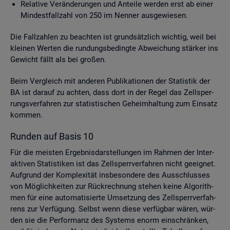
Re­la­ti­ve Ver­än­de­run­gen und An­tei­le wer­den erst ab einer
Min­dest­fall­zahl von 250 im Nen­ner aus­ge­wie­sen.
Die Fall­zah­len zu be­ach­ten ist grund­sätz­lich wich­tig, weil bei
klei­nen Wer­ten die run­dungs­be­ding­te Ab­wei­chung stär­ker ins
Ge­wicht fällt als bei gro­ßen.
Beim Ver­gleich mit an­de­ren Pu­bli­ka­tio­nen der Sta­tis­tik der
BA ist dar­auf zu ach­ten, dass dort in der Regel das Zell­sper­
rungs­ver­fah­ren zur sta­tis­ti­schen Ge­heim­hal­tung zum Ein­satz
kom­men.
Run­den auf Basis 10
Für die meis­ten Er­geb­nis­dar­stel­lun­gen im Rah­men der In­ter­
ak­ti­ven Sta­tis­ti­ken ist das Zell­sperr­ver­fah­ren nicht ge­eig­net.
Auf­grund der Kom­ple­xi­tät ins­be­son­de­re des Aus­schlus­ses
von Mög­lich­kei­ten zur Rück­rech­nung ste­hen keine Al­go­rith­
men für eine au­to­ma­ti­sier­te Um­set­zung des Zell­sperr­ver­fah­
rens zur Ver­fü­gung. Selbst wenn diese ver­füg­bar wären, wür­
den sie die Per­for­manz des Sys­tems enorm ein­schrän­ken,