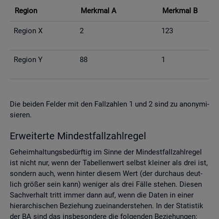
Re­gi­on
Merk­mal A
Merk­mal B
Re­gi­on X
2
123
Re­gi­on Y
88
1
Die bei­den Fel­der mit den Fall­zah­len 1 und 2 sind zu an­ony­mi­
sie­ren.
Er­wei­ter­te Min­dest­fall­zahl­re­gel
Ge­heim­hal­tungs­be­dürf­tig im Sinne der Min­dest­fall­zahl­re­gel
ist nicht nur, wenn der Ta­bel­len­wert selbst klei­ner als drei ist,
son­dern auch, wenn hin­ter die­sem Wert (der durch­aus deut­
lich grö­ßer sein kann) we­ni­ger als drei Fälle ste­hen. Die­sen
Sach­ver­halt tritt immer dann auf, wenn die Daten in einer
hier­ar­chi­schen Be­zie­hung zu­ein­an­der­ste­hen. In der Sta­tis­tik
der BA sind das ins­be­son­de­re die fol­gen­den Be­zie­hun­gen: