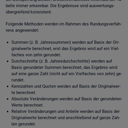
bel­le immer er­kenn­bar. Die Er­geb­nis­se sind aus­wer­tungs­
über­grei­fend kon­sis­tent.
Fol­gen­de Me­tho­den wer­den im Rah­men des Run­dungs­ver­fah­
rens an­ge­wen­det:
Sum­men (z. B. Jah­res­sum­men) wer­den auf Basis der Ori­
gi­nal­wer­te be­rech­net, erst das Er­geb­nis wird auf ein Viel­
fa­ches von zehn ge­run­det.
Durch­schnit­te (z. B. Jah­res­durch­schnit­te) wer­den auf
Basis ge­run­de­ter Sum­men be­rech­net, das Er­geb­nis wird
auf eine ganze Zahl (nicht auf ein Viel­fa­ches von zehn) ge­
run­det.
Kenn­zah­len und Quo­ten wer­den auf Basis der Ori­gi­nal­wer­
te be­rech­net.
Ab­so­lu­te Ver­än­de­run­gen wer­den auf Basis der ge­run­de­ten
Werte be­rech­net.
Re­la­ti­ve Ver­än­de­run­gen und An­tei­le wer­den auf Basis der
Ori­gi­nal­wer­te be­rech­net und an­schlie­ßend auf ganze Zah­
len ge­run­det.