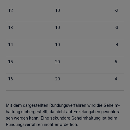
12
10
-2
13
10
-3
14
10
-4
15
20
5
16
20
4
Mit dem dar­ge­stell­ten Run­dungs­ver­fah­ren wird die Ge­heim­
hal­tung si­cher­ge­stellt, da nicht auf En­zel­an­ga­ben ge­schlos­
sen wer­den kann. Eine se­kun­dä­re Ge­heim­hal­tung ist beim
Run­dungs­ver­fah­ren nicht er­for­der­lich.