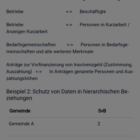
Be­trie­be <-> Be­schäf­tig­te
Be­trie­be <-> Per­so­nen in Kurz­ar­beit /
An­zei­gen Kurz­ar­beit
Be­darfs­ge­mein­schaf­ten <-> Per­so­nen in Be­darfs­ge­
mein­schaf­ten und alle wei­te­ren Merk­ma­le
An­trä­ge zur Vor­fi­nan­zie­rung von In­sol­venz­geld (Zu­stim­mung,
Aus­zah­lung) <-> In An­trä­gen ge­nann­te Per­so­nen und Aus­
zah­lungs­hö­hen
Bei­spiel 2: Schutz von Daten in hier­ar­chi­schen Be­
zie­hun­gen
Ge­mein­de
SvB
Ge­mein­de A
2