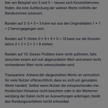
hier am Bei­spiel von 3 und 5 – las­sen sich Kon­stel­la­tio­nen
fin­den, die eine Auf­de­ckung der wah­ren Werte mit­hil­fe der
Rand­sum­men zu­las­sen.
Run­den auf 3: 0 + 0 = 3 kann nur aus den Ori­gi­nal­da­ten 1 + 1
= 2 her­vor­ge­gan­gen sein.
Run­den auf 5: Hin­ter 0 + 0 + 0 + 0 = 10 kann nur die Kon­stel­
la­ti­on 2 + 2 + 2 + 2 = 8 ste­hen.
Run­den auf 10: Die­ses Pro­blem kann nicht auf­tre­ten, falls
zwi­schen einem auf null ab­ge­run­de­ten Wert und einem nicht
vor­han­de­nen Wert nicht un­ter­schie­den wird.
Trans­pa­renz: An­hand der dar­ge­stell­ten Werte ist ver­mut­lich
für viele Nut­zer of­fen­sicht­lich, dass es sich um ge­run­de­te
Werte han­delt. Selbst wenn Nut­zer die ent­spre­chen­den me­
tho­di­schen Hin­wei­se nicht be­ach­ten oder in der Wei­ter­ver­
wen­dung der Daten nicht an Aus­wer­tun­gen an­brin­gen, bleibt
das Run­dungs­ver­fah­ren leicht er­kenn­bar.