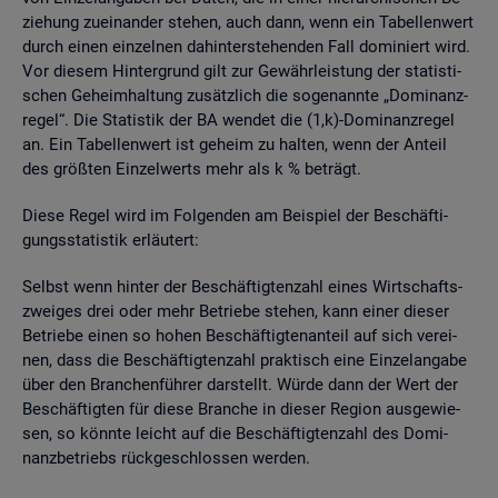
zie­hung zu­ein­an­der ste­hen, auch dann, wenn ein Ta­bel­len­wert
durch einen ein­zel­nen da­hin­ter­ste­hen­den Fall do­mi­niert wird.
Vor die­sem Hin­ter­grund gilt zur Ge­währ­leis­tung der sta­tis­ti­
schen Ge­heim­hal­tung zu­sätz­lich die so­ge­nann­te „Do­mi­nanz­
re­gel“. Die Sta­tis­tik der BA wen­det die (1,k)-Do­mi­nanz­re­gel
an. Ein Ta­bel­len­wert ist ge­heim zu hal­ten, wenn der An­teil
des grö­ß­ten Ein­zel­werts mehr als k % be­trägt.
Diese Regel wird im Fol­gen­den am Bei­spiel der Be­schäf­ti­
gungs­sta­tis­tik er­läu­tert:
Selbst wenn hin­ter der Be­schäf­tig­ten­zahl eines Wirt­schafts­
zwei­ges drei oder mehr Be­trie­be ste­hen, kann einer die­ser
Be­trie­be einen so hohen Be­schäf­tig­ten­an­teil auf sich ver­ei­
nen, dass die Be­schäf­tig­ten­zahl prak­tisch eine Ein­zel­an­ga­be
über den Bran­chen­füh­rer dar­stellt. Würde dann der Wert der
Be­schäf­tig­ten für diese Bran­che in die­ser Re­gi­on aus­ge­wie­
sen, so könn­te leicht auf die Be­schäf­tig­ten­zahl des Do­mi­
nanz­be­triebs rück­ge­schlos­sen wer­den.