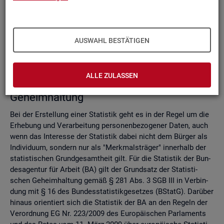
Do­mi­nanz­re­gel
Ver­fah­ren zur Si­cher­stel­lung der sta­tis­ti­schen Ge­heim­hal­
tung
Zell­sper­rungs­ver­fah­ren
AUSWAHL BESTÄTIGEN
Run­dungs­ver­fah­ren
Ver­gleich der Ver­fah­ren
ALLE ZULASSEN
Recht­li­che Grund­la­gen der sta­tis­ti­schen
Ge­heim­hal­tung
Bei der Er­stel­lung einer Sta­tis­tik geht es in der Regel um die
Er­he­bung und Ver­ar­bei­tung per­so­nen­be­zo­ge­ner Daten, auch
wenn das In­ter­es­se der Sta­tis­tik dabei nicht dem Bür­ger als
In­di­vi­du­um, son­dern nur als "Merk­mals­trä­ger" in­ner­halb der
sta­tis­ti­schen Grund­ge­samt­heit gilt. Für die Sta­tis­tik der Bun­
des­agen­tur für Ar­beit (BA) gilt der Grund­satz der Sta­tis­ti­
schen Ge­heim­hal­tung gemäß § 281 Abs. 3 SGB III in Ver­bin­
dung mit § 16 des Bun­des­sta­tis­tik­ge­set­zes (BStatG). Dar­über
hin­aus ori­en­tiert sich die Sta­tis­tik der BA an den Re­geln der
Ver­ord­nung EG Nr. 223/2009 des Eu­ro­päi­schen Par­la­ments