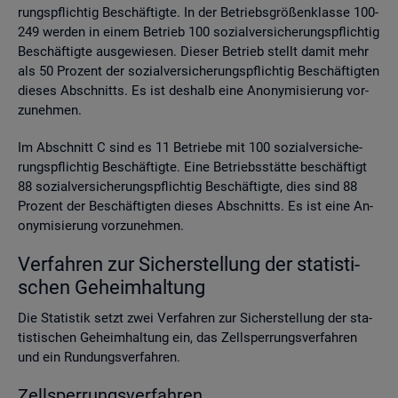
rungs­pflich­tig Be­schäf­tig­te. In der Be­triebs­grö­ßen­klas­se 100-
249 wer­den in einem Be­trieb 100 so­zi­al­ver­si­che­rungs­pflich­tig
Be­schäf­tig­te aus­ge­wie­sen. Die­ser Be­trieb stellt damit mehr
als 50 Pro­zent der so­zi­al­ver­si­che­rungs­pflich­tig Be­schäf­tig­ten
die­ses Ab­schnitts. Es ist des­halb eine An­ony­mi­sie­rung vor­
zu­neh­men.
Im Ab­schnitt C sind es 11 Be­trie­be mit 100 so­zi­al­ver­si­che­
rungs­pflich­tig Be­schäf­tig­te. Eine Be­triebs­stät­te be­schäf­tigt
88 so­zi­al­ver­si­che­rungs­pflich­tig Be­schäf­tig­te, dies sind 88
Pro­zent der Be­schäf­tig­ten die­ses Ab­schnitts. Es ist eine An­
ony­mi­sie­rung vor­zu­neh­men.
Ver­fah­ren zur Si­cher­stel­lung der sta­tis­ti­
schen Ge­heim­hal­tung
Die Sta­tis­tik setzt zwei Ver­fah­ren zur Si­cher­stel­lung der sta­
tis­ti­schen Ge­heim­hal­tung ein, das Zell­sper­rungs­ver­fah­ren
und ein Run­dungs­ver­fah­ren.
Zell­sper­rungs­ver­fah­ren