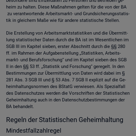
be­son­de­re sind Ein­zel­da­ten zu Per­so­nen und Be­trie­ben ge­
heim zu hal­ten. Diese Maß­nah­men gel­ten für die von der BA
zu ver­ant­wor­ten­de Ar­beits­markt- und Grund­si­che­rungs­sta­tis­
tik in glei­chem Maße wie für an­de­re sta­tis­ti­sche Stel­len.
Die Er­stel­lung von Ar­beits­markt­sta­tis­ti­ken und die Über­mitt­
lung sta­tis­ti­scher Daten durch die BA ist im We­sent­li­chen im
SGB III im Ka­pi­tel sie­ben, ers­ter Ab­schnitt durch die §§ 280
ff. im Rah­men der Auf­ga­ben­stel­lung „Sta­tis­ti­ken, Ar­beits­
markt- und Be­rufs­for­schung“ und im Ka­pi­tel sie­ben des SGB
II in den §§ 53 ff. „Sta­tis­tik und For­schung“ ge­re­gelt. In den
Be­stim­mun­gen zur Über­mitt­lung von Daten wird dabei im §
281 Abs. 3 SGB III und § 53 Abs. 7 SGB II ex­pli­zit auf die Ge­
heim­hal­tungs­nor­men des BStatG ver­wie­sen. Als Spe­zi­al­fall
des Da­ten­schut­zes wer­den die Vor­schrif­ten der Sta­tis­ti­schen
Ge­heim­hal­tung auch in den Da­ten­schutz­be­stim­mun­gen der
BA be­han­delt.
Re­geln der Sta­tis­ti­schen Ge­heim­hal­tung
Min­dest­fall­zahl­re­gel