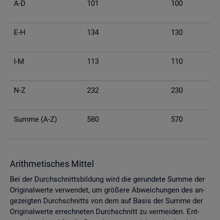
A-D
101
100
E-H
134
130
I-M
113
110
N-Z
232
230
Summe (A-Z)
580
570
Arith­me­ti­sches Mit­tel
Bei der Durch­schnitts­bil­dung wird die ge­run­de­te Summe der
Ori­gi­nal­wer­te ver­wen­det, um grö­ße­re Ab­wei­chun­gen des an­
ge­zeig­ten Durch­schnitts von dem auf Basis der Summe der
Ori­gi­nal­wer­te er­rech­ne­ten Durch­schnitt zu ver­mei­den. Ent­