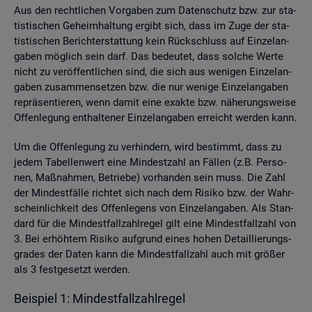
Aus den recht­li­chen Vor­ga­ben zum Da­ten­schutz bzw. zur sta­
tis­ti­schen Ge­heim­hal­tung er­gibt sich, dass im Zuge der sta­
tis­ti­schen Be­richt­erstat­tung kein Rück­schluss auf Ein­zel­an­
ga­ben mög­lich sein darf. Das be­deu­tet, dass sol­che Werte
nicht zu ver­öf­fent­li­chen sind, die sich aus we­ni­gen Ein­zel­an­
ga­ben zu­sam­men­set­zen bzw. die nur we­ni­ge Ein­zel­an­ga­ben
re­prä­sen­tie­ren, wenn damit eine ex­ak­te bzw. nä­he­rungs­wei­se
Of­fen­le­gung ent­hal­te­ner Ein­zel­an­ga­ben er­reicht wer­den kann.
Um die Of­fen­le­gung zu ver­hin­dern, wird be­stimmt, dass zu
jedem Ta­bel­len­wert eine Min­dest­zahl an Fäl­len (z.B. Per­so­
nen, Maß­nah­men, Be­trie­be) vor­han­den sein muss. Die Zahl
der Min­dest­fäl­le rich­tet sich nach dem Ri­si­ko bzw. der Wahr­
schein­lich­keit des Of­fen­le­gens von Ein­zel­an­ga­ben. Als Stan­
dard für die Min­dest­fall­zahl­re­gel gilt eine Min­dest­fall­zahl von
3. Bei er­höh­tem Ri­si­ko auf­grund eines hohen De­tail­lie­rungs­
gra­des der Daten kann die Min­dest­fall­zahl auch mit grö­ßer
als 3 fest­ge­setzt wer­den.
Bei­spiel 1: Min­dest­fall­zahl­re­gel