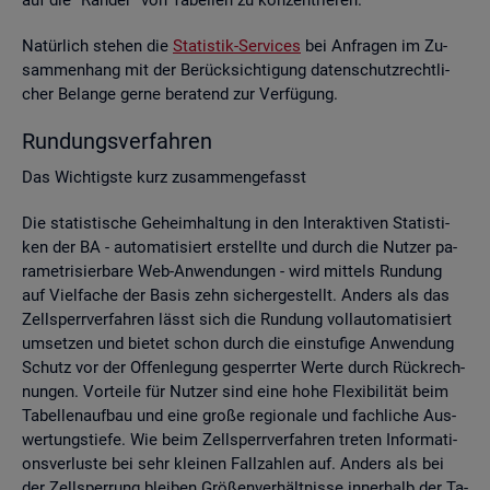
Na­tür­lich ste­hen die
Sta­tis­tik-Ser­vices
bei An­fra­gen im Zu­
sam­men­hang mit der Be­rück­sich­ti­gung da­ten­schutz­recht­li­
cher Be­lan­ge gerne be­ra­tend zur Ver­fü­gung.
Run­dungs­ver­fah­ren
Das Wich­tigs­te kurz zu­sam­men­ge­fasst
Die sta­tis­ti­sche Ge­heim­hal­tung in den In­ter­ak­ti­ven Sta­tis­ti­
ken der BA - au­to­ma­ti­siert er­stell­te und durch die Nut­zer pa­
ra­me­tri­sier­ba­re Web-An­wen­dun­gen - wird mit­tels Run­dung
auf Viel­fa­che der Basis zehn si­cher­ge­stellt. An­ders als das
Zell­sperr­ver­fah­ren lässt sich die Run­dung voll­au­to­ma­ti­siert
um­set­zen und bie­tet schon durch die ein­stu­fi­ge An­wen­dung
Schutz vor der Of­fen­le­gung ge­sperr­ter Werte durch Rück­rech­
nun­gen. Vor­tei­le für Nut­zer sind eine hohe Fle­xi­bi­li­tät beim
Ta­bel­len­auf­bau und eine große re­gio­na­le und fach­li­che Aus­
wer­tungs­tie­fe. Wie beim Zell­sperr­ver­fah­ren tre­ten In­for­ma­ti­
ons­ver­lus­te bei sehr klei­nen Fall­zah­len auf. An­ders als bei
der Zell­sper­rung blei­ben Grö­ßen­ver­hält­nis­se in­ner­halb der Ta­