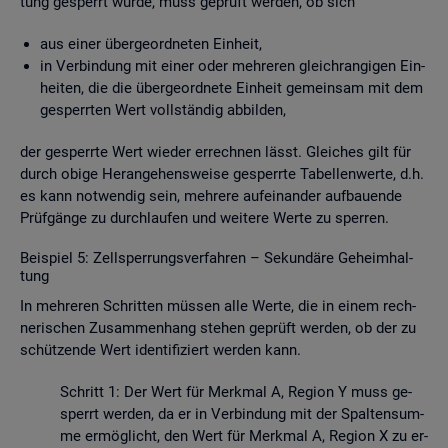
tung ge­sperrt wurde, muss ge­prüft wer­den, ob sich
aus einer über­ge­ord­ne­ten Ein­heit,
in Ver­bin­dung mit einer oder meh­re­ren gleich­ran­gi­gen Ein­
hei­ten, die die über­ge­ord­ne­te Ein­heit ge­mein­sam mit dem
ge­sperr­ten Wert voll­stän­dig ab­bil­den,
der ge­sperr­te Wert wie­der er­rech­nen lässt. Glei­ches gilt für
durch obige Her­an­ge­hens­wei­se ge­sperr­te Ta­bel­len­wer­te, d.h.
es kann not­wen­dig sein, meh­re­re auf­ein­an­der auf­bau­en­de
Prüf­gän­ge zu durch­lau­fen und wei­te­re Werte zu sper­ren.
Bei­spiel 5: Zell­sper­rungs­ver­fah­ren – Se­kun­dä­re Ge­heim­hal­
tung
In meh­re­ren Schrit­ten müs­sen alle Werte, die in einem rech­
ne­ri­schen Zu­sam­men­hang ste­hen ge­prüft wer­den, ob der zu
schüt­zen­de Wert iden­ti­fi­ziert wer­den kann.
Schritt 1: Der Wert für Merk­mal A, Re­gi­on Y muss ge­
sperrt wer­den, da er in Ver­bin­dung mit der Spal­ten­sum­
me er­mög­licht, den Wert für Merk­mal A, Re­gi­on X zu er­