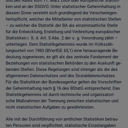
und des Rates vom 11. März 2009 über eu­ro­päi­sche Sta­tis­ti­
ken und an der DSGVO. Unter sta­tis­ti­scher Ge­heim­hal­tung in
die­sem Sinne ver­steht sich grund­le­gend die Ver­schwie­gen­
heits­pflicht, wel­cher die Mit­ar­bei­ter von sta­tis­ti­schen Stel­len
– zu wel­cher die Sta­tis­tik der BA als ein­zel­staat­li­che Stel­le
für die Ent­wick­lung, Er­stel­lung und Ver­brei­tung eu­ro­päi­scher
Sta­tis­ti­ken i. S. d. Art. 5 Abs. 2 der o. g. Ver­ord­nung zählt –
un­ter­lie­gen. Dem Sta­tis­tik­ge­heim­nis wurde im Volks­zäh­
lungs­ur­teil von 1983 (BVerf­GE 65,1) eine her­aus­ra­gen­de Be­
deu­tung zu­ge­wie­sen, es gilt als das zen­tra­le Fun­da­ment der
Be­zie­hun­gen von sta­tis­ti­schen Be­hör­den zu den Aus­kunft ge­
ben­den Stel­len. Diese Re­ge­lun­gen sind stren­ger als die des
all­ge­mei­nen Da­ten­schut­zes und des So­zi­al­da­ten­schut­zes.
Für die Sta­tis­ti­ken der Bun­des­agen­tur gel­ten die Vor­schrif­ten
der Ge­heim­hal­tung nach § 16 des BStatG ent­spre­chend. Das
Sta­tis­tik­ge­heim­nis ist durch tech­ni­sche und or­ga­ni­sa­to­ri­
sche Maß­nah­men der Tren­nung zwi­schen sta­tis­ti­schen und
nicht sta­tis­ti­schen Auf­ga­ben zu ge­währ­leis­ten.
Alle mit der Durch­füh­rung von amt­li­chen Sta­tis­ti­ken be­trau­
ten Per­so­nen sind ver­pflich­tet, sta­tis­ti­sche Ein­zel­an­ga­ben