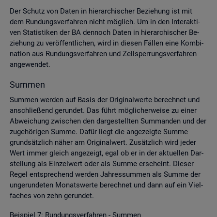
Der Schutz von Daten in hier­ar­chi­scher Be­zie­hung ist mit
dem Run­dungs­ver­fah­ren nicht mög­lich. Um in den In­ter­ak­ti­
ven Sta­tis­ti­ken der BA den­noch Daten in hier­ar­chi­scher Be­
zie­hung zu ver­öf­fent­li­chen, wird in die­sen Fäl­len eine Kom­bi­
na­ti­on aus Run­dungs­ver­fah­ren und Zell­sper­rungs­ver­fah­ren
an­ge­wen­det.
Sum­men
Sum­men wer­den auf Basis der Ori­gi­nal­wer­te be­rech­net und
an­schlie­ßend ge­run­det. Das führt mög­li­cher­wei­se zu einer
Ab­wei­chung zwi­schen den dar­ge­stell­ten Sum­man­den und der
zu­ge­hö­ri­gen Summe. Dafür liegt die an­ge­zeig­te Summe
grund­sätz­lich näher am Ori­gi­nal­wert. Zu­sätz­lich wird jeder
Wert immer gleich an­ge­zeigt, egal ob er in der ak­tu­el­len Dar­
stel­lung als Ein­zel­wert oder als Summe er­scheint. Die­ser
Regel ent­spre­chend wer­den Jah­res­sum­men als Summe der
un­ge­run­de­ten Mo­nats­wer­te be­rech­net und dann auf ein Viel­
fa­ches von zehn ge­run­det.
Bei­spiel 7: Run­dungs­ver­fah­ren - Sum­men