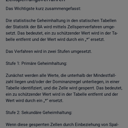
Das Wich­tigs­te kurz zu­sam­men­ge­fasst:
Die sta­tis­ti­sche Ge­heim­hal­tung in den sta­ti­schen Ta­bel­len
der Sta­tis­tik der BA wird mit­tels Zell­sperr­ver­fah­ren um­ge­
setzt. Das be­deu­tet, ein zu schüt­zen­der Wert wird in der Ta­
bel­le ent­fernt und der Wert wird durch ein „*“ er­setzt.
Das Ver­fah­ren wird in zwei Stu­fen um­ge­setzt.
Stufe 1: Pri­mä­re Ge­heim­hal­tung:
Zu­nächst wer­den alle Werte, die un­ter­halb der Min­dest­fall­
zahl lie­gen und/oder der Do­mi­nanz­re­gel un­ter­lie­gen, in einer
Ta­bel­le iden­ti­fi­ziert, und die Zelle wird ge­sperrt. Das be­deu­tet,
ein zu schüt­zen­der Wert wird in der Ta­bel­le ent­fernt und der
Wert wird durch ein „*“ er­setzt.
Stufe 2: Se­kun­dä­re Ge­heim­hal­tung:
Wenn diese ge­sperr­ten Zel­len durch Ein­be­zie­hung von Spal­