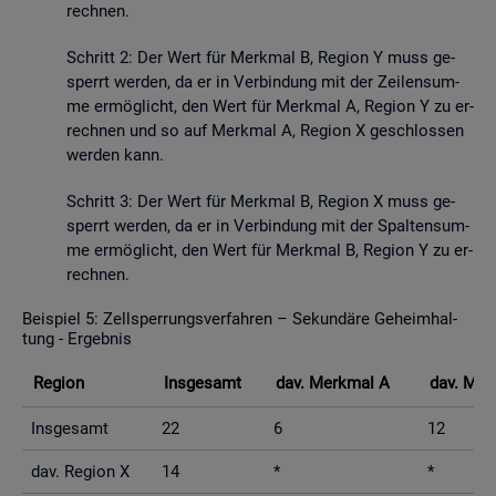
rech­nen.
Schritt 2: Der Wert für Merk­mal B, Re­gi­on Y muss ge­
sperrt wer­den, da er in Ver­bin­dung mit der Zei­len­sum­
me er­mög­licht, den Wert für Merk­mal A, Re­gi­on Y zu er­
rech­nen und so auf Merk­mal A, Re­gi­on X ge­schlos­sen
wer­den kann.
Schritt 3: Der Wert für Merk­mal B, Re­gi­on X muss ge­
sperrt wer­den, da er in Ver­bin­dung mit der Spal­ten­sum­
me er­mög­licht, den Wert für Merk­mal B, Re­gi­on Y zu er­
rech­nen.
Bei­spiel 5: Zell­sper­rungs­ver­fah­ren – Se­kun­dä­re Ge­heim­hal­
tung - Er­geb­nis
Re­gi­on
Ins­ge­samt
dav. Merk­mal A
dav. Mer
Ins­ge­samt
22
6
12
dav. Re­gi­on X
14
*
*