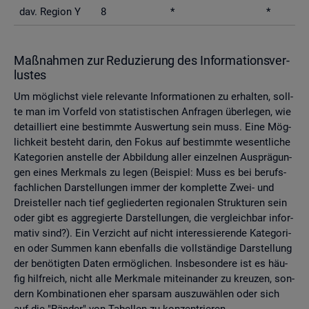
dav. Re­gi­on Y
8
*
*
Maß­nah­men zur Re­du­zie­rung des In­for­ma­ti­ons­ver­
lus­tes
Um mög­lichst viele re­le­van­te In­for­ma­tio­nen zu er­hal­ten, soll­
te man im Vor­feld von sta­tis­ti­schen An­fra­gen über­le­gen, wie
de­tail­liert eine be­stimm­te Aus­wer­tung sein muss. Eine Mög­
lich­keit be­steht darin, den Fokus auf be­stimm­te we­sent­li­che
Ka­te­go­ri­en an­stel­le der Ab­bil­dung aller ein­zel­nen Aus­prä­gun­
gen eines Merk­mals zu legen (Bei­spiel: Muss es bei be­rufs­
fach­li­chen Dar­stel­lun­gen immer der kom­plet­te Zwei- und
Drei­stel­ler nach tief ge­glie­der­ten re­gio­na­len Struk­tu­ren sein
oder gibt es agg­re­gier­te Dar­stel­lun­gen, die ver­gleich­bar in­for­
ma­tiv sind?). Ein Ver­zicht auf nicht in­ter­es­sie­ren­de Ka­te­go­ri­
en oder Sum­men kann eben­falls die voll­stän­di­ge Dar­stel­lung
der be­nö­tig­ten Daten er­mög­li­chen. Ins­be­son­de­re ist es häu­
fig hilf­reich, nicht alle Merk­ma­le mit­ein­an­der zu kreu­zen, son­
dern Kom­bi­na­tio­nen eher spar­sam aus­zu­wäh­len oder sich
auf die "Rän­der" von Ta­bel­len zu kon­zen­trie­ren.