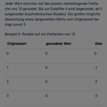
Jeder Wert wird also auf das je­weils nächst­lie­gen­de Viel­fa­
che von 10 ge­run­det. Bis zur End­zif­fer 4 wird ab­ge­run­det, ab 5
auf­ge­run­det (kauf­män­ni­sches Run­den). Die grö­ß­te mög­li­che
Ab­wei­chung eines dar­ge­stell­ten Werts vom Ori­gi­nal­wert be­
trägt somit 5.
Bei­spiel 6: Run­den auf ein Viel­fa­ches von 10
Ori­gi­nal­wert
ge­run­de­ter Wert
Ab­wei­c
0
0
0
1
0
-1
2
0
-2
3
0
-3