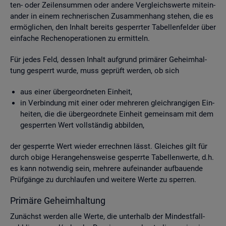
ten- oder Zei­len­sum­men oder an­de­re Ver­gleichs­wer­te mit­ein­
an­der in einem rech­ne­ri­schen Zu­sam­men­hang ste­hen, die es
er­mög­li­chen, den In­halt be­reits ge­sperr­ter Ta­bel­len­fel­der über
ein­fa­che Re­chen­ope­ra­tio­nen zu er­mit­teln.
Für jedes Feld, des­sen In­halt auf­grund pri­mä­rer Ge­heim­hal­
tung ge­sperrt wurde, muss ge­prüft wer­den, ob sich
aus einer über­ge­ord­ne­ten Ein­heit,
in Ver­bin­dung mit einer oder meh­re­ren gleich­ran­gi­gen Ein­
hei­ten, die die über­ge­ord­ne­te Ein­heit ge­mein­sam mit dem
ge­sperr­ten Wert voll­stän­dig ab­bil­den,
der ge­sperr­te Wert wie­der er­rech­nen lässt. Glei­ches gilt für
durch obige Her­an­ge­hens­wei­se ge­sperr­te Ta­bel­len­wer­te, d.h.
es kann not­wen­dig sein, meh­re­re auf­ein­an­der auf­bau­en­de
Prüf­gän­ge zu durch­lau­fen und wei­te­re Werte zu sper­ren.
Pri­mä­re Ge­heim­hal­tung
Zu­nächst wer­den alle Werte, die un­ter­halb der Min­dest­fall­