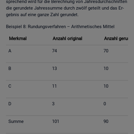
spre­chend wird für die Be­rech­nung von Jah­res­durch­schnit­ten
die ge­run­de­te Jah­res­sum­me durch zwölf ge­teilt und das Er­
geb­nis auf eine ganze Zahl ge­run­det.
Bei­spiel 8: Run­dungs­ver­fah­ren – Arith­me­ti­sches Mit­tel
Merk­mal
An­zahl ori­gi­nal
An­zahl ge­run­d
A
74
70
B
13
10
C
11
10
D
3
0
Summe
101
90