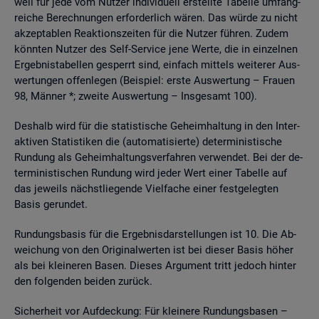
weil für jede vom Nut­zer in­di­vi­du­ell er­stell­te Ta­bel­le um­fang­
rei­che Be­rech­nun­gen er­for­der­lich wären. Das würde zu nicht
ak­zep­ta­blen Re­ak­ti­ons­zei­ten für die Nut­zer füh­ren. Zudem
könn­ten Nut­zer des Self-Ser­vice jene Werte, die in ein­zel­nen
Er­geb­nis­ta­bel­len ge­sperrt sind, ein­fach mit­tels wei­te­rer Aus­
wer­tun­gen of­fen­le­gen (Bei­spiel: erste Aus­wer­tung – Frau­en
98, Män­ner *; zwei­te Aus­wer­tung – Ins­ge­samt 100).
Des­halb wird für die sta­tis­ti­sche Ge­heim­hal­tung in den In­ter­
ak­ti­ven Sta­tis­ti­ken die (au­to­ma­ti­sier­te) de­ter­mi­nis­ti­sche
Run­dung als Ge­heim­hal­tungs­ver­fah­ren ver­wen­det. Bei der de­
ter­mi­nis­ti­schen Run­dung wird jeder Wert einer Ta­bel­le auf
das je­weils nächst­lie­gen­de Viel­fa­che einer fest­ge­leg­ten
Basis ge­run­det.
Run­dungs­ba­sis für die Er­geb­nis­dar­stel­lun­gen ist 10. Die Ab­
wei­chung von den Ori­gi­nal­wer­ten ist bei die­ser Basis höher
als bei klei­ne­ren Basen. Die­ses Ar­gu­ment tritt je­doch hin­ter
den fol­gen­den bei­den zu­rück.
Si­cher­heit vor Auf­de­ckung: Für klei­ne­re Run­dungs­ba­sen –