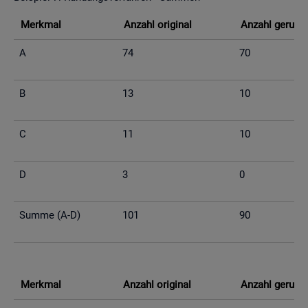
Merk­mal
An­zahl ori­gi­nal
An­zahl ge­run­d
A
74
70
B
13
10
C
11
10
D
3
0
Summe (A-D)
101
90
Merk­mal
An­zahl ori­gi­nal
An­zahl ge­run­d