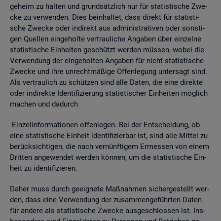
ge­heim zu hal­ten und grund­sätz­lich nur für sta­tis­ti­sche Zwe­
cke zu ver­wen­den. Dies be­inhal­tet, dass di­rekt für sta­tis­ti­
sche Zwe­cke oder in­di­rekt aus ad­mi­nis­tra­ti­ven oder sons­ti­
gen Quel­len ein­ge­hol­te ver­trau­li­che An­ga­ben über ein­zel­ne
sta­tis­ti­sche Ein­hei­ten ge­schützt wer­den müs­sen, wobei die
Ver­wen­dung der ein­ge­hol­ten An­ga­ben für nicht sta­tis­ti­sche
Zwe­cke und ihre un­recht­mä­ßi­ge Of­fen­le­gung un­ter­sagt sind.
Als ver­trau­lich zu schüt­zen sind alle Daten, die eine di­rek­te
oder in­di­rek­te Iden­ti­fi­zie­rung sta­tis­ti­scher Ein­hei­ten mög­lich
ma­chen und da­durch
Ein­zel­in­for­ma­tio­nen of­fen­le­gen. Bei der Ent­schei­dung, ob
eine sta­tis­ti­sche Ein­heit iden­ti­fi­zier­bar ist, sind alle Mit­tel zu
be­rück­sich­ti­gen, die nach ver­nünf­ti­gem Er­mes­sen von einem
Drit­ten an­ge­wen­det wer­den kön­nen, um die sta­tis­ti­sche Ein­
heit zu iden­ti­fi­zie­ren.
Daher muss durch ge­eig­ne­te Maß­nah­men si­cher­ge­stellt wer­
den, dass eine Ver­wen­dung der zu­sam­men­ge­führ­ten Daten
für an­de­re als sta­tis­ti­sche Zwe­cke aus­ge­schlos­sen ist. Ins­