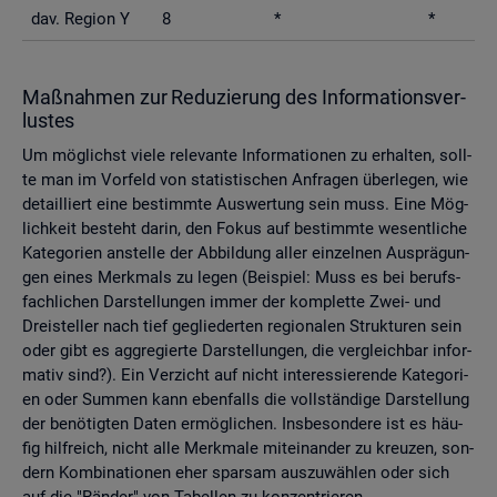
dav. Re­gi­on Y
8
*
*
Maß­nah­men zur Re­du­zie­rung des In­for­ma­ti­ons­ver­
lus­tes
Um mög­lichst viele re­le­van­te In­for­ma­tio­nen zu er­hal­ten, soll­
te man im Vor­feld von sta­tis­ti­schen An­fra­gen über­le­gen, wie
de­tail­liert eine be­stimm­te Aus­wer­tung sein muss. Eine Mög­
lich­keit be­steht darin, den Fokus auf be­stimm­te we­sent­li­che
Ka­te­go­ri­en an­stel­le der Ab­bil­dung aller ein­zel­nen Aus­prä­gun­
gen eines Merk­mals zu legen (Bei­spiel: Muss es bei be­rufs­
fach­li­chen Dar­stel­lun­gen immer der kom­plet­te Zwei- und
Drei­stel­ler nach tief ge­glie­der­ten re­gio­na­len Struk­tu­ren sein
oder gibt es agg­re­gier­te Dar­stel­lun­gen, die ver­gleich­bar in­for­
ma­tiv sind?). Ein Ver­zicht auf nicht in­ter­es­sie­ren­de Ka­te­go­ri­
en oder Sum­men kann eben­falls die voll­stän­di­ge Dar­stel­lung
der be­nö­tig­ten Daten er­mög­li­chen. Ins­be­son­de­re ist es häu­
fig hilf­reich, nicht alle Merk­ma­le mit­ein­an­der zu kreu­zen, son­
dern Kom­bi­na­tio­nen eher spar­sam aus­zu­wäh­len oder sich
auf die "Rän­der" von Ta­bel­len zu kon­zen­trie­ren.