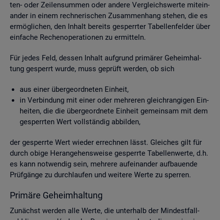
ten- oder Zei­len­sum­men oder an­de­re Ver­gleichs­wer­te mit­ein­
an­der in einem rech­ne­ri­schen Zu­sam­men­hang ste­hen, die es
er­mög­li­chen, den In­halt be­reits ge­sperr­ter Ta­bel­len­fel­der über
ein­fa­che Re­chen­ope­ra­tio­nen zu er­mit­teln.
Für jedes Feld, des­sen In­halt auf­grund pri­mä­rer Ge­heim­hal­
tung ge­sperrt wurde, muss ge­prüft wer­den, ob sich
aus einer über­ge­ord­ne­ten Ein­heit,
in Ver­bin­dung mit einer oder meh­re­ren gleich­ran­gi­gen Ein­
hei­ten, die die über­ge­ord­ne­te Ein­heit ge­mein­sam mit dem
ge­sperr­ten Wert voll­stän­dig ab­bil­den,
der ge­sperr­te Wert wie­der er­rech­nen lässt. Glei­ches gilt für
durch obige Her­an­ge­hens­wei­se ge­sperr­te Ta­bel­len­wer­te, d.h.
es kann not­wen­dig sein, meh­re­re auf­ein­an­der auf­bau­en­de
Prüf­gän­ge zu durch­lau­fen und wei­te­re Werte zu sper­ren.
Pri­mä­re Ge­heim­hal­tung
Zu­nächst wer­den alle Werte, die un­ter­halb der Min­dest­fall­