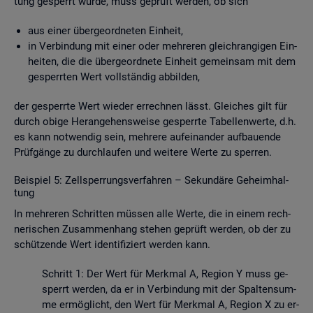
tung ge­sperrt wurde, muss ge­prüft wer­den, ob sich
aus einer über­ge­ord­ne­ten Ein­heit,
in Ver­bin­dung mit einer oder meh­re­ren gleich­ran­gi­gen Ein­
hei­ten, die die über­ge­ord­ne­te Ein­heit ge­mein­sam mit dem
ge­sperr­ten Wert voll­stän­dig ab­bil­den,
der ge­sperr­te Wert wie­der er­rech­nen lässt. Glei­ches gilt für
durch obige Her­an­ge­hens­wei­se ge­sperr­te Ta­bel­len­wer­te, d.h.
es kann not­wen­dig sein, meh­re­re auf­ein­an­der auf­bau­en­de
Prüf­gän­ge zu durch­lau­fen und wei­te­re Werte zu sper­ren.
Bei­spiel 5: Zell­sper­rungs­ver­fah­ren – Se­kun­dä­re Ge­heim­hal­
tung
In meh­re­ren Schrit­ten müs­sen alle Werte, die in einem rech­
ne­ri­schen Zu­sam­men­hang ste­hen ge­prüft wer­den, ob der zu
schüt­zen­de Wert iden­ti­fi­ziert wer­den kann.
Schritt 1: Der Wert für Merk­mal A, Re­gi­on Y muss ge­
sperrt wer­den, da er in Ver­bin­dung mit der Spal­ten­sum­
me er­mög­licht, den Wert für Merk­mal A, Re­gi­on X zu er­