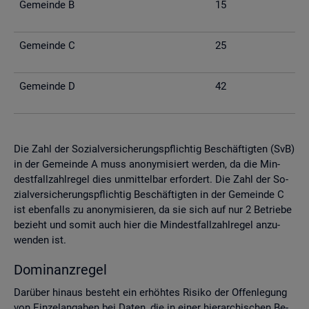
Ge­mein­de B
15
Ge­mein­de C
25
Ge­mein­de D
42
Die Zahl der So­zi­al­ver­si­che­rungs­pflich­tig Be­schäf­tig­ten (SvB)
in der Ge­mein­de A muss an­ony­mi­siert wer­den, da die Min­
dest­fall­zahl­re­gel dies un­mit­tel­bar er­for­dert. Die Zahl der So­
zi­al­ver­si­che­rungs­pflich­tig Be­schäf­tig­ten in der Ge­mein­de C
ist eben­falls zu an­ony­mi­sie­ren, da sie sich auf nur 2 Be­trie­be
be­zieht und somit auch hier die Min­dest­fall­zahl­re­gel an­zu­
wen­den ist.
Do­mi­nanz­re­gel
Dar­über hin­aus be­steht ein er­höh­tes Ri­si­ko der Of­fen­le­gung
von Ein­zel­an­ga­ben bei Daten, die in einer hier­ar­chi­schen Be­