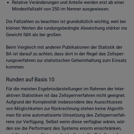
Re­la­ti­ve Ver­än­de­run­gen und An­tei­le wer­den erst ab einer
Min­dest­fall­zahl von 250 im Nen­ner aus­ge­wie­sen.
Die Fall­zah­len zu be­ach­ten ist grund­sätz­lich wich­tig, weil bei
klei­nen Wer­ten die run­dungs­be­ding­te Ab­wei­chung stär­ker ins
Ge­wicht fällt als bei gro­ßen.
Beim Ver­gleich mit an­de­ren Pu­bli­ka­tio­nen der Sta­tis­tik der
BA ist dar­auf zu ach­ten, dass dort in der Regel das Zell­sper­
rungs­ver­fah­ren zur sta­tis­ti­schen Ge­heim­hal­tung zum Ein­satz
kom­men.
Run­den auf Basis 10
Für die meis­ten Er­geb­nis­dar­stel­lun­gen im Rah­men der In­ter­
ak­ti­ven Sta­tis­ti­ken ist das Zell­sperr­ver­fah­ren nicht ge­eig­net.
Auf­grund der Kom­ple­xi­tät ins­be­son­de­re des Aus­schlus­ses
von Mög­lich­kei­ten zur Rück­rech­nung ste­hen keine Al­go­rith­
men für eine au­to­ma­ti­sier­te Um­set­zung des Zell­sperr­ver­fah­
rens zur Ver­fü­gung. Selbst wenn diese ver­füg­bar wären, wür­
den sie die Per­for­manz des Sys­tems enorm ein­schrän­ken,