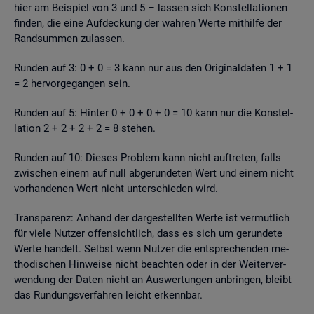
hier am Bei­spiel von 3 und 5 – las­sen sich Kon­stel­la­tio­nen
fin­den, die eine Auf­de­ckung der wah­ren Werte mit­hil­fe der
Rand­sum­men zu­las­sen.
Run­den auf 3: 0 + 0 = 3 kann nur aus den Ori­gi­nal­da­ten 1 + 1
= 2 her­vor­ge­gan­gen sein.
Run­den auf 5: Hin­ter 0 + 0 + 0 + 0 = 10 kann nur die Kon­stel­
la­ti­on 2 + 2 + 2 + 2 = 8 ste­hen.
Run­den auf 10: Die­ses Pro­blem kann nicht auf­tre­ten, falls
zwi­schen einem auf null ab­ge­run­de­ten Wert und einem nicht
vor­han­de­nen Wert nicht un­ter­schie­den wird.
Trans­pa­renz: An­hand der dar­ge­stell­ten Werte ist ver­mut­lich
für viele Nut­zer of­fen­sicht­lich, dass es sich um ge­run­de­te
Werte han­delt. Selbst wenn Nut­zer die ent­spre­chen­den me­
tho­di­schen Hin­wei­se nicht be­ach­ten oder in der Wei­ter­ver­
wen­dung der Daten nicht an Aus­wer­tun­gen an­brin­gen, bleibt
das Run­dungs­ver­fah­ren leicht er­kenn­bar.