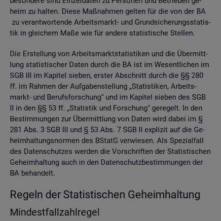
be­son­de­re sind Ein­zel­da­ten zu Per­so­nen und Be­trie­ben ge­
heim zu hal­ten. Diese Maß­nah­men gel­ten für die von der BA
zu ver­ant­wor­ten­de Ar­beits­markt- und Grund­si­che­rungs­sta­tis­
tik in glei­chem Maße wie für an­de­re sta­tis­ti­sche Stel­len.
Die Er­stel­lung von Ar­beits­markt­sta­tis­ti­ken und die Über­mitt­
lung sta­tis­ti­scher Daten durch die BA ist im We­sent­li­chen im
SGB III im Ka­pi­tel sie­ben, ers­ter Ab­schnitt durch die §§ 280
ff. im Rah­men der Auf­ga­ben­stel­lung „Sta­tis­ti­ken, Ar­beits­
markt- und Be­rufs­for­schung“ und im Ka­pi­tel sie­ben des SGB
II in den §§ 53 ff. „Sta­tis­tik und For­schung“ ge­re­gelt. In den
Be­stim­mun­gen zur Über­mitt­lung von Daten wird dabei im §
281 Abs. 3 SGB III und § 53 Abs. 7 SGB II ex­pli­zit auf die Ge­
heim­hal­tungs­nor­men des BStatG ver­wie­sen. Als Spe­zi­al­fall
des Da­ten­schut­zes wer­den die Vor­schrif­ten der Sta­tis­ti­schen
Ge­heim­hal­tung auch in den Da­ten­schutz­be­stim­mun­gen der
BA be­han­delt.
Re­geln der Sta­tis­ti­schen Ge­heim­hal­tung
Min­dest­fall­zahl­re­gel