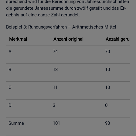
spre­chend wird für die Be­rech­nung von Jah­res­durch­schnit­ten
die ge­run­de­te Jah­res­sum­me durch zwölf ge­teilt und das Er­
geb­nis auf eine ganze Zahl ge­run­det.
Bei­spiel 8: Run­dungs­ver­fah­ren – Arith­me­ti­sches Mit­tel
Merk­mal
An­zahl ori­gi­nal
An­zahl ge­run­d
A
74
70
B
13
10
C
11
10
D
3
0
Summe
101
90