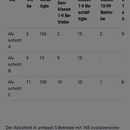
ßen­
be
tig­te
1-9 Be­
10-99
10-9
klas­se
schäf­
Be­trie­
schä
1-9 Be­
tig­te
be
te
trie­be
Ab­
5
165
2
15
2
50
schnitt
A
Ab­
9
15
9
15
-
-
schnitt
B
Ab­
11
100
10
10
1
88
schnitt
C
Der Ab­schnitt A um­fasst 5 Be­trie­be mit 165 so­zi­al­ver­si­che­