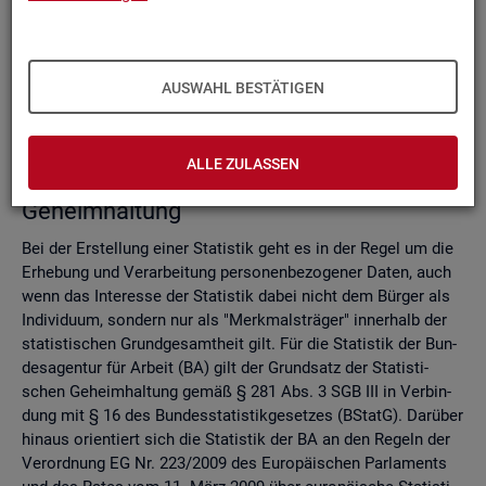
Do­mi­nanz­re­gel
Ver­fah­ren zur Si­cher­stel­lung der sta­tis­ti­schen Ge­heim­hal­
tung
Zell­sper­rungs­ver­fah­ren
AUSWAHL BESTÄTIGEN
Run­dungs­ver­fah­ren
Ver­gleich der Ver­fah­ren
ALLE ZULASSEN
Recht­li­che Grund­la­gen der sta­tis­ti­schen
Ge­heim­hal­tung
Bei der Er­stel­lung einer Sta­tis­tik geht es in der Regel um die
Er­he­bung und Ver­ar­bei­tung per­so­nen­be­zo­ge­ner Daten, auch
wenn das In­ter­es­se der Sta­tis­tik dabei nicht dem Bür­ger als
In­di­vi­du­um, son­dern nur als "Merk­mals­trä­ger" in­ner­halb der
sta­tis­ti­schen Grund­ge­samt­heit gilt. Für die Sta­tis­tik der Bun­
des­agen­tur für Ar­beit (BA) gilt der Grund­satz der Sta­tis­ti­
schen Ge­heim­hal­tung gemäß § 281 Abs. 3 SGB III in Ver­bin­
dung mit § 16 des Bun­des­sta­tis­tik­ge­set­zes (BStatG). Dar­über
hin­aus ori­en­tiert sich die Sta­tis­tik der BA an den Re­geln der
Ver­ord­nung EG Nr. 223/2009 des Eu­ro­päi­schen Par­la­ments