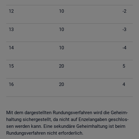
12
10
-2
13
10
-3
14
10
-4
15
20
5
16
20
4
Mit dem dar­ge­stell­ten Run­dungs­ver­fah­ren wird die Ge­heim­
hal­tung si­cher­ge­stellt, da nicht auf En­zel­an­ga­ben ge­schlos­
sen wer­den kann. Eine se­kun­dä­re Ge­heim­hal­tung ist beim
Run­dungs­ver­fah­ren nicht er­for­der­lich.