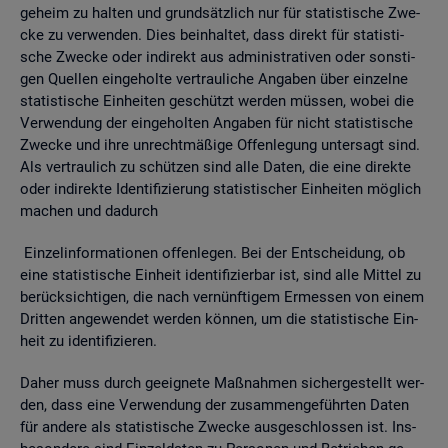
ge­heim zu hal­ten und grund­sätz­lich nur für sta­tis­ti­sche Zwe­
cke zu ver­wen­den. Dies be­inhal­tet, dass di­rekt für sta­tis­ti­
sche Zwe­cke oder in­di­rekt aus ad­mi­nis­tra­ti­ven oder sons­ti­
gen Quel­len ein­ge­hol­te ver­trau­li­che An­ga­ben über ein­zel­ne
sta­tis­ti­sche Ein­hei­ten ge­schützt wer­den müs­sen, wobei die
Ver­wen­dung der ein­ge­hol­ten An­ga­ben für nicht sta­tis­ti­sche
Zwe­cke und ihre un­recht­mä­ßi­ge Of­fen­le­gung un­ter­sagt sind.
Als ver­trau­lich zu schüt­zen sind alle Daten, die eine di­rek­te
oder in­di­rek­te Iden­ti­fi­zie­rung sta­tis­ti­scher Ein­hei­ten mög­lich
ma­chen und da­durch
Ein­zel­in­for­ma­tio­nen of­fen­le­gen. Bei der Ent­schei­dung, ob
eine sta­tis­ti­sche Ein­heit iden­ti­fi­zier­bar ist, sind alle Mit­tel zu
be­rück­sich­ti­gen, die nach ver­nünf­ti­gem Er­mes­sen von einem
Drit­ten an­ge­wen­det wer­den kön­nen, um die sta­tis­ti­sche Ein­
heit zu iden­ti­fi­zie­ren.
Daher muss durch ge­eig­ne­te Maß­nah­men si­cher­ge­stellt wer­
den, dass eine Ver­wen­dung der zu­sam­men­ge­führ­ten Daten
für an­de­re als sta­tis­ti­sche Zwe­cke aus­ge­schlos­sen ist. Ins­