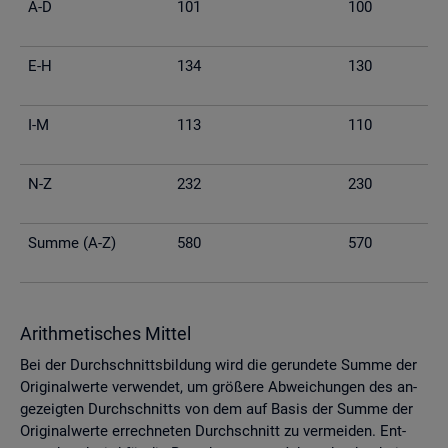
A-D
101
100
E-H
134
130
I-M
113
110
N-Z
232
230
Summe (A-Z)
580
570
Arith­me­ti­sches Mit­tel
Bei der Durch­schnitts­bil­dung wird die ge­run­de­te Summe der
Ori­gi­nal­wer­te ver­wen­det, um grö­ße­re Ab­wei­chun­gen des an­
ge­zeig­ten Durch­schnitts von dem auf Basis der Summe der
Ori­gi­nal­wer­te er­rech­ne­ten Durch­schnitt zu ver­mei­den. Ent­