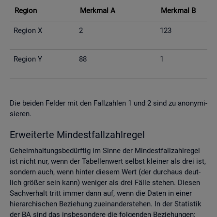
Re­gi­on
Merk­mal A
Merk­mal B
Re­gi­on X
2
123
Re­gi­on Y
88
1
Die bei­den Fel­der mit den Fall­zah­len 1 und 2 sind zu an­ony­mi­
sie­ren.
Er­wei­ter­te Min­dest­fall­zahl­re­gel
Ge­heim­hal­tungs­be­dürf­tig im Sinne der Min­dest­fall­zahl­re­gel
ist nicht nur, wenn der Ta­bel­len­wert selbst klei­ner als drei ist,
son­dern auch, wenn hin­ter die­sem Wert (der durch­aus deut­
lich grö­ßer sein kann) we­ni­ger als drei Fälle ste­hen. Die­sen
Sach­ver­halt tritt immer dann auf, wenn die Daten in einer
hier­ar­chi­schen Be­zie­hung zu­ein­an­der­ste­hen. In der Sta­tis­tik
der BA sind das ins­be­son­de­re die fol­gen­den Be­zie­hun­gen: