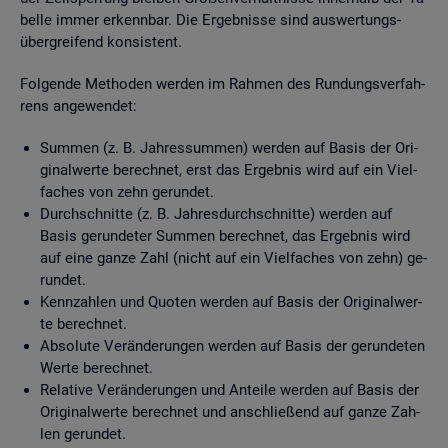
bel­le immer er­kenn­bar. Die Er­geb­nis­se sind aus­wer­tungs­
über­grei­fend kon­sis­tent.
Fol­gen­de Me­tho­den wer­den im Rah­men des Run­dungs­ver­fah­
rens an­ge­wen­det:
Sum­men (z. B. Jah­res­sum­men) wer­den auf Basis der Ori­
gi­nal­wer­te be­rech­net, erst das Er­geb­nis wird auf ein Viel­
fa­ches von zehn ge­run­det.
Durch­schnit­te (z. B. Jah­res­durch­schnit­te) wer­den auf
Basis ge­run­de­ter Sum­men be­rech­net, das Er­geb­nis wird
auf eine ganze Zahl (nicht auf ein Viel­fa­ches von zehn) ge­
run­det.
Kenn­zah­len und Quo­ten wer­den auf Basis der Ori­gi­nal­wer­
te be­rech­net.
Ab­so­lu­te Ver­än­de­run­gen wer­den auf Basis der ge­run­de­ten
Werte be­rech­net.
Re­la­ti­ve Ver­än­de­run­gen und An­tei­le wer­den auf Basis der
Ori­gi­nal­wer­te be­rech­net und an­schlie­ßend auf ganze Zah­
len ge­run­det.