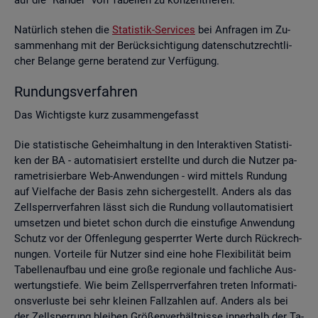
Na­tür­lich ste­hen die
Sta­tis­tik-Ser­vices
bei An­fra­gen im Zu­
sam­men­hang mit der Be­rück­sich­ti­gung da­ten­schutz­recht­li­
cher Be­lan­ge gerne be­ra­tend zur Ver­fü­gung.
Run­dungs­ver­fah­ren
Das Wich­tigs­te kurz zu­sam­men­ge­fasst
Die sta­tis­ti­sche Ge­heim­hal­tung in den In­ter­ak­ti­ven Sta­tis­ti­
ken der BA - au­to­ma­ti­siert er­stell­te und durch die Nut­zer pa­
ra­me­tri­sier­ba­re Web-An­wen­dun­gen - wird mit­tels Run­dung
auf Viel­fa­che der Basis zehn si­cher­ge­stellt. An­ders als das
Zell­sperr­ver­fah­ren lässt sich die Run­dung voll­au­to­ma­ti­siert
um­set­zen und bie­tet schon durch die ein­stu­fi­ge An­wen­dung
Schutz vor der Of­fen­le­gung ge­sperr­ter Werte durch Rück­rech­
nun­gen. Vor­tei­le für Nut­zer sind eine hohe Fle­xi­bi­li­tät beim
Ta­bel­len­auf­bau und eine große re­gio­na­le und fach­li­che Aus­
wer­tungs­tie­fe. Wie beim Zell­sperr­ver­fah­ren tre­ten In­for­ma­ti­
ons­ver­lus­te bei sehr klei­nen Fall­zah­len auf. An­ders als bei
der Zell­sper­rung blei­ben Grö­ßen­ver­hält­nis­se in­ner­halb der Ta­