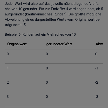
Jeder Wert wird also auf das je­weils nächst­lie­gen­de Viel­fa­
che von 10 ge­run­det. Bis zur End­zif­fer 4 wird ab­ge­run­det, ab 5
auf­ge­run­det (kauf­män­ni­sches Run­den). Die grö­ß­te mög­li­che
Ab­wei­chung eines dar­ge­stell­ten Werts vom Ori­gi­nal­wert be­
trägt somit 5.
Bei­spiel 6: Run­den auf ein Viel­fa­ches von 10
Ori­gi­nal­wert
ge­run­de­ter Wert
Ab­wei­c
0
0
0
1
0
-1
2
0
-2
3
0
-3