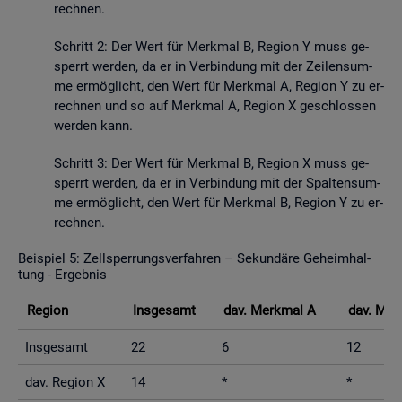
rech­nen.
Schritt 2: Der Wert für Merk­mal B, Re­gi­on Y muss ge­
sperrt wer­den, da er in Ver­bin­dung mit der Zei­len­sum­
me er­mög­licht, den Wert für Merk­mal A, Re­gi­on Y zu er­
rech­nen und so auf Merk­mal A, Re­gi­on X ge­schlos­sen
wer­den kann.
Schritt 3: Der Wert für Merk­mal B, Re­gi­on X muss ge­
sperrt wer­den, da er in Ver­bin­dung mit der Spal­ten­sum­
me er­mög­licht, den Wert für Merk­mal B, Re­gi­on Y zu er­
rech­nen.
Bei­spiel 5: Zell­sper­rungs­ver­fah­ren – Se­kun­dä­re Ge­heim­hal­
tung - Er­geb­nis
Re­gi­on
Ins­ge­samt
dav. Merk­mal A
dav. Mer
Ins­ge­samt
22
6
12
dav. Re­gi­on X
14
*
*