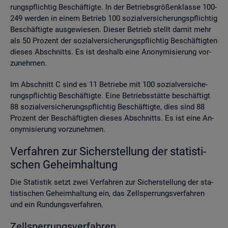
rungs­pflich­tig Be­schäf­tig­te. In der Be­triebs­grö­ßen­klas­se 100-
249 wer­den in einem Be­trieb 100 so­zi­al­ver­si­che­rungs­pflich­tig
Be­schäf­tig­te aus­ge­wie­sen. Die­ser Be­trieb stellt damit mehr
als 50 Pro­zent der so­zi­al­ver­si­che­rungs­pflich­tig Be­schäf­tig­ten
die­ses Ab­schnitts. Es ist des­halb eine An­ony­mi­sie­rung vor­
zu­neh­men.
Im Ab­schnitt C sind es 11 Be­trie­be mit 100 so­zi­al­ver­si­che­
rungs­pflich­tig Be­schäf­tig­te. Eine Be­triebs­stät­te be­schäf­tigt
88 so­zi­al­ver­si­che­rungs­pflich­tig Be­schäf­tig­te, dies sind 88
Pro­zent der Be­schäf­tig­ten die­ses Ab­schnitts. Es ist eine An­
ony­mi­sie­rung vor­zu­neh­men.
Ver­fah­ren zur Si­cher­stel­lung der sta­tis­ti­
schen Ge­heim­hal­tung
Die Sta­tis­tik setzt zwei Ver­fah­ren zur Si­cher­stel­lung der sta­
tis­ti­schen Ge­heim­hal­tung ein, das Zell­sper­rungs­ver­fah­ren
und ein Run­dungs­ver­fah­ren.
Zell­sper­rungs­ver­fah­ren