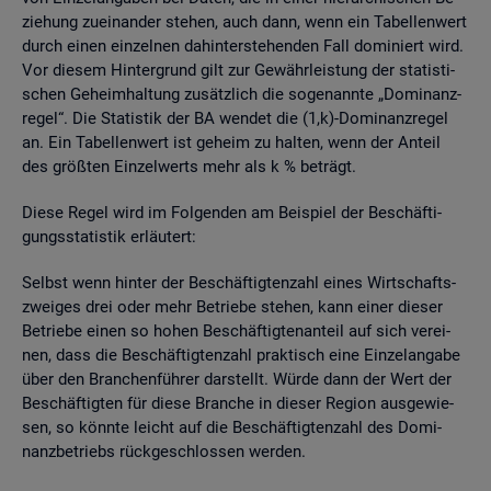
zie­hung zu­ein­an­der ste­hen, auch dann, wenn ein Ta­bel­len­wert
durch einen ein­zel­nen da­hin­ter­ste­hen­den Fall do­mi­niert wird.
Vor die­sem Hin­ter­grund gilt zur Ge­währ­leis­tung der sta­tis­ti­
schen Ge­heim­hal­tung zu­sätz­lich die so­ge­nann­te „Do­mi­nanz­
re­gel“. Die Sta­tis­tik der BA wen­det die (1,k)-Do­mi­nanz­re­gel
an. Ein Ta­bel­len­wert ist ge­heim zu hal­ten, wenn der An­teil
des grö­ß­ten Ein­zel­werts mehr als k % be­trägt.
Diese Regel wird im Fol­gen­den am Bei­spiel der Be­schäf­ti­
gungs­sta­tis­tik er­läu­tert:
Selbst wenn hin­ter der Be­schäf­tig­ten­zahl eines Wirt­schafts­
zwei­ges drei oder mehr Be­trie­be ste­hen, kann einer die­ser
Be­trie­be einen so hohen Be­schäf­tig­ten­an­teil auf sich ver­ei­
nen, dass die Be­schäf­tig­ten­zahl prak­tisch eine Ein­zel­an­ga­be
über den Bran­chen­füh­rer dar­stellt. Würde dann der Wert der
Be­schäf­tig­ten für diese Bran­che in die­ser Re­gi­on aus­ge­wie­
sen, so könn­te leicht auf die Be­schäf­tig­ten­zahl des Do­mi­
nanz­be­triebs rück­ge­schlos­sen wer­den.