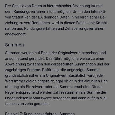
Der Schutz von Daten in hier­ar­chi­scher Be­zie­hung ist mit
dem Run­dungs­ver­fah­ren nicht mög­lich. Um in den In­ter­ak­ti­
ven Sta­tis­ti­ken der BA den­noch Daten in hier­ar­chi­scher Be­
zie­hung zu ver­öf­fent­li­chen, wird in die­sen Fäl­len eine Kom­bi­
na­ti­on aus Run­dungs­ver­fah­ren und Zell­sper­rungs­ver­fah­ren
an­ge­wen­det.
Sum­men
Sum­men wer­den auf Basis der Ori­gi­nal­wer­te be­rech­net und
an­schlie­ßend ge­run­det. Das führt mög­li­cher­wei­se zu einer
Ab­wei­chung zwi­schen den dar­ge­stell­ten Sum­man­den und der
zu­ge­hö­ri­gen Summe. Dafür liegt die an­ge­zeig­te Summe
grund­sätz­lich näher am Ori­gi­nal­wert. Zu­sätz­lich wird jeder
Wert immer gleich an­ge­zeigt, egal ob er in der ak­tu­el­len Dar­
stel­lung als Ein­zel­wert oder als Summe er­scheint. Die­ser
Regel ent­spre­chend wer­den Jah­res­sum­men als Summe der
un­ge­run­de­ten Mo­nats­wer­te be­rech­net und dann auf ein Viel­
fa­ches von zehn ge­run­det.
Bei­spiel 7: Run­dungs­ver­fah­ren - Sum­men