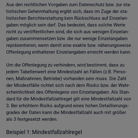
Aus den recht­li­chen Vor­ga­ben zum Da­ten­schutz bzw. zur sta­
tis­ti­schen Ge­heim­hal­tung er­gibt sich, dass im Zuge der sta­
tis­ti­schen Be­richt­erstat­tung kein Rück­schluss auf Ein­zel­an­
ga­ben mög­lich sein darf. Das be­deu­tet, dass sol­che Werte
nicht zu ver­öf­fent­li­chen sind, die sich aus we­ni­gen Ein­zel­an­
ga­ben zu­sam­men­set­zen bzw. die nur we­ni­ge Ein­zel­an­ga­ben
re­prä­sen­tie­ren, wenn damit eine ex­ak­te bzw. nä­he­rungs­wei­se
Of­fen­le­gung ent­hal­te­ner Ein­zel­an­ga­ben er­reicht wer­den kann.
Um die Of­fen­le­gung zu ver­hin­dern, wird be­stimmt, dass zu
jedem Ta­bel­len­wert eine Min­dest­zahl an Fäl­len (z.B. Per­so­
nen, Maß­nah­men, Be­trie­be) vor­han­den sein muss. Die Zahl
der Min­dest­fäl­le rich­tet sich nach dem Ri­si­ko bzw. der Wahr­
schein­lich­keit des Of­fen­le­gens von Ein­zel­an­ga­ben. Als Stan­
dard für die Min­dest­fall­zahl­re­gel gilt eine Min­dest­fall­zahl von
3. Bei er­höh­tem Ri­si­ko auf­grund eines hohen De­tail­lie­rungs­
gra­des der Daten kann die Min­dest­fall­zahl auch mit grö­ßer
als 3 fest­ge­setzt wer­den.
Bei­spiel 1: Min­dest­fall­zahl­re­gel