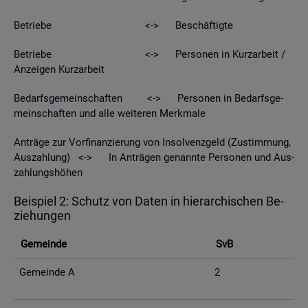
Be­trie­be <-> Be­schäf­tig­te
Be­trie­be <-> Per­so­nen in Kurz­ar­beit /
An­zei­gen Kurz­ar­beit
Be­darfs­ge­mein­schaf­ten <-> Per­so­nen in Be­darfs­ge­
mein­schaf­ten und alle wei­te­ren Merk­ma­le
An­trä­ge zur Vor­fi­nan­zie­rung von In­sol­venz­geld (Zu­stim­mung,
Aus­zah­lung) <-> In An­trä­gen ge­nann­te Per­so­nen und Aus­
zah­lungs­hö­hen
Bei­spiel 2: Schutz von Daten in hier­ar­chi­schen Be­
zie­hun­gen
Ge­mein­de
SvB
Ge­mein­de A
2