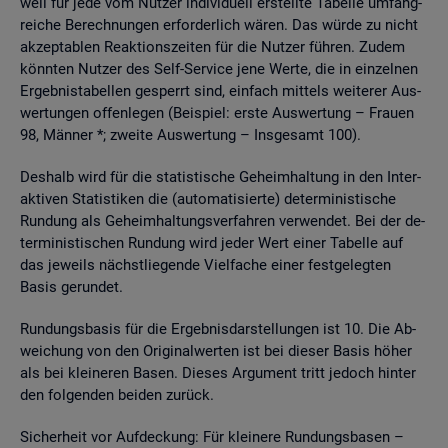
weil für jede vom Nut­zer in­di­vi­du­ell er­stell­te Ta­bel­le um­fang­
rei­che Be­rech­nun­gen er­for­der­lich wären. Das würde zu nicht
ak­zep­ta­blen Re­ak­ti­ons­zei­ten für die Nut­zer füh­ren. Zudem
könn­ten Nut­zer des Self-Ser­vice jene Werte, die in ein­zel­nen
Er­geb­nis­ta­bel­len ge­sperrt sind, ein­fach mit­tels wei­te­rer Aus­
wer­tun­gen of­fen­le­gen (Bei­spiel: erste Aus­wer­tung – Frau­en
98, Män­ner *; zwei­te Aus­wer­tung – Ins­ge­samt 100).
Des­halb wird für die sta­tis­ti­sche Ge­heim­hal­tung in den In­ter­
ak­ti­ven Sta­tis­ti­ken die (au­to­ma­ti­sier­te) de­ter­mi­nis­ti­sche
Run­dung als Ge­heim­hal­tungs­ver­fah­ren ver­wen­det. Bei der de­
ter­mi­nis­ti­schen Run­dung wird jeder Wert einer Ta­bel­le auf
das je­weils nächst­lie­gen­de Viel­fa­che einer fest­ge­leg­ten
Basis ge­run­det.
Run­dungs­ba­sis für die Er­geb­nis­dar­stel­lun­gen ist 10. Die Ab­
wei­chung von den Ori­gi­nal­wer­ten ist bei die­ser Basis höher
als bei klei­ne­ren Basen. Die­ses Ar­gu­ment tritt je­doch hin­ter
den fol­gen­den bei­den zu­rück.
Si­cher­heit vor Auf­de­ckung: Für klei­ne­re Run­dungs­ba­sen –