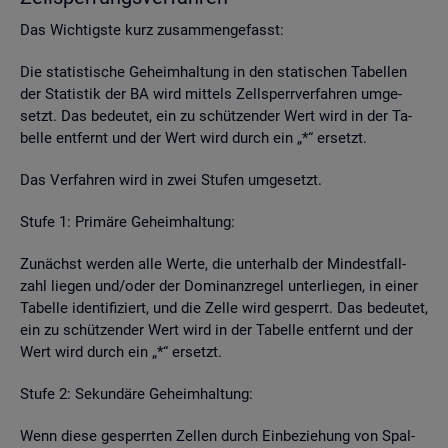
Das Wich­tigs­te kurz zu­sam­men­ge­fasst:
Die sta­tis­ti­sche Ge­heim­hal­tung in den sta­ti­schen Ta­bel­len
der Sta­tis­tik der BA wird mit­tels Zell­sperr­ver­fah­ren um­ge­
setzt. Das be­deu­tet, ein zu schüt­zen­der Wert wird in der Ta­
bel­le ent­fernt und der Wert wird durch ein „*“ er­setzt.
Das Ver­fah­ren wird in zwei Stu­fen um­ge­setzt.
Stufe 1: Pri­mä­re Ge­heim­hal­tung:
Zu­nächst wer­den alle Werte, die un­ter­halb der Min­dest­fall­
zahl lie­gen und/oder der Do­mi­nanz­re­gel un­ter­lie­gen, in einer
Ta­bel­le iden­ti­fi­ziert, und die Zelle wird ge­sperrt. Das be­deu­tet,
ein zu schüt­zen­der Wert wird in der Ta­bel­le ent­fernt und der
Wert wird durch ein „*“ er­setzt.
Stufe 2: Se­kun­dä­re Ge­heim­hal­tung:
Wenn diese ge­sperr­ten Zel­len durch Ein­be­zie­hung von Spal­