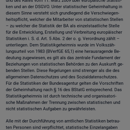
und des Rates vom 11. März 2009 über eu­ro­päi­sche Sta­tis­ti­
ken und an der DSGVO. Unter sta­tis­ti­scher Ge­heim­hal­tung in
die­sem Sinne ver­steht sich grund­le­gend die Ver­schwie­gen­
heits­pflicht, wel­cher die Mit­ar­bei­ter von sta­tis­ti­schen Stel­len
– zu wel­cher die Sta­tis­tik der BA als ein­zel­staat­li­che Stel­le
für die Ent­wick­lung, Er­stel­lung und Ver­brei­tung eu­ro­päi­scher
Sta­tis­ti­ken i. S. d. Art. 5 Abs. 2 der o. g. Ver­ord­nung zählt –
un­ter­lie­gen. Dem Sta­tis­tik­ge­heim­nis wurde im Volks­zäh­
lungs­ur­teil von 1983 (BVerf­GE 65,1) eine her­aus­ra­gen­de Be­
deu­tung zu­ge­wie­sen, es gilt als das zen­tra­le Fun­da­ment der
Be­zie­hun­gen von sta­tis­ti­schen Be­hör­den zu den Aus­kunft ge­
ben­den Stel­len. Diese Re­ge­lun­gen sind stren­ger als die des
all­ge­mei­nen Da­ten­schut­zes und des So­zi­al­da­ten­schut­zes.
Für die Sta­tis­ti­ken der Bun­des­agen­tur gel­ten die Vor­schrif­ten
der Ge­heim­hal­tung nach § 16 des BStatG ent­spre­chend. Das
Sta­tis­tik­ge­heim­nis ist durch tech­ni­sche und or­ga­ni­sa­to­ri­
sche Maß­nah­men der Tren­nung zwi­schen sta­tis­ti­schen und
nicht sta­tis­ti­schen Auf­ga­ben zu ge­währ­leis­ten.
Alle mit der Durch­füh­rung von amt­li­chen Sta­tis­ti­ken be­trau­
ten Per­so­nen sind ver­pflich­tet, sta­tis­ti­sche Ein­zel­an­ga­ben