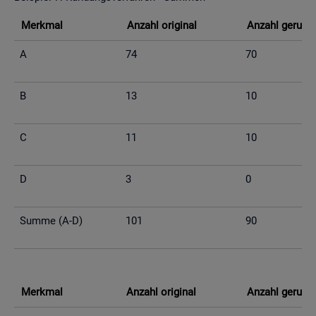
Merk­mal
An­zahl ori­gi­nal
An­zahl ge­run­d
A
74
70
B
13
10
C
11
10
D
3
0
Summe (A-D)
101
90
Merk­mal
An­zahl ori­gi­nal
An­zahl ge­run­d