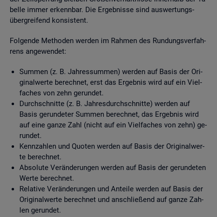
bel­le immer er­kenn­bar. Die Er­geb­nis­se sind aus­wer­tungs­
über­grei­fend kon­sis­tent.
Fol­gen­de Me­tho­den wer­den im Rah­men des Run­dungs­ver­fah­
rens an­ge­wen­det:
Sum­men (z. B. Jah­res­sum­men) wer­den auf Basis der Ori­
gi­nal­wer­te be­rech­net, erst das Er­geb­nis wird auf ein Viel­
fa­ches von zehn ge­run­det.
Durch­schnit­te (z. B. Jah­res­durch­schnit­te) wer­den auf
Basis ge­run­de­ter Sum­men be­rech­net, das Er­geb­nis wird
auf eine ganze Zahl (nicht auf ein Viel­fa­ches von zehn) ge­
run­det.
Kenn­zah­len und Quo­ten wer­den auf Basis der Ori­gi­nal­wer­
te be­rech­net.
Ab­so­lu­te Ver­än­de­run­gen wer­den auf Basis der ge­run­de­ten
Werte be­rech­net.
Re­la­ti­ve Ver­än­de­run­gen und An­tei­le wer­den auf Basis der
Ori­gi­nal­wer­te be­rech­net und an­schlie­ßend auf ganze Zah­
len ge­run­det.