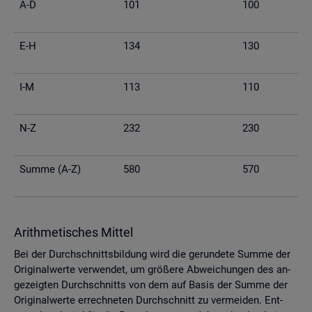
A-D
101
100
E-H
134
130
I-M
113
110
N-Z
232
230
Summe (A-Z)
580
570
Arith­me­ti­sches Mit­tel
Bei der Durch­schnitts­bil­dung wird die ge­run­de­te Summe der
Ori­gi­nal­wer­te ver­wen­det, um grö­ße­re Ab­wei­chun­gen des an­
ge­zeig­ten Durch­schnitts von dem auf Basis der Summe der
Ori­gi­nal­wer­te er­rech­ne­ten Durch­schnitt zu ver­mei­den. Ent­