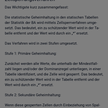
Das Wich­tigs­te kurz zu­sam­men­ge­fasst:
Die sta­tis­ti­sche Ge­heim­hal­tung in den sta­ti­schen Ta­bel­len
der Sta­tis­tik der BA wird mit­tels Zell­sperr­ver­fah­ren um­ge­
setzt. Das be­deu­tet, ein zu schüt­zen­der Wert wird in der Ta­
bel­le ent­fernt und der Wert wird durch ein „*“ er­setzt.
Das Ver­fah­ren wird in zwei Stu­fen um­ge­setzt.
Stufe 1: Pri­mä­re Ge­heim­hal­tung:
Zu­nächst wer­den alle Werte, die un­ter­halb der Min­dest­fall­
zahl lie­gen und/oder der Do­mi­nanz­re­gel un­ter­lie­gen, in einer
Ta­bel­le iden­ti­fi­ziert, und die Zelle wird ge­sperrt. Das be­deu­tet,
ein zu schüt­zen­der Wert wird in der Ta­bel­le ent­fernt und der
Wert wird durch ein „*“ er­setzt.
Stufe 2: Se­kun­dä­re Ge­heim­hal­tung:
Wenn diese ge­sperr­ten Zel­len durch Ein­be­zie­hung von Spal­