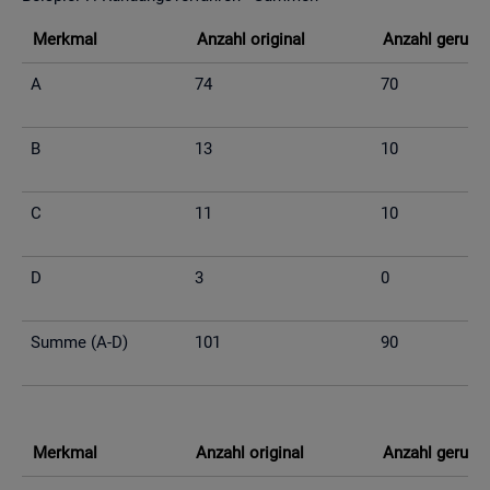
Merk­mal
An­zahl ori­gi­nal
An­zahl ge­run­d
A
74
70
B
13
10
C
11
10
D
3
0
Summe (A-D)
101
90
Merk­mal
An­zahl ori­gi­nal
An­zahl ge­run­d