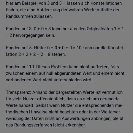
hier am Bei­spiel von 3 und 5 – las­sen sich Kon­stel­la­tio­nen
fin­den, die eine Auf­de­ckung der wah­ren Werte mit­hil­fe der
Rand­sum­men zu­las­sen.
Run­den auf 3: 0 + 0 = 3 kann nur aus den Ori­gi­nal­da­ten 1 + 1
= 2 her­vor­ge­gan­gen sein.
Run­den auf 5: Hin­ter 0 + 0 + 0 + 0 = 10 kann nur die Kon­stel­
la­ti­on 2 + 2 + 2 + 2 = 8 ste­hen.
Run­den auf 10: Die­ses Pro­blem kann nicht auf­tre­ten, falls
zwi­schen einem auf null ab­ge­run­de­ten Wert und einem nicht
vor­han­de­nen Wert nicht un­ter­schie­den wird.
Trans­pa­renz: An­hand der dar­ge­stell­ten Werte ist ver­mut­lich
für viele Nut­zer of­fen­sicht­lich, dass es sich um ge­run­de­te
Werte han­delt. Selbst wenn Nut­zer die ent­spre­chen­den me­
tho­di­schen Hin­wei­se nicht be­ach­ten oder in der Wei­ter­ver­
wen­dung der Daten nicht an Aus­wer­tun­gen an­brin­gen, bleibt
das Run­dungs­ver­fah­ren leicht er­kenn­bar.