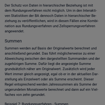
Der Schutz von Daten in hier­ar­chi­scher Be­zie­hung ist mit
dem Run­dungs­ver­fah­ren nicht mög­lich. Um in den In­ter­ak­ti­
ven Sta­tis­ti­ken der BA den­noch Daten in hier­ar­chi­scher Be­
zie­hung zu ver­öf­fent­li­chen, wird in die­sen Fäl­len eine Kom­bi­
na­ti­on aus Run­dungs­ver­fah­ren und Zell­sper­rungs­ver­fah­ren
an­ge­wen­det.
Sum­men
Sum­men wer­den auf Basis der Ori­gi­nal­wer­te be­rech­net und
an­schlie­ßend ge­run­det. Das führt mög­li­cher­wei­se zu einer
Ab­wei­chung zwi­schen den dar­ge­stell­ten Sum­man­den und der
zu­ge­hö­ri­gen Summe. Dafür liegt die an­ge­zeig­te Summe
grund­sätz­lich näher am Ori­gi­nal­wert. Zu­sätz­lich wird jeder
Wert immer gleich an­ge­zeigt, egal ob er in der ak­tu­el­len Dar­
stel­lung als Ein­zel­wert oder als Summe er­scheint. Die­ser
Regel ent­spre­chend wer­den Jah­res­sum­men als Summe der
un­ge­run­de­ten Mo­nats­wer­te be­rech­net und dann auf ein Viel­
fa­ches von zehn ge­run­det.
Bei­spiel 7: Run­dungs­ver­fah­ren - Sum­men