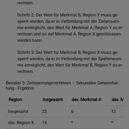
rech­nen.
Schritt 2: Der Wert für Merk­mal B, Re­gi­on Y muss ge­
sperrt wer­den, da er in Ver­bin­dung mit der Zei­len­sum­
me er­mög­licht, den Wert für Merk­mal A, Re­gi­on Y zu er­
rech­nen und so auf Merk­mal A, Re­gi­on X ge­schlos­sen
wer­den kann.
Schritt 3: Der Wert für Merk­mal B, Re­gi­on X muss ge­
sperrt wer­den, da er in Ver­bin­dung mit der Spal­ten­sum­
me er­mög­licht, den Wert für Merk­mal B, Re­gi­on Y zu er­
rech­nen.
Bei­spiel 5: Zell­sper­rungs­ver­fah­ren – Se­kun­dä­re Ge­heim­hal­
tung - Er­geb­nis
Re­gi­on
Ins­ge­samt
dav. Merk­mal A
dav. Mer
Ins­ge­samt
22
6
12
dav. Re­gi­on X
14
*
*