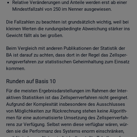
Re­la­ti­ve Ver­än­de­run­gen und An­tei­le wer­den erst ab einer
Min­dest­fall­zahl von 250 im Nen­ner aus­ge­wie­sen.
Die Fall­zah­len zu be­ach­ten ist grund­sätz­lich wich­tig, weil bei
klei­nen Wer­ten die run­dungs­be­ding­te Ab­wei­chung stär­ker ins
Ge­wicht fällt als bei gro­ßen.
Beim Ver­gleich mit an­de­ren Pu­bli­ka­tio­nen der Sta­tis­tik der
BA ist dar­auf zu ach­ten, dass dort in der Regel das Zell­sper­
rungs­ver­fah­ren zur sta­tis­ti­schen Ge­heim­hal­tung zum Ein­satz
kom­men.
Run­den auf Basis 10
Für die meis­ten Er­geb­nis­dar­stel­lun­gen im Rah­men der In­ter­
ak­ti­ven Sta­tis­ti­ken ist das Zell­sperr­ver­fah­ren nicht ge­eig­net.
Auf­grund der Kom­ple­xi­tät ins­be­son­de­re des Aus­schlus­ses
von Mög­lich­kei­ten zur Rück­rech­nung ste­hen keine Al­go­rith­
men für eine au­to­ma­ti­sier­te Um­set­zung des Zell­sperr­ver­fah­
rens zur Ver­fü­gung. Selbst wenn diese ver­füg­bar wären, wür­
den sie die Per­for­manz des Sys­tems enorm ein­schrän­ken,