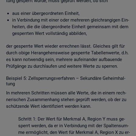
tung ge­sperrt wurde, muss ge­prüft wer­den, ob sich
aus einer über­ge­ord­ne­ten Ein­heit,
in Ver­bin­dung mit einer oder meh­re­ren gleich­ran­gi­gen Ein­
hei­ten, die die über­ge­ord­ne­te Ein­heit ge­mein­sam mit dem
ge­sperr­ten Wert voll­stän­dig ab­bil­den,
der ge­sperr­te Wert wie­der er­rech­nen lässt. Glei­ches gilt für
durch obige Her­an­ge­hens­wei­se ge­sperr­te Ta­bel­len­wer­te, d.h.
es kann not­wen­dig sein, meh­re­re auf­ein­an­der auf­bau­en­de
Prüf­gän­ge zu durch­lau­fen und wei­te­re Werte zu sper­ren.
Bei­spiel 5: Zell­sper­rungs­ver­fah­ren – Se­kun­dä­re Ge­heim­hal­
tung
In meh­re­ren Schrit­ten müs­sen alle Werte, die in einem rech­
ne­ri­schen Zu­sam­men­hang ste­hen ge­prüft wer­den, ob der zu
schüt­zen­de Wert iden­ti­fi­ziert wer­den kann.
Schritt 1: Der Wert für Merk­mal A, Re­gi­on Y muss ge­
sperrt wer­den, da er in Ver­bin­dung mit der Spal­ten­sum­
me er­mög­licht, den Wert für Merk­mal A, Re­gi­on X zu er­