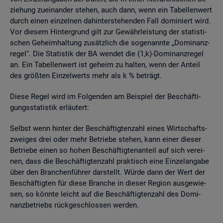
zie­hung zu­ein­an­der ste­hen, auch dann, wenn ein Ta­bel­len­wert
durch einen ein­zel­nen da­hin­ter­ste­hen­den Fall do­mi­niert wird.
Vor die­sem Hin­ter­grund gilt zur Ge­währ­leis­tung der sta­tis­ti­
schen Ge­heim­hal­tung zu­sätz­lich die so­ge­nann­te „Do­mi­nanz­
re­gel“. Die Sta­tis­tik der BA wen­det die (1,k)-Do­mi­nanz­re­gel
an. Ein Ta­bel­len­wert ist ge­heim zu hal­ten, wenn der An­teil
des grö­ß­ten Ein­zel­werts mehr als k % be­trägt.
Diese Regel wird im Fol­gen­den am Bei­spiel der Be­schäf­ti­
gungs­sta­tis­tik er­läu­tert:
Selbst wenn hin­ter der Be­schäf­tig­ten­zahl eines Wirt­schafts­
zwei­ges drei oder mehr Be­trie­be ste­hen, kann einer die­ser
Be­trie­be einen so hohen Be­schäf­tig­ten­an­teil auf sich ver­ei­
nen, dass die Be­schäf­tig­ten­zahl prak­tisch eine Ein­zel­an­ga­be
über den Bran­chen­füh­rer dar­stellt. Würde dann der Wert der
Be­schäf­tig­ten für diese Bran­che in die­ser Re­gi­on aus­ge­wie­
sen, so könn­te leicht auf die Be­schäf­tig­ten­zahl des Do­mi­
nanz­be­triebs rück­ge­schlos­sen wer­den.