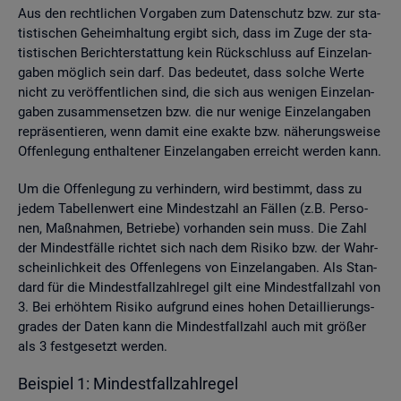
Aus den recht­li­chen Vor­ga­ben zum Da­ten­schutz bzw. zur sta­
tis­ti­schen Ge­heim­hal­tung er­gibt sich, dass im Zuge der sta­
tis­ti­schen Be­richt­erstat­tung kein Rück­schluss auf Ein­zel­an­
ga­ben mög­lich sein darf. Das be­deu­tet, dass sol­che Werte
nicht zu ver­öf­fent­li­chen sind, die sich aus we­ni­gen Ein­zel­an­
ga­ben zu­sam­men­set­zen bzw. die nur we­ni­ge Ein­zel­an­ga­ben
re­prä­sen­tie­ren, wenn damit eine ex­ak­te bzw. nä­he­rungs­wei­se
Of­fen­le­gung ent­hal­te­ner Ein­zel­an­ga­ben er­reicht wer­den kann.
Um die Of­fen­le­gung zu ver­hin­dern, wird be­stimmt, dass zu
jedem Ta­bel­len­wert eine Min­dest­zahl an Fäl­len (z.B. Per­so­
nen, Maß­nah­men, Be­trie­be) vor­han­den sein muss. Die Zahl
der Min­dest­fäl­le rich­tet sich nach dem Ri­si­ko bzw. der Wahr­
schein­lich­keit des Of­fen­le­gens von Ein­zel­an­ga­ben. Als Stan­
dard für die Min­dest­fall­zahl­re­gel gilt eine Min­dest­fall­zahl von
3. Bei er­höh­tem Ri­si­ko auf­grund eines hohen De­tail­lie­rungs­
gra­des der Daten kann die Min­dest­fall­zahl auch mit grö­ßer
als 3 fest­ge­setzt wer­den.
Bei­spiel 1: Min­dest­fall­zahl­re­gel