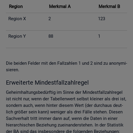
Re­gi­on
Merk­mal A
Merk­mal B
Re­gi­on X
2
123
Re­gi­on Y
88
1
Die bei­den Fel­der mit den Fall­zah­len 1 und 2 sind zu an­ony­mi­
sie­ren.
Er­wei­ter­te Min­dest­fall­zahl­re­gel
Ge­heim­hal­tungs­be­dürf­tig im Sinne der Min­dest­fall­zahl­re­gel
ist nicht nur, wenn der Ta­bel­len­wert selbst klei­ner als drei ist,
son­dern auch, wenn hin­ter die­sem Wert (der durch­aus deut­
lich grö­ßer sein kann) we­ni­ger als drei Fälle ste­hen. Die­sen
Sach­ver­halt tritt immer dann auf, wenn die Daten in einer
hier­ar­chi­schen Be­zie­hung zu­ein­an­der­ste­hen. In der Sta­tis­tik
der BA sind das ins­be­son­de­re die fol­gen­den Be­zie­hun­gen: