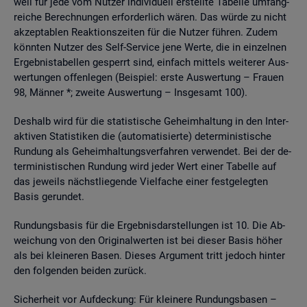
weil für jede vom Nut­zer in­di­vi­du­ell er­stell­te Ta­bel­le um­fang­
rei­che Be­rech­nun­gen er­for­der­lich wären. Das würde zu nicht
ak­zep­ta­blen Re­ak­ti­ons­zei­ten für die Nut­zer füh­ren. Zudem
könn­ten Nut­zer des Self-Ser­vice jene Werte, die in ein­zel­nen
Er­geb­nis­ta­bel­len ge­sperrt sind, ein­fach mit­tels wei­te­rer Aus­
wer­tun­gen of­fen­le­gen (Bei­spiel: erste Aus­wer­tung – Frau­en
98, Män­ner *; zwei­te Aus­wer­tung – Ins­ge­samt 100).
Des­halb wird für die sta­tis­ti­sche Ge­heim­hal­tung in den In­ter­
ak­ti­ven Sta­tis­ti­ken die (au­to­ma­ti­sier­te) de­ter­mi­nis­ti­sche
Run­dung als Ge­heim­hal­tungs­ver­fah­ren ver­wen­det. Bei der de­
ter­mi­nis­ti­schen Run­dung wird jeder Wert einer Ta­bel­le auf
das je­weils nächst­lie­gen­de Viel­fa­che einer fest­ge­leg­ten
Basis ge­run­det.
Run­dungs­ba­sis für die Er­geb­nis­dar­stel­lun­gen ist 10. Die Ab­
wei­chung von den Ori­gi­nal­wer­ten ist bei die­ser Basis höher
als bei klei­ne­ren Basen. Die­ses Ar­gu­ment tritt je­doch hin­ter
den fol­gen­den bei­den zu­rück.
Si­cher­heit vor Auf­de­ckung: Für klei­ne­re Run­dungs­ba­sen –