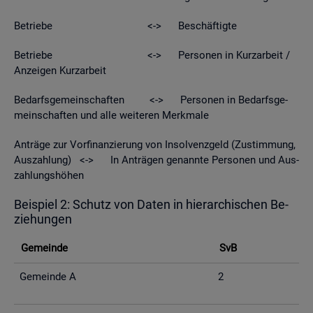
Be­trie­be <-> Be­schäf­tig­te
Be­trie­be <-> Per­so­nen in Kurz­ar­beit /
An­zei­gen Kurz­ar­beit
Be­darfs­ge­mein­schaf­ten <-> Per­so­nen in Be­darfs­ge­
mein­schaf­ten und alle wei­te­ren Merk­ma­le
An­trä­ge zur Vor­fi­nan­zie­rung von In­sol­venz­geld (Zu­stim­mung,
Aus­zah­lung) <-> In An­trä­gen ge­nann­te Per­so­nen und Aus­
zah­lungs­hö­hen
Bei­spiel 2: Schutz von Daten in hier­ar­chi­schen Be­
zie­hun­gen
Ge­mein­de
SvB
Ge­mein­de A
2