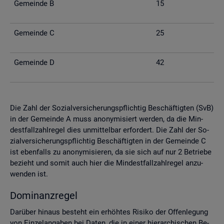
Ge­mein­de B
15
Ge­mein­de C
25
Ge­mein­de D
42
Die Zahl der So­zi­al­ver­si­che­rungs­pflich­tig Be­schäf­tig­ten (SvB)
in der Ge­mein­de A muss an­ony­mi­siert wer­den, da die Min­
dest­fall­zahl­re­gel dies un­mit­tel­bar er­for­dert. Die Zahl der So­
zi­al­ver­si­che­rungs­pflich­tig Be­schäf­tig­ten in der Ge­mein­de C
ist eben­falls zu an­ony­mi­sie­ren, da sie sich auf nur 2 Be­trie­be
be­zieht und somit auch hier die Min­dest­fall­zahl­re­gel an­zu­
wen­den ist.
Do­mi­nanz­re­gel
Dar­über hin­aus be­steht ein er­höh­tes Ri­si­ko der Of­fen­le­gung
von Ein­zel­an­ga­ben bei Daten, die in einer hier­ar­chi­schen Be­