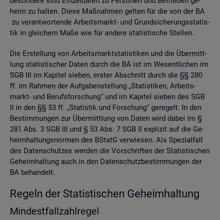
be­son­de­re sind Ein­zel­da­ten zu Per­so­nen und Be­trie­ben ge­
heim zu hal­ten. Diese Maß­nah­men gel­ten für die von der BA
zu ver­ant­wor­ten­de Ar­beits­markt- und Grund­si­che­rungs­sta­tis­
tik in glei­chem Maße wie für an­de­re sta­tis­ti­sche Stel­len.
Die Er­stel­lung von Ar­beits­markt­sta­tis­ti­ken und die Über­mitt­
lung sta­tis­ti­scher Daten durch die BA ist im We­sent­li­chen im
SGB III im Ka­pi­tel sie­ben, ers­ter Ab­schnitt durch die §§ 280
ff. im Rah­men der Auf­ga­ben­stel­lung „Sta­tis­ti­ken, Ar­beits­
markt- und Be­rufs­for­schung“ und im Ka­pi­tel sie­ben des SGB
II in den §§ 53 ff. „Sta­tis­tik und For­schung“ ge­re­gelt. In den
Be­stim­mun­gen zur Über­mitt­lung von Daten wird dabei im §
281 Abs. 3 SGB III und § 53 Abs. 7 SGB II ex­pli­zit auf die Ge­
heim­hal­tungs­nor­men des BStatG ver­wie­sen. Als Spe­zi­al­fall
des Da­ten­schut­zes wer­den die Vor­schrif­ten der Sta­tis­ti­schen
Ge­heim­hal­tung auch in den Da­ten­schutz­be­stim­mun­gen der
BA be­han­delt.
Re­geln der Sta­tis­ti­schen Ge­heim­hal­tung
Min­dest­fall­zahl­re­gel