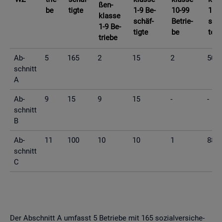
ßen­
be
tig­te
1-9 Be­
10-99
10-9
klas­se
schäf­
Be­trie­
schä
1-9 Be­
tig­te
be
te
trie­be
Ab­
5
165
2
15
2
50
schnitt
A
Ab­
9
15
9
15
-
-
schnitt
B
Ab­
11
100
10
10
1
88
schnitt
C
Der Ab­schnitt A um­fasst 5 Be­trie­be mit 165 so­zi­al­ver­si­che­