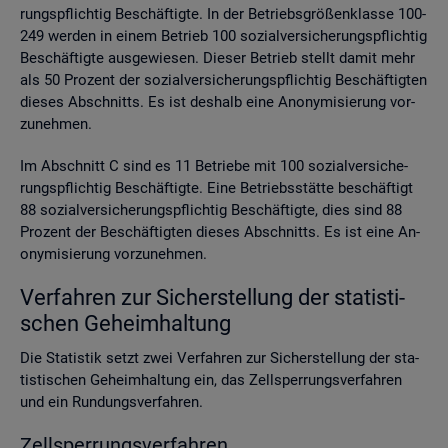
rungs­pflich­tig Be­schäf­tig­te. In der Be­triebs­grö­ßen­klas­se 100-
249 wer­den in einem Be­trieb 100 so­zi­al­ver­si­che­rungs­pflich­tig
Be­schäf­tig­te aus­ge­wie­sen. Die­ser Be­trieb stellt damit mehr
als 50 Pro­zent der so­zi­al­ver­si­che­rungs­pflich­tig Be­schäf­tig­ten
die­ses Ab­schnitts. Es ist des­halb eine An­ony­mi­sie­rung vor­
zu­neh­men.
Im Ab­schnitt C sind es 11 Be­trie­be mit 100 so­zi­al­ver­si­che­
rungs­pflich­tig Be­schäf­tig­te. Eine Be­triebs­stät­te be­schäf­tigt
88 so­zi­al­ver­si­che­rungs­pflich­tig Be­schäf­tig­te, dies sind 88
Pro­zent der Be­schäf­tig­ten die­ses Ab­schnitts. Es ist eine An­
ony­mi­sie­rung vor­zu­neh­men.
Ver­fah­ren zur Si­cher­stel­lung der sta­tis­ti­
schen Ge­heim­hal­tung
Die Sta­tis­tik setzt zwei Ver­fah­ren zur Si­cher­stel­lung der sta­
tis­ti­schen Ge­heim­hal­tung ein, das Zell­sper­rungs­ver­fah­ren
und ein Run­dungs­ver­fah­ren.
Zell­sper­rungs­ver­fah­ren