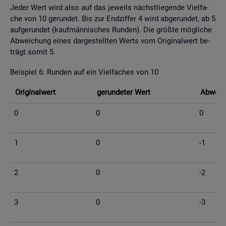
Jeder Wert wird also auf das je­weils nächst­lie­gen­de Viel­fa­
che von 10 ge­run­det. Bis zur End­zif­fer 4 wird ab­ge­run­det, ab 5
auf­ge­run­det (kauf­män­ni­sches Run­den). Die grö­ß­te mög­li­che
Ab­wei­chung eines dar­ge­stell­ten Werts vom Ori­gi­nal­wert be­
trägt somit 5.
Bei­spiel 6: Run­den auf ein Viel­fa­ches von 10
Ori­gi­nal­wert
ge­run­de­ter Wert
Ab­wei­c
0
0
0
1
0
-1
2
0
-2
3
0
-3