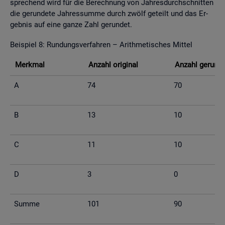
spre­chend wird für die Be­rech­nung von Jah­res­durch­schnit­ten
die ge­run­de­te Jah­res­sum­me durch zwölf ge­teilt und das Er­
geb­nis auf eine ganze Zahl ge­run­det.
Bei­spiel 8: Run­dungs­ver­fah­ren – Arith­me­ti­sches Mit­tel
Merk­mal
An­zahl ori­gi­nal
An­zahl ge­run­d
A
74
70
B
13
10
C
11
10
D
3
0
Summe
101
90