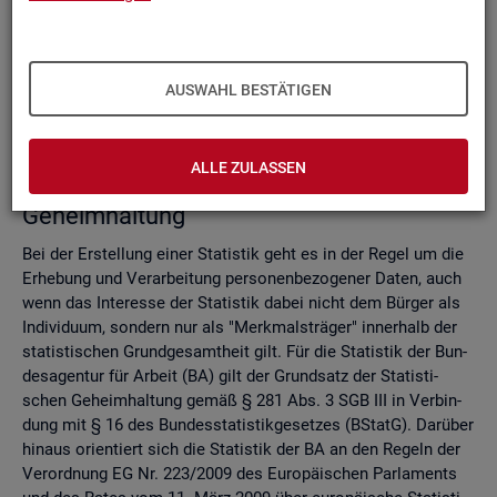
Do­mi­nanz­re­gel
Ver­fah­ren zur Si­cher­stel­lung der sta­tis­ti­schen Ge­heim­hal­
tung
Zell­sper­rungs­ver­fah­ren
AUSWAHL BESTÄTIGEN
Run­dungs­ver­fah­ren
Ver­gleich der Ver­fah­ren
ALLE ZULASSEN
Recht­li­che Grund­la­gen der sta­tis­ti­schen
Ge­heim­hal­tung
Bei der Er­stel­lung einer Sta­tis­tik geht es in der Regel um die
Er­he­bung und Ver­ar­bei­tung per­so­nen­be­zo­ge­ner Daten, auch
wenn das In­ter­es­se der Sta­tis­tik dabei nicht dem Bür­ger als
In­di­vi­du­um, son­dern nur als "Merk­mals­trä­ger" in­ner­halb der
sta­tis­ti­schen Grund­ge­samt­heit gilt. Für die Sta­tis­tik der Bun­
des­agen­tur für Ar­beit (BA) gilt der Grund­satz der Sta­tis­ti­
schen Ge­heim­hal­tung gemäß § 281 Abs. 3 SGB III in Ver­bin­
dung mit § 16 des Bun­des­sta­tis­tik­ge­set­zes (BStatG). Dar­über
hin­aus ori­en­tiert sich die Sta­tis­tik der BA an den Re­geln der
Ver­ord­nung EG Nr. 223/2009 des Eu­ro­päi­schen Par­la­ments