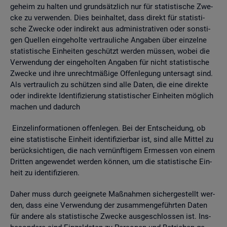
ge­heim zu hal­ten und grund­sätz­lich nur für sta­tis­ti­sche Zwe­
cke zu ver­wen­den. Dies be­inhal­tet, dass di­rekt für sta­tis­ti­
sche Zwe­cke oder in­di­rekt aus ad­mi­nis­tra­ti­ven oder sons­ti­
gen Quel­len ein­ge­hol­te ver­trau­li­che An­ga­ben über ein­zel­ne
sta­tis­ti­sche Ein­hei­ten ge­schützt wer­den müs­sen, wobei die
Ver­wen­dung der ein­ge­hol­ten An­ga­ben für nicht sta­tis­ti­sche
Zwe­cke und ihre un­recht­mä­ßi­ge Of­fen­le­gung un­ter­sagt sind.
Als ver­trau­lich zu schüt­zen sind alle Daten, die eine di­rek­te
oder in­di­rek­te Iden­ti­fi­zie­rung sta­tis­ti­scher Ein­hei­ten mög­lich
ma­chen und da­durch
Ein­zel­in­for­ma­tio­nen of­fen­le­gen. Bei der Ent­schei­dung, ob
eine sta­tis­ti­sche Ein­heit iden­ti­fi­zier­bar ist, sind alle Mit­tel zu
be­rück­sich­ti­gen, die nach ver­nünf­ti­gem Er­mes­sen von einem
Drit­ten an­ge­wen­det wer­den kön­nen, um die sta­tis­ti­sche Ein­
heit zu iden­ti­fi­zie­ren.
Daher muss durch ge­eig­ne­te Maß­nah­men si­cher­ge­stellt wer­
den, dass eine Ver­wen­dung der zu­sam­men­ge­führ­ten Daten
für an­de­re als sta­tis­ti­sche Zwe­cke aus­ge­schlos­sen ist. Ins­