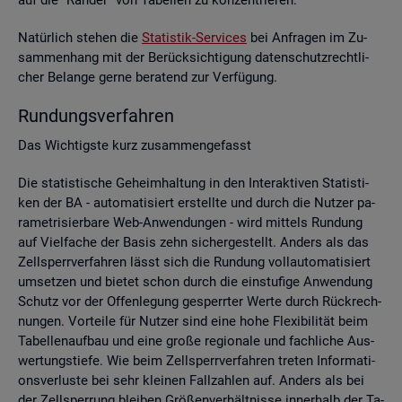
Na­tür­lich ste­hen die
Sta­tis­tik-Ser­vices
bei An­fra­gen im Zu­
sam­men­hang mit der Be­rück­sich­ti­gung da­ten­schutz­recht­li­
cher Be­lan­ge gerne be­ra­tend zur Ver­fü­gung.
Run­dungs­ver­fah­ren
Das Wich­tigs­te kurz zu­sam­men­ge­fasst
Die sta­tis­ti­sche Ge­heim­hal­tung in den In­ter­ak­ti­ven Sta­tis­ti­
ken der BA - au­to­ma­ti­siert er­stell­te und durch die Nut­zer pa­
ra­me­tri­sier­ba­re Web-An­wen­dun­gen - wird mit­tels Run­dung
auf Viel­fa­che der Basis zehn si­cher­ge­stellt. An­ders als das
Zell­sperr­ver­fah­ren lässt sich die Run­dung voll­au­to­ma­ti­siert
um­set­zen und bie­tet schon durch die ein­stu­fi­ge An­wen­dung
Schutz vor der Of­fen­le­gung ge­sperr­ter Werte durch Rück­rech­
nun­gen. Vor­tei­le für Nut­zer sind eine hohe Fle­xi­bi­li­tät beim
Ta­bel­len­auf­bau und eine große re­gio­na­le und fach­li­che Aus­
wer­tungs­tie­fe. Wie beim Zell­sperr­ver­fah­ren tre­ten In­for­ma­ti­
ons­ver­lus­te bei sehr klei­nen Fall­zah­len auf. An­ders als bei
der Zell­sper­rung blei­ben Grö­ßen­ver­hält­nis­se in­ner­halb der Ta­