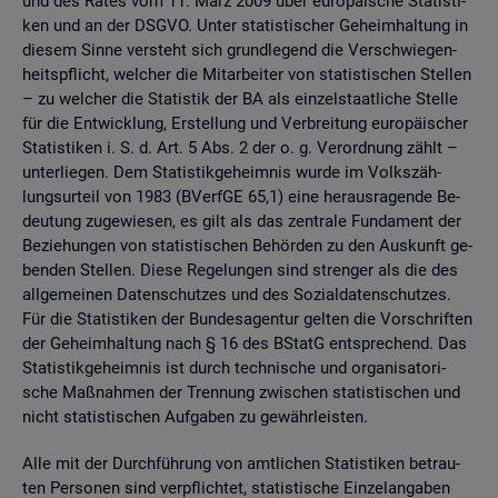
und des Rates vom 11. März 2009 über eu­ro­päi­sche Sta­tis­ti­
ken und an der DSGVO. Unter sta­tis­ti­scher Ge­heim­hal­tung in
die­sem Sinne ver­steht sich grund­le­gend die Ver­schwie­gen­
heits­pflicht, wel­cher die Mit­ar­bei­ter von sta­tis­ti­schen Stel­len
– zu wel­cher die Sta­tis­tik der BA als ein­zel­staat­li­che Stel­le
für die Ent­wick­lung, Er­stel­lung und Ver­brei­tung eu­ro­päi­scher
Sta­tis­ti­ken i. S. d. Art. 5 Abs. 2 der o. g. Ver­ord­nung zählt –
un­ter­lie­gen. Dem Sta­tis­tik­ge­heim­nis wurde im Volks­zäh­
lungs­ur­teil von 1983 (BVerf­GE 65,1) eine her­aus­ra­gen­de Be­
deu­tung zu­ge­wie­sen, es gilt als das zen­tra­le Fun­da­ment der
Be­zie­hun­gen von sta­tis­ti­schen Be­hör­den zu den Aus­kunft ge­
ben­den Stel­len. Diese Re­ge­lun­gen sind stren­ger als die des
all­ge­mei­nen Da­ten­schut­zes und des So­zi­al­da­ten­schut­zes.
Für die Sta­tis­ti­ken der Bun­des­agen­tur gel­ten die Vor­schrif­ten
der Ge­heim­hal­tung nach § 16 des BStatG ent­spre­chend. Das
Sta­tis­tik­ge­heim­nis ist durch tech­ni­sche und or­ga­ni­sa­to­ri­
sche Maß­nah­men der Tren­nung zwi­schen sta­tis­ti­schen und
nicht sta­tis­ti­schen Auf­ga­ben zu ge­währ­leis­ten.
Alle mit der Durch­füh­rung von amt­li­chen Sta­tis­ti­ken be­trau­
ten Per­so­nen sind ver­pflich­tet, sta­tis­ti­sche Ein­zel­an­ga­ben