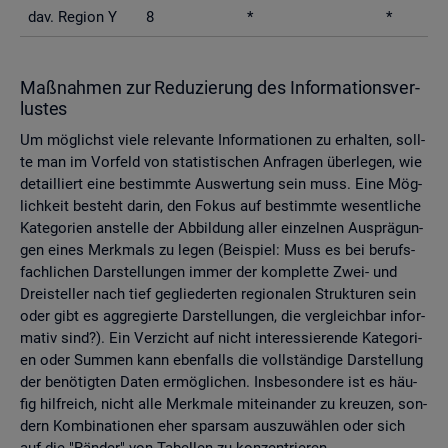
dav. Re­gi­on Y
8
*
*
Maß­nah­men zur Re­du­zie­rung des In­for­ma­ti­ons­ver­
lus­tes
Um mög­lichst viele re­le­van­te In­for­ma­tio­nen zu er­hal­ten, soll­
te man im Vor­feld von sta­tis­ti­schen An­fra­gen über­le­gen, wie
de­tail­liert eine be­stimm­te Aus­wer­tung sein muss. Eine Mög­
lich­keit be­steht darin, den Fokus auf be­stimm­te we­sent­li­che
Ka­te­go­ri­en an­stel­le der Ab­bil­dung aller ein­zel­nen Aus­prä­gun­
gen eines Merk­mals zu legen (Bei­spiel: Muss es bei be­rufs­
fach­li­chen Dar­stel­lun­gen immer der kom­plet­te Zwei- und
Drei­stel­ler nach tief ge­glie­der­ten re­gio­na­len Struk­tu­ren sein
oder gibt es agg­re­gier­te Dar­stel­lun­gen, die ver­gleich­bar in­for­
ma­tiv sind?). Ein Ver­zicht auf nicht in­ter­es­sie­ren­de Ka­te­go­ri­
en oder Sum­men kann eben­falls die voll­stän­di­ge Dar­stel­lung
der be­nö­tig­ten Daten er­mög­li­chen. Ins­be­son­de­re ist es häu­
fig hilf­reich, nicht alle Merk­ma­le mit­ein­an­der zu kreu­zen, son­
dern Kom­bi­na­tio­nen eher spar­sam aus­zu­wäh­len oder sich
auf die "Rän­der" von Ta­bel­len zu kon­zen­trie­ren.