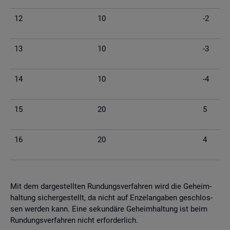
12
10
-2
13
10
-3
14
10
-4
15
20
5
16
20
4
Mit dem dar­ge­stell­ten Run­dungs­ver­fah­ren wird die Ge­heim­
hal­tung si­cher­ge­stellt, da nicht auf En­zel­an­ga­ben ge­schlos­
sen wer­den kann. Eine se­kun­dä­re Ge­heim­hal­tung ist beim
Run­dungs­ver­fah­ren nicht er­for­der­lich.