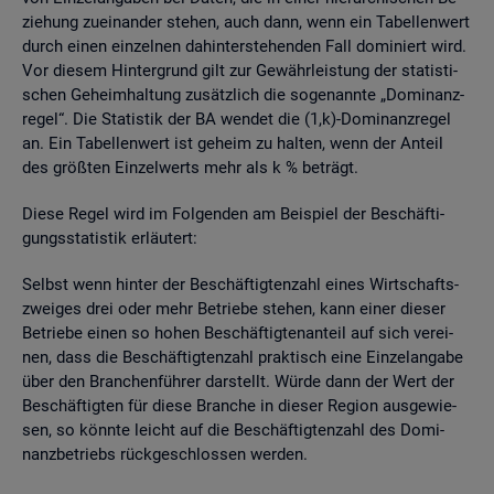
zie­hung zu­ein­an­der ste­hen, auch dann, wenn ein Ta­bel­len­wert
durch einen ein­zel­nen da­hin­ter­ste­hen­den Fall do­mi­niert wird.
Vor die­sem Hin­ter­grund gilt zur Ge­währ­leis­tung der sta­tis­ti­
schen Ge­heim­hal­tung zu­sätz­lich die so­ge­nann­te „Do­mi­nanz­
re­gel“. Die Sta­tis­tik der BA wen­det die (1,k)-Do­mi­nanz­re­gel
an. Ein Ta­bel­len­wert ist ge­heim zu hal­ten, wenn der An­teil
des grö­ß­ten Ein­zel­werts mehr als k % be­trägt.
Diese Regel wird im Fol­gen­den am Bei­spiel der Be­schäf­ti­
gungs­sta­tis­tik er­läu­tert:
Selbst wenn hin­ter der Be­schäf­tig­ten­zahl eines Wirt­schafts­
zwei­ges drei oder mehr Be­trie­be ste­hen, kann einer die­ser
Be­trie­be einen so hohen Be­schäf­tig­ten­an­teil auf sich ver­ei­
nen, dass die Be­schäf­tig­ten­zahl prak­tisch eine Ein­zel­an­ga­be
über den Bran­chen­füh­rer dar­stellt. Würde dann der Wert der
Be­schäf­tig­ten für diese Bran­che in die­ser Re­gi­on aus­ge­wie­
sen, so könn­te leicht auf die Be­schäf­tig­ten­zahl des Do­mi­
nanz­be­triebs rück­ge­schlos­sen wer­den.