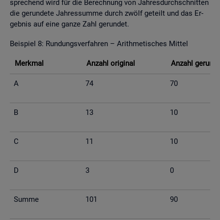
spre­chend wird für die Be­rech­nung von Jah­res­durch­schnit­ten
die ge­run­de­te Jah­res­sum­me durch zwölf ge­teilt und das Er­
geb­nis auf eine ganze Zahl ge­run­det.
Bei­spiel 8: Run­dungs­ver­fah­ren – Arith­me­ti­sches Mit­tel
Merk­mal
An­zahl ori­gi­nal
An­zahl ge­run­d
A
74
70
B
13
10
C
11
10
D
3
0
Summe
101
90