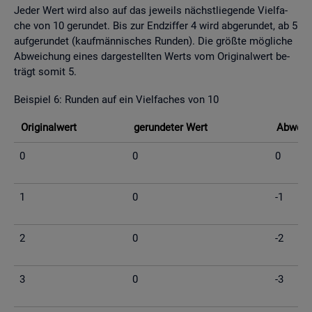
Jeder Wert wird also auf das je­weils nächst­lie­gen­de Viel­fa­
che von 10 ge­run­det. Bis zur End­zif­fer 4 wird ab­ge­run­det, ab 5
auf­ge­run­det (kauf­män­ni­sches Run­den). Die grö­ß­te mög­li­che
Ab­wei­chung eines dar­ge­stell­ten Werts vom Ori­gi­nal­wert be­
trägt somit 5.
Bei­spiel 6: Run­den auf ein Viel­fa­ches von 10
Ori­gi­nal­wert
ge­run­de­ter Wert
Ab­wei­c
0
0
0
1
0
-1
2
0
-2
3
0
-3