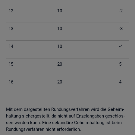
12
10
-2
13
10
-3
14
10
-4
15
20
5
16
20
4
Mit dem dar­ge­stell­ten Run­dungs­ver­fah­ren wird die Ge­heim­
hal­tung si­cher­ge­stellt, da nicht auf En­zel­an­ga­ben ge­schlos­
sen wer­den kann. Eine se­kun­dä­re Ge­heim­hal­tung ist beim
Run­dungs­ver­fah­ren nicht er­for­der­lich.