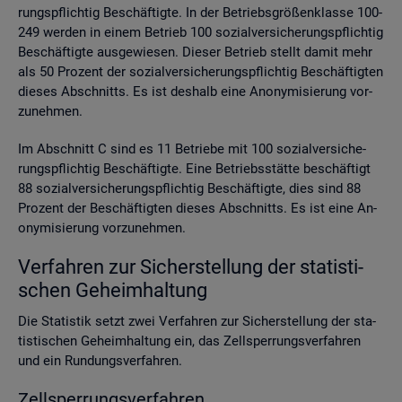
rungs­pflich­tig Be­schäf­tig­te. In der Be­triebs­grö­ßen­klas­se 100-
249 wer­den in einem Be­trieb 100 so­zi­al­ver­si­che­rungs­pflich­tig
Be­schäf­tig­te aus­ge­wie­sen. Die­ser Be­trieb stellt damit mehr
als 50 Pro­zent der so­zi­al­ver­si­che­rungs­pflich­tig Be­schäf­tig­ten
die­ses Ab­schnitts. Es ist des­halb eine An­ony­mi­sie­rung vor­
zu­neh­men.
Im Ab­schnitt C sind es 11 Be­trie­be mit 100 so­zi­al­ver­si­che­
rungs­pflich­tig Be­schäf­tig­te. Eine Be­triebs­stät­te be­schäf­tigt
88 so­zi­al­ver­si­che­rungs­pflich­tig Be­schäf­tig­te, dies sind 88
Pro­zent der Be­schäf­tig­ten die­ses Ab­schnitts. Es ist eine An­
ony­mi­sie­rung vor­zu­neh­men.
Ver­fah­ren zur Si­cher­stel­lung der sta­tis­ti­
schen Ge­heim­hal­tung
Die Sta­tis­tik setzt zwei Ver­fah­ren zur Si­cher­stel­lung der sta­
tis­ti­schen Ge­heim­hal­tung ein, das Zell­sper­rungs­ver­fah­ren
und ein Run­dungs­ver­fah­ren.
Zell­sper­rungs­ver­fah­ren