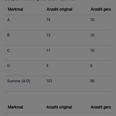
Merk­mal
An­zahl ori­gi­nal
An­zahl ge­run­d
A
74
70
B
13
10
C
11
10
D
3
0
Summe (A-D)
101
90
Merk­mal
An­zahl ori­gi­nal
An­zahl ge­run­d