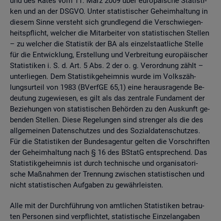
und des Rates vom 11. März 2009 über eu­ro­päi­sche Sta­tis­ti­
ken und an der DSGVO. Unter sta­tis­ti­scher Ge­heim­hal­tung in
die­sem Sinne ver­steht sich grund­le­gend die Ver­schwie­gen­
heits­pflicht, wel­cher die Mit­ar­bei­ter von sta­tis­ti­schen Stel­len
– zu wel­cher die Sta­tis­tik der BA als ein­zel­staat­li­che Stel­le
für die Ent­wick­lung, Er­stel­lung und Ver­brei­tung eu­ro­päi­scher
Sta­tis­ti­ken i. S. d. Art. 5 Abs. 2 der o. g. Ver­ord­nung zählt –
un­ter­lie­gen. Dem Sta­tis­tik­ge­heim­nis wurde im Volks­zäh­
lungs­ur­teil von 1983 (BVerf­GE 65,1) eine her­aus­ra­gen­de Be­
deu­tung zu­ge­wie­sen, es gilt als das zen­tra­le Fun­da­ment der
Be­zie­hun­gen von sta­tis­ti­schen Be­hör­den zu den Aus­kunft ge­
ben­den Stel­len. Diese Re­ge­lun­gen sind stren­ger als die des
all­ge­mei­nen Da­ten­schut­zes und des So­zi­al­da­ten­schut­zes.
Für die Sta­tis­ti­ken der Bun­des­agen­tur gel­ten die Vor­schrif­ten
der Ge­heim­hal­tung nach § 16 des BStatG ent­spre­chend. Das
Sta­tis­tik­ge­heim­nis ist durch tech­ni­sche und or­ga­ni­sa­to­ri­
sche Maß­nah­men der Tren­nung zwi­schen sta­tis­ti­schen und
nicht sta­tis­ti­schen Auf­ga­ben zu ge­währ­leis­ten.
Alle mit der Durch­füh­rung von amt­li­chen Sta­tis­ti­ken be­trau­
ten Per­so­nen sind ver­pflich­tet, sta­tis­ti­sche Ein­zel­an­ga­ben