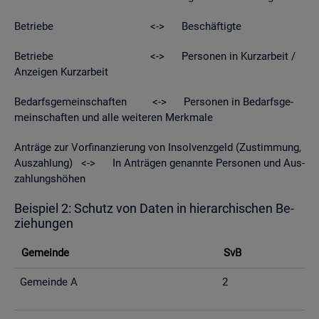
Be­trie­be <-> Be­schäf­tig­te
Be­trie­be <-> Per­so­nen in Kurz­ar­beit /
An­zei­gen Kurz­ar­beit
Be­darfs­ge­mein­schaf­ten <-> Per­so­nen in Be­darfs­ge­
mein­schaf­ten und alle wei­te­ren Merk­ma­le
An­trä­ge zur Vor­fi­nan­zie­rung von In­sol­venz­geld (Zu­stim­mung,
Aus­zah­lung) <-> In An­trä­gen ge­nann­te Per­so­nen und Aus­
zah­lungs­hö­hen
Bei­spiel 2: Schutz von Daten in hier­ar­chi­schen Be­
zie­hun­gen
Ge­mein­de
SvB
Ge­mein­de A
2