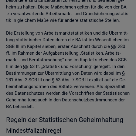
be­son­de­re sind Ein­zel­da­ten zu Per­so­nen und Be­trie­ben ge­
heim zu hal­ten. Diese Maß­nah­men gel­ten für die von der BA
zu ver­ant­wor­ten­de Ar­beits­markt- und Grund­si­che­rungs­sta­tis­
tik in glei­chem Maße wie für an­de­re sta­tis­ti­sche Stel­len.
Die Er­stel­lung von Ar­beits­markt­sta­tis­ti­ken und die Über­mitt­
lung sta­tis­ti­scher Daten durch die BA ist im We­sent­li­chen im
SGB III im Ka­pi­tel sie­ben, ers­ter Ab­schnitt durch die §§ 280
ff. im Rah­men der Auf­ga­ben­stel­lung „Sta­tis­ti­ken, Ar­beits­
markt- und Be­rufs­for­schung“ und im Ka­pi­tel sie­ben des SGB
II in den §§ 53 ff. „Sta­tis­tik und For­schung“ ge­re­gelt. In den
Be­stim­mun­gen zur Über­mitt­lung von Daten wird dabei im §
281 Abs. 3 SGB III und § 53 Abs. 7 SGB II ex­pli­zit auf die Ge­
heim­hal­tungs­nor­men des BStatG ver­wie­sen. Als Spe­zi­al­fall
des Da­ten­schut­zes wer­den die Vor­schrif­ten der Sta­tis­ti­schen
Ge­heim­hal­tung auch in den Da­ten­schutz­be­stim­mun­gen der
BA be­han­delt.
Re­geln der Sta­tis­ti­schen Ge­heim­hal­tung
Min­dest­fall­zahl­re­gel