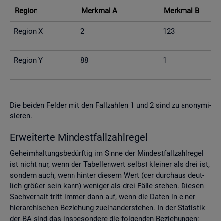
Re­gi­on
Merk­mal A
Merk­mal B
Re­gi­on X
2
123
Re­gi­on Y
88
1
Die bei­den Fel­der mit den Fall­zah­len 1 und 2 sind zu an­ony­mi­
sie­ren.
Er­wei­ter­te Min­dest­fall­zahl­re­gel
Ge­heim­hal­tungs­be­dürf­tig im Sinne der Min­dest­fall­zahl­re­gel
ist nicht nur, wenn der Ta­bel­len­wert selbst klei­ner als drei ist,
son­dern auch, wenn hin­ter die­sem Wert (der durch­aus deut­
lich grö­ßer sein kann) we­ni­ger als drei Fälle ste­hen. Die­sen
Sach­ver­halt tritt immer dann auf, wenn die Daten in einer
hier­ar­chi­schen Be­zie­hung zu­ein­an­der­ste­hen. In der Sta­tis­tik
der BA sind das ins­be­son­de­re die fol­gen­den Be­zie­hun­gen: