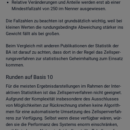
Re­la­ti­ve Ver­än­de­run­gen und An­tei­le wer­den erst ab einer
Min­dest­fall­zahl von 250 im Nen­ner aus­ge­wie­sen.
Die Fall­zah­len zu be­ach­ten ist grund­sätz­lich wich­tig, weil bei
klei­nen Wer­ten die run­dungs­be­ding­te Ab­wei­chung stär­ker ins
Ge­wicht fällt als bei gro­ßen.
Beim Ver­gleich mit an­de­ren Pu­bli­ka­tio­nen der Sta­tis­tik der
BA ist dar­auf zu ach­ten, dass dort in der Regel das Zell­sper­
rungs­ver­fah­ren zur sta­tis­ti­schen Ge­heim­hal­tung zum Ein­satz
kom­men.
Run­den auf Basis 10
Für die meis­ten Er­geb­nis­dar­stel­lun­gen im Rah­men der In­ter­
ak­ti­ven Sta­tis­ti­ken ist das Zell­sperr­ver­fah­ren nicht ge­eig­net.
Auf­grund der Kom­ple­xi­tät ins­be­son­de­re des Aus­schlus­ses
von Mög­lich­kei­ten zur Rück­rech­nung ste­hen keine Al­go­rith­
men für eine au­to­ma­ti­sier­te Um­set­zung des Zell­sperr­ver­fah­
rens zur Ver­fü­gung. Selbst wenn diese ver­füg­bar wären, wür­
den sie die Per­for­manz des Sys­tems enorm ein­schrän­ken,