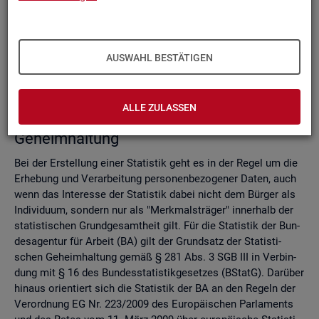
Do­mi­nanz­re­gel
Ver­fah­ren zur Si­cher­stel­lung der sta­tis­ti­schen Ge­heim­hal­
tung
Zell­sper­rungs­ver­fah­ren
AUSWAHL BESTÄTIGEN
Run­dungs­ver­fah­ren
Ver­gleich der Ver­fah­ren
ALLE ZULASSEN
Recht­li­che Grund­la­gen der sta­tis­ti­schen
Ge­heim­hal­tung
Bei der Er­stel­lung einer Sta­tis­tik geht es in der Regel um die
Er­he­bung und Ver­ar­bei­tung per­so­nen­be­zo­ge­ner Daten, auch
wenn das In­ter­es­se der Sta­tis­tik dabei nicht dem Bür­ger als
In­di­vi­du­um, son­dern nur als "Merk­mals­trä­ger" in­ner­halb der
sta­tis­ti­schen Grund­ge­samt­heit gilt. Für die Sta­tis­tik der Bun­
des­agen­tur für Ar­beit (BA) gilt der Grund­satz der Sta­tis­ti­
schen Ge­heim­hal­tung gemäß § 281 Abs. 3 SGB III in Ver­bin­
dung mit § 16 des Bun­des­sta­tis­tik­ge­set­zes (BStatG). Dar­über
hin­aus ori­en­tiert sich die Sta­tis­tik der BA an den Re­geln der
Ver­ord­nung EG Nr. 223/2009 des Eu­ro­päi­schen Par­la­ments