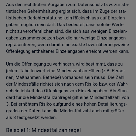
Aus den recht­li­chen Vor­ga­ben zum Da­ten­schutz bzw. zur sta­
tis­ti­schen Ge­heim­hal­tung er­gibt sich, dass im Zuge der sta­
tis­ti­schen Be­richt­erstat­tung kein Rück­schluss auf Ein­zel­an­
ga­ben mög­lich sein darf. Das be­deu­tet, dass sol­che Werte
nicht zu ver­öf­fent­li­chen sind, die sich aus we­ni­gen Ein­zel­an­
ga­ben zu­sam­men­set­zen bzw. die nur we­ni­ge Ein­zel­an­ga­ben
re­prä­sen­tie­ren, wenn damit eine ex­ak­te bzw. nä­he­rungs­wei­se
Of­fen­le­gung ent­hal­te­ner Ein­zel­an­ga­ben er­reicht wer­den kann.
Um die Of­fen­le­gung zu ver­hin­dern, wird be­stimmt, dass zu
jedem Ta­bel­len­wert eine Min­dest­zahl an Fäl­len (z.B. Per­so­
nen, Maß­nah­men, Be­trie­be) vor­han­den sein muss. Die Zahl
der Min­dest­fäl­le rich­tet sich nach dem Ri­si­ko bzw. der Wahr­
schein­lich­keit des Of­fen­le­gens von Ein­zel­an­ga­ben. Als Stan­
dard für die Min­dest­fall­zahl­re­gel gilt eine Min­dest­fall­zahl von
3. Bei er­höh­tem Ri­si­ko auf­grund eines hohen De­tail­lie­rungs­
gra­des der Daten kann die Min­dest­fall­zahl auch mit grö­ßer
als 3 fest­ge­setzt wer­den.
Bei­spiel 1: Min­dest­fall­zahl­re­gel