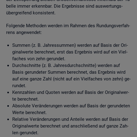
bel­le immer er­kenn­bar. Die Er­geb­nis­se sind aus­wer­tungs­
über­grei­fend kon­sis­tent.
Fol­gen­de Me­tho­den wer­den im Rah­men des Run­dungs­ver­fah­
rens an­ge­wen­det:
Sum­men (z. B. Jah­res­sum­men) wer­den auf Basis der Ori­
gi­nal­wer­te be­rech­net, erst das Er­geb­nis wird auf ein Viel­
fa­ches von zehn ge­run­det.
Durch­schnit­te (z. B. Jah­res­durch­schnit­te) wer­den auf
Basis ge­run­de­ter Sum­men be­rech­net, das Er­geb­nis wird
auf eine ganze Zahl (nicht auf ein Viel­fa­ches von zehn) ge­
run­det.
Kenn­zah­len und Quo­ten wer­den auf Basis der Ori­gi­nal­wer­
te be­rech­net.
Ab­so­lu­te Ver­än­de­run­gen wer­den auf Basis der ge­run­de­ten
Werte be­rech­net.
Re­la­ti­ve Ver­än­de­run­gen und An­tei­le wer­den auf Basis der
Ori­gi­nal­wer­te be­rech­net und an­schlie­ßend auf ganze Zah­
len ge­run­det.