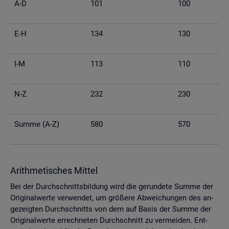
A-D
101
100
E-H
134
130
I-M
113
110
N-Z
232
230
Summe (A-Z)
580
570
Arith­me­ti­sches Mit­tel
Bei der Durch­schnitts­bil­dung wird die ge­run­de­te Summe der
Ori­gi­nal­wer­te ver­wen­det, um grö­ße­re Ab­wei­chun­gen des an­
ge­zeig­ten Durch­schnitts von dem auf Basis der Summe der
Ori­gi­nal­wer­te er­rech­ne­ten Durch­schnitt zu ver­mei­den. Ent­