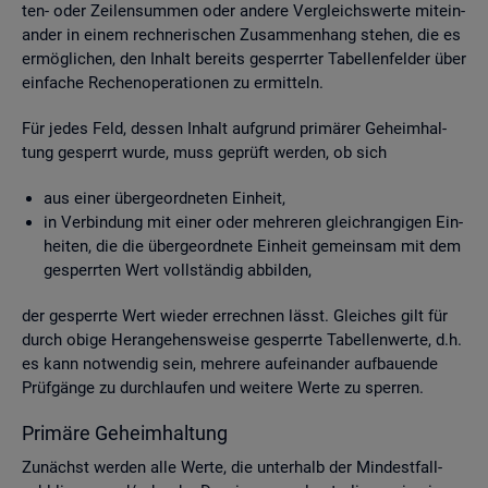
ten- oder Zei­len­sum­men oder an­de­re Ver­gleichs­wer­te mit­ein­
an­der in einem rech­ne­ri­schen Zu­sam­men­hang ste­hen, die es
er­mög­li­chen, den In­halt be­reits ge­sperr­ter Ta­bel­len­fel­der über
ein­fa­che Re­chen­ope­ra­tio­nen zu er­mit­teln.
Für jedes Feld, des­sen In­halt auf­grund pri­mä­rer Ge­heim­hal­
tung ge­sperrt wurde, muss ge­prüft wer­den, ob sich
aus einer über­ge­ord­ne­ten Ein­heit,
in Ver­bin­dung mit einer oder meh­re­ren gleich­ran­gi­gen Ein­
hei­ten, die die über­ge­ord­ne­te Ein­heit ge­mein­sam mit dem
ge­sperr­ten Wert voll­stän­dig ab­bil­den,
der ge­sperr­te Wert wie­der er­rech­nen lässt. Glei­ches gilt für
durch obige Her­an­ge­hens­wei­se ge­sperr­te Ta­bel­len­wer­te, d.h.
es kann not­wen­dig sein, meh­re­re auf­ein­an­der auf­bau­en­de
Prüf­gän­ge zu durch­lau­fen und wei­te­re Werte zu sper­ren.
Pri­mä­re Ge­heim­hal­tung
Zu­nächst wer­den alle Werte, die un­ter­halb der Min­dest­fall­