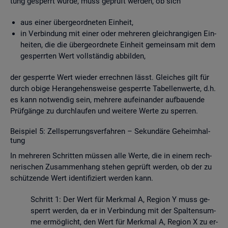
tung ge­sperrt wurde, muss ge­prüft wer­den, ob sich
aus einer über­ge­ord­ne­ten Ein­heit,
in Ver­bin­dung mit einer oder meh­re­ren gleich­ran­gi­gen Ein­
hei­ten, die die über­ge­ord­ne­te Ein­heit ge­mein­sam mit dem
ge­sperr­ten Wert voll­stän­dig ab­bil­den,
der ge­sperr­te Wert wie­der er­rech­nen lässt. Glei­ches gilt für
durch obige Her­an­ge­hens­wei­se ge­sperr­te Ta­bel­len­wer­te, d.h.
es kann not­wen­dig sein, meh­re­re auf­ein­an­der auf­bau­en­de
Prüf­gän­ge zu durch­lau­fen und wei­te­re Werte zu sper­ren.
Bei­spiel 5: Zell­sper­rungs­ver­fah­ren – Se­kun­dä­re Ge­heim­hal­
tung
In meh­re­ren Schrit­ten müs­sen alle Werte, die in einem rech­
ne­ri­schen Zu­sam­men­hang ste­hen ge­prüft wer­den, ob der zu
schüt­zen­de Wert iden­ti­fi­ziert wer­den kann.
Schritt 1: Der Wert für Merk­mal A, Re­gi­on Y muss ge­
sperrt wer­den, da er in Ver­bin­dung mit der Spal­ten­sum­
me er­mög­licht, den Wert für Merk­mal A, Re­gi­on X zu er­