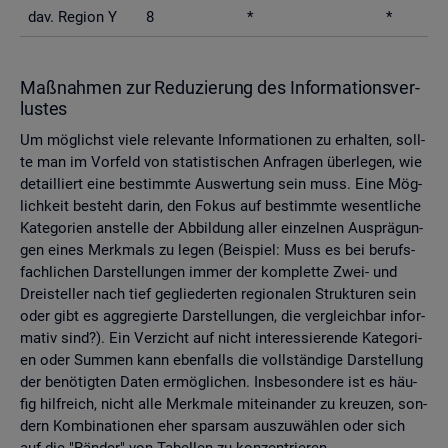
dav. Re­gi­on Y
8
*
*
Maß­nah­men zur Re­du­zie­rung des In­for­ma­ti­ons­ver­
lus­tes
Um mög­lichst viele re­le­van­te In­for­ma­tio­nen zu er­hal­ten, soll­
te man im Vor­feld von sta­tis­ti­schen An­fra­gen über­le­gen, wie
de­tail­liert eine be­stimm­te Aus­wer­tung sein muss. Eine Mög­
lich­keit be­steht darin, den Fokus auf be­stimm­te we­sent­li­che
Ka­te­go­ri­en an­stel­le der Ab­bil­dung aller ein­zel­nen Aus­prä­gun­
gen eines Merk­mals zu legen (Bei­spiel: Muss es bei be­rufs­
fach­li­chen Dar­stel­lun­gen immer der kom­plet­te Zwei- und
Drei­stel­ler nach tief ge­glie­der­ten re­gio­na­len Struk­tu­ren sein
oder gibt es agg­re­gier­te Dar­stel­lun­gen, die ver­gleich­bar in­for­
ma­tiv sind?). Ein Ver­zicht auf nicht in­ter­es­sie­ren­de Ka­te­go­ri­
en oder Sum­men kann eben­falls die voll­stän­di­ge Dar­stel­lung
der be­nö­tig­ten Daten er­mög­li­chen. Ins­be­son­de­re ist es häu­
fig hilf­reich, nicht alle Merk­ma­le mit­ein­an­der zu kreu­zen, son­
dern Kom­bi­na­tio­nen eher spar­sam aus­zu­wäh­len oder sich
auf die "Rän­der" von Ta­bel­len zu kon­zen­trie­ren.