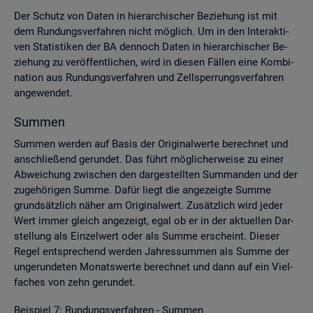
Der Schutz von Daten in hier­ar­chi­scher Be­zie­hung ist mit
dem Run­dungs­ver­fah­ren nicht mög­lich. Um in den In­ter­ak­ti­
ven Sta­tis­ti­ken der BA den­noch Daten in hier­ar­chi­scher Be­
zie­hung zu ver­öf­fent­li­chen, wird in die­sen Fäl­len eine Kom­bi­
na­ti­on aus Run­dungs­ver­fah­ren und Zell­sper­rungs­ver­fah­ren
an­ge­wen­det.
Sum­men
Sum­men wer­den auf Basis der Ori­gi­nal­wer­te be­rech­net und
an­schlie­ßend ge­run­det. Das führt mög­li­cher­wei­se zu einer
Ab­wei­chung zwi­schen den dar­ge­stell­ten Sum­man­den und der
zu­ge­hö­ri­gen Summe. Dafür liegt die an­ge­zeig­te Summe
grund­sätz­lich näher am Ori­gi­nal­wert. Zu­sätz­lich wird jeder
Wert immer gleich an­ge­zeigt, egal ob er in der ak­tu­el­len Dar­
stel­lung als Ein­zel­wert oder als Summe er­scheint. Die­ser
Regel ent­spre­chend wer­den Jah­res­sum­men als Summe der
un­ge­run­de­ten Mo­nats­wer­te be­rech­net und dann auf ein Viel­
fa­ches von zehn ge­run­det.
Bei­spiel 7: Run­dungs­ver­fah­ren - Sum­men