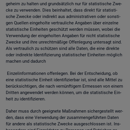
ge­heim zu hal­ten und grund­sätz­lich nur für sta­tis­ti­sche Zwe­
cke zu ver­wen­den. Dies be­inhal­tet, dass di­rekt für sta­tis­ti­
sche Zwe­cke oder in­di­rekt aus ad­mi­nis­tra­ti­ven oder sons­ti­
gen Quel­len ein­ge­hol­te ver­trau­li­che An­ga­ben über ein­zel­ne
sta­tis­ti­sche Ein­hei­ten ge­schützt wer­den müs­sen, wobei die
Ver­wen­dung der ein­ge­hol­ten An­ga­ben für nicht sta­tis­ti­sche
Zwe­cke und ihre un­recht­mä­ßi­ge Of­fen­le­gung un­ter­sagt sind.
Als ver­trau­lich zu schüt­zen sind alle Daten, die eine di­rek­te
oder in­di­rek­te Iden­ti­fi­zie­rung sta­tis­ti­scher Ein­hei­ten mög­lich
ma­chen und da­durch
Ein­zel­in­for­ma­tio­nen of­fen­le­gen. Bei der Ent­schei­dung, ob
eine sta­tis­ti­sche Ein­heit iden­ti­fi­zier­bar ist, sind alle Mit­tel zu
be­rück­sich­ti­gen, die nach ver­nünf­ti­gem Er­mes­sen von einem
Drit­ten an­ge­wen­det wer­den kön­nen, um die sta­tis­ti­sche Ein­
heit zu iden­ti­fi­zie­ren.
Daher muss durch ge­eig­ne­te Maß­nah­men si­cher­ge­stellt wer­
den, dass eine Ver­wen­dung der zu­sam­men­ge­führ­ten Daten
für an­de­re als sta­tis­ti­sche Zwe­cke aus­ge­schlos­sen ist. Ins­