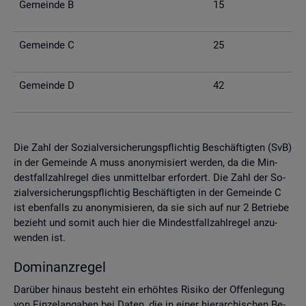
Ge­mein­de B
15
Ge­mein­de C
25
Ge­mein­de D
42
Die Zahl der So­zi­al­ver­si­che­rungs­pflich­tig Be­schäf­tig­ten (SvB)
in der Ge­mein­de A muss an­ony­mi­siert wer­den, da die Min­
dest­fall­zahl­re­gel dies un­mit­tel­bar er­for­dert. Die Zahl der So­
zi­al­ver­si­che­rungs­pflich­tig Be­schäf­tig­ten in der Ge­mein­de C
ist eben­falls zu an­ony­mi­sie­ren, da sie sich auf nur 2 Be­trie­be
be­zieht und somit auch hier die Min­dest­fall­zahl­re­gel an­zu­
wen­den ist.
Do­mi­nanz­re­gel
Dar­über hin­aus be­steht ein er­höh­tes Ri­si­ko der Of­fen­le­gung
von Ein­zel­an­ga­ben bei Daten, die in einer hier­ar­chi­schen Be­