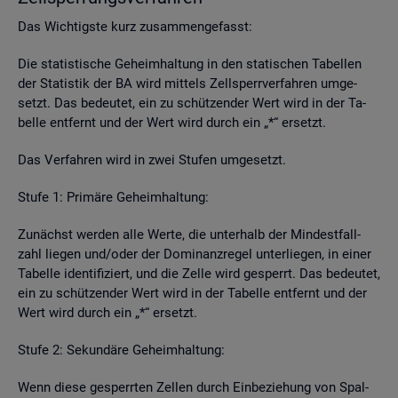
Das Wich­tigs­te kurz zu­sam­men­ge­fasst:
Die sta­tis­ti­sche Ge­heim­hal­tung in den sta­ti­schen Ta­bel­len
der Sta­tis­tik der BA wird mit­tels Zell­sperr­ver­fah­ren um­ge­
setzt. Das be­deu­tet, ein zu schüt­zen­der Wert wird in der Ta­
bel­le ent­fernt und der Wert wird durch ein „*“ er­setzt.
Das Ver­fah­ren wird in zwei Stu­fen um­ge­setzt.
Stufe 1: Pri­mä­re Ge­heim­hal­tung:
Zu­nächst wer­den alle Werte, die un­ter­halb der Min­dest­fall­
zahl lie­gen und/oder der Do­mi­nanz­re­gel un­ter­lie­gen, in einer
Ta­bel­le iden­ti­fi­ziert, und die Zelle wird ge­sperrt. Das be­deu­tet,
ein zu schüt­zen­der Wert wird in der Ta­bel­le ent­fernt und der
Wert wird durch ein „*“ er­setzt.
Stufe 2: Se­kun­dä­re Ge­heim­hal­tung:
Wenn diese ge­sperr­ten Zel­len durch Ein­be­zie­hung von Spal­