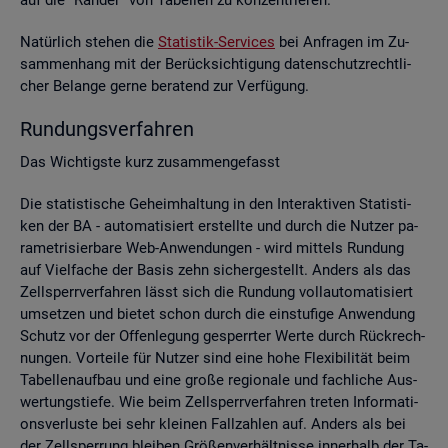
Na­tür­lich ste­hen die
Sta­tis­tik-Ser­vices
bei An­fra­gen im Zu­
sam­men­hang mit der Be­rück­sich­ti­gung da­ten­schutz­recht­li­
cher Be­lan­ge gerne be­ra­tend zur Ver­fü­gung.
Run­dungs­ver­fah­ren
Das Wich­tigs­te kurz zu­sam­men­ge­fasst
Die sta­tis­ti­sche Ge­heim­hal­tung in den In­ter­ak­ti­ven Sta­tis­ti­
ken der BA - au­to­ma­ti­siert er­stell­te und durch die Nut­zer pa­
ra­me­tri­sier­ba­re Web-An­wen­dun­gen - wird mit­tels Run­dung
auf Viel­fa­che der Basis zehn si­cher­ge­stellt. An­ders als das
Zell­sperr­ver­fah­ren lässt sich die Run­dung voll­au­to­ma­ti­siert
um­set­zen und bie­tet schon durch die ein­stu­fi­ge An­wen­dung
Schutz vor der Of­fen­le­gung ge­sperr­ter Werte durch Rück­rech­
nun­gen. Vor­tei­le für Nut­zer sind eine hohe Fle­xi­bi­li­tät beim
Ta­bel­len­auf­bau und eine große re­gio­na­le und fach­li­che Aus­
wer­tungs­tie­fe. Wie beim Zell­sperr­ver­fah­ren tre­ten In­for­ma­ti­
ons­ver­lus­te bei sehr klei­nen Fall­zah­len auf. An­ders als bei
der Zell­sper­rung blei­ben Grö­ßen­ver­hält­nis­se in­ner­halb der Ta­