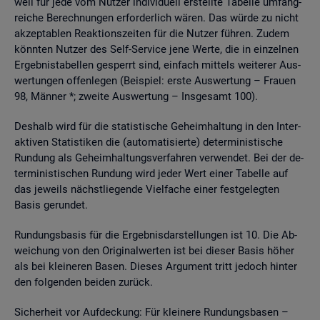
weil für jede vom Nut­zer in­di­vi­du­ell er­stell­te Ta­bel­le um­fang­
rei­che Be­rech­nun­gen er­for­der­lich wären. Das würde zu nicht
ak­zep­ta­blen Re­ak­ti­ons­zei­ten für die Nut­zer füh­ren. Zudem
könn­ten Nut­zer des Self-Ser­vice jene Werte, die in ein­zel­nen
Er­geb­nis­ta­bel­len ge­sperrt sind, ein­fach mit­tels wei­te­rer Aus­
wer­tun­gen of­fen­le­gen (Bei­spiel: erste Aus­wer­tung – Frau­en
98, Män­ner *; zwei­te Aus­wer­tung – Ins­ge­samt 100).
Des­halb wird für die sta­tis­ti­sche Ge­heim­hal­tung in den In­ter­
ak­ti­ven Sta­tis­ti­ken die (au­to­ma­ti­sier­te) de­ter­mi­nis­ti­sche
Run­dung als Ge­heim­hal­tungs­ver­fah­ren ver­wen­det. Bei der de­
ter­mi­nis­ti­schen Run­dung wird jeder Wert einer Ta­bel­le auf
das je­weils nächst­lie­gen­de Viel­fa­che einer fest­ge­leg­ten
Basis ge­run­det.
Run­dungs­ba­sis für die Er­geb­nis­dar­stel­lun­gen ist 10. Die Ab­
wei­chung von den Ori­gi­nal­wer­ten ist bei die­ser Basis höher
als bei klei­ne­ren Basen. Die­ses Ar­gu­ment tritt je­doch hin­ter
den fol­gen­den bei­den zu­rück.
Si­cher­heit vor Auf­de­ckung: Für klei­ne­re Run­dungs­ba­sen –