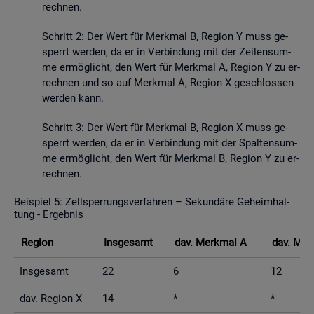
rech­nen.
Schritt 2: Der Wert für Merk­mal B, Re­gi­on Y muss ge­
sperrt wer­den, da er in Ver­bin­dung mit der Zei­len­sum­
me er­mög­licht, den Wert für Merk­mal A, Re­gi­on Y zu er­
rech­nen und so auf Merk­mal A, Re­gi­on X ge­schlos­sen
wer­den kann.
Schritt 3: Der Wert für Merk­mal B, Re­gi­on X muss ge­
sperrt wer­den, da er in Ver­bin­dung mit der Spal­ten­sum­
me er­mög­licht, den Wert für Merk­mal B, Re­gi­on Y zu er­
rech­nen.
Bei­spiel 5: Zell­sper­rungs­ver­fah­ren – Se­kun­dä­re Ge­heim­hal­
tung - Er­geb­nis
Re­gi­on
Ins­ge­samt
dav. Merk­mal A
dav. Mer
Ins­ge­samt
22
6
12
dav. Re­gi­on X
14
*
*