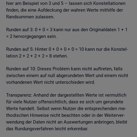
hier am Bei­spiel von 3 und 5 – las­sen sich Kon­stel­la­tio­nen
fin­den, die eine Auf­de­ckung der wah­ren Werte mit­hil­fe der
Rand­sum­men zu­las­sen.
Run­den auf 3: 0 + 0 = 3 kann nur aus den Ori­gi­nal­da­ten 1 + 1
= 2 her­vor­ge­gan­gen sein.
Run­den auf 5: Hin­ter 0 + 0 + 0 + 0 = 10 kann nur die Kon­stel­
la­ti­on 2 + 2 + 2 + 2 = 8 ste­hen.
Run­den auf 10: Die­ses Pro­blem kann nicht auf­tre­ten, falls
zwi­schen einem auf null ab­ge­run­de­ten Wert und einem nicht
vor­han­de­nen Wert nicht un­ter­schie­den wird.
Trans­pa­renz: An­hand der dar­ge­stell­ten Werte ist ver­mut­lich
für viele Nut­zer of­fen­sicht­lich, dass es sich um ge­run­de­te
Werte han­delt. Selbst wenn Nut­zer die ent­spre­chen­den me­
tho­di­schen Hin­wei­se nicht be­ach­ten oder in der Wei­ter­ver­
wen­dung der Daten nicht an Aus­wer­tun­gen an­brin­gen, bleibt
das Run­dungs­ver­fah­ren leicht er­kenn­bar.