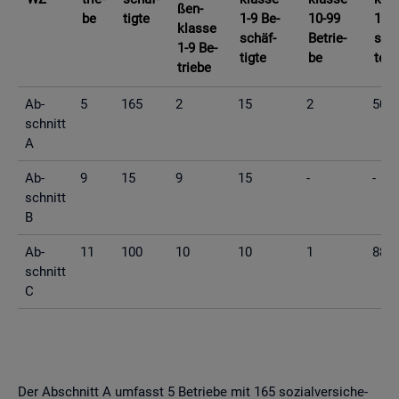
ßen­
be
tig­te
1-9 Be­
10-99
10-9
klas­se
schäf­
Be­trie­
schä
1-9 Be­
tig­te
be
te
trie­be
Ab­
5
165
2
15
2
50
schnitt
A
Ab­
9
15
9
15
-
-
schnitt
B
Ab­
11
100
10
10
1
88
schnitt
C
Der Ab­schnitt A um­fasst 5 Be­trie­be mit 165 so­zi­al­ver­si­che­