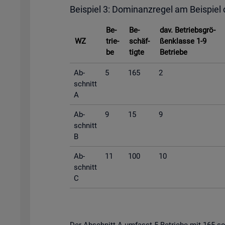
Bei­spiel 3: Do­mi­nanz­re­gel am Bei­spiel
Be­
Be­
dav. Be­triebs­grö­
WZ
trie­
schäf­
ßen­klas­se 1-9
be
tig­te
Be­trie­be
Ab­
5
165
2
schnitt
A
Ab­
9
15
9
schnitt
B
Ab­
11
100
10
schnitt
C
Der Ab­schnitt A um­fasst 5 Be­trie­be mit 165 so­zi