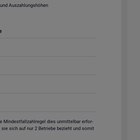
 und Aus­zah­lungs­hö­hen
e
in­dest­fall­zahl­re­gel dies un­mit­tel­bar er­for­
 da sie sich auf nur 2 Be­trie­be be­zieht und somit