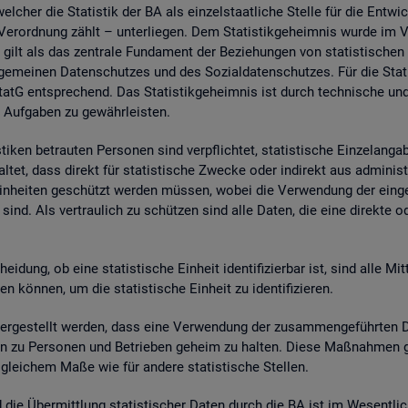
wel­cher die Sta­tis­tik der BA als ein­zel­staat­li­che Stel­le für die Ent­wic
. Ver­ord­nung zählt – un­ter­lie­gen. Dem Sta­tis­tik­ge­heim­nis wurde im
 gilt als das zen­tra­le Fun­da­ment der Be­zie­hun­gen von sta­tis­ti­sche
e­mei­nen Da­ten­schut­zes und des So­zi­al­da­ten­schut­zes. Für die Sta­t
tG ent­spre­chend. Das Sta­tis­tik­ge­heim­nis ist durch tech­ni­sche und
 Auf­ga­ben zu ge­währ­leis­ten.
i­ken be­trau­ten Per­so­nen sind ver­pflich­tet, sta­tis­ti­sche Ein­zel­an­
­tet, dass di­rekt für sta­tis­ti­sche Zwe­cke oder in­di­rekt aus ad­mi­nis­t
e Ein­hei­ten ge­schützt wer­den müs­sen, wobei die Ver­wen­dung der ein­ge
sind. Als ver­trau­lich zu schüt­zen sind alle Daten, die eine di­rek­te oder in
hei­dung, ob eine sta­tis­ti­sche Ein­heit iden­ti­fi­zier­bar ist, sind alle Mi
kön­nen, um die sta­tis­ti­sche Ein­heit zu iden­ti­fi­zie­ren.
­ge­stellt wer­den, dass eine Ver­wen­dung der zu­sam­men­ge­führ­ten Dat
a­ten zu Per­so­nen und Be­trie­ben ge­heim zu hal­ten. Diese Maß­nah­men 
n glei­chem Maße wie für an­de­re sta­tis­ti­sche Stel­len.
nd die Über­mitt­lung sta­tis­ti­scher Daten durch die BA ist im We­sent­li­