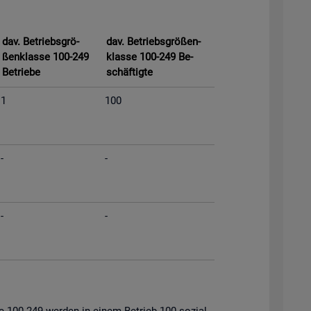
dav. Be­triebs­grö­
dav. Be­triebs­grö­ßen­
ßen­klas­se 100-249
klas­se 100-249 Be­
Be­trie­be
schäf­tig­te
1
100
-
-
-
-
s­se 100-249 wer­den in einem Be­trieb 100 so­zi­al­