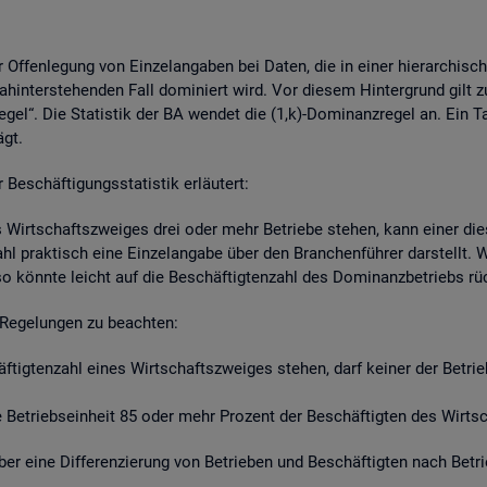
r Of­fen­le­gung von Ein­zel­an­ga­ben bei Daten, die in einer hier­ar­chi­s
hin­ter­ste­hen­den Fall do­mi­niert wird. Vor die­sem Hin­ter­grund gilt z
re­gel“. Die Sta­tis­tik der BA wen­det die (1,k)-Do­mi­nanz­re­gel an. Ein 
ägt.
schäf­ti­gungs­sta­tis­tik er­läu­tert:
s Wirt­schafts­zwei­ges drei oder mehr Be­trie­be ste­hen, kann einer die­
zahl prak­tisch eine Ein­zel­an­ga­be über den Bran­chen­füh­rer dar­stellt
so könn­te leicht auf die Be­schäf­tig­ten­zahl des Do­mi­nanz­be­triebs r
Re­ge­lun­gen zu be­ach­ten:
häf­tig­ten­zahl eines Wirt­schafts­zwei­ges ste­hen, darf kei­ner der Be­tr
Be­triebs­ein­heit 85 oder mehr Pro­zent der Be­schäf­tig­ten des Wirt­sch
t über eine Dif­fe­ren­zie­rung von Be­trie­ben und Be­schäf­tig­ten nach Be­t