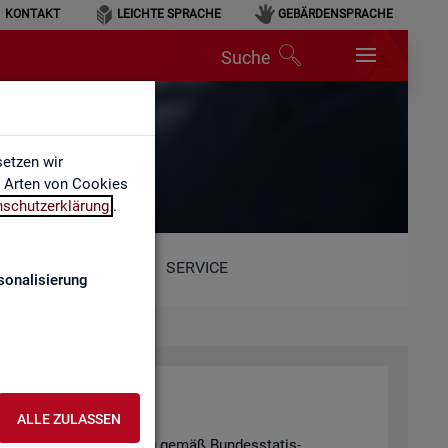
KONTAKT
LEICHTE SPRACHE
GEBÄRDENSPRACHE
Suche
etzen wir
e Arten von Cookies
nschutzerklärung
.
SERVICE
sonalisierung
hal­tung
ALLE ZULASSEN
tis­ti­schen Ge­heim­hal­tung gemäß Bun­des­sta­tis­