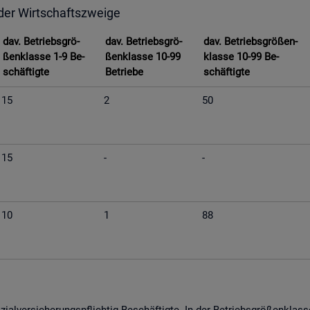
 der Wirt­schafts­zwei­ge
dav. Be­triebs­grö­
dav. Be­triebs­grö­
dav. Be­triebs­grö­ßen­
ßen­klas­se 1-9 Be­
ßen­klas­se 10-99
klas­se 10-99 Be­
schäf­tig­te
Be­trie­be
schäf­tig­te
15
2
50
15
-
-
10
1
88
­al­ver­si­che­rungs­pflich­tig Be­schäf­tig­te. In der Be­triebs­grö­ßen­kla