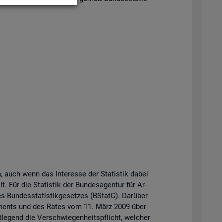
n, auch wenn das In­ter­es­se der Sta­tis­tik dabei
t. Für die Sta­tis­tik der Bun­des­agen­tur für Ar­
Bun­des­sta­tis­tik­ge­set­zes (BStatG). Dar­über
r­la­ments und des Rates vom 11. März 2009 über
­le­gend die Ver­schwie­gen­heits­pflicht, wel­cher