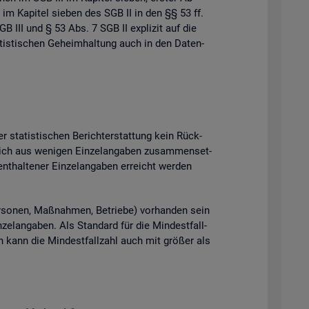
 im Ka­pi­tel sie­ben des SGB II in den §§ 53 ff.
B III und § 53 Abs. 7 SGB II ex­pli­zit auf die
tis­ti­schen Ge­heim­hal­tung auch in den Da­ten­
 sta­tis­ti­schen Be­richt­erstat­tung kein Rück­
ich aus we­ni­gen Ein­zel­an­ga­ben zu­sam­men­set­
t­hal­te­ner Ein­zel­an­ga­ben er­reicht wer­den
­so­nen, Maß­nah­men, Be­trie­be) vor­han­den sein
el­an­ga­ben. Als Stan­dard für die Min­dest­fall­
ten kann die Min­dest­fall­zahl auch mit grö­ßer als