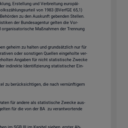
k­lung, Er­stel­lung und Ver­brei­tung eu­ro­päi­
 Volks­zäh­lungs­ur­teil von 1983 (BVerf­GE 65,1)
n Be­hör­den zu den Aus­kunft ge­ben­den Stel­len.
is­ti­ken der Bun­des­agen­tur gel­ten die Vor­
 or­ga­ni­sa­to­ri­sche Maß­nah­men der Tren­nung
ga­ben ge­heim zu hal­ten und grund­sätz­lich nur für
ra­ti­ven oder sons­ti­gen Quel­len ein­ge­hol­te ver­
­hol­ten An­ga­ben für nicht sta­tis­ti­sche Zwe­cke
­di­rek­te Iden­ti­fi­zie­rung sta­tis­ti­scher Ein­
t­tel zu be­rück­sich­ti­gen, die nach ver­nünf­ti­gem
en für an­de­re als sta­tis­ti­sche Zwe­cke aus­
gel­ten für die von der BA zu ver­ant­wor­ten­de
chen im SGB III im Ka­pi­tel sie­ben, ers­ter Ab­