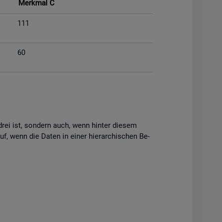
Merk­mal C
111
60
s drei ist, son­dern auch, wenn hin­ter die­sem
uf, wenn die Daten in einer hier­ar­chi­schen Be­