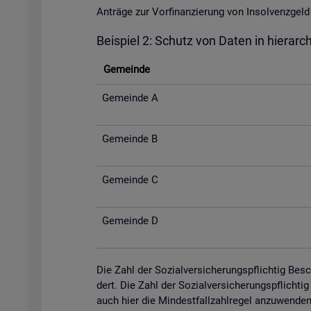
An­trä­ge zur Vor­fi­nan­zie­rung von In­sol­venz­
Bei­spiel 2: Schutz von Daten in hier­ar­c
Ge­mein­de
Ge­mein­de A
Ge­mein­de B
Ge­mein­de C
Ge­mein­de D
Die Zahl der So­zi­al­ver­si­che­rungs­pflich­tig Be­
dert. Die Zahl der So­zi­al­ver­si­che­rungs­pflich­
auch hier die Min­dest­fall­zahl­re­gel an­zu­wen­de