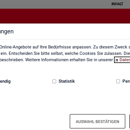
INHALT
lungen
Statistische Geheimhaltung
Online-Angebote auf Ihre Bedürfnisse anpassen. Zu diesem Zweck s
in. Entscheiden Sie bitte selbst, welche Cookies Sie zulassen. Di
eschrieben. Weitere Informationen erhalten Sie in unserer
Date
:
GRUNDLAGEN
endig
Statistik
Per
sche Geheimhaltung
­grund­in­for­ma­ti­on Sta­tis­ti­sche Ge­heim­
AUSWAHL BESTÄTIGEN
­gen des Da­ten­schut­zes für So­zi­al­da­ten und die Grund­sät­ze der Sta­