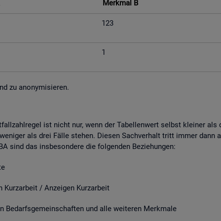
Merk­mal B
123
1
nd zu an­ony­mi­sie­ren.
fall­zahl­re­gel ist nicht nur, wenn der Ta­bel­len­wert selbst klei­ner al
e­ni­ger als drei Fälle ste­hen. Die­sen Sach­ver­halt tritt immer dann a
r BA sind das ins­be­son­de­re die fol­gen­den Be­zie­hun­gen:
e
it / An­zei­gen Kurz­ar­beit
­darfs­ge­mein­schaf­ten und alle wei­te­ren Merk­ma­le