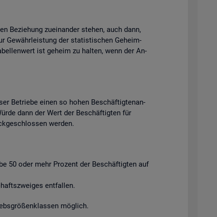
chen Be­zie­hung zu­ein­an­der ste­hen, auch dann,
ur Ge­währ­leis­tung der sta­tis­ti­schen Ge­heim­
Ta­bel­len­wert ist ge­heim zu hal­ten, wenn der An­
ser Be­trie­be einen so hohen Be­schäf­tig­ten­an­
. Würde dann der Wert der Be­schäf­tig­ten für
ück­ge­schlos­sen wer­den.
ie­be 50 oder mehr Pro­zent der Be­schäf­tig­ten auf
afts­zwei­ges ent­fal­len.
riebs­grö­ßen­klas­sen mög­lich.