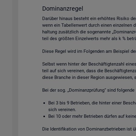
Do­mi­nanz­re­gel
Dar­über hin­aus be­steht ein er­höh­tes Ri­si­ko de
wenn ein Ta­bel­len­wert durch einen ein­zel­nen da­
hal­tung zu­sätz­lich die so­ge­nann­te „Do­mi­nanz­
teil des grö­ß­ten Ein­zel­werts mehr als k % be­tr
Diese Regel wird im Fol­gen­den am Bei­spiel der Be­
Selbst wenn hin­ter der Be­schäf­tig­ten­zahl eine
teil auf sich ver­ei­nen, dass die Be­schäf­tig­ten­
diese Bran­che in die­ser Re­gi­on aus­ge­wie­sen, 
Bei der sog. „Do­mi­nanz­prü­fung“ sind fol­gen­de 
Bei 3 bis 9 Be­trie­ben, die hin­ter einer Be­sc
sich ver­ei­nen.
Bei 10 oder mehr Be­trie­ben dür­fen auf keine 
Die Iden­ti­fi­ka­ti­on von Do­mi­nanz­be­trie­ben is