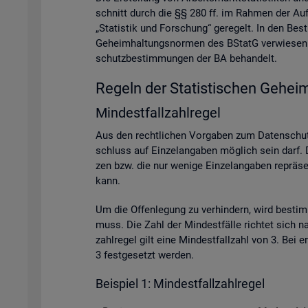
schnitt durch die §§ 280 ff. im Rah­men der Auf­ga­
„Sta­tis­tik und For­schung“ ge­re­gelt. In den Be
Ge­heim­hal­tungs­nor­men des BStatG ver­wie­sen. A
schutz­be­stim­mun­gen der BA be­han­delt.
Re­geln der Sta­tis­ti­schen Ge­heim
Min­dest­fall­zahl­re­gel
Aus den recht­li­chen Vor­ga­ben zum Da­ten­schutz
schluss auf Ein­zel­an­ga­ben mög­lich sein darf. D
zen bzw. die nur we­ni­ge Ein­zel­an­ga­ben re­prä­se
kann.
Um die Of­fen­le­gung zu ver­hin­dern, wird be­sti
muss. Die Zahl der Min­dest­fäl­le rich­tet sich na
zahl­re­gel gilt eine Min­dest­fall­zahl von 3. Bei
3 fest­ge­setzt wer­den.
Bei­spiel 1: Min­dest­fall­zahl­re­gel