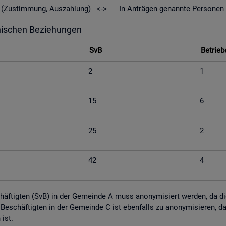
geld (Zu­stim­mung, Aus­zah­lung) <-> In An­trä­gen ge­nann­te Per­so­nen
hi­schen Be­zie­hun­gen
SvB
Be­trie­b
2
1
15
6
25
2
42
4
schäf­tig­ten (SvB) in der Ge­mein­de A muss an­ony­mi­siert wer­den, da die M
tig Be­schäf­tig­ten in der Ge­mein­de C ist eben­falls zu an­ony­mi­sie­ren,
n ist.