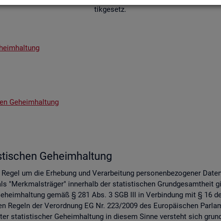
tik­ge­setz.
­heim­hal­tung
chen Ge­heim­hal­tung
s­ti­schen Ge­heim­hal­tung
er Regel um die Er­he­bung und Ver­ar­bei­tung per­so­nen­be­zo­ge­ner Date
s "Merk­mals­trä­ger" in­ner­halb der sta­tis­ti­schen Grund­ge­samt­heit gil
 Ge­heim­hal­tung gemäß § 281 Abs. 3 SGB III in Ver­bin­dung mit § 16 des 
 an den Re­geln der Ver­ord­nung EG Nr. 223/2009 des Eu­ro­päi­schen Pa
er sta­tis­ti­scher Ge­heim­hal­tung in die­sem Sinne ver­steht sich grund