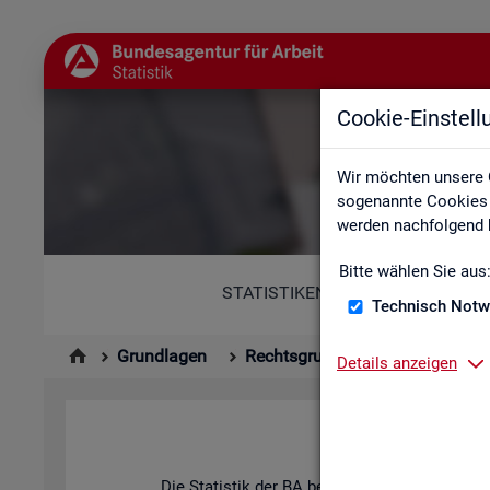
Cookie-Einstel
Wir möchten unsere 
sogenannte Cookies e
werden nachfolgend b
Bitte wählen Sie aus
STATISTIKEN
Technisch Notw
Grundlagen
Rechtsgrundlagen
Statisti
Details anzeigen
Hin­ter
Die Sta­tis­tik der BA be­ach­tet die An­for­de­run