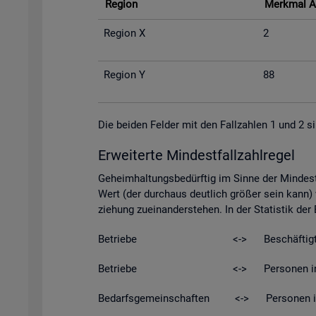
Re­gi­on
Merk­mal A
Re­gi­on X
2
Re­gi­on Y
88
Die bei­den Fel­der mit den Fall­zah­len 1 und 2 si
Er­wei­ter­te Min­dest­fall­zahl­re­gel
Ge­heim­hal­tungs­be­dürf­tig im Sinne der Min­dest­
Wert (der durch­aus deut­lich grö­ßer sein kann) w
zie­hung zu­ein­an­der­ste­hen. In der Sta­tis­tik de
Be­trie­be <-> Be­schäf­tig­t
Be­trie­be <-> Per­so­nen in Kurz­ar­be
Be­darfs­ge­mein­schaf­ten <-> Per­so­nen in Be