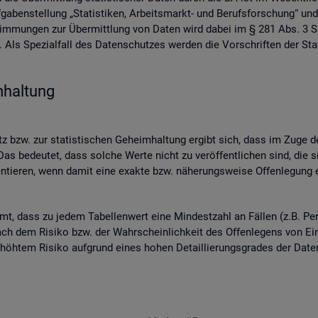
ben­stel­lung „Sta­tis­ti­ken, Ar­beits­markt- und Be­rufs­for­schung“ und
­stim­mun­gen zur Über­mitt­lung von Daten wird dabei im § 281 Abs. 3 SG
ls Spe­zi­al­fall des Da­ten­schut­zes wer­den die Vor­schrif­ten der Sta­
­hal­tung
 bzw. zur sta­tis­ti­schen Ge­heim­hal­tung er­gibt sich, dass im Zuge der
as be­deu­tet, dass sol­che Werte nicht zu ver­öf­fent­li­chen sind, die s
n­tie­ren, wenn damit eine ex­ak­te bzw. nä­he­rungs­wei­se Of­fen­le­gung en
mmt, dass zu jedem Ta­bel­len­wert eine Min­dest­zahl an Fäl­len (z.B. Per
ch dem Ri­si­ko bzw. der Wahr­schein­lich­keit des Of­fen­le­gens von Ein­z
 er­höh­tem Ri­si­ko auf­grund eines hohen De­tail­lie­rungs­gra­des der Da