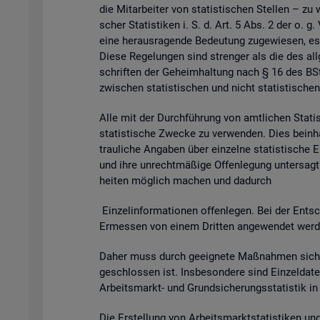
die Mit­ar­bei­ter von sta­tis­ti­schen Stel­len – zu 
scher Sta­tis­ti­ken i. S. d. Art. 5 Abs. 2 der o. g
eine her­aus­ra­gen­de Be­deu­tung zu­ge­wie­sen, es
Diese Re­ge­lun­gen sind stren­ger als die des all­g
schrif­ten der Ge­heim­hal­tung nach § 16 des BSta
zwi­schen sta­tis­ti­schen und nicht sta­tis­ti­schen
Alle mit der Durch­füh­rung von amt­li­chen Sta­tis­t
sta­tis­ti­sche Zwe­cke zu ver­wen­den. Dies be­inhal
trau­li­che An­ga­ben über ein­zel­ne sta­tis­ti­sch
und ihre un­recht­mä­ßi­ge Of­fen­le­gung un­ter­sagt 
hei­ten mög­lich ma­chen und da­durch
Ein­zel­in­for­ma­tio­nen of­fen­le­gen. Bei der Ent­sc
Er­mes­sen von einem Drit­ten an­ge­wen­det wer­den 
Daher muss durch ge­eig­ne­te Maß­nah­men si­cher
ge­schlos­sen ist. Ins­be­son­de­re sind Ein­zel­d
Ar­beits­markt- und Grund­si­che­rungs­sta­tis­tik i
Die Er­stel­lung von Ar­beits­markt­sta­tis­ti­ken u