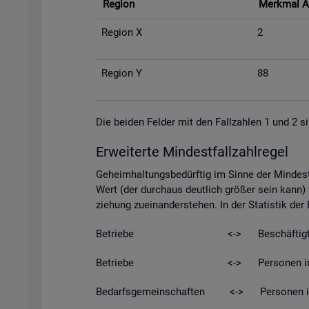
Re­gi­on
Merk­mal A
Re­gi­on X
2
Re­gi­on Y
88
Die bei­den Fel­der mit den Fall­zah­len 1 und 2 si
Er­wei­ter­te Min­dest­fall­zahl­re­gel
Ge­heim­hal­tungs­be­dürf­tig im Sinne der Min­dest­
Wert (der durch­aus deut­lich grö­ßer sein kann) w
zie­hung zu­ein­an­der­ste­hen. In der Sta­tis­tik de
Be­trie­be <-> Be­schäf­tig­t
Be­trie­be <-> Per­so­nen in Kurz­ar­be
Be­darfs­ge­mein­schaf­ten <-> Per­so­nen in Be