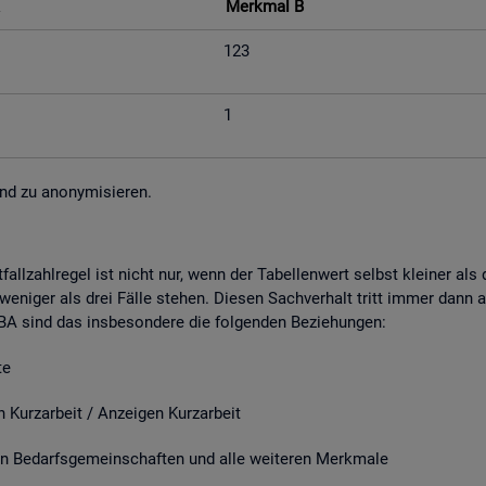
Merk­mal B
123
1
nd zu an­ony­mi­sie­ren.
fall­zahl­re­gel ist nicht nur, wenn der Ta­bel­len­wert selbst klei­ner al
e­ni­ger als drei Fälle ste­hen. Die­sen Sach­ver­halt tritt immer dann a
r BA sind das ins­be­son­de­re die fol­gen­den Be­zie­hun­gen:
e
it / An­zei­gen Kurz­ar­beit
­darfs­ge­mein­schaf­ten und alle wei­te­ren Merk­ma­le