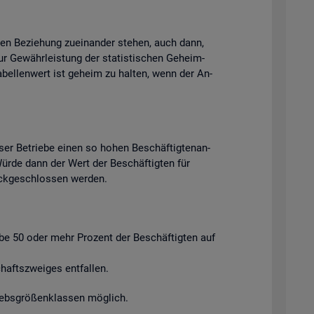
chen Be­zie­hung zu­ein­an­der ste­hen, auch dann,
ur Ge­währ­leis­tung der sta­tis­ti­schen Ge­heim­
Ta­bel­len­wert ist ge­heim zu hal­ten, wenn der An­
ser Be­trie­be einen so hohen Be­schäf­tig­ten­an­
. Würde dann der Wert der Be­schäf­tig­ten für
ück­ge­schlos­sen wer­den.
ie­be 50 oder mehr Pro­zent der Be­schäf­tig­ten auf
afts­zwei­ges ent­fal­len.
riebs­grö­ßen­klas­sen mög­lich.