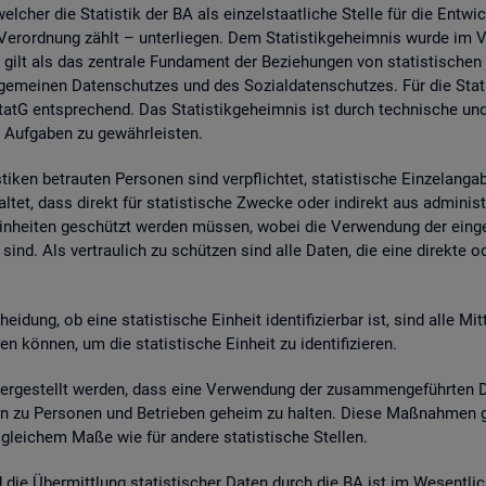
wel­cher die Sta­tis­tik der BA als ein­zel­staat­li­che Stel­le für die Ent­wic
. Ver­ord­nung zählt – un­ter­lie­gen. Dem Sta­tis­tik­ge­heim­nis wurde im
 gilt als das zen­tra­le Fun­da­ment der Be­zie­hun­gen von sta­tis­ti­sche
e­mei­nen Da­ten­schut­zes und des So­zi­al­da­ten­schut­zes. Für die Sta­t
tG ent­spre­chend. Das Sta­tis­tik­ge­heim­nis ist durch tech­ni­sche und
 Auf­ga­ben zu ge­währ­leis­ten.
i­ken be­trau­ten Per­so­nen sind ver­pflich­tet, sta­tis­ti­sche Ein­zel­an­
­tet, dass di­rekt für sta­tis­ti­sche Zwe­cke oder in­di­rekt aus ad­mi­nis­t
e Ein­hei­ten ge­schützt wer­den müs­sen, wobei die Ver­wen­dung der ein­ge
sind. Als ver­trau­lich zu schüt­zen sind alle Daten, die eine di­rek­te oder in
hei­dung, ob eine sta­tis­ti­sche Ein­heit iden­ti­fi­zier­bar ist, sind alle Mi
kön­nen, um die sta­tis­ti­sche Ein­heit zu iden­ti­fi­zie­ren.
­ge­stellt wer­den, dass eine Ver­wen­dung der zu­sam­men­ge­führ­ten Dat
a­ten zu Per­so­nen und Be­trie­ben ge­heim zu hal­ten. Diese Maß­nah­men 
n glei­chem Maße wie für an­de­re sta­tis­ti­sche Stel­len.
nd die Über­mitt­lung sta­tis­ti­scher Daten durch die BA ist im We­sent­li­