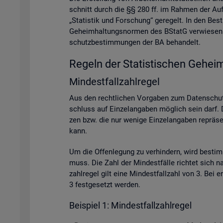
schnitt durch die §§ 280 ff. im Rah­men der Auf­ga­
„Sta­tis­tik und For­schung“ ge­re­gelt. In den Be
Ge­heim­hal­tungs­nor­men des BStatG ver­wie­sen. A
schutz­be­stim­mun­gen der BA be­han­delt.
Re­geln der Sta­tis­ti­schen Ge­heim
Min­dest­fall­zahl­re­gel
Aus den recht­li­chen Vor­ga­ben zum Da­ten­schutz
schluss auf Ein­zel­an­ga­ben mög­lich sein darf. D
zen bzw. die nur we­ni­ge Ein­zel­an­ga­ben re­prä­se
kann.
Um die Of­fen­le­gung zu ver­hin­dern, wird be­sti
muss. Die Zahl der Min­dest­fäl­le rich­tet sich na
zahl­re­gel gilt eine Min­dest­fall­zahl von 3. Bei
3 fest­ge­setzt wer­den.
Bei­spiel 1: Min­dest­fall­zahl­re­gel