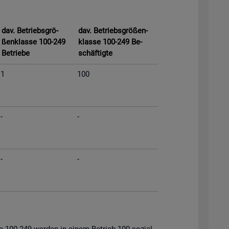
dav. Be­triebs­grö­
dav. Be­triebs­grö­ßen­
ßen­klas­se 100-249
klas­se 100-249 Be­
Be­trie­be
schäf­tig­te
1
100
-
-
-
-
s­se 100-249 wer­den in einem Be­trieb 100 so­zi­al­