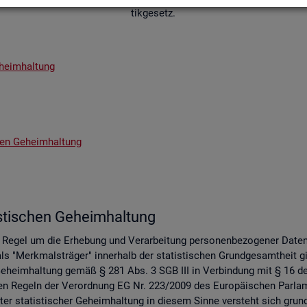
tik­ge­setz.
­heim­hal­tung
chen Ge­heim­hal­tung
s­ti­schen Ge­heim­hal­tung
er Regel um die Er­he­bung und Ver­ar­bei­tung per­so­nen­be­zo­ge­ner Date
s "Merk­mals­trä­ger" in­ner­halb der sta­tis­ti­schen Grund­ge­samt­heit gil
 Ge­heim­hal­tung gemäß § 281 Abs. 3 SGB III in Ver­bin­dung mit § 16 des 
 an den Re­geln der Ver­ord­nung EG Nr. 223/2009 des Eu­ro­päi­schen Pa
er sta­tis­ti­scher Ge­heim­hal­tung in die­sem Sinne ver­steht sich grund