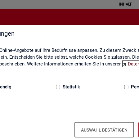
INHALT
lungen
Statistische Geheimhaltung
Online-Angebote auf Ihre Bedürfnisse anpassen. Zu diesem Zweck s
in. Entscheiden Sie bitte selbst, welche Cookies Sie zulassen. Di
eschrieben. Weitere Informationen erhalten Sie in unserer
Date
:
GRUNDLAGEN
endig
Statistik
Per
sche Geheimhaltung
­grund­in­for­ma­ti­on Sta­tis­ti­sche Ge­heim­
AUSWAHL BESTÄTIGEN
­gen des Da­ten­schut­zes für So­zi­al­da­ten und die Grund­sät­ze der Sta­