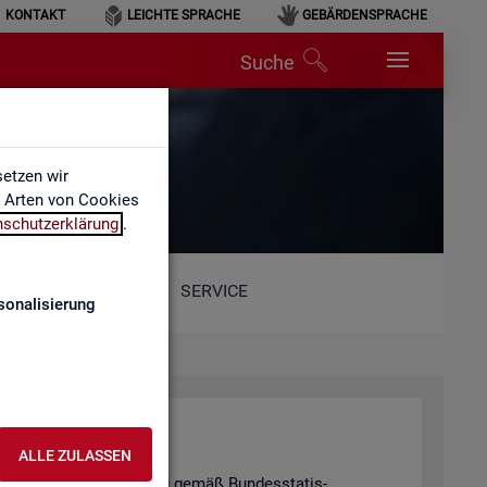
KONTAKT
LEICHTE SPRACHE
GEBÄRDENSPRACHE
Suche
etzen wir
e Arten von Cookies
nschutzerklärung
.
SERVICE
sonalisierung
hal­tung
ALLE ZULASSEN
tis­ti­schen Ge­heim­hal­tung gemäß Bun­des­sta­tis­