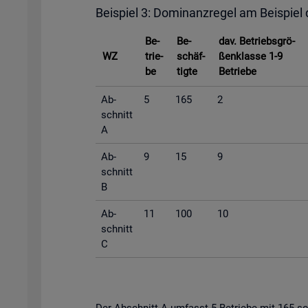
Bei­spiel 3: Do­mi­nanz­re­gel am Bei­spiel
Be­
Be­
dav. Be­triebs­grö­
WZ
trie­
schäf­
ßen­klas­se 1-9
be
tig­te
Be­trie­be
Ab­
5
165
2
schnitt
A
Ab­
9
15
9
schnitt
B
Ab­
11
100
10
schnitt
C
Der Ab­schnitt A um­fasst 5 Be­trie­be mit 165 so­zi