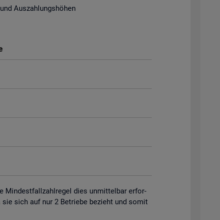
 und Aus­zah­lungs­hö­hen
e
in­dest­fall­zahl­re­gel dies un­mit­tel­bar er­for­
 da sie sich auf nur 2 Be­trie­be be­zieht und somit