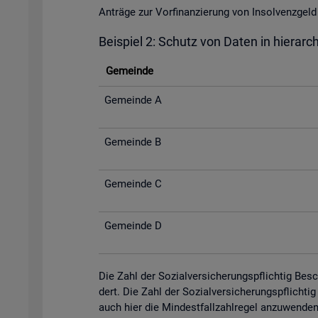
An­trä­ge zur Vor­fi­nan­zie­rung von In­sol­venz­
Bei­spiel 2: Schutz von Daten in hier­ar­c
Ge­mein­de
Ge­mein­de A
Ge­mein­de B
Ge­mein­de C
Ge­mein­de D
Die Zahl der So­zi­al­ver­si­che­rungs­pflich­tig Be­
dert. Die Zahl der So­zi­al­ver­si­che­rungs­pflich­
auch hier die Min­dest­fall­zahl­re­gel an­zu­wen­de