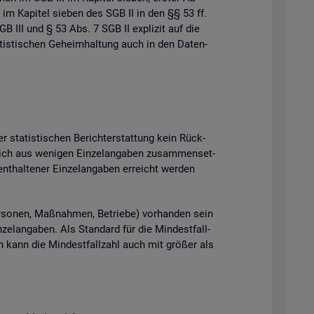
 im Ka­pi­tel sie­ben des SGB II in den §§ 53 ff.
B III und § 53 Abs. 7 SGB II ex­pli­zit auf die
tis­ti­schen Ge­heim­hal­tung auch in den Da­ten­
 sta­tis­ti­schen Be­richt­erstat­tung kein Rück­
ich aus we­ni­gen Ein­zel­an­ga­ben zu­sam­men­set­
t­hal­te­ner Ein­zel­an­ga­ben er­reicht wer­den
­so­nen, Maß­nah­men, Be­trie­be) vor­han­den sein
el­an­ga­ben. Als Stan­dard für die Min­dest­fall­
ten kann die Min­dest­fall­zahl auch mit grö­ßer als