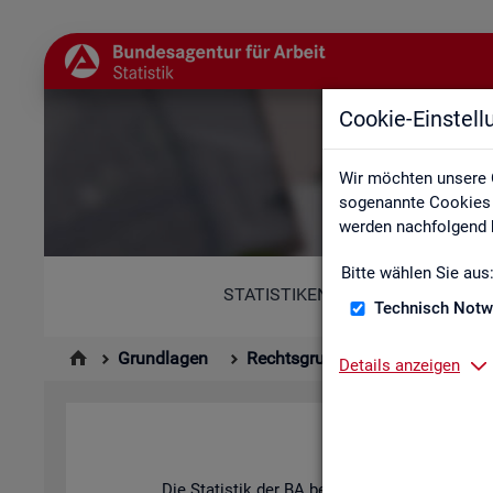
Cookie-Einstel
Wir möchten unsere 
sogenannte Cookies e
werden nachfolgend b
Bitte wählen Sie aus
STATISTIKEN
Technisch Notw
Grundlagen
Rechtsgrundlagen
Statisti
Details anzeigen
Hin­ter
Die Sta­tis­tik der BA be­ach­tet die An­for­de­run