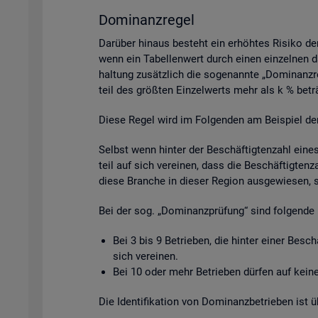
Do­mi­nanz­re­gel
Dar­über hin­aus be­steht ein er­höh­tes Ri­si­ko de
wenn ein Ta­bel­len­wert durch einen ein­zel­nen da­
hal­tung zu­sätz­lich die so­ge­nann­te „Do­mi­nanz­
teil des grö­ß­ten Ein­zel­werts mehr als k % be­tr
Diese Regel wird im Fol­gen­den am Bei­spiel der Be­
Selbst wenn hin­ter der Be­schäf­tig­ten­zahl eine
teil auf sich ver­ei­nen, dass die Be­schäf­tig­ten­
diese Bran­che in die­ser Re­gi­on aus­ge­wie­sen, 
Bei der sog. „Do­mi­nanz­prü­fung“ sind fol­gen­de 
Bei 3 bis 9 Be­trie­ben, die hin­ter einer Be­sc
sich ver­ei­nen.
Bei 10 oder mehr Be­trie­ben dür­fen auf keine 
Die Iden­ti­fi­ka­ti­on von Do­mi­nanz­be­trie­ben is