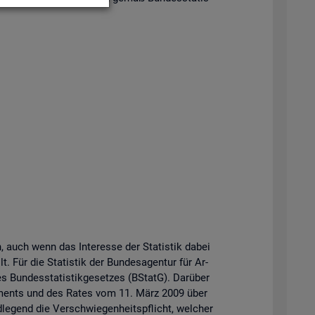
n, auch wenn das In­ter­es­se der Sta­tis­tik dabei
t. Für die Sta­tis­tik der Bun­des­agen­tur für Ar­
Bun­des­sta­tis­tik­ge­set­zes (BStatG). Dar­über
r­la­ments und des Rates vom 11. März 2009 über
­le­gend die Ver­schwie­gen­heits­pflicht, wel­cher