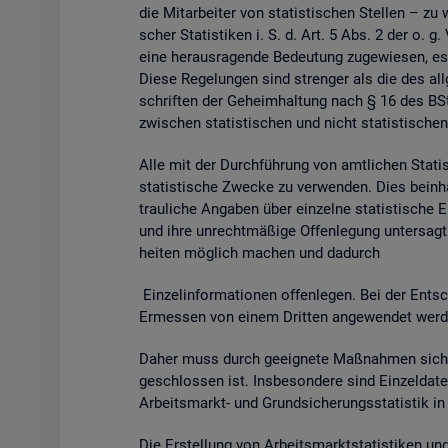
die Mit­ar­bei­ter von sta­tis­ti­schen Stel­len – zu 
scher Sta­tis­ti­ken i. S. d. Art. 5 Abs. 2 der o. g
eine her­aus­ra­gen­de Be­deu­tung zu­ge­wie­sen, es
Diese Re­ge­lun­gen sind stren­ger als die des all­g
schrif­ten der Ge­heim­hal­tung nach § 16 des BSta
zwi­schen sta­tis­ti­schen und nicht sta­tis­ti­schen
Alle mit der Durch­füh­rung von amt­li­chen Sta­tis­t
sta­tis­ti­sche Zwe­cke zu ver­wen­den. Dies be­inhal
trau­li­che An­ga­ben über ein­zel­ne sta­tis­ti­sch
und ihre un­recht­mä­ßi­ge Of­fen­le­gung un­ter­sagt 
hei­ten mög­lich ma­chen und da­durch
Ein­zel­in­for­ma­tio­nen of­fen­le­gen. Bei der Ent­sc
Er­mes­sen von einem Drit­ten an­ge­wen­det wer­den 
Daher muss durch ge­eig­ne­te Maß­nah­men si­cher
ge­schlos­sen ist. Ins­be­son­de­re sind Ein­zel­d
Ar­beits­markt- und Grund­si­che­rungs­sta­tis­tik i
Die Er­stel­lung von Ar­beits­markt­sta­tis­ti­ken u