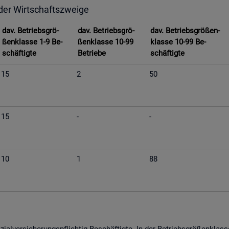
 der Wirt­schafts­zwei­ge
dav. Be­triebs­grö­
dav. Be­triebs­grö­
dav. Be­triebs­grö­ßen­
ßen­klas­se 1-9 Be­
ßen­klas­se 10-99
klas­se 10-99 Be­
schäf­tig­te
Be­trie­be
schäf­tig­te
15
2
50
15
-
-
10
1
88
­al­ver­si­che­rungs­pflich­tig Be­schäf­tig­te. In der Be­triebs­grö­ßen­kla