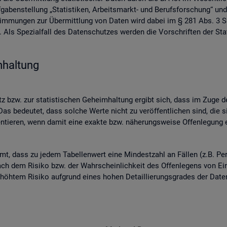
ben­stel­lung „Sta­tis­ti­ken, Ar­beits­markt- und Be­rufs­for­schung“ und
­stim­mun­gen zur Über­mitt­lung von Daten wird dabei im § 281 Abs. 3 SG
ls Spe­zi­al­fall des Da­ten­schut­zes wer­den die Vor­schrif­ten der Sta­
­hal­tung
 bzw. zur sta­tis­ti­schen Ge­heim­hal­tung er­gibt sich, dass im Zuge der
as be­deu­tet, dass sol­che Werte nicht zu ver­öf­fent­li­chen sind, die s
n­tie­ren, wenn damit eine ex­ak­te bzw. nä­he­rungs­wei­se Of­fen­le­gung en
mmt, dass zu jedem Ta­bel­len­wert eine Min­dest­zahl an Fäl­len (z.B. Per
ch dem Ri­si­ko bzw. der Wahr­schein­lich­keit des Of­fen­le­gens von Ein­z
 er­höh­tem Ri­si­ko auf­grund eines hohen De­tail­lie­rungs­gra­des der Da