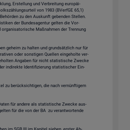
k­lung, Er­stel­lung und Ver­brei­tung eu­ro­päi­
 Volks­zäh­lungs­ur­teil von 1983 (BVerf­GE 65,1)
n Be­hör­den zu den Aus­kunft ge­ben­den Stel­len.
is­ti­ken der Bun­des­agen­tur gel­ten die Vor­
 or­ga­ni­sa­to­ri­sche Maß­nah­men der Tren­nung
ga­ben ge­heim zu hal­ten und grund­sätz­lich nur für
ra­ti­ven oder sons­ti­gen Quel­len ein­ge­hol­te ver­
­hol­ten An­ga­ben für nicht sta­tis­ti­sche Zwe­cke
­di­rek­te Iden­ti­fi­zie­rung sta­tis­ti­scher Ein­
t­tel zu be­rück­sich­ti­gen, die nach ver­nünf­ti­gem
en für an­de­re als sta­tis­ti­sche Zwe­cke aus­
gel­ten für die von der BA zu ver­ant­wor­ten­de
chen im SGB III im Ka­pi­tel sie­ben, ers­ter Ab­