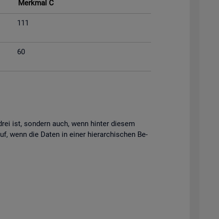
Merk­mal C
111
60
s drei ist, son­dern auch, wenn hin­ter die­sem
uf, wenn die Daten in einer hier­ar­chi­schen Be­