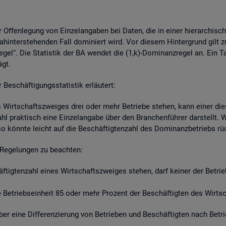
r Of­fen­le­gung von Ein­zel­an­ga­ben bei Daten, die in einer hier­ar­chi­s
hin­ter­ste­hen­den Fall do­mi­niert wird. Vor die­sem Hin­ter­grund gilt z
re­gel“. Die Sta­tis­tik der BA wen­det die (1,k)-Do­mi­nanz­re­gel an. Ein 
ägt.
schäf­ti­gungs­sta­tis­tik er­läu­tert:
s Wirt­schafts­zwei­ges drei oder mehr Be­trie­be ste­hen, kann einer die­
zahl prak­tisch eine Ein­zel­an­ga­be über den Bran­chen­füh­rer dar­stellt
so könn­te leicht auf die Be­schäf­tig­ten­zahl des Do­mi­nanz­be­triebs r
Re­ge­lun­gen zu be­ach­ten:
häf­tig­ten­zahl eines Wirt­schafts­zwei­ges ste­hen, darf kei­ner der Be­tr
Be­triebs­ein­heit 85 oder mehr Pro­zent der Be­schäf­tig­ten des Wirt­sch
t über eine Dif­fe­ren­zie­rung von Be­trie­ben und Be­schäf­tig­ten nach Be­t