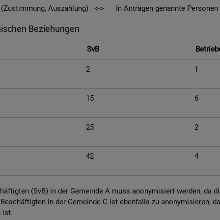
geld (Zu­stim­mung, Aus­zah­lung) <-> In An­trä­gen ge­nann­te Per­so­nen
hi­schen Be­zie­hun­gen
SvB
Be­trie­b
2
1
15
6
25
2
42
4
schäf­tig­ten (SvB) in der Ge­mein­de A muss an­ony­mi­siert wer­den, da die M
tig Be­schäf­tig­ten in der Ge­mein­de C ist eben­falls zu an­ony­mi­sie­ren,
n ist.