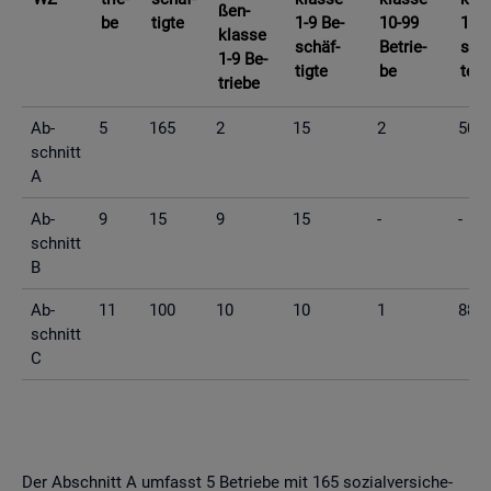
ßen­
be
tig­te
1-9 Be­
10-99
10-9
klas­se
schäf­
Be­trie­
schä
1-9 Be­
tig­te
be
te
trie­be
Ab­
5
165
2
15
2
50
schnitt
A
Ab­
9
15
9
15
-
-
schnitt
B
Ab­
11
100
10
10
1
88
schnitt
C
Der Ab­schnitt A um­fasst 5 Be­trie­be mit 165 so­zi­al­ver­si­che­