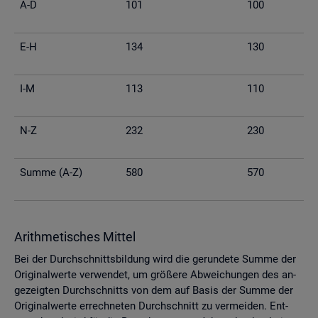
A-D
101
100
E-H
134
130
I-M
113
110
N-Z
232
230
Summe (A-Z)
580
570
Arith­me­ti­sches Mit­tel
Bei der Durch­schnitts­bil­dung wird die ge­run­de­te Summe der
Ori­gi­nal­wer­te ver­wen­det, um grö­ße­re Ab­wei­chun­gen des an­
ge­zeig­ten Durch­schnitts von dem auf Basis der Summe der
Ori­gi­nal­wer­te er­rech­ne­ten Durch­schnitt zu ver­mei­den. Ent­