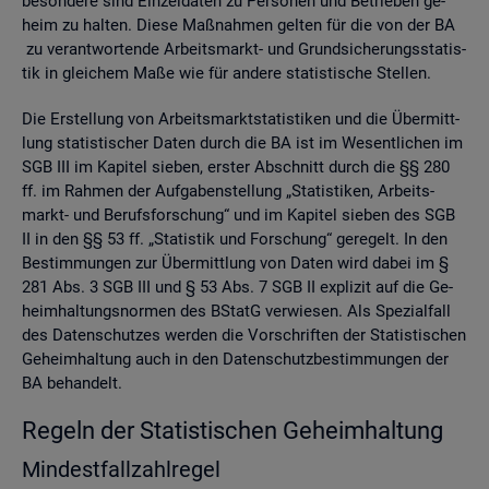
be­son­de­re sind Ein­zel­da­ten zu Per­so­nen und Be­trie­ben ge­
heim zu hal­ten. Diese Maß­nah­men gel­ten für die von der BA
zu ver­ant­wor­ten­de Ar­beits­markt- und Grund­si­che­rungs­sta­tis­
tik in glei­chem Maße wie für an­de­re sta­tis­ti­sche Stel­len.
Die Er­stel­lung von Ar­beits­markt­sta­tis­ti­ken und die Über­mitt­
lung sta­tis­ti­scher Daten durch die BA ist im We­sent­li­chen im
SGB III im Ka­pi­tel sie­ben, ers­ter Ab­schnitt durch die §§ 280
ff. im Rah­men der Auf­ga­ben­stel­lung „Sta­tis­ti­ken, Ar­beits­
markt- und Be­rufs­for­schung“ und im Ka­pi­tel sie­ben des SGB
II in den §§ 53 ff. „Sta­tis­tik und For­schung“ ge­re­gelt. In den
Be­stim­mun­gen zur Über­mitt­lung von Daten wird dabei im §
281 Abs. 3 SGB III und § 53 Abs. 7 SGB II ex­pli­zit auf die Ge­
heim­hal­tungs­nor­men des BStatG ver­wie­sen. Als Spe­zi­al­fall
des Da­ten­schut­zes wer­den die Vor­schrif­ten der Sta­tis­ti­schen
Ge­heim­hal­tung auch in den Da­ten­schutz­be­stim­mun­gen der
BA be­han­delt.
Re­geln der Sta­tis­ti­schen Ge­heim­hal­tung
Min­dest­fall­zahl­re­gel