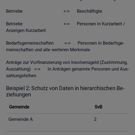
Be­trie­be <-> Be­schäf­tig­te
Be­trie­be <-> Per­so­nen in Kurz­ar­beit /
An­zei­gen Kurz­ar­beit
Be­darfs­ge­mein­schaf­ten <-> Per­so­nen in Be­darfs­ge­
mein­schaf­ten und alle wei­te­ren Merk­ma­le
An­trä­ge zur Vor­fi­nan­zie­rung von In­sol­venz­geld (Zu­stim­mung,
Aus­zah­lung) <-> In An­trä­gen ge­nann­te Per­so­nen und Aus­
zah­lungs­hö­hen
Bei­spiel 2: Schutz von Daten in hier­ar­chi­schen Be­
zie­hun­gen
Ge­mein­de
SvB
Ge­mein­de A
2