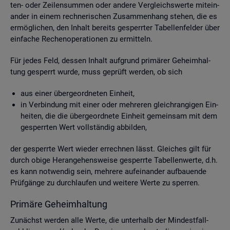
ten- oder Zei­len­sum­men oder an­de­re Ver­gleichs­wer­te mit­ein­
an­der in einem rech­ne­ri­schen Zu­sam­men­hang ste­hen, die es
er­mög­li­chen, den In­halt be­reits ge­sperr­ter Ta­bel­len­fel­der über
ein­fa­che Re­chen­ope­ra­tio­nen zu er­mit­teln.
Für jedes Feld, des­sen In­halt auf­grund pri­mä­rer Ge­heim­hal­
tung ge­sperrt wurde, muss ge­prüft wer­den, ob sich
aus einer über­ge­ord­ne­ten Ein­heit,
in Ver­bin­dung mit einer oder meh­re­ren gleich­ran­gi­gen Ein­
hei­ten, die die über­ge­ord­ne­te Ein­heit ge­mein­sam mit dem
ge­sperr­ten Wert voll­stän­dig ab­bil­den,
der ge­sperr­te Wert wie­der er­rech­nen lässt. Glei­ches gilt für
durch obige Her­an­ge­hens­wei­se ge­sperr­te Ta­bel­len­wer­te, d.h.
es kann not­wen­dig sein, meh­re­re auf­ein­an­der auf­bau­en­de
Prüf­gän­ge zu durch­lau­fen und wei­te­re Werte zu sper­ren.
Pri­mä­re Ge­heim­hal­tung
Zu­nächst wer­den alle Werte, die un­ter­halb der Min­dest­fall­