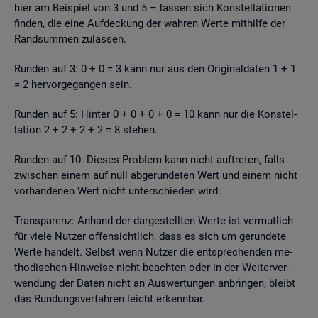
hier am Bei­spiel von 3 und 5 – las­sen sich Kon­stel­la­tio­nen
fin­den, die eine Auf­de­ckung der wah­ren Werte mit­hil­fe der
Rand­sum­men zu­las­sen.
Run­den auf 3: 0 + 0 = 3 kann nur aus den Ori­gi­nal­da­ten 1 + 1
= 2 her­vor­ge­gan­gen sein.
Run­den auf 5: Hin­ter 0 + 0 + 0 + 0 = 10 kann nur die Kon­stel­
la­ti­on 2 + 2 + 2 + 2 = 8 ste­hen.
Run­den auf 10: Die­ses Pro­blem kann nicht auf­tre­ten, falls
zwi­schen einem auf null ab­ge­run­de­ten Wert und einem nicht
vor­han­de­nen Wert nicht un­ter­schie­den wird.
Trans­pa­renz: An­hand der dar­ge­stell­ten Werte ist ver­mut­lich
für viele Nut­zer of­fen­sicht­lich, dass es sich um ge­run­de­te
Werte han­delt. Selbst wenn Nut­zer die ent­spre­chen­den me­
tho­di­schen Hin­wei­se nicht be­ach­ten oder in der Wei­ter­ver­
wen­dung der Daten nicht an Aus­wer­tun­gen an­brin­gen, bleibt
das Run­dungs­ver­fah­ren leicht er­kenn­bar.