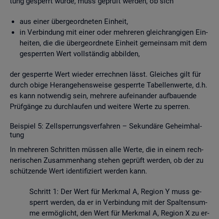
tung ge­sperrt wurde, muss ge­prüft wer­den, ob sich
aus einer über­ge­ord­ne­ten Ein­heit,
in Ver­bin­dung mit einer oder meh­re­ren gleich­ran­gi­gen Ein­
hei­ten, die die über­ge­ord­ne­te Ein­heit ge­mein­sam mit dem
ge­sperr­ten Wert voll­stän­dig ab­bil­den,
der ge­sperr­te Wert wie­der er­rech­nen lässt. Glei­ches gilt für
durch obige Her­an­ge­hens­wei­se ge­sperr­te Ta­bel­len­wer­te, d.h.
es kann not­wen­dig sein, meh­re­re auf­ein­an­der auf­bau­en­de
Prüf­gän­ge zu durch­lau­fen und wei­te­re Werte zu sper­ren.
Bei­spiel 5: Zell­sper­rungs­ver­fah­ren – Se­kun­dä­re Ge­heim­hal­
tung
In meh­re­ren Schrit­ten müs­sen alle Werte, die in einem rech­
ne­ri­schen Zu­sam­men­hang ste­hen ge­prüft wer­den, ob der zu
schüt­zen­de Wert iden­ti­fi­ziert wer­den kann.
Schritt 1: Der Wert für Merk­mal A, Re­gi­on Y muss ge­
sperrt wer­den, da er in Ver­bin­dung mit der Spal­ten­sum­
me er­mög­licht, den Wert für Merk­mal A, Re­gi­on X zu er­