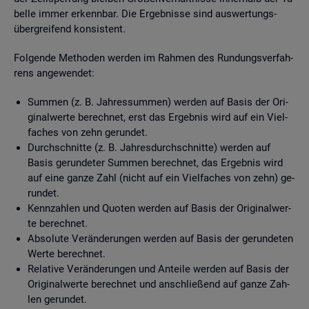
bel­le immer er­kenn­bar. Die Er­geb­nis­se sind aus­wer­tungs­
über­grei­fend kon­sis­tent.
Fol­gen­de Me­tho­den wer­den im Rah­men des Run­dungs­ver­fah­
rens an­ge­wen­det:
Sum­men (z. B. Jah­res­sum­men) wer­den auf Basis der Ori­
gi­nal­wer­te be­rech­net, erst das Er­geb­nis wird auf ein Viel­
fa­ches von zehn ge­run­det.
Durch­schnit­te (z. B. Jah­res­durch­schnit­te) wer­den auf
Basis ge­run­de­ter Sum­men be­rech­net, das Er­geb­nis wird
auf eine ganze Zahl (nicht auf ein Viel­fa­ches von zehn) ge­
run­det.
Kenn­zah­len und Quo­ten wer­den auf Basis der Ori­gi­nal­wer­
te be­rech­net.
Ab­so­lu­te Ver­än­de­run­gen wer­den auf Basis der ge­run­de­ten
Werte be­rech­net.
Re­la­ti­ve Ver­än­de­run­gen und An­tei­le wer­den auf Basis der
Ori­gi­nal­wer­te be­rech­net und an­schlie­ßend auf ganze Zah­
len ge­run­det.