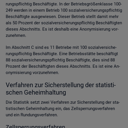
rungs­pflich­tig Be­schäf­tig­te. In der Be­triebs­grö­ßen­klas­se 100-
249 wer­den in einem Be­trieb 100 so­zi­al­ver­si­che­rungs­pflich­tig
Be­schäf­tig­te aus­ge­wie­sen. Die­ser Be­trieb stellt damit mehr
als 50 Pro­zent der so­zi­al­ver­si­che­rungs­pflich­tig Be­schäf­tig­ten
die­ses Ab­schnitts. Es ist des­halb eine An­ony­mi­sie­rung vor­
zu­neh­men.
Im Ab­schnitt C sind es 11 Be­trie­be mit 100 so­zi­al­ver­si­che­
rungs­pflich­tig Be­schäf­tig­te. Eine Be­triebs­stät­te be­schäf­tigt
88 so­zi­al­ver­si­che­rungs­pflich­tig Be­schäf­tig­te, dies sind 88
Pro­zent der Be­schäf­tig­ten die­ses Ab­schnitts. Es ist eine An­
ony­mi­sie­rung vor­zu­neh­men.
Ver­fah­ren zur Si­cher­stel­lung der sta­tis­ti­
schen Ge­heim­hal­tung
Die Sta­tis­tik setzt zwei Ver­fah­ren zur Si­cher­stel­lung der sta­
tis­ti­schen Ge­heim­hal­tung ein, das Zell­sper­rungs­ver­fah­ren
und ein Run­dungs­ver­fah­ren.
Zell­sper­rungs­ver­fah­ren