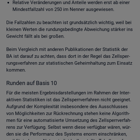
Re­la­ti­ve Ver­än­de­run­gen und An­tei­le wer­den erst ab einer
Min­dest­fall­zahl von 250 im Nen­ner aus­ge­wie­sen.
Die Fall­zah­len zu be­ach­ten ist grund­sätz­lich wich­tig, weil bei
klei­nen Wer­ten die run­dungs­be­ding­te Ab­wei­chung stär­ker ins
Ge­wicht fällt als bei gro­ßen.
Beim Ver­gleich mit an­de­ren Pu­bli­ka­tio­nen der Sta­tis­tik der
BA ist dar­auf zu ach­ten, dass dort in der Regel das Zell­sper­
rungs­ver­fah­ren zur sta­tis­ti­schen Ge­heim­hal­tung zum Ein­satz
kom­men.
Run­den auf Basis 10
Für die meis­ten Er­geb­nis­dar­stel­lun­gen im Rah­men der In­ter­
ak­ti­ven Sta­tis­ti­ken ist das Zell­sperr­ver­fah­ren nicht ge­eig­net.
Auf­grund der Kom­ple­xi­tät ins­be­son­de­re des Aus­schlus­ses
von Mög­lich­kei­ten zur Rück­rech­nung ste­hen keine Al­go­rith­
men für eine au­to­ma­ti­sier­te Um­set­zung des Zell­sperr­ver­fah­
rens zur Ver­fü­gung. Selbst wenn diese ver­füg­bar wären, wür­
den sie die Per­for­manz des Sys­tems enorm ein­schrän­ken,