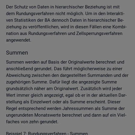
Der Schutz von Daten in hier­ar­chi­scher Be­zie­hung ist mit
dem Run­dungs­ver­fah­ren nicht mög­lich. Um in den In­ter­ak­ti­
ven Sta­tis­ti­ken der BA den­noch Daten in hier­ar­chi­scher Be­
zie­hung zu ver­öf­fent­li­chen, wird in die­sen Fäl­len eine Kom­bi­
na­ti­on aus Run­dungs­ver­fah­ren und Zell­sper­rungs­ver­fah­ren
an­ge­wen­det.
Sum­men
Sum­men wer­den auf Basis der Ori­gi­nal­wer­te be­rech­net und
an­schlie­ßend ge­run­det. Das führt mög­li­cher­wei­se zu einer
Ab­wei­chung zwi­schen den dar­ge­stell­ten Sum­man­den und der
zu­ge­hö­ri­gen Summe. Dafür liegt die an­ge­zeig­te Summe
grund­sätz­lich näher am Ori­gi­nal­wert. Zu­sätz­lich wird jeder
Wert immer gleich an­ge­zeigt, egal ob er in der ak­tu­el­len Dar­
stel­lung als Ein­zel­wert oder als Summe er­scheint. Die­ser
Regel ent­spre­chend wer­den Jah­res­sum­men als Summe der
un­ge­run­de­ten Mo­nats­wer­te be­rech­net und dann auf ein Viel­
fa­ches von zehn ge­run­det.
Bei­spiel 7: Run­dungs­ver­fah­ren - Sum­men