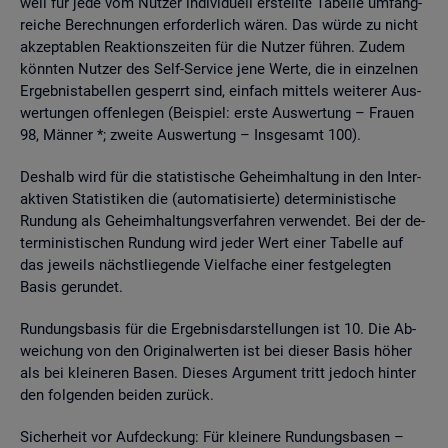
weil für jede vom Nut­zer in­di­vi­du­ell er­stell­te Ta­bel­le um­fang­
rei­che Be­rech­nun­gen er­for­der­lich wären. Das würde zu nicht
ak­zep­ta­blen Re­ak­ti­ons­zei­ten für die Nut­zer füh­ren. Zudem
könn­ten Nut­zer des Self-Ser­vice jene Werte, die in ein­zel­nen
Er­geb­nis­ta­bel­len ge­sperrt sind, ein­fach mit­tels wei­te­rer Aus­
wer­tun­gen of­fen­le­gen (Bei­spiel: erste Aus­wer­tung – Frau­en
98, Män­ner *; zwei­te Aus­wer­tung – Ins­ge­samt 100).
Des­halb wird für die sta­tis­ti­sche Ge­heim­hal­tung in den In­ter­
ak­ti­ven Sta­tis­ti­ken die (au­to­ma­ti­sier­te) de­ter­mi­nis­ti­sche
Run­dung als Ge­heim­hal­tungs­ver­fah­ren ver­wen­det. Bei der de­
ter­mi­nis­ti­schen Run­dung wird jeder Wert einer Ta­bel­le auf
das je­weils nächst­lie­gen­de Viel­fa­che einer fest­ge­leg­ten
Basis ge­run­det.
Run­dungs­ba­sis für die Er­geb­nis­dar­stel­lun­gen ist 10. Die Ab­
wei­chung von den Ori­gi­nal­wer­ten ist bei die­ser Basis höher
als bei klei­ne­ren Basen. Die­ses Ar­gu­ment tritt je­doch hin­ter
den fol­gen­den bei­den zu­rück.
Si­cher­heit vor Auf­de­ckung: Für klei­ne­re Run­dungs­ba­sen –