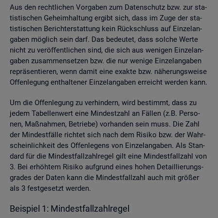
Aus den recht­li­chen Vor­ga­ben zum Da­ten­schutz bzw. zur sta­
tis­ti­schen Ge­heim­hal­tung er­gibt sich, dass im Zuge der sta­
tis­ti­schen Be­richt­erstat­tung kein Rück­schluss auf Ein­zel­an­
ga­ben mög­lich sein darf. Das be­deu­tet, dass sol­che Werte
nicht zu ver­öf­fent­li­chen sind, die sich aus we­ni­gen Ein­zel­an­
ga­ben zu­sam­men­set­zen bzw. die nur we­ni­ge Ein­zel­an­ga­ben
re­prä­sen­tie­ren, wenn damit eine ex­ak­te bzw. nä­he­rungs­wei­se
Of­fen­le­gung ent­hal­te­ner Ein­zel­an­ga­ben er­reicht wer­den kann.
Um die Of­fen­le­gung zu ver­hin­dern, wird be­stimmt, dass zu
jedem Ta­bel­len­wert eine Min­dest­zahl an Fäl­len (z.B. Per­so­
nen, Maß­nah­men, Be­trie­be) vor­han­den sein muss. Die Zahl
der Min­dest­fäl­le rich­tet sich nach dem Ri­si­ko bzw. der Wahr­
schein­lich­keit des Of­fen­le­gens von Ein­zel­an­ga­ben. Als Stan­
dard für die Min­dest­fall­zahl­re­gel gilt eine Min­dest­fall­zahl von
3. Bei er­höh­tem Ri­si­ko auf­grund eines hohen De­tail­lie­rungs­
gra­des der Daten kann die Min­dest­fall­zahl auch mit grö­ßer
als 3 fest­ge­setzt wer­den.
Bei­spiel 1: Min­dest­fall­zahl­re­gel