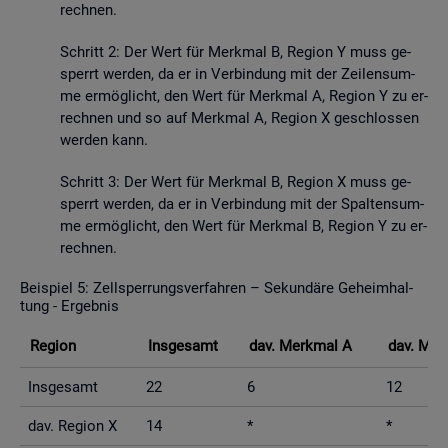
rech­nen.
Schritt 2: Der Wert für Merk­mal B, Re­gi­on Y muss ge­
sperrt wer­den, da er in Ver­bin­dung mit der Zei­len­sum­
me er­mög­licht, den Wert für Merk­mal A, Re­gi­on Y zu er­
rech­nen und so auf Merk­mal A, Re­gi­on X ge­schlos­sen
wer­den kann.
Schritt 3: Der Wert für Merk­mal B, Re­gi­on X muss ge­
sperrt wer­den, da er in Ver­bin­dung mit der Spal­ten­sum­
me er­mög­licht, den Wert für Merk­mal B, Re­gi­on Y zu er­
rech­nen.
Bei­spiel 5: Zell­sper­rungs­ver­fah­ren – Se­kun­dä­re Ge­heim­hal­
tung - Er­geb­nis
Re­gi­on
Ins­ge­samt
dav. Merk­mal A
dav. Mer
Ins­ge­samt
22
6
12
dav. Re­gi­on X
14
*
*