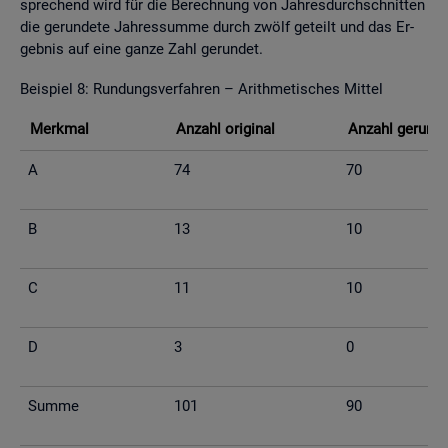
spre­chend wird für die Be­rech­nung von Jah­res­durch­schnit­ten
die ge­run­de­te Jah­res­sum­me durch zwölf ge­teilt und das Er­
geb­nis auf eine ganze Zahl ge­run­det.
Bei­spiel 8: Run­dungs­ver­fah­ren – Arith­me­ti­sches Mit­tel
Merk­mal
An­zahl ori­gi­nal
An­zahl ge­run­d
A
74
70
B
13
10
C
11
10
D
3
0
Summe
101
90