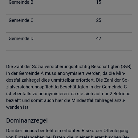
Ge­mein­de B
15
Ge­mein­de C
25
Ge­mein­de D
42
Die Zahl der So­zi­al­ver­si­che­rungs­pflich­tig Be­schäf­tig­ten (SvB)
in der Ge­mein­de A muss an­ony­mi­siert wer­den, da die Min­
dest­fall­zahl­re­gel dies un­mit­tel­bar er­for­dert. Die Zahl der So­
zi­al­ver­si­che­rungs­pflich­tig Be­schäf­tig­ten in der Ge­mein­de C
ist eben­falls zu an­ony­mi­sie­ren, da sie sich auf nur 2 Be­trie­be
be­zieht und somit auch hier die Min­dest­fall­zahl­re­gel an­zu­
wen­den ist.
Do­mi­nanz­re­gel
Dar­über hin­aus be­steht ein er­höh­tes Ri­si­ko der Of­fen­le­gung
von Ein­zel­an­ga­ben bei Daten, die in einer hier­ar­chi­schen Be­