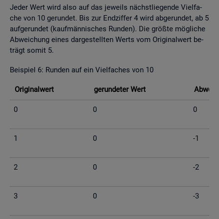
Jeder Wert wird also auf das je­weils nächst­lie­gen­de Viel­fa­
che von 10 ge­run­det. Bis zur End­zif­fer 4 wird ab­ge­run­det, ab 5
auf­ge­run­det (kauf­män­ni­sches Run­den). Die grö­ß­te mög­li­che
Ab­wei­chung eines dar­ge­stell­ten Werts vom Ori­gi­nal­wert be­
trägt somit 5.
Bei­spiel 6: Run­den auf ein Viel­fa­ches von 10
Ori­gi­nal­wert
ge­run­de­ter Wert
Ab­wei­c
0
0
0
1
0
-1
2
0
-2
3
0
-3