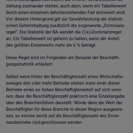
zie­hung zu­ein­an­der ste­hen, auch dann, wenn ein Ta­bel­len­wert
durch einen ein­zel­nen da­hin­ter­ste­hen­den Fall do­mi­niert wird.
Vor die­sem Hin­ter­grund gilt zur Ge­währ­leis­tung der sta­tis­ti­
schen Ge­heim­hal­tung zu­sätz­lich die so­ge­nann­te „Do­mi­nanz­
re­gel“. Die Sta­tis­tik der BA wen­det die (1,k)-Do­mi­nanz­re­gel
an. Ein Ta­bel­len­wert ist ge­heim zu hal­ten, wenn der An­teil
des grö­ß­ten Ein­zel­werts mehr als k % be­trägt.
Diese Regel wird im Fol­gen­den am Bei­spiel der Be­schäf­ti­
gungs­sta­tis­tik er­läu­tert:
Selbst wenn hin­ter der Be­schäf­tig­ten­zahl eines Wirt­schafts­
zwei­ges drei oder mehr Be­trie­be ste­hen, kann einer die­ser
Be­trie­be einen so hohen Be­schäf­tig­ten­an­teil auf sich ver­ei­
nen, dass die Be­schäf­tig­ten­zahl prak­tisch eine Ein­zel­an­ga­be
über den Bran­chen­füh­rer dar­stellt. Würde dann der Wert der
Be­schäf­tig­ten für diese Bran­che in die­ser Re­gi­on aus­ge­wie­
sen, so könn­te leicht auf die Be­schäf­tig­ten­zahl des Do­mi­
nanz­be­triebs rück­ge­schlos­sen wer­den.