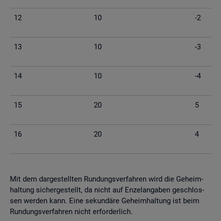
12
10
-2
13
10
-3
14
10
-4
15
20
5
16
20
4
Mit dem dar­ge­stell­ten Run­dungs­ver­fah­ren wird die Ge­heim­
hal­tung si­cher­ge­stellt, da nicht auf En­zel­an­ga­ben ge­schlos­
sen wer­den kann. Eine se­kun­dä­re Ge­heim­hal­tung ist beim
Run­dungs­ver­fah­ren nicht er­for­der­lich.