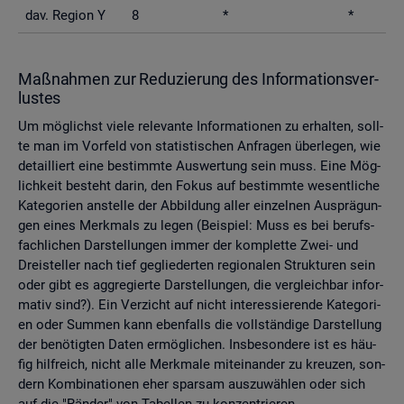
dav. Re­gi­on Y
8
*
*
Maß­nah­men zur Re­du­zie­rung des In­for­ma­ti­ons­ver­
lus­tes
Um mög­lichst viele re­le­van­te In­for­ma­tio­nen zu er­hal­ten, soll­
te man im Vor­feld von sta­tis­ti­schen An­fra­gen über­le­gen, wie
de­tail­liert eine be­stimm­te Aus­wer­tung sein muss. Eine Mög­
lich­keit be­steht darin, den Fokus auf be­stimm­te we­sent­li­che
Ka­te­go­ri­en an­stel­le der Ab­bil­dung aller ein­zel­nen Aus­prä­gun­
gen eines Merk­mals zu legen (Bei­spiel: Muss es bei be­rufs­
fach­li­chen Dar­stel­lun­gen immer der kom­plet­te Zwei- und
Drei­stel­ler nach tief ge­glie­der­ten re­gio­na­len Struk­tu­ren sein
oder gibt es agg­re­gier­te Dar­stel­lun­gen, die ver­gleich­bar in­for­
ma­tiv sind?). Ein Ver­zicht auf nicht in­ter­es­sie­ren­de Ka­te­go­ri­
en oder Sum­men kann eben­falls die voll­stän­di­ge Dar­stel­lung
der be­nö­tig­ten Daten er­mög­li­chen. Ins­be­son­de­re ist es häu­
fig hilf­reich, nicht alle Merk­ma­le mit­ein­an­der zu kreu­zen, son­
dern Kom­bi­na­tio­nen eher spar­sam aus­zu­wäh­len oder sich
auf die "Rän­der" von Ta­bel­len zu kon­zen­trie­ren.