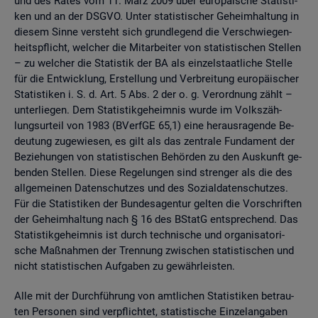
und des Rates vom 11. März 2009 über eu­ro­päi­sche Sta­tis­ti­
ken und an der DSGVO. Unter sta­tis­ti­scher Ge­heim­hal­tung in
die­sem Sinne ver­steht sich grund­le­gend die Ver­schwie­gen­
heits­pflicht, wel­cher die Mit­ar­bei­ter von sta­tis­ti­schen Stel­len
– zu wel­cher die Sta­tis­tik der BA als ein­zel­staat­li­che Stel­le
für die Ent­wick­lung, Er­stel­lung und Ver­brei­tung eu­ro­päi­scher
Sta­tis­ti­ken i. S. d. Art. 5 Abs. 2 der o. g. Ver­ord­nung zählt –
un­ter­lie­gen. Dem Sta­tis­tik­ge­heim­nis wurde im Volks­zäh­
lungs­ur­teil von 1983 (BVerf­GE 65,1) eine her­aus­ra­gen­de Be­
deu­tung zu­ge­wie­sen, es gilt als das zen­tra­le Fun­da­ment der
Be­zie­hun­gen von sta­tis­ti­schen Be­hör­den zu den Aus­kunft ge­
ben­den Stel­len. Diese Re­ge­lun­gen sind stren­ger als die des
all­ge­mei­nen Da­ten­schut­zes und des So­zi­al­da­ten­schut­zes.
Für die Sta­tis­ti­ken der Bun­des­agen­tur gel­ten die Vor­schrif­ten
der Ge­heim­hal­tung nach § 16 des BStatG ent­spre­chend. Das
Sta­tis­tik­ge­heim­nis ist durch tech­ni­sche und or­ga­ni­sa­to­ri­
sche Maß­nah­men der Tren­nung zwi­schen sta­tis­ti­schen und
nicht sta­tis­ti­schen Auf­ga­ben zu ge­währ­leis­ten.
Alle mit der Durch­füh­rung von amt­li­chen Sta­tis­ti­ken be­trau­
ten Per­so­nen sind ver­pflich­tet, sta­tis­ti­sche Ein­zel­an­ga­ben