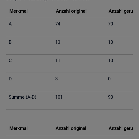
Merk­mal
An­zahl ori­gi­nal
An­zahl ge­run­d
A
74
70
B
13
10
C
11
10
D
3
0
Summe (A-D)
101
90
Merk­mal
An­zahl ori­gi­nal
An­zahl ge­run­d