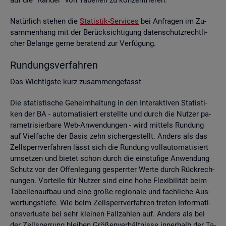
Na­tür­lich ste­hen die
Sta­tis­tik-Ser­vices
bei An­fra­gen im Zu­
sam­men­hang mit der Be­rück­sich­ti­gung da­ten­schutz­recht­li­
cher Be­lan­ge gerne be­ra­tend zur Ver­fü­gung.
Run­dungs­ver­fah­ren
Das Wich­tigs­te kurz zu­sam­men­ge­fasst
Die sta­tis­ti­sche Ge­heim­hal­tung in den In­ter­ak­ti­ven Sta­tis­ti­
ken der BA - au­to­ma­ti­siert er­stell­te und durch die Nut­zer pa­
ra­me­tri­sier­ba­re Web-An­wen­dun­gen - wird mit­tels Run­dung
auf Viel­fa­che der Basis zehn si­cher­ge­stellt. An­ders als das
Zell­sperr­ver­fah­ren lässt sich die Run­dung voll­au­to­ma­ti­siert
um­set­zen und bie­tet schon durch die ein­stu­fi­ge An­wen­dung
Schutz vor der Of­fen­le­gung ge­sperr­ter Werte durch Rück­rech­
nun­gen. Vor­tei­le für Nut­zer sind eine hohe Fle­xi­bi­li­tät beim
Ta­bel­len­auf­bau und eine große re­gio­na­le und fach­li­che Aus­
wer­tungs­tie­fe. Wie beim Zell­sperr­ver­fah­ren tre­ten In­for­ma­ti­
ons­ver­lus­te bei sehr klei­nen Fall­zah­len auf. An­ders als bei
der Zell­sper­rung blei­ben Grö­ßen­ver­hält­nis­se in­ner­halb der Ta­