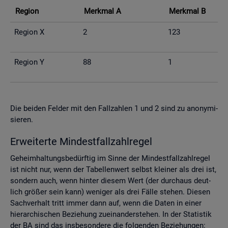
Re­gi­on
Merk­mal A
Merk­mal B
Re­gi­on X
2
123
Re­gi­on Y
88
1
Die bei­den Fel­der mit den Fall­zah­len 1 und 2 sind zu an­ony­mi­
sie­ren.
Er­wei­ter­te Min­dest­fall­zahl­re­gel
Ge­heim­hal­tungs­be­dürf­tig im Sinne der Min­dest­fall­zahl­re­gel
ist nicht nur, wenn der Ta­bel­len­wert selbst klei­ner als drei ist,
son­dern auch, wenn hin­ter die­sem Wert (der durch­aus deut­
lich grö­ßer sein kann) we­ni­ger als drei Fälle ste­hen. Die­sen
Sach­ver­halt tritt immer dann auf, wenn die Daten in einer
hier­ar­chi­schen Be­zie­hung zu­ein­an­der­ste­hen. In der Sta­tis­tik
der BA sind das ins­be­son­de­re die fol­gen­den Be­zie­hun­gen: