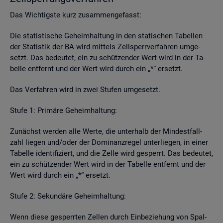
Das Wich­tigs­te kurz zu­sam­men­ge­fasst:
Die sta­tis­ti­sche Ge­heim­hal­tung in den sta­ti­schen Ta­bel­len
der Sta­tis­tik der BA wird mit­tels Zell­sperr­ver­fah­ren um­ge­
setzt. Das be­deu­tet, ein zu schüt­zen­der Wert wird in der Ta­
bel­le ent­fernt und der Wert wird durch ein „*“ er­setzt.
Das Ver­fah­ren wird in zwei Stu­fen um­ge­setzt.
Stufe 1: Pri­mä­re Ge­heim­hal­tung:
Zu­nächst wer­den alle Werte, die un­ter­halb der Min­dest­fall­
zahl lie­gen und/oder der Do­mi­nanz­re­gel un­ter­lie­gen, in einer
Ta­bel­le iden­ti­fi­ziert, und die Zelle wird ge­sperrt. Das be­deu­tet,
ein zu schüt­zen­der Wert wird in der Ta­bel­le ent­fernt und der
Wert wird durch ein „*“ er­setzt.
Stufe 2: Se­kun­dä­re Ge­heim­hal­tung:
Wenn diese ge­sperr­ten Zel­len durch Ein­be­zie­hung von Spal­