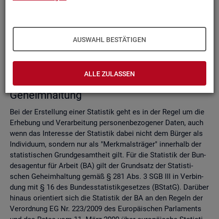
Do­mi­nanz­re­gel
Ver­fah­ren zur Si­cher­stel­lung der sta­tis­ti­schen Ge­heim­hal­
tung
Zell­sper­rungs­ver­fah­ren
AUSWAHL BESTÄTIGEN
Run­dungs­ver­fah­ren
Ver­gleich der Ver­fah­ren
ALLE ZULASSEN
Recht­li­che Grund­la­gen der sta­tis­ti­schen
Ge­heim­hal­tung
Bei der Er­stel­lung einer Sta­tis­tik geht es in der Regel um die
Er­he­bung und Ver­ar­bei­tung per­so­nen­be­zo­ge­ner Daten, auch
wenn das In­ter­es­se der Sta­tis­tik dabei nicht dem Bür­ger als
In­di­vi­du­um, son­dern nur als "Merk­mals­trä­ger" in­ner­halb der
sta­tis­ti­schen Grund­ge­samt­heit gilt. Für die Sta­tis­tik der Bun­
des­agen­tur für Ar­beit (BA) gilt der Grund­satz der Sta­tis­ti­
schen Ge­heim­hal­tung gemäß § 281 Abs. 3 SGB III in Ver­bin­
dung mit § 16 des Bun­des­sta­tis­tik­ge­set­zes (BStatG). Dar­über
hin­aus ori­en­tiert sich die Sta­tis­tik der BA an den Re­geln der
Ver­ord­nung EG Nr. 223/2009 des Eu­ro­päi­schen Par­la­ments