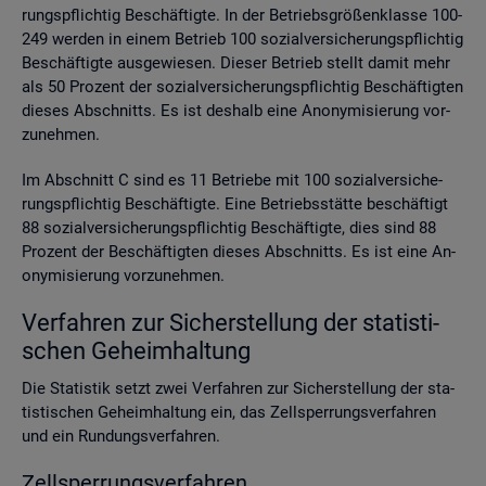
rungs­pflich­tig Be­schäf­tig­te. In der Be­triebs­grö­ßen­klas­se 100-
249 wer­den in einem Be­trieb 100 so­zi­al­ver­si­che­rungs­pflich­tig
Be­schäf­tig­te aus­ge­wie­sen. Die­ser Be­trieb stellt damit mehr
als 50 Pro­zent der so­zi­al­ver­si­che­rungs­pflich­tig Be­schäf­tig­ten
die­ses Ab­schnitts. Es ist des­halb eine An­ony­mi­sie­rung vor­
zu­neh­men.
Im Ab­schnitt C sind es 11 Be­trie­be mit 100 so­zi­al­ver­si­che­
rungs­pflich­tig Be­schäf­tig­te. Eine Be­triebs­stät­te be­schäf­tigt
88 so­zi­al­ver­si­che­rungs­pflich­tig Be­schäf­tig­te, dies sind 88
Pro­zent der Be­schäf­tig­ten die­ses Ab­schnitts. Es ist eine An­
ony­mi­sie­rung vor­zu­neh­men.
Ver­fah­ren zur Si­cher­stel­lung der sta­tis­ti­
schen Ge­heim­hal­tung
Die Sta­tis­tik setzt zwei Ver­fah­ren zur Si­cher­stel­lung der sta­
tis­ti­schen Ge­heim­hal­tung ein, das Zell­sper­rungs­ver­fah­ren
und ein Run­dungs­ver­fah­ren.
Zell­sper­rungs­ver­fah­ren