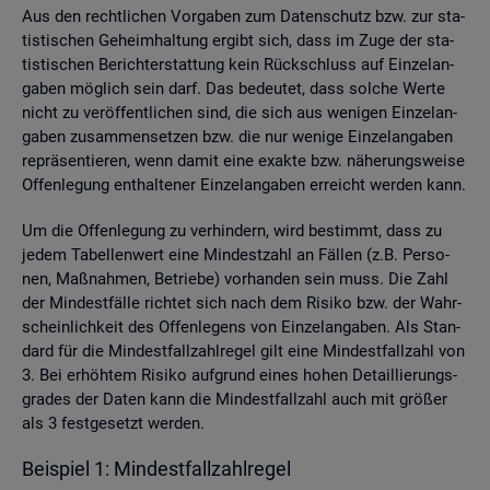
Aus den recht­li­chen Vor­ga­ben zum Da­ten­schutz bzw. zur sta­
tis­ti­schen Ge­heim­hal­tung er­gibt sich, dass im Zuge der sta­
tis­ti­schen Be­richt­erstat­tung kein Rück­schluss auf Ein­zel­an­
ga­ben mög­lich sein darf. Das be­deu­tet, dass sol­che Werte
nicht zu ver­öf­fent­li­chen sind, die sich aus we­ni­gen Ein­zel­an­
ga­ben zu­sam­men­set­zen bzw. die nur we­ni­ge Ein­zel­an­ga­ben
re­prä­sen­tie­ren, wenn damit eine ex­ak­te bzw. nä­he­rungs­wei­se
Of­fen­le­gung ent­hal­te­ner Ein­zel­an­ga­ben er­reicht wer­den kann.
Um die Of­fen­le­gung zu ver­hin­dern, wird be­stimmt, dass zu
jedem Ta­bel­len­wert eine Min­dest­zahl an Fäl­len (z.B. Per­so­
nen, Maß­nah­men, Be­trie­be) vor­han­den sein muss. Die Zahl
der Min­dest­fäl­le rich­tet sich nach dem Ri­si­ko bzw. der Wahr­
schein­lich­keit des Of­fen­le­gens von Ein­zel­an­ga­ben. Als Stan­
dard für die Min­dest­fall­zahl­re­gel gilt eine Min­dest­fall­zahl von
3. Bei er­höh­tem Ri­si­ko auf­grund eines hohen De­tail­lie­rungs­
gra­des der Daten kann die Min­dest­fall­zahl auch mit grö­ßer
als 3 fest­ge­setzt wer­den.
Bei­spiel 1: Min­dest­fall­zahl­re­gel