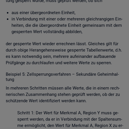
tung ge­sperrt wurde, muss ge­prüft wer­den, ob sich
aus einer über­ge­ord­ne­ten Ein­heit,
in Ver­bin­dung mit einer oder meh­re­ren gleich­ran­gi­gen Ein­
hei­ten, die die über­ge­ord­ne­te Ein­heit ge­mein­sam mit dem
ge­sperr­ten Wert voll­stän­dig ab­bil­den,
der ge­sperr­te Wert wie­der er­rech­nen lässt. Glei­ches gilt für
durch obige Her­an­ge­hens­wei­se ge­sperr­te Ta­bel­len­wer­te, d.h.
es kann not­wen­dig sein, meh­re­re auf­ein­an­der auf­bau­en­de
Prüf­gän­ge zu durch­lau­fen und wei­te­re Werte zu sper­ren.
Bei­spiel 5: Zell­sper­rungs­ver­fah­ren – Se­kun­dä­re Ge­heim­hal­
tung
In meh­re­ren Schrit­ten müs­sen alle Werte, die in einem rech­
ne­ri­schen Zu­sam­men­hang ste­hen ge­prüft wer­den, ob der zu
schüt­zen­de Wert iden­ti­fi­ziert wer­den kann.
Schritt 1: Der Wert für Merk­mal A, Re­gi­on Y muss ge­
sperrt wer­den, da er in Ver­bin­dung mit der Spal­ten­sum­
me er­mög­licht, den Wert für Merk­mal A, Re­gi­on X zu er­