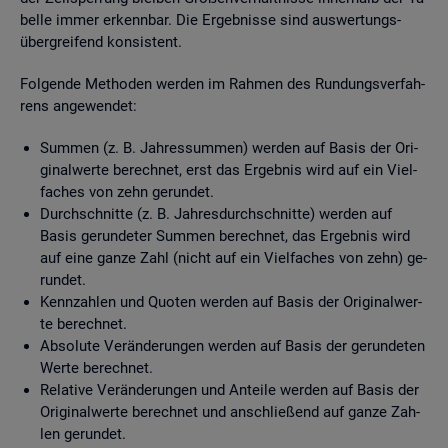
bel­le immer er­kenn­bar. Die Er­geb­nis­se sind aus­wer­tungs­
über­grei­fend kon­sis­tent.
Fol­gen­de Me­tho­den wer­den im Rah­men des Run­dungs­ver­fah­
rens an­ge­wen­det:
Sum­men (z. B. Jah­res­sum­men) wer­den auf Basis der Ori­
gi­nal­wer­te be­rech­net, erst das Er­geb­nis wird auf ein Viel­
fa­ches von zehn ge­run­det.
Durch­schnit­te (z. B. Jah­res­durch­schnit­te) wer­den auf
Basis ge­run­de­ter Sum­men be­rech­net, das Er­geb­nis wird
auf eine ganze Zahl (nicht auf ein Viel­fa­ches von zehn) ge­
run­det.
Kenn­zah­len und Quo­ten wer­den auf Basis der Ori­gi­nal­wer­
te be­rech­net.
Ab­so­lu­te Ver­än­de­run­gen wer­den auf Basis der ge­run­de­ten
Werte be­rech­net.
Re­la­ti­ve Ver­än­de­run­gen und An­tei­le wer­den auf Basis der
Ori­gi­nal­wer­te be­rech­net und an­schlie­ßend auf ganze Zah­
len ge­run­det.