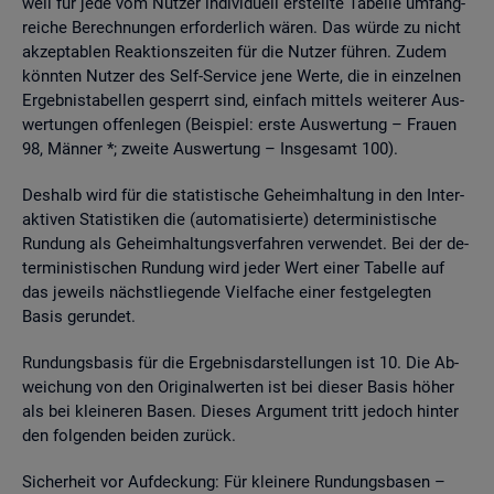
weil für jede vom Nut­zer in­di­vi­du­ell er­stell­te Ta­bel­le um­fang­
rei­che Be­rech­nun­gen er­for­der­lich wären. Das würde zu nicht
ak­zep­ta­blen Re­ak­ti­ons­zei­ten für die Nut­zer füh­ren. Zudem
könn­ten Nut­zer des Self-Ser­vice jene Werte, die in ein­zel­nen
Er­geb­nis­ta­bel­len ge­sperrt sind, ein­fach mit­tels wei­te­rer Aus­
wer­tun­gen of­fen­le­gen (Bei­spiel: erste Aus­wer­tung – Frau­en
98, Män­ner *; zwei­te Aus­wer­tung – Ins­ge­samt 100).
Des­halb wird für die sta­tis­ti­sche Ge­heim­hal­tung in den In­ter­
ak­ti­ven Sta­tis­ti­ken die (au­to­ma­ti­sier­te) de­ter­mi­nis­ti­sche
Run­dung als Ge­heim­hal­tungs­ver­fah­ren ver­wen­det. Bei der de­
ter­mi­nis­ti­schen Run­dung wird jeder Wert einer Ta­bel­le auf
das je­weils nächst­lie­gen­de Viel­fa­che einer fest­ge­leg­ten
Basis ge­run­det.
Run­dungs­ba­sis für die Er­geb­nis­dar­stel­lun­gen ist 10. Die Ab­
wei­chung von den Ori­gi­nal­wer­ten ist bei die­ser Basis höher
als bei klei­ne­ren Basen. Die­ses Ar­gu­ment tritt je­doch hin­ter
den fol­gen­den bei­den zu­rück.
Si­cher­heit vor Auf­de­ckung: Für klei­ne­re Run­dungs­ba­sen –