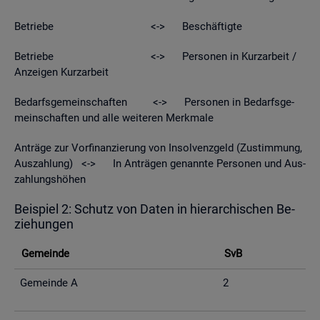
Be­trie­be <-> Be­schäf­tig­te
Be­trie­be <-> Per­so­nen in Kurz­ar­beit /
An­zei­gen Kurz­ar­beit
Be­darfs­ge­mein­schaf­ten <-> Per­so­nen in Be­darfs­ge­
mein­schaf­ten und alle wei­te­ren Merk­ma­le
An­trä­ge zur Vor­fi­nan­zie­rung von In­sol­venz­geld (Zu­stim­mung,
Aus­zah­lung) <-> In An­trä­gen ge­nann­te Per­so­nen und Aus­
zah­lungs­hö­hen
Bei­spiel 2: Schutz von Daten in hier­ar­chi­schen Be­
zie­hun­gen
Ge­mein­de
SvB
Ge­mein­de A
2