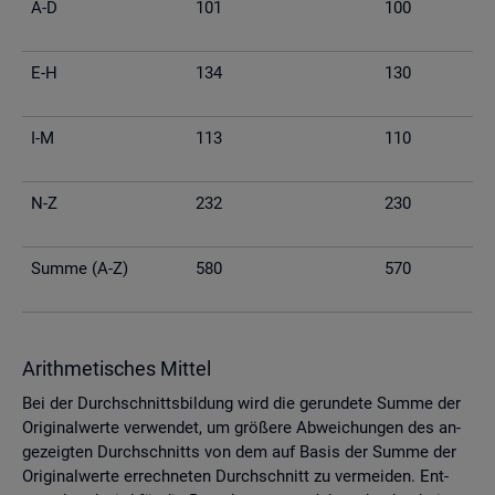
A-D
101
100
E-H
134
130
I-M
113
110
N-Z
232
230
Summe (A-Z)
580
570
Arith­me­ti­sches Mit­tel
Bei der Durch­schnitts­bil­dung wird die ge­run­de­te Summe der
Ori­gi­nal­wer­te ver­wen­det, um grö­ße­re Ab­wei­chun­gen des an­
ge­zeig­ten Durch­schnitts von dem auf Basis der Summe der
Ori­gi­nal­wer­te er­rech­ne­ten Durch­schnitt zu ver­mei­den. Ent­