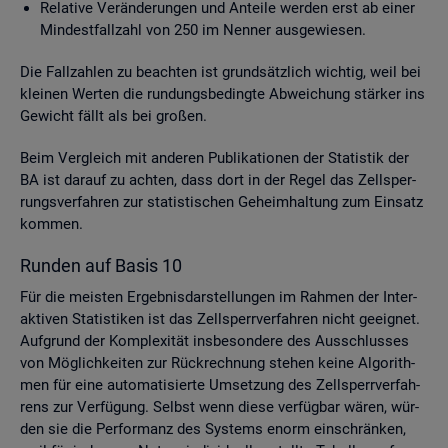
Re­la­ti­ve Ver­än­de­run­gen und An­tei­le wer­den erst ab einer
Min­dest­fall­zahl von 250 im Nen­ner aus­ge­wie­sen.
Die Fall­zah­len zu be­ach­ten ist grund­sätz­lich wich­tig, weil bei
klei­nen Wer­ten die run­dungs­be­ding­te Ab­wei­chung stär­ker ins
Ge­wicht fällt als bei gro­ßen.
Beim Ver­gleich mit an­de­ren Pu­bli­ka­tio­nen der Sta­tis­tik der
BA ist dar­auf zu ach­ten, dass dort in der Regel das Zell­sper­
rungs­ver­fah­ren zur sta­tis­ti­schen Ge­heim­hal­tung zum Ein­satz
kom­men.
Run­den auf Basis 10
Für die meis­ten Er­geb­nis­dar­stel­lun­gen im Rah­men der In­ter­
ak­ti­ven Sta­tis­ti­ken ist das Zell­sperr­ver­fah­ren nicht ge­eig­net.
Auf­grund der Kom­ple­xi­tät ins­be­son­de­re des Aus­schlus­ses
von Mög­lich­kei­ten zur Rück­rech­nung ste­hen keine Al­go­rith­
men für eine au­to­ma­ti­sier­te Um­set­zung des Zell­sperr­ver­fah­
rens zur Ver­fü­gung. Selbst wenn diese ver­füg­bar wären, wür­
den sie die Per­for­manz des Sys­tems enorm ein­schrän­ken,