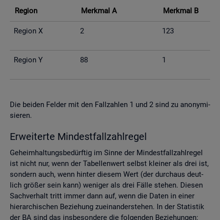
Re­gi­on
Merk­mal A
Merk­mal B
Re­gi­on X
2
123
Re­gi­on Y
88
1
Die bei­den Fel­der mit den Fall­zah­len 1 und 2 sind zu an­ony­mi­
sie­ren.
Er­wei­ter­te Min­dest­fall­zahl­re­gel
Ge­heim­hal­tungs­be­dürf­tig im Sinne der Min­dest­fall­zahl­re­gel
ist nicht nur, wenn der Ta­bel­len­wert selbst klei­ner als drei ist,
son­dern auch, wenn hin­ter die­sem Wert (der durch­aus deut­
lich grö­ßer sein kann) we­ni­ger als drei Fälle ste­hen. Die­sen
Sach­ver­halt tritt immer dann auf, wenn die Daten in einer
hier­ar­chi­schen Be­zie­hung zu­ein­an­der­ste­hen. In der Sta­tis­tik
der BA sind das ins­be­son­de­re die fol­gen­den Be­zie­hun­gen: