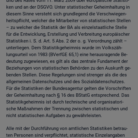
und des Rates vom 11. März 2009 über eu­ro­päi­sche Sta­tis­ti­
ken und an der DSGVO. Unter sta­tis­ti­scher Ge­heim­hal­tung in
die­sem Sinne ver­steht sich grund­le­gend die Ver­schwie­gen­
heits­pflicht, wel­cher die Mit­ar­bei­ter von sta­tis­ti­schen Stel­len
– zu wel­cher die Sta­tis­tik der BA als ein­zel­staat­li­che Stel­le
für die Ent­wick­lung, Er­stel­lung und Ver­brei­tung eu­ro­päi­scher
Sta­tis­ti­ken i. S. d. Art. 5 Abs. 2 der o. g. Ver­ord­nung zählt –
un­ter­lie­gen. Dem Sta­tis­tik­ge­heim­nis wurde im Volks­zäh­
lungs­ur­teil von 1983 (BVerf­GE 65,1) eine her­aus­ra­gen­de Be­
deu­tung zu­ge­wie­sen, es gilt als das zen­tra­le Fun­da­ment der
Be­zie­hun­gen von sta­tis­ti­schen Be­hör­den zu den Aus­kunft ge­
ben­den Stel­len. Diese Re­ge­lun­gen sind stren­ger als die des
all­ge­mei­nen Da­ten­schut­zes und des So­zi­al­da­ten­schut­zes.
Für die Sta­tis­ti­ken der Bun­des­agen­tur gel­ten die Vor­schrif­ten
der Ge­heim­hal­tung nach § 16 des BStatG ent­spre­chend. Das
Sta­tis­tik­ge­heim­nis ist durch tech­ni­sche und or­ga­ni­sa­to­ri­
sche Maß­nah­men der Tren­nung zwi­schen sta­tis­ti­schen und
nicht sta­tis­ti­schen Auf­ga­ben zu ge­währ­leis­ten.
Alle mit der Durch­füh­rung von amt­li­chen Sta­tis­ti­ken be­trau­
ten Per­so­nen sind ver­pflich­tet, sta­tis­ti­sche Ein­zel­an­ga­ben