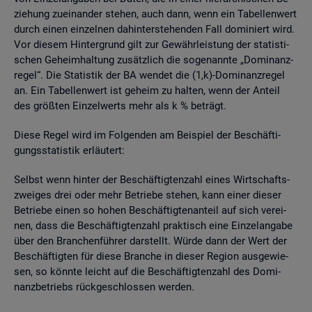
zie­hung zu­ein­an­der ste­hen, auch dann, wenn ein Ta­bel­len­wert
durch einen ein­zel­nen da­hin­ter­ste­hen­den Fall do­mi­niert wird.
Vor die­sem Hin­ter­grund gilt zur Ge­währ­leis­tung der sta­tis­ti­
schen Ge­heim­hal­tung zu­sätz­lich die so­ge­nann­te „Do­mi­nanz­
re­gel“. Die Sta­tis­tik der BA wen­det die (1,k)-Do­mi­nanz­re­gel
an. Ein Ta­bel­len­wert ist ge­heim zu hal­ten, wenn der An­teil
des grö­ß­ten Ein­zel­werts mehr als k % be­trägt.
Diese Regel wird im Fol­gen­den am Bei­spiel der Be­schäf­ti­
gungs­sta­tis­tik er­läu­tert:
Selbst wenn hin­ter der Be­schäf­tig­ten­zahl eines Wirt­schafts­
zwei­ges drei oder mehr Be­trie­be ste­hen, kann einer die­ser
Be­trie­be einen so hohen Be­schäf­tig­ten­an­teil auf sich ver­ei­
nen, dass die Be­schäf­tig­ten­zahl prak­tisch eine Ein­zel­an­ga­be
über den Bran­chen­füh­rer dar­stellt. Würde dann der Wert der
Be­schäf­tig­ten für diese Bran­che in die­ser Re­gi­on aus­ge­wie­
sen, so könn­te leicht auf die Be­schäf­tig­ten­zahl des Do­mi­
nanz­be­triebs rück­ge­schlos­sen wer­den.