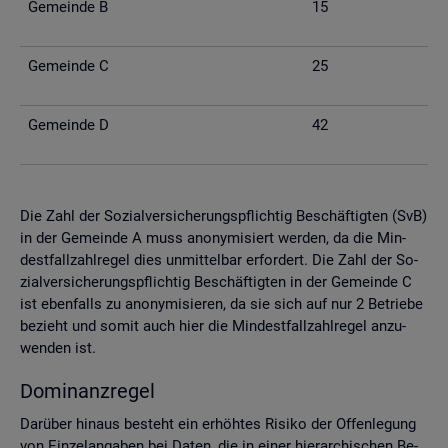
Ge­mein­de B
15
Ge­mein­de C
25
Ge­mein­de D
42
Die Zahl der So­zi­al­ver­si­che­rungs­pflich­tig Be­schäf­tig­ten (SvB)
in der Ge­mein­de A muss an­ony­mi­siert wer­den, da die Min­
dest­fall­zahl­re­gel dies un­mit­tel­bar er­for­dert. Die Zahl der So­
zi­al­ver­si­che­rungs­pflich­tig Be­schäf­tig­ten in der Ge­mein­de C
ist eben­falls zu an­ony­mi­sie­ren, da sie sich auf nur 2 Be­trie­be
be­zieht und somit auch hier die Min­dest­fall­zahl­re­gel an­zu­
wen­den ist.
Do­mi­nanz­re­gel
Dar­über hin­aus be­steht ein er­höh­tes Ri­si­ko der Of­fen­le­gung
von Ein­zel­an­ga­ben bei Daten, die in einer hier­ar­chi­schen Be­