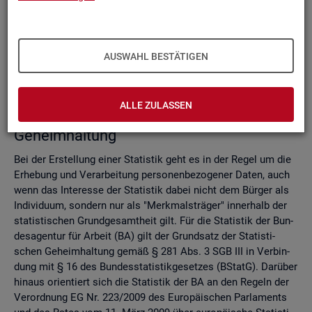
Do­mi­nanz­re­gel
Ver­fah­ren zur Si­cher­stel­lung der sta­tis­ti­schen Ge­heim­hal­
tung
Zell­sper­rungs­ver­fah­ren
AUSWAHL BESTÄTIGEN
Run­dungs­ver­fah­ren
Ver­gleich der Ver­fah­ren
ALLE ZULASSEN
Recht­li­che Grund­la­gen der sta­tis­ti­schen
Ge­heim­hal­tung
Bei der Er­stel­lung einer Sta­tis­tik geht es in der Regel um die
Er­he­bung und Ver­ar­bei­tung per­so­nen­be­zo­ge­ner Daten, auch
wenn das In­ter­es­se der Sta­tis­tik dabei nicht dem Bür­ger als
In­di­vi­du­um, son­dern nur als "Merk­mals­trä­ger" in­ner­halb der
sta­tis­ti­schen Grund­ge­samt­heit gilt. Für die Sta­tis­tik der Bun­
des­agen­tur für Ar­beit (BA) gilt der Grund­satz der Sta­tis­ti­
schen Ge­heim­hal­tung gemäß § 281 Abs. 3 SGB III in Ver­bin­
dung mit § 16 des Bun­des­sta­tis­tik­ge­set­zes (BStatG). Dar­über
hin­aus ori­en­tiert sich die Sta­tis­tik der BA an den Re­geln der
Ver­ord­nung EG Nr. 223/2009 des Eu­ro­päi­schen Par­la­ments