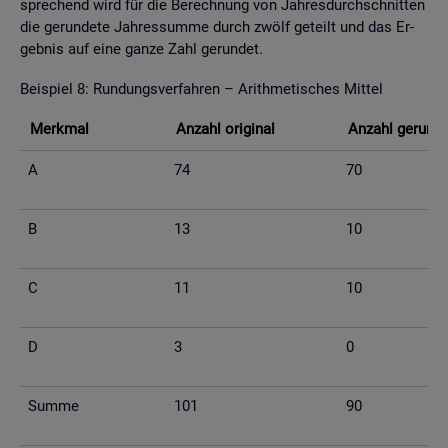
spre­chend wird für die Be­rech­nung von Jah­res­durch­schnit­ten
die ge­run­de­te Jah­res­sum­me durch zwölf ge­teilt und das Er­
geb­nis auf eine ganze Zahl ge­run­det.
Bei­spiel 8: Run­dungs­ver­fah­ren – Arith­me­ti­sches Mit­tel
Merk­mal
An­zahl ori­gi­nal
An­zahl ge­run­d
A
74
70
B
13
10
C
11
10
D
3
0
Summe
101
90