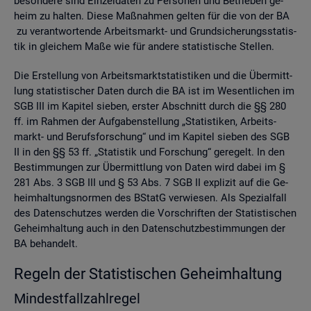
be­son­de­re sind Ein­zel­da­ten zu Per­so­nen und Be­trie­ben ge­
heim zu hal­ten. Diese Maß­nah­men gel­ten für die von der BA
zu ver­ant­wor­ten­de Ar­beits­markt- und Grund­si­che­rungs­sta­tis­
tik in glei­chem Maße wie für an­de­re sta­tis­ti­sche Stel­len.
Die Er­stel­lung von Ar­beits­markt­sta­tis­ti­ken und die Über­mitt­
lung sta­tis­ti­scher Daten durch die BA ist im We­sent­li­chen im
SGB III im Ka­pi­tel sie­ben, ers­ter Ab­schnitt durch die §§ 280
ff. im Rah­men der Auf­ga­ben­stel­lung „Sta­tis­ti­ken, Ar­beits­
markt- und Be­rufs­for­schung“ und im Ka­pi­tel sie­ben des SGB
II in den §§ 53 ff. „Sta­tis­tik und For­schung“ ge­re­gelt. In den
Be­stim­mun­gen zur Über­mitt­lung von Daten wird dabei im §
281 Abs. 3 SGB III und § 53 Abs. 7 SGB II ex­pli­zit auf die Ge­
heim­hal­tungs­nor­men des BStatG ver­wie­sen. Als Spe­zi­al­fall
des Da­ten­schut­zes wer­den die Vor­schrif­ten der Sta­tis­ti­schen
Ge­heim­hal­tung auch in den Da­ten­schutz­be­stim­mun­gen der
BA be­han­delt.
Re­geln der Sta­tis­ti­schen Ge­heim­hal­tung
Min­dest­fall­zahl­re­gel