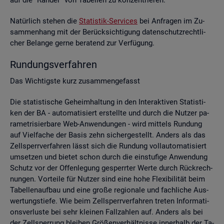
Na­tür­lich ste­hen die
Sta­tis­tik-Ser­vices
bei An­fra­gen im Zu­
sam­men­hang mit der Be­rück­sich­ti­gung da­ten­schutz­recht­li­
cher Be­lan­ge gerne be­ra­tend zur Ver­fü­gung.
Run­dungs­ver­fah­ren
Das Wich­tigs­te kurz zu­sam­men­ge­fasst
Die sta­tis­ti­sche Ge­heim­hal­tung in den In­ter­ak­ti­ven Sta­tis­ti­
ken der BA - au­to­ma­ti­siert er­stell­te und durch die Nut­zer pa­
ra­me­tri­sier­ba­re Web-An­wen­dun­gen - wird mit­tels Run­dung
auf Viel­fa­che der Basis zehn si­cher­ge­stellt. An­ders als das
Zell­sperr­ver­fah­ren lässt sich die Run­dung voll­au­to­ma­ti­siert
um­set­zen und bie­tet schon durch die ein­stu­fi­ge An­wen­dung
Schutz vor der Of­fen­le­gung ge­sperr­ter Werte durch Rück­rech­
nun­gen. Vor­tei­le für Nut­zer sind eine hohe Fle­xi­bi­li­tät beim
Ta­bel­len­auf­bau und eine große re­gio­na­le und fach­li­che Aus­
wer­tungs­tie­fe. Wie beim Zell­sperr­ver­fah­ren tre­ten In­for­ma­ti­
ons­ver­lus­te bei sehr klei­nen Fall­zah­len auf. An­ders als bei
der Zell­sper­rung blei­ben Grö­ßen­ver­hält­nis­se in­ner­halb der Ta­