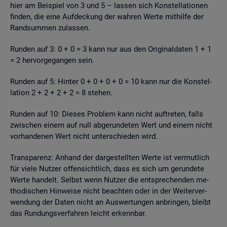
hier am Bei­spiel von 3 und 5 – las­sen sich Kon­stel­la­tio­nen
fin­den, die eine Auf­de­ckung der wah­ren Werte mit­hil­fe der
Rand­sum­men zu­las­sen.
Run­den auf 3: 0 + 0 = 3 kann nur aus den Ori­gi­nal­da­ten 1 + 1
= 2 her­vor­ge­gan­gen sein.
Run­den auf 5: Hin­ter 0 + 0 + 0 + 0 = 10 kann nur die Kon­stel­
la­ti­on 2 + 2 + 2 + 2 = 8 ste­hen.
Run­den auf 10: Die­ses Pro­blem kann nicht auf­tre­ten, falls
zwi­schen einem auf null ab­ge­run­de­ten Wert und einem nicht
vor­han­de­nen Wert nicht un­ter­schie­den wird.
Trans­pa­renz: An­hand der dar­ge­stell­ten Werte ist ver­mut­lich
für viele Nut­zer of­fen­sicht­lich, dass es sich um ge­run­de­te
Werte han­delt. Selbst wenn Nut­zer die ent­spre­chen­den me­
tho­di­schen Hin­wei­se nicht be­ach­ten oder in der Wei­ter­ver­
wen­dung der Daten nicht an Aus­wer­tun­gen an­brin­gen, bleibt
das Run­dungs­ver­fah­ren leicht er­kenn­bar.