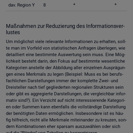
dav. Re­gi­on Y
8
*
*
Maß­nah­men zur Re­du­zie­rung des In­for­ma­ti­ons­ver­
lus­tes
Um mög­lichst viele re­le­van­te In­for­ma­tio­nen zu er­hal­ten, soll­
te man im Vor­feld von sta­tis­ti­schen An­fra­gen über­le­gen, wie
de­tail­liert eine be­stimm­te Aus­wer­tung sein muss. Eine Mög­
lich­keit be­steht darin, den Fokus auf be­stimm­te we­sent­li­che
Ka­te­go­ri­en an­stel­le der Ab­bil­dung aller ein­zel­nen Aus­prä­gun­
gen eines Merk­mals zu legen (Bei­spiel: Muss es bei be­rufs­
fach­li­chen Dar­stel­lun­gen immer der kom­plet­te Zwei- und
Drei­stel­ler nach tief ge­glie­der­ten re­gio­na­len Struk­tu­ren sein
oder gibt es agg­re­gier­te Dar­stel­lun­gen, die ver­gleich­bar in­for­
ma­tiv sind?). Ein Ver­zicht auf nicht in­ter­es­sie­ren­de Ka­te­go­ri­
en oder Sum­men kann eben­falls die voll­stän­di­ge Dar­stel­lung
der be­nö­tig­ten Daten er­mög­li­chen. Ins­be­son­de­re ist es häu­
fig hilf­reich, nicht alle Merk­ma­le mit­ein­an­der zu kreu­zen, son­
dern Kom­bi­na­tio­nen eher spar­sam aus­zu­wäh­len oder sich
auf die "Rän­der" von Ta­bel­len zu kon­zen­trie­ren.