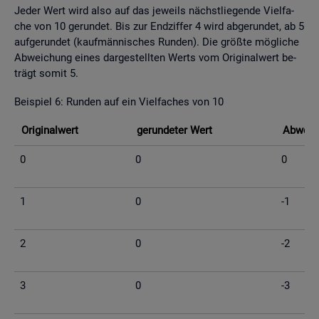
Jeder Wert wird also auf das je­weils nächst­lie­gen­de Viel­fa­
che von 10 ge­run­det. Bis zur End­zif­fer 4 wird ab­ge­run­det, ab 5
auf­ge­run­det (kauf­män­ni­sches Run­den). Die grö­ß­te mög­li­che
Ab­wei­chung eines dar­ge­stell­ten Werts vom Ori­gi­nal­wert be­
trägt somit 5.
Bei­spiel 6: Run­den auf ein Viel­fa­ches von 10
Ori­gi­nal­wert
ge­run­de­ter Wert
Ab­wei­c
0
0
0
1
0
-1
2
0
-2
3
0
-3