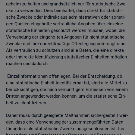
ge­heim zu hal­ten und grund­sätz­lich nur für sta­tis­ti­sche Zwe­
cke zu ver­wen­den. Dies be­inhal­tet, dass di­rekt für sta­tis­ti­
sche Zwe­cke oder in­di­rekt aus ad­mi­nis­tra­ti­ven oder sons­ti­
gen Quel­len ein­ge­hol­te ver­trau­li­che An­ga­ben über ein­zel­ne
sta­tis­ti­sche Ein­hei­ten ge­schützt wer­den müs­sen, wobei die
Ver­wen­dung der ein­ge­hol­ten An­ga­ben für nicht sta­tis­ti­sche
Zwe­cke und ihre un­recht­mä­ßi­ge Of­fen­le­gung un­ter­sagt sind.
Als ver­trau­lich zu schüt­zen sind alle Daten, die eine di­rek­te
oder in­di­rek­te Iden­ti­fi­zie­rung sta­tis­ti­scher Ein­hei­ten mög­lich
ma­chen und da­durch
Ein­zel­in­for­ma­tio­nen of­fen­le­gen. Bei der Ent­schei­dung, ob
eine sta­tis­ti­sche Ein­heit iden­ti­fi­zier­bar ist, sind alle Mit­tel zu
be­rück­sich­ti­gen, die nach ver­nünf­ti­gem Er­mes­sen von einem
Drit­ten an­ge­wen­det wer­den kön­nen, um die sta­tis­ti­sche Ein­
heit zu iden­ti­fi­zie­ren.
Daher muss durch ge­eig­ne­te Maß­nah­men si­cher­ge­stellt wer­
den, dass eine Ver­wen­dung der zu­sam­men­ge­führ­ten Daten
für an­de­re als sta­tis­ti­sche Zwe­cke aus­ge­schlos­sen ist. Ins­