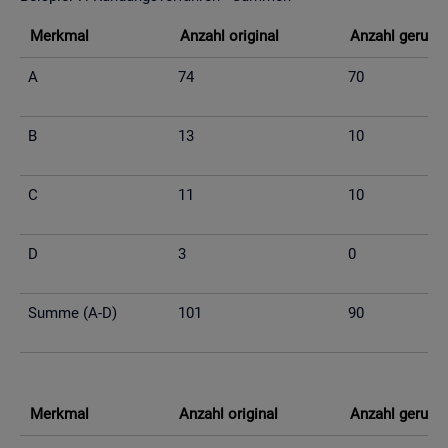
Merk­mal
An­zahl ori­gi­nal
An­zahl ge­run­d
A
74
70
B
13
10
C
11
10
D
3
0
Summe (A-D)
101
90
Merk­mal
An­zahl ori­gi­nal
An­zahl ge­run­d