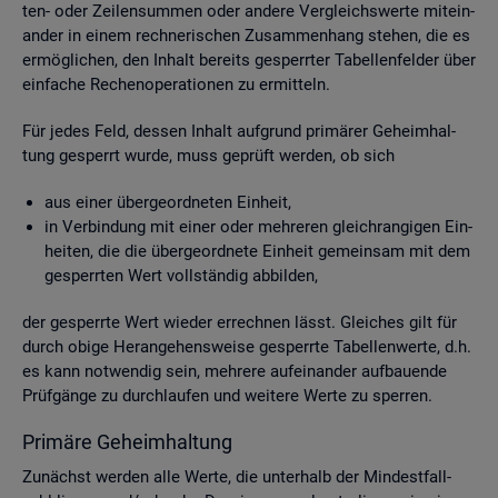
ten- oder Zei­len­sum­men oder an­de­re Ver­gleichs­wer­te mit­ein­
an­der in einem rech­ne­ri­schen Zu­sam­men­hang ste­hen, die es
er­mög­li­chen, den In­halt be­reits ge­sperr­ter Ta­bel­len­fel­der über
ein­fa­che Re­chen­ope­ra­tio­nen zu er­mit­teln.
Für jedes Feld, des­sen In­halt auf­grund pri­mä­rer Ge­heim­hal­
tung ge­sperrt wurde, muss ge­prüft wer­den, ob sich
aus einer über­ge­ord­ne­ten Ein­heit,
in Ver­bin­dung mit einer oder meh­re­ren gleich­ran­gi­gen Ein­
hei­ten, die die über­ge­ord­ne­te Ein­heit ge­mein­sam mit dem
ge­sperr­ten Wert voll­stän­dig ab­bil­den,
der ge­sperr­te Wert wie­der er­rech­nen lässt. Glei­ches gilt für
durch obige Her­an­ge­hens­wei­se ge­sperr­te Ta­bel­len­wer­te, d.h.
es kann not­wen­dig sein, meh­re­re auf­ein­an­der auf­bau­en­de
Prüf­gän­ge zu durch­lau­fen und wei­te­re Werte zu sper­ren.
Pri­mä­re Ge­heim­hal­tung
Zu­nächst wer­den alle Werte, die un­ter­halb der Min­dest­fall­