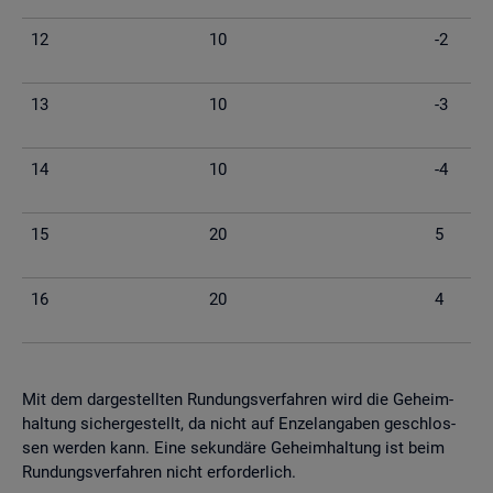
12
10
-2
13
10
-3
14
10
-4
15
20
5
16
20
4
Mit dem dar­ge­stell­ten Run­dungs­ver­fah­ren wird die Ge­heim­
hal­tung si­cher­ge­stellt, da nicht auf En­zel­an­ga­ben ge­schlos­
sen wer­den kann. Eine se­kun­dä­re Ge­heim­hal­tung ist beim
Run­dungs­ver­fah­ren nicht er­for­der­lich.