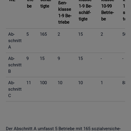
ßen­
be
tig­te
1-9 Be­
10-99
10-9
klas­se
schäf­
Be­trie­
schä
1-9 Be­
tig­te
be
te
trie­be
Ab­
5
165
2
15
2
50
schnitt
A
Ab­
9
15
9
15
-
-
schnitt
B
Ab­
11
100
10
10
1
88
schnitt
C
Der Ab­schnitt A um­fasst 5 Be­trie­be mit 165 so­zi­al­ver­si­che­