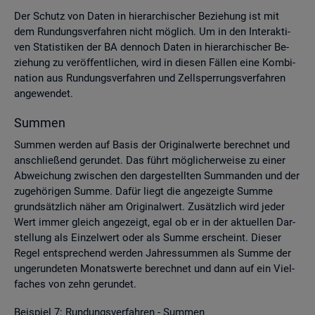
Der Schutz von Daten in hier­ar­chi­scher Be­zie­hung ist mit
dem Run­dungs­ver­fah­ren nicht mög­lich. Um in den In­ter­ak­ti­
ven Sta­tis­ti­ken der BA den­noch Daten in hier­ar­chi­scher Be­
zie­hung zu ver­öf­fent­li­chen, wird in die­sen Fäl­len eine Kom­bi­
na­ti­on aus Run­dungs­ver­fah­ren und Zell­sper­rungs­ver­fah­ren
an­ge­wen­det.
Sum­men
Sum­men wer­den auf Basis der Ori­gi­nal­wer­te be­rech­net und
an­schlie­ßend ge­run­det. Das führt mög­li­cher­wei­se zu einer
Ab­wei­chung zwi­schen den dar­ge­stell­ten Sum­man­den und der
zu­ge­hö­ri­gen Summe. Dafür liegt die an­ge­zeig­te Summe
grund­sätz­lich näher am Ori­gi­nal­wert. Zu­sätz­lich wird jeder
Wert immer gleich an­ge­zeigt, egal ob er in der ak­tu­el­len Dar­
stel­lung als Ein­zel­wert oder als Summe er­scheint. Die­ser
Regel ent­spre­chend wer­den Jah­res­sum­men als Summe der
un­ge­run­de­ten Mo­nats­wer­te be­rech­net und dann auf ein Viel­
fa­ches von zehn ge­run­det.
Bei­spiel 7: Run­dungs­ver­fah­ren - Sum­men