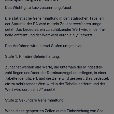
Das Wich­tigs­te kurz zu­sam­men­ge­fasst:
Die sta­tis­ti­sche Ge­heim­hal­tung in den sta­ti­schen Ta­bel­len
der Sta­tis­tik der BA wird mit­tels Zell­sperr­ver­fah­ren um­ge­
setzt. Das be­deu­tet, ein zu schüt­zen­der Wert wird in der Ta­
bel­le ent­fernt und der Wert wird durch ein „*“ er­setzt.
Das Ver­fah­ren wird in zwei Stu­fen um­ge­setzt.
Stufe 1: Pri­mä­re Ge­heim­hal­tung:
Zu­nächst wer­den alle Werte, die un­ter­halb der Min­dest­fall­
zahl lie­gen und/oder der Do­mi­nanz­re­gel un­ter­lie­gen, in einer
Ta­bel­le iden­ti­fi­ziert, und die Zelle wird ge­sperrt. Das be­deu­tet,
ein zu schüt­zen­der Wert wird in der Ta­bel­le ent­fernt und der
Wert wird durch ein „*“ er­setzt.
Stufe 2: Se­kun­dä­re Ge­heim­hal­tung:
Wenn diese ge­sperr­ten Zel­len durch Ein­be­zie­hung von Spal­