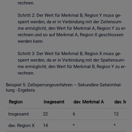
rech­nen.
Schritt 2: Der Wert für Merk­mal B, Re­gi­on Y muss ge­
sperrt wer­den, da er in Ver­bin­dung mit der Zei­len­sum­
me er­mög­licht, den Wert für Merk­mal A, Re­gi­on Y zu er­
rech­nen und so auf Merk­mal A, Re­gi­on X ge­schlos­sen
wer­den kann.
Schritt 3: Der Wert für Merk­mal B, Re­gi­on X muss ge­
sperrt wer­den, da er in Ver­bin­dung mit der Spal­ten­sum­
me er­mög­licht, den Wert für Merk­mal B, Re­gi­on Y zu er­
rech­nen.
Bei­spiel 5: Zell­sper­rungs­ver­fah­ren – Se­kun­dä­re Ge­heim­hal­
tung - Er­geb­nis
Re­gi­on
Ins­ge­samt
dav. Merk­mal A
dav. Mer
Ins­ge­samt
22
6
12
dav. Re­gi­on X
14
*
*