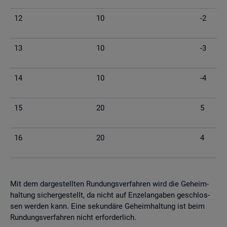
12
10
-2
13
10
-3
14
10
-4
15
20
5
16
20
4
Mit dem dar­ge­stell­ten Run­dungs­ver­fah­ren wird die Ge­heim­
hal­tung si­cher­ge­stellt, da nicht auf En­zel­an­ga­ben ge­schlos­
sen wer­den kann. Eine se­kun­dä­re Ge­heim­hal­tung ist beim
Run­dungs­ver­fah­ren nicht er­for­der­lich.