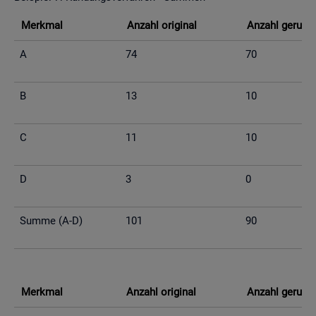
Merk­mal
An­zahl ori­gi­nal
An­zahl ge­run­d
A
74
70
B
13
10
C
11
10
D
3
0
Summe (A-D)
101
90
Merk­mal
An­zahl ori­gi­nal
An­zahl ge­run­d