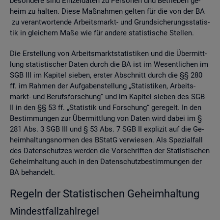
be­son­de­re sind Ein­zel­da­ten zu Per­so­nen und Be­trie­ben ge­
heim zu hal­ten. Diese Maß­nah­men gel­ten für die von der BA
zu ver­ant­wor­ten­de Ar­beits­markt- und Grund­si­che­rungs­sta­tis­
tik in glei­chem Maße wie für an­de­re sta­tis­ti­sche Stel­len.
Die Er­stel­lung von Ar­beits­markt­sta­tis­ti­ken und die Über­mitt­
lung sta­tis­ti­scher Daten durch die BA ist im We­sent­li­chen im
SGB III im Ka­pi­tel sie­ben, ers­ter Ab­schnitt durch die §§ 280
ff. im Rah­men der Auf­ga­ben­stel­lung „Sta­tis­ti­ken, Ar­beits­
markt- und Be­rufs­for­schung“ und im Ka­pi­tel sie­ben des SGB
II in den §§ 53 ff. „Sta­tis­tik und For­schung“ ge­re­gelt. In den
Be­stim­mun­gen zur Über­mitt­lung von Daten wird dabei im §
281 Abs. 3 SGB III und § 53 Abs. 7 SGB II ex­pli­zit auf die Ge­
heim­hal­tungs­nor­men des BStatG ver­wie­sen. Als Spe­zi­al­fall
des Da­ten­schut­zes wer­den die Vor­schrif­ten der Sta­tis­ti­schen
Ge­heim­hal­tung auch in den Da­ten­schutz­be­stim­mun­gen der
BA be­han­delt.
Re­geln der Sta­tis­ti­schen Ge­heim­hal­tung
Min­dest­fall­zahl­re­gel