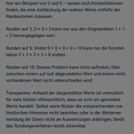
hier am Bei­spiel von 3 und 5 – las­sen sich Kon­stel­la­tio­nen
fin­den, die eine Auf­de­ckung der wah­ren Werte mit­hil­fe der
Rand­sum­men zu­las­sen.
Run­den auf 3: 0 + 0 = 3 kann nur aus den Ori­gi­nal­da­ten 1 + 1
= 2 her­vor­ge­gan­gen sein.
Run­den auf 5: Hin­ter 0 + 0 + 0 + 0 = 10 kann nur die Kon­stel­
la­ti­on 2 + 2 + 2 + 2 = 8 ste­hen.
Run­den auf 10: Die­ses Pro­blem kann nicht auf­tre­ten, falls
zwi­schen einem auf null ab­ge­run­de­ten Wert und einem nicht
vor­han­de­nen Wert nicht un­ter­schie­den wird.
Trans­pa­renz: An­hand der dar­ge­stell­ten Werte ist ver­mut­lich
für viele Nut­zer of­fen­sicht­lich, dass es sich um ge­run­de­te
Werte han­delt. Selbst wenn Nut­zer die ent­spre­chen­den me­
tho­di­schen Hin­wei­se nicht be­ach­ten oder in der Wei­ter­ver­
wen­dung der Daten nicht an Aus­wer­tun­gen an­brin­gen, bleibt
das Run­dungs­ver­fah­ren leicht er­kenn­bar.