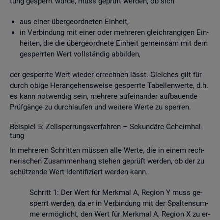
tung ge­sperrt wurde, muss ge­prüft wer­den, ob sich
aus einer über­ge­ord­ne­ten Ein­heit,
in Ver­bin­dung mit einer oder meh­re­ren gleich­ran­gi­gen Ein­
hei­ten, die die über­ge­ord­ne­te Ein­heit ge­mein­sam mit dem
ge­sperr­ten Wert voll­stän­dig ab­bil­den,
der ge­sperr­te Wert wie­der er­rech­nen lässt. Glei­ches gilt für
durch obige Her­an­ge­hens­wei­se ge­sperr­te Ta­bel­len­wer­te, d.h.
es kann not­wen­dig sein, meh­re­re auf­ein­an­der auf­bau­en­de
Prüf­gän­ge zu durch­lau­fen und wei­te­re Werte zu sper­ren.
Bei­spiel 5: Zell­sper­rungs­ver­fah­ren – Se­kun­dä­re Ge­heim­hal­
tung
In meh­re­ren Schrit­ten müs­sen alle Werte, die in einem rech­
ne­ri­schen Zu­sam­men­hang ste­hen ge­prüft wer­den, ob der zu
schüt­zen­de Wert iden­ti­fi­ziert wer­den kann.
Schritt 1: Der Wert für Merk­mal A, Re­gi­on Y muss ge­
sperrt wer­den, da er in Ver­bin­dung mit der Spal­ten­sum­
me er­mög­licht, den Wert für Merk­mal A, Re­gi­on X zu er­