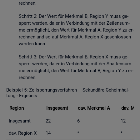
rech­nen.
Schritt 2: Der Wert für Merk­mal B, Re­gi­on Y muss ge­
sperrt wer­den, da er in Ver­bin­dung mit der Zei­len­sum­
me er­mög­licht, den Wert für Merk­mal A, Re­gi­on Y zu er­
rech­nen und so auf Merk­mal A, Re­gi­on X ge­schlos­sen
wer­den kann.
Schritt 3: Der Wert für Merk­mal B, Re­gi­on X muss ge­
sperrt wer­den, da er in Ver­bin­dung mit der Spal­ten­sum­
me er­mög­licht, den Wert für Merk­mal B, Re­gi­on Y zu er­
rech­nen.
Bei­spiel 5: Zell­sper­rungs­ver­fah­ren – Se­kun­dä­re Ge­heim­hal­
tung - Er­geb­nis
Re­gi­on
Ins­ge­samt
dav. Merk­mal A
dav. Mer
Ins­ge­samt
22
6
12
dav. Re­gi­on X
14
*
*