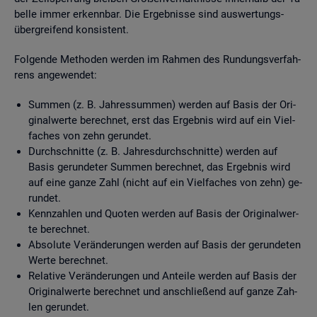
bel­le immer er­kenn­bar. Die Er­geb­nis­se sind aus­wer­tungs­
über­grei­fend kon­sis­tent.
Fol­gen­de Me­tho­den wer­den im Rah­men des Run­dungs­ver­fah­
rens an­ge­wen­det:
Sum­men (z. B. Jah­res­sum­men) wer­den auf Basis der Ori­
gi­nal­wer­te be­rech­net, erst das Er­geb­nis wird auf ein Viel­
fa­ches von zehn ge­run­det.
Durch­schnit­te (z. B. Jah­res­durch­schnit­te) wer­den auf
Basis ge­run­de­ter Sum­men be­rech­net, das Er­geb­nis wird
auf eine ganze Zahl (nicht auf ein Viel­fa­ches von zehn) ge­
run­det.
Kenn­zah­len und Quo­ten wer­den auf Basis der Ori­gi­nal­wer­
te be­rech­net.
Ab­so­lu­te Ver­än­de­run­gen wer­den auf Basis der ge­run­de­ten
Werte be­rech­net.
Re­la­ti­ve Ver­än­de­run­gen und An­tei­le wer­den auf Basis der
Ori­gi­nal­wer­te be­rech­net und an­schlie­ßend auf ganze Zah­
len ge­run­det.