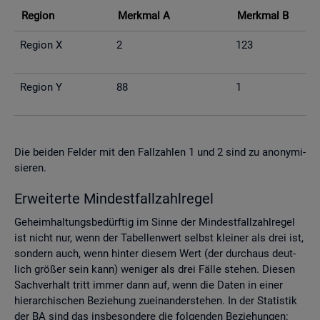
Re­gi­on
Merk­mal A
Merk­mal B
Re­gi­on X
2
123
Re­gi­on Y
88
1
Die bei­den Fel­der mit den Fall­zah­len 1 und 2 sind zu an­ony­mi­
sie­ren.
Er­wei­ter­te Min­dest­fall­zahl­re­gel
Ge­heim­hal­tungs­be­dürf­tig im Sinne der Min­dest­fall­zahl­re­gel
ist nicht nur, wenn der Ta­bel­len­wert selbst klei­ner als drei ist,
son­dern auch, wenn hin­ter die­sem Wert (der durch­aus deut­
lich grö­ßer sein kann) we­ni­ger als drei Fälle ste­hen. Die­sen
Sach­ver­halt tritt immer dann auf, wenn die Daten in einer
hier­ar­chi­schen Be­zie­hung zu­ein­an­der­ste­hen. In der Sta­tis­tik
der BA sind das ins­be­son­de­re die fol­gen­den Be­zie­hun­gen: