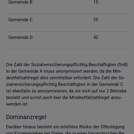
Ge­mein­de B
15
Ge­mein­de C
25
Ge­mein­de D
42
Die Zahl der So­zi­al­ver­si­che­rungs­pflich­tig Be­schäf­tig­ten (SvB)
in der Ge­mein­de A muss an­ony­mi­siert wer­den, da die Min­
dest­fall­zahl­re­gel dies un­mit­tel­bar er­for­dert. Die Zahl der So­
zi­al­ver­si­che­rungs­pflich­tig Be­schäf­tig­ten in der Ge­mein­de C
ist eben­falls zu an­ony­mi­sie­ren, da sie sich auf nur 2 Be­trie­be
be­zieht und somit auch hier die Min­dest­fall­zahl­re­gel an­zu­
wen­den ist.
Do­mi­nanz­re­gel
Dar­über hin­aus be­steht ein er­höh­tes Ri­si­ko der Of­fen­le­gung
von Ein­zel­an­ga­ben bei Daten, die in einer hier­ar­chi­schen Be­