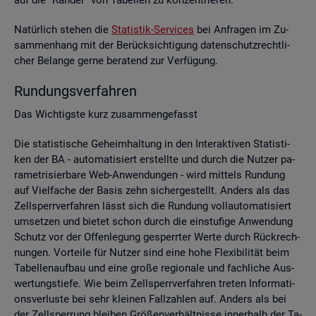
Na­tür­lich ste­hen die
Sta­tis­tik-Ser­vices
bei An­fra­gen im Zu­
sam­men­hang mit der Be­rück­sich­ti­gung da­ten­schutz­recht­li­
cher Be­lan­ge gerne be­ra­tend zur Ver­fü­gung.
Run­dungs­ver­fah­ren
Das Wich­tigs­te kurz zu­sam­men­ge­fasst
Die sta­tis­ti­sche Ge­heim­hal­tung in den In­ter­ak­ti­ven Sta­tis­ti­
ken der BA - au­to­ma­ti­siert er­stell­te und durch die Nut­zer pa­
ra­me­tri­sier­ba­re Web-An­wen­dun­gen - wird mit­tels Run­dung
auf Viel­fa­che der Basis zehn si­cher­ge­stellt. An­ders als das
Zell­sperr­ver­fah­ren lässt sich die Run­dung voll­au­to­ma­ti­siert
um­set­zen und bie­tet schon durch die ein­stu­fi­ge An­wen­dung
Schutz vor der Of­fen­le­gung ge­sperr­ter Werte durch Rück­rech­
nun­gen. Vor­tei­le für Nut­zer sind eine hohe Fle­xi­bi­li­tät beim
Ta­bel­len­auf­bau und eine große re­gio­na­le und fach­li­che Aus­
wer­tungs­tie­fe. Wie beim Zell­sperr­ver­fah­ren tre­ten In­for­ma­ti­
ons­ver­lus­te bei sehr klei­nen Fall­zah­len auf. An­ders als bei
der Zell­sper­rung blei­ben Grö­ßen­ver­hält­nis­se in­ner­halb der Ta­