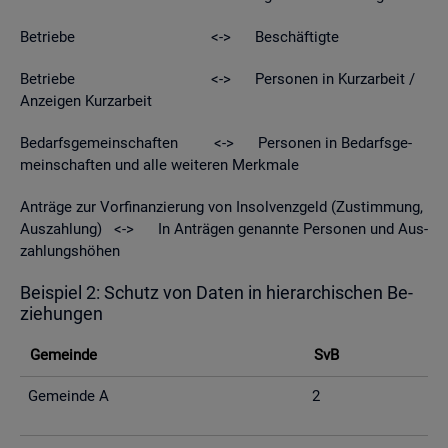
Be­trie­be <-> Be­schäf­tig­te
Be­trie­be <-> Per­so­nen in Kurz­ar­beit /
An­zei­gen Kurz­ar­beit
Be­darfs­ge­mein­schaf­ten <-> Per­so­nen in Be­darfs­ge­
mein­schaf­ten und alle wei­te­ren Merk­ma­le
An­trä­ge zur Vor­fi­nan­zie­rung von In­sol­venz­geld (Zu­stim­mung,
Aus­zah­lung) <-> In An­trä­gen ge­nann­te Per­so­nen und Aus­
zah­lungs­hö­hen
Bei­spiel 2: Schutz von Daten in hier­ar­chi­schen Be­
zie­hun­gen
Ge­mein­de
SvB
Ge­mein­de A
2