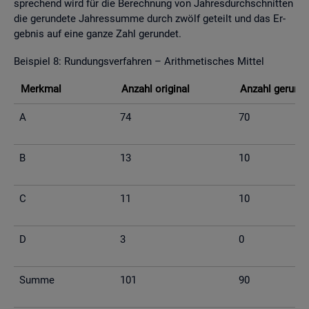
spre­chend wird für die Be­rech­nung von Jah­res­durch­schnit­ten
die ge­run­de­te Jah­res­sum­me durch zwölf ge­teilt und das Er­
geb­nis auf eine ganze Zahl ge­run­det.
Bei­spiel 8: Run­dungs­ver­fah­ren – Arith­me­ti­sches Mit­tel
Merk­mal
An­zahl ori­gi­nal
An­zahl ge­run­d
A
74
70
B
13
10
C
11
10
D
3
0
Summe
101
90