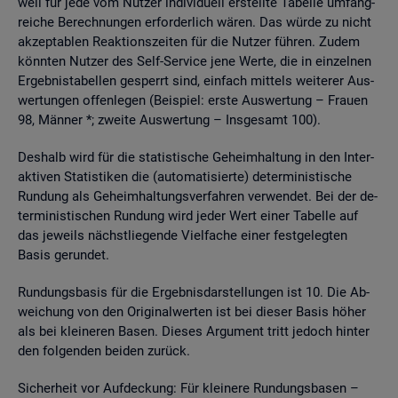
weil für jede vom Nut­zer in­di­vi­du­ell er­stell­te Ta­bel­le um­fang­
rei­che Be­rech­nun­gen er­for­der­lich wären. Das würde zu nicht
ak­zep­ta­blen Re­ak­ti­ons­zei­ten für die Nut­zer füh­ren. Zudem
könn­ten Nut­zer des Self-Ser­vice jene Werte, die in ein­zel­nen
Er­geb­nis­ta­bel­len ge­sperrt sind, ein­fach mit­tels wei­te­rer Aus­
wer­tun­gen of­fen­le­gen (Bei­spiel: erste Aus­wer­tung – Frau­en
98, Män­ner *; zwei­te Aus­wer­tung – Ins­ge­samt 100).
Des­halb wird für die sta­tis­ti­sche Ge­heim­hal­tung in den In­ter­
ak­ti­ven Sta­tis­ti­ken die (au­to­ma­ti­sier­te) de­ter­mi­nis­ti­sche
Run­dung als Ge­heim­hal­tungs­ver­fah­ren ver­wen­det. Bei der de­
ter­mi­nis­ti­schen Run­dung wird jeder Wert einer Ta­bel­le auf
das je­weils nächst­lie­gen­de Viel­fa­che einer fest­ge­leg­ten
Basis ge­run­det.
Run­dungs­ba­sis für die Er­geb­nis­dar­stel­lun­gen ist 10. Die Ab­
wei­chung von den Ori­gi­nal­wer­ten ist bei die­ser Basis höher
als bei klei­ne­ren Basen. Die­ses Ar­gu­ment tritt je­doch hin­ter
den fol­gen­den bei­den zu­rück.
Si­cher­heit vor Auf­de­ckung: Für klei­ne­re Run­dungs­ba­sen –