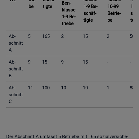
ßen­
be
tig­te
1-9 Be­
10-99
10-9
klas­se
schäf­
Be­trie­
schä
1-9 Be­
tig­te
be
te
trie­be
Ab­
5
165
2
15
2
50
schnitt
A
Ab­
9
15
9
15
-
-
schnitt
B
Ab­
11
100
10
10
1
88
schnitt
C
Der Ab­schnitt A um­fasst 5 Be­trie­be mit 165 so­zi­al­ver­si­che­