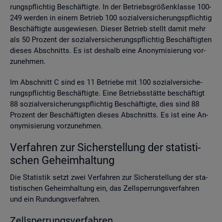
rungs­pflich­tig Be­schäf­tig­te. In der Be­triebs­grö­ßen­klas­se 100-
249 wer­den in einem Be­trieb 100 so­zi­al­ver­si­che­rungs­pflich­tig
Be­schäf­tig­te aus­ge­wie­sen. Die­ser Be­trieb stellt damit mehr
als 50 Pro­zent der so­zi­al­ver­si­che­rungs­pflich­tig Be­schäf­tig­ten
die­ses Ab­schnitts. Es ist des­halb eine An­ony­mi­sie­rung vor­
zu­neh­men.
Im Ab­schnitt C sind es 11 Be­trie­be mit 100 so­zi­al­ver­si­che­
rungs­pflich­tig Be­schäf­tig­te. Eine Be­triebs­stät­te be­schäf­tigt
88 so­zi­al­ver­si­che­rungs­pflich­tig Be­schäf­tig­te, dies sind 88
Pro­zent der Be­schäf­tig­ten die­ses Ab­schnitts. Es ist eine An­
ony­mi­sie­rung vor­zu­neh­men.
Ver­fah­ren zur Si­cher­stel­lung der sta­tis­ti­
schen Ge­heim­hal­tung
Die Sta­tis­tik setzt zwei Ver­fah­ren zur Si­cher­stel­lung der sta­
tis­ti­schen Ge­heim­hal­tung ein, das Zell­sper­rungs­ver­fah­ren
und ein Run­dungs­ver­fah­ren.
Zell­sper­rungs­ver­fah­ren