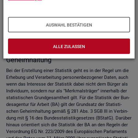
Do­mi­nanz­re­gel
Ver­fah­ren zur Si­cher­stel­lung der sta­tis­ti­schen Ge­heim­hal­
tung
Zell­sper­rungs­ver­fah­ren
AUSWAHL BESTÄTIGEN
Run­dungs­ver­fah­ren
Ver­gleich der Ver­fah­ren
ALLE ZULASSEN
Recht­li­che Grund­la­gen der sta­tis­ti­schen
Ge­heim­hal­tung
Bei der Er­stel­lung einer Sta­tis­tik geht es in der Regel um die
Er­he­bung und Ver­ar­bei­tung per­so­nen­be­zo­ge­ner Daten, auch
wenn das In­ter­es­se der Sta­tis­tik dabei nicht dem Bür­ger als
In­di­vi­du­um, son­dern nur als "Merk­mals­trä­ger" in­ner­halb der
sta­tis­ti­schen Grund­ge­samt­heit gilt. Für die Sta­tis­tik der Bun­
des­agen­tur für Ar­beit (BA) gilt der Grund­satz der Sta­tis­ti­
schen Ge­heim­hal­tung gemäß § 281 Abs. 3 SGB III in Ver­bin­
dung mit § 16 des Bun­des­sta­tis­tik­ge­set­zes (BStatG). Dar­über
hin­aus ori­en­tiert sich die Sta­tis­tik der BA an den Re­geln der
Ver­ord­nung EG Nr. 223/2009 des Eu­ro­päi­schen Par­la­ments