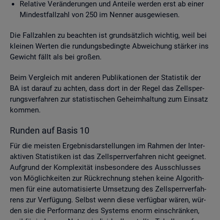
Re­la­ti­ve Ver­än­de­run­gen und An­tei­le wer­den erst ab einer
Min­dest­fall­zahl von 250 im Nen­ner aus­ge­wie­sen.
Die Fall­zah­len zu be­ach­ten ist grund­sätz­lich wich­tig, weil bei
klei­nen Wer­ten die run­dungs­be­ding­te Ab­wei­chung stär­ker ins
Ge­wicht fällt als bei gro­ßen.
Beim Ver­gleich mit an­de­ren Pu­bli­ka­tio­nen der Sta­tis­tik der
BA ist dar­auf zu ach­ten, dass dort in der Regel das Zell­sper­
rungs­ver­fah­ren zur sta­tis­ti­schen Ge­heim­hal­tung zum Ein­satz
kom­men.
Run­den auf Basis 10
Für die meis­ten Er­geb­nis­dar­stel­lun­gen im Rah­men der In­ter­
ak­ti­ven Sta­tis­ti­ken ist das Zell­sperr­ver­fah­ren nicht ge­eig­net.
Auf­grund der Kom­ple­xi­tät ins­be­son­de­re des Aus­schlus­ses
von Mög­lich­kei­ten zur Rück­rech­nung ste­hen keine Al­go­rith­
men für eine au­to­ma­ti­sier­te Um­set­zung des Zell­sperr­ver­fah­
rens zur Ver­fü­gung. Selbst wenn diese ver­füg­bar wären, wür­
den sie die Per­for­manz des Sys­tems enorm ein­schrän­ken,