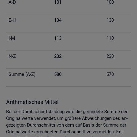
A-D
101
100
E-H
134
130
I-M
113
110
N-Z
232
230
Summe (A-Z)
580
570
Arith­me­ti­sches Mit­tel
Bei der Durch­schnitts­bil­dung wird die ge­run­de­te Summe der
Ori­gi­nal­wer­te ver­wen­det, um grö­ße­re Ab­wei­chun­gen des an­
ge­zeig­ten Durch­schnitts von dem auf Basis der Summe der
Ori­gi­nal­wer­te er­rech­ne­ten Durch­schnitt zu ver­mei­den. Ent­