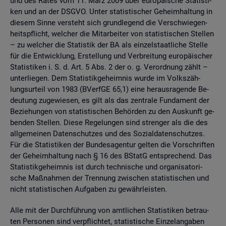
und des Rates vom 11. März 2009 über eu­ro­päi­sche Sta­tis­ti­
ken und an der DSGVO. Unter sta­tis­ti­scher Ge­heim­hal­tung in
die­sem Sinne ver­steht sich grund­le­gend die Ver­schwie­gen­
heits­pflicht, wel­cher die Mit­ar­bei­ter von sta­tis­ti­schen Stel­len
– zu wel­cher die Sta­tis­tik der BA als ein­zel­staat­li­che Stel­le
für die Ent­wick­lung, Er­stel­lung und Ver­brei­tung eu­ro­päi­scher
Sta­tis­ti­ken i. S. d. Art. 5 Abs. 2 der o. g. Ver­ord­nung zählt –
un­ter­lie­gen. Dem Sta­tis­tik­ge­heim­nis wurde im Volks­zäh­
lungs­ur­teil von 1983 (BVerf­GE 65,1) eine her­aus­ra­gen­de Be­
deu­tung zu­ge­wie­sen, es gilt als das zen­tra­le Fun­da­ment der
Be­zie­hun­gen von sta­tis­ti­schen Be­hör­den zu den Aus­kunft ge­
ben­den Stel­len. Diese Re­ge­lun­gen sind stren­ger als die des
all­ge­mei­nen Da­ten­schut­zes und des So­zi­al­da­ten­schut­zes.
Für die Sta­tis­ti­ken der Bun­des­agen­tur gel­ten die Vor­schrif­ten
der Ge­heim­hal­tung nach § 16 des BStatG ent­spre­chend. Das
Sta­tis­tik­ge­heim­nis ist durch tech­ni­sche und or­ga­ni­sa­to­ri­
sche Maß­nah­men der Tren­nung zwi­schen sta­tis­ti­schen und
nicht sta­tis­ti­schen Auf­ga­ben zu ge­währ­leis­ten.
Alle mit der Durch­füh­rung von amt­li­chen Sta­tis­ti­ken be­trau­
ten Per­so­nen sind ver­pflich­tet, sta­tis­ti­sche Ein­zel­an­ga­ben