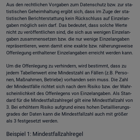
Aus den recht­li­chen Vor­ga­ben zum Da­ten­schutz bzw. zur sta­
tis­ti­schen Ge­heim­hal­tung er­gibt sich, dass im Zuge der sta­
tis­ti­schen Be­richt­erstat­tung kein Rück­schluss auf Ein­zel­an­
ga­ben mög­lich sein darf. Das be­deu­tet, dass sol­che Werte
nicht zu ver­öf­fent­li­chen sind, die sich aus we­ni­gen Ein­zel­an­
ga­ben zu­sam­men­set­zen bzw. die nur we­ni­ge Ein­zel­an­ga­ben
re­prä­sen­tie­ren, wenn damit eine ex­ak­te bzw. nä­he­rungs­wei­se
Of­fen­le­gung ent­hal­te­ner Ein­zel­an­ga­ben er­reicht wer­den kann.
Um die Of­fen­le­gung zu ver­hin­dern, wird be­stimmt, dass zu
jedem Ta­bel­len­wert eine Min­dest­zahl an Fäl­len (z.B. Per­so­
nen, Maß­nah­men, Be­trie­be) vor­han­den sein muss. Die Zahl
der Min­dest­fäl­le rich­tet sich nach dem Ri­si­ko bzw. der Wahr­
schein­lich­keit des Of­fen­le­gens von Ein­zel­an­ga­ben. Als Stan­
dard für die Min­dest­fall­zahl­re­gel gilt eine Min­dest­fall­zahl von
3. Bei er­höh­tem Ri­si­ko auf­grund eines hohen De­tail­lie­rungs­
gra­des der Daten kann die Min­dest­fall­zahl auch mit grö­ßer
als 3 fest­ge­setzt wer­den.
Bei­spiel 1: Min­dest­fall­zahl­re­gel