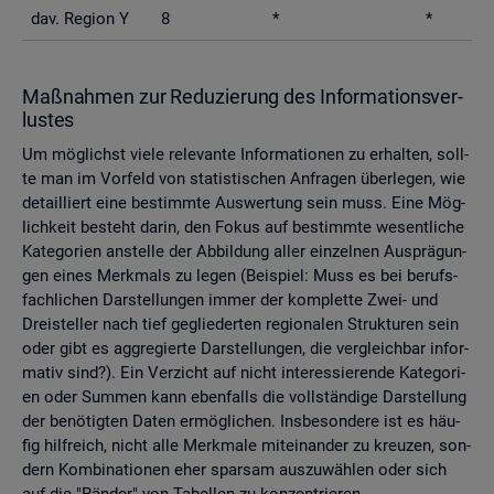
dav. Re­gi­on Y
8
*
*
Maß­nah­men zur Re­du­zie­rung des In­for­ma­ti­ons­ver­
lus­tes
Um mög­lichst viele re­le­van­te In­for­ma­tio­nen zu er­hal­ten, soll­
te man im Vor­feld von sta­tis­ti­schen An­fra­gen über­le­gen, wie
de­tail­liert eine be­stimm­te Aus­wer­tung sein muss. Eine Mög­
lich­keit be­steht darin, den Fokus auf be­stimm­te we­sent­li­che
Ka­te­go­ri­en an­stel­le der Ab­bil­dung aller ein­zel­nen Aus­prä­gun­
gen eines Merk­mals zu legen (Bei­spiel: Muss es bei be­rufs­
fach­li­chen Dar­stel­lun­gen immer der kom­plet­te Zwei- und
Drei­stel­ler nach tief ge­glie­der­ten re­gio­na­len Struk­tu­ren sein
oder gibt es agg­re­gier­te Dar­stel­lun­gen, die ver­gleich­bar in­for­
ma­tiv sind?). Ein Ver­zicht auf nicht in­ter­es­sie­ren­de Ka­te­go­ri­
en oder Sum­men kann eben­falls die voll­stän­di­ge Dar­stel­lung
der be­nö­tig­ten Daten er­mög­li­chen. Ins­be­son­de­re ist es häu­
fig hilf­reich, nicht alle Merk­ma­le mit­ein­an­der zu kreu­zen, son­
dern Kom­bi­na­tio­nen eher spar­sam aus­zu­wäh­len oder sich
auf die "Rän­der" von Ta­bel­len zu kon­zen­trie­ren.