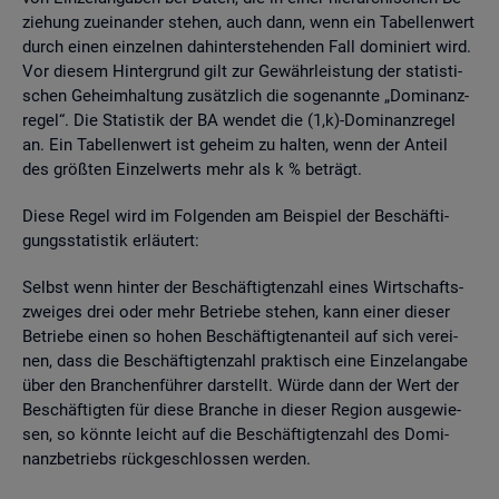
zie­hung zu­ein­an­der ste­hen, auch dann, wenn ein Ta­bel­len­wert
durch einen ein­zel­nen da­hin­ter­ste­hen­den Fall do­mi­niert wird.
Vor die­sem Hin­ter­grund gilt zur Ge­währ­leis­tung der sta­tis­ti­
schen Ge­heim­hal­tung zu­sätz­lich die so­ge­nann­te „Do­mi­nanz­
re­gel“. Die Sta­tis­tik der BA wen­det die (1,k)-Do­mi­nanz­re­gel
an. Ein Ta­bel­len­wert ist ge­heim zu hal­ten, wenn der An­teil
des grö­ß­ten Ein­zel­werts mehr als k % be­trägt.
Diese Regel wird im Fol­gen­den am Bei­spiel der Be­schäf­ti­
gungs­sta­tis­tik er­läu­tert:
Selbst wenn hin­ter der Be­schäf­tig­ten­zahl eines Wirt­schafts­
zwei­ges drei oder mehr Be­trie­be ste­hen, kann einer die­ser
Be­trie­be einen so hohen Be­schäf­tig­ten­an­teil auf sich ver­ei­
nen, dass die Be­schäf­tig­ten­zahl prak­tisch eine Ein­zel­an­ga­be
über den Bran­chen­füh­rer dar­stellt. Würde dann der Wert der
Be­schäf­tig­ten für diese Bran­che in die­ser Re­gi­on aus­ge­wie­
sen, so könn­te leicht auf die Be­schäf­tig­ten­zahl des Do­mi­
nanz­be­triebs rück­ge­schlos­sen wer­den.