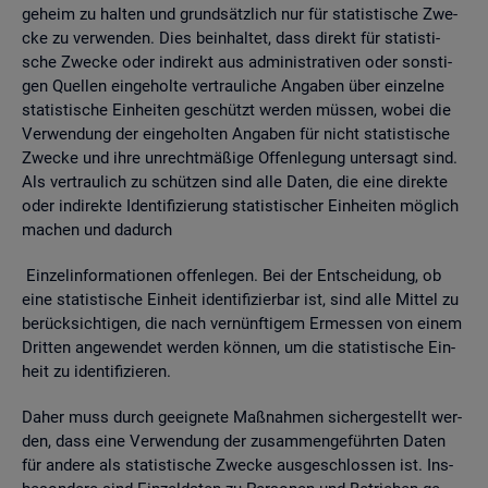
ge­heim zu hal­ten und grund­sätz­lich nur für sta­tis­ti­sche Zwe­
cke zu ver­wen­den. Dies be­inhal­tet, dass di­rekt für sta­tis­ti­
sche Zwe­cke oder in­di­rekt aus ad­mi­nis­tra­ti­ven oder sons­ti­
gen Quel­len ein­ge­hol­te ver­trau­li­che An­ga­ben über ein­zel­ne
sta­tis­ti­sche Ein­hei­ten ge­schützt wer­den müs­sen, wobei die
Ver­wen­dung der ein­ge­hol­ten An­ga­ben für nicht sta­tis­ti­sche
Zwe­cke und ihre un­recht­mä­ßi­ge Of­fen­le­gung un­ter­sagt sind.
Als ver­trau­lich zu schüt­zen sind alle Daten, die eine di­rek­te
oder in­di­rek­te Iden­ti­fi­zie­rung sta­tis­ti­scher Ein­hei­ten mög­lich
ma­chen und da­durch
Ein­zel­in­for­ma­tio­nen of­fen­le­gen. Bei der Ent­schei­dung, ob
eine sta­tis­ti­sche Ein­heit iden­ti­fi­zier­bar ist, sind alle Mit­tel zu
be­rück­sich­ti­gen, die nach ver­nünf­ti­gem Er­mes­sen von einem
Drit­ten an­ge­wen­det wer­den kön­nen, um die sta­tis­ti­sche Ein­
heit zu iden­ti­fi­zie­ren.
Daher muss durch ge­eig­ne­te Maß­nah­men si­cher­ge­stellt wer­
den, dass eine Ver­wen­dung der zu­sam­men­ge­führ­ten Daten
für an­de­re als sta­tis­ti­sche Zwe­cke aus­ge­schlos­sen ist. Ins­