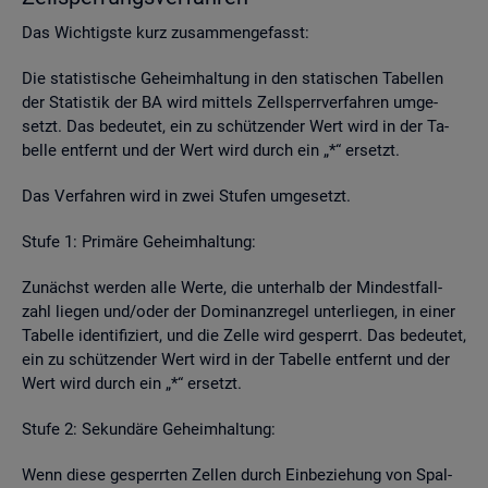
Das Wich­tigs­te kurz zu­sam­men­ge­fasst:
Die sta­tis­ti­sche Ge­heim­hal­tung in den sta­ti­schen Ta­bel­len
der Sta­tis­tik der BA wird mit­tels Zell­sperr­ver­fah­ren um­ge­
setzt. Das be­deu­tet, ein zu schüt­zen­der Wert wird in der Ta­
bel­le ent­fernt und der Wert wird durch ein „*“ er­setzt.
Das Ver­fah­ren wird in zwei Stu­fen um­ge­setzt.
Stufe 1: Pri­mä­re Ge­heim­hal­tung:
Zu­nächst wer­den alle Werte, die un­ter­halb der Min­dest­fall­
zahl lie­gen und/oder der Do­mi­nanz­re­gel un­ter­lie­gen, in einer
Ta­bel­le iden­ti­fi­ziert, und die Zelle wird ge­sperrt. Das be­deu­tet,
ein zu schüt­zen­der Wert wird in der Ta­bel­le ent­fernt und der
Wert wird durch ein „*“ er­setzt.
Stufe 2: Se­kun­dä­re Ge­heim­hal­tung:
Wenn diese ge­sperr­ten Zel­len durch Ein­be­zie­hung von Spal­