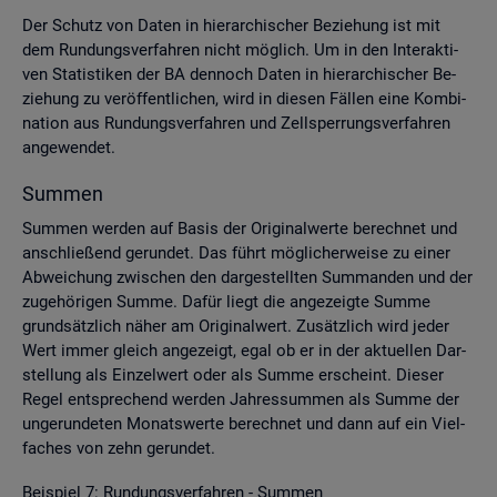
Der Schutz von Daten in hier­ar­chi­scher Be­zie­hung ist mit
dem Run­dungs­ver­fah­ren nicht mög­lich. Um in den In­ter­ak­ti­
ven Sta­tis­ti­ken der BA den­noch Daten in hier­ar­chi­scher Be­
zie­hung zu ver­öf­fent­li­chen, wird in die­sen Fäl­len eine Kom­bi­
na­ti­on aus Run­dungs­ver­fah­ren und Zell­sper­rungs­ver­fah­ren
an­ge­wen­det.
Sum­men
Sum­men wer­den auf Basis der Ori­gi­nal­wer­te be­rech­net und
an­schlie­ßend ge­run­det. Das führt mög­li­cher­wei­se zu einer
Ab­wei­chung zwi­schen den dar­ge­stell­ten Sum­man­den und der
zu­ge­hö­ri­gen Summe. Dafür liegt die an­ge­zeig­te Summe
grund­sätz­lich näher am Ori­gi­nal­wert. Zu­sätz­lich wird jeder
Wert immer gleich an­ge­zeigt, egal ob er in der ak­tu­el­len Dar­
stel­lung als Ein­zel­wert oder als Summe er­scheint. Die­ser
Regel ent­spre­chend wer­den Jah­res­sum­men als Summe der
un­ge­run­de­ten Mo­nats­wer­te be­rech­net und dann auf ein Viel­
fa­ches von zehn ge­run­det.
Bei­spiel 7: Run­dungs­ver­fah­ren - Sum­men