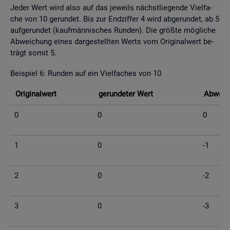
Jeder Wert wird also auf das je­weils nächst­lie­gen­de Viel­fa­
che von 10 ge­run­det. Bis zur End­zif­fer 4 wird ab­ge­run­det, ab 5
auf­ge­run­det (kauf­män­ni­sches Run­den). Die grö­ß­te mög­li­che
Ab­wei­chung eines dar­ge­stell­ten Werts vom Ori­gi­nal­wert be­
trägt somit 5.
Bei­spiel 6: Run­den auf ein Viel­fa­ches von 10
Ori­gi­nal­wert
ge­run­de­ter Wert
Ab­wei­c
0
0
0
1
0
-1
2
0
-2
3
0
-3