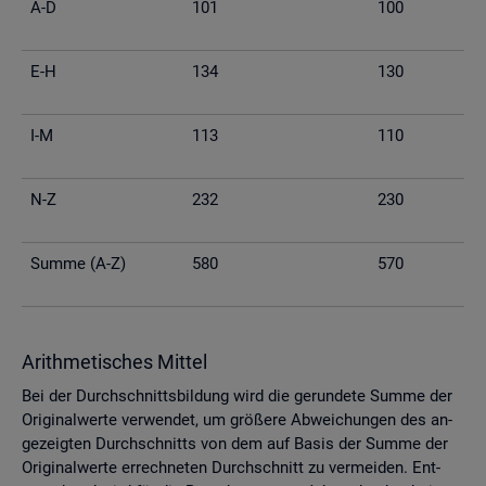
A-D
101
100
E-H
134
130
I-M
113
110
N-Z
232
230
Summe (A-Z)
580
570
Arith­me­ti­sches Mit­tel
Bei der Durch­schnitts­bil­dung wird die ge­run­de­te Summe der
Ori­gi­nal­wer­te ver­wen­det, um grö­ße­re Ab­wei­chun­gen des an­
ge­zeig­ten Durch­schnitts von dem auf Basis der Summe der
Ori­gi­nal­wer­te er­rech­ne­ten Durch­schnitt zu ver­mei­den. Ent­