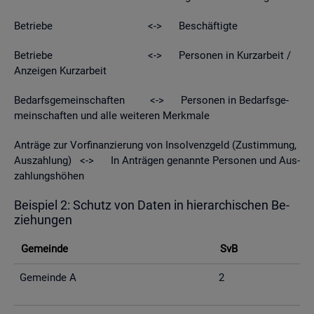
Be­trie­be <-> Be­schäf­tig­te
Be­trie­be <-> Per­so­nen in Kurz­ar­beit /
An­zei­gen Kurz­ar­beit
Be­darfs­ge­mein­schaf­ten <-> Per­so­nen in Be­darfs­ge­
mein­schaf­ten und alle wei­te­ren Merk­ma­le
An­trä­ge zur Vor­fi­nan­zie­rung von In­sol­venz­geld (Zu­stim­mung,
Aus­zah­lung) <-> In An­trä­gen ge­nann­te Per­so­nen und Aus­
zah­lungs­hö­hen
Bei­spiel 2: Schutz von Daten in hier­ar­chi­schen Be­
zie­hun­gen
Ge­mein­de
SvB
Ge­mein­de A
2