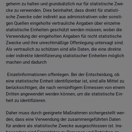
ge­heim zu hal­ten und grund­sätz­lich nur für sta­tis­ti­sche Zwe­
cke zu ver­wen­den. Dies be­inhal­tet, dass di­rekt für sta­tis­ti­
sche Zwe­cke oder in­di­rekt aus ad­mi­nis­tra­ti­ven oder sons­ti­
gen Quel­len ein­ge­hol­te ver­trau­li­che An­ga­ben über ein­zel­ne
sta­tis­ti­sche Ein­hei­ten ge­schützt wer­den müs­sen, wobei die
Ver­wen­dung der ein­ge­hol­ten An­ga­ben für nicht sta­tis­ti­sche
Zwe­cke und ihre un­recht­mä­ßi­ge Of­fen­le­gung un­ter­sagt sind.
Als ver­trau­lich zu schüt­zen sind alle Daten, die eine di­rek­te
oder in­di­rek­te Iden­ti­fi­zie­rung sta­tis­ti­scher Ein­hei­ten mög­lich
ma­chen und da­durch
Ein­zel­in­for­ma­tio­nen of­fen­le­gen. Bei der Ent­schei­dung, ob
eine sta­tis­ti­sche Ein­heit iden­ti­fi­zier­bar ist, sind alle Mit­tel zu
be­rück­sich­ti­gen, die nach ver­nünf­ti­gem Er­mes­sen von einem
Drit­ten an­ge­wen­det wer­den kön­nen, um die sta­tis­ti­sche Ein­
heit zu iden­ti­fi­zie­ren.
Daher muss durch ge­eig­ne­te Maß­nah­men si­cher­ge­stellt wer­
den, dass eine Ver­wen­dung der zu­sam­men­ge­führ­ten Daten
für an­de­re als sta­tis­ti­sche Zwe­cke aus­ge­schlos­sen ist. Ins­