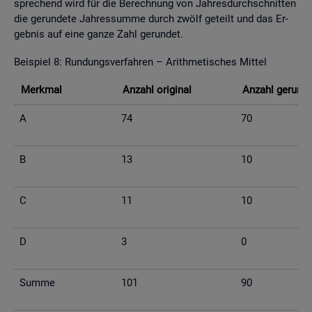
spre­chend wird für die Be­rech­nung von Jah­res­durch­schnit­ten
die ge­run­de­te Jah­res­sum­me durch zwölf ge­teilt und das Er­
geb­nis auf eine ganze Zahl ge­run­det.
Bei­spiel 8: Run­dungs­ver­fah­ren – Arith­me­ti­sches Mit­tel
Merk­mal
An­zahl ori­gi­nal
An­zahl ge­run­d
A
74
70
B
13
10
C
11
10
D
3
0
Summe
101
90