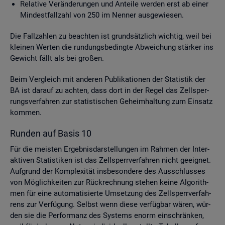
Re­la­ti­ve Ver­än­de­run­gen und An­tei­le wer­den erst ab einer
Min­dest­fall­zahl von 250 im Nen­ner aus­ge­wie­sen.
Die Fall­zah­len zu be­ach­ten ist grund­sätz­lich wich­tig, weil bei
klei­nen Wer­ten die run­dungs­be­ding­te Ab­wei­chung stär­ker ins
Ge­wicht fällt als bei gro­ßen.
Beim Ver­gleich mit an­de­ren Pu­bli­ka­tio­nen der Sta­tis­tik der
BA ist dar­auf zu ach­ten, dass dort in der Regel das Zell­sper­
rungs­ver­fah­ren zur sta­tis­ti­schen Ge­heim­hal­tung zum Ein­satz
kom­men.
Run­den auf Basis 10
Für die meis­ten Er­geb­nis­dar­stel­lun­gen im Rah­men der In­ter­
ak­ti­ven Sta­tis­ti­ken ist das Zell­sperr­ver­fah­ren nicht ge­eig­net.
Auf­grund der Kom­ple­xi­tät ins­be­son­de­re des Aus­schlus­ses
von Mög­lich­kei­ten zur Rück­rech­nung ste­hen keine Al­go­rith­
men für eine au­to­ma­ti­sier­te Um­set­zung des Zell­sperr­ver­fah­
rens zur Ver­fü­gung. Selbst wenn diese ver­füg­bar wären, wür­
den sie die Per­for­manz des Sys­tems enorm ein­schrän­ken,