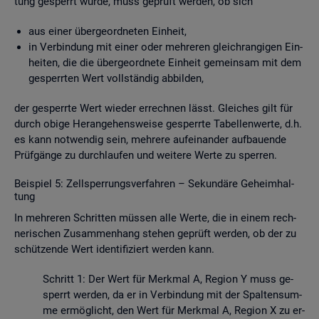
tung ge­sperrt wurde, muss ge­prüft wer­den, ob sich
aus einer über­ge­ord­ne­ten Ein­heit,
in Ver­bin­dung mit einer oder meh­re­ren gleich­ran­gi­gen Ein­
hei­ten, die die über­ge­ord­ne­te Ein­heit ge­mein­sam mit dem
ge­sperr­ten Wert voll­stän­dig ab­bil­den,
der ge­sperr­te Wert wie­der er­rech­nen lässt. Glei­ches gilt für
durch obige Her­an­ge­hens­wei­se ge­sperr­te Ta­bel­len­wer­te, d.h.
es kann not­wen­dig sein, meh­re­re auf­ein­an­der auf­bau­en­de
Prüf­gän­ge zu durch­lau­fen und wei­te­re Werte zu sper­ren.
Bei­spiel 5: Zell­sper­rungs­ver­fah­ren – Se­kun­dä­re Ge­heim­hal­
tung
In meh­re­ren Schrit­ten müs­sen alle Werte, die in einem rech­
ne­ri­schen Zu­sam­men­hang ste­hen ge­prüft wer­den, ob der zu
schüt­zen­de Wert iden­ti­fi­ziert wer­den kann.
Schritt 1: Der Wert für Merk­mal A, Re­gi­on Y muss ge­
sperrt wer­den, da er in Ver­bin­dung mit der Spal­ten­sum­
me er­mög­licht, den Wert für Merk­mal A, Re­gi­on X zu er­