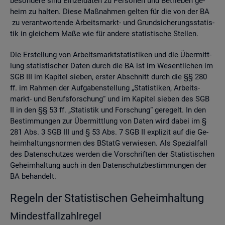
be­son­de­re sind Ein­zel­da­ten zu Per­so­nen und Be­trie­ben ge­
heim zu hal­ten. Diese Maß­nah­men gel­ten für die von der BA
zu ver­ant­wor­ten­de Ar­beits­markt- und Grund­si­che­rungs­sta­tis­
tik in glei­chem Maße wie für an­de­re sta­tis­ti­sche Stel­len.
Die Er­stel­lung von Ar­beits­markt­sta­tis­ti­ken und die Über­mitt­
lung sta­tis­ti­scher Daten durch die BA ist im We­sent­li­chen im
SGB III im Ka­pi­tel sie­ben, ers­ter Ab­schnitt durch die §§ 280
ff. im Rah­men der Auf­ga­ben­stel­lung „Sta­tis­ti­ken, Ar­beits­
markt- und Be­rufs­for­schung“ und im Ka­pi­tel sie­ben des SGB
II in den §§ 53 ff. „Sta­tis­tik und For­schung“ ge­re­gelt. In den
Be­stim­mun­gen zur Über­mitt­lung von Daten wird dabei im §
281 Abs. 3 SGB III und § 53 Abs. 7 SGB II ex­pli­zit auf die Ge­
heim­hal­tungs­nor­men des BStatG ver­wie­sen. Als Spe­zi­al­fall
des Da­ten­schut­zes wer­den die Vor­schrif­ten der Sta­tis­ti­schen
Ge­heim­hal­tung auch in den Da­ten­schutz­be­stim­mun­gen der
BA be­han­delt.
Re­geln der Sta­tis­ti­schen Ge­heim­hal­tung
Min­dest­fall­zahl­re­gel