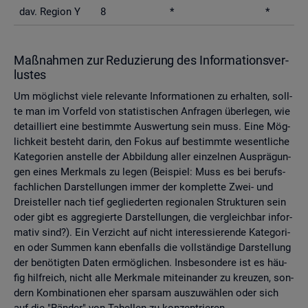
dav. Re­gi­on Y
8
*
*
Maß­nah­men zur Re­du­zie­rung des In­for­ma­ti­ons­ver­
lus­tes
Um mög­lichst viele re­le­van­te In­for­ma­tio­nen zu er­hal­ten, soll­
te man im Vor­feld von sta­tis­ti­schen An­fra­gen über­le­gen, wie
de­tail­liert eine be­stimm­te Aus­wer­tung sein muss. Eine Mög­
lich­keit be­steht darin, den Fokus auf be­stimm­te we­sent­li­che
Ka­te­go­ri­en an­stel­le der Ab­bil­dung aller ein­zel­nen Aus­prä­gun­
gen eines Merk­mals zu legen (Bei­spiel: Muss es bei be­rufs­
fach­li­chen Dar­stel­lun­gen immer der kom­plet­te Zwei- und
Drei­stel­ler nach tief ge­glie­der­ten re­gio­na­len Struk­tu­ren sein
oder gibt es agg­re­gier­te Dar­stel­lun­gen, die ver­gleich­bar in­for­
ma­tiv sind?). Ein Ver­zicht auf nicht in­ter­es­sie­ren­de Ka­te­go­ri­
en oder Sum­men kann eben­falls die voll­stän­di­ge Dar­stel­lung
der be­nö­tig­ten Daten er­mög­li­chen. Ins­be­son­de­re ist es häu­
fig hilf­reich, nicht alle Merk­ma­le mit­ein­an­der zu kreu­zen, son­
dern Kom­bi­na­tio­nen eher spar­sam aus­zu­wäh­len oder sich
auf die "Rän­der" von Ta­bel­len zu kon­zen­trie­ren.