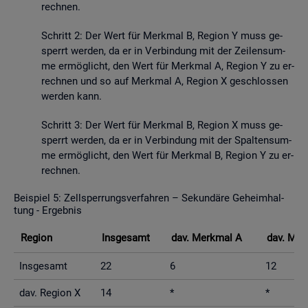
rech­nen.
Schritt 2: Der Wert für Merk­mal B, Re­gi­on Y muss ge­
sperrt wer­den, da er in Ver­bin­dung mit der Zei­len­sum­
me er­mög­licht, den Wert für Merk­mal A, Re­gi­on Y zu er­
rech­nen und so auf Merk­mal A, Re­gi­on X ge­schlos­sen
wer­den kann.
Schritt 3: Der Wert für Merk­mal B, Re­gi­on X muss ge­
sperrt wer­den, da er in Ver­bin­dung mit der Spal­ten­sum­
me er­mög­licht, den Wert für Merk­mal B, Re­gi­on Y zu er­
rech­nen.
Bei­spiel 5: Zell­sper­rungs­ver­fah­ren – Se­kun­dä­re Ge­heim­hal­
tung - Er­geb­nis
Re­gi­on
Ins­ge­samt
dav. Merk­mal A
dav. Mer
Ins­ge­samt
22
6
12
dav. Re­gi­on X
14
*
*