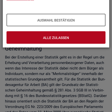
Do­mi­nanz­re­gel
Ver­fah­ren zur Si­cher­stel­lung der sta­tis­ti­schen Ge­heim­hal­
tung
Zell­sper­rungs­ver­fah­ren
AUSWAHL BESTÄTIGEN
Run­dungs­ver­fah­ren
Ver­gleich der Ver­fah­ren
ALLE ZULASSEN
Recht­li­che Grund­la­gen der sta­tis­ti­schen
Ge­heim­hal­tung
Bei der Er­stel­lung einer Sta­tis­tik geht es in der Regel um die
Er­he­bung und Ver­ar­bei­tung per­so­nen­be­zo­ge­ner Daten, auch
wenn das In­ter­es­se der Sta­tis­tik dabei nicht dem Bür­ger als
In­di­vi­du­um, son­dern nur als "Merk­mals­trä­ger" in­ner­halb der
sta­tis­ti­schen Grund­ge­samt­heit gilt. Für die Sta­tis­tik der Bun­
des­agen­tur für Ar­beit (BA) gilt der Grund­satz der Sta­tis­ti­
schen Ge­heim­hal­tung gemäß § 281 Abs. 3 SGB III in Ver­bin­
dung mit § 16 des Bun­des­sta­tis­tik­ge­set­zes (BStatG). Dar­über
hin­aus ori­en­tiert sich die Sta­tis­tik der BA an den Re­geln der
Ver­ord­nung EG Nr. 223/2009 des Eu­ro­päi­schen Par­la­ments