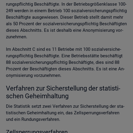
rungs­pflich­tig Be­schäf­tig­te. In der Be­triebs­grö­ßen­klas­se 100-
249 wer­den in einem Be­trieb 100 so­zi­al­ver­si­che­rungs­pflich­tig
Be­schäf­tig­te aus­ge­wie­sen. Die­ser Be­trieb stellt damit mehr
als 50 Pro­zent der so­zi­al­ver­si­che­rungs­pflich­tig Be­schäf­tig­ten
die­ses Ab­schnitts. Es ist des­halb eine An­ony­mi­sie­rung vor­
zu­neh­men.
Im Ab­schnitt C sind es 11 Be­trie­be mit 100 so­zi­al­ver­si­che­
rungs­pflich­tig Be­schäf­tig­te. Eine Be­triebs­stät­te be­schäf­tigt
88 so­zi­al­ver­si­che­rungs­pflich­tig Be­schäf­tig­te, dies sind 88
Pro­zent der Be­schäf­tig­ten die­ses Ab­schnitts. Es ist eine An­
ony­mi­sie­rung vor­zu­neh­men.
Ver­fah­ren zur Si­cher­stel­lung der sta­tis­ti­
schen Ge­heim­hal­tung
Die Sta­tis­tik setzt zwei Ver­fah­ren zur Si­cher­stel­lung der sta­
tis­ti­schen Ge­heim­hal­tung ein, das Zell­sper­rungs­ver­fah­ren
und ein Run­dungs­ver­fah­ren.
Zell­sper­rungs­ver­fah­ren