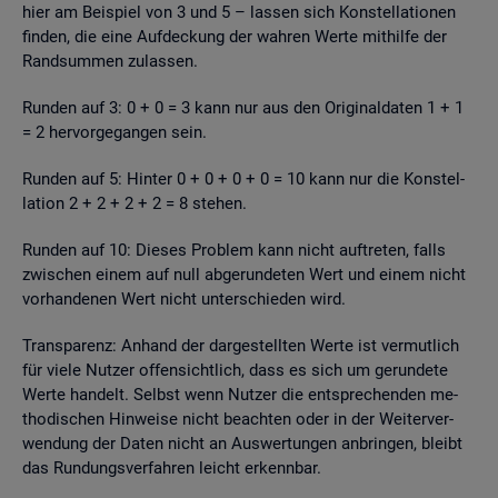
hier am Bei­spiel von 3 und 5 – las­sen sich Kon­stel­la­tio­nen
fin­den, die eine Auf­de­ckung der wah­ren Werte mit­hil­fe der
Rand­sum­men zu­las­sen.
Run­den auf 3: 0 + 0 = 3 kann nur aus den Ori­gi­nal­da­ten 1 + 1
= 2 her­vor­ge­gan­gen sein.
Run­den auf 5: Hin­ter 0 + 0 + 0 + 0 = 10 kann nur die Kon­stel­
la­ti­on 2 + 2 + 2 + 2 = 8 ste­hen.
Run­den auf 10: Die­ses Pro­blem kann nicht auf­tre­ten, falls
zwi­schen einem auf null ab­ge­run­de­ten Wert und einem nicht
vor­han­de­nen Wert nicht un­ter­schie­den wird.
Trans­pa­renz: An­hand der dar­ge­stell­ten Werte ist ver­mut­lich
für viele Nut­zer of­fen­sicht­lich, dass es sich um ge­run­de­te
Werte han­delt. Selbst wenn Nut­zer die ent­spre­chen­den me­
tho­di­schen Hin­wei­se nicht be­ach­ten oder in der Wei­ter­ver­
wen­dung der Daten nicht an Aus­wer­tun­gen an­brin­gen, bleibt
das Run­dungs­ver­fah­ren leicht er­kenn­bar.