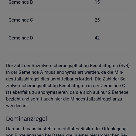
Ge­mein­de B
15
Ge­mein­de C
25
Ge­mein­de D
42
Die Zahl der So­zi­al­ver­si­che­rungs­pflich­tig Be­schäf­tig­ten (SvB)
in der Ge­mein­de A muss an­ony­mi­siert wer­den, da die Min­
dest­fall­zahl­re­gel dies un­mit­tel­bar er­for­dert. Die Zahl der So­
zi­al­ver­si­che­rungs­pflich­tig Be­schäf­tig­ten in der Ge­mein­de C
ist eben­falls zu an­ony­mi­sie­ren, da sie sich auf nur 2 Be­trie­be
be­zieht und somit auch hier die Min­dest­fall­zahl­re­gel an­zu­
wen­den ist.
Do­mi­nanz­re­gel
Dar­über hin­aus be­steht ein er­höh­tes Ri­si­ko der Of­fen­le­gung
von Ein­zel­an­ga­ben bei Daten, die in einer hier­ar­chi­schen Be­