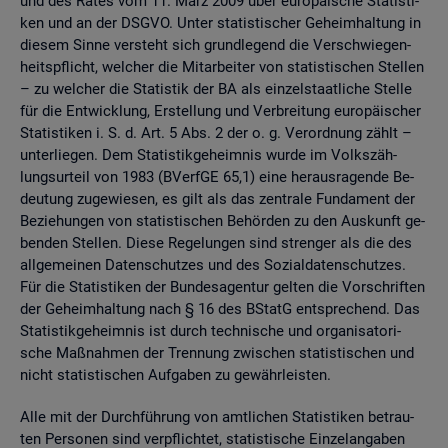
und des Rates vom 11. März 2009 über eu­ro­päi­sche Sta­tis­ti­
ken und an der DSGVO. Unter sta­tis­ti­scher Ge­heim­hal­tung in
die­sem Sinne ver­steht sich grund­le­gend die Ver­schwie­gen­
heits­pflicht, wel­cher die Mit­ar­bei­ter von sta­tis­ti­schen Stel­len
– zu wel­cher die Sta­tis­tik der BA als ein­zel­staat­li­che Stel­le
für die Ent­wick­lung, Er­stel­lung und Ver­brei­tung eu­ro­päi­scher
Sta­tis­ti­ken i. S. d. Art. 5 Abs. 2 der o. g. Ver­ord­nung zählt –
un­ter­lie­gen. Dem Sta­tis­tik­ge­heim­nis wurde im Volks­zäh­
lungs­ur­teil von 1983 (BVerf­GE 65,1) eine her­aus­ra­gen­de Be­
deu­tung zu­ge­wie­sen, es gilt als das zen­tra­le Fun­da­ment der
Be­zie­hun­gen von sta­tis­ti­schen Be­hör­den zu den Aus­kunft ge­
ben­den Stel­len. Diese Re­ge­lun­gen sind stren­ger als die des
all­ge­mei­nen Da­ten­schut­zes und des So­zi­al­da­ten­schut­zes.
Für die Sta­tis­ti­ken der Bun­des­agen­tur gel­ten die Vor­schrif­ten
der Ge­heim­hal­tung nach § 16 des BStatG ent­spre­chend. Das
Sta­tis­tik­ge­heim­nis ist durch tech­ni­sche und or­ga­ni­sa­to­ri­
sche Maß­nah­men der Tren­nung zwi­schen sta­tis­ti­schen und
nicht sta­tis­ti­schen Auf­ga­ben zu ge­währ­leis­ten.
Alle mit der Durch­füh­rung von amt­li­chen Sta­tis­ti­ken be­trau­
ten Per­so­nen sind ver­pflich­tet, sta­tis­ti­sche Ein­zel­an­ga­ben