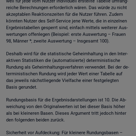
weil für jede vom Nut­zer in­di­vi­du­ell er­stell­te Ta­bel­le um­fang­
rei­che Be­rech­nun­gen er­for­der­lich wären. Das würde zu nicht
ak­zep­ta­blen Re­ak­ti­ons­zei­ten für die Nut­zer füh­ren. Zudem
könn­ten Nut­zer des Self-Ser­vice jene Werte, die in ein­zel­nen
Er­geb­nis­ta­bel­len ge­sperrt sind, ein­fach mit­tels wei­te­rer Aus­
wer­tun­gen of­fen­le­gen (Bei­spiel: erste Aus­wer­tung – Frau­en
98, Män­ner *; zwei­te Aus­wer­tung – Ins­ge­samt 100).
Des­halb wird für die sta­tis­ti­sche Ge­heim­hal­tung in den In­ter­
ak­ti­ven Sta­tis­ti­ken die (au­to­ma­ti­sier­te) de­ter­mi­nis­ti­sche
Run­dung als Ge­heim­hal­tungs­ver­fah­ren ver­wen­det. Bei der de­
ter­mi­nis­ti­schen Run­dung wird jeder Wert einer Ta­bel­le auf
das je­weils nächst­lie­gen­de Viel­fa­che einer fest­ge­leg­ten
Basis ge­run­det.
Run­dungs­ba­sis für die Er­geb­nis­dar­stel­lun­gen ist 10. Die Ab­
wei­chung von den Ori­gi­nal­wer­ten ist bei die­ser Basis höher
als bei klei­ne­ren Basen. Die­ses Ar­gu­ment tritt je­doch hin­ter
den fol­gen­den bei­den zu­rück.
Si­cher­heit vor Auf­de­ckung: Für klei­ne­re Run­dungs­ba­sen –