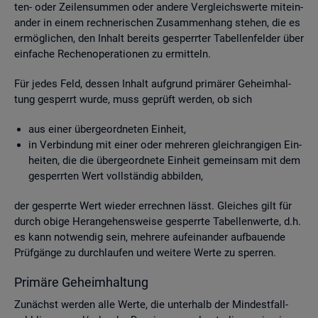
ten- oder Zei­len­sum­men oder an­de­re Ver­gleichs­wer­te mit­ein­
an­der in einem rech­ne­ri­schen Zu­sam­men­hang ste­hen, die es
er­mög­li­chen, den In­halt be­reits ge­sperr­ter Ta­bel­len­fel­der über
ein­fa­che Re­chen­ope­ra­tio­nen zu er­mit­teln.
Für jedes Feld, des­sen In­halt auf­grund pri­mä­rer Ge­heim­hal­
tung ge­sperrt wurde, muss ge­prüft wer­den, ob sich
aus einer über­ge­ord­ne­ten Ein­heit,
in Ver­bin­dung mit einer oder meh­re­ren gleich­ran­gi­gen Ein­
hei­ten, die die über­ge­ord­ne­te Ein­heit ge­mein­sam mit dem
ge­sperr­ten Wert voll­stän­dig ab­bil­den,
der ge­sperr­te Wert wie­der er­rech­nen lässt. Glei­ches gilt für
durch obige Her­an­ge­hens­wei­se ge­sperr­te Ta­bel­len­wer­te, d.h.
es kann not­wen­dig sein, meh­re­re auf­ein­an­der auf­bau­en­de
Prüf­gän­ge zu durch­lau­fen und wei­te­re Werte zu sper­ren.
Pri­mä­re Ge­heim­hal­tung
Zu­nächst wer­den alle Werte, die un­ter­halb der Min­dest­fall­