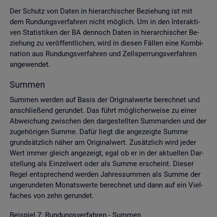
Der Schutz von Daten in hier­ar­chi­scher Be­zie­hung ist mit
dem Run­dungs­ver­fah­ren nicht mög­lich. Um in den In­ter­ak­ti­
ven Sta­tis­ti­ken der BA den­noch Daten in hier­ar­chi­scher Be­
zie­hung zu ver­öf­fent­li­chen, wird in die­sen Fäl­len eine Kom­bi­
na­ti­on aus Run­dungs­ver­fah­ren und Zell­sper­rungs­ver­fah­ren
an­ge­wen­det.
Sum­men
Sum­men wer­den auf Basis der Ori­gi­nal­wer­te be­rech­net und
an­schlie­ßend ge­run­det. Das führt mög­li­cher­wei­se zu einer
Ab­wei­chung zwi­schen den dar­ge­stell­ten Sum­man­den und der
zu­ge­hö­ri­gen Summe. Dafür liegt die an­ge­zeig­te Summe
grund­sätz­lich näher am Ori­gi­nal­wert. Zu­sätz­lich wird jeder
Wert immer gleich an­ge­zeigt, egal ob er in der ak­tu­el­len Dar­
stel­lung als Ein­zel­wert oder als Summe er­scheint. Die­ser
Regel ent­spre­chend wer­den Jah­res­sum­men als Summe der
un­ge­run­de­ten Mo­nats­wer­te be­rech­net und dann auf ein Viel­
fa­ches von zehn ge­run­det.
Bei­spiel 7: Run­dungs­ver­fah­ren - Sum­men