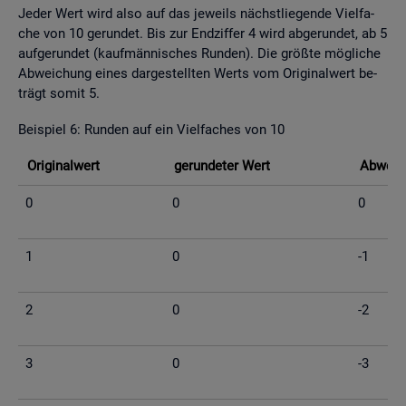
Jeder Wert wird also auf das je­weils nächst­lie­gen­de Viel­fa­
che von 10 ge­run­det. Bis zur End­zif­fer 4 wird ab­ge­run­det, ab 5
auf­ge­run­det (kauf­män­ni­sches Run­den). Die grö­ß­te mög­li­che
Ab­wei­chung eines dar­ge­stell­ten Werts vom Ori­gi­nal­wert be­
trägt somit 5.
Bei­spiel 6: Run­den auf ein Viel­fa­ches von 10
Ori­gi­nal­wert
ge­run­de­ter Wert
Ab­wei­c
0
0
0
1
0
-1
2
0
-2
3
0
-3