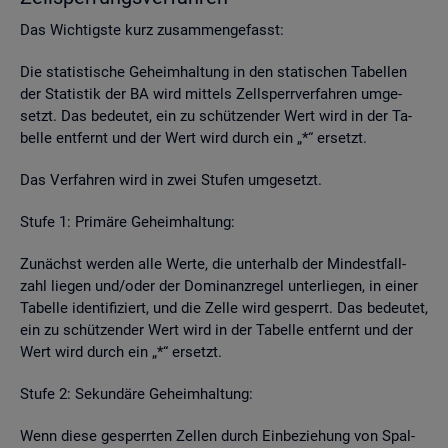
Das Wich­tigs­te kurz zu­sam­men­ge­fasst:
Die sta­tis­ti­sche Ge­heim­hal­tung in den sta­ti­schen Ta­bel­len
der Sta­tis­tik der BA wird mit­tels Zell­sperr­ver­fah­ren um­ge­
setzt. Das be­deu­tet, ein zu schüt­zen­der Wert wird in der Ta­
bel­le ent­fernt und der Wert wird durch ein „*“ er­setzt.
Das Ver­fah­ren wird in zwei Stu­fen um­ge­setzt.
Stufe 1: Pri­mä­re Ge­heim­hal­tung:
Zu­nächst wer­den alle Werte, die un­ter­halb der Min­dest­fall­
zahl lie­gen und/oder der Do­mi­nanz­re­gel un­ter­lie­gen, in einer
Ta­bel­le iden­ti­fi­ziert, und die Zelle wird ge­sperrt. Das be­deu­tet,
ein zu schüt­zen­der Wert wird in der Ta­bel­le ent­fernt und der
Wert wird durch ein „*“ er­setzt.
Stufe 2: Se­kun­dä­re Ge­heim­hal­tung:
Wenn diese ge­sperr­ten Zel­len durch Ein­be­zie­hung von Spal­