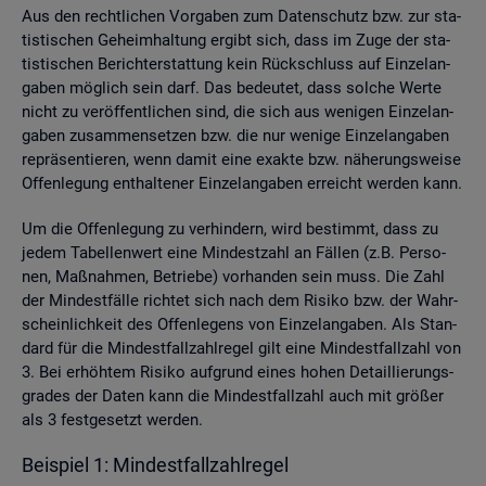
Aus den recht­li­chen Vor­ga­ben zum Da­ten­schutz bzw. zur sta­
tis­ti­schen Ge­heim­hal­tung er­gibt sich, dass im Zuge der sta­
tis­ti­schen Be­richt­erstat­tung kein Rück­schluss auf Ein­zel­an­
ga­ben mög­lich sein darf. Das be­deu­tet, dass sol­che Werte
nicht zu ver­öf­fent­li­chen sind, die sich aus we­ni­gen Ein­zel­an­
ga­ben zu­sam­men­set­zen bzw. die nur we­ni­ge Ein­zel­an­ga­ben
re­prä­sen­tie­ren, wenn damit eine ex­ak­te bzw. nä­he­rungs­wei­se
Of­fen­le­gung ent­hal­te­ner Ein­zel­an­ga­ben er­reicht wer­den kann.
Um die Of­fen­le­gung zu ver­hin­dern, wird be­stimmt, dass zu
jedem Ta­bel­len­wert eine Min­dest­zahl an Fäl­len (z.B. Per­so­
nen, Maß­nah­men, Be­trie­be) vor­han­den sein muss. Die Zahl
der Min­dest­fäl­le rich­tet sich nach dem Ri­si­ko bzw. der Wahr­
schein­lich­keit des Of­fen­le­gens von Ein­zel­an­ga­ben. Als Stan­
dard für die Min­dest­fall­zahl­re­gel gilt eine Min­dest­fall­zahl von
3. Bei er­höh­tem Ri­si­ko auf­grund eines hohen De­tail­lie­rungs­
gra­des der Daten kann die Min­dest­fall­zahl auch mit grö­ßer
als 3 fest­ge­setzt wer­den.
Bei­spiel 1: Min­dest­fall­zahl­re­gel