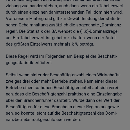
zie­hung zu­ein­an­der ste­hen, auch dann, wenn ein Ta­bel­len­wert
durch einen ein­zel­nen da­hin­ter­ste­hen­den Fall do­mi­niert wird.
Vor die­sem Hin­ter­grund gilt zur Ge­währ­leis­tung der sta­tis­ti­
schen Ge­heim­hal­tung zu­sätz­lich die so­ge­nann­te „Do­mi­nanz­
re­gel“. Die Sta­tis­tik der BA wen­det die (1,k)-Do­mi­nanz­re­gel
an. Ein Ta­bel­len­wert ist ge­heim zu hal­ten, wenn der An­teil
des grö­ß­ten Ein­zel­werts mehr als k % be­trägt.
Diese Regel wird im Fol­gen­den am Bei­spiel der Be­schäf­ti­
gungs­sta­tis­tik er­läu­tert:
Selbst wenn hin­ter der Be­schäf­tig­ten­zahl eines Wirt­schafts­
zwei­ges drei oder mehr Be­trie­be ste­hen, kann einer die­ser
Be­trie­be einen so hohen Be­schäf­tig­ten­an­teil auf sich ver­ei­
nen, dass die Be­schäf­tig­ten­zahl prak­tisch eine Ein­zel­an­ga­be
über den Bran­chen­füh­rer dar­stellt. Würde dann der Wert der
Be­schäf­tig­ten für diese Bran­che in die­ser Re­gi­on aus­ge­wie­
sen, so könn­te leicht auf die Be­schäf­tig­ten­zahl des Do­mi­
nanz­be­triebs rück­ge­schlos­sen wer­den.