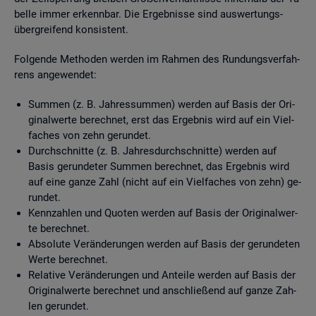
bel­le immer er­kenn­bar. Die Er­geb­nis­se sind aus­wer­tungs­
über­grei­fend kon­sis­tent.
Fol­gen­de Me­tho­den wer­den im Rah­men des Run­dungs­ver­fah­
rens an­ge­wen­det:
Sum­men (z. B. Jah­res­sum­men) wer­den auf Basis der Ori­
gi­nal­wer­te be­rech­net, erst das Er­geb­nis wird auf ein Viel­
fa­ches von zehn ge­run­det.
Durch­schnit­te (z. B. Jah­res­durch­schnit­te) wer­den auf
Basis ge­run­de­ter Sum­men be­rech­net, das Er­geb­nis wird
auf eine ganze Zahl (nicht auf ein Viel­fa­ches von zehn) ge­
run­det.
Kenn­zah­len und Quo­ten wer­den auf Basis der Ori­gi­nal­wer­
te be­rech­net.
Ab­so­lu­te Ver­än­de­run­gen wer­den auf Basis der ge­run­de­ten
Werte be­rech­net.
Re­la­ti­ve Ver­än­de­run­gen und An­tei­le wer­den auf Basis der
Ori­gi­nal­wer­te be­rech­net und an­schlie­ßend auf ganze Zah­
len ge­run­det.