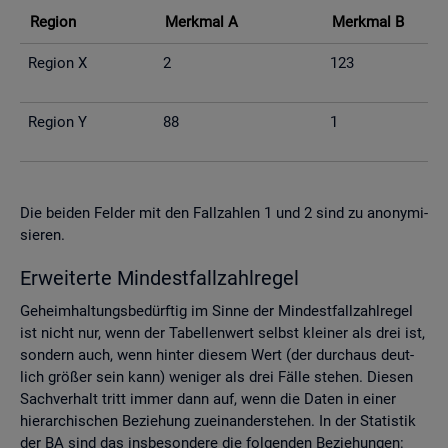
Re­gi­on
Merk­mal A
Merk­mal B
Re­gi­on X
2
123
Re­gi­on Y
88
1
Die bei­den Fel­der mit den Fall­zah­len 1 und 2 sind zu an­ony­mi­
sie­ren.
Er­wei­ter­te Min­dest­fall­zahl­re­gel
Ge­heim­hal­tungs­be­dürf­tig im Sinne der Min­dest­fall­zahl­re­gel
ist nicht nur, wenn der Ta­bel­len­wert selbst klei­ner als drei ist,
son­dern auch, wenn hin­ter die­sem Wert (der durch­aus deut­
lich grö­ßer sein kann) we­ni­ger als drei Fälle ste­hen. Die­sen
Sach­ver­halt tritt immer dann auf, wenn die Daten in einer
hier­ar­chi­schen Be­zie­hung zu­ein­an­der­ste­hen. In der Sta­tis­tik
der BA sind das ins­be­son­de­re die fol­gen­den Be­zie­hun­gen: