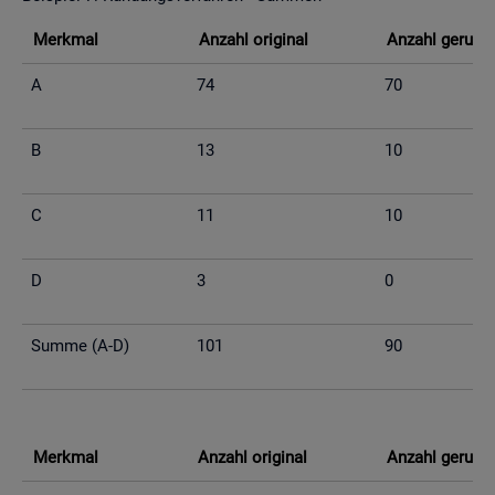
Merk­mal
An­zahl ori­gi­nal
An­zahl ge­run­d
A
74
70
B
13
10
C
11
10
D
3
0
Summe (A-D)
101
90
Merk­mal
An­zahl ori­gi­nal
An­zahl ge­run­d