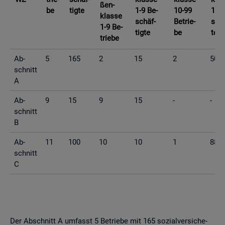
ßen­
be
tig­te
1-9 Be­
10-99
10-9
klas­se
schäf­
Be­trie­
schä
1-9 Be­
tig­te
be
te
trie­be
Ab­
5
165
2
15
2
50
schnitt
A
Ab­
9
15
9
15
-
-
schnitt
B
Ab­
11
100
10
10
1
88
schnitt
C
Der Ab­schnitt A um­fasst 5 Be­trie­be mit 165 so­zi­al­ver­si­che­