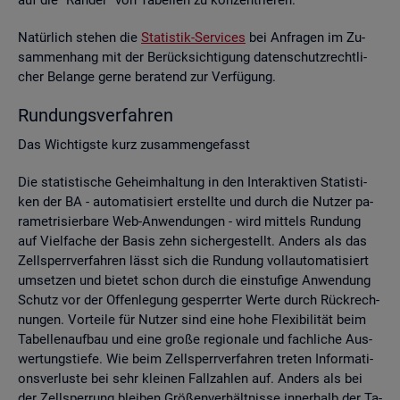
Na­tür­lich ste­hen die
Sta­tis­tik-Ser­vices
bei An­fra­gen im Zu­
sam­men­hang mit der Be­rück­sich­ti­gung da­ten­schutz­recht­li­
cher Be­lan­ge gerne be­ra­tend zur Ver­fü­gung.
Run­dungs­ver­fah­ren
Das Wich­tigs­te kurz zu­sam­men­ge­fasst
Die sta­tis­ti­sche Ge­heim­hal­tung in den In­ter­ak­ti­ven Sta­tis­ti­
ken der BA - au­to­ma­ti­siert er­stell­te und durch die Nut­zer pa­
ra­me­tri­sier­ba­re Web-An­wen­dun­gen - wird mit­tels Run­dung
auf Viel­fa­che der Basis zehn si­cher­ge­stellt. An­ders als das
Zell­sperr­ver­fah­ren lässt sich die Run­dung voll­au­to­ma­ti­siert
um­set­zen und bie­tet schon durch die ein­stu­fi­ge An­wen­dung
Schutz vor der Of­fen­le­gung ge­sperr­ter Werte durch Rück­rech­
nun­gen. Vor­tei­le für Nut­zer sind eine hohe Fle­xi­bi­li­tät beim
Ta­bel­len­auf­bau und eine große re­gio­na­le und fach­li­che Aus­
wer­tungs­tie­fe. Wie beim Zell­sperr­ver­fah­ren tre­ten In­for­ma­ti­
ons­ver­lus­te bei sehr klei­nen Fall­zah­len auf. An­ders als bei
der Zell­sper­rung blei­ben Grö­ßen­ver­hält­nis­se in­ner­halb der Ta­