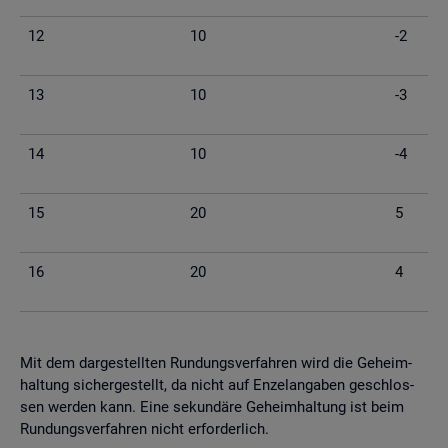
12
10
-2
13
10
-3
14
10
-4
15
20
5
16
20
4
Mit dem dar­ge­stell­ten Run­dungs­ver­fah­ren wird die Ge­heim­
hal­tung si­cher­ge­stellt, da nicht auf En­zel­an­ga­ben ge­schlos­
sen wer­den kann. Eine se­kun­dä­re Ge­heim­hal­tung ist beim
Run­dungs­ver­fah­ren nicht er­for­der­lich.