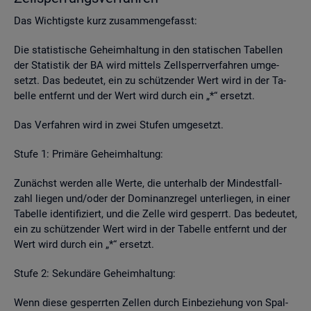
Das Wich­tigs­te kurz zu­sam­men­ge­fasst:
Die sta­tis­ti­sche Ge­heim­hal­tung in den sta­ti­schen Ta­bel­len
der Sta­tis­tik der BA wird mit­tels Zell­sperr­ver­fah­ren um­ge­
setzt. Das be­deu­tet, ein zu schüt­zen­der Wert wird in der Ta­
bel­le ent­fernt und der Wert wird durch ein „*“ er­setzt.
Das Ver­fah­ren wird in zwei Stu­fen um­ge­setzt.
Stufe 1: Pri­mä­re Ge­heim­hal­tung:
Zu­nächst wer­den alle Werte, die un­ter­halb der Min­dest­fall­
zahl lie­gen und/oder der Do­mi­nanz­re­gel un­ter­lie­gen, in einer
Ta­bel­le iden­ti­fi­ziert, und die Zelle wird ge­sperrt. Das be­deu­tet,
ein zu schüt­zen­der Wert wird in der Ta­bel­le ent­fernt und der
Wert wird durch ein „*“ er­setzt.
Stufe 2: Se­kun­dä­re Ge­heim­hal­tung:
Wenn diese ge­sperr­ten Zel­len durch Ein­be­zie­hung von Spal­