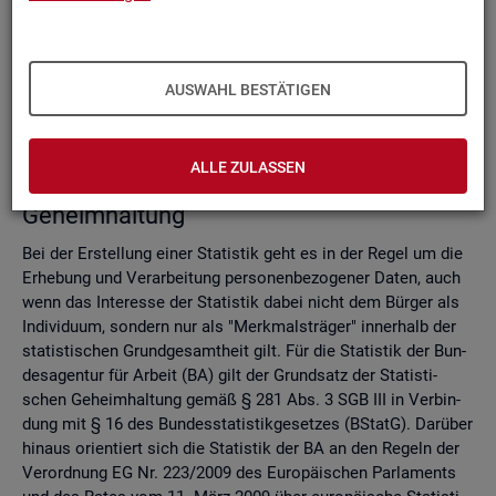
Do­mi­nanz­re­gel
Ver­fah­ren zur Si­cher­stel­lung der sta­tis­ti­schen Ge­heim­hal­
tung
Zell­sper­rungs­ver­fah­ren
AUSWAHL BESTÄTIGEN
Run­dungs­ver­fah­ren
Ver­gleich der Ver­fah­ren
ALLE ZULASSEN
Recht­li­che Grund­la­gen der sta­tis­ti­schen
Ge­heim­hal­tung
Bei der Er­stel­lung einer Sta­tis­tik geht es in der Regel um die
Er­he­bung und Ver­ar­bei­tung per­so­nen­be­zo­ge­ner Daten, auch
wenn das In­ter­es­se der Sta­tis­tik dabei nicht dem Bür­ger als
In­di­vi­du­um, son­dern nur als "Merk­mals­trä­ger" in­ner­halb der
sta­tis­ti­schen Grund­ge­samt­heit gilt. Für die Sta­tis­tik der Bun­
des­agen­tur für Ar­beit (BA) gilt der Grund­satz der Sta­tis­ti­
schen Ge­heim­hal­tung gemäß § 281 Abs. 3 SGB III in Ver­bin­
dung mit § 16 des Bun­des­sta­tis­tik­ge­set­zes (BStatG). Dar­über
hin­aus ori­en­tiert sich die Sta­tis­tik der BA an den Re­geln der
Ver­ord­nung EG Nr. 223/2009 des Eu­ro­päi­schen Par­la­ments