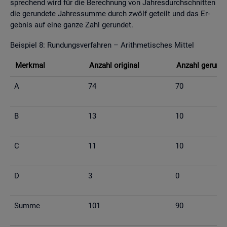
spre­chend wird für die Be­rech­nung von Jah­res­durch­schnit­ten
die ge­run­de­te Jah­res­sum­me durch zwölf ge­teilt und das Er­
geb­nis auf eine ganze Zahl ge­run­det.
Bei­spiel 8: Run­dungs­ver­fah­ren – Arith­me­ti­sches Mit­tel
Merk­mal
An­zahl ori­gi­nal
An­zahl ge­run­d
A
74
70
B
13
10
C
11
10
D
3
0
Summe
101
90