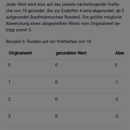
Jeder Wert wird also auf das je­weils nächst­lie­gen­de Viel­fa­
che von 10 ge­run­det. Bis zur End­zif­fer 4 wird ab­ge­run­det, ab 5
auf­ge­run­det (kauf­män­ni­sches Run­den). Die grö­ß­te mög­li­che
Ab­wei­chung eines dar­ge­stell­ten Werts vom Ori­gi­nal­wert be­
trägt somit 5.
Bei­spiel 6: Run­den auf ein Viel­fa­ches von 10
Ori­gi­nal­wert
ge­run­de­ter Wert
Ab­wei­c
0
0
0
1
0
-1
2
0
-2
3
0
-3