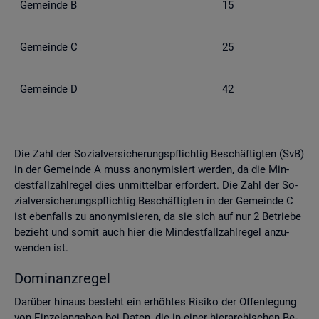
Ge­mein­de B
15
Ge­mein­de C
25
Ge­mein­de D
42
Die Zahl der So­zi­al­ver­si­che­rungs­pflich­tig Be­schäf­tig­ten (SvB)
in der Ge­mein­de A muss an­ony­mi­siert wer­den, da die Min­
dest­fall­zahl­re­gel dies un­mit­tel­bar er­for­dert. Die Zahl der So­
zi­al­ver­si­che­rungs­pflich­tig Be­schäf­tig­ten in der Ge­mein­de C
ist eben­falls zu an­ony­mi­sie­ren, da sie sich auf nur 2 Be­trie­be
be­zieht und somit auch hier die Min­dest­fall­zahl­re­gel an­zu­
wen­den ist.
Do­mi­nanz­re­gel
Dar­über hin­aus be­steht ein er­höh­tes Ri­si­ko der Of­fen­le­gung
von Ein­zel­an­ga­ben bei Daten, die in einer hier­ar­chi­schen Be­