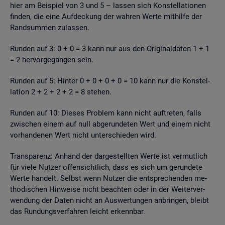
hier am Bei­spiel von 3 und 5 – las­sen sich Kon­stel­la­tio­nen
fin­den, die eine Auf­de­ckung der wah­ren Werte mit­hil­fe der
Rand­sum­men zu­las­sen.
Run­den auf 3: 0 + 0 = 3 kann nur aus den Ori­gi­nal­da­ten 1 + 1
= 2 her­vor­ge­gan­gen sein.
Run­den auf 5: Hin­ter 0 + 0 + 0 + 0 = 10 kann nur die Kon­stel­
la­ti­on 2 + 2 + 2 + 2 = 8 ste­hen.
Run­den auf 10: Die­ses Pro­blem kann nicht auf­tre­ten, falls
zwi­schen einem auf null ab­ge­run­de­ten Wert und einem nicht
vor­han­de­nen Wert nicht un­ter­schie­den wird.
Trans­pa­renz: An­hand der dar­ge­stell­ten Werte ist ver­mut­lich
für viele Nut­zer of­fen­sicht­lich, dass es sich um ge­run­de­te
Werte han­delt. Selbst wenn Nut­zer die ent­spre­chen­den me­
tho­di­schen Hin­wei­se nicht be­ach­ten oder in der Wei­ter­ver­
wen­dung der Daten nicht an Aus­wer­tun­gen an­brin­gen, bleibt
das Run­dungs­ver­fah­ren leicht er­kenn­bar.