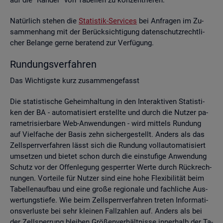
Na­tür­lich ste­hen die
Sta­tis­tik-Ser­vices
bei An­fra­gen im Zu­
sam­men­hang mit der Be­rück­sich­ti­gung da­ten­schutz­recht­li­
cher Be­lan­ge gerne be­ra­tend zur Ver­fü­gung.
Run­dungs­ver­fah­ren
Das Wich­tigs­te kurz zu­sam­men­ge­fasst
Die sta­tis­ti­sche Ge­heim­hal­tung in den In­ter­ak­ti­ven Sta­tis­ti­
ken der BA - au­to­ma­ti­siert er­stell­te und durch die Nut­zer pa­
ra­me­tri­sier­ba­re Web-An­wen­dun­gen - wird mit­tels Run­dung
auf Viel­fa­che der Basis zehn si­cher­ge­stellt. An­ders als das
Zell­sperr­ver­fah­ren lässt sich die Run­dung voll­au­to­ma­ti­siert
um­set­zen und bie­tet schon durch die ein­stu­fi­ge An­wen­dung
Schutz vor der Of­fen­le­gung ge­sperr­ter Werte durch Rück­rech­
nun­gen. Vor­tei­le für Nut­zer sind eine hohe Fle­xi­bi­li­tät beim
Ta­bel­len­auf­bau und eine große re­gio­na­le und fach­li­che Aus­
wer­tungs­tie­fe. Wie beim Zell­sperr­ver­fah­ren tre­ten In­for­ma­ti­
ons­ver­lus­te bei sehr klei­nen Fall­zah­len auf. An­ders als bei
der Zell­sper­rung blei­ben Grö­ßen­ver­hält­nis­se in­ner­halb der Ta­