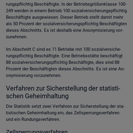
rungs­pflich­tig Be­schäf­tig­te. In der Be­triebs­grö­ßen­klas­se 100-
249 wer­den in einem Be­trieb 100 so­zi­al­ver­si­che­rungs­pflich­tig
Be­schäf­tig­te aus­ge­wie­sen. Die­ser Be­trieb stellt damit mehr
als 50 Pro­zent der so­zi­al­ver­si­che­rungs­pflich­tig Be­schäf­tig­ten
die­ses Ab­schnitts. Es ist des­halb eine An­ony­mi­sie­rung vor­
zu­neh­men.
Im Ab­schnitt C sind es 11 Be­trie­be mit 100 so­zi­al­ver­si­che­
rungs­pflich­tig Be­schäf­tig­te. Eine Be­triebs­stät­te be­schäf­tigt
88 so­zi­al­ver­si­che­rungs­pflich­tig Be­schäf­tig­te, dies sind 88
Pro­zent der Be­schäf­tig­ten die­ses Ab­schnitts. Es ist eine An­
ony­mi­sie­rung vor­zu­neh­men.
Ver­fah­ren zur Si­cher­stel­lung der sta­tis­ti­
schen Ge­heim­hal­tung
Die Sta­tis­tik setzt zwei Ver­fah­ren zur Si­cher­stel­lung der sta­
tis­ti­schen Ge­heim­hal­tung ein, das Zell­sper­rungs­ver­fah­ren
und ein Run­dungs­ver­fah­ren.
Zell­sper­rungs­ver­fah­ren