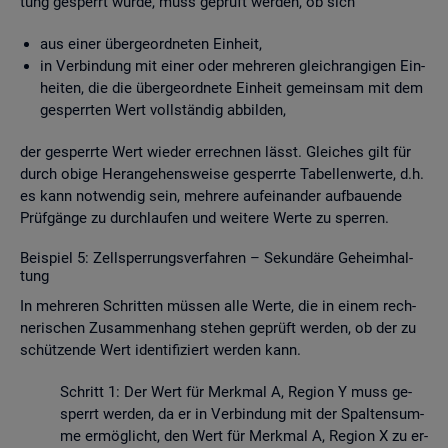
tung ge­sperrt wurde, muss ge­prüft wer­den, ob sich
aus einer über­ge­ord­ne­ten Ein­heit,
in Ver­bin­dung mit einer oder meh­re­ren gleich­ran­gi­gen Ein­
hei­ten, die die über­ge­ord­ne­te Ein­heit ge­mein­sam mit dem
ge­sperr­ten Wert voll­stän­dig ab­bil­den,
der ge­sperr­te Wert wie­der er­rech­nen lässt. Glei­ches gilt für
durch obige Her­an­ge­hens­wei­se ge­sperr­te Ta­bel­len­wer­te, d.h.
es kann not­wen­dig sein, meh­re­re auf­ein­an­der auf­bau­en­de
Prüf­gän­ge zu durch­lau­fen und wei­te­re Werte zu sper­ren.
Bei­spiel 5: Zell­sper­rungs­ver­fah­ren – Se­kun­dä­re Ge­heim­hal­
tung
In meh­re­ren Schrit­ten müs­sen alle Werte, die in einem rech­
ne­ri­schen Zu­sam­men­hang ste­hen ge­prüft wer­den, ob der zu
schüt­zen­de Wert iden­ti­fi­ziert wer­den kann.
Schritt 1: Der Wert für Merk­mal A, Re­gi­on Y muss ge­
sperrt wer­den, da er in Ver­bin­dung mit der Spal­ten­sum­
me er­mög­licht, den Wert für Merk­mal A, Re­gi­on X zu er­