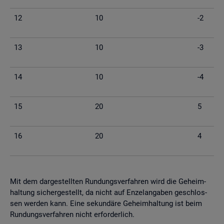
12
10
-2
13
10
-3
14
10
-4
15
20
5
16
20
4
Mit dem dar­ge­stell­ten Run­dungs­ver­fah­ren wird die Ge­heim­
hal­tung si­cher­ge­stellt, da nicht auf En­zel­an­ga­ben ge­schlos­
sen wer­den kann. Eine se­kun­dä­re Ge­heim­hal­tung ist beim
Run­dungs­ver­fah­ren nicht er­for­der­lich.