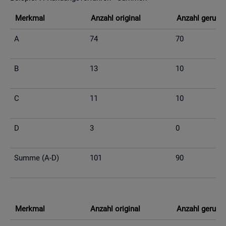
Merk­mal
An­zahl ori­gi­nal
An­zahl ge­run­d
A
74
70
B
13
10
C
11
10
D
3
0
Summe (A-D)
101
90
Merk­mal
An­zahl ori­gi­nal
An­zahl ge­run­d