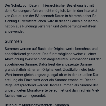
Der Schutz von Daten in hier­ar­chi­scher Be­zie­hung ist mit
dem Run­dungs­ver­fah­ren nicht mög­lich. Um in den In­ter­ak­ti­
ven Sta­tis­ti­ken der BA den­noch Daten in hier­ar­chi­scher Be­
zie­hung zu ver­öf­fent­li­chen, wird in die­sen Fäl­len eine Kom­bi­
na­ti­on aus Run­dungs­ver­fah­ren und Zell­sper­rungs­ver­fah­ren
an­ge­wen­det.
Sum­men
Sum­men wer­den auf Basis der Ori­gi­nal­wer­te be­rech­net und
an­schlie­ßend ge­run­det. Das führt mög­li­cher­wei­se zu einer
Ab­wei­chung zwi­schen den dar­ge­stell­ten Sum­man­den und der
zu­ge­hö­ri­gen Summe. Dafür liegt die an­ge­zeig­te Summe
grund­sätz­lich näher am Ori­gi­nal­wert. Zu­sätz­lich wird jeder
Wert immer gleich an­ge­zeigt, egal ob er in der ak­tu­el­len Dar­
stel­lung als Ein­zel­wert oder als Summe er­scheint. Die­ser
Regel ent­spre­chend wer­den Jah­res­sum­men als Summe der
un­ge­run­de­ten Mo­nats­wer­te be­rech­net und dann auf ein Viel­
fa­ches von zehn ge­run­det.
Bei­spiel 7: Run­dungs­ver­fah­ren - Sum­men