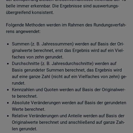
bel­le immer er­kenn­bar. Die Er­geb­nis­se sind aus­wer­tungs­
über­grei­fend kon­sis­tent.
Fol­gen­de Me­tho­den wer­den im Rah­men des Run­dungs­ver­fah­
rens an­ge­wen­det:
Sum­men (z. B. Jah­res­sum­men) wer­den auf Basis der Ori­
gi­nal­wer­te be­rech­net, erst das Er­geb­nis wird auf ein Viel­
fa­ches von zehn ge­run­det.
Durch­schnit­te (z. B. Jah­res­durch­schnit­te) wer­den auf
Basis ge­run­de­ter Sum­men be­rech­net, das Er­geb­nis wird
auf eine ganze Zahl (nicht auf ein Viel­fa­ches von zehn) ge­
run­det.
Kenn­zah­len und Quo­ten wer­den auf Basis der Ori­gi­nal­wer­
te be­rech­net.
Ab­so­lu­te Ver­än­de­run­gen wer­den auf Basis der ge­run­de­ten
Werte be­rech­net.
Re­la­ti­ve Ver­än­de­run­gen und An­tei­le wer­den auf Basis der
Ori­gi­nal­wer­te be­rech­net und an­schlie­ßend auf ganze Zah­
len ge­run­det.