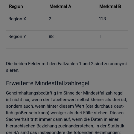
Re­gi­on
Merk­mal A
Merk­mal B
Re­gi­on X
2
123
Re­gi­on Y
88
1
Die bei­den Fel­der mit den Fall­zah­len 1 und 2 sind zu an­ony­mi­
sie­ren.
Er­wei­ter­te Min­dest­fall­zahl­re­gel
Ge­heim­hal­tungs­be­dürf­tig im Sinne der Min­dest­fall­zahl­re­gel
ist nicht nur, wenn der Ta­bel­len­wert selbst klei­ner als drei ist,
son­dern auch, wenn hin­ter die­sem Wert (der durch­aus deut­
lich grö­ßer sein kann) we­ni­ger als drei Fälle ste­hen. Die­sen
Sach­ver­halt tritt immer dann auf, wenn die Daten in einer
hier­ar­chi­schen Be­zie­hung zu­ein­an­der­ste­hen. In der Sta­tis­tik
der BA sind das ins­be­son­de­re die fol­gen­den Be­zie­hun­gen: