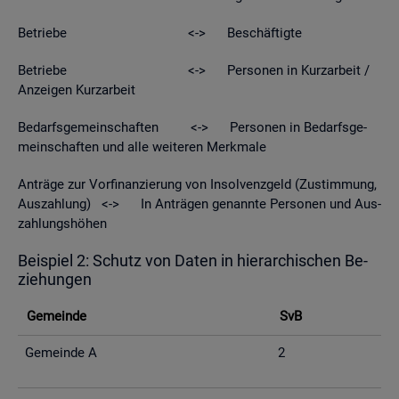
Be­trie­be <-> Be­schäf­tig­te
Be­trie­be <-> Per­so­nen in Kurz­ar­beit /
An­zei­gen Kurz­ar­beit
Be­darfs­ge­mein­schaf­ten <-> Per­so­nen in Be­darfs­ge­
mein­schaf­ten und alle wei­te­ren Merk­ma­le
An­trä­ge zur Vor­fi­nan­zie­rung von In­sol­venz­geld (Zu­stim­mung,
Aus­zah­lung) <-> In An­trä­gen ge­nann­te Per­so­nen und Aus­
zah­lungs­hö­hen
Bei­spiel 2: Schutz von Daten in hier­ar­chi­schen Be­
zie­hun­gen
Ge­mein­de
SvB
Ge­mein­de A
2