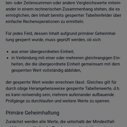
ten- oder Zei­len­sum­men oder an­de­re Ver­gleichs­wer­te mit­ein­
an­der in einem rech­ne­ri­schen Zu­sam­men­hang ste­hen, die es
er­mög­li­chen, den In­halt be­reits ge­sperr­ter Ta­bel­len­fel­der über
ein­fa­che Re­chen­ope­ra­tio­nen zu er­mit­teln.
Für jedes Feld, des­sen In­halt auf­grund pri­mä­rer Ge­heim­hal­
tung ge­sperrt wurde, muss ge­prüft wer­den, ob sich
aus einer über­ge­ord­ne­ten Ein­heit,
in Ver­bin­dung mit einer oder meh­re­ren gleich­ran­gi­gen Ein­
hei­ten, die die über­ge­ord­ne­te Ein­heit ge­mein­sam mit dem
ge­sperr­ten Wert voll­stän­dig ab­bil­den,
der ge­sperr­te Wert wie­der er­rech­nen lässt. Glei­ches gilt für
durch obige Her­an­ge­hens­wei­se ge­sperr­te Ta­bel­len­wer­te, d.h.
es kann not­wen­dig sein, meh­re­re auf­ein­an­der auf­bau­en­de
Prüf­gän­ge zu durch­lau­fen und wei­te­re Werte zu sper­ren.
Pri­mä­re Ge­heim­hal­tung
Zu­nächst wer­den alle Werte, die un­ter­halb der Min­dest­fall­