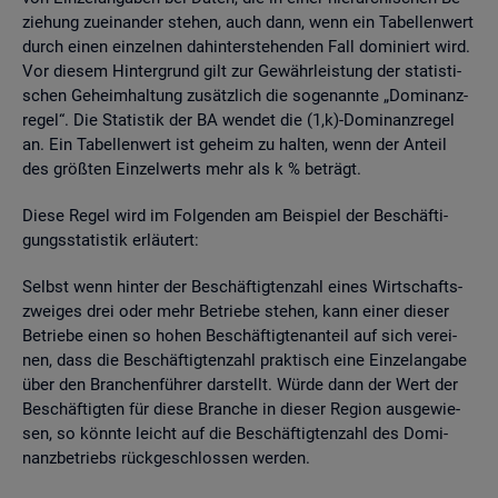
zie­hung zu­ein­an­der ste­hen, auch dann, wenn ein Ta­bel­len­wert
durch einen ein­zel­nen da­hin­ter­ste­hen­den Fall do­mi­niert wird.
Vor die­sem Hin­ter­grund gilt zur Ge­währ­leis­tung der sta­tis­ti­
schen Ge­heim­hal­tung zu­sätz­lich die so­ge­nann­te „Do­mi­nanz­
re­gel“. Die Sta­tis­tik der BA wen­det die (1,k)-Do­mi­nanz­re­gel
an. Ein Ta­bel­len­wert ist ge­heim zu hal­ten, wenn der An­teil
des grö­ß­ten Ein­zel­werts mehr als k % be­trägt.
Diese Regel wird im Fol­gen­den am Bei­spiel der Be­schäf­ti­
gungs­sta­tis­tik er­läu­tert:
Selbst wenn hin­ter der Be­schäf­tig­ten­zahl eines Wirt­schafts­
zwei­ges drei oder mehr Be­trie­be ste­hen, kann einer die­ser
Be­trie­be einen so hohen Be­schäf­tig­ten­an­teil auf sich ver­ei­
nen, dass die Be­schäf­tig­ten­zahl prak­tisch eine Ein­zel­an­ga­be
über den Bran­chen­füh­rer dar­stellt. Würde dann der Wert der
Be­schäf­tig­ten für diese Bran­che in die­ser Re­gi­on aus­ge­wie­
sen, so könn­te leicht auf die Be­schäf­tig­ten­zahl des Do­mi­
nanz­be­triebs rück­ge­schlos­sen wer­den.