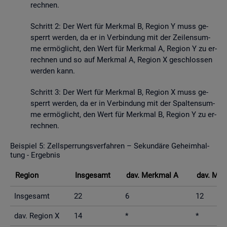
rech­nen.
Schritt 2: Der Wert für Merk­mal B, Re­gi­on Y muss ge­
sperrt wer­den, da er in Ver­bin­dung mit der Zei­len­sum­
me er­mög­licht, den Wert für Merk­mal A, Re­gi­on Y zu er­
rech­nen und so auf Merk­mal A, Re­gi­on X ge­schlos­sen
wer­den kann.
Schritt 3: Der Wert für Merk­mal B, Re­gi­on X muss ge­
sperrt wer­den, da er in Ver­bin­dung mit der Spal­ten­sum­
me er­mög­licht, den Wert für Merk­mal B, Re­gi­on Y zu er­
rech­nen.
Bei­spiel 5: Zell­sper­rungs­ver­fah­ren – Se­kun­dä­re Ge­heim­hal­
tung - Er­geb­nis
Re­gi­on
Ins­ge­samt
dav. Merk­mal A
dav. Mer
Ins­ge­samt
22
6
12
dav. Re­gi­on X
14
*
*