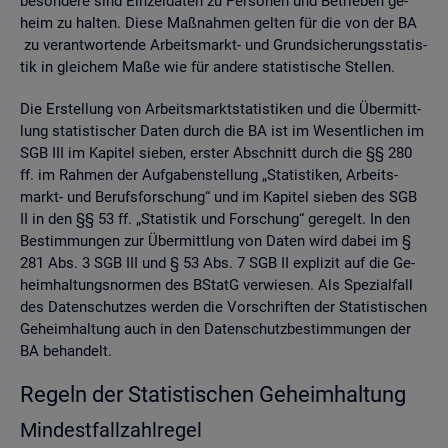
be­son­de­re sind Ein­zel­da­ten zu Per­so­nen und Be­trie­ben ge­
heim zu hal­ten. Diese Maß­nah­men gel­ten für die von der BA
zu ver­ant­wor­ten­de Ar­beits­markt- und Grund­si­che­rungs­sta­tis­
tik in glei­chem Maße wie für an­de­re sta­tis­ti­sche Stel­len.
Die Er­stel­lung von Ar­beits­markt­sta­tis­ti­ken und die Über­mitt­
lung sta­tis­ti­scher Daten durch die BA ist im We­sent­li­chen im
SGB III im Ka­pi­tel sie­ben, ers­ter Ab­schnitt durch die §§ 280
ff. im Rah­men der Auf­ga­ben­stel­lung „Sta­tis­ti­ken, Ar­beits­
markt- und Be­rufs­for­schung“ und im Ka­pi­tel sie­ben des SGB
II in den §§ 53 ff. „Sta­tis­tik und For­schung“ ge­re­gelt. In den
Be­stim­mun­gen zur Über­mitt­lung von Daten wird dabei im §
281 Abs. 3 SGB III und § 53 Abs. 7 SGB II ex­pli­zit auf die Ge­
heim­hal­tungs­nor­men des BStatG ver­wie­sen. Als Spe­zi­al­fall
des Da­ten­schut­zes wer­den die Vor­schrif­ten der Sta­tis­ti­schen
Ge­heim­hal­tung auch in den Da­ten­schutz­be­stim­mun­gen der
BA be­han­delt.
Re­geln der Sta­tis­ti­schen Ge­heim­hal­tung
Min­dest­fall­zahl­re­gel