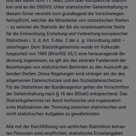
und des Rates vom 11. März 2009 über eu­ro­päi­sche Sta­tis­ti­
ken und an der DSGVO. Unter sta­tis­ti­scher Ge­heim­hal­tung in
die­sem Sinne ver­steht sich grund­le­gend die Ver­schwie­gen­
heits­pflicht, wel­cher die Mit­ar­bei­ter von sta­tis­ti­schen Stel­len
– zu wel­cher die Sta­tis­tik der BA als ein­zel­staat­li­che Stel­le
für die Ent­wick­lung, Er­stel­lung und Ver­brei­tung eu­ro­päi­scher
Sta­tis­ti­ken i. S. d. Art. 5 Abs. 2 der o. g. Ver­ord­nung zählt –
un­ter­lie­gen. Dem Sta­tis­tik­ge­heim­nis wurde im Volks­zäh­
lungs­ur­teil von 1983 (BVerf­GE 65,1) eine her­aus­ra­gen­de Be­
deu­tung zu­ge­wie­sen, es gilt als das zen­tra­le Fun­da­ment der
Be­zie­hun­gen von sta­tis­ti­schen Be­hör­den zu den Aus­kunft ge­
ben­den Stel­len. Diese Re­ge­lun­gen sind stren­ger als die des
all­ge­mei­nen Da­ten­schut­zes und des So­zi­al­da­ten­schut­zes.
Für die Sta­tis­ti­ken der Bun­des­agen­tur gel­ten die Vor­schrif­ten
der Ge­heim­hal­tung nach § 16 des BStatG ent­spre­chend. Das
Sta­tis­tik­ge­heim­nis ist durch tech­ni­sche und or­ga­ni­sa­to­ri­
sche Maß­nah­men der Tren­nung zwi­schen sta­tis­ti­schen und
nicht sta­tis­ti­schen Auf­ga­ben zu ge­währ­leis­ten.
Alle mit der Durch­füh­rung von amt­li­chen Sta­tis­ti­ken be­trau­
ten Per­so­nen sind ver­pflich­tet, sta­tis­ti­sche Ein­zel­an­ga­ben