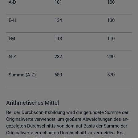
A-D
101
100
E-H
134
130
I-M
113
110
N-Z
232
230
Summe (A-Z)
580
570
Arith­me­ti­sches Mit­tel
Bei der Durch­schnitts­bil­dung wird die ge­run­de­te Summe der
Ori­gi­nal­wer­te ver­wen­det, um grö­ße­re Ab­wei­chun­gen des an­
ge­zeig­ten Durch­schnitts von dem auf Basis der Summe der
Ori­gi­nal­wer­te er­rech­ne­ten Durch­schnitt zu ver­mei­den. Ent­