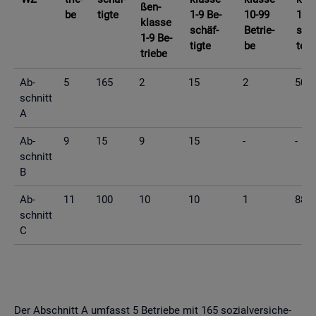
ßen­
be
tig­te
1-9 Be­
10-99
10-9
klas­se
schäf­
Be­trie­
schä
1-9 Be­
tig­te
be
te
trie­be
Ab­
5
165
2
15
2
50
schnitt
A
Ab­
9
15
9
15
-
-
schnitt
B
Ab­
11
100
10
10
1
88
schnitt
C
Der Ab­schnitt A um­fasst 5 Be­trie­be mit 165 so­zi­al­ver­si­che­