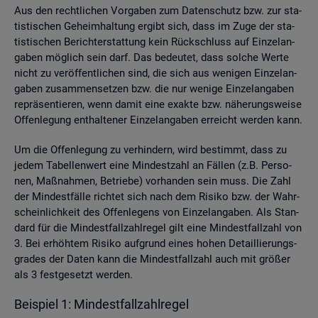
Aus den recht­li­chen Vor­ga­ben zum Da­ten­schutz bzw. zur sta­
tis­ti­schen Ge­heim­hal­tung er­gibt sich, dass im Zuge der sta­
tis­ti­schen Be­richt­erstat­tung kein Rück­schluss auf Ein­zel­an­
ga­ben mög­lich sein darf. Das be­deu­tet, dass sol­che Werte
nicht zu ver­öf­fent­li­chen sind, die sich aus we­ni­gen Ein­zel­an­
ga­ben zu­sam­men­set­zen bzw. die nur we­ni­ge Ein­zel­an­ga­ben
re­prä­sen­tie­ren, wenn damit eine ex­ak­te bzw. nä­he­rungs­wei­se
Of­fen­le­gung ent­hal­te­ner Ein­zel­an­ga­ben er­reicht wer­den kann.
Um die Of­fen­le­gung zu ver­hin­dern, wird be­stimmt, dass zu
jedem Ta­bel­len­wert eine Min­dest­zahl an Fäl­len (z.B. Per­so­
nen, Maß­nah­men, Be­trie­be) vor­han­den sein muss. Die Zahl
der Min­dest­fäl­le rich­tet sich nach dem Ri­si­ko bzw. der Wahr­
schein­lich­keit des Of­fen­le­gens von Ein­zel­an­ga­ben. Als Stan­
dard für die Min­dest­fall­zahl­re­gel gilt eine Min­dest­fall­zahl von
3. Bei er­höh­tem Ri­si­ko auf­grund eines hohen De­tail­lie­rungs­
gra­des der Daten kann die Min­dest­fall­zahl auch mit grö­ßer
als 3 fest­ge­setzt wer­den.
Bei­spiel 1: Min­dest­fall­zahl­re­gel