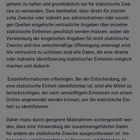
ge­heim zu hal­ten und grund­sätz­lich nur für sta­tis­ti­sche Zwe­
cke zu ver­wen­den. Dies be­inhal­tet, dass di­rekt für sta­tis­ti­
sche Zwe­cke oder in­di­rekt aus ad­mi­nis­tra­ti­ven oder sons­ti­
gen Quel­len ein­ge­hol­te ver­trau­li­che An­ga­ben über ein­zel­ne
sta­tis­ti­sche Ein­hei­ten ge­schützt wer­den müs­sen, wobei die
Ver­wen­dung der ein­ge­hol­ten An­ga­ben für nicht sta­tis­ti­sche
Zwe­cke und ihre un­recht­mä­ßi­ge Of­fen­le­gung un­ter­sagt sind.
Als ver­trau­lich zu schüt­zen sind alle Daten, die eine di­rek­te
oder in­di­rek­te Iden­ti­fi­zie­rung sta­tis­ti­scher Ein­hei­ten mög­lich
ma­chen und da­durch
Ein­zel­in­for­ma­tio­nen of­fen­le­gen. Bei der Ent­schei­dung, ob
eine sta­tis­ti­sche Ein­heit iden­ti­fi­zier­bar ist, sind alle Mit­tel zu
be­rück­sich­ti­gen, die nach ver­nünf­ti­gem Er­mes­sen von einem
Drit­ten an­ge­wen­det wer­den kön­nen, um die sta­tis­ti­sche Ein­
heit zu iden­ti­fi­zie­ren.
Daher muss durch ge­eig­ne­te Maß­nah­men si­cher­ge­stellt wer­
den, dass eine Ver­wen­dung der zu­sam­men­ge­führ­ten Daten
für an­de­re als sta­tis­ti­sche Zwe­cke aus­ge­schlos­sen ist. Ins­