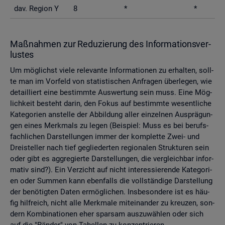
dav. Re­gi­on Y
8
*
*
Maß­nah­men zur Re­du­zie­rung des In­for­ma­ti­ons­ver­
lus­tes
Um mög­lichst viele re­le­van­te In­for­ma­tio­nen zu er­hal­ten, soll­
te man im Vor­feld von sta­tis­ti­schen An­fra­gen über­le­gen, wie
de­tail­liert eine be­stimm­te Aus­wer­tung sein muss. Eine Mög­
lich­keit be­steht darin, den Fokus auf be­stimm­te we­sent­li­che
Ka­te­go­ri­en an­stel­le der Ab­bil­dung aller ein­zel­nen Aus­prä­gun­
gen eines Merk­mals zu legen (Bei­spiel: Muss es bei be­rufs­
fach­li­chen Dar­stel­lun­gen immer der kom­plet­te Zwei- und
Drei­stel­ler nach tief ge­glie­der­ten re­gio­na­len Struk­tu­ren sein
oder gibt es agg­re­gier­te Dar­stel­lun­gen, die ver­gleich­bar in­for­
ma­tiv sind?). Ein Ver­zicht auf nicht in­ter­es­sie­ren­de Ka­te­go­ri­
en oder Sum­men kann eben­falls die voll­stän­di­ge Dar­stel­lung
der be­nö­tig­ten Daten er­mög­li­chen. Ins­be­son­de­re ist es häu­
fig hilf­reich, nicht alle Merk­ma­le mit­ein­an­der zu kreu­zen, son­
dern Kom­bi­na­tio­nen eher spar­sam aus­zu­wäh­len oder sich
auf die "Rän­der" von Ta­bel­len zu kon­zen­trie­ren.