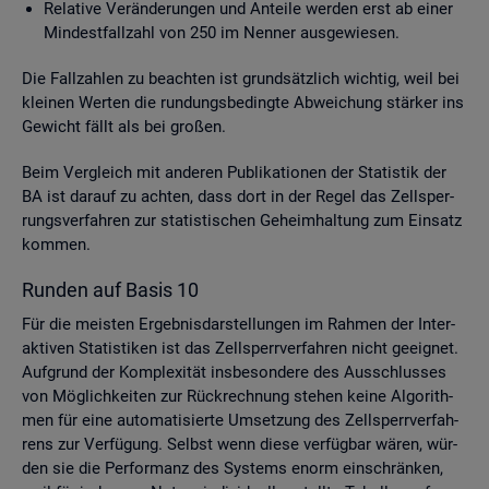
Re­la­ti­ve Ver­än­de­run­gen und An­tei­le wer­den erst ab einer
Min­dest­fall­zahl von 250 im Nen­ner aus­ge­wie­sen.
Die Fall­zah­len zu be­ach­ten ist grund­sätz­lich wich­tig, weil bei
klei­nen Wer­ten die run­dungs­be­ding­te Ab­wei­chung stär­ker ins
Ge­wicht fällt als bei gro­ßen.
Beim Ver­gleich mit an­de­ren Pu­bli­ka­tio­nen der Sta­tis­tik der
BA ist dar­auf zu ach­ten, dass dort in der Regel das Zell­sper­
rungs­ver­fah­ren zur sta­tis­ti­schen Ge­heim­hal­tung zum Ein­satz
kom­men.
Run­den auf Basis 10
Für die meis­ten Er­geb­nis­dar­stel­lun­gen im Rah­men der In­ter­
ak­ti­ven Sta­tis­ti­ken ist das Zell­sperr­ver­fah­ren nicht ge­eig­net.
Auf­grund der Kom­ple­xi­tät ins­be­son­de­re des Aus­schlus­ses
von Mög­lich­kei­ten zur Rück­rech­nung ste­hen keine Al­go­rith­
men für eine au­to­ma­ti­sier­te Um­set­zung des Zell­sperr­ver­fah­
rens zur Ver­fü­gung. Selbst wenn diese ver­füg­bar wären, wür­
den sie die Per­for­manz des Sys­tems enorm ein­schrän­ken,