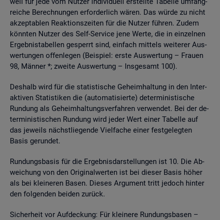
weil für jede vom Nut­zer in­di­vi­du­ell er­stell­te Ta­bel­le um­fang­
rei­che Be­rech­nun­gen er­for­der­lich wären. Das würde zu nicht
ak­zep­ta­blen Re­ak­ti­ons­zei­ten für die Nut­zer füh­ren. Zudem
könn­ten Nut­zer des Self-Ser­vice jene Werte, die in ein­zel­nen
Er­geb­nis­ta­bel­len ge­sperrt sind, ein­fach mit­tels wei­te­rer Aus­
wer­tun­gen of­fen­le­gen (Bei­spiel: erste Aus­wer­tung – Frau­en
98, Män­ner *; zwei­te Aus­wer­tung – Ins­ge­samt 100).
Des­halb wird für die sta­tis­ti­sche Ge­heim­hal­tung in den In­ter­
ak­ti­ven Sta­tis­ti­ken die (au­to­ma­ti­sier­te) de­ter­mi­nis­ti­sche
Run­dung als Ge­heim­hal­tungs­ver­fah­ren ver­wen­det. Bei der de­
ter­mi­nis­ti­schen Run­dung wird jeder Wert einer Ta­bel­le auf
das je­weils nächst­lie­gen­de Viel­fa­che einer fest­ge­leg­ten
Basis ge­run­det.
Run­dungs­ba­sis für die Er­geb­nis­dar­stel­lun­gen ist 10. Die Ab­
wei­chung von den Ori­gi­nal­wer­ten ist bei die­ser Basis höher
als bei klei­ne­ren Basen. Die­ses Ar­gu­ment tritt je­doch hin­ter
den fol­gen­den bei­den zu­rück.
Si­cher­heit vor Auf­de­ckung: Für klei­ne­re Run­dungs­ba­sen –