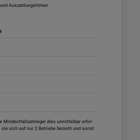
 und Aus­zah­lungs­hö­hen
e
in­dest­fall­zahl­re­gel dies un­mit­tel­bar er­for­
 da sie sich auf nur 2 Be­trie­be be­zieht und somit