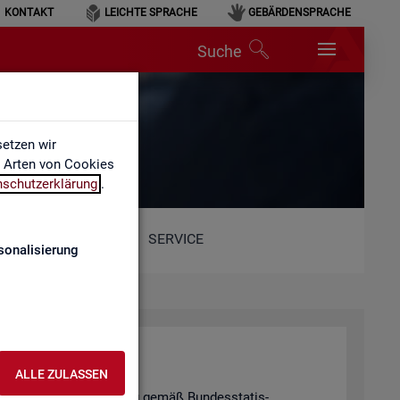
KONTAKT
LEICHTE SPRACHE
GEBÄRDENSPRACHE
Suche
etzen wir
e Arten von Cookies
nschutzerklärung
.
SERVICE
sonalisierung
hal­tung
ALLE ZULASSEN
tis­ti­schen Ge­heim­hal­tung gemäß Bun­des­sta­tis­