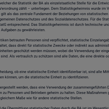
wel­cher die Sta­tis­tik der BA als ein­zel­staat­li­che Stel­le für die Ent­wic
. Ver­ord­nung zählt – un­ter­lie­gen. Dem Sta­tis­tik­ge­heim­nis wurde im
 gilt als das zen­tra­le Fun­da­ment der Be­zie­hun­gen von sta­tis­ti­sche
e­mei­nen Da­ten­schut­zes und des So­zi­al­da­ten­schut­zes. Für die Sta­t
tG ent­spre­chend. Das Sta­tis­tik­ge­heim­nis ist durch tech­ni­sche und
 Auf­ga­ben zu ge­währ­leis­ten.
i­ken be­trau­ten Per­so­nen sind ver­pflich­tet, sta­tis­ti­sche Ein­zel­an­
­tet, dass di­rekt für sta­tis­ti­sche Zwe­cke oder in­di­rekt aus ad­mi­nis­t
e Ein­hei­ten ge­schützt wer­den müs­sen, wobei die Ver­wen­dung der ein­ge
sind. Als ver­trau­lich zu schüt­zen sind alle Daten, die eine di­rek­te oder in
hei­dung, ob eine sta­tis­ti­sche Ein­heit iden­ti­fi­zier­bar ist, sind alle Mi
kön­nen, um die sta­tis­ti­sche Ein­heit zu iden­ti­fi­zie­ren.
­ge­stellt wer­den, dass eine Ver­wen­dung der zu­sam­men­ge­führ­ten Dat
a­ten zu Per­so­nen und Be­trie­ben ge­heim zu hal­ten. Diese Maß­nah­men 
n glei­chem Maße wie für an­de­re sta­tis­ti­sche Stel­len.
nd die Über­mitt­lung sta­tis­ti­scher Daten durch die BA ist im We­sent­li­