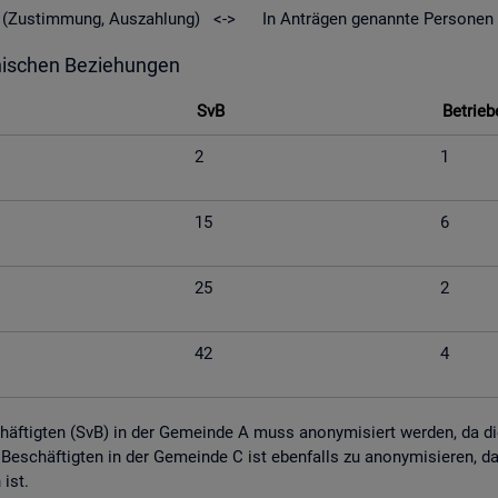
geld (Zu­stim­mung, Aus­zah­lung) <-> In An­trä­gen ge­nann­te Per­so­nen
hi­schen Be­zie­hun­gen
SvB
Be­trie­b
2
1
15
6
25
2
42
4
schäf­tig­ten (SvB) in der Ge­mein­de A muss an­ony­mi­siert wer­den, da die M
tig Be­schäf­tig­ten in der Ge­mein­de C ist eben­falls zu an­ony­mi­sie­ren,
n ist.