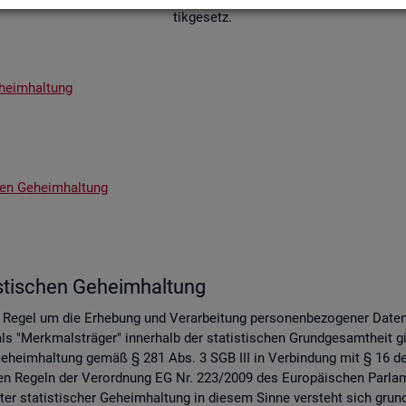
tik­ge­setz.
­heim­hal­tung
chen Ge­heim­hal­tung
s­ti­schen Ge­heim­hal­tung
er Regel um die Er­he­bung und Ver­ar­bei­tung per­so­nen­be­zo­ge­ner Date
s "Merk­mals­trä­ger" in­ner­halb der sta­tis­ti­schen Grund­ge­samt­heit gil
 Ge­heim­hal­tung gemäß § 281 Abs. 3 SGB III in Ver­bin­dung mit § 16 des 
 an den Re­geln der Ver­ord­nung EG Nr. 223/2009 des Eu­ro­päi­schen Pa
er sta­tis­ti­scher Ge­heim­hal­tung in die­sem Sinne ver­steht sich grund