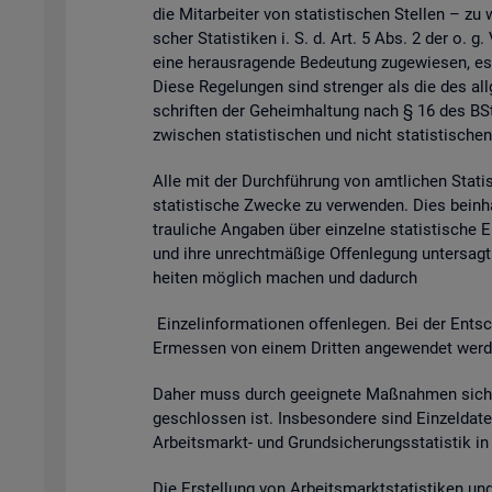
die Mit­ar­bei­ter von sta­tis­ti­schen Stel­len – zu 
scher Sta­tis­ti­ken i. S. d. Art. 5 Abs. 2 der o. g
eine her­aus­ra­gen­de Be­deu­tung zu­ge­wie­sen, es
Diese Re­ge­lun­gen sind stren­ger als die des all­g
schrif­ten der Ge­heim­hal­tung nach § 16 des BSta
zwi­schen sta­tis­ti­schen und nicht sta­tis­ti­schen
Alle mit der Durch­füh­rung von amt­li­chen Sta­tis­t
sta­tis­ti­sche Zwe­cke zu ver­wen­den. Dies be­inhal
trau­li­che An­ga­ben über ein­zel­ne sta­tis­ti­sch
und ihre un­recht­mä­ßi­ge Of­fen­le­gung un­ter­sagt 
hei­ten mög­lich ma­chen und da­durch
Ein­zel­in­for­ma­tio­nen of­fen­le­gen. Bei der Ent­sc
Er­mes­sen von einem Drit­ten an­ge­wen­det wer­den 
Daher muss durch ge­eig­ne­te Maß­nah­men si­cher
ge­schlos­sen ist. Ins­be­son­de­re sind Ein­zel­d
Ar­beits­markt- und Grund­si­che­rungs­sta­tis­tik i
Die Er­stel­lung von Ar­beits­markt­sta­tis­ti­ken u