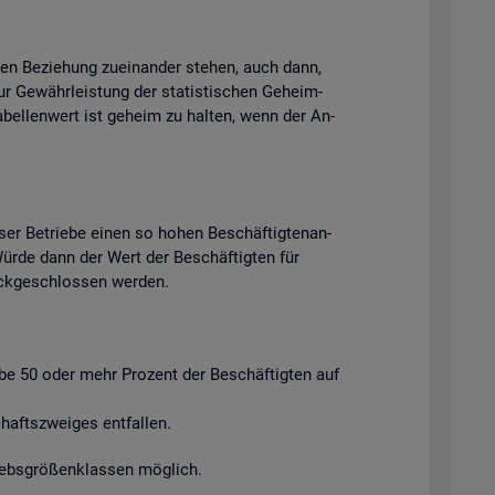
chen Be­zie­hung zu­ein­an­der ste­hen, auch dann,
ur Ge­währ­leis­tung der sta­tis­ti­schen Ge­heim­
Ta­bel­len­wert ist ge­heim zu hal­ten, wenn der An­
ser Be­trie­be einen so hohen Be­schäf­tig­ten­an­
. Würde dann der Wert der Be­schäf­tig­ten für
ück­ge­schlos­sen wer­den.
ie­be 50 oder mehr Pro­zent der Be­schäf­tig­ten auf
afts­zwei­ges ent­fal­len.
riebs­grö­ßen­klas­sen mög­lich.