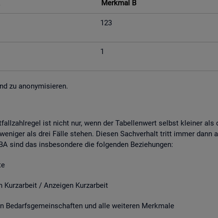
Merk­mal B
123
1
nd zu an­ony­mi­sie­ren.
fall­zahl­re­gel ist nicht nur, wenn der Ta­bel­len­wert selbst klei­ner al
e­ni­ger als drei Fälle ste­hen. Die­sen Sach­ver­halt tritt immer dann a
r BA sind das ins­be­son­de­re die fol­gen­den Be­zie­hun­gen:
e
it / An­zei­gen Kurz­ar­beit
­darfs­ge­mein­schaf­ten und alle wei­te­ren Merk­ma­le