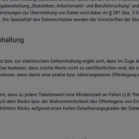
ben­stel­lung „Sta­tis­ti­ken, Ar­beits­markt- und Be­rufs­for­schung“ und
­stim­mun­gen zur Über­mitt­lung von Daten wird dabei im § 281 Abs. 3 SG
ls Spe­zi­al­fall des Da­ten­schut­zes wer­den die Vor­schrif­ten der Sta­
­hal­tung
 bzw. zur sta­tis­ti­schen Ge­heim­hal­tung er­gibt sich, dass im Zuge der
as be­deu­tet, dass sol­che Werte nicht zu ver­öf­fent­li­chen sind, die s
n­tie­ren, wenn damit eine ex­ak­te bzw. nä­he­rungs­wei­se Of­fen­le­gung en
mmt, dass zu jedem Ta­bel­len­wert eine Min­dest­zahl an Fäl­len (z.B. Per
ch dem Ri­si­ko bzw. der Wahr­schein­lich­keit des Of­fen­le­gens von Ein­z
 er­höh­tem Ri­si­ko auf­grund eines hohen De­tail­lie­rungs­gra­des der Da