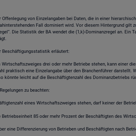
r Of­fen­le­gung von Ein­zel­an­ga­ben bei Daten, die in einer hier­ar­chi­s
hin­ter­ste­hen­den Fall do­mi­niert wird. Vor die­sem Hin­ter­grund gilt z
re­gel“. Die Sta­tis­tik der BA wen­det die (1,k)-Do­mi­nanz­re­gel an. Ein 
ägt.
schäf­ti­gungs­sta­tis­tik er­läu­tert:
s Wirt­schafts­zwei­ges drei oder mehr Be­trie­be ste­hen, kann einer die­
zahl prak­tisch eine Ein­zel­an­ga­be über den Bran­chen­füh­rer dar­stellt
so könn­te leicht auf die Be­schäf­tig­ten­zahl des Do­mi­nanz­be­triebs r
Re­ge­lun­gen zu be­ach­ten:
häf­tig­ten­zahl eines Wirt­schafts­zwei­ges ste­hen, darf kei­ner der Be­tr
Be­triebs­ein­heit 85 oder mehr Pro­zent der Be­schäf­tig­ten des Wirt­sch
t über eine Dif­fe­ren­zie­rung von Be­trie­ben und Be­schäf­tig­ten nach Be­t