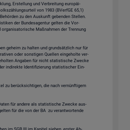
k­lung, Er­stel­lung und Ver­brei­tung eu­ro­päi­
 Volks­zäh­lungs­ur­teil von 1983 (BVerf­GE 65,1)
n Be­hör­den zu den Aus­kunft ge­ben­den Stel­len.
is­ti­ken der Bun­des­agen­tur gel­ten die Vor­
 or­ga­ni­sa­to­ri­sche Maß­nah­men der Tren­nung
ga­ben ge­heim zu hal­ten und grund­sätz­lich nur für
ra­ti­ven oder sons­ti­gen Quel­len ein­ge­hol­te ver­
­hol­ten An­ga­ben für nicht sta­tis­ti­sche Zwe­cke
­di­rek­te Iden­ti­fi­zie­rung sta­tis­ti­scher Ein­
t­tel zu be­rück­sich­ti­gen, die nach ver­nünf­ti­gem
en für an­de­re als sta­tis­ti­sche Zwe­cke aus­
gel­ten für die von der BA zu ver­ant­wor­ten­de
chen im SGB III im Ka­pi­tel sie­ben, ers­ter Ab­