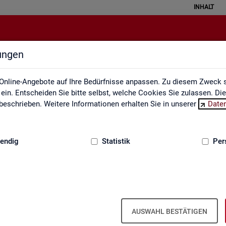
INHALT
lungen
Statistische Geheimhaltung
Online-Angebote auf Ihre Bedürfnisse anpassen. Zu diesem Zweck s
in. Entscheiden Sie bitte selbst, welche Cookies Sie zulassen. Di
eschrieben. Weitere Informationen erhalten Sie in unserer
Date
:
GRUNDLAGEN
endig
Statistik
Per
sche Geheimhaltung
­grund­in­for­ma­ti­on Sta­tis­ti­sche Ge­heim­
AUSWAHL BESTÄTIGEN
­gen des Da­ten­schut­zes für So­zi­al­da­ten und die Grund­sät­ze der Sta­