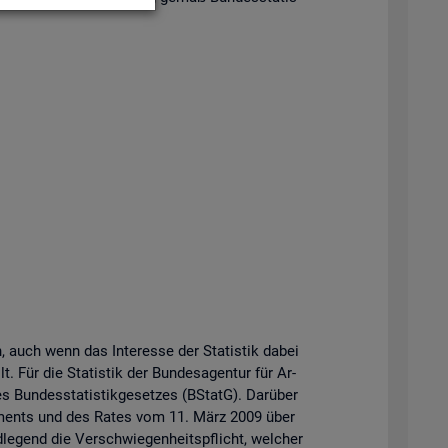
n, auch wenn das In­ter­es­se der Sta­tis­tik dabei
t. Für die Sta­tis­tik der Bun­des­agen­tur für Ar­
Bun­des­sta­tis­tik­ge­set­zes (BStatG). Dar­über
r­la­ments und des Rates vom 11. März 2009 über
­le­gend die Ver­schwie­gen­heits­pflicht, wel­cher