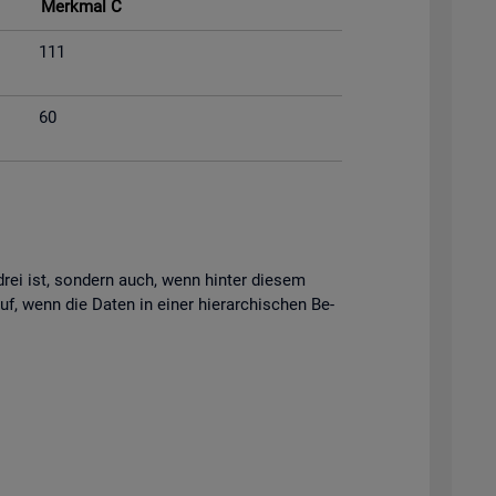
Merk­mal C
111
60
s drei ist, son­dern auch, wenn hin­ter die­sem
uf, wenn die Daten in einer hier­ar­chi­schen Be­