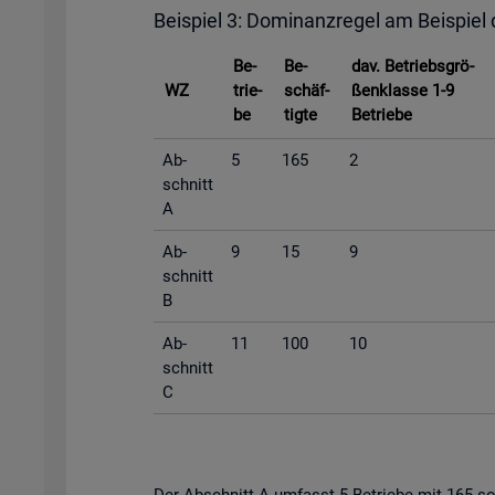
Bei­spiel 3: Do­mi­nanz­re­gel am Bei­spiel
Be­
Be­
dav. Be­triebs­grö­
WZ
trie­
schäf­
ßen­klas­se 1-9
be
tig­te
Be­trie­be
Ab­
5
165
2
schnitt
A
Ab­
9
15
9
schnitt
B
Ab­
11
100
10
schnitt
C
Der Ab­schnitt A um­fasst 5 Be­trie­be mit 165 so­zi