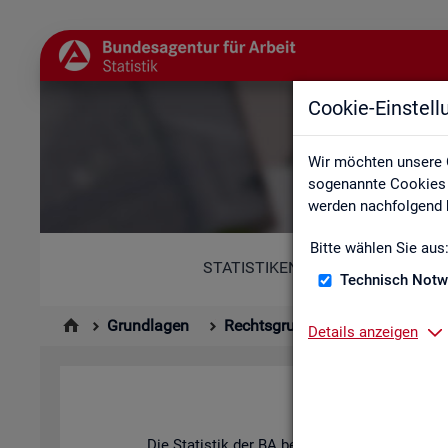
Cookie-Einstel
Wir möchten unsere 
sogenannte Cookies e
werden nachfolgend b
Bitte wählen Sie aus
STATISTIKEN
Technisch Notw
Grundlagen
Rechtsgrundlagen
Statisti
Details anzeigen
Hin­ter
Die Sta­tis­tik der BA be­ach­tet die An­for­de­run