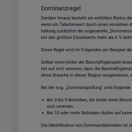
Do­mi­nanz­re­gel
Dar­über hin­aus be­steht ein er­höh­tes Ri­si­ko de
wenn ein Ta­bel­len­wert durch einen ein­zel­nen da­
hal­tung zu­sätz­lich die so­ge­nann­te „Do­mi­nanz­
teil des grö­ß­ten Ein­zel­werts mehr als k % be­tr
Diese Regel wird im Fol­gen­den am Bei­spiel der Be­
Selbst wenn hin­ter der Be­schäf­tig­ten­zahl eine
teil auf sich ver­ei­nen, dass die Be­schäf­tig­ten­
diese Bran­che in die­ser Re­gi­on aus­ge­wie­sen, 
Bei der sog. „Do­mi­nanz­prü­fung“ sind fol­gen­de 
Bei 3 bis 9 Be­trie­ben, die hin­ter einer Be­sc
sich ver­ei­nen.
Bei 10 oder mehr Be­trie­ben dür­fen auf keine 
Die Iden­ti­fi­ka­ti­on von Do­mi­nanz­be­trie­ben is