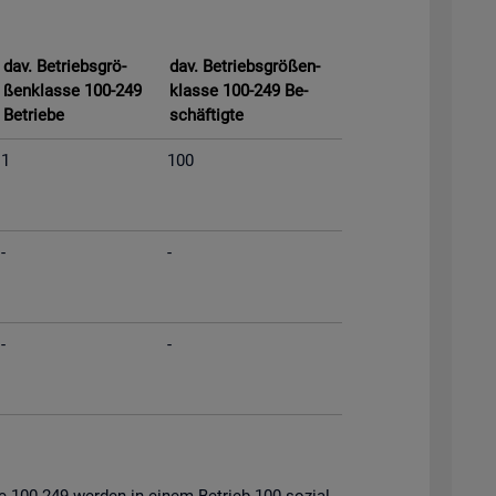
dav. Be­triebs­grö­
dav. Be­triebs­grö­ßen­
ßen­klas­se 100-249
klas­se 100-249 Be­
Be­trie­be
schäf­tig­te
1
100
-
-
-
-
s­se 100-249 wer­den in einem Be­trieb 100 so­zi­al­