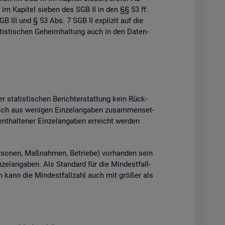
 im Ka­pi­tel sie­ben des SGB II in den §§ 53 ff.
B III und § 53 Abs. 7 SGB II ex­pli­zit auf die
tis­ti­schen Ge­heim­hal­tung auch in den Da­ten­
 sta­tis­ti­schen Be­richt­erstat­tung kein Rück­
ich aus we­ni­gen Ein­zel­an­ga­ben zu­sam­men­set­
t­hal­te­ner Ein­zel­an­ga­ben er­reicht wer­den
­so­nen, Maß­nah­men, Be­trie­be) vor­han­den sein
el­an­ga­ben. Als Stan­dard für die Min­dest­fall­
ten kann die Min­dest­fall­zahl auch mit grö­ßer als