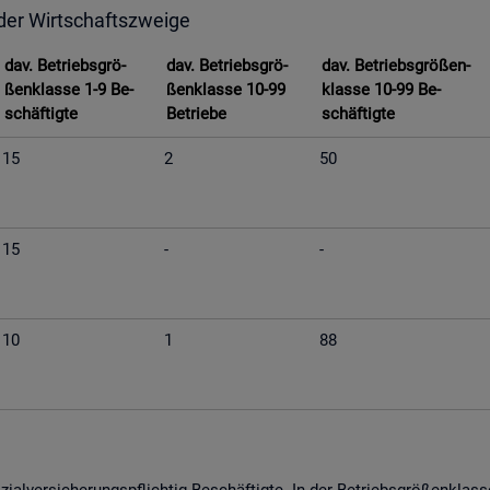
 der Wirt­schafts­zwei­ge
dav. Be­triebs­grö­
dav. Be­triebs­grö­
dav. Be­triebs­grö­ßen­
ßen­klas­se 1-9 Be­
ßen­klas­se 10-99
klas­se 10-99 Be­
schäf­tig­te
Be­trie­be
schäf­tig­te
15
2
50
15
-
-
10
1
88
­al­ver­si­che­rungs­pflich­tig Be­schäf­tig­te. In der Be­triebs­grö­ßen­kla