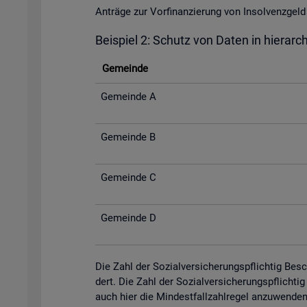
An­trä­ge zur Vor­fi­nan­zie­rung von In­sol­venz­
Bei­spiel 2: Schutz von Daten in hier­ar­c
Ge­mein­de
Ge­mein­de A
Ge­mein­de B
Ge­mein­de C
Ge­mein­de D
Die Zahl der So­zi­al­ver­si­che­rungs­pflich­tig Be­
dert. Die Zahl der So­zi­al­ver­si­che­rungs­pflich­
auch hier die Min­dest­fall­zahl­re­gel an­zu­wen­de