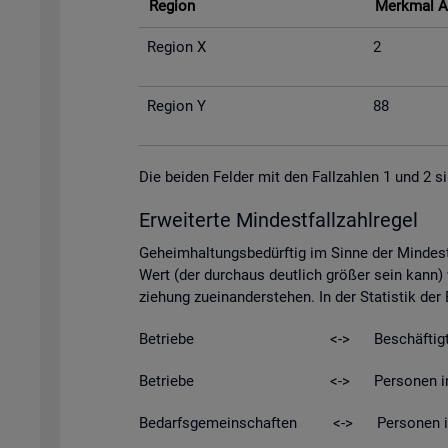
Re­gi­on
Merk­mal A
Re­gi­on X
2
Re­gi­on Y
88
Die bei­den Fel­der mit den Fall­zah­len 1 und 2 si
Er­wei­ter­te Min­dest­fall­zahl­re­gel
Ge­heim­hal­tungs­be­dürf­tig im Sinne der Min­dest­
Wert (der durch­aus deut­lich grö­ßer sein kann) w
zie­hung zu­ein­an­der­ste­hen. In der Sta­tis­tik de
Be­trie­be <-> Be­schäf­tig­t
Be­trie­be <-> Per­so­nen in Kurz­ar­be
Be­darfs­ge­mein­schaf­ten <-> Per­so­nen in Be