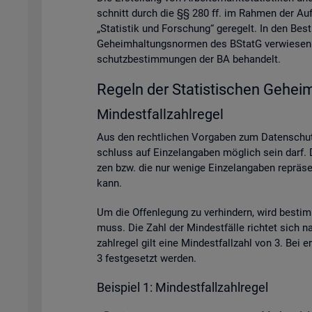
schnitt durch die §§ 280 ff. im Rah­men der Auf­ga­
„Sta­tis­tik und For­schung“ ge­re­gelt. In den Be
Ge­heim­hal­tungs­nor­men des BStatG ver­wie­sen. A
schutz­be­stim­mun­gen der BA be­han­delt.
Re­geln der Sta­tis­ti­schen Ge­heim
Min­dest­fall­zahl­re­gel
Aus den recht­li­chen Vor­ga­ben zum Da­ten­schutz
schluss auf Ein­zel­an­ga­ben mög­lich sein darf. D
zen bzw. die nur we­ni­ge Ein­zel­an­ga­ben re­prä­se
kann.
Um die Of­fen­le­gung zu ver­hin­dern, wird be­sti
muss. Die Zahl der Min­dest­fäl­le rich­tet sich na
zahl­re­gel gilt eine Min­dest­fall­zahl von 3. Bei
3 fest­ge­setzt wer­den.
Bei­spiel 1: Min­dest­fall­zahl­re­gel