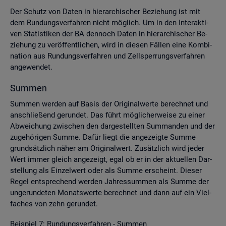
Der Schutz von Daten in hier­ar­chi­scher Be­zie­hung ist mit
dem Run­dungs­ver­fah­ren nicht mög­lich. Um in den In­ter­ak­ti­
ven Sta­tis­ti­ken der BA den­noch Daten in hier­ar­chi­scher Be­
zie­hung zu ver­öf­fent­li­chen, wird in die­sen Fäl­len eine Kom­bi­
na­ti­on aus Run­dungs­ver­fah­ren und Zell­sper­rungs­ver­fah­ren
an­ge­wen­det.
Sum­men
Sum­men wer­den auf Basis der Ori­gi­nal­wer­te be­rech­net und
an­schlie­ßend ge­run­det. Das führt mög­li­cher­wei­se zu einer
Ab­wei­chung zwi­schen den dar­ge­stell­ten Sum­man­den und der
zu­ge­hö­ri­gen Summe. Dafür liegt die an­ge­zeig­te Summe
grund­sätz­lich näher am Ori­gi­nal­wert. Zu­sätz­lich wird jeder
Wert immer gleich an­ge­zeigt, egal ob er in der ak­tu­el­len Dar­
stel­lung als Ein­zel­wert oder als Summe er­scheint. Die­ser
Regel ent­spre­chend wer­den Jah­res­sum­men als Summe der
un­ge­run­de­ten Mo­nats­wer­te be­rech­net und dann auf ein Viel­
fa­ches von zehn ge­run­det.
Bei­spiel 7: Run­dungs­ver­fah­ren - Sum­men