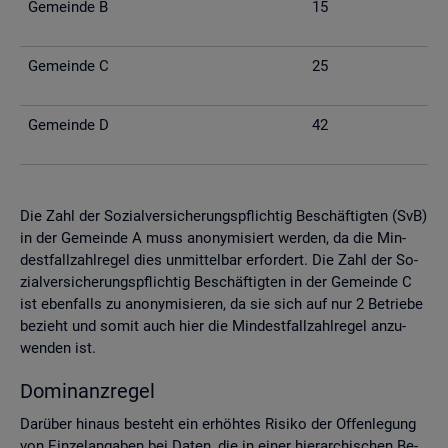
Ge­mein­de B
15
Ge­mein­de C
25
Ge­mein­de D
42
Die Zahl der So­zi­al­ver­si­che­rungs­pflich­tig Be­schäf­tig­ten (SvB)
in der Ge­mein­de A muss an­ony­mi­siert wer­den, da die Min­
dest­fall­zahl­re­gel dies un­mit­tel­bar er­for­dert. Die Zahl der So­
zi­al­ver­si­che­rungs­pflich­tig Be­schäf­tig­ten in der Ge­mein­de C
ist eben­falls zu an­ony­mi­sie­ren, da sie sich auf nur 2 Be­trie­be
be­zieht und somit auch hier die Min­dest­fall­zahl­re­gel an­zu­
wen­den ist.
Do­mi­nanz­re­gel
Dar­über hin­aus be­steht ein er­höh­tes Ri­si­ko der Of­fen­le­gung
von Ein­zel­an­ga­ben bei Daten, die in einer hier­ar­chi­schen Be­