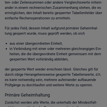
ten- oder Zei­len­sum­men oder an­de­re Ver­gleichs­wer­te mit­ein­
an­der in einem rech­ne­ri­schen Zu­sam­men­hang ste­hen, die es
er­mög­li­chen, den In­halt be­reits ge­sperr­ter Ta­bel­len­fel­der über
ein­fa­che Re­chen­ope­ra­tio­nen zu er­mit­teln.
Für jedes Feld, des­sen In­halt auf­grund pri­mä­rer Ge­heim­hal­
tung ge­sperrt wurde, muss ge­prüft wer­den, ob sich
aus einer über­ge­ord­ne­ten Ein­heit,
in Ver­bin­dung mit einer oder meh­re­ren gleich­ran­gi­gen Ein­
hei­ten, die die über­ge­ord­ne­te Ein­heit ge­mein­sam mit dem
ge­sperr­ten Wert voll­stän­dig ab­bil­den,
der ge­sperr­te Wert wie­der er­rech­nen lässt. Glei­ches gilt für
durch obige Her­an­ge­hens­wei­se ge­sperr­te Ta­bel­len­wer­te, d.h.
es kann not­wen­dig sein, meh­re­re auf­ein­an­der auf­bau­en­de
Prüf­gän­ge zu durch­lau­fen und wei­te­re Werte zu sper­ren.
Pri­mä­re Ge­heim­hal­tung
Zu­nächst wer­den alle Werte, die un­ter­halb der Min­dest­fall­