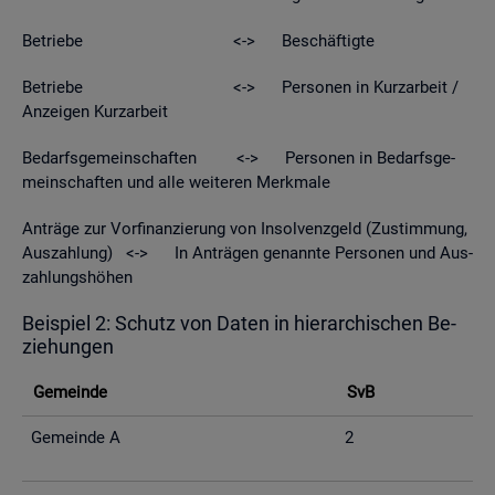
Be­trie­be <-> Be­schäf­tig­te
Be­trie­be <-> Per­so­nen in Kurz­ar­beit /
An­zei­gen Kurz­ar­beit
Be­darfs­ge­mein­schaf­ten <-> Per­so­nen in Be­darfs­ge­
mein­schaf­ten und alle wei­te­ren Merk­ma­le
An­trä­ge zur Vor­fi­nan­zie­rung von In­sol­venz­geld (Zu­stim­mung,
Aus­zah­lung) <-> In An­trä­gen ge­nann­te Per­so­nen und Aus­
zah­lungs­hö­hen
Bei­spiel 2: Schutz von Daten in hier­ar­chi­schen Be­
zie­hun­gen
Ge­mein­de
SvB
Ge­mein­de A
2