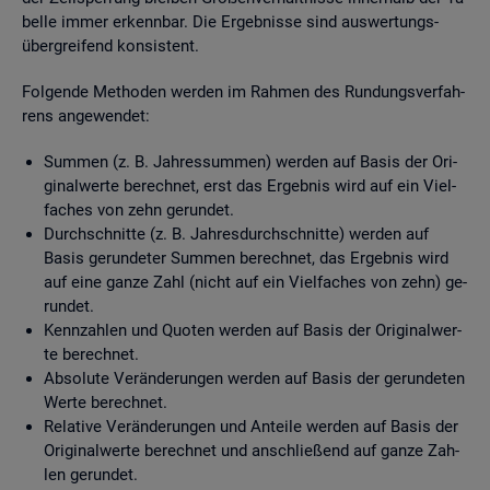
bel­le immer er­kenn­bar. Die Er­geb­nis­se sind aus­wer­tungs­
über­grei­fend kon­sis­tent.
Fol­gen­de Me­tho­den wer­den im Rah­men des Run­dungs­ver­fah­
rens an­ge­wen­det:
Sum­men (z. B. Jah­res­sum­men) wer­den auf Basis der Ori­
gi­nal­wer­te be­rech­net, erst das Er­geb­nis wird auf ein Viel­
fa­ches von zehn ge­run­det.
Durch­schnit­te (z. B. Jah­res­durch­schnit­te) wer­den auf
Basis ge­run­de­ter Sum­men be­rech­net, das Er­geb­nis wird
auf eine ganze Zahl (nicht auf ein Viel­fa­ches von zehn) ge­
run­det.
Kenn­zah­len und Quo­ten wer­den auf Basis der Ori­gi­nal­wer­
te be­rech­net.
Ab­so­lu­te Ver­än­de­run­gen wer­den auf Basis der ge­run­de­ten
Werte be­rech­net.
Re­la­ti­ve Ver­än­de­run­gen und An­tei­le wer­den auf Basis der
Ori­gi­nal­wer­te be­rech­net und an­schlie­ßend auf ganze Zah­
len ge­run­det.