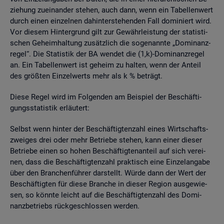
zie­hung zu­ein­an­der ste­hen, auch dann, wenn ein Ta­bel­len­wert
durch einen ein­zel­nen da­hin­ter­ste­hen­den Fall do­mi­niert wird.
Vor die­sem Hin­ter­grund gilt zur Ge­währ­leis­tung der sta­tis­ti­
schen Ge­heim­hal­tung zu­sätz­lich die so­ge­nann­te „Do­mi­nanz­
re­gel“. Die Sta­tis­tik der BA wen­det die (1,k)-Do­mi­nanz­re­gel
an. Ein Ta­bel­len­wert ist ge­heim zu hal­ten, wenn der An­teil
des grö­ß­ten Ein­zel­werts mehr als k % be­trägt.
Diese Regel wird im Fol­gen­den am Bei­spiel der Be­schäf­ti­
gungs­sta­tis­tik er­läu­tert:
Selbst wenn hin­ter der Be­schäf­tig­ten­zahl eines Wirt­schafts­
zwei­ges drei oder mehr Be­trie­be ste­hen, kann einer die­ser
Be­trie­be einen so hohen Be­schäf­tig­ten­an­teil auf sich ver­ei­
nen, dass die Be­schäf­tig­ten­zahl prak­tisch eine Ein­zel­an­ga­be
über den Bran­chen­füh­rer dar­stellt. Würde dann der Wert der
Be­schäf­tig­ten für diese Bran­che in die­ser Re­gi­on aus­ge­wie­
sen, so könn­te leicht auf die Be­schäf­tig­ten­zahl des Do­mi­
nanz­be­triebs rück­ge­schlos­sen wer­den.