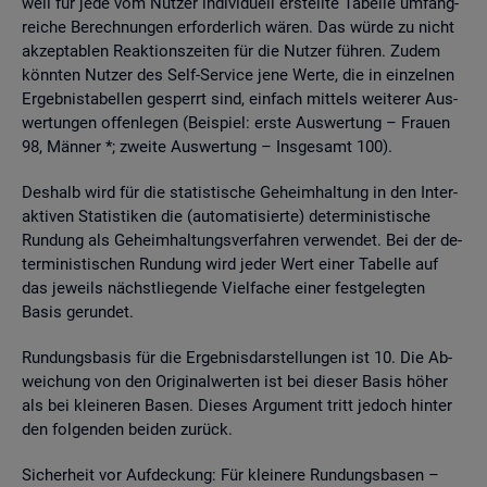
weil für jede vom Nut­zer in­di­vi­du­ell er­stell­te Ta­bel­le um­fang­
rei­che Be­rech­nun­gen er­for­der­lich wären. Das würde zu nicht
ak­zep­ta­blen Re­ak­ti­ons­zei­ten für die Nut­zer füh­ren. Zudem
könn­ten Nut­zer des Self-Ser­vice jene Werte, die in ein­zel­nen
Er­geb­nis­ta­bel­len ge­sperrt sind, ein­fach mit­tels wei­te­rer Aus­
wer­tun­gen of­fen­le­gen (Bei­spiel: erste Aus­wer­tung – Frau­en
98, Män­ner *; zwei­te Aus­wer­tung – Ins­ge­samt 100).
Des­halb wird für die sta­tis­ti­sche Ge­heim­hal­tung in den In­ter­
ak­ti­ven Sta­tis­ti­ken die (au­to­ma­ti­sier­te) de­ter­mi­nis­ti­sche
Run­dung als Ge­heim­hal­tungs­ver­fah­ren ver­wen­det. Bei der de­
ter­mi­nis­ti­schen Run­dung wird jeder Wert einer Ta­bel­le auf
das je­weils nächst­lie­gen­de Viel­fa­che einer fest­ge­leg­ten
Basis ge­run­det.
Run­dungs­ba­sis für die Er­geb­nis­dar­stel­lun­gen ist 10. Die Ab­
wei­chung von den Ori­gi­nal­wer­ten ist bei die­ser Basis höher
als bei klei­ne­ren Basen. Die­ses Ar­gu­ment tritt je­doch hin­ter
den fol­gen­den bei­den zu­rück.
Si­cher­heit vor Auf­de­ckung: Für klei­ne­re Run­dungs­ba­sen –