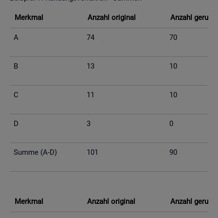
Merk­mal
An­zahl ori­gi­nal
An­zahl ge­run­d
A
74
70
B
13
10
C
11
10
D
3
0
Summe (A-D)
101
90
Merk­mal
An­zahl ori­gi­nal
An­zahl ge­run­d