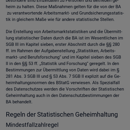
be­son­de­re sind Ein­zel­da­ten zu Per­so­nen und Be­trie­ben ge­
heim zu hal­ten. Diese Maß­nah­men gel­ten für die von der BA
zu ver­ant­wor­ten­de Ar­beits­markt- und Grund­si­che­rungs­sta­tis­
tik in glei­chem Maße wie für an­de­re sta­tis­ti­sche Stel­len.
Die Er­stel­lung von Ar­beits­markt­sta­tis­ti­ken und die Über­mitt­
lung sta­tis­ti­scher Daten durch die BA ist im We­sent­li­chen im
SGB III im Ka­pi­tel sie­ben, ers­ter Ab­schnitt durch die §§ 280
ff. im Rah­men der Auf­ga­ben­stel­lung „Sta­tis­ti­ken, Ar­beits­
markt- und Be­rufs­for­schung“ und im Ka­pi­tel sie­ben des SGB
II in den §§ 53 ff. „Sta­tis­tik und For­schung“ ge­re­gelt. In den
Be­stim­mun­gen zur Über­mitt­lung von Daten wird dabei im §
281 Abs. 3 SGB III und § 53 Abs. 7 SGB II ex­pli­zit auf die Ge­
heim­hal­tungs­nor­men des BStatG ver­wie­sen. Als Spe­zi­al­fall
des Da­ten­schut­zes wer­den die Vor­schrif­ten der Sta­tis­ti­schen
Ge­heim­hal­tung auch in den Da­ten­schutz­be­stim­mun­gen der
BA be­han­delt.
Re­geln der Sta­tis­ti­schen Ge­heim­hal­tung
Min­dest­fall­zahl­re­gel