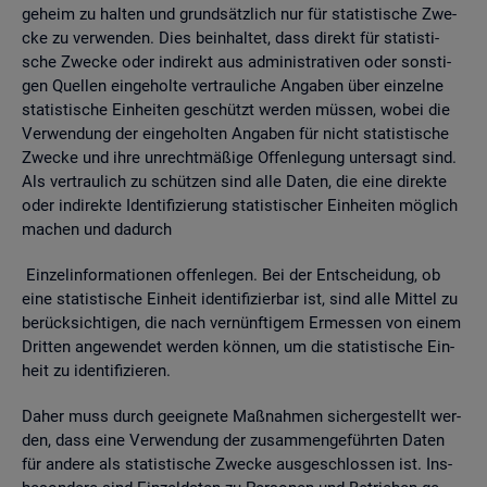
ge­heim zu hal­ten und grund­sätz­lich nur für sta­tis­ti­sche Zwe­
cke zu ver­wen­den. Dies be­inhal­tet, dass di­rekt für sta­tis­ti­
sche Zwe­cke oder in­di­rekt aus ad­mi­nis­tra­ti­ven oder sons­ti­
gen Quel­len ein­ge­hol­te ver­trau­li­che An­ga­ben über ein­zel­ne
sta­tis­ti­sche Ein­hei­ten ge­schützt wer­den müs­sen, wobei die
Ver­wen­dung der ein­ge­hol­ten An­ga­ben für nicht sta­tis­ti­sche
Zwe­cke und ihre un­recht­mä­ßi­ge Of­fen­le­gung un­ter­sagt sind.
Als ver­trau­lich zu schüt­zen sind alle Daten, die eine di­rek­te
oder in­di­rek­te Iden­ti­fi­zie­rung sta­tis­ti­scher Ein­hei­ten mög­lich
ma­chen und da­durch
Ein­zel­in­for­ma­tio­nen of­fen­le­gen. Bei der Ent­schei­dung, ob
eine sta­tis­ti­sche Ein­heit iden­ti­fi­zier­bar ist, sind alle Mit­tel zu
be­rück­sich­ti­gen, die nach ver­nünf­ti­gem Er­mes­sen von einem
Drit­ten an­ge­wen­det wer­den kön­nen, um die sta­tis­ti­sche Ein­
heit zu iden­ti­fi­zie­ren.
Daher muss durch ge­eig­ne­te Maß­nah­men si­cher­ge­stellt wer­
den, dass eine Ver­wen­dung der zu­sam­men­ge­führ­ten Daten
für an­de­re als sta­tis­ti­sche Zwe­cke aus­ge­schlos­sen ist. Ins­