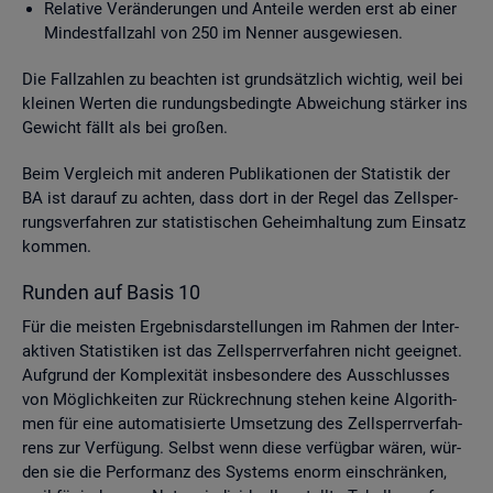
Re­la­ti­ve Ver­än­de­run­gen und An­tei­le wer­den erst ab einer
Min­dest­fall­zahl von 250 im Nen­ner aus­ge­wie­sen.
Die Fall­zah­len zu be­ach­ten ist grund­sätz­lich wich­tig, weil bei
klei­nen Wer­ten die run­dungs­be­ding­te Ab­wei­chung stär­ker ins
Ge­wicht fällt als bei gro­ßen.
Beim Ver­gleich mit an­de­ren Pu­bli­ka­tio­nen der Sta­tis­tik der
BA ist dar­auf zu ach­ten, dass dort in der Regel das Zell­sper­
rungs­ver­fah­ren zur sta­tis­ti­schen Ge­heim­hal­tung zum Ein­satz
kom­men.
Run­den auf Basis 10
Für die meis­ten Er­geb­nis­dar­stel­lun­gen im Rah­men der In­ter­
ak­ti­ven Sta­tis­ti­ken ist das Zell­sperr­ver­fah­ren nicht ge­eig­net.
Auf­grund der Kom­ple­xi­tät ins­be­son­de­re des Aus­schlus­ses
von Mög­lich­kei­ten zur Rück­rech­nung ste­hen keine Al­go­rith­
men für eine au­to­ma­ti­sier­te Um­set­zung des Zell­sperr­ver­fah­
rens zur Ver­fü­gung. Selbst wenn diese ver­füg­bar wären, wür­
den sie die Per­for­manz des Sys­tems enorm ein­schrän­ken,