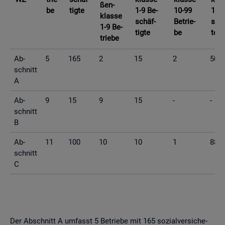
ßen­
be
tig­te
1-9 Be­
10-99
10-9
klas­se
schäf­
Be­trie­
schä
1-9 Be­
tig­te
be
te
trie­be
Ab­
5
165
2
15
2
50
schnitt
A
Ab­
9
15
9
15
-
-
schnitt
B
Ab­
11
100
10
10
1
88
schnitt
C
Der Ab­schnitt A um­fasst 5 Be­trie­be mit 165 so­zi­al­ver­si­che­