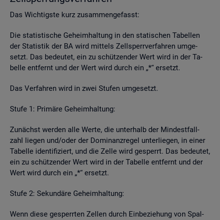
Das Wich­tigs­te kurz zu­sam­men­ge­fasst:
Die sta­tis­ti­sche Ge­heim­hal­tung in den sta­ti­schen Ta­bel­len
der Sta­tis­tik der BA wird mit­tels Zell­sperr­ver­fah­ren um­ge­
setzt. Das be­deu­tet, ein zu schüt­zen­der Wert wird in der Ta­
bel­le ent­fernt und der Wert wird durch ein „*“ er­setzt.
Das Ver­fah­ren wird in zwei Stu­fen um­ge­setzt.
Stufe 1: Pri­mä­re Ge­heim­hal­tung:
Zu­nächst wer­den alle Werte, die un­ter­halb der Min­dest­fall­
zahl lie­gen und/oder der Do­mi­nanz­re­gel un­ter­lie­gen, in einer
Ta­bel­le iden­ti­fi­ziert, und die Zelle wird ge­sperrt. Das be­deu­tet,
ein zu schüt­zen­der Wert wird in der Ta­bel­le ent­fernt und der
Wert wird durch ein „*“ er­setzt.
Stufe 2: Se­kun­dä­re Ge­heim­hal­tung:
Wenn diese ge­sperr­ten Zel­len durch Ein­be­zie­hung von Spal­