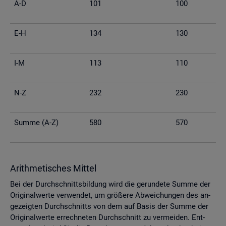
A-D
101
100
E-H
134
130
I-M
113
110
N-Z
232
230
Summe (A-Z)
580
570
Arith­me­ti­sches Mit­tel
Bei der Durch­schnitts­bil­dung wird die ge­run­de­te Summe der
Ori­gi­nal­wer­te ver­wen­det, um grö­ße­re Ab­wei­chun­gen des an­
ge­zeig­ten Durch­schnitts von dem auf Basis der Summe der
Ori­gi­nal­wer­te er­rech­ne­ten Durch­schnitt zu ver­mei­den. Ent­