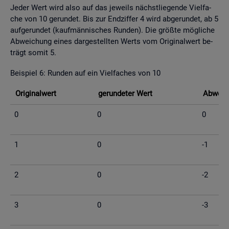
Jeder Wert wird also auf das je­weils nächst­lie­gen­de Viel­fa­
che von 10 ge­run­det. Bis zur End­zif­fer 4 wird ab­ge­run­det, ab 5
auf­ge­run­det (kauf­män­ni­sches Run­den). Die grö­ß­te mög­li­che
Ab­wei­chung eines dar­ge­stell­ten Werts vom Ori­gi­nal­wert be­
trägt somit 5.
Bei­spiel 6: Run­den auf ein Viel­fa­ches von 10
Ori­gi­nal­wert
ge­run­de­ter Wert
Ab­wei­c
0
0
0
1
0
-1
2
0
-2
3
0
-3