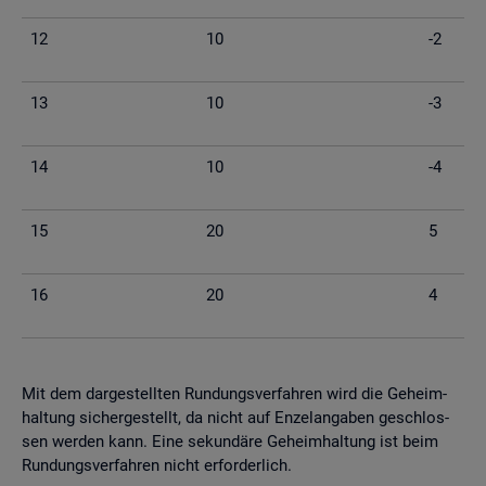
12
10
-2
13
10
-3
14
10
-4
15
20
5
16
20
4
Mit dem dar­ge­stell­ten Run­dungs­ver­fah­ren wird die Ge­heim­
hal­tung si­cher­ge­stellt, da nicht auf En­zel­an­ga­ben ge­schlos­
sen wer­den kann. Eine se­kun­dä­re Ge­heim­hal­tung ist beim
Run­dungs­ver­fah­ren nicht er­for­der­lich.