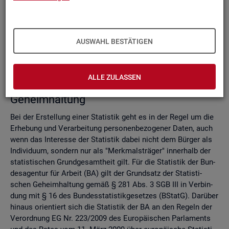
Do­mi­nanz­re­gel
Ver­fah­ren zur Si­cher­stel­lung der sta­tis­ti­schen Ge­heim­hal­
tung
Zell­sper­rungs­ver­fah­ren
AUSWAHL BESTÄTIGEN
Run­dungs­ver­fah­ren
Ver­gleich der Ver­fah­ren
ALLE ZULASSEN
Recht­li­che Grund­la­gen der sta­tis­ti­schen
Ge­heim­hal­tung
Bei der Er­stel­lung einer Sta­tis­tik geht es in der Regel um die
Er­he­bung und Ver­ar­bei­tung per­so­nen­be­zo­ge­ner Daten, auch
wenn das In­ter­es­se der Sta­tis­tik dabei nicht dem Bür­ger als
In­di­vi­du­um, son­dern nur als "Merk­mals­trä­ger" in­ner­halb der
sta­tis­ti­schen Grund­ge­samt­heit gilt. Für die Sta­tis­tik der Bun­
des­agen­tur für Ar­beit (BA) gilt der Grund­satz der Sta­tis­ti­
schen Ge­heim­hal­tung gemäß § 281 Abs. 3 SGB III in Ver­bin­
dung mit § 16 des Bun­des­sta­tis­tik­ge­set­zes (BStatG). Dar­über
hin­aus ori­en­tiert sich die Sta­tis­tik der BA an den Re­geln der
Ver­ord­nung EG Nr. 223/2009 des Eu­ro­päi­schen Par­la­ments