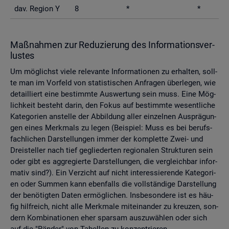
dav. Re­gi­on Y
8
*
*
Maß­nah­men zur Re­du­zie­rung des In­for­ma­ti­ons­ver­
lus­tes
Um mög­lichst viele re­le­van­te In­for­ma­tio­nen zu er­hal­ten, soll­
te man im Vor­feld von sta­tis­ti­schen An­fra­gen über­le­gen, wie
de­tail­liert eine be­stimm­te Aus­wer­tung sein muss. Eine Mög­
lich­keit be­steht darin, den Fokus auf be­stimm­te we­sent­li­che
Ka­te­go­ri­en an­stel­le der Ab­bil­dung aller ein­zel­nen Aus­prä­gun­
gen eines Merk­mals zu legen (Bei­spiel: Muss es bei be­rufs­
fach­li­chen Dar­stel­lun­gen immer der kom­plet­te Zwei- und
Drei­stel­ler nach tief ge­glie­der­ten re­gio­na­len Struk­tu­ren sein
oder gibt es agg­re­gier­te Dar­stel­lun­gen, die ver­gleich­bar in­for­
ma­tiv sind?). Ein Ver­zicht auf nicht in­ter­es­sie­ren­de Ka­te­go­ri­
en oder Sum­men kann eben­falls die voll­stän­di­ge Dar­stel­lung
der be­nö­tig­ten Daten er­mög­li­chen. Ins­be­son­de­re ist es häu­
fig hilf­reich, nicht alle Merk­ma­le mit­ein­an­der zu kreu­zen, son­
dern Kom­bi­na­tio­nen eher spar­sam aus­zu­wäh­len oder sich
auf die "Rän­der" von Ta­bel­len zu kon­zen­trie­ren.