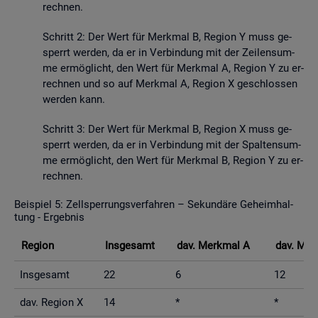
rech­nen.
Schritt 2: Der Wert für Merk­mal B, Re­gi­on Y muss ge­
sperrt wer­den, da er in Ver­bin­dung mit der Zei­len­sum­
me er­mög­licht, den Wert für Merk­mal A, Re­gi­on Y zu er­
rech­nen und so auf Merk­mal A, Re­gi­on X ge­schlos­sen
wer­den kann.
Schritt 3: Der Wert für Merk­mal B, Re­gi­on X muss ge­
sperrt wer­den, da er in Ver­bin­dung mit der Spal­ten­sum­
me er­mög­licht, den Wert für Merk­mal B, Re­gi­on Y zu er­
rech­nen.
Bei­spiel 5: Zell­sper­rungs­ver­fah­ren – Se­kun­dä­re Ge­heim­hal­
tung - Er­geb­nis
Re­gi­on
Ins­ge­samt
dav. Merk­mal A
dav. Mer
Ins­ge­samt
22
6
12
dav. Re­gi­on X
14
*
*