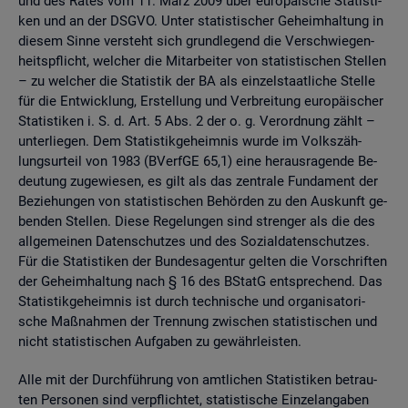
und des Rates vom 11. März 2009 über eu­ro­päi­sche Sta­tis­ti­
ken und an der DSGVO. Unter sta­tis­ti­scher Ge­heim­hal­tung in
die­sem Sinne ver­steht sich grund­le­gend die Ver­schwie­gen­
heits­pflicht, wel­cher die Mit­ar­bei­ter von sta­tis­ti­schen Stel­len
– zu wel­cher die Sta­tis­tik der BA als ein­zel­staat­li­che Stel­le
für die Ent­wick­lung, Er­stel­lung und Ver­brei­tung eu­ro­päi­scher
Sta­tis­ti­ken i. S. d. Art. 5 Abs. 2 der o. g. Ver­ord­nung zählt –
un­ter­lie­gen. Dem Sta­tis­tik­ge­heim­nis wurde im Volks­zäh­
lungs­ur­teil von 1983 (BVerf­GE 65,1) eine her­aus­ra­gen­de Be­
deu­tung zu­ge­wie­sen, es gilt als das zen­tra­le Fun­da­ment der
Be­zie­hun­gen von sta­tis­ti­schen Be­hör­den zu den Aus­kunft ge­
ben­den Stel­len. Diese Re­ge­lun­gen sind stren­ger als die des
all­ge­mei­nen Da­ten­schut­zes und des So­zi­al­da­ten­schut­zes.
Für die Sta­tis­ti­ken der Bun­des­agen­tur gel­ten die Vor­schrif­ten
der Ge­heim­hal­tung nach § 16 des BStatG ent­spre­chend. Das
Sta­tis­tik­ge­heim­nis ist durch tech­ni­sche und or­ga­ni­sa­to­ri­
sche Maß­nah­men der Tren­nung zwi­schen sta­tis­ti­schen und
nicht sta­tis­ti­schen Auf­ga­ben zu ge­währ­leis­ten.
Alle mit der Durch­füh­rung von amt­li­chen Sta­tis­ti­ken be­trau­
ten Per­so­nen sind ver­pflich­tet, sta­tis­ti­sche Ein­zel­an­ga­ben