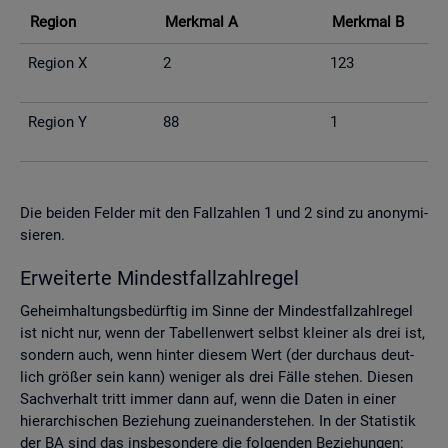
Re­gi­on
Merk­mal A
Merk­mal B
Re­gi­on X
2
123
Re­gi­on Y
88
1
Die bei­den Fel­der mit den Fall­zah­len 1 und 2 sind zu an­ony­mi­
sie­ren.
Er­wei­ter­te Min­dest­fall­zahl­re­gel
Ge­heim­hal­tungs­be­dürf­tig im Sinne der Min­dest­fall­zahl­re­gel
ist nicht nur, wenn der Ta­bel­len­wert selbst klei­ner als drei ist,
son­dern auch, wenn hin­ter die­sem Wert (der durch­aus deut­
lich grö­ßer sein kann) we­ni­ger als drei Fälle ste­hen. Die­sen
Sach­ver­halt tritt immer dann auf, wenn die Daten in einer
hier­ar­chi­schen Be­zie­hung zu­ein­an­der­ste­hen. In der Sta­tis­tik
der BA sind das ins­be­son­de­re die fol­gen­den Be­zie­hun­gen: