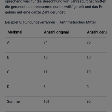
spre­chend wird für die Be­rech­nung von Jah­res­durch­schnit­ten
die ge­run­de­te Jah­res­sum­me durch zwölf ge­teilt und das Er­
geb­nis auf eine ganze Zahl ge­run­det.
Bei­spiel 8: Run­dungs­ver­fah­ren – Arith­me­ti­sches Mit­tel
Merk­mal
An­zahl ori­gi­nal
An­zahl ge­run­d
A
74
70
B
13
10
C
11
10
D
3
0
Summe
101
90