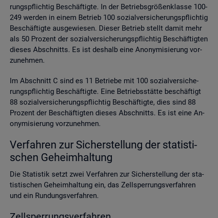
rungs­pflich­tig Be­schäf­tig­te. In der Be­triebs­grö­ßen­klas­se 100-
249 wer­den in einem Be­trieb 100 so­zi­al­ver­si­che­rungs­pflich­tig
Be­schäf­tig­te aus­ge­wie­sen. Die­ser Be­trieb stellt damit mehr
als 50 Pro­zent der so­zi­al­ver­si­che­rungs­pflich­tig Be­schäf­tig­ten
die­ses Ab­schnitts. Es ist des­halb eine An­ony­mi­sie­rung vor­
zu­neh­men.
Im Ab­schnitt C sind es 11 Be­trie­be mit 100 so­zi­al­ver­si­che­
rungs­pflich­tig Be­schäf­tig­te. Eine Be­triebs­stät­te be­schäf­tigt
88 so­zi­al­ver­si­che­rungs­pflich­tig Be­schäf­tig­te, dies sind 88
Pro­zent der Be­schäf­tig­ten die­ses Ab­schnitts. Es ist eine An­
ony­mi­sie­rung vor­zu­neh­men.
Ver­fah­ren zur Si­cher­stel­lung der sta­tis­ti­
schen Ge­heim­hal­tung
Die Sta­tis­tik setzt zwei Ver­fah­ren zur Si­cher­stel­lung der sta­
tis­ti­schen Ge­heim­hal­tung ein, das Zell­sper­rungs­ver­fah­ren
und ein Run­dungs­ver­fah­ren.
Zell­sper­rungs­ver­fah­ren