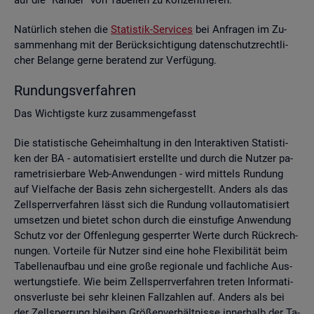
Na­tür­lich ste­hen die
Sta­tis­tik-Ser­vices
bei An­fra­gen im Zu­
sam­men­hang mit der Be­rück­sich­ti­gung da­ten­schutz­recht­li­
cher Be­lan­ge gerne be­ra­tend zur Ver­fü­gung.
Run­dungs­ver­fah­ren
Das Wich­tigs­te kurz zu­sam­men­ge­fasst
Die sta­tis­ti­sche Ge­heim­hal­tung in den In­ter­ak­ti­ven Sta­tis­ti­
ken der BA - au­to­ma­ti­siert er­stell­te und durch die Nut­zer pa­
ra­me­tri­sier­ba­re Web-An­wen­dun­gen - wird mit­tels Run­dung
auf Viel­fa­che der Basis zehn si­cher­ge­stellt. An­ders als das
Zell­sperr­ver­fah­ren lässt sich die Run­dung voll­au­to­ma­ti­siert
um­set­zen und bie­tet schon durch die ein­stu­fi­ge An­wen­dung
Schutz vor der Of­fen­le­gung ge­sperr­ter Werte durch Rück­rech­
nun­gen. Vor­tei­le für Nut­zer sind eine hohe Fle­xi­bi­li­tät beim
Ta­bel­len­auf­bau und eine große re­gio­na­le und fach­li­che Aus­
wer­tungs­tie­fe. Wie beim Zell­sperr­ver­fah­ren tre­ten In­for­ma­ti­
ons­ver­lus­te bei sehr klei­nen Fall­zah­len auf. An­ders als bei
der Zell­sper­rung blei­ben Grö­ßen­ver­hält­nis­se in­ner­halb der Ta­