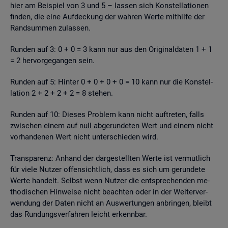
hier am Bei­spiel von 3 und 5 – las­sen sich Kon­stel­la­tio­nen
fin­den, die eine Auf­de­ckung der wah­ren Werte mit­hil­fe der
Rand­sum­men zu­las­sen.
Run­den auf 3: 0 + 0 = 3 kann nur aus den Ori­gi­nal­da­ten 1 + 1
= 2 her­vor­ge­gan­gen sein.
Run­den auf 5: Hin­ter 0 + 0 + 0 + 0 = 10 kann nur die Kon­stel­
la­ti­on 2 + 2 + 2 + 2 = 8 ste­hen.
Run­den auf 10: Die­ses Pro­blem kann nicht auf­tre­ten, falls
zwi­schen einem auf null ab­ge­run­de­ten Wert und einem nicht
vor­han­de­nen Wert nicht un­ter­schie­den wird.
Trans­pa­renz: An­hand der dar­ge­stell­ten Werte ist ver­mut­lich
für viele Nut­zer of­fen­sicht­lich, dass es sich um ge­run­de­te
Werte han­delt. Selbst wenn Nut­zer die ent­spre­chen­den me­
tho­di­schen Hin­wei­se nicht be­ach­ten oder in der Wei­ter­ver­
wen­dung der Daten nicht an Aus­wer­tun­gen an­brin­gen, bleibt
das Run­dungs­ver­fah­ren leicht er­kenn­bar.