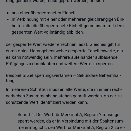
tung ge­sperrt wurde, muss ge­prüft wer­den, ob sich
aus einer über­ge­ord­ne­ten Ein­heit,
in Ver­bin­dung mit einer oder meh­re­ren gleich­ran­gi­gen Ein­
hei­ten, die die über­ge­ord­ne­te Ein­heit ge­mein­sam mit dem
ge­sperr­ten Wert voll­stän­dig ab­bil­den,
der ge­sperr­te Wert wie­der er­rech­nen lässt. Glei­ches gilt für
durch obige Her­an­ge­hens­wei­se ge­sperr­te Ta­bel­len­wer­te, d.h.
es kann not­wen­dig sein, meh­re­re auf­ein­an­der auf­bau­en­de
Prüf­gän­ge zu durch­lau­fen und wei­te­re Werte zu sper­ren.
Bei­spiel 5: Zell­sper­rungs­ver­fah­ren – Se­kun­dä­re Ge­heim­hal­
tung
In meh­re­ren Schrit­ten müs­sen alle Werte, die in einem rech­
ne­ri­schen Zu­sam­men­hang ste­hen ge­prüft wer­den, ob der zu
schüt­zen­de Wert iden­ti­fi­ziert wer­den kann.
Schritt 1: Der Wert für Merk­mal A, Re­gi­on Y muss ge­
sperrt wer­den, da er in Ver­bin­dung mit der Spal­ten­sum­
me er­mög­licht, den Wert für Merk­mal A, Re­gi­on X zu er­