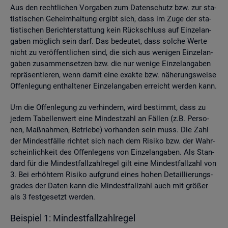
Aus den recht­li­chen Vor­ga­ben zum Da­ten­schutz bzw. zur sta­
tis­ti­schen Ge­heim­hal­tung er­gibt sich, dass im Zuge der sta­
tis­ti­schen Be­richt­erstat­tung kein Rück­schluss auf Ein­zel­an­
ga­ben mög­lich sein darf. Das be­deu­tet, dass sol­che Werte
nicht zu ver­öf­fent­li­chen sind, die sich aus we­ni­gen Ein­zel­an­
ga­ben zu­sam­men­set­zen bzw. die nur we­ni­ge Ein­zel­an­ga­ben
re­prä­sen­tie­ren, wenn damit eine ex­ak­te bzw. nä­he­rungs­wei­se
Of­fen­le­gung ent­hal­te­ner Ein­zel­an­ga­ben er­reicht wer­den kann.
Um die Of­fen­le­gung zu ver­hin­dern, wird be­stimmt, dass zu
jedem Ta­bel­len­wert eine Min­dest­zahl an Fäl­len (z.B. Per­so­
nen, Maß­nah­men, Be­trie­be) vor­han­den sein muss. Die Zahl
der Min­dest­fäl­le rich­tet sich nach dem Ri­si­ko bzw. der Wahr­
schein­lich­keit des Of­fen­le­gens von Ein­zel­an­ga­ben. Als Stan­
dard für die Min­dest­fall­zahl­re­gel gilt eine Min­dest­fall­zahl von
3. Bei er­höh­tem Ri­si­ko auf­grund eines hohen De­tail­lie­rungs­
gra­des der Daten kann die Min­dest­fall­zahl auch mit grö­ßer
als 3 fest­ge­setzt wer­den.
Bei­spiel 1: Min­dest­fall­zahl­re­gel