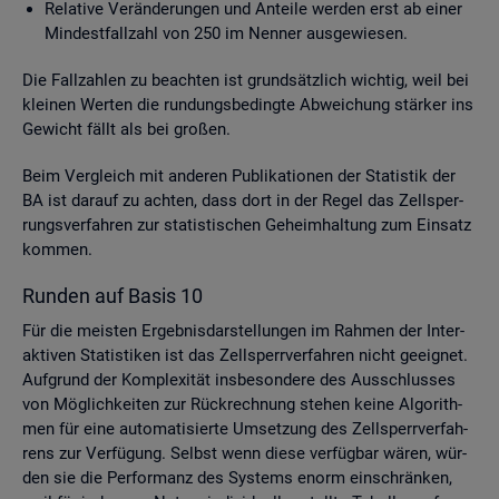
Re­la­ti­ve Ver­än­de­run­gen und An­tei­le wer­den erst ab einer
Min­dest­fall­zahl von 250 im Nen­ner aus­ge­wie­sen.
Die Fall­zah­len zu be­ach­ten ist grund­sätz­lich wich­tig, weil bei
klei­nen Wer­ten die run­dungs­be­ding­te Ab­wei­chung stär­ker ins
Ge­wicht fällt als bei gro­ßen.
Beim Ver­gleich mit an­de­ren Pu­bli­ka­tio­nen der Sta­tis­tik der
BA ist dar­auf zu ach­ten, dass dort in der Regel das Zell­sper­
rungs­ver­fah­ren zur sta­tis­ti­schen Ge­heim­hal­tung zum Ein­satz
kom­men.
Run­den auf Basis 10
Für die meis­ten Er­geb­nis­dar­stel­lun­gen im Rah­men der In­ter­
ak­ti­ven Sta­tis­ti­ken ist das Zell­sperr­ver­fah­ren nicht ge­eig­net.
Auf­grund der Kom­ple­xi­tät ins­be­son­de­re des Aus­schlus­ses
von Mög­lich­kei­ten zur Rück­rech­nung ste­hen keine Al­go­rith­
men für eine au­to­ma­ti­sier­te Um­set­zung des Zell­sperr­ver­fah­
rens zur Ver­fü­gung. Selbst wenn diese ver­füg­bar wären, wür­
den sie die Per­for­manz des Sys­tems enorm ein­schrän­ken,