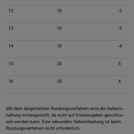
12
10
-2
13
10
-3
14
10
-4
15
20
5
16
20
4
Mit dem dar­ge­stell­ten Run­dungs­ver­fah­ren wird die Ge­heim­
hal­tung si­cher­ge­stellt, da nicht auf En­zel­an­ga­ben ge­schlos­
sen wer­den kann. Eine se­kun­dä­re Ge­heim­hal­tung ist beim
Run­dungs­ver­fah­ren nicht er­for­der­lich.