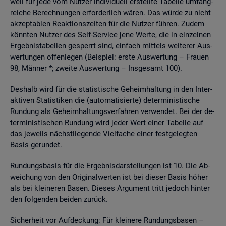
weil für jede vom Nut­zer in­di­vi­du­ell er­stell­te Ta­bel­le um­fang­
rei­che Be­rech­nun­gen er­for­der­lich wären. Das würde zu nicht
ak­zep­ta­blen Re­ak­ti­ons­zei­ten für die Nut­zer füh­ren. Zudem
könn­ten Nut­zer des Self-Ser­vice jene Werte, die in ein­zel­nen
Er­geb­nis­ta­bel­len ge­sperrt sind, ein­fach mit­tels wei­te­rer Aus­
wer­tun­gen of­fen­le­gen (Bei­spiel: erste Aus­wer­tung – Frau­en
98, Män­ner *; zwei­te Aus­wer­tung – Ins­ge­samt 100).
Des­halb wird für die sta­tis­ti­sche Ge­heim­hal­tung in den In­ter­
ak­ti­ven Sta­tis­ti­ken die (au­to­ma­ti­sier­te) de­ter­mi­nis­ti­sche
Run­dung als Ge­heim­hal­tungs­ver­fah­ren ver­wen­det. Bei der de­
ter­mi­nis­ti­schen Run­dung wird jeder Wert einer Ta­bel­le auf
das je­weils nächst­lie­gen­de Viel­fa­che einer fest­ge­leg­ten
Basis ge­run­det.
Run­dungs­ba­sis für die Er­geb­nis­dar­stel­lun­gen ist 10. Die Ab­
wei­chung von den Ori­gi­nal­wer­ten ist bei die­ser Basis höher
als bei klei­ne­ren Basen. Die­ses Ar­gu­ment tritt je­doch hin­ter
den fol­gen­den bei­den zu­rück.
Si­cher­heit vor Auf­de­ckung: Für klei­ne­re Run­dungs­ba­sen –