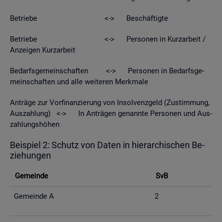
Be­trie­be <-> Be­schäf­tig­te
Be­trie­be <-> Per­so­nen in Kurz­ar­beit /
An­zei­gen Kurz­ar­beit
Be­darfs­ge­mein­schaf­ten <-> Per­so­nen in Be­darfs­ge­
mein­schaf­ten und alle wei­te­ren Merk­ma­le
An­trä­ge zur Vor­fi­nan­zie­rung von In­sol­venz­geld (Zu­stim­mung,
Aus­zah­lung) <-> In An­trä­gen ge­nann­te Per­so­nen und Aus­
zah­lungs­hö­hen
Bei­spiel 2: Schutz von Daten in hier­ar­chi­schen Be­
zie­hun­gen
Ge­mein­de
SvB
Ge­mein­de A
2