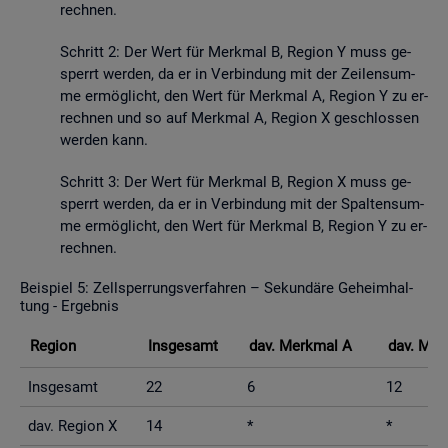
rech­nen.
Schritt 2: Der Wert für Merk­mal B, Re­gi­on Y muss ge­
sperrt wer­den, da er in Ver­bin­dung mit der Zei­len­sum­
me er­mög­licht, den Wert für Merk­mal A, Re­gi­on Y zu er­
rech­nen und so auf Merk­mal A, Re­gi­on X ge­schlos­sen
wer­den kann.
Schritt 3: Der Wert für Merk­mal B, Re­gi­on X muss ge­
sperrt wer­den, da er in Ver­bin­dung mit der Spal­ten­sum­
me er­mög­licht, den Wert für Merk­mal B, Re­gi­on Y zu er­
rech­nen.
Bei­spiel 5: Zell­sper­rungs­ver­fah­ren – Se­kun­dä­re Ge­heim­hal­
tung - Er­geb­nis
Re­gi­on
Ins­ge­samt
dav. Merk­mal A
dav. Mer
Ins­ge­samt
22
6
12
dav. Re­gi­on X
14
*
*