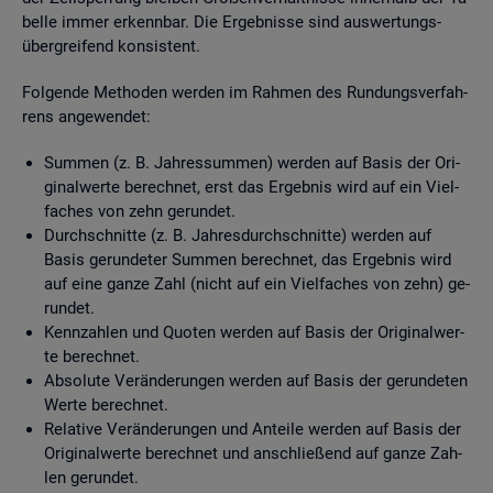
bel­le immer er­kenn­bar. Die Er­geb­nis­se sind aus­wer­tungs­
über­grei­fend kon­sis­tent.
Fol­gen­de Me­tho­den wer­den im Rah­men des Run­dungs­ver­fah­
rens an­ge­wen­det:
Sum­men (z. B. Jah­res­sum­men) wer­den auf Basis der Ori­
gi­nal­wer­te be­rech­net, erst das Er­geb­nis wird auf ein Viel­
fa­ches von zehn ge­run­det.
Durch­schnit­te (z. B. Jah­res­durch­schnit­te) wer­den auf
Basis ge­run­de­ter Sum­men be­rech­net, das Er­geb­nis wird
auf eine ganze Zahl (nicht auf ein Viel­fa­ches von zehn) ge­
run­det.
Kenn­zah­len und Quo­ten wer­den auf Basis der Ori­gi­nal­wer­
te be­rech­net.
Ab­so­lu­te Ver­än­de­run­gen wer­den auf Basis der ge­run­de­ten
Werte be­rech­net.
Re­la­ti­ve Ver­än­de­run­gen und An­tei­le wer­den auf Basis der
Ori­gi­nal­wer­te be­rech­net und an­schlie­ßend auf ganze Zah­
len ge­run­det.