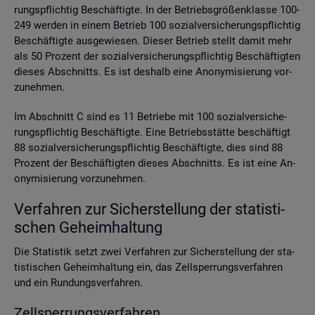
rungs­pflich­tig Be­schäf­tig­te. In der Be­triebs­grö­ßen­klas­se 100-
249 wer­den in einem Be­trieb 100 so­zi­al­ver­si­che­rungs­pflich­tig
Be­schäf­tig­te aus­ge­wie­sen. Die­ser Be­trieb stellt damit mehr
als 50 Pro­zent der so­zi­al­ver­si­che­rungs­pflich­tig Be­schäf­tig­ten
die­ses Ab­schnitts. Es ist des­halb eine An­ony­mi­sie­rung vor­
zu­neh­men.
Im Ab­schnitt C sind es 11 Be­trie­be mit 100 so­zi­al­ver­si­che­
rungs­pflich­tig Be­schäf­tig­te. Eine Be­triebs­stät­te be­schäf­tigt
88 so­zi­al­ver­si­che­rungs­pflich­tig Be­schäf­tig­te, dies sind 88
Pro­zent der Be­schäf­tig­ten die­ses Ab­schnitts. Es ist eine An­
ony­mi­sie­rung vor­zu­neh­men.
Ver­fah­ren zur Si­cher­stel­lung der sta­tis­ti­
schen Ge­heim­hal­tung
Die Sta­tis­tik setzt zwei Ver­fah­ren zur Si­cher­stel­lung der sta­
tis­ti­schen Ge­heim­hal­tung ein, das Zell­sper­rungs­ver­fah­ren
und ein Run­dungs­ver­fah­ren.
Zell­sper­rungs­ver­fah­ren