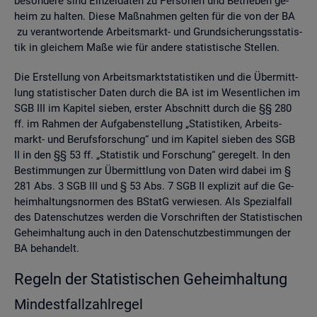
be­son­de­re sind Ein­zel­da­ten zu Per­so­nen und Be­trie­ben ge­
heim zu hal­ten. Diese Maß­nah­men gel­ten für die von der BA
zu ver­ant­wor­ten­de Ar­beits­markt- und Grund­si­che­rungs­sta­tis­
tik in glei­chem Maße wie für an­de­re sta­tis­ti­sche Stel­len.
Die Er­stel­lung von Ar­beits­markt­sta­tis­ti­ken und die Über­mitt­
lung sta­tis­ti­scher Daten durch die BA ist im We­sent­li­chen im
SGB III im Ka­pi­tel sie­ben, ers­ter Ab­schnitt durch die §§ 280
ff. im Rah­men der Auf­ga­ben­stel­lung „Sta­tis­ti­ken, Ar­beits­
markt- und Be­rufs­for­schung“ und im Ka­pi­tel sie­ben des SGB
II in den §§ 53 ff. „Sta­tis­tik und For­schung“ ge­re­gelt. In den
Be­stim­mun­gen zur Über­mitt­lung von Daten wird dabei im §
281 Abs. 3 SGB III und § 53 Abs. 7 SGB II ex­pli­zit auf die Ge­
heim­hal­tungs­nor­men des BStatG ver­wie­sen. Als Spe­zi­al­fall
des Da­ten­schut­zes wer­den die Vor­schrif­ten der Sta­tis­ti­schen
Ge­heim­hal­tung auch in den Da­ten­schutz­be­stim­mun­gen der
BA be­han­delt.
Re­geln der Sta­tis­ti­schen Ge­heim­hal­tung
Min­dest­fall­zahl­re­gel