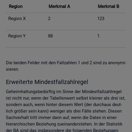
Re­gi­on
Merk­mal A
Merk­mal B
Re­gi­on X
2
123
Re­gi­on Y
88
1
Die bei­den Fel­der mit den Fall­zah­len 1 und 2 sind zu an­ony­mi­
sie­ren.
Er­wei­ter­te Min­dest­fall­zahl­re­gel
Ge­heim­hal­tungs­be­dürf­tig im Sinne der Min­dest­fall­zahl­re­gel
ist nicht nur, wenn der Ta­bel­len­wert selbst klei­ner als drei ist,
son­dern auch, wenn hin­ter die­sem Wert (der durch­aus deut­
lich grö­ßer sein kann) we­ni­ger als drei Fälle ste­hen. Die­sen
Sach­ver­halt tritt immer dann auf, wenn die Daten in einer
hier­ar­chi­schen Be­zie­hung zu­ein­an­der­ste­hen. In der Sta­tis­tik
der BA sind das ins­be­son­de­re die fol­gen­den Be­zie­hun­gen: