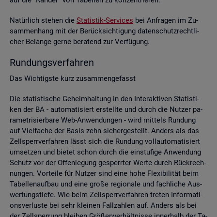
Na­tür­lich ste­hen die
Sta­tis­tik-Ser­vices
bei An­fra­gen im Zu­
sam­men­hang mit der Be­rück­sich­ti­gung da­ten­schutz­recht­li­
cher Be­lan­ge gerne be­ra­tend zur Ver­fü­gung.
Run­dungs­ver­fah­ren
Das Wich­tigs­te kurz zu­sam­men­ge­fasst
Die sta­tis­ti­sche Ge­heim­hal­tung in den In­ter­ak­ti­ven Sta­tis­ti­
ken der BA - au­to­ma­ti­siert er­stell­te und durch die Nut­zer pa­
ra­me­tri­sier­ba­re Web-An­wen­dun­gen - wird mit­tels Run­dung
auf Viel­fa­che der Basis zehn si­cher­ge­stellt. An­ders als das
Zell­sperr­ver­fah­ren lässt sich die Run­dung voll­au­to­ma­ti­siert
um­set­zen und bie­tet schon durch die ein­stu­fi­ge An­wen­dung
Schutz vor der Of­fen­le­gung ge­sperr­ter Werte durch Rück­rech­
nun­gen. Vor­tei­le für Nut­zer sind eine hohe Fle­xi­bi­li­tät beim
Ta­bel­len­auf­bau und eine große re­gio­na­le und fach­li­che Aus­
wer­tungs­tie­fe. Wie beim Zell­sperr­ver­fah­ren tre­ten In­for­ma­ti­
ons­ver­lus­te bei sehr klei­nen Fall­zah­len auf. An­ders als bei
der Zell­sper­rung blei­ben Grö­ßen­ver­hält­nis­se in­ner­halb der Ta­