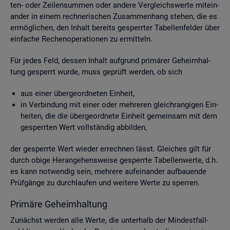
ten- oder Zei­len­sum­men oder an­de­re Ver­gleichs­wer­te mit­ein­
an­der in einem rech­ne­ri­schen Zu­sam­men­hang ste­hen, die es
er­mög­li­chen, den In­halt be­reits ge­sperr­ter Ta­bel­len­fel­der über
ein­fa­che Re­chen­ope­ra­tio­nen zu er­mit­teln.
Für jedes Feld, des­sen In­halt auf­grund pri­mä­rer Ge­heim­hal­
tung ge­sperrt wurde, muss ge­prüft wer­den, ob sich
aus einer über­ge­ord­ne­ten Ein­heit,
in Ver­bin­dung mit einer oder meh­re­ren gleich­ran­gi­gen Ein­
hei­ten, die die über­ge­ord­ne­te Ein­heit ge­mein­sam mit dem
ge­sperr­ten Wert voll­stän­dig ab­bil­den,
der ge­sperr­te Wert wie­der er­rech­nen lässt. Glei­ches gilt für
durch obige Her­an­ge­hens­wei­se ge­sperr­te Ta­bel­len­wer­te, d.h.
es kann not­wen­dig sein, meh­re­re auf­ein­an­der auf­bau­en­de
Prüf­gän­ge zu durch­lau­fen und wei­te­re Werte zu sper­ren.
Pri­mä­re Ge­heim­hal­tung
Zu­nächst wer­den alle Werte, die un­ter­halb der Min­dest­fall­