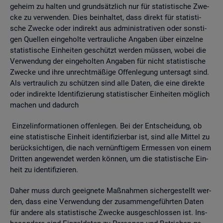
ge­heim zu hal­ten und grund­sätz­lich nur für sta­tis­ti­sche Zwe­
cke zu ver­wen­den. Dies be­inhal­tet, dass di­rekt für sta­tis­ti­
sche Zwe­cke oder in­di­rekt aus ad­mi­nis­tra­ti­ven oder sons­ti­
gen Quel­len ein­ge­hol­te ver­trau­li­che An­ga­ben über ein­zel­ne
sta­tis­ti­sche Ein­hei­ten ge­schützt wer­den müs­sen, wobei die
Ver­wen­dung der ein­ge­hol­ten An­ga­ben für nicht sta­tis­ti­sche
Zwe­cke und ihre un­recht­mä­ßi­ge Of­fen­le­gung un­ter­sagt sind.
Als ver­trau­lich zu schüt­zen sind alle Daten, die eine di­rek­te
oder in­di­rek­te Iden­ti­fi­zie­rung sta­tis­ti­scher Ein­hei­ten mög­lich
ma­chen und da­durch
Ein­zel­in­for­ma­tio­nen of­fen­le­gen. Bei der Ent­schei­dung, ob
eine sta­tis­ti­sche Ein­heit iden­ti­fi­zier­bar ist, sind alle Mit­tel zu
be­rück­sich­ti­gen, die nach ver­nünf­ti­gem Er­mes­sen von einem
Drit­ten an­ge­wen­det wer­den kön­nen, um die sta­tis­ti­sche Ein­
heit zu iden­ti­fi­zie­ren.
Daher muss durch ge­eig­ne­te Maß­nah­men si­cher­ge­stellt wer­
den, dass eine Ver­wen­dung der zu­sam­men­ge­führ­ten Daten
für an­de­re als sta­tis­ti­sche Zwe­cke aus­ge­schlos­sen ist. Ins­