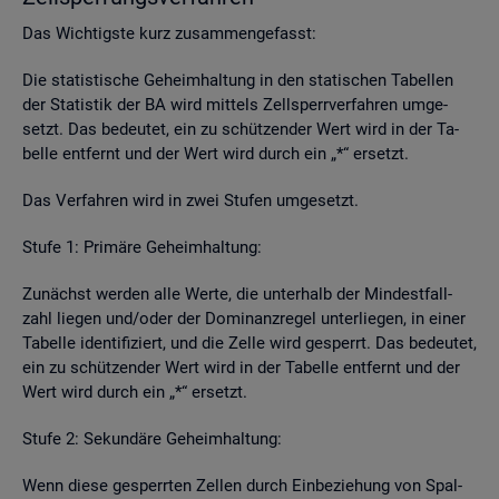
Das Wich­tigs­te kurz zu­sam­men­ge­fasst:
Die sta­tis­ti­sche Ge­heim­hal­tung in den sta­ti­schen Ta­bel­len
der Sta­tis­tik der BA wird mit­tels Zell­sperr­ver­fah­ren um­ge­
setzt. Das be­deu­tet, ein zu schüt­zen­der Wert wird in der Ta­
bel­le ent­fernt und der Wert wird durch ein „*“ er­setzt.
Das Ver­fah­ren wird in zwei Stu­fen um­ge­setzt.
Stufe 1: Pri­mä­re Ge­heim­hal­tung:
Zu­nächst wer­den alle Werte, die un­ter­halb der Min­dest­fall­
zahl lie­gen und/oder der Do­mi­nanz­re­gel un­ter­lie­gen, in einer
Ta­bel­le iden­ti­fi­ziert, und die Zelle wird ge­sperrt. Das be­deu­tet,
ein zu schüt­zen­der Wert wird in der Ta­bel­le ent­fernt und der
Wert wird durch ein „*“ er­setzt.
Stufe 2: Se­kun­dä­re Ge­heim­hal­tung:
Wenn diese ge­sperr­ten Zel­len durch Ein­be­zie­hung von Spal­