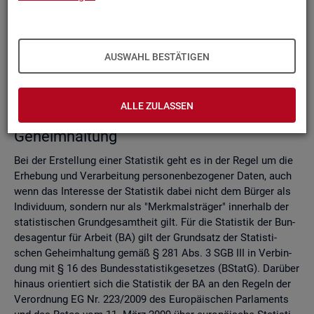
Do­mi­nanz­re­gel
Ver­fah­ren zur Si­cher­stel­lung der sta­tis­ti­schen Ge­heim­hal­
tung
Zell­sper­rungs­ver­fah­ren
AUSWAHL BESTÄTIGEN
Run­dungs­ver­fah­ren
Ver­gleich der Ver­fah­ren
ALLE ZULASSEN
Recht­li­che Grund­la­gen der sta­tis­ti­schen
Ge­heim­hal­tung
Bei der Er­stel­lung einer Sta­tis­tik geht es in der Regel um die
Er­he­bung und Ver­ar­bei­tung per­so­nen­be­zo­ge­ner Daten, auch
wenn das In­ter­es­se der Sta­tis­tik dabei nicht dem Bür­ger als
In­di­vi­du­um, son­dern nur als "Merk­mals­trä­ger" in­ner­halb der
sta­tis­ti­schen Grund­ge­samt­heit gilt. Für die Sta­tis­tik der Bun­
des­agen­tur für Ar­beit (BA) gilt der Grund­satz der Sta­tis­ti­
schen Ge­heim­hal­tung gemäß § 281 Abs. 3 SGB III in Ver­bin­
dung mit § 16 des Bun­des­sta­tis­tik­ge­set­zes (BStatG). Dar­über
hin­aus ori­en­tiert sich die Sta­tis­tik der BA an den Re­geln der
Ver­ord­nung EG Nr. 223/2009 des Eu­ro­päi­schen Par­la­ments