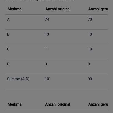
Merk­mal
An­zahl ori­gi­nal
An­zahl ge­run­d
A
74
70
B
13
10
C
11
10
D
3
0
Summe (A-D)
101
90
Merk­mal
An­zahl ori­gi­nal
An­zahl ge­run­d