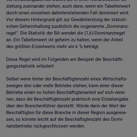
zie­hung zu­ein­an­der ste­hen, auch dann, wenn ein Ta­bel­len­wert
durch einen ein­zel­nen da­hin­ter­ste­hen­den Fall do­mi­niert wird.
Vor die­sem Hin­ter­grund gilt zur Ge­währ­leis­tung der sta­tis­ti­
schen Ge­heim­hal­tung zu­sätz­lich die so­ge­nann­te „Do­mi­nanz­
re­gel“. Die Sta­tis­tik der BA wen­det die (1,k)-Do­mi­nanz­re­gel
an. Ein Ta­bel­len­wert ist ge­heim zu hal­ten, wenn der An­teil
des grö­ß­ten Ein­zel­werts mehr als k % be­trägt.
Diese Regel wird im Fol­gen­den am Bei­spiel der Be­schäf­ti­
gungs­sta­tis­tik er­läu­tert:
Selbst wenn hin­ter der Be­schäf­tig­ten­zahl eines Wirt­schafts­
zwei­ges drei oder mehr Be­trie­be ste­hen, kann einer die­ser
Be­trie­be einen so hohen Be­schäf­tig­ten­an­teil auf sich ver­ei­
nen, dass die Be­schäf­tig­ten­zahl prak­tisch eine Ein­zel­an­ga­be
über den Bran­chen­füh­rer dar­stellt. Würde dann der Wert der
Be­schäf­tig­ten für diese Bran­che in die­ser Re­gi­on aus­ge­wie­
sen, so könn­te leicht auf die Be­schäf­tig­ten­zahl des Do­mi­
nanz­be­triebs rück­ge­schlos­sen wer­den.