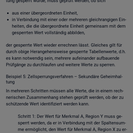
tung ge­sperrt wurde, muss ge­prüft wer­den, ob sich
aus einer über­ge­ord­ne­ten Ein­heit,
in Ver­bin­dung mit einer oder meh­re­ren gleich­ran­gi­gen Ein­
hei­ten, die die über­ge­ord­ne­te Ein­heit ge­mein­sam mit dem
ge­sperr­ten Wert voll­stän­dig ab­bil­den,
der ge­sperr­te Wert wie­der er­rech­nen lässt. Glei­ches gilt für
durch obige Her­an­ge­hens­wei­se ge­sperr­te Ta­bel­len­wer­te, d.h.
es kann not­wen­dig sein, meh­re­re auf­ein­an­der auf­bau­en­de
Prüf­gän­ge zu durch­lau­fen und wei­te­re Werte zu sper­ren.
Bei­spiel 5: Zell­sper­rungs­ver­fah­ren – Se­kun­dä­re Ge­heim­hal­
tung
In meh­re­ren Schrit­ten müs­sen alle Werte, die in einem rech­
ne­ri­schen Zu­sam­men­hang ste­hen ge­prüft wer­den, ob der zu
schüt­zen­de Wert iden­ti­fi­ziert wer­den kann.
Schritt 1: Der Wert für Merk­mal A, Re­gi­on Y muss ge­
sperrt wer­den, da er in Ver­bin­dung mit der Spal­ten­sum­
me er­mög­licht, den Wert für Merk­mal A, Re­gi­on X zu er­