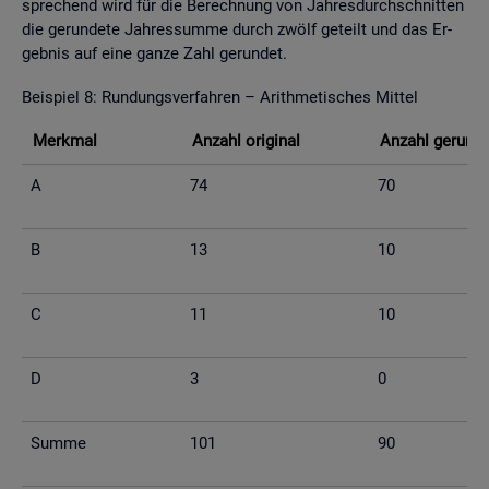
spre­chend wird für die Be­rech­nung von Jah­res­durch­schnit­ten
die ge­run­de­te Jah­res­sum­me durch zwölf ge­teilt und das Er­
geb­nis auf eine ganze Zahl ge­run­det.
Bei­spiel 8: Run­dungs­ver­fah­ren – Arith­me­ti­sches Mit­tel
Merk­mal
An­zahl ori­gi­nal
An­zahl ge­run­d
A
74
70
B
13
10
C
11
10
D
3
0
Summe
101
90