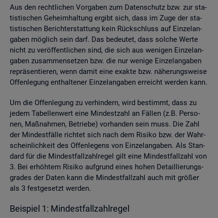
Aus den recht­li­chen Vor­ga­ben zum Da­ten­schutz bzw. zur sta­
tis­ti­schen Ge­heim­hal­tung er­gibt sich, dass im Zuge der sta­
tis­ti­schen Be­richt­erstat­tung kein Rück­schluss auf Ein­zel­an­
ga­ben mög­lich sein darf. Das be­deu­tet, dass sol­che Werte
nicht zu ver­öf­fent­li­chen sind, die sich aus we­ni­gen Ein­zel­an­
ga­ben zu­sam­men­set­zen bzw. die nur we­ni­ge Ein­zel­an­ga­ben
re­prä­sen­tie­ren, wenn damit eine ex­ak­te bzw. nä­he­rungs­wei­se
Of­fen­le­gung ent­hal­te­ner Ein­zel­an­ga­ben er­reicht wer­den kann.
Um die Of­fen­le­gung zu ver­hin­dern, wird be­stimmt, dass zu
jedem Ta­bel­len­wert eine Min­dest­zahl an Fäl­len (z.B. Per­so­
nen, Maß­nah­men, Be­trie­be) vor­han­den sein muss. Die Zahl
der Min­dest­fäl­le rich­tet sich nach dem Ri­si­ko bzw. der Wahr­
schein­lich­keit des Of­fen­le­gens von Ein­zel­an­ga­ben. Als Stan­
dard für die Min­dest­fall­zahl­re­gel gilt eine Min­dest­fall­zahl von
3. Bei er­höh­tem Ri­si­ko auf­grund eines hohen De­tail­lie­rungs­
gra­des der Daten kann die Min­dest­fall­zahl auch mit grö­ßer
als 3 fest­ge­setzt wer­den.
Bei­spiel 1: Min­dest­fall­zahl­re­gel