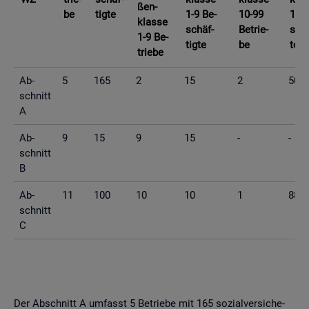
ßen­
be
tig­te
1-9 Be­
10-99
10-9
klas­se
schäf­
Be­trie­
schä
1-9 Be­
tig­te
be
te
trie­be
Ab­
5
165
2
15
2
50
schnitt
A
Ab­
9
15
9
15
-
-
schnitt
B
Ab­
11
100
10
10
1
88
schnitt
C
Der Ab­schnitt A um­fasst 5 Be­trie­be mit 165 so­zi­al­ver­si­che­