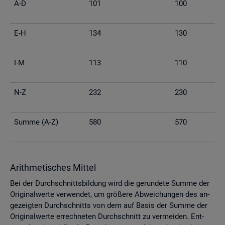
A-D
101
100
E-H
134
130
I-M
113
110
N-Z
232
230
Summe (A-Z)
580
570
Arith­me­ti­sches Mit­tel
Bei der Durch­schnitts­bil­dung wird die ge­run­de­te Summe der
Ori­gi­nal­wer­te ver­wen­det, um grö­ße­re Ab­wei­chun­gen des an­
ge­zeig­ten Durch­schnitts von dem auf Basis der Summe der
Ori­gi­nal­wer­te er­rech­ne­ten Durch­schnitt zu ver­mei­den. Ent­