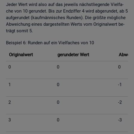
Jeder Wert wird also auf das je­weils nächst­lie­gen­de Viel­fa­
che von 10 ge­run­det. Bis zur End­zif­fer 4 wird ab­ge­run­det, ab 5
auf­ge­run­det (kauf­män­ni­sches Run­den). Die grö­ß­te mög­li­che
Ab­wei­chung eines dar­ge­stell­ten Werts vom Ori­gi­nal­wert be­
trägt somit 5.
Bei­spiel 6: Run­den auf ein Viel­fa­ches von 10
Ori­gi­nal­wert
ge­run­de­ter Wert
Ab­wei­c
0
0
0
1
0
-1
2
0
-2
3
0
-3