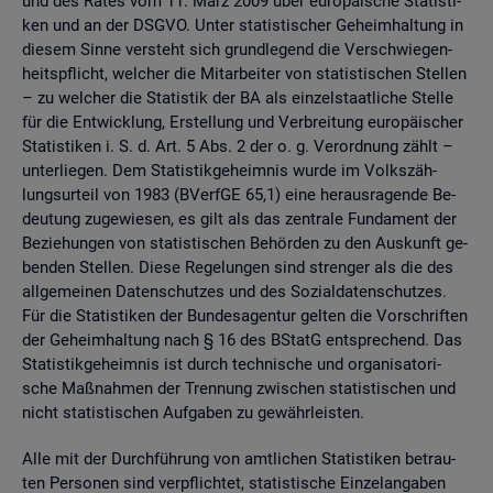
und des Rates vom 11. März 2009 über eu­ro­päi­sche Sta­tis­ti­
ken und an der DSGVO. Unter sta­tis­ti­scher Ge­heim­hal­tung in
die­sem Sinne ver­steht sich grund­le­gend die Ver­schwie­gen­
heits­pflicht, wel­cher die Mit­ar­bei­ter von sta­tis­ti­schen Stel­len
– zu wel­cher die Sta­tis­tik der BA als ein­zel­staat­li­che Stel­le
für die Ent­wick­lung, Er­stel­lung und Ver­brei­tung eu­ro­päi­scher
Sta­tis­ti­ken i. S. d. Art. 5 Abs. 2 der o. g. Ver­ord­nung zählt –
un­ter­lie­gen. Dem Sta­tis­tik­ge­heim­nis wurde im Volks­zäh­
lungs­ur­teil von 1983 (BVerf­GE 65,1) eine her­aus­ra­gen­de Be­
deu­tung zu­ge­wie­sen, es gilt als das zen­tra­le Fun­da­ment der
Be­zie­hun­gen von sta­tis­ti­schen Be­hör­den zu den Aus­kunft ge­
ben­den Stel­len. Diese Re­ge­lun­gen sind stren­ger als die des
all­ge­mei­nen Da­ten­schut­zes und des So­zi­al­da­ten­schut­zes.
Für die Sta­tis­ti­ken der Bun­des­agen­tur gel­ten die Vor­schrif­ten
der Ge­heim­hal­tung nach § 16 des BStatG ent­spre­chend. Das
Sta­tis­tik­ge­heim­nis ist durch tech­ni­sche und or­ga­ni­sa­to­ri­
sche Maß­nah­men der Tren­nung zwi­schen sta­tis­ti­schen und
nicht sta­tis­ti­schen Auf­ga­ben zu ge­währ­leis­ten.
Alle mit der Durch­füh­rung von amt­li­chen Sta­tis­ti­ken be­trau­
ten Per­so­nen sind ver­pflich­tet, sta­tis­ti­sche Ein­zel­an­ga­ben