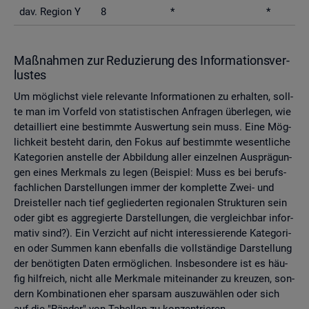
dav. Re­gi­on Y
8
*
*
Maß­nah­men zur Re­du­zie­rung des In­for­ma­ti­ons­ver­
lus­tes
Um mög­lichst viele re­le­van­te In­for­ma­tio­nen zu er­hal­ten, soll­
te man im Vor­feld von sta­tis­ti­schen An­fra­gen über­le­gen, wie
de­tail­liert eine be­stimm­te Aus­wer­tung sein muss. Eine Mög­
lich­keit be­steht darin, den Fokus auf be­stimm­te we­sent­li­che
Ka­te­go­ri­en an­stel­le der Ab­bil­dung aller ein­zel­nen Aus­prä­gun­
gen eines Merk­mals zu legen (Bei­spiel: Muss es bei be­rufs­
fach­li­chen Dar­stel­lun­gen immer der kom­plet­te Zwei- und
Drei­stel­ler nach tief ge­glie­der­ten re­gio­na­len Struk­tu­ren sein
oder gibt es agg­re­gier­te Dar­stel­lun­gen, die ver­gleich­bar in­for­
ma­tiv sind?). Ein Ver­zicht auf nicht in­ter­es­sie­ren­de Ka­te­go­ri­
en oder Sum­men kann eben­falls die voll­stän­di­ge Dar­stel­lung
der be­nö­tig­ten Daten er­mög­li­chen. Ins­be­son­de­re ist es häu­
fig hilf­reich, nicht alle Merk­ma­le mit­ein­an­der zu kreu­zen, son­
dern Kom­bi­na­tio­nen eher spar­sam aus­zu­wäh­len oder sich
auf die "Rän­der" von Ta­bel­len zu kon­zen­trie­ren.