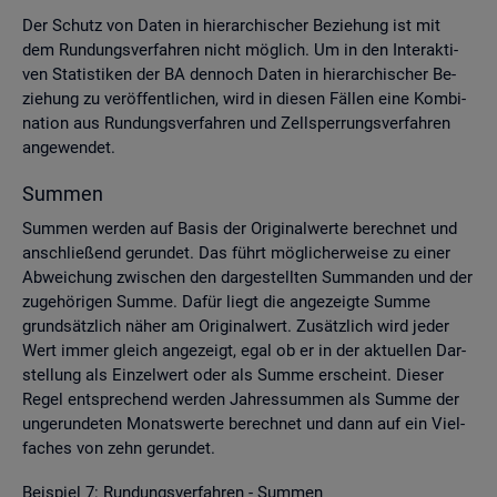
Der Schutz von Daten in hier­ar­chi­scher Be­zie­hung ist mit
dem Run­dungs­ver­fah­ren nicht mög­lich. Um in den In­ter­ak­ti­
ven Sta­tis­ti­ken der BA den­noch Daten in hier­ar­chi­scher Be­
zie­hung zu ver­öf­fent­li­chen, wird in die­sen Fäl­len eine Kom­bi­
na­ti­on aus Run­dungs­ver­fah­ren und Zell­sper­rungs­ver­fah­ren
an­ge­wen­det.
Sum­men
Sum­men wer­den auf Basis der Ori­gi­nal­wer­te be­rech­net und
an­schlie­ßend ge­run­det. Das führt mög­li­cher­wei­se zu einer
Ab­wei­chung zwi­schen den dar­ge­stell­ten Sum­man­den und der
zu­ge­hö­ri­gen Summe. Dafür liegt die an­ge­zeig­te Summe
grund­sätz­lich näher am Ori­gi­nal­wert. Zu­sätz­lich wird jeder
Wert immer gleich an­ge­zeigt, egal ob er in der ak­tu­el­len Dar­
stel­lung als Ein­zel­wert oder als Summe er­scheint. Die­ser
Regel ent­spre­chend wer­den Jah­res­sum­men als Summe der
un­ge­run­de­ten Mo­nats­wer­te be­rech­net und dann auf ein Viel­
fa­ches von zehn ge­run­det.
Bei­spiel 7: Run­dungs­ver­fah­ren - Sum­men