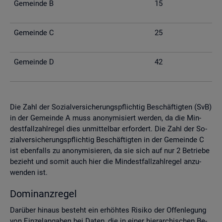
Ge­mein­de B
15
Ge­mein­de C
25
Ge­mein­de D
42
Die Zahl der So­zi­al­ver­si­che­rungs­pflich­tig Be­schäf­tig­ten (SvB)
in der Ge­mein­de A muss an­ony­mi­siert wer­den, da die Min­
dest­fall­zahl­re­gel dies un­mit­tel­bar er­for­dert. Die Zahl der So­
zi­al­ver­si­che­rungs­pflich­tig Be­schäf­tig­ten in der Ge­mein­de C
ist eben­falls zu an­ony­mi­sie­ren, da sie sich auf nur 2 Be­trie­be
be­zieht und somit auch hier die Min­dest­fall­zahl­re­gel an­zu­
wen­den ist.
Do­mi­nanz­re­gel
Dar­über hin­aus be­steht ein er­höh­tes Ri­si­ko der Of­fen­le­gung
von Ein­zel­an­ga­ben bei Daten, die in einer hier­ar­chi­schen Be­