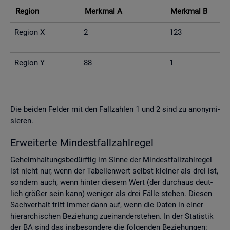
Re­gi­on
Merk­mal A
Merk­mal B
Re­gi­on X
2
123
Re­gi­on Y
88
1
Die bei­den Fel­der mit den Fall­zah­len 1 und 2 sind zu an­ony­mi­
sie­ren.
Er­wei­ter­te Min­dest­fall­zahl­re­gel
Ge­heim­hal­tungs­be­dürf­tig im Sinne der Min­dest­fall­zahl­re­gel
ist nicht nur, wenn der Ta­bel­len­wert selbst klei­ner als drei ist,
son­dern auch, wenn hin­ter die­sem Wert (der durch­aus deut­
lich grö­ßer sein kann) we­ni­ger als drei Fälle ste­hen. Die­sen
Sach­ver­halt tritt immer dann auf, wenn die Daten in einer
hier­ar­chi­schen Be­zie­hung zu­ein­an­der­ste­hen. In der Sta­tis­tik
der BA sind das ins­be­son­de­re die fol­gen­den Be­zie­hun­gen: