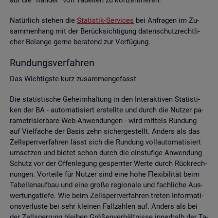
Na­tür­lich ste­hen die
Sta­tis­tik-Ser­vices
bei An­fra­gen im Zu­
sam­men­hang mit der Be­rück­sich­ti­gung da­ten­schutz­recht­li­
cher Be­lan­ge gerne be­ra­tend zur Ver­fü­gung.
Run­dungs­ver­fah­ren
Das Wich­tigs­te kurz zu­sam­men­ge­fasst
Die sta­tis­ti­sche Ge­heim­hal­tung in den In­ter­ak­ti­ven Sta­tis­ti­
ken der BA - au­to­ma­ti­siert er­stell­te und durch die Nut­zer pa­
ra­me­tri­sier­ba­re Web-An­wen­dun­gen - wird mit­tels Run­dung
auf Viel­fa­che der Basis zehn si­cher­ge­stellt. An­ders als das
Zell­sperr­ver­fah­ren lässt sich die Run­dung voll­au­to­ma­ti­siert
um­set­zen und bie­tet schon durch die ein­stu­fi­ge An­wen­dung
Schutz vor der Of­fen­le­gung ge­sperr­ter Werte durch Rück­rech­
nun­gen. Vor­tei­le für Nut­zer sind eine hohe Fle­xi­bi­li­tät beim
Ta­bel­len­auf­bau und eine große re­gio­na­le und fach­li­che Aus­
wer­tungs­tie­fe. Wie beim Zell­sperr­ver­fah­ren tre­ten In­for­ma­ti­
ons­ver­lus­te bei sehr klei­nen Fall­zah­len auf. An­ders als bei
der Zell­sper­rung blei­ben Grö­ßen­ver­hält­nis­se in­ner­halb der Ta­