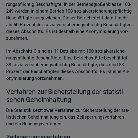
rungs­pflich­tig Be­schäf­tig­te. In der Be­triebs­grö­ßen­klas­se 100-
249 wer­den in einem Be­trieb 100 so­zi­al­ver­si­che­rungs­pflich­tig
Be­schäf­tig­te aus­ge­wie­sen. Die­ser Be­trieb stellt damit mehr
als 50 Pro­zent der so­zi­al­ver­si­che­rungs­pflich­tig Be­schäf­tig­ten
die­ses Ab­schnitts. Es ist des­halb eine An­ony­mi­sie­rung vor­
zu­neh­men.
Im Ab­schnitt C sind es 11 Be­trie­be mit 100 so­zi­al­ver­si­che­
rungs­pflich­tig Be­schäf­tig­te. Eine Be­triebs­stät­te be­schäf­tigt
88 so­zi­al­ver­si­che­rungs­pflich­tig Be­schäf­tig­te, dies sind 88
Pro­zent der Be­schäf­tig­ten die­ses Ab­schnitts. Es ist eine An­
ony­mi­sie­rung vor­zu­neh­men.
Ver­fah­ren zur Si­cher­stel­lung der sta­tis­ti­
schen Ge­heim­hal­tung
Die Sta­tis­tik setzt zwei Ver­fah­ren zur Si­cher­stel­lung der sta­
tis­ti­schen Ge­heim­hal­tung ein, das Zell­sper­rungs­ver­fah­ren
und ein Run­dungs­ver­fah­ren.
Zell­sper­rungs­ver­fah­ren