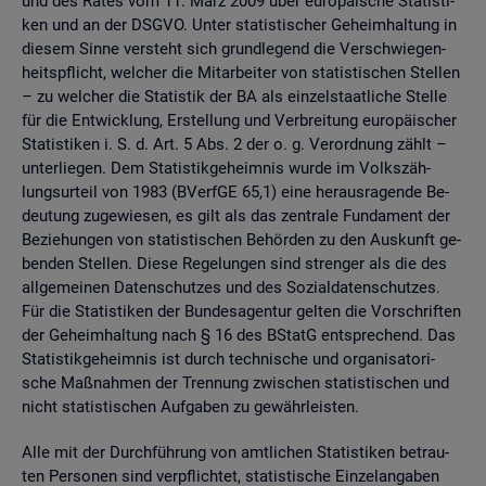
und des Rates vom 11. März 2009 über eu­ro­päi­sche Sta­tis­ti­
ken und an der DSGVO. Unter sta­tis­ti­scher Ge­heim­hal­tung in
die­sem Sinne ver­steht sich grund­le­gend die Ver­schwie­gen­
heits­pflicht, wel­cher die Mit­ar­bei­ter von sta­tis­ti­schen Stel­len
– zu wel­cher die Sta­tis­tik der BA als ein­zel­staat­li­che Stel­le
für die Ent­wick­lung, Er­stel­lung und Ver­brei­tung eu­ro­päi­scher
Sta­tis­ti­ken i. S. d. Art. 5 Abs. 2 der o. g. Ver­ord­nung zählt –
un­ter­lie­gen. Dem Sta­tis­tik­ge­heim­nis wurde im Volks­zäh­
lungs­ur­teil von 1983 (BVerf­GE 65,1) eine her­aus­ra­gen­de Be­
deu­tung zu­ge­wie­sen, es gilt als das zen­tra­le Fun­da­ment der
Be­zie­hun­gen von sta­tis­ti­schen Be­hör­den zu den Aus­kunft ge­
ben­den Stel­len. Diese Re­ge­lun­gen sind stren­ger als die des
all­ge­mei­nen Da­ten­schut­zes und des So­zi­al­da­ten­schut­zes.
Für die Sta­tis­ti­ken der Bun­des­agen­tur gel­ten die Vor­schrif­ten
der Ge­heim­hal­tung nach § 16 des BStatG ent­spre­chend. Das
Sta­tis­tik­ge­heim­nis ist durch tech­ni­sche und or­ga­ni­sa­to­ri­
sche Maß­nah­men der Tren­nung zwi­schen sta­tis­ti­schen und
nicht sta­tis­ti­schen Auf­ga­ben zu ge­währ­leis­ten.
Alle mit der Durch­füh­rung von amt­li­chen Sta­tis­ti­ken be­trau­
ten Per­so­nen sind ver­pflich­tet, sta­tis­ti­sche Ein­zel­an­ga­ben