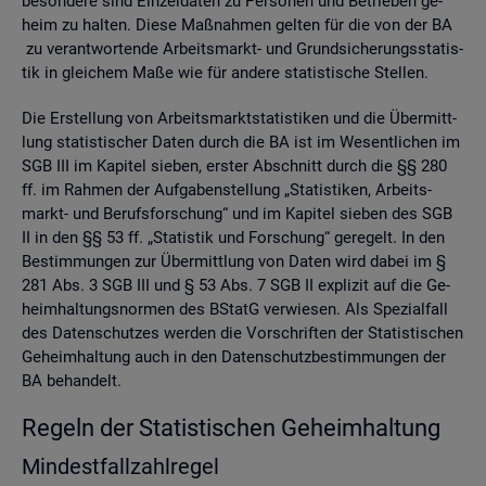
be­son­de­re sind Ein­zel­da­ten zu Per­so­nen und Be­trie­ben ge­
heim zu hal­ten. Diese Maß­nah­men gel­ten für die von der BA
zu ver­ant­wor­ten­de Ar­beits­markt- und Grund­si­che­rungs­sta­tis­
tik in glei­chem Maße wie für an­de­re sta­tis­ti­sche Stel­len.
Die Er­stel­lung von Ar­beits­markt­sta­tis­ti­ken und die Über­mitt­
lung sta­tis­ti­scher Daten durch die BA ist im We­sent­li­chen im
SGB III im Ka­pi­tel sie­ben, ers­ter Ab­schnitt durch die §§ 280
ff. im Rah­men der Auf­ga­ben­stel­lung „Sta­tis­ti­ken, Ar­beits­
markt- und Be­rufs­for­schung“ und im Ka­pi­tel sie­ben des SGB
II in den §§ 53 ff. „Sta­tis­tik und For­schung“ ge­re­gelt. In den
Be­stim­mun­gen zur Über­mitt­lung von Daten wird dabei im §
281 Abs. 3 SGB III und § 53 Abs. 7 SGB II ex­pli­zit auf die Ge­
heim­hal­tungs­nor­men des BStatG ver­wie­sen. Als Spe­zi­al­fall
des Da­ten­schut­zes wer­den die Vor­schrif­ten der Sta­tis­ti­schen
Ge­heim­hal­tung auch in den Da­ten­schutz­be­stim­mun­gen der
BA be­han­delt.
Re­geln der Sta­tis­ti­schen Ge­heim­hal­tung
Min­dest­fall­zahl­re­gel