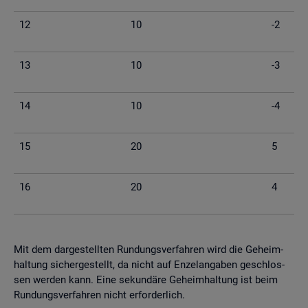
12
10
-2
13
10
-3
14
10
-4
15
20
5
16
20
4
Mit dem dar­ge­stell­ten Run­dungs­ver­fah­ren wird die Ge­heim­
hal­tung si­cher­ge­stellt, da nicht auf En­zel­an­ga­ben ge­schlos­
sen wer­den kann. Eine se­kun­dä­re Ge­heim­hal­tung ist beim
Run­dungs­ver­fah­ren nicht er­for­der­lich.