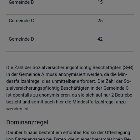
Ge­mein­de B
15
Ge­mein­de C
25
Ge­mein­de D
42
Die Zahl der So­zi­al­ver­si­che­rungs­pflich­tig Be­schäf­tig­ten (SvB)
in der Ge­mein­de A muss an­ony­mi­siert wer­den, da die Min­
dest­fall­zahl­re­gel dies un­mit­tel­bar er­for­dert. Die Zahl der So­
zi­al­ver­si­che­rungs­pflich­tig Be­schäf­tig­ten in der Ge­mein­de C
ist eben­falls zu an­ony­mi­sie­ren, da sie sich auf nur 2 Be­trie­be
be­zieht und somit auch hier die Min­dest­fall­zahl­re­gel an­zu­
wen­den ist.
Do­mi­nanz­re­gel
Dar­über hin­aus be­steht ein er­höh­tes Ri­si­ko der Of­fen­le­gung
von Ein­zel­an­ga­ben bei Daten, die in einer hier­ar­chi­schen Be­