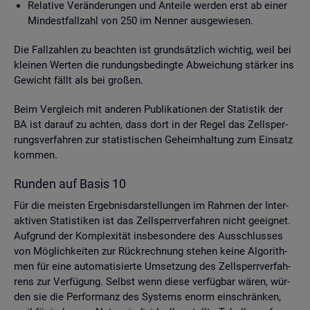
Re­la­ti­ve Ver­än­de­run­gen und An­tei­le wer­den erst ab einer
Min­dest­fall­zahl von 250 im Nen­ner aus­ge­wie­sen.
Die Fall­zah­len zu be­ach­ten ist grund­sätz­lich wich­tig, weil bei
klei­nen Wer­ten die run­dungs­be­ding­te Ab­wei­chung stär­ker ins
Ge­wicht fällt als bei gro­ßen.
Beim Ver­gleich mit an­de­ren Pu­bli­ka­tio­nen der Sta­tis­tik der
BA ist dar­auf zu ach­ten, dass dort in der Regel das Zell­sper­
rungs­ver­fah­ren zur sta­tis­ti­schen Ge­heim­hal­tung zum Ein­satz
kom­men.
Run­den auf Basis 10
Für die meis­ten Er­geb­nis­dar­stel­lun­gen im Rah­men der In­ter­
ak­ti­ven Sta­tis­ti­ken ist das Zell­sperr­ver­fah­ren nicht ge­eig­net.
Auf­grund der Kom­ple­xi­tät ins­be­son­de­re des Aus­schlus­ses
von Mög­lich­kei­ten zur Rück­rech­nung ste­hen keine Al­go­rith­
men für eine au­to­ma­ti­sier­te Um­set­zung des Zell­sperr­ver­fah­
rens zur Ver­fü­gung. Selbst wenn diese ver­füg­bar wären, wür­
den sie die Per­for­manz des Sys­tems enorm ein­schrän­ken,