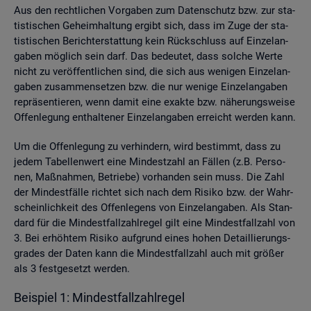
Aus den recht­li­chen Vor­ga­ben zum Da­ten­schutz bzw. zur sta­
tis­ti­schen Ge­heim­hal­tung er­gibt sich, dass im Zuge der sta­
tis­ti­schen Be­richt­erstat­tung kein Rück­schluss auf Ein­zel­an­
ga­ben mög­lich sein darf. Das be­deu­tet, dass sol­che Werte
nicht zu ver­öf­fent­li­chen sind, die sich aus we­ni­gen Ein­zel­an­
ga­ben zu­sam­men­set­zen bzw. die nur we­ni­ge Ein­zel­an­ga­ben
re­prä­sen­tie­ren, wenn damit eine ex­ak­te bzw. nä­he­rungs­wei­se
Of­fen­le­gung ent­hal­te­ner Ein­zel­an­ga­ben er­reicht wer­den kann.
Um die Of­fen­le­gung zu ver­hin­dern, wird be­stimmt, dass zu
jedem Ta­bel­len­wert eine Min­dest­zahl an Fäl­len (z.B. Per­so­
nen, Maß­nah­men, Be­trie­be) vor­han­den sein muss. Die Zahl
der Min­dest­fäl­le rich­tet sich nach dem Ri­si­ko bzw. der Wahr­
schein­lich­keit des Of­fen­le­gens von Ein­zel­an­ga­ben. Als Stan­
dard für die Min­dest­fall­zahl­re­gel gilt eine Min­dest­fall­zahl von
3. Bei er­höh­tem Ri­si­ko auf­grund eines hohen De­tail­lie­rungs­
gra­des der Daten kann die Min­dest­fall­zahl auch mit grö­ßer
als 3 fest­ge­setzt wer­den.
Bei­spiel 1: Min­dest­fall­zahl­re­gel