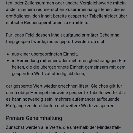
ten- oder Zei­len­sum­men oder an­de­re Ver­gleichs­wer­te mit­ein­
an­der in einem rech­ne­ri­schen Zu­sam­men­hang ste­hen, die es
er­mög­li­chen, den In­halt be­reits ge­sperr­ter Ta­bel­len­fel­der über
ein­fa­che Re­chen­ope­ra­tio­nen zu er­mit­teln.
Für jedes Feld, des­sen In­halt auf­grund pri­mä­rer Ge­heim­hal­
tung ge­sperrt wurde, muss ge­prüft wer­den, ob sich
aus einer über­ge­ord­ne­ten Ein­heit,
in Ver­bin­dung mit einer oder meh­re­ren gleich­ran­gi­gen Ein­
hei­ten, die die über­ge­ord­ne­te Ein­heit ge­mein­sam mit dem
ge­sperr­ten Wert voll­stän­dig ab­bil­den,
der ge­sperr­te Wert wie­der er­rech­nen lässt. Glei­ches gilt für
durch obige Her­an­ge­hens­wei­se ge­sperr­te Ta­bel­len­wer­te, d.h.
es kann not­wen­dig sein, meh­re­re auf­ein­an­der auf­bau­en­de
Prüf­gän­ge zu durch­lau­fen und wei­te­re Werte zu sper­ren.
Pri­mä­re Ge­heim­hal­tung
Zu­nächst wer­den alle Werte, die un­ter­halb der Min­dest­fall­