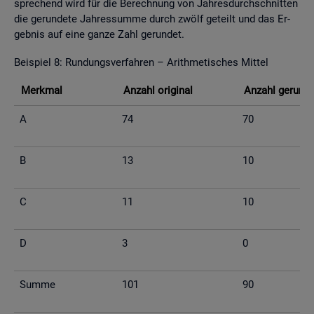
spre­chend wird für die Be­rech­nung von Jah­res­durch­schnit­ten
die ge­run­de­te Jah­res­sum­me durch zwölf ge­teilt und das Er­
geb­nis auf eine ganze Zahl ge­run­det.
Bei­spiel 8: Run­dungs­ver­fah­ren – Arith­me­ti­sches Mit­tel
Merk­mal
An­zahl ori­gi­nal
An­zahl ge­run­d
A
74
70
B
13
10
C
11
10
D
3
0
Summe
101
90