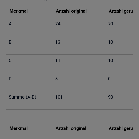
Merk­mal
An­zahl ori­gi­nal
An­zahl ge­run­d
A
74
70
B
13
10
C
11
10
D
3
0
Summe (A-D)
101
90
Merk­mal
An­zahl ori­gi­nal
An­zahl ge­run­d