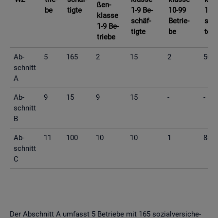
ßen­
be
tig­te
1-9 Be­
10-99
10-9
klas­se
schäf­
Be­trie­
schä
1-9 Be­
tig­te
be
te
trie­be
Ab­
5
165
2
15
2
50
schnitt
A
Ab­
9
15
9
15
-
-
schnitt
B
Ab­
11
100
10
10
1
88
schnitt
C
Der Ab­schnitt A um­fasst 5 Be­trie­be mit 165 so­zi­al­ver­si­che­