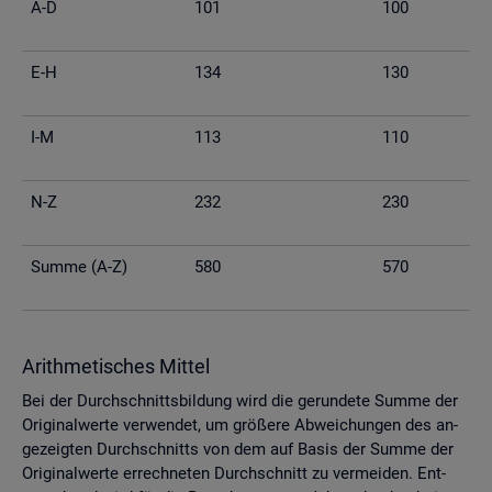
A-D
101
100
E-H
134
130
I-M
113
110
N-Z
232
230
Summe (A-Z)
580
570
Arith­me­ti­sches Mit­tel
Bei der Durch­schnitts­bil­dung wird die ge­run­de­te Summe der
Ori­gi­nal­wer­te ver­wen­det, um grö­ße­re Ab­wei­chun­gen des an­
ge­zeig­ten Durch­schnitts von dem auf Basis der Summe der
Ori­gi­nal­wer­te er­rech­ne­ten Durch­schnitt zu ver­mei­den. Ent­