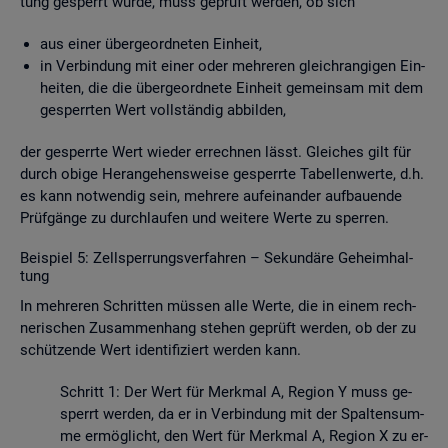
tung ge­sperrt wurde, muss ge­prüft wer­den, ob sich
aus einer über­ge­ord­ne­ten Ein­heit,
in Ver­bin­dung mit einer oder meh­re­ren gleich­ran­gi­gen Ein­
hei­ten, die die über­ge­ord­ne­te Ein­heit ge­mein­sam mit dem
ge­sperr­ten Wert voll­stän­dig ab­bil­den,
der ge­sperr­te Wert wie­der er­rech­nen lässt. Glei­ches gilt für
durch obige Her­an­ge­hens­wei­se ge­sperr­te Ta­bel­len­wer­te, d.h.
es kann not­wen­dig sein, meh­re­re auf­ein­an­der auf­bau­en­de
Prüf­gän­ge zu durch­lau­fen und wei­te­re Werte zu sper­ren.
Bei­spiel 5: Zell­sper­rungs­ver­fah­ren – Se­kun­dä­re Ge­heim­hal­
tung
In meh­re­ren Schrit­ten müs­sen alle Werte, die in einem rech­
ne­ri­schen Zu­sam­men­hang ste­hen ge­prüft wer­den, ob der zu
schüt­zen­de Wert iden­ti­fi­ziert wer­den kann.
Schritt 1: Der Wert für Merk­mal A, Re­gi­on Y muss ge­
sperrt wer­den, da er in Ver­bin­dung mit der Spal­ten­sum­
me er­mög­licht, den Wert für Merk­mal A, Re­gi­on X zu er­