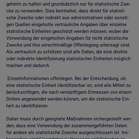
ge­heim zu hal­ten und grund­sätz­lich nur für sta­tis­ti­sche Zwe­
cke zu ver­wen­den. Dies be­inhal­tet, dass di­rekt für sta­tis­ti­
sche Zwe­cke oder in­di­rekt aus ad­mi­nis­tra­ti­ven oder sons­ti­
gen Quel­len ein­ge­hol­te ver­trau­li­che An­ga­ben über ein­zel­ne
sta­tis­ti­sche Ein­hei­ten ge­schützt wer­den müs­sen, wobei die
Ver­wen­dung der ein­ge­hol­ten An­ga­ben für nicht sta­tis­ti­sche
Zwe­cke und ihre un­recht­mä­ßi­ge Of­fen­le­gung un­ter­sagt sind.
Als ver­trau­lich zu schüt­zen sind alle Daten, die eine di­rek­te
oder in­di­rek­te Iden­ti­fi­zie­rung sta­tis­ti­scher Ein­hei­ten mög­lich
ma­chen und da­durch
Ein­zel­in­for­ma­tio­nen of­fen­le­gen. Bei der Ent­schei­dung, ob
eine sta­tis­ti­sche Ein­heit iden­ti­fi­zier­bar ist, sind alle Mit­tel zu
be­rück­sich­ti­gen, die nach ver­nünf­ti­gem Er­mes­sen von einem
Drit­ten an­ge­wen­det wer­den kön­nen, um die sta­tis­ti­sche Ein­
heit zu iden­ti­fi­zie­ren.
Daher muss durch ge­eig­ne­te Maß­nah­men si­cher­ge­stellt wer­
den, dass eine Ver­wen­dung der zu­sam­men­ge­führ­ten Daten
für an­de­re als sta­tis­ti­sche Zwe­cke aus­ge­schlos­sen ist. Ins­