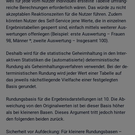
weil für jede vom Nut­zer in­di­vi­du­ell er­stell­te Ta­bel­le um­fang­
rei­che Be­rech­nun­gen er­for­der­lich wären. Das würde zu nicht
ak­zep­ta­blen Re­ak­ti­ons­zei­ten für die Nut­zer füh­ren. Zudem
könn­ten Nut­zer des Self-Ser­vice jene Werte, die in ein­zel­nen
Er­geb­nis­ta­bel­len ge­sperrt sind, ein­fach mit­tels wei­te­rer Aus­
wer­tun­gen of­fen­le­gen (Bei­spiel: erste Aus­wer­tung – Frau­en
98, Män­ner *; zwei­te Aus­wer­tung – Ins­ge­samt 100).
Des­halb wird für die sta­tis­ti­sche Ge­heim­hal­tung in den In­ter­
ak­ti­ven Sta­tis­ti­ken die (au­to­ma­ti­sier­te) de­ter­mi­nis­ti­sche
Run­dung als Ge­heim­hal­tungs­ver­fah­ren ver­wen­det. Bei der de­
ter­mi­nis­ti­schen Run­dung wird jeder Wert einer Ta­bel­le auf
das je­weils nächst­lie­gen­de Viel­fa­che einer fest­ge­leg­ten
Basis ge­run­det.
Run­dungs­ba­sis für die Er­geb­nis­dar­stel­lun­gen ist 10. Die Ab­
wei­chung von den Ori­gi­nal­wer­ten ist bei die­ser Basis höher
als bei klei­ne­ren Basen. Die­ses Ar­gu­ment tritt je­doch hin­ter
den fol­gen­den bei­den zu­rück.
Si­cher­heit vor Auf­de­ckung: Für klei­ne­re Run­dungs­ba­sen –