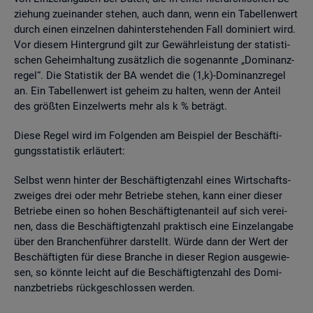
zie­hung zu­ein­an­der ste­hen, auch dann, wenn ein Ta­bel­len­wert
durch einen ein­zel­nen da­hin­ter­ste­hen­den Fall do­mi­niert wird.
Vor die­sem Hin­ter­grund gilt zur Ge­währ­leis­tung der sta­tis­ti­
schen Ge­heim­hal­tung zu­sätz­lich die so­ge­nann­te „Do­mi­nanz­
re­gel“. Die Sta­tis­tik der BA wen­det die (1,k)-Do­mi­nanz­re­gel
an. Ein Ta­bel­len­wert ist ge­heim zu hal­ten, wenn der An­teil
des grö­ß­ten Ein­zel­werts mehr als k % be­trägt.
Diese Regel wird im Fol­gen­den am Bei­spiel der Be­schäf­ti­
gungs­sta­tis­tik er­läu­tert:
Selbst wenn hin­ter der Be­schäf­tig­ten­zahl eines Wirt­schafts­
zwei­ges drei oder mehr Be­trie­be ste­hen, kann einer die­ser
Be­trie­be einen so hohen Be­schäf­tig­ten­an­teil auf sich ver­ei­
nen, dass die Be­schäf­tig­ten­zahl prak­tisch eine Ein­zel­an­ga­be
über den Bran­chen­füh­rer dar­stellt. Würde dann der Wert der
Be­schäf­tig­ten für diese Bran­che in die­ser Re­gi­on aus­ge­wie­
sen, so könn­te leicht auf die Be­schäf­tig­ten­zahl des Do­mi­
nanz­be­triebs rück­ge­schlos­sen wer­den.