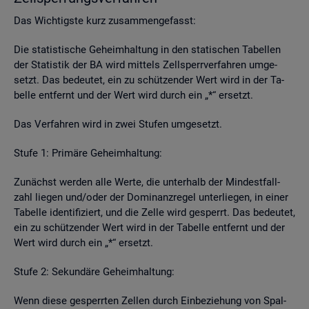
Das Wich­tigs­te kurz zu­sam­men­ge­fasst:
Die sta­tis­ti­sche Ge­heim­hal­tung in den sta­ti­schen Ta­bel­len
der Sta­tis­tik der BA wird mit­tels Zell­sperr­ver­fah­ren um­ge­
setzt. Das be­deu­tet, ein zu schüt­zen­der Wert wird in der Ta­
bel­le ent­fernt und der Wert wird durch ein „*“ er­setzt.
Das Ver­fah­ren wird in zwei Stu­fen um­ge­setzt.
Stufe 1: Pri­mä­re Ge­heim­hal­tung:
Zu­nächst wer­den alle Werte, die un­ter­halb der Min­dest­fall­
zahl lie­gen und/oder der Do­mi­nanz­re­gel un­ter­lie­gen, in einer
Ta­bel­le iden­ti­fi­ziert, und die Zelle wird ge­sperrt. Das be­deu­tet,
ein zu schüt­zen­der Wert wird in der Ta­bel­le ent­fernt und der
Wert wird durch ein „*“ er­setzt.
Stufe 2: Se­kun­dä­re Ge­heim­hal­tung:
Wenn diese ge­sperr­ten Zel­len durch Ein­be­zie­hung von Spal­