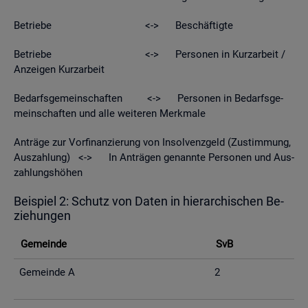
Be­trie­be <-> Be­schäf­tig­te
Be­trie­be <-> Per­so­nen in Kurz­ar­beit /
An­zei­gen Kurz­ar­beit
Be­darfs­ge­mein­schaf­ten <-> Per­so­nen in Be­darfs­ge­
mein­schaf­ten und alle wei­te­ren Merk­ma­le
An­trä­ge zur Vor­fi­nan­zie­rung von In­sol­venz­geld (Zu­stim­mung,
Aus­zah­lung) <-> In An­trä­gen ge­nann­te Per­so­nen und Aus­
zah­lungs­hö­hen
Bei­spiel 2: Schutz von Daten in hier­ar­chi­schen Be­
zie­hun­gen
Ge­mein­de
SvB
Ge­mein­de A
2