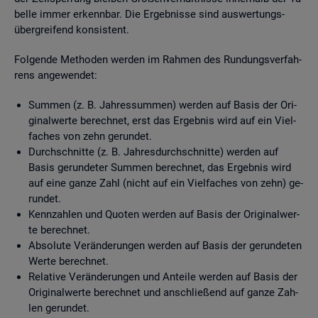
bel­le immer er­kenn­bar. Die Er­geb­nis­se sind aus­wer­tungs­
über­grei­fend kon­sis­tent.
Fol­gen­de Me­tho­den wer­den im Rah­men des Run­dungs­ver­fah­
rens an­ge­wen­det:
Sum­men (z. B. Jah­res­sum­men) wer­den auf Basis der Ori­
gi­nal­wer­te be­rech­net, erst das Er­geb­nis wird auf ein Viel­
fa­ches von zehn ge­run­det.
Durch­schnit­te (z. B. Jah­res­durch­schnit­te) wer­den auf
Basis ge­run­de­ter Sum­men be­rech­net, das Er­geb­nis wird
auf eine ganze Zahl (nicht auf ein Viel­fa­ches von zehn) ge­
run­det.
Kenn­zah­len und Quo­ten wer­den auf Basis der Ori­gi­nal­wer­
te be­rech­net.
Ab­so­lu­te Ver­än­de­run­gen wer­den auf Basis der ge­run­de­ten
Werte be­rech­net.
Re­la­ti­ve Ver­än­de­run­gen und An­tei­le wer­den auf Basis der
Ori­gi­nal­wer­te be­rech­net und an­schlie­ßend auf ganze Zah­
len ge­run­det.