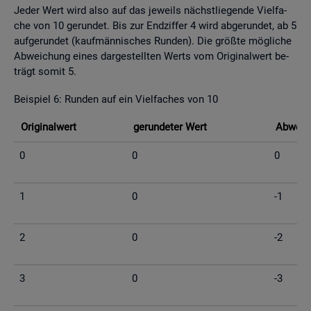
Jeder Wert wird also auf das je­weils nächst­lie­gen­de Viel­fa­
che von 10 ge­run­det. Bis zur End­zif­fer 4 wird ab­ge­run­det, ab 5
auf­ge­run­det (kauf­män­ni­sches Run­den). Die grö­ß­te mög­li­che
Ab­wei­chung eines dar­ge­stell­ten Werts vom Ori­gi­nal­wert be­
trägt somit 5.
Bei­spiel 6: Run­den auf ein Viel­fa­ches von 10
Ori­gi­nal­wert
ge­run­de­ter Wert
Ab­wei­c
0
0
0
1
0
-1
2
0
-2
3
0
-3