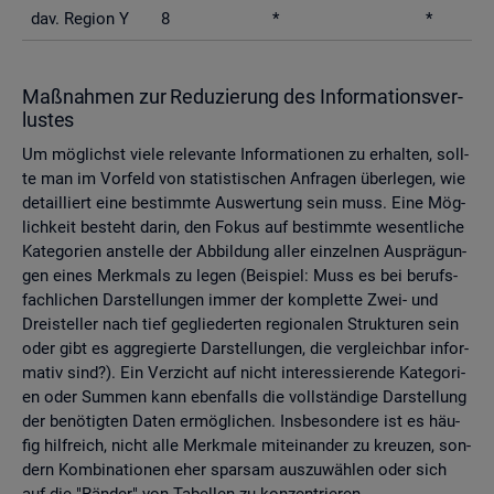
dav. Re­gi­on Y
8
*
*
Maß­nah­men zur Re­du­zie­rung des In­for­ma­ti­ons­ver­
lus­tes
Um mög­lichst viele re­le­van­te In­for­ma­tio­nen zu er­hal­ten, soll­
te man im Vor­feld von sta­tis­ti­schen An­fra­gen über­le­gen, wie
de­tail­liert eine be­stimm­te Aus­wer­tung sein muss. Eine Mög­
lich­keit be­steht darin, den Fokus auf be­stimm­te we­sent­li­che
Ka­te­go­ri­en an­stel­le der Ab­bil­dung aller ein­zel­nen Aus­prä­gun­
gen eines Merk­mals zu legen (Bei­spiel: Muss es bei be­rufs­
fach­li­chen Dar­stel­lun­gen immer der kom­plet­te Zwei- und
Drei­stel­ler nach tief ge­glie­der­ten re­gio­na­len Struk­tu­ren sein
oder gibt es agg­re­gier­te Dar­stel­lun­gen, die ver­gleich­bar in­for­
ma­tiv sind?). Ein Ver­zicht auf nicht in­ter­es­sie­ren­de Ka­te­go­ri­
en oder Sum­men kann eben­falls die voll­stän­di­ge Dar­stel­lung
der be­nö­tig­ten Daten er­mög­li­chen. Ins­be­son­de­re ist es häu­
fig hilf­reich, nicht alle Merk­ma­le mit­ein­an­der zu kreu­zen, son­
dern Kom­bi­na­tio­nen eher spar­sam aus­zu­wäh­len oder sich
auf die "Rän­der" von Ta­bel­len zu kon­zen­trie­ren.