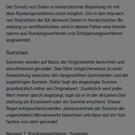
Der Schutz von Daten in hier­ar­chi­scher Be­zie­hung ist mit
dem Run­dungs­ver­fah­ren nicht mög­lich. Um in den In­ter­ak­ti­
ven Sta­tis­ti­ken der BA den­noch Daten in hier­ar­chi­scher Be­
zie­hung zu ver­öf­fent­li­chen, wird in die­sen Fäl­len eine Kom­bi­
na­ti­on aus Run­dungs­ver­fah­ren und Zell­sper­rungs­ver­fah­ren
an­ge­wen­det.
Sum­men
Sum­men wer­den auf Basis der Ori­gi­nal­wer­te be­rech­net und
an­schlie­ßend ge­run­det. Das führt mög­li­cher­wei­se zu einer
Ab­wei­chung zwi­schen den dar­ge­stell­ten Sum­man­den und der
zu­ge­hö­ri­gen Summe. Dafür liegt die an­ge­zeig­te Summe
grund­sätz­lich näher am Ori­gi­nal­wert. Zu­sätz­lich wird jeder
Wert immer gleich an­ge­zeigt, egal ob er in der ak­tu­el­len Dar­
stel­lung als Ein­zel­wert oder als Summe er­scheint. Die­ser
Regel ent­spre­chend wer­den Jah­res­sum­men als Summe der
un­ge­run­de­ten Mo­nats­wer­te be­rech­net und dann auf ein Viel­
fa­ches von zehn ge­run­det.
Bei­spiel 7: Run­dungs­ver­fah­ren - Sum­men