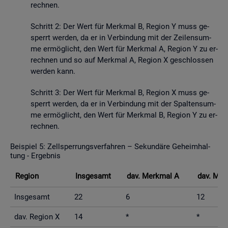
rech­nen.
Schritt 2: Der Wert für Merk­mal B, Re­gi­on Y muss ge­
sperrt wer­den, da er in Ver­bin­dung mit der Zei­len­sum­
me er­mög­licht, den Wert für Merk­mal A, Re­gi­on Y zu er­
rech­nen und so auf Merk­mal A, Re­gi­on X ge­schlos­sen
wer­den kann.
Schritt 3: Der Wert für Merk­mal B, Re­gi­on X muss ge­
sperrt wer­den, da er in Ver­bin­dung mit der Spal­ten­sum­
me er­mög­licht, den Wert für Merk­mal B, Re­gi­on Y zu er­
rech­nen.
Bei­spiel 5: Zell­sper­rungs­ver­fah­ren – Se­kun­dä­re Ge­heim­hal­
tung - Er­geb­nis
Re­gi­on
Ins­ge­samt
dav. Merk­mal A
dav. Mer
Ins­ge­samt
22
6
12
dav. Re­gi­on X
14
*
*