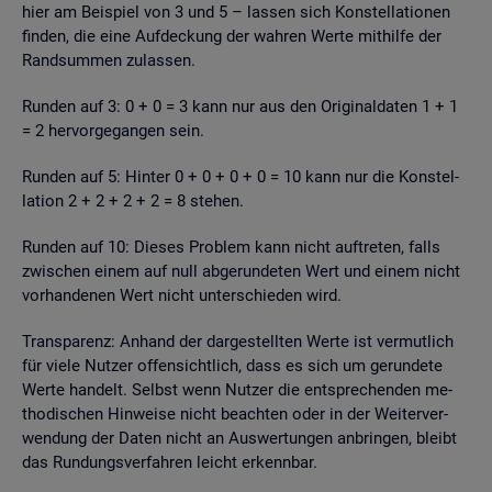
hier am Bei­spiel von 3 und 5 – las­sen sich Kon­stel­la­tio­nen
fin­den, die eine Auf­de­ckung der wah­ren Werte mit­hil­fe der
Rand­sum­men zu­las­sen.
Run­den auf 3: 0 + 0 = 3 kann nur aus den Ori­gi­nal­da­ten 1 + 1
= 2 her­vor­ge­gan­gen sein.
Run­den auf 5: Hin­ter 0 + 0 + 0 + 0 = 10 kann nur die Kon­stel­
la­ti­on 2 + 2 + 2 + 2 = 8 ste­hen.
Run­den auf 10: Die­ses Pro­blem kann nicht auf­tre­ten, falls
zwi­schen einem auf null ab­ge­run­de­ten Wert und einem nicht
vor­han­de­nen Wert nicht un­ter­schie­den wird.
Trans­pa­renz: An­hand der dar­ge­stell­ten Werte ist ver­mut­lich
für viele Nut­zer of­fen­sicht­lich, dass es sich um ge­run­de­te
Werte han­delt. Selbst wenn Nut­zer die ent­spre­chen­den me­
tho­di­schen Hin­wei­se nicht be­ach­ten oder in der Wei­ter­ver­
wen­dung der Daten nicht an Aus­wer­tun­gen an­brin­gen, bleibt
das Run­dungs­ver­fah­ren leicht er­kenn­bar.