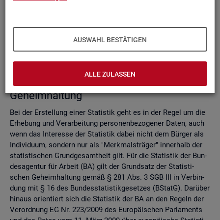
Do­mi­nanz­re­gel
Ver­fah­ren zur Si­cher­stel­lung der sta­tis­ti­schen Ge­heim­hal­
tung
Zell­sper­rungs­ver­fah­ren
AUSWAHL BESTÄTIGEN
Run­dungs­ver­fah­ren
Ver­gleich der Ver­fah­ren
ALLE ZULASSEN
Recht­li­che Grund­la­gen der sta­tis­ti­schen
Ge­heim­hal­tung
Bei der Er­stel­lung einer Sta­tis­tik geht es in der Regel um die
Er­he­bung und Ver­ar­bei­tung per­so­nen­be­zo­ge­ner Daten, auch
wenn das In­ter­es­se der Sta­tis­tik dabei nicht dem Bür­ger als
In­di­vi­du­um, son­dern nur als "Merk­mals­trä­ger" in­ner­halb der
sta­tis­ti­schen Grund­ge­samt­heit gilt. Für die Sta­tis­tik der Bun­
des­agen­tur für Ar­beit (BA) gilt der Grund­satz der Sta­tis­ti­
schen Ge­heim­hal­tung gemäß § 281 Abs. 3 SGB III in Ver­bin­
dung mit § 16 des Bun­des­sta­tis­tik­ge­set­zes (BStatG). Dar­über
hin­aus ori­en­tiert sich die Sta­tis­tik der BA an den Re­geln der
Ver­ord­nung EG Nr. 223/2009 des Eu­ro­päi­schen Par­la­ments