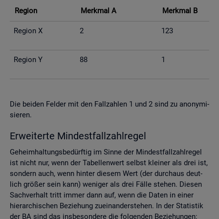
Re­gi­on
Merk­mal A
Merk­mal B
Re­gi­on X
2
123
Re­gi­on Y
88
1
Die bei­den Fel­der mit den Fall­zah­len 1 und 2 sind zu an­ony­mi­
sie­ren.
Er­wei­ter­te Min­dest­fall­zahl­re­gel
Ge­heim­hal­tungs­be­dürf­tig im Sinne der Min­dest­fall­zahl­re­gel
ist nicht nur, wenn der Ta­bel­len­wert selbst klei­ner als drei ist,
son­dern auch, wenn hin­ter die­sem Wert (der durch­aus deut­
lich grö­ßer sein kann) we­ni­ger als drei Fälle ste­hen. Die­sen
Sach­ver­halt tritt immer dann auf, wenn die Daten in einer
hier­ar­chi­schen Be­zie­hung zu­ein­an­der­ste­hen. In der Sta­tis­tik
der BA sind das ins­be­son­de­re die fol­gen­den Be­zie­hun­gen: