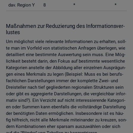
dav. Re­gi­on Y
8
*
*
Maß­nah­men zur Re­du­zie­rung des In­for­ma­ti­ons­ver­
lus­tes
Um mög­lichst viele re­le­van­te In­for­ma­tio­nen zu er­hal­ten, soll­
te man im Vor­feld von sta­tis­ti­schen An­fra­gen über­le­gen, wie
de­tail­liert eine be­stimm­te Aus­wer­tung sein muss. Eine Mög­
lich­keit be­steht darin, den Fokus auf be­stimm­te we­sent­li­che
Ka­te­go­ri­en an­stel­le der Ab­bil­dung aller ein­zel­nen Aus­prä­gun­
gen eines Merk­mals zu legen (Bei­spiel: Muss es bei be­rufs­
fach­li­chen Dar­stel­lun­gen immer der kom­plet­te Zwei- und
Drei­stel­ler nach tief ge­glie­der­ten re­gio­na­len Struk­tu­ren sein
oder gibt es agg­re­gier­te Dar­stel­lun­gen, die ver­gleich­bar in­for­
ma­tiv sind?). Ein Ver­zicht auf nicht in­ter­es­sie­ren­de Ka­te­go­ri­
en oder Sum­men kann eben­falls die voll­stän­di­ge Dar­stel­lung
der be­nö­tig­ten Daten er­mög­li­chen. Ins­be­son­de­re ist es häu­
fig hilf­reich, nicht alle Merk­ma­le mit­ein­an­der zu kreu­zen, son­
dern Kom­bi­na­tio­nen eher spar­sam aus­zu­wäh­len oder sich
auf die "Rän­der" von Ta­bel­len zu kon­zen­trie­ren.