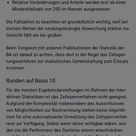
Re­la­ti­ve Ver­än­de­run­gen und An­tei­le wer­den erst ab einer
Min­dest­fall­zahl von 250 im Nen­ner aus­ge­wie­sen.
Die Fall­zah­len zu be­ach­ten ist grund­sätz­lich wich­tig, weil bei
klei­nen Wer­ten die run­dungs­be­ding­te Ab­wei­chung stär­ker ins
Ge­wicht fällt als bei gro­ßen.
Beim Ver­gleich mit an­de­ren Pu­bli­ka­tio­nen der Sta­tis­tik der
BA ist dar­auf zu ach­ten, dass dort in der Regel das Zell­sper­
rungs­ver­fah­ren zur sta­tis­ti­schen Ge­heim­hal­tung zum Ein­satz
kom­men.
Run­den auf Basis 10
Für die meis­ten Er­geb­nis­dar­stel­lun­gen im Rah­men der In­ter­
ak­ti­ven Sta­tis­ti­ken ist das Zell­sperr­ver­fah­ren nicht ge­eig­net.
Auf­grund der Kom­ple­xi­tät ins­be­son­de­re des Aus­schlus­ses
von Mög­lich­kei­ten zur Rück­rech­nung ste­hen keine Al­go­rith­
men für eine au­to­ma­ti­sier­te Um­set­zung des Zell­sperr­ver­fah­
rens zur Ver­fü­gung. Selbst wenn diese ver­füg­bar wären, wür­
den sie die Per­for­manz des Sys­tems enorm ein­schrän­ken,