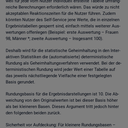
weil für jede vom Nut­zer in­di­vi­du­ell er­stell­te Ta­bel­le um­fang­
rei­che Be­rech­nun­gen er­for­der­lich wären. Das würde zu nicht
ak­zep­ta­blen Re­ak­ti­ons­zei­ten für die Nut­zer füh­ren. Zudem
könn­ten Nut­zer des Self-Ser­vice jene Werte, die in ein­zel­nen
Er­geb­nis­ta­bel­len ge­sperrt sind, ein­fach mit­tels wei­te­rer Aus­
wer­tun­gen of­fen­le­gen (Bei­spiel: erste Aus­wer­tung – Frau­en
98, Män­ner *; zwei­te Aus­wer­tung – Ins­ge­samt 100).
Des­halb wird für die sta­tis­ti­sche Ge­heim­hal­tung in den In­ter­
ak­ti­ven Sta­tis­ti­ken die (au­to­ma­ti­sier­te) de­ter­mi­nis­ti­sche
Run­dung als Ge­heim­hal­tungs­ver­fah­ren ver­wen­det. Bei der de­
ter­mi­nis­ti­schen Run­dung wird jeder Wert einer Ta­bel­le auf
das je­weils nächst­lie­gen­de Viel­fa­che einer fest­ge­leg­ten
Basis ge­run­det.
Run­dungs­ba­sis für die Er­geb­nis­dar­stel­lun­gen ist 10. Die Ab­
wei­chung von den Ori­gi­nal­wer­ten ist bei die­ser Basis höher
als bei klei­ne­ren Basen. Die­ses Ar­gu­ment tritt je­doch hin­ter
den fol­gen­den bei­den zu­rück.
Si­cher­heit vor Auf­de­ckung: Für klei­ne­re Run­dungs­ba­sen –