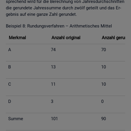
spre­chend wird für die Be­rech­nung von Jah­res­durch­schnit­ten
die ge­run­de­te Jah­res­sum­me durch zwölf ge­teilt und das Er­
geb­nis auf eine ganze Zahl ge­run­det.
Bei­spiel 8: Run­dungs­ver­fah­ren – Arith­me­ti­sches Mit­tel
Merk­mal
An­zahl ori­gi­nal
An­zahl ge­run­d
A
74
70
B
13
10
C
11
10
D
3
0
Summe
101
90