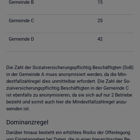
Ge­mein­de B
15
Ge­mein­de C
25
Ge­mein­de D
42
Die Zahl der So­zi­al­ver­si­che­rungs­pflich­tig Be­schäf­tig­ten (SvB)
in der Ge­mein­de A muss an­ony­mi­siert wer­den, da die Min­
dest­fall­zahl­re­gel dies un­mit­tel­bar er­for­dert. Die Zahl der So­
zi­al­ver­si­che­rungs­pflich­tig Be­schäf­tig­ten in der Ge­mein­de C
ist eben­falls zu an­ony­mi­sie­ren, da sie sich auf nur 2 Be­trie­be
be­zieht und somit auch hier die Min­dest­fall­zahl­re­gel an­zu­
wen­den ist.
Do­mi­nanz­re­gel
Dar­über hin­aus be­steht ein er­höh­tes Ri­si­ko der Of­fen­le­gung
von Ein­zel­an­ga­ben bei Daten, die in einer hier­ar­chi­schen Be­