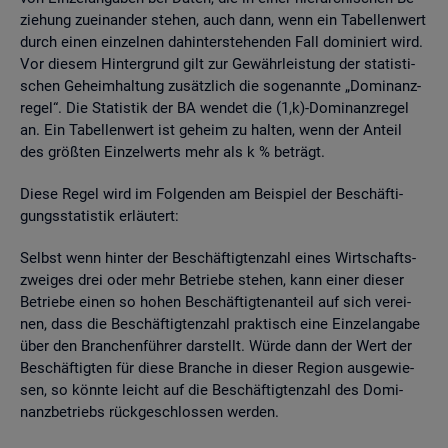
zie­hung zu­ein­an­der ste­hen, auch dann, wenn ein Ta­bel­len­wert
durch einen ein­zel­nen da­hin­ter­ste­hen­den Fall do­mi­niert wird.
Vor die­sem Hin­ter­grund gilt zur Ge­währ­leis­tung der sta­tis­ti­
schen Ge­heim­hal­tung zu­sätz­lich die so­ge­nann­te „Do­mi­nanz­
re­gel“. Die Sta­tis­tik der BA wen­det die (1,k)-Do­mi­nanz­re­gel
an. Ein Ta­bel­len­wert ist ge­heim zu hal­ten, wenn der An­teil
des grö­ß­ten Ein­zel­werts mehr als k % be­trägt.
Diese Regel wird im Fol­gen­den am Bei­spiel der Be­schäf­ti­
gungs­sta­tis­tik er­läu­tert:
Selbst wenn hin­ter der Be­schäf­tig­ten­zahl eines Wirt­schafts­
zwei­ges drei oder mehr Be­trie­be ste­hen, kann einer die­ser
Be­trie­be einen so hohen Be­schäf­tig­ten­an­teil auf sich ver­ei­
nen, dass die Be­schäf­tig­ten­zahl prak­tisch eine Ein­zel­an­ga­be
über den Bran­chen­füh­rer dar­stellt. Würde dann der Wert der
Be­schäf­tig­ten für diese Bran­che in die­ser Re­gi­on aus­ge­wie­
sen, so könn­te leicht auf die Be­schäf­tig­ten­zahl des Do­mi­
nanz­be­triebs rück­ge­schlos­sen wer­den.