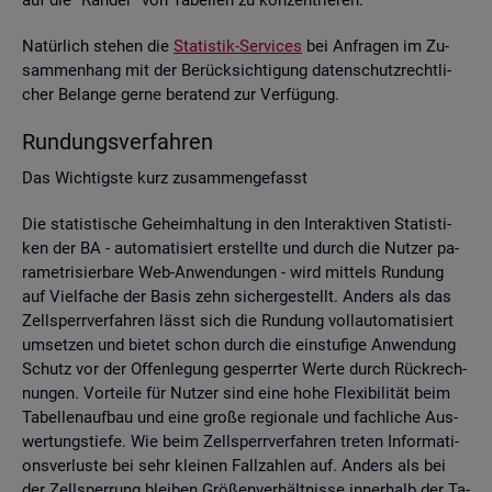
Na­tür­lich ste­hen die
Sta­tis­tik-Ser­vices
bei An­fra­gen im Zu­
sam­men­hang mit der Be­rück­sich­ti­gung da­ten­schutz­recht­li­
cher Be­lan­ge gerne be­ra­tend zur Ver­fü­gung.
Run­dungs­ver­fah­ren
Das Wich­tigs­te kurz zu­sam­men­ge­fasst
Die sta­tis­ti­sche Ge­heim­hal­tung in den In­ter­ak­ti­ven Sta­tis­ti­
ken der BA - au­to­ma­ti­siert er­stell­te und durch die Nut­zer pa­
ra­me­tri­sier­ba­re Web-An­wen­dun­gen - wird mit­tels Run­dung
auf Viel­fa­che der Basis zehn si­cher­ge­stellt. An­ders als das
Zell­sperr­ver­fah­ren lässt sich die Run­dung voll­au­to­ma­ti­siert
um­set­zen und bie­tet schon durch die ein­stu­fi­ge An­wen­dung
Schutz vor der Of­fen­le­gung ge­sperr­ter Werte durch Rück­rech­
nun­gen. Vor­tei­le für Nut­zer sind eine hohe Fle­xi­bi­li­tät beim
Ta­bel­len­auf­bau und eine große re­gio­na­le und fach­li­che Aus­
wer­tungs­tie­fe. Wie beim Zell­sperr­ver­fah­ren tre­ten In­for­ma­ti­
ons­ver­lus­te bei sehr klei­nen Fall­zah­len auf. An­ders als bei
der Zell­sper­rung blei­ben Grö­ßen­ver­hält­nis­se in­ner­halb der Ta­