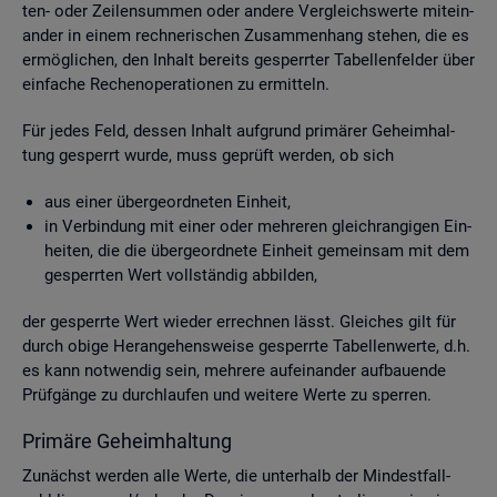
ten- oder Zei­len­sum­men oder an­de­re Ver­gleichs­wer­te mit­ein­
an­der in einem rech­ne­ri­schen Zu­sam­men­hang ste­hen, die es
er­mög­li­chen, den In­halt be­reits ge­sperr­ter Ta­bel­len­fel­der über
ein­fa­che Re­chen­ope­ra­tio­nen zu er­mit­teln.
Für jedes Feld, des­sen In­halt auf­grund pri­mä­rer Ge­heim­hal­
tung ge­sperrt wurde, muss ge­prüft wer­den, ob sich
aus einer über­ge­ord­ne­ten Ein­heit,
in Ver­bin­dung mit einer oder meh­re­ren gleich­ran­gi­gen Ein­
hei­ten, die die über­ge­ord­ne­te Ein­heit ge­mein­sam mit dem
ge­sperr­ten Wert voll­stän­dig ab­bil­den,
der ge­sperr­te Wert wie­der er­rech­nen lässt. Glei­ches gilt für
durch obige Her­an­ge­hens­wei­se ge­sperr­te Ta­bel­len­wer­te, d.h.
es kann not­wen­dig sein, meh­re­re auf­ein­an­der auf­bau­en­de
Prüf­gän­ge zu durch­lau­fen und wei­te­re Werte zu sper­ren.
Pri­mä­re Ge­heim­hal­tung
Zu­nächst wer­den alle Werte, die un­ter­halb der Min­dest­fall­