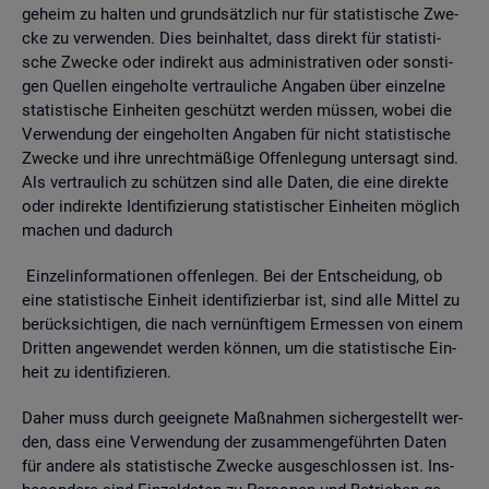
ge­heim zu hal­ten und grund­sätz­lich nur für sta­tis­ti­sche Zwe­
cke zu ver­wen­den. Dies be­inhal­tet, dass di­rekt für sta­tis­ti­
sche Zwe­cke oder in­di­rekt aus ad­mi­nis­tra­ti­ven oder sons­ti­
gen Quel­len ein­ge­hol­te ver­trau­li­che An­ga­ben über ein­zel­ne
sta­tis­ti­sche Ein­hei­ten ge­schützt wer­den müs­sen, wobei die
Ver­wen­dung der ein­ge­hol­ten An­ga­ben für nicht sta­tis­ti­sche
Zwe­cke und ihre un­recht­mä­ßi­ge Of­fen­le­gung un­ter­sagt sind.
Als ver­trau­lich zu schüt­zen sind alle Daten, die eine di­rek­te
oder in­di­rek­te Iden­ti­fi­zie­rung sta­tis­ti­scher Ein­hei­ten mög­lich
ma­chen und da­durch
Ein­zel­in­for­ma­tio­nen of­fen­le­gen. Bei der Ent­schei­dung, ob
eine sta­tis­ti­sche Ein­heit iden­ti­fi­zier­bar ist, sind alle Mit­tel zu
be­rück­sich­ti­gen, die nach ver­nünf­ti­gem Er­mes­sen von einem
Drit­ten an­ge­wen­det wer­den kön­nen, um die sta­tis­ti­sche Ein­
heit zu iden­ti­fi­zie­ren.
Daher muss durch ge­eig­ne­te Maß­nah­men si­cher­ge­stellt wer­
den, dass eine Ver­wen­dung der zu­sam­men­ge­führ­ten Daten
für an­de­re als sta­tis­ti­sche Zwe­cke aus­ge­schlos­sen ist. Ins­