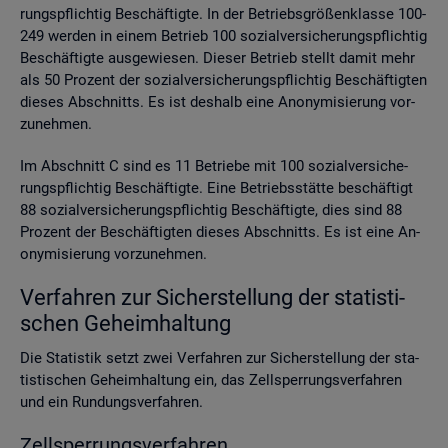
rungs­pflich­tig Be­schäf­tig­te. In der Be­triebs­grö­ßen­klas­se 100-
249 wer­den in einem Be­trieb 100 so­zi­al­ver­si­che­rungs­pflich­tig
Be­schäf­tig­te aus­ge­wie­sen. Die­ser Be­trieb stellt damit mehr
als 50 Pro­zent der so­zi­al­ver­si­che­rungs­pflich­tig Be­schäf­tig­ten
die­ses Ab­schnitts. Es ist des­halb eine An­ony­mi­sie­rung vor­
zu­neh­men.
Im Ab­schnitt C sind es 11 Be­trie­be mit 100 so­zi­al­ver­si­che­
rungs­pflich­tig Be­schäf­tig­te. Eine Be­triebs­stät­te be­schäf­tigt
88 so­zi­al­ver­si­che­rungs­pflich­tig Be­schäf­tig­te, dies sind 88
Pro­zent der Be­schäf­tig­ten die­ses Ab­schnitts. Es ist eine An­
ony­mi­sie­rung vor­zu­neh­men.
Ver­fah­ren zur Si­cher­stel­lung der sta­tis­ti­
schen Ge­heim­hal­tung
Die Sta­tis­tik setzt zwei Ver­fah­ren zur Si­cher­stel­lung der sta­
tis­ti­schen Ge­heim­hal­tung ein, das Zell­sper­rungs­ver­fah­ren
und ein Run­dungs­ver­fah­ren.
Zell­sper­rungs­ver­fah­ren