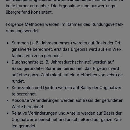
bel­le immer er­kenn­bar. Die Er­geb­nis­se sind aus­wer­tungs­
über­grei­fend kon­sis­tent.
Fol­gen­de Me­tho­den wer­den im Rah­men des Run­dungs­ver­fah­
rens an­ge­wen­det:
Sum­men (z. B. Jah­res­sum­men) wer­den auf Basis der Ori­
gi­nal­wer­te be­rech­net, erst das Er­geb­nis wird auf ein Viel­
fa­ches von zehn ge­run­det.
Durch­schnit­te (z. B. Jah­res­durch­schnit­te) wer­den auf
Basis ge­run­de­ter Sum­men be­rech­net, das Er­geb­nis wird
auf eine ganze Zahl (nicht auf ein Viel­fa­ches von zehn) ge­
run­det.
Kenn­zah­len und Quo­ten wer­den auf Basis der Ori­gi­nal­wer­
te be­rech­net.
Ab­so­lu­te Ver­än­de­run­gen wer­den auf Basis der ge­run­de­ten
Werte be­rech­net.
Re­la­ti­ve Ver­än­de­run­gen und An­tei­le wer­den auf Basis der
Ori­gi­nal­wer­te be­rech­net und an­schlie­ßend auf ganze Zah­
len ge­run­det.