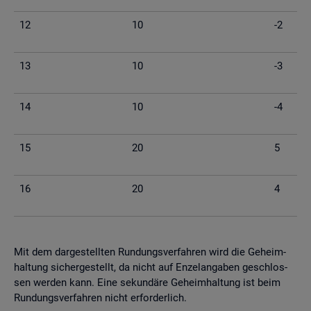
12
10
-2
13
10
-3
14
10
-4
15
20
5
16
20
4
Mit dem dar­ge­stell­ten Run­dungs­ver­fah­ren wird die Ge­heim­
hal­tung si­cher­ge­stellt, da nicht auf En­zel­an­ga­ben ge­schlos­
sen wer­den kann. Eine se­kun­dä­re Ge­heim­hal­tung ist beim
Run­dungs­ver­fah­ren nicht er­for­der­lich.