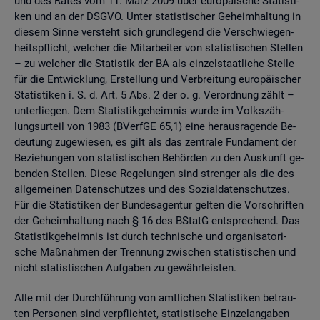
und des Rates vom 11. März 2009 über eu­ro­päi­sche Sta­tis­ti­
ken und an der DSGVO. Unter sta­tis­ti­scher Ge­heim­hal­tung in
die­sem Sinne ver­steht sich grund­le­gend die Ver­schwie­gen­
heits­pflicht, wel­cher die Mit­ar­bei­ter von sta­tis­ti­schen Stel­len
– zu wel­cher die Sta­tis­tik der BA als ein­zel­staat­li­che Stel­le
für die Ent­wick­lung, Er­stel­lung und Ver­brei­tung eu­ro­päi­scher
Sta­tis­ti­ken i. S. d. Art. 5 Abs. 2 der o. g. Ver­ord­nung zählt –
un­ter­lie­gen. Dem Sta­tis­tik­ge­heim­nis wurde im Volks­zäh­
lungs­ur­teil von 1983 (BVerf­GE 65,1) eine her­aus­ra­gen­de Be­
deu­tung zu­ge­wie­sen, es gilt als das zen­tra­le Fun­da­ment der
Be­zie­hun­gen von sta­tis­ti­schen Be­hör­den zu den Aus­kunft ge­
ben­den Stel­len. Diese Re­ge­lun­gen sind stren­ger als die des
all­ge­mei­nen Da­ten­schut­zes und des So­zi­al­da­ten­schut­zes.
Für die Sta­tis­ti­ken der Bun­des­agen­tur gel­ten die Vor­schrif­ten
der Ge­heim­hal­tung nach § 16 des BStatG ent­spre­chend. Das
Sta­tis­tik­ge­heim­nis ist durch tech­ni­sche und or­ga­ni­sa­to­ri­
sche Maß­nah­men der Tren­nung zwi­schen sta­tis­ti­schen und
nicht sta­tis­ti­schen Auf­ga­ben zu ge­währ­leis­ten.
Alle mit der Durch­füh­rung von amt­li­chen Sta­tis­ti­ken be­trau­
ten Per­so­nen sind ver­pflich­tet, sta­tis­ti­sche Ein­zel­an­ga­ben