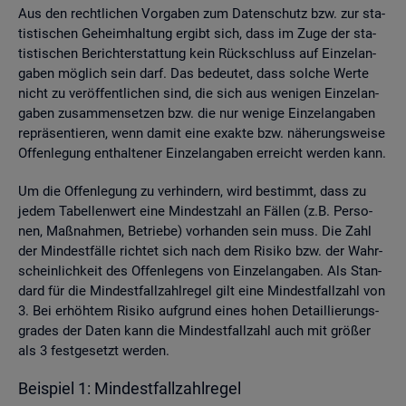
Aus den recht­li­chen Vor­ga­ben zum Da­ten­schutz bzw. zur sta­
tis­ti­schen Ge­heim­hal­tung er­gibt sich, dass im Zuge der sta­
tis­ti­schen Be­richt­erstat­tung kein Rück­schluss auf Ein­zel­an­
ga­ben mög­lich sein darf. Das be­deu­tet, dass sol­che Werte
nicht zu ver­öf­fent­li­chen sind, die sich aus we­ni­gen Ein­zel­an­
ga­ben zu­sam­men­set­zen bzw. die nur we­ni­ge Ein­zel­an­ga­ben
re­prä­sen­tie­ren, wenn damit eine ex­ak­te bzw. nä­he­rungs­wei­se
Of­fen­le­gung ent­hal­te­ner Ein­zel­an­ga­ben er­reicht wer­den kann.
Um die Of­fen­le­gung zu ver­hin­dern, wird be­stimmt, dass zu
jedem Ta­bel­len­wert eine Min­dest­zahl an Fäl­len (z.B. Per­so­
nen, Maß­nah­men, Be­trie­be) vor­han­den sein muss. Die Zahl
der Min­dest­fäl­le rich­tet sich nach dem Ri­si­ko bzw. der Wahr­
schein­lich­keit des Of­fen­le­gens von Ein­zel­an­ga­ben. Als Stan­
dard für die Min­dest­fall­zahl­re­gel gilt eine Min­dest­fall­zahl von
3. Bei er­höh­tem Ri­si­ko auf­grund eines hohen De­tail­lie­rungs­
gra­des der Daten kann die Min­dest­fall­zahl auch mit grö­ßer
als 3 fest­ge­setzt wer­den.
Bei­spiel 1: Min­dest­fall­zahl­re­gel