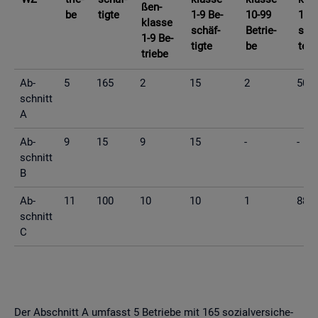
ßen­
be
tig­te
1-9 Be­
10-99
10-9
klas­se
schäf­
Be­trie­
schä
1-9 Be­
tig­te
be
te
trie­be
Ab­
5
165
2
15
2
50
schnitt
A
Ab­
9
15
9
15
-
-
schnitt
B
Ab­
11
100
10
10
1
88
schnitt
C
Der Ab­schnitt A um­fasst 5 Be­trie­be mit 165 so­zi­al­ver­si­che­