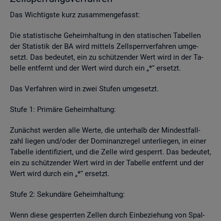
Das Wich­tigs­te kurz zu­sam­men­ge­fasst:
Die sta­tis­ti­sche Ge­heim­hal­tung in den sta­ti­schen Ta­bel­len
der Sta­tis­tik der BA wird mit­tels Zell­sperr­ver­fah­ren um­ge­
setzt. Das be­deu­tet, ein zu schüt­zen­der Wert wird in der Ta­
bel­le ent­fernt und der Wert wird durch ein „*“ er­setzt.
Das Ver­fah­ren wird in zwei Stu­fen um­ge­setzt.
Stufe 1: Pri­mä­re Ge­heim­hal­tung:
Zu­nächst wer­den alle Werte, die un­ter­halb der Min­dest­fall­
zahl lie­gen und/oder der Do­mi­nanz­re­gel un­ter­lie­gen, in einer
Ta­bel­le iden­ti­fi­ziert, und die Zelle wird ge­sperrt. Das be­deu­tet,
ein zu schüt­zen­der Wert wird in der Ta­bel­le ent­fernt und der
Wert wird durch ein „*“ er­setzt.
Stufe 2: Se­kun­dä­re Ge­heim­hal­tung:
Wenn diese ge­sperr­ten Zel­len durch Ein­be­zie­hung von Spal­