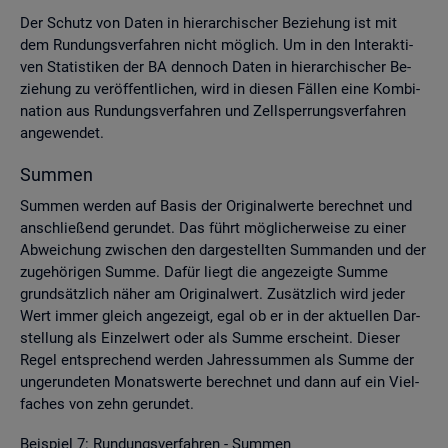
Der Schutz von Daten in hier­ar­chi­scher Be­zie­hung ist mit
dem Run­dungs­ver­fah­ren nicht mög­lich. Um in den In­ter­ak­ti­
ven Sta­tis­ti­ken der BA den­noch Daten in hier­ar­chi­scher Be­
zie­hung zu ver­öf­fent­li­chen, wird in die­sen Fäl­len eine Kom­bi­
na­ti­on aus Run­dungs­ver­fah­ren und Zell­sper­rungs­ver­fah­ren
an­ge­wen­det.
Sum­men
Sum­men wer­den auf Basis der Ori­gi­nal­wer­te be­rech­net und
an­schlie­ßend ge­run­det. Das führt mög­li­cher­wei­se zu einer
Ab­wei­chung zwi­schen den dar­ge­stell­ten Sum­man­den und der
zu­ge­hö­ri­gen Summe. Dafür liegt die an­ge­zeig­te Summe
grund­sätz­lich näher am Ori­gi­nal­wert. Zu­sätz­lich wird jeder
Wert immer gleich an­ge­zeigt, egal ob er in der ak­tu­el­len Dar­
stel­lung als Ein­zel­wert oder als Summe er­scheint. Die­ser
Regel ent­spre­chend wer­den Jah­res­sum­men als Summe der
un­ge­run­de­ten Mo­nats­wer­te be­rech­net und dann auf ein Viel­
fa­ches von zehn ge­run­det.
Bei­spiel 7: Run­dungs­ver­fah­ren - Sum­men