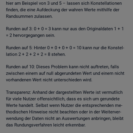
hier am Bei­spiel von 3 und 5 – las­sen sich Kon­stel­la­tio­nen
fin­den, die eine Auf­de­ckung der wah­ren Werte mit­hil­fe der
Rand­sum­men zu­las­sen.
Run­den auf 3: 0 + 0 = 3 kann nur aus den Ori­gi­nal­da­ten 1 + 1
= 2 her­vor­ge­gan­gen sein.
Run­den auf 5: Hin­ter 0 + 0 + 0 + 0 = 10 kann nur die Kon­stel­
la­ti­on 2 + 2 + 2 + 2 = 8 ste­hen.
Run­den auf 10: Die­ses Pro­blem kann nicht auf­tre­ten, falls
zwi­schen einem auf null ab­ge­run­de­ten Wert und einem nicht
vor­han­de­nen Wert nicht un­ter­schie­den wird.
Trans­pa­renz: An­hand der dar­ge­stell­ten Werte ist ver­mut­lich
für viele Nut­zer of­fen­sicht­lich, dass es sich um ge­run­de­te
Werte han­delt. Selbst wenn Nut­zer die ent­spre­chen­den me­
tho­di­schen Hin­wei­se nicht be­ach­ten oder in der Wei­ter­ver­
wen­dung der Daten nicht an Aus­wer­tun­gen an­brin­gen, bleibt
das Run­dungs­ver­fah­ren leicht er­kenn­bar.