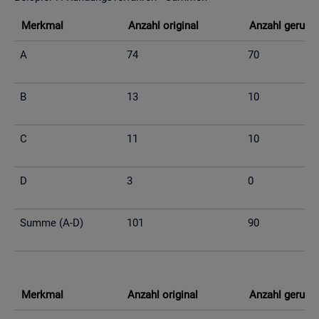
Merk­mal
An­zahl ori­gi­nal
An­zahl ge­run­d
A
74
70
B
13
10
C
11
10
D
3
0
Summe (A-D)
101
90
Merk­mal
An­zahl ori­gi­nal
An­zahl ge­run­d