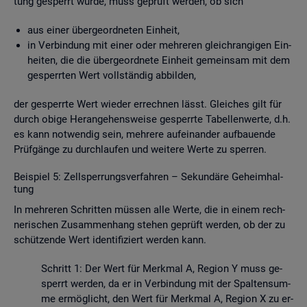
tung ge­sperrt wurde, muss ge­prüft wer­den, ob sich
aus einer über­ge­ord­ne­ten Ein­heit,
in Ver­bin­dung mit einer oder meh­re­ren gleich­ran­gi­gen Ein­
hei­ten, die die über­ge­ord­ne­te Ein­heit ge­mein­sam mit dem
ge­sperr­ten Wert voll­stän­dig ab­bil­den,
der ge­sperr­te Wert wie­der er­rech­nen lässt. Glei­ches gilt für
durch obige Her­an­ge­hens­wei­se ge­sperr­te Ta­bel­len­wer­te, d.h.
es kann not­wen­dig sein, meh­re­re auf­ein­an­der auf­bau­en­de
Prüf­gän­ge zu durch­lau­fen und wei­te­re Werte zu sper­ren.
Bei­spiel 5: Zell­sper­rungs­ver­fah­ren – Se­kun­dä­re Ge­heim­hal­
tung
In meh­re­ren Schrit­ten müs­sen alle Werte, die in einem rech­
ne­ri­schen Zu­sam­men­hang ste­hen ge­prüft wer­den, ob der zu
schüt­zen­de Wert iden­ti­fi­ziert wer­den kann.
Schritt 1: Der Wert für Merk­mal A, Re­gi­on Y muss ge­
sperrt wer­den, da er in Ver­bin­dung mit der Spal­ten­sum­
me er­mög­licht, den Wert für Merk­mal A, Re­gi­on X zu er­