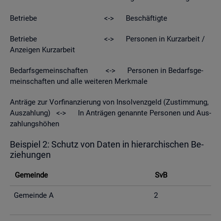
Be­trie­be <-> Be­schäf­tig­te
Be­trie­be <-> Per­so­nen in Kurz­ar­beit /
An­zei­gen Kurz­ar­beit
Be­darfs­ge­mein­schaf­ten <-> Per­so­nen in Be­darfs­ge­
mein­schaf­ten und alle wei­te­ren Merk­ma­le
An­trä­ge zur Vor­fi­nan­zie­rung von In­sol­venz­geld (Zu­stim­mung,
Aus­zah­lung) <-> In An­trä­gen ge­nann­te Per­so­nen und Aus­
zah­lungs­hö­hen
Bei­spiel 2: Schutz von Daten in hier­ar­chi­schen Be­
zie­hun­gen
Ge­mein­de
SvB
Ge­mein­de A
2