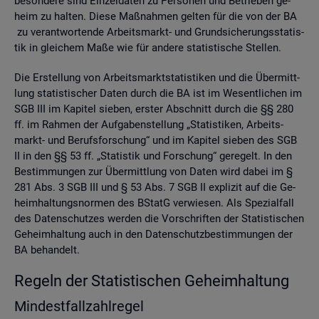
be­son­de­re sind Ein­zel­da­ten zu Per­so­nen und Be­trie­ben ge­
heim zu hal­ten. Diese Maß­nah­men gel­ten für die von der BA
zu ver­ant­wor­ten­de Ar­beits­markt- und Grund­si­che­rungs­sta­tis­
tik in glei­chem Maße wie für an­de­re sta­tis­ti­sche Stel­len.
Die Er­stel­lung von Ar­beits­markt­sta­tis­ti­ken und die Über­mitt­
lung sta­tis­ti­scher Daten durch die BA ist im We­sent­li­chen im
SGB III im Ka­pi­tel sie­ben, ers­ter Ab­schnitt durch die §§ 280
ff. im Rah­men der Auf­ga­ben­stel­lung „Sta­tis­ti­ken, Ar­beits­
markt- und Be­rufs­for­schung“ und im Ka­pi­tel sie­ben des SGB
II in den §§ 53 ff. „Sta­tis­tik und For­schung“ ge­re­gelt. In den
Be­stim­mun­gen zur Über­mitt­lung von Daten wird dabei im §
281 Abs. 3 SGB III und § 53 Abs. 7 SGB II ex­pli­zit auf die Ge­
heim­hal­tungs­nor­men des BStatG ver­wie­sen. Als Spe­zi­al­fall
des Da­ten­schut­zes wer­den die Vor­schrif­ten der Sta­tis­ti­schen
Ge­heim­hal­tung auch in den Da­ten­schutz­be­stim­mun­gen der
BA be­han­delt.
Re­geln der Sta­tis­ti­schen Ge­heim­hal­tung
Min­dest­fall­zahl­re­gel