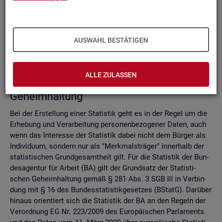
Do­mi­nanz­re­gel
Ver­fah­ren zur Si­cher­stel­lung der sta­tis­ti­schen Ge­heim­hal­
tung
Zell­sper­rungs­ver­fah­ren
AUSWAHL BESTÄTIGEN
Run­dungs­ver­fah­ren
Ver­gleich der Ver­fah­ren
ALLE ZULASSEN
Recht­li­che Grund­la­gen der sta­tis­ti­schen
Ge­heim­hal­tung
Bei der Er­stel­lung einer Sta­tis­tik geht es in der Regel um die
Er­he­bung und Ver­ar­bei­tung per­so­nen­be­zo­ge­ner Daten, auch
wenn das In­ter­es­se der Sta­tis­tik dabei nicht dem Bür­ger als
In­di­vi­du­um, son­dern nur als "Merk­mals­trä­ger" in­ner­halb der
sta­tis­ti­schen Grund­ge­samt­heit gilt. Für die Sta­tis­tik der Bun­
des­agen­tur für Ar­beit (BA) gilt der Grund­satz der Sta­tis­ti­
schen Ge­heim­hal­tung gemäß § 281 Abs. 3 SGB III in Ver­bin­
dung mit § 16 des Bun­des­sta­tis­tik­ge­set­zes (BStatG). Dar­über
hin­aus ori­en­tiert sich die Sta­tis­tik der BA an den Re­geln der
Ver­ord­nung EG Nr. 223/2009 des Eu­ro­päi­schen Par­la­ments