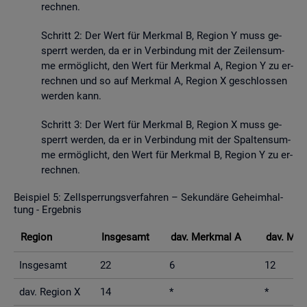
rech­nen.
Schritt 2: Der Wert für Merk­mal B, Re­gi­on Y muss ge­
sperrt wer­den, da er in Ver­bin­dung mit der Zei­len­sum­
me er­mög­licht, den Wert für Merk­mal A, Re­gi­on Y zu er­
rech­nen und so auf Merk­mal A, Re­gi­on X ge­schlos­sen
wer­den kann.
Schritt 3: Der Wert für Merk­mal B, Re­gi­on X muss ge­
sperrt wer­den, da er in Ver­bin­dung mit der Spal­ten­sum­
me er­mög­licht, den Wert für Merk­mal B, Re­gi­on Y zu er­
rech­nen.
Bei­spiel 5: Zell­sper­rungs­ver­fah­ren – Se­kun­dä­re Ge­heim­hal­
tung - Er­geb­nis
Re­gi­on
Ins­ge­samt
dav. Merk­mal A
dav. Mer
Ins­ge­samt
22
6
12
dav. Re­gi­on X
14
*
*