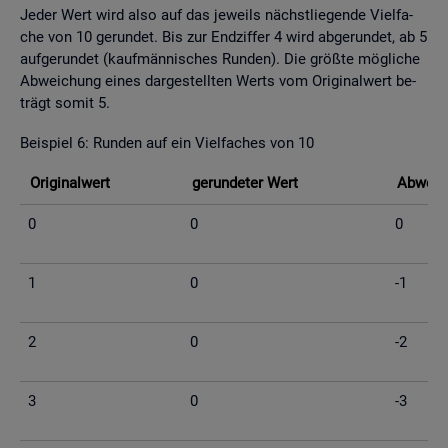
Jeder Wert wird also auf das je­weils nächst­lie­gen­de Viel­fa­
che von 10 ge­run­det. Bis zur End­zif­fer 4 wird ab­ge­run­det, ab 5
auf­ge­run­det (kauf­män­ni­sches Run­den). Die grö­ß­te mög­li­che
Ab­wei­chung eines dar­ge­stell­ten Werts vom Ori­gi­nal­wert be­
trägt somit 5.
Bei­spiel 6: Run­den auf ein Viel­fa­ches von 10
Ori­gi­nal­wert
ge­run­de­ter Wert
Ab­wei­c
0
0
0
1
0
-1
2
0
-2
3
0
-3