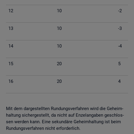
12
10
-2
13
10
-3
14
10
-4
15
20
5
16
20
4
Mit dem dar­ge­stell­ten Run­dungs­ver­fah­ren wird die Ge­heim­
hal­tung si­cher­ge­stellt, da nicht auf En­zel­an­ga­ben ge­schlos­
sen wer­den kann. Eine se­kun­dä­re Ge­heim­hal­tung ist beim
Run­dungs­ver­fah­ren nicht er­for­der­lich.