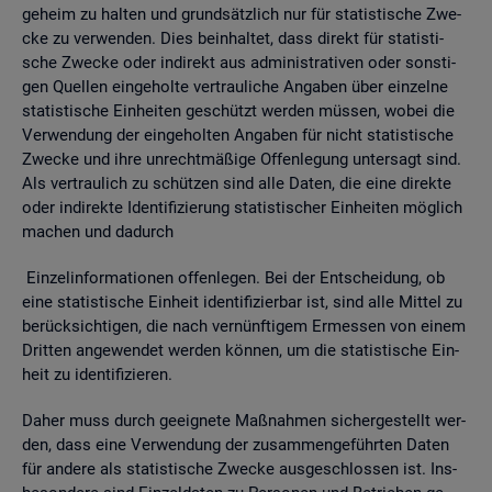
ge­heim zu hal­ten und grund­sätz­lich nur für sta­tis­ti­sche Zwe­
cke zu ver­wen­den. Dies be­inhal­tet, dass di­rekt für sta­tis­ti­
sche Zwe­cke oder in­di­rekt aus ad­mi­nis­tra­ti­ven oder sons­ti­
gen Quel­len ein­ge­hol­te ver­trau­li­che An­ga­ben über ein­zel­ne
sta­tis­ti­sche Ein­hei­ten ge­schützt wer­den müs­sen, wobei die
Ver­wen­dung der ein­ge­hol­ten An­ga­ben für nicht sta­tis­ti­sche
Zwe­cke und ihre un­recht­mä­ßi­ge Of­fen­le­gung un­ter­sagt sind.
Als ver­trau­lich zu schüt­zen sind alle Daten, die eine di­rek­te
oder in­di­rek­te Iden­ti­fi­zie­rung sta­tis­ti­scher Ein­hei­ten mög­lich
ma­chen und da­durch
Ein­zel­in­for­ma­tio­nen of­fen­le­gen. Bei der Ent­schei­dung, ob
eine sta­tis­ti­sche Ein­heit iden­ti­fi­zier­bar ist, sind alle Mit­tel zu
be­rück­sich­ti­gen, die nach ver­nünf­ti­gem Er­mes­sen von einem
Drit­ten an­ge­wen­det wer­den kön­nen, um die sta­tis­ti­sche Ein­
heit zu iden­ti­fi­zie­ren.
Daher muss durch ge­eig­ne­te Maß­nah­men si­cher­ge­stellt wer­
den, dass eine Ver­wen­dung der zu­sam­men­ge­führ­ten Daten
für an­de­re als sta­tis­ti­sche Zwe­cke aus­ge­schlos­sen ist. Ins­