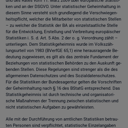
und des Rates vom 11. März 2009 über eu­ro­päi­sche Sta­tis­ti­
ken und an der DSGVO. Unter sta­tis­ti­scher Ge­heim­hal­tung in
die­sem Sinne ver­steht sich grund­le­gend die Ver­schwie­gen­
heits­pflicht, wel­cher die Mit­ar­bei­ter von sta­tis­ti­schen Stel­len
– zu wel­cher die Sta­tis­tik der BA als ein­zel­staat­li­che Stel­le
für die Ent­wick­lung, Er­stel­lung und Ver­brei­tung eu­ro­päi­scher
Sta­tis­ti­ken i. S. d. Art. 5 Abs. 2 der o. g. Ver­ord­nung zählt –
un­ter­lie­gen. Dem Sta­tis­tik­ge­heim­nis wurde im Volks­zäh­
lungs­ur­teil von 1983 (BVerf­GE 65,1) eine her­aus­ra­gen­de Be­
deu­tung zu­ge­wie­sen, es gilt als das zen­tra­le Fun­da­ment der
Be­zie­hun­gen von sta­tis­ti­schen Be­hör­den zu den Aus­kunft ge­
ben­den Stel­len. Diese Re­ge­lun­gen sind stren­ger als die des
all­ge­mei­nen Da­ten­schut­zes und des So­zi­al­da­ten­schut­zes.
Für die Sta­tis­ti­ken der Bun­des­agen­tur gel­ten die Vor­schrif­ten
der Ge­heim­hal­tung nach § 16 des BStatG ent­spre­chend. Das
Sta­tis­tik­ge­heim­nis ist durch tech­ni­sche und or­ga­ni­sa­to­ri­
sche Maß­nah­men der Tren­nung zwi­schen sta­tis­ti­schen und
nicht sta­tis­ti­schen Auf­ga­ben zu ge­währ­leis­ten.
Alle mit der Durch­füh­rung von amt­li­chen Sta­tis­ti­ken be­trau­
ten Per­so­nen sind ver­pflich­tet, sta­tis­ti­sche Ein­zel­an­ga­ben