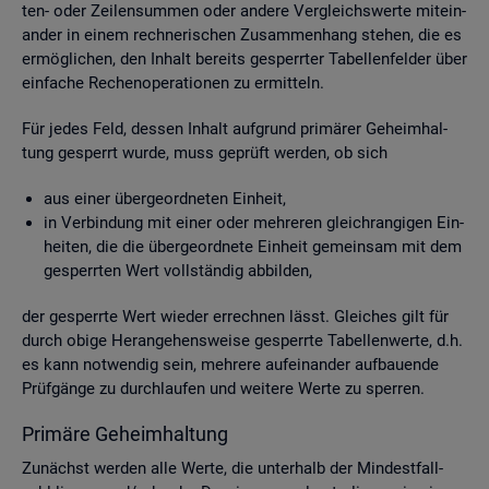
ten- oder Zei­len­sum­men oder an­de­re Ver­gleichs­wer­te mit­ein­
an­der in einem rech­ne­ri­schen Zu­sam­men­hang ste­hen, die es
er­mög­li­chen, den In­halt be­reits ge­sperr­ter Ta­bel­len­fel­der über
ein­fa­che Re­chen­ope­ra­tio­nen zu er­mit­teln.
Für jedes Feld, des­sen In­halt auf­grund pri­mä­rer Ge­heim­hal­
tung ge­sperrt wurde, muss ge­prüft wer­den, ob sich
aus einer über­ge­ord­ne­ten Ein­heit,
in Ver­bin­dung mit einer oder meh­re­ren gleich­ran­gi­gen Ein­
hei­ten, die die über­ge­ord­ne­te Ein­heit ge­mein­sam mit dem
ge­sperr­ten Wert voll­stän­dig ab­bil­den,
der ge­sperr­te Wert wie­der er­rech­nen lässt. Glei­ches gilt für
durch obige Her­an­ge­hens­wei­se ge­sperr­te Ta­bel­len­wer­te, d.h.
es kann not­wen­dig sein, meh­re­re auf­ein­an­der auf­bau­en­de
Prüf­gän­ge zu durch­lau­fen und wei­te­re Werte zu sper­ren.
Pri­mä­re Ge­heim­hal­tung
Zu­nächst wer­den alle Werte, die un­ter­halb der Min­dest­fall­