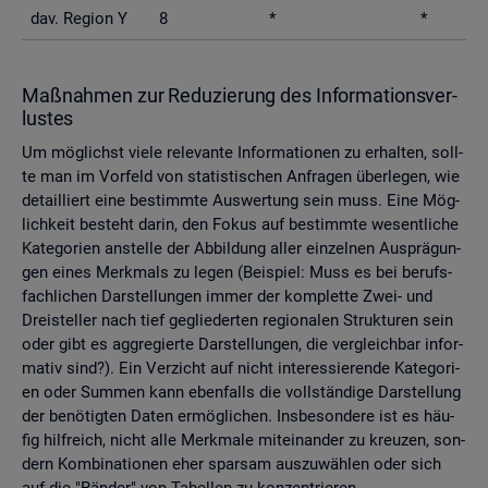
dav. Re­gi­on Y
8
*
*
Maß­nah­men zur Re­du­zie­rung des In­for­ma­ti­ons­ver­
lus­tes
Um mög­lichst viele re­le­van­te In­for­ma­tio­nen zu er­hal­ten, soll­
te man im Vor­feld von sta­tis­ti­schen An­fra­gen über­le­gen, wie
de­tail­liert eine be­stimm­te Aus­wer­tung sein muss. Eine Mög­
lich­keit be­steht darin, den Fokus auf be­stimm­te we­sent­li­che
Ka­te­go­ri­en an­stel­le der Ab­bil­dung aller ein­zel­nen Aus­prä­gun­
gen eines Merk­mals zu legen (Bei­spiel: Muss es bei be­rufs­
fach­li­chen Dar­stel­lun­gen immer der kom­plet­te Zwei- und
Drei­stel­ler nach tief ge­glie­der­ten re­gio­na­len Struk­tu­ren sein
oder gibt es agg­re­gier­te Dar­stel­lun­gen, die ver­gleich­bar in­for­
ma­tiv sind?). Ein Ver­zicht auf nicht in­ter­es­sie­ren­de Ka­te­go­ri­
en oder Sum­men kann eben­falls die voll­stän­di­ge Dar­stel­lung
der be­nö­tig­ten Daten er­mög­li­chen. Ins­be­son­de­re ist es häu­
fig hilf­reich, nicht alle Merk­ma­le mit­ein­an­der zu kreu­zen, son­
dern Kom­bi­na­tio­nen eher spar­sam aus­zu­wäh­len oder sich
auf die "Rän­der" von Ta­bel­len zu kon­zen­trie­ren.