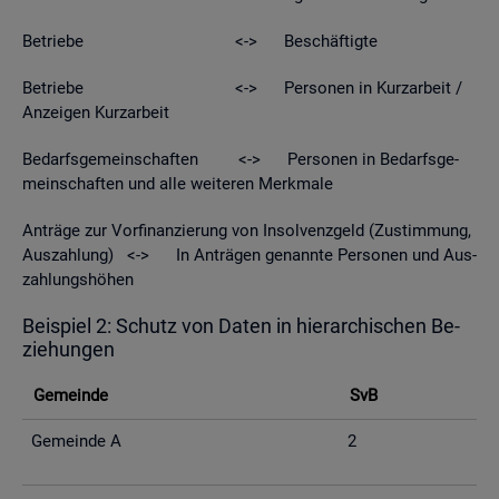
Be­trie­be <-> Be­schäf­tig­te
Be­trie­be <-> Per­so­nen in Kurz­ar­beit /
An­zei­gen Kurz­ar­beit
Be­darfs­ge­mein­schaf­ten <-> Per­so­nen in Be­darfs­ge­
mein­schaf­ten und alle wei­te­ren Merk­ma­le
An­trä­ge zur Vor­fi­nan­zie­rung von In­sol­venz­geld (Zu­stim­mung,
Aus­zah­lung) <-> In An­trä­gen ge­nann­te Per­so­nen und Aus­
zah­lungs­hö­hen
Bei­spiel 2: Schutz von Daten in hier­ar­chi­schen Be­
zie­hun­gen
Ge­mein­de
SvB
Ge­mein­de A
2