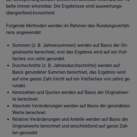
bel­le immer er­kenn­bar. Die Er­geb­nis­se sind aus­wer­tungs­
über­grei­fend kon­sis­tent.
Fol­gen­de Me­tho­den wer­den im Rah­men des Run­dungs­ver­fah­
rens an­ge­wen­det:
Sum­men (z. B. Jah­res­sum­men) wer­den auf Basis der Ori­
gi­nal­wer­te be­rech­net, erst das Er­geb­nis wird auf ein Viel­
fa­ches von zehn ge­run­det.
Durch­schnit­te (z. B. Jah­res­durch­schnit­te) wer­den auf
Basis ge­run­de­ter Sum­men be­rech­net, das Er­geb­nis wird
auf eine ganze Zahl (nicht auf ein Viel­fa­ches von zehn) ge­
run­det.
Kenn­zah­len und Quo­ten wer­den auf Basis der Ori­gi­nal­wer­
te be­rech­net.
Ab­so­lu­te Ver­än­de­run­gen wer­den auf Basis der ge­run­de­ten
Werte be­rech­net.
Re­la­ti­ve Ver­än­de­run­gen und An­tei­le wer­den auf Basis der
Ori­gi­nal­wer­te be­rech­net und an­schlie­ßend auf ganze Zah­
len ge­run­det.