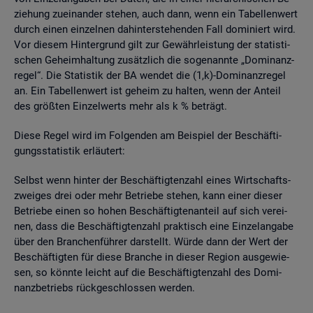
zie­hung zu­ein­an­der ste­hen, auch dann, wenn ein Ta­bel­len­wert
durch einen ein­zel­nen da­hin­ter­ste­hen­den Fall do­mi­niert wird.
Vor die­sem Hin­ter­grund gilt zur Ge­währ­leis­tung der sta­tis­ti­
schen Ge­heim­hal­tung zu­sätz­lich die so­ge­nann­te „Do­mi­nanz­
re­gel“. Die Sta­tis­tik der BA wen­det die (1,k)-Do­mi­nanz­re­gel
an. Ein Ta­bel­len­wert ist ge­heim zu hal­ten, wenn der An­teil
des grö­ß­ten Ein­zel­werts mehr als k % be­trägt.
Diese Regel wird im Fol­gen­den am Bei­spiel der Be­schäf­ti­
gungs­sta­tis­tik er­läu­tert:
Selbst wenn hin­ter der Be­schäf­tig­ten­zahl eines Wirt­schafts­
zwei­ges drei oder mehr Be­trie­be ste­hen, kann einer die­ser
Be­trie­be einen so hohen Be­schäf­tig­ten­an­teil auf sich ver­ei­
nen, dass die Be­schäf­tig­ten­zahl prak­tisch eine Ein­zel­an­ga­be
über den Bran­chen­füh­rer dar­stellt. Würde dann der Wert der
Be­schäf­tig­ten für diese Bran­che in die­ser Re­gi­on aus­ge­wie­
sen, so könn­te leicht auf die Be­schäf­tig­ten­zahl des Do­mi­
nanz­be­triebs rück­ge­schlos­sen wer­den.