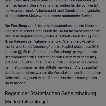
be­son­de­re sind Ein­zel­da­ten zu Per­so­nen und Be­trie­ben ge­
heim zu hal­ten. Diese Maß­nah­men gel­ten für die von der BA
zu ver­ant­wor­ten­de Ar­beits­markt- und Grund­si­che­rungs­sta­tis­
tik in glei­chem Maße wie für an­de­re sta­tis­ti­sche Stel­len.
Die Er­stel­lung von Ar­beits­markt­sta­tis­ti­ken und die Über­mitt­
lung sta­tis­ti­scher Daten durch die BA ist im We­sent­li­chen im
SGB III im Ka­pi­tel sie­ben, ers­ter Ab­schnitt durch die §§ 280
ff. im Rah­men der Auf­ga­ben­stel­lung „Sta­tis­ti­ken, Ar­beits­
markt- und Be­rufs­for­schung“ und im Ka­pi­tel sie­ben des SGB
II in den §§ 53 ff. „Sta­tis­tik und For­schung“ ge­re­gelt. In den
Be­stim­mun­gen zur Über­mitt­lung von Daten wird dabei im §
281 Abs. 3 SGB III und § 53 Abs. 7 SGB II ex­pli­zit auf die Ge­
heim­hal­tungs­nor­men des BStatG ver­wie­sen. Als Spe­zi­al­fall
des Da­ten­schut­zes wer­den die Vor­schrif­ten der Sta­tis­ti­schen
Ge­heim­hal­tung auch in den Da­ten­schutz­be­stim­mun­gen der
BA be­han­delt.
Re­geln der Sta­tis­ti­schen Ge­heim­hal­tung
Min­dest­fall­zahl­re­gel