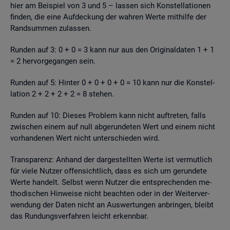
hier am Bei­spiel von 3 und 5 – las­sen sich Kon­stel­la­tio­nen
fin­den, die eine Auf­de­ckung der wah­ren Werte mit­hil­fe der
Rand­sum­men zu­las­sen.
Run­den auf 3: 0 + 0 = 3 kann nur aus den Ori­gi­nal­da­ten 1 + 1
= 2 her­vor­ge­gan­gen sein.
Run­den auf 5: Hin­ter 0 + 0 + 0 + 0 = 10 kann nur die Kon­stel­
la­ti­on 2 + 2 + 2 + 2 = 8 ste­hen.
Run­den auf 10: Die­ses Pro­blem kann nicht auf­tre­ten, falls
zwi­schen einem auf null ab­ge­run­de­ten Wert und einem nicht
vor­han­de­nen Wert nicht un­ter­schie­den wird.
Trans­pa­renz: An­hand der dar­ge­stell­ten Werte ist ver­mut­lich
für viele Nut­zer of­fen­sicht­lich, dass es sich um ge­run­de­te
Werte han­delt. Selbst wenn Nut­zer die ent­spre­chen­den me­
tho­di­schen Hin­wei­se nicht be­ach­ten oder in der Wei­ter­ver­
wen­dung der Daten nicht an Aus­wer­tun­gen an­brin­gen, bleibt
das Run­dungs­ver­fah­ren leicht er­kenn­bar.