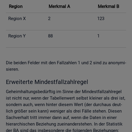
Re­gi­on
Merk­mal A
Merk­mal B
Re­gi­on X
2
123
Re­gi­on Y
88
1
Die bei­den Fel­der mit den Fall­zah­len 1 und 2 sind zu an­ony­mi­
sie­ren.
Er­wei­ter­te Min­dest­fall­zahl­re­gel
Ge­heim­hal­tungs­be­dürf­tig im Sinne der Min­dest­fall­zahl­re­gel
ist nicht nur, wenn der Ta­bel­len­wert selbst klei­ner als drei ist,
son­dern auch, wenn hin­ter die­sem Wert (der durch­aus deut­
lich grö­ßer sein kann) we­ni­ger als drei Fälle ste­hen. Die­sen
Sach­ver­halt tritt immer dann auf, wenn die Daten in einer
hier­ar­chi­schen Be­zie­hung zu­ein­an­der­ste­hen. In der Sta­tis­tik
der BA sind das ins­be­son­de­re die fol­gen­den Be­zie­hun­gen: