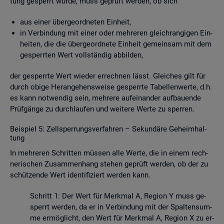
tung ge­sperrt wurde, muss ge­prüft wer­den, ob sich
aus einer über­ge­ord­ne­ten Ein­heit,
in Ver­bin­dung mit einer oder meh­re­ren gleich­ran­gi­gen Ein­
hei­ten, die die über­ge­ord­ne­te Ein­heit ge­mein­sam mit dem
ge­sperr­ten Wert voll­stän­dig ab­bil­den,
der ge­sperr­te Wert wie­der er­rech­nen lässt. Glei­ches gilt für
durch obige Her­an­ge­hens­wei­se ge­sperr­te Ta­bel­len­wer­te, d.h.
es kann not­wen­dig sein, meh­re­re auf­ein­an­der auf­bau­en­de
Prüf­gän­ge zu durch­lau­fen und wei­te­re Werte zu sper­ren.
Bei­spiel 5: Zell­sper­rungs­ver­fah­ren – Se­kun­dä­re Ge­heim­hal­
tung
In meh­re­ren Schrit­ten müs­sen alle Werte, die in einem rech­
ne­ri­schen Zu­sam­men­hang ste­hen ge­prüft wer­den, ob der zu
schüt­zen­de Wert iden­ti­fi­ziert wer­den kann.
Schritt 1: Der Wert für Merk­mal A, Re­gi­on Y muss ge­
sperrt wer­den, da er in Ver­bin­dung mit der Spal­ten­sum­
me er­mög­licht, den Wert für Merk­mal A, Re­gi­on X zu er­