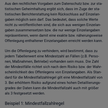
Aus den recht­li­chen Vor­ga­ben zum Da­ten­schutz bzw. zur sta­
tis­ti­schen Ge­heim­hal­tung er­gibt sich, dass im Zuge der sta­
tis­ti­schen Be­richt­erstat­tung kein Rück­schluss auf Ein­zel­an­
ga­ben mög­lich sein darf. Das be­deu­tet, dass sol­che Werte
nicht zu ver­öf­fent­li­chen sind, die sich aus we­ni­gen Ein­zel­an­
ga­ben zu­sam­men­set­zen bzw. die nur we­ni­ge Ein­zel­an­ga­ben
re­prä­sen­tie­ren, wenn damit eine ex­ak­te bzw. nä­he­rungs­wei­se
Of­fen­le­gung ent­hal­te­ner Ein­zel­an­ga­ben er­reicht wer­den kann.
Um die Of­fen­le­gung zu ver­hin­dern, wird be­stimmt, dass zu
jedem Ta­bel­len­wert eine Min­dest­zahl an Fäl­len (z.B. Per­so­
nen, Maß­nah­men, Be­trie­be) vor­han­den sein muss. Die Zahl
der Min­dest­fäl­le rich­tet sich nach dem Ri­si­ko bzw. der Wahr­
schein­lich­keit des Of­fen­le­gens von Ein­zel­an­ga­ben. Als Stan­
dard für die Min­dest­fall­zahl­re­gel gilt eine Min­dest­fall­zahl von
3. Bei er­höh­tem Ri­si­ko auf­grund eines hohen De­tail­lie­rungs­
gra­des der Daten kann die Min­dest­fall­zahl auch mit grö­ßer
als 3 fest­ge­setzt wer­den.
Bei­spiel 1: Min­dest­fall­zahl­re­gel