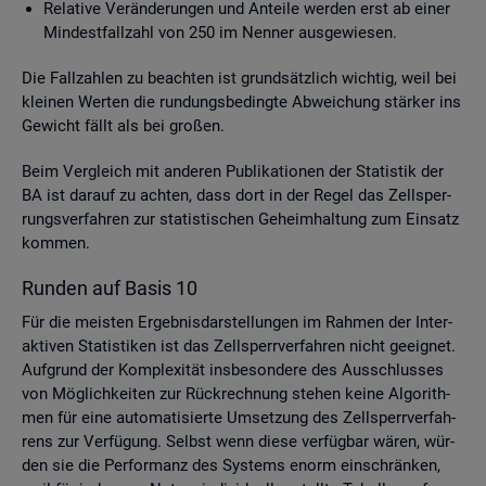
Re­la­ti­ve Ver­än­de­run­gen und An­tei­le wer­den erst ab einer
Min­dest­fall­zahl von 250 im Nen­ner aus­ge­wie­sen.
Die Fall­zah­len zu be­ach­ten ist grund­sätz­lich wich­tig, weil bei
klei­nen Wer­ten die run­dungs­be­ding­te Ab­wei­chung stär­ker ins
Ge­wicht fällt als bei gro­ßen.
Beim Ver­gleich mit an­de­ren Pu­bli­ka­tio­nen der Sta­tis­tik der
BA ist dar­auf zu ach­ten, dass dort in der Regel das Zell­sper­
rungs­ver­fah­ren zur sta­tis­ti­schen Ge­heim­hal­tung zum Ein­satz
kom­men.
Run­den auf Basis 10
Für die meis­ten Er­geb­nis­dar­stel­lun­gen im Rah­men der In­ter­
ak­ti­ven Sta­tis­ti­ken ist das Zell­sperr­ver­fah­ren nicht ge­eig­net.
Auf­grund der Kom­ple­xi­tät ins­be­son­de­re des Aus­schlus­ses
von Mög­lich­kei­ten zur Rück­rech­nung ste­hen keine Al­go­rith­
men für eine au­to­ma­ti­sier­te Um­set­zung des Zell­sperr­ver­fah­
rens zur Ver­fü­gung. Selbst wenn diese ver­füg­bar wären, wür­
den sie die Per­for­manz des Sys­tems enorm ein­schrän­ken,