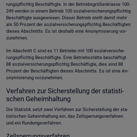
rungs­pflich­tig Be­schäf­tig­te. In der Be­triebs­grö­ßen­klas­se 100-
249 wer­den in einem Be­trieb 100 so­zi­al­ver­si­che­rungs­pflich­tig
Be­schäf­tig­te aus­ge­wie­sen. Die­ser Be­trieb stellt damit mehr
als 50 Pro­zent der so­zi­al­ver­si­che­rungs­pflich­tig Be­schäf­tig­ten
die­ses Ab­schnitts. Es ist des­halb eine An­ony­mi­sie­rung vor­
zu­neh­men.
Im Ab­schnitt C sind es 11 Be­trie­be mit 100 so­zi­al­ver­si­che­
rungs­pflich­tig Be­schäf­tig­te. Eine Be­triebs­stät­te be­schäf­tigt
88 so­zi­al­ver­si­che­rungs­pflich­tig Be­schäf­tig­te, dies sind 88
Pro­zent der Be­schäf­tig­ten die­ses Ab­schnitts. Es ist eine An­
ony­mi­sie­rung vor­zu­neh­men.
Ver­fah­ren zur Si­cher­stel­lung der sta­tis­ti­
schen Ge­heim­hal­tung
Die Sta­tis­tik setzt zwei Ver­fah­ren zur Si­cher­stel­lung der sta­
tis­ti­schen Ge­heim­hal­tung ein, das Zell­sper­rungs­ver­fah­ren
und ein Run­dungs­ver­fah­ren.
Zell­sper­rungs­ver­fah­ren