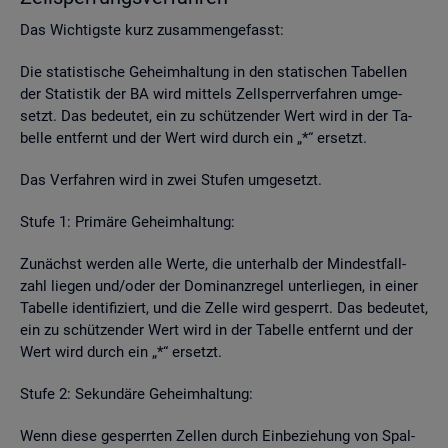
Das Wich­tigs­te kurz zu­sam­men­ge­fasst:
Die sta­tis­ti­sche Ge­heim­hal­tung in den sta­ti­schen Ta­bel­len
der Sta­tis­tik der BA wird mit­tels Zell­sperr­ver­fah­ren um­ge­
setzt. Das be­deu­tet, ein zu schüt­zen­der Wert wird in der Ta­
bel­le ent­fernt und der Wert wird durch ein „*“ er­setzt.
Das Ver­fah­ren wird in zwei Stu­fen um­ge­setzt.
Stufe 1: Pri­mä­re Ge­heim­hal­tung:
Zu­nächst wer­den alle Werte, die un­ter­halb der Min­dest­fall­
zahl lie­gen und/oder der Do­mi­nanz­re­gel un­ter­lie­gen, in einer
Ta­bel­le iden­ti­fi­ziert, und die Zelle wird ge­sperrt. Das be­deu­tet,
ein zu schüt­zen­der Wert wird in der Ta­bel­le ent­fernt und der
Wert wird durch ein „*“ er­setzt.
Stufe 2: Se­kun­dä­re Ge­heim­hal­tung:
Wenn diese ge­sperr­ten Zel­len durch Ein­be­zie­hung von Spal­