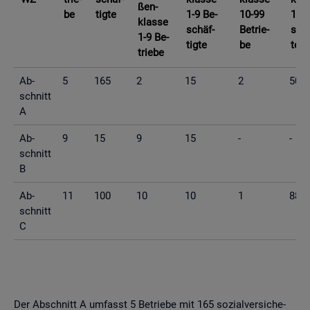
ßen­
be
tig­te
1-9 Be­
10-99
10-9
klas­se
schäf­
Be­trie­
schä
1-9 Be­
tig­te
be
te
trie­be
Ab­
5
165
2
15
2
50
schnitt
A
Ab­
9
15
9
15
-
-
schnitt
B
Ab­
11
100
10
10
1
88
schnitt
C
Der Ab­schnitt A um­fasst 5 Be­trie­be mit 165 so­zi­al­ver­si­che­