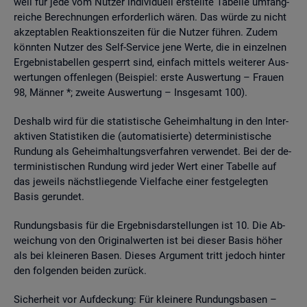
weil für jede vom Nut­zer in­di­vi­du­ell er­stell­te Ta­bel­le um­fang­
rei­che Be­rech­nun­gen er­for­der­lich wären. Das würde zu nicht
ak­zep­ta­blen Re­ak­ti­ons­zei­ten für die Nut­zer füh­ren. Zudem
könn­ten Nut­zer des Self-Ser­vice jene Werte, die in ein­zel­nen
Er­geb­nis­ta­bel­len ge­sperrt sind, ein­fach mit­tels wei­te­rer Aus­
wer­tun­gen of­fen­le­gen (Bei­spiel: erste Aus­wer­tung – Frau­en
98, Män­ner *; zwei­te Aus­wer­tung – Ins­ge­samt 100).
Des­halb wird für die sta­tis­ti­sche Ge­heim­hal­tung in den In­ter­
ak­ti­ven Sta­tis­ti­ken die (au­to­ma­ti­sier­te) de­ter­mi­nis­ti­sche
Run­dung als Ge­heim­hal­tungs­ver­fah­ren ver­wen­det. Bei der de­
ter­mi­nis­ti­schen Run­dung wird jeder Wert einer Ta­bel­le auf
das je­weils nächst­lie­gen­de Viel­fa­che einer fest­ge­leg­ten
Basis ge­run­det.
Run­dungs­ba­sis für die Er­geb­nis­dar­stel­lun­gen ist 10. Die Ab­
wei­chung von den Ori­gi­nal­wer­ten ist bei die­ser Basis höher
als bei klei­ne­ren Basen. Die­ses Ar­gu­ment tritt je­doch hin­ter
den fol­gen­den bei­den zu­rück.
Si­cher­heit vor Auf­de­ckung: Für klei­ne­re Run­dungs­ba­sen –