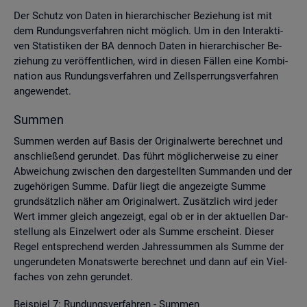
Der Schutz von Daten in hier­ar­chi­scher Be­zie­hung ist mit
dem Run­dungs­ver­fah­ren nicht mög­lich. Um in den In­ter­ak­ti­
ven Sta­tis­ti­ken der BA den­noch Daten in hier­ar­chi­scher Be­
zie­hung zu ver­öf­fent­li­chen, wird in die­sen Fäl­len eine Kom­bi­
na­ti­on aus Run­dungs­ver­fah­ren und Zell­sper­rungs­ver­fah­ren
an­ge­wen­det.
Sum­men
Sum­men wer­den auf Basis der Ori­gi­nal­wer­te be­rech­net und
an­schlie­ßend ge­run­det. Das führt mög­li­cher­wei­se zu einer
Ab­wei­chung zwi­schen den dar­ge­stell­ten Sum­man­den und der
zu­ge­hö­ri­gen Summe. Dafür liegt die an­ge­zeig­te Summe
grund­sätz­lich näher am Ori­gi­nal­wert. Zu­sätz­lich wird jeder
Wert immer gleich an­ge­zeigt, egal ob er in der ak­tu­el­len Dar­
stel­lung als Ein­zel­wert oder als Summe er­scheint. Die­ser
Regel ent­spre­chend wer­den Jah­res­sum­men als Summe der
un­ge­run­de­ten Mo­nats­wer­te be­rech­net und dann auf ein Viel­
fa­ches von zehn ge­run­det.
Bei­spiel 7: Run­dungs­ver­fah­ren - Sum­men