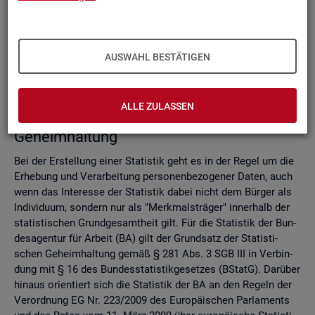
Do­mi­nanz­re­gel
Ver­fah­ren zur Si­cher­stel­lung der sta­tis­ti­schen Ge­heim­hal­
tung
Zell­sper­rungs­ver­fah­ren
AUSWAHL BESTÄTIGEN
Run­dungs­ver­fah­ren
Ver­gleich der Ver­fah­ren
ALLE ZULASSEN
Recht­li­che Grund­la­gen der sta­tis­ti­schen
Ge­heim­hal­tung
Bei der Er­stel­lung einer Sta­tis­tik geht es in der Regel um die
Er­he­bung und Ver­ar­bei­tung per­so­nen­be­zo­ge­ner Daten, auch
wenn das In­ter­es­se der Sta­tis­tik dabei nicht dem Bür­ger als
In­di­vi­du­um, son­dern nur als "Merk­mals­trä­ger" in­ner­halb der
sta­tis­ti­schen Grund­ge­samt­heit gilt. Für die Sta­tis­tik der Bun­
des­agen­tur für Ar­beit (BA) gilt der Grund­satz der Sta­tis­ti­
schen Ge­heim­hal­tung gemäß § 281 Abs. 3 SGB III in Ver­bin­
dung mit § 16 des Bun­des­sta­tis­tik­ge­set­zes (BStatG). Dar­über
hin­aus ori­en­tiert sich die Sta­tis­tik der BA an den Re­geln der
Ver­ord­nung EG Nr. 223/2009 des Eu­ro­päi­schen Par­la­ments