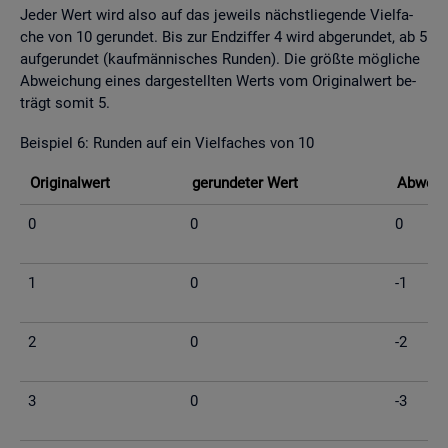
Jeder Wert wird also auf das je­weils nächst­lie­gen­de Viel­fa­
che von 10 ge­run­det. Bis zur End­zif­fer 4 wird ab­ge­run­det, ab 5
auf­ge­run­det (kauf­män­ni­sches Run­den). Die grö­ß­te mög­li­che
Ab­wei­chung eines dar­ge­stell­ten Werts vom Ori­gi­nal­wert be­
trägt somit 5.
Bei­spiel 6: Run­den auf ein Viel­fa­ches von 10
Ori­gi­nal­wert
ge­run­de­ter Wert
Ab­wei­c
0
0
0
1
0
-1
2
0
-2
3
0
-3