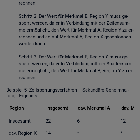
rech­nen.
Schritt 2: Der Wert für Merk­mal B, Re­gi­on Y muss ge­
sperrt wer­den, da er in Ver­bin­dung mit der Zei­len­sum­
me er­mög­licht, den Wert für Merk­mal A, Re­gi­on Y zu er­
rech­nen und so auf Merk­mal A, Re­gi­on X ge­schlos­sen
wer­den kann.
Schritt 3: Der Wert für Merk­mal B, Re­gi­on X muss ge­
sperrt wer­den, da er in Ver­bin­dung mit der Spal­ten­sum­
me er­mög­licht, den Wert für Merk­mal B, Re­gi­on Y zu er­
rech­nen.
Bei­spiel 5: Zell­sper­rungs­ver­fah­ren – Se­kun­dä­re Ge­heim­hal­
tung - Er­geb­nis
Re­gi­on
Ins­ge­samt
dav. Merk­mal A
dav. Mer
Ins­ge­samt
22
6
12
dav. Re­gi­on X
14
*
*