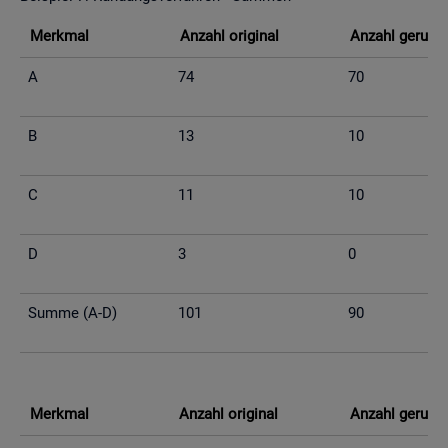
Merk­mal
An­zahl ori­gi­nal
An­zahl ge­run­d
A
74
70
B
13
10
C
11
10
D
3
0
Summe (A-D)
101
90
Merk­mal
An­zahl ori­gi­nal
An­zahl ge­run­d