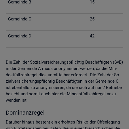
Ge­mein­de B
15
Ge­mein­de C
25
Ge­mein­de D
42
Die Zahl der So­zi­al­ver­si­che­rungs­pflich­tig Be­schäf­tig­ten (SvB)
in der Ge­mein­de A muss an­ony­mi­siert wer­den, da die Min­
dest­fall­zahl­re­gel dies un­mit­tel­bar er­for­dert. Die Zahl der So­
zi­al­ver­si­che­rungs­pflich­tig Be­schäf­tig­ten in der Ge­mein­de C
ist eben­falls zu an­ony­mi­sie­ren, da sie sich auf nur 2 Be­trie­be
be­zieht und somit auch hier die Min­dest­fall­zahl­re­gel an­zu­
wen­den ist.
Do­mi­nanz­re­gel
Dar­über hin­aus be­steht ein er­höh­tes Ri­si­ko der Of­fen­le­gung
von Ein­zel­an­ga­ben bei Daten, die in einer hier­ar­chi­schen Be­