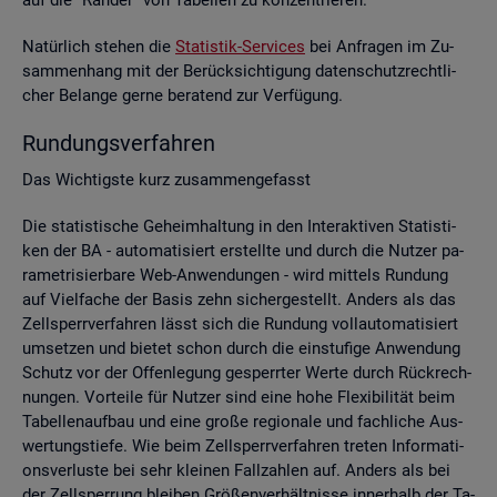
Na­tür­lich ste­hen die
Sta­tis­tik-Ser­vices
bei An­fra­gen im Zu­
sam­men­hang mit der Be­rück­sich­ti­gung da­ten­schutz­recht­li­
cher Be­lan­ge gerne be­ra­tend zur Ver­fü­gung.
Run­dungs­ver­fah­ren
Das Wich­tigs­te kurz zu­sam­men­ge­fasst
Die sta­tis­ti­sche Ge­heim­hal­tung in den In­ter­ak­ti­ven Sta­tis­ti­
ken der BA - au­to­ma­ti­siert er­stell­te und durch die Nut­zer pa­
ra­me­tri­sier­ba­re Web-An­wen­dun­gen - wird mit­tels Run­dung
auf Viel­fa­che der Basis zehn si­cher­ge­stellt. An­ders als das
Zell­sperr­ver­fah­ren lässt sich die Run­dung voll­au­to­ma­ti­siert
um­set­zen und bie­tet schon durch die ein­stu­fi­ge An­wen­dung
Schutz vor der Of­fen­le­gung ge­sperr­ter Werte durch Rück­rech­
nun­gen. Vor­tei­le für Nut­zer sind eine hohe Fle­xi­bi­li­tät beim
Ta­bel­len­auf­bau und eine große re­gio­na­le und fach­li­che Aus­
wer­tungs­tie­fe. Wie beim Zell­sperr­ver­fah­ren tre­ten In­for­ma­ti­
ons­ver­lus­te bei sehr klei­nen Fall­zah­len auf. An­ders als bei
der Zell­sper­rung blei­ben Grö­ßen­ver­hält­nis­se in­ner­halb der Ta­