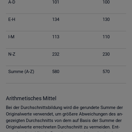
A-D
101
100
E-H
134
130
I-M
113
110
N-Z
232
230
Summe (A-Z)
580
570
Arith­me­ti­sches Mit­tel
Bei der Durch­schnitts­bil­dung wird die ge­run­de­te Summe der
Ori­gi­nal­wer­te ver­wen­det, um grö­ße­re Ab­wei­chun­gen des an­
ge­zeig­ten Durch­schnitts von dem auf Basis der Summe der
Ori­gi­nal­wer­te er­rech­ne­ten Durch­schnitt zu ver­mei­den. Ent­