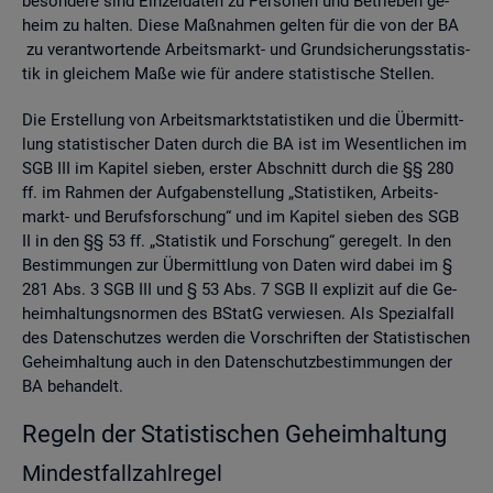
be­son­de­re sind Ein­zel­da­ten zu Per­so­nen und Be­trie­ben ge­
heim zu hal­ten. Diese Maß­nah­men gel­ten für die von der BA
zu ver­ant­wor­ten­de Ar­beits­markt- und Grund­si­che­rungs­sta­tis­
tik in glei­chem Maße wie für an­de­re sta­tis­ti­sche Stel­len.
Die Er­stel­lung von Ar­beits­markt­sta­tis­ti­ken und die Über­mitt­
lung sta­tis­ti­scher Daten durch die BA ist im We­sent­li­chen im
SGB III im Ka­pi­tel sie­ben, ers­ter Ab­schnitt durch die §§ 280
ff. im Rah­men der Auf­ga­ben­stel­lung „Sta­tis­ti­ken, Ar­beits­
markt- und Be­rufs­for­schung“ und im Ka­pi­tel sie­ben des SGB
II in den §§ 53 ff. „Sta­tis­tik und For­schung“ ge­re­gelt. In den
Be­stim­mun­gen zur Über­mitt­lung von Daten wird dabei im §
281 Abs. 3 SGB III und § 53 Abs. 7 SGB II ex­pli­zit auf die Ge­
heim­hal­tungs­nor­men des BStatG ver­wie­sen. Als Spe­zi­al­fall
des Da­ten­schut­zes wer­den die Vor­schrif­ten der Sta­tis­ti­schen
Ge­heim­hal­tung auch in den Da­ten­schutz­be­stim­mun­gen der
BA be­han­delt.
Re­geln der Sta­tis­ti­schen Ge­heim­hal­tung
Min­dest­fall­zahl­re­gel