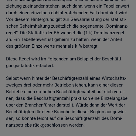
zie­hung zu­ein­an­der ste­hen, auch dann, wenn ein Ta­bel­len­wert
durch einen ein­zel­nen da­hin­ter­ste­hen­den Fall do­mi­niert wird.
Vor die­sem Hin­ter­grund gilt zur Ge­währ­leis­tung der sta­tis­ti­
schen Ge­heim­hal­tung zu­sätz­lich die so­ge­nann­te „Do­mi­nanz­
re­gel“. Die Sta­tis­tik der BA wen­det die (1,k)-Do­mi­nanz­re­gel
an. Ein Ta­bel­len­wert ist ge­heim zu hal­ten, wenn der An­teil
des grö­ß­ten Ein­zel­werts mehr als k % be­trägt.
Diese Regel wird im Fol­gen­den am Bei­spiel der Be­schäf­ti­
gungs­sta­tis­tik er­läu­tert:
Selbst wenn hin­ter der Be­schäf­tig­ten­zahl eines Wirt­schafts­
zwei­ges drei oder mehr Be­trie­be ste­hen, kann einer die­ser
Be­trie­be einen so hohen Be­schäf­tig­ten­an­teil auf sich ver­ei­
nen, dass die Be­schäf­tig­ten­zahl prak­tisch eine Ein­zel­an­ga­be
über den Bran­chen­füh­rer dar­stellt. Würde dann der Wert der
Be­schäf­tig­ten für diese Bran­che in die­ser Re­gi­on aus­ge­wie­
sen, so könn­te leicht auf die Be­schäf­tig­ten­zahl des Do­mi­
nanz­be­triebs rück­ge­schlos­sen wer­den.