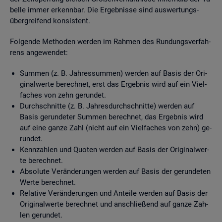
bel­le immer er­kenn­bar. Die Er­geb­nis­se sind aus­wer­tungs­
über­grei­fend kon­sis­tent.
Fol­gen­de Me­tho­den wer­den im Rah­men des Run­dungs­ver­fah­
rens an­ge­wen­det:
Sum­men (z. B. Jah­res­sum­men) wer­den auf Basis der Ori­
gi­nal­wer­te be­rech­net, erst das Er­geb­nis wird auf ein Viel­
fa­ches von zehn ge­run­det.
Durch­schnit­te (z. B. Jah­res­durch­schnit­te) wer­den auf
Basis ge­run­de­ter Sum­men be­rech­net, das Er­geb­nis wird
auf eine ganze Zahl (nicht auf ein Viel­fa­ches von zehn) ge­
run­det.
Kenn­zah­len und Quo­ten wer­den auf Basis der Ori­gi­nal­wer­
te be­rech­net.
Ab­so­lu­te Ver­än­de­run­gen wer­den auf Basis der ge­run­de­ten
Werte be­rech­net.
Re­la­ti­ve Ver­än­de­run­gen und An­tei­le wer­den auf Basis der
Ori­gi­nal­wer­te be­rech­net und an­schlie­ßend auf ganze Zah­
len ge­run­det.