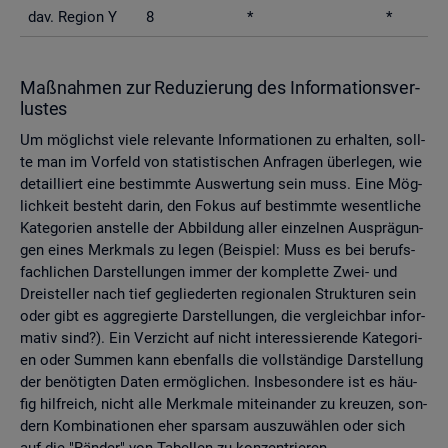
dav. Re­gi­on Y
8
*
*
Maß­nah­men zur Re­du­zie­rung des In­for­ma­ti­ons­ver­
lus­tes
Um mög­lichst viele re­le­van­te In­for­ma­tio­nen zu er­hal­ten, soll­
te man im Vor­feld von sta­tis­ti­schen An­fra­gen über­le­gen, wie
de­tail­liert eine be­stimm­te Aus­wer­tung sein muss. Eine Mög­
lich­keit be­steht darin, den Fokus auf be­stimm­te we­sent­li­che
Ka­te­go­ri­en an­stel­le der Ab­bil­dung aller ein­zel­nen Aus­prä­gun­
gen eines Merk­mals zu legen (Bei­spiel: Muss es bei be­rufs­
fach­li­chen Dar­stel­lun­gen immer der kom­plet­te Zwei- und
Drei­stel­ler nach tief ge­glie­der­ten re­gio­na­len Struk­tu­ren sein
oder gibt es agg­re­gier­te Dar­stel­lun­gen, die ver­gleich­bar in­for­
ma­tiv sind?). Ein Ver­zicht auf nicht in­ter­es­sie­ren­de Ka­te­go­ri­
en oder Sum­men kann eben­falls die voll­stän­di­ge Dar­stel­lung
der be­nö­tig­ten Daten er­mög­li­chen. Ins­be­son­de­re ist es häu­
fig hilf­reich, nicht alle Merk­ma­le mit­ein­an­der zu kreu­zen, son­
dern Kom­bi­na­tio­nen eher spar­sam aus­zu­wäh­len oder sich
auf die "Rän­der" von Ta­bel­len zu kon­zen­trie­ren.