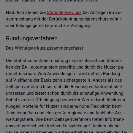
Na­tür­lich ste­hen die
Sta­tis­tik-Ser­vices
bei An­fra­gen im Zu­
sam­men­hang mit der Be­rück­sich­ti­gung da­ten­schutz­recht­li­
cher Be­lan­ge gerne be­ra­tend zur Ver­fü­gung.
Run­dungs­ver­fah­ren
Das Wich­tigs­te kurz zu­sam­men­ge­fasst
Die sta­tis­ti­sche Ge­heim­hal­tung in den In­ter­ak­ti­ven Sta­tis­ti­
ken der BA - au­to­ma­ti­siert er­stell­te und durch die Nut­zer pa­
ra­me­tri­sier­ba­re Web-An­wen­dun­gen - wird mit­tels Run­dung
auf Viel­fa­che der Basis zehn si­cher­ge­stellt. An­ders als das
Zell­sperr­ver­fah­ren lässt sich die Run­dung voll­au­to­ma­ti­siert
um­set­zen und bie­tet schon durch die ein­stu­fi­ge An­wen­dung
Schutz vor der Of­fen­le­gung ge­sperr­ter Werte durch Rück­rech­
nun­gen. Vor­tei­le für Nut­zer sind eine hohe Fle­xi­bi­li­tät beim
Ta­bel­len­auf­bau und eine große re­gio­na­le und fach­li­che Aus­
wer­tungs­tie­fe. Wie beim Zell­sperr­ver­fah­ren tre­ten In­for­ma­ti­
ons­ver­lus­te bei sehr klei­nen Fall­zah­len auf. An­ders als bei
der Zell­sper­rung blei­ben Grö­ßen­ver­hält­nis­se in­ner­halb der Ta­