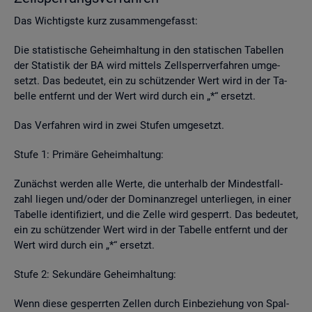
Das Wich­tigs­te kurz zu­sam­men­ge­fasst:
Die sta­tis­ti­sche Ge­heim­hal­tung in den sta­ti­schen Ta­bel­len
der Sta­tis­tik der BA wird mit­tels Zell­sperr­ver­fah­ren um­ge­
setzt. Das be­deu­tet, ein zu schüt­zen­der Wert wird in der Ta­
bel­le ent­fernt und der Wert wird durch ein „*“ er­setzt.
Das Ver­fah­ren wird in zwei Stu­fen um­ge­setzt.
Stufe 1: Pri­mä­re Ge­heim­hal­tung:
Zu­nächst wer­den alle Werte, die un­ter­halb der Min­dest­fall­
zahl lie­gen und/oder der Do­mi­nanz­re­gel un­ter­lie­gen, in einer
Ta­bel­le iden­ti­fi­ziert, und die Zelle wird ge­sperrt. Das be­deu­tet,
ein zu schüt­zen­der Wert wird in der Ta­bel­le ent­fernt und der
Wert wird durch ein „*“ er­setzt.
Stufe 2: Se­kun­dä­re Ge­heim­hal­tung:
Wenn diese ge­sperr­ten Zel­len durch Ein­be­zie­hung von Spal­