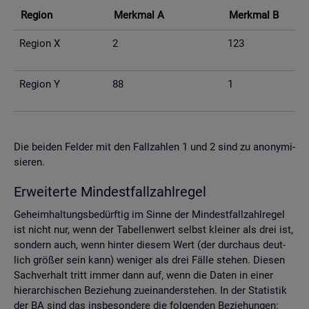
Re­gi­on
Merk­mal A
Merk­mal B
Re­gi­on X
2
123
Re­gi­on Y
88
1
Die bei­den Fel­der mit den Fall­zah­len 1 und 2 sind zu an­ony­mi­
sie­ren.
Er­wei­ter­te Min­dest­fall­zahl­re­gel
Ge­heim­hal­tungs­be­dürf­tig im Sinne der Min­dest­fall­zahl­re­gel
ist nicht nur, wenn der Ta­bel­len­wert selbst klei­ner als drei ist,
son­dern auch, wenn hin­ter die­sem Wert (der durch­aus deut­
lich grö­ßer sein kann) we­ni­ger als drei Fälle ste­hen. Die­sen
Sach­ver­halt tritt immer dann auf, wenn die Daten in einer
hier­ar­chi­schen Be­zie­hung zu­ein­an­der­ste­hen. In der Sta­tis­tik
der BA sind das ins­be­son­de­re die fol­gen­den Be­zie­hun­gen: