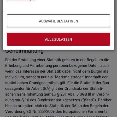
Do­mi­nanz­re­gel
Ver­fah­ren zur Si­cher­stel­lung der sta­tis­ti­schen Ge­heim­hal­
tung
Zell­sper­rungs­ver­fah­ren
AUSWAHL BESTÄTIGEN
Run­dungs­ver­fah­ren
Ver­gleich der Ver­fah­ren
ALLE ZULASSEN
Recht­li­che Grund­la­gen der sta­tis­ti­schen
Ge­heim­hal­tung
Bei der Er­stel­lung einer Sta­tis­tik geht es in der Regel um die
Er­he­bung und Ver­ar­bei­tung per­so­nen­be­zo­ge­ner Daten, auch
wenn das In­ter­es­se der Sta­tis­tik dabei nicht dem Bür­ger als
In­di­vi­du­um, son­dern nur als "Merk­mals­trä­ger" in­ner­halb der
sta­tis­ti­schen Grund­ge­samt­heit gilt. Für die Sta­tis­tik der Bun­
des­agen­tur für Ar­beit (BA) gilt der Grund­satz der Sta­tis­ti­
schen Ge­heim­hal­tung gemäß § 281 Abs. 3 SGB III in Ver­bin­
dung mit § 16 des Bun­des­sta­tis­tik­ge­set­zes (BStatG). Dar­über
hin­aus ori­en­tiert sich die Sta­tis­tik der BA an den Re­geln der
Ver­ord­nung EG Nr. 223/2009 des Eu­ro­päi­schen Par­la­ments