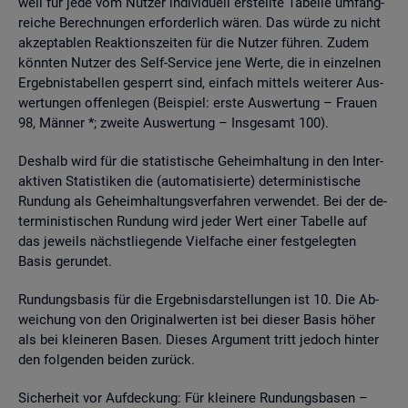
weil für jede vom Nut­zer in­di­vi­du­ell er­stell­te Ta­bel­le um­fang­
rei­che Be­rech­nun­gen er­for­der­lich wären. Das würde zu nicht
ak­zep­ta­blen Re­ak­ti­ons­zei­ten für die Nut­zer füh­ren. Zudem
könn­ten Nut­zer des Self-Ser­vice jene Werte, die in ein­zel­nen
Er­geb­nis­ta­bel­len ge­sperrt sind, ein­fach mit­tels wei­te­rer Aus­
wer­tun­gen of­fen­le­gen (Bei­spiel: erste Aus­wer­tung – Frau­en
98, Män­ner *; zwei­te Aus­wer­tung – Ins­ge­samt 100).
Des­halb wird für die sta­tis­ti­sche Ge­heim­hal­tung in den In­ter­
ak­ti­ven Sta­tis­ti­ken die (au­to­ma­ti­sier­te) de­ter­mi­nis­ti­sche
Run­dung als Ge­heim­hal­tungs­ver­fah­ren ver­wen­det. Bei der de­
ter­mi­nis­ti­schen Run­dung wird jeder Wert einer Ta­bel­le auf
das je­weils nächst­lie­gen­de Viel­fa­che einer fest­ge­leg­ten
Basis ge­run­det.
Run­dungs­ba­sis für die Er­geb­nis­dar­stel­lun­gen ist 10. Die Ab­
wei­chung von den Ori­gi­nal­wer­ten ist bei die­ser Basis höher
als bei klei­ne­ren Basen. Die­ses Ar­gu­ment tritt je­doch hin­ter
den fol­gen­den bei­den zu­rück.
Si­cher­heit vor Auf­de­ckung: Für klei­ne­re Run­dungs­ba­sen –