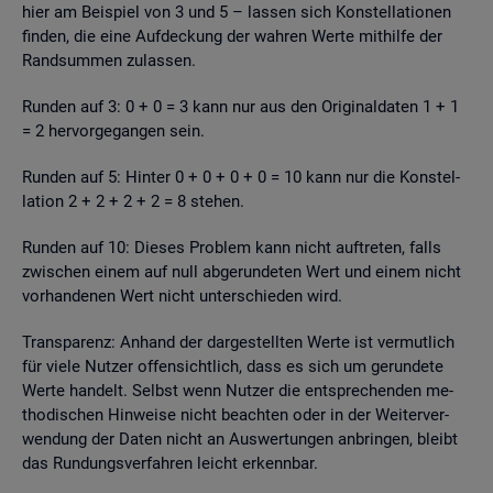
hier am Bei­spiel von 3 und 5 – las­sen sich Kon­stel­la­tio­nen
fin­den, die eine Auf­de­ckung der wah­ren Werte mit­hil­fe der
Rand­sum­men zu­las­sen.
Run­den auf 3: 0 + 0 = 3 kann nur aus den Ori­gi­nal­da­ten 1 + 1
= 2 her­vor­ge­gan­gen sein.
Run­den auf 5: Hin­ter 0 + 0 + 0 + 0 = 10 kann nur die Kon­stel­
la­ti­on 2 + 2 + 2 + 2 = 8 ste­hen.
Run­den auf 10: Die­ses Pro­blem kann nicht auf­tre­ten, falls
zwi­schen einem auf null ab­ge­run­de­ten Wert und einem nicht
vor­han­de­nen Wert nicht un­ter­schie­den wird.
Trans­pa­renz: An­hand der dar­ge­stell­ten Werte ist ver­mut­lich
für viele Nut­zer of­fen­sicht­lich, dass es sich um ge­run­de­te
Werte han­delt. Selbst wenn Nut­zer die ent­spre­chen­den me­
tho­di­schen Hin­wei­se nicht be­ach­ten oder in der Wei­ter­ver­
wen­dung der Daten nicht an Aus­wer­tun­gen an­brin­gen, bleibt
das Run­dungs­ver­fah­ren leicht er­kenn­bar.