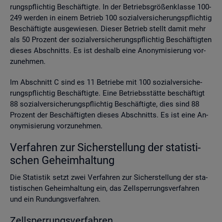
rungs­pflich­tig Be­schäf­tig­te. In der Be­triebs­grö­ßen­klas­se 100-
249 wer­den in einem Be­trieb 100 so­zi­al­ver­si­che­rungs­pflich­tig
Be­schäf­tig­te aus­ge­wie­sen. Die­ser Be­trieb stellt damit mehr
als 50 Pro­zent der so­zi­al­ver­si­che­rungs­pflich­tig Be­schäf­tig­ten
die­ses Ab­schnitts. Es ist des­halb eine An­ony­mi­sie­rung vor­
zu­neh­men.
Im Ab­schnitt C sind es 11 Be­trie­be mit 100 so­zi­al­ver­si­che­
rungs­pflich­tig Be­schäf­tig­te. Eine Be­triebs­stät­te be­schäf­tigt
88 so­zi­al­ver­si­che­rungs­pflich­tig Be­schäf­tig­te, dies sind 88
Pro­zent der Be­schäf­tig­ten die­ses Ab­schnitts. Es ist eine An­
ony­mi­sie­rung vor­zu­neh­men.
Ver­fah­ren zur Si­cher­stel­lung der sta­tis­ti­
schen Ge­heim­hal­tung
Die Sta­tis­tik setzt zwei Ver­fah­ren zur Si­cher­stel­lung der sta­
tis­ti­schen Ge­heim­hal­tung ein, das Zell­sper­rungs­ver­fah­ren
und ein Run­dungs­ver­fah­ren.
Zell­sper­rungs­ver­fah­ren