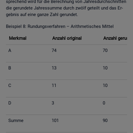
spre­chend wird für die Be­rech­nung von Jah­res­durch­schnit­ten
die ge­run­de­te Jah­res­sum­me durch zwölf ge­teilt und das Er­
geb­nis auf eine ganze Zahl ge­run­det.
Bei­spiel 8: Run­dungs­ver­fah­ren – Arith­me­ti­sches Mit­tel
Merk­mal
An­zahl ori­gi­nal
An­zahl ge­run­d
A
74
70
B
13
10
C
11
10
D
3
0
Summe
101
90