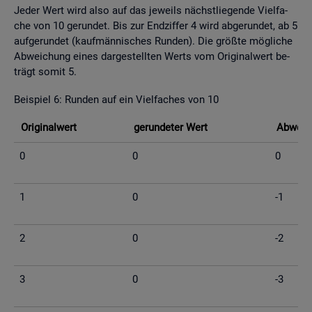
Jeder Wert wird also auf das je­weils nächst­lie­gen­de Viel­fa­
che von 10 ge­run­det. Bis zur End­zif­fer 4 wird ab­ge­run­det, ab 5
auf­ge­run­det (kauf­män­ni­sches Run­den). Die grö­ß­te mög­li­che
Ab­wei­chung eines dar­ge­stell­ten Werts vom Ori­gi­nal­wert be­
trägt somit 5.
Bei­spiel 6: Run­den auf ein Viel­fa­ches von 10
Ori­gi­nal­wert
ge­run­de­ter Wert
Ab­wei­c
0
0
0
1
0
-1
2
0
-2
3
0
-3