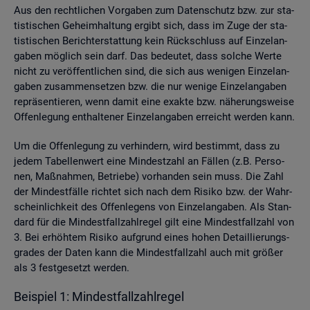
Aus den recht­li­chen Vor­ga­ben zum Da­ten­schutz bzw. zur sta­
tis­ti­schen Ge­heim­hal­tung er­gibt sich, dass im Zuge der sta­
tis­ti­schen Be­richt­erstat­tung kein Rück­schluss auf Ein­zel­an­
ga­ben mög­lich sein darf. Das be­deu­tet, dass sol­che Werte
nicht zu ver­öf­fent­li­chen sind, die sich aus we­ni­gen Ein­zel­an­
ga­ben zu­sam­men­set­zen bzw. die nur we­ni­ge Ein­zel­an­ga­ben
re­prä­sen­tie­ren, wenn damit eine ex­ak­te bzw. nä­he­rungs­wei­se
Of­fen­le­gung ent­hal­te­ner Ein­zel­an­ga­ben er­reicht wer­den kann.
Um die Of­fen­le­gung zu ver­hin­dern, wird be­stimmt, dass zu
jedem Ta­bel­len­wert eine Min­dest­zahl an Fäl­len (z.B. Per­so­
nen, Maß­nah­men, Be­trie­be) vor­han­den sein muss. Die Zahl
der Min­dest­fäl­le rich­tet sich nach dem Ri­si­ko bzw. der Wahr­
schein­lich­keit des Of­fen­le­gens von Ein­zel­an­ga­ben. Als Stan­
dard für die Min­dest­fall­zahl­re­gel gilt eine Min­dest­fall­zahl von
3. Bei er­höh­tem Ri­si­ko auf­grund eines hohen De­tail­lie­rungs­
gra­des der Daten kann die Min­dest­fall­zahl auch mit grö­ßer
als 3 fest­ge­setzt wer­den.
Bei­spiel 1: Min­dest­fall­zahl­re­gel