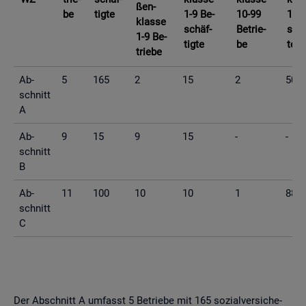
ßen­
be
tig­te
1-9 Be­
10-99
10-9
klas­se
schäf­
Be­trie­
schä
1-9 Be­
tig­te
be
te
trie­be
Ab­
5
165
2
15
2
50
schnitt
A
Ab­
9
15
9
15
-
-
schnitt
B
Ab­
11
100
10
10
1
88
schnitt
C
Der Ab­schnitt A um­fasst 5 Be­trie­be mit 165 so­zi­al­ver­si­che­