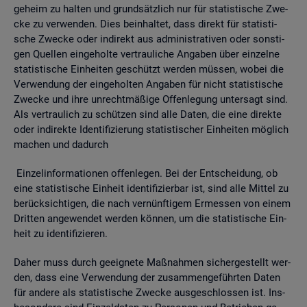
ge­heim zu hal­ten und grund­sätz­lich nur für sta­tis­ti­sche Zwe­
cke zu ver­wen­den. Dies be­inhal­tet, dass di­rekt für sta­tis­ti­
sche Zwe­cke oder in­di­rekt aus ad­mi­nis­tra­ti­ven oder sons­ti­
gen Quel­len ein­ge­hol­te ver­trau­li­che An­ga­ben über ein­zel­ne
sta­tis­ti­sche Ein­hei­ten ge­schützt wer­den müs­sen, wobei die
Ver­wen­dung der ein­ge­hol­ten An­ga­ben für nicht sta­tis­ti­sche
Zwe­cke und ihre un­recht­mä­ßi­ge Of­fen­le­gung un­ter­sagt sind.
Als ver­trau­lich zu schüt­zen sind alle Daten, die eine di­rek­te
oder in­di­rek­te Iden­ti­fi­zie­rung sta­tis­ti­scher Ein­hei­ten mög­lich
ma­chen und da­durch
Ein­zel­in­for­ma­tio­nen of­fen­le­gen. Bei der Ent­schei­dung, ob
eine sta­tis­ti­sche Ein­heit iden­ti­fi­zier­bar ist, sind alle Mit­tel zu
be­rück­sich­ti­gen, die nach ver­nünf­ti­gem Er­mes­sen von einem
Drit­ten an­ge­wen­det wer­den kön­nen, um die sta­tis­ti­sche Ein­
heit zu iden­ti­fi­zie­ren.
Daher muss durch ge­eig­ne­te Maß­nah­men si­cher­ge­stellt wer­
den, dass eine Ver­wen­dung der zu­sam­men­ge­führ­ten Daten
für an­de­re als sta­tis­ti­sche Zwe­cke aus­ge­schlos­sen ist. Ins­