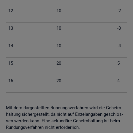
12
10
-2
13
10
-3
14
10
-4
15
20
5
16
20
4
Mit dem dar­ge­stell­ten Run­dungs­ver­fah­ren wird die Ge­heim­
hal­tung si­cher­ge­stellt, da nicht auf En­zel­an­ga­ben ge­schlos­
sen wer­den kann. Eine se­kun­dä­re Ge­heim­hal­tung ist beim
Run­dungs­ver­fah­ren nicht er­for­der­lich.