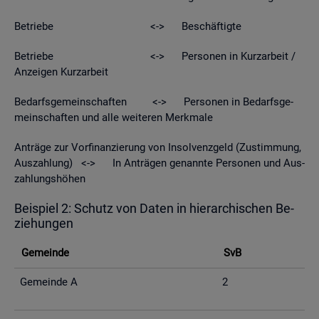
Be­trie­be <-> Be­schäf­tig­te
Be­trie­be <-> Per­so­nen in Kurz­ar­beit /
An­zei­gen Kurz­ar­beit
Be­darfs­ge­mein­schaf­ten <-> Per­so­nen in Be­darfs­ge­
mein­schaf­ten und alle wei­te­ren Merk­ma­le
An­trä­ge zur Vor­fi­nan­zie­rung von In­sol­venz­geld (Zu­stim­mung,
Aus­zah­lung) <-> In An­trä­gen ge­nann­te Per­so­nen und Aus­
zah­lungs­hö­hen
Bei­spiel 2: Schutz von Daten in hier­ar­chi­schen Be­
zie­hun­gen
Ge­mein­de
SvB
Ge­mein­de A
2