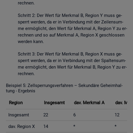
rech­nen.
Schritt 2: Der Wert für Merk­mal B, Re­gi­on Y muss ge­
sperrt wer­den, da er in Ver­bin­dung mit der Zei­len­sum­
me er­mög­licht, den Wert für Merk­mal A, Re­gi­on Y zu er­
rech­nen und so auf Merk­mal A, Re­gi­on X ge­schlos­sen
wer­den kann.
Schritt 3: Der Wert für Merk­mal B, Re­gi­on X muss ge­
sperrt wer­den, da er in Ver­bin­dung mit der Spal­ten­sum­
me er­mög­licht, den Wert für Merk­mal B, Re­gi­on Y zu er­
rech­nen.
Bei­spiel 5: Zell­sper­rungs­ver­fah­ren – Se­kun­dä­re Ge­heim­hal­
tung - Er­geb­nis
Re­gi­on
Ins­ge­samt
dav. Merk­mal A
dav. Mer
Ins­ge­samt
22
6
12
dav. Re­gi­on X
14
*
*