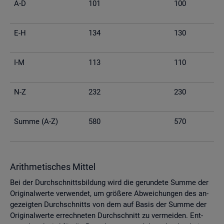
A-D
101
100
E-H
134
130
I-M
113
110
N-Z
232
230
Summe (A-Z)
580
570
Arith­me­ti­sches Mit­tel
Bei der Durch­schnitts­bil­dung wird die ge­run­de­te Summe der
Ori­gi­nal­wer­te ver­wen­det, um grö­ße­re Ab­wei­chun­gen des an­
ge­zeig­ten Durch­schnitts von dem auf Basis der Summe der
Ori­gi­nal­wer­te er­rech­ne­ten Durch­schnitt zu ver­mei­den. Ent­