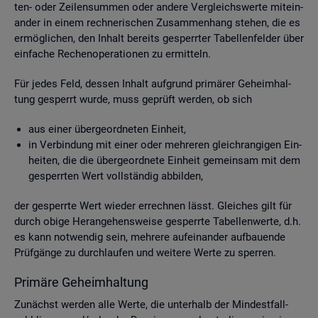
ten- oder Zei­len­sum­men oder an­de­re Ver­gleichs­wer­te mit­ein­
an­der in einem rech­ne­ri­schen Zu­sam­men­hang ste­hen, die es
er­mög­li­chen, den In­halt be­reits ge­sperr­ter Ta­bel­len­fel­der über
ein­fa­che Re­chen­ope­ra­tio­nen zu er­mit­teln.
Für jedes Feld, des­sen In­halt auf­grund pri­mä­rer Ge­heim­hal­
tung ge­sperrt wurde, muss ge­prüft wer­den, ob sich
aus einer über­ge­ord­ne­ten Ein­heit,
in Ver­bin­dung mit einer oder meh­re­ren gleich­ran­gi­gen Ein­
hei­ten, die die über­ge­ord­ne­te Ein­heit ge­mein­sam mit dem
ge­sperr­ten Wert voll­stän­dig ab­bil­den,
der ge­sperr­te Wert wie­der er­rech­nen lässt. Glei­ches gilt für
durch obige Her­an­ge­hens­wei­se ge­sperr­te Ta­bel­len­wer­te, d.h.
es kann not­wen­dig sein, meh­re­re auf­ein­an­der auf­bau­en­de
Prüf­gän­ge zu durch­lau­fen und wei­te­re Werte zu sper­ren.
Pri­mä­re Ge­heim­hal­tung
Zu­nächst wer­den alle Werte, die un­ter­halb der Min­dest­fall­