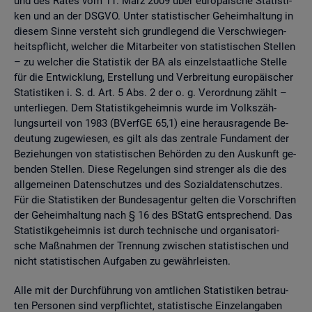
und des Rates vom 11. März 2009 über eu­ro­päi­sche Sta­tis­ti­
ken und an der DSGVO. Unter sta­tis­ti­scher Ge­heim­hal­tung in
die­sem Sinne ver­steht sich grund­le­gend die Ver­schwie­gen­
heits­pflicht, wel­cher die Mit­ar­bei­ter von sta­tis­ti­schen Stel­len
– zu wel­cher die Sta­tis­tik der BA als ein­zel­staat­li­che Stel­le
für die Ent­wick­lung, Er­stel­lung und Ver­brei­tung eu­ro­päi­scher
Sta­tis­ti­ken i. S. d. Art. 5 Abs. 2 der o. g. Ver­ord­nung zählt –
un­ter­lie­gen. Dem Sta­tis­tik­ge­heim­nis wurde im Volks­zäh­
lungs­ur­teil von 1983 (BVerf­GE 65,1) eine her­aus­ra­gen­de Be­
deu­tung zu­ge­wie­sen, es gilt als das zen­tra­le Fun­da­ment der
Be­zie­hun­gen von sta­tis­ti­schen Be­hör­den zu den Aus­kunft ge­
ben­den Stel­len. Diese Re­ge­lun­gen sind stren­ger als die des
all­ge­mei­nen Da­ten­schut­zes und des So­zi­al­da­ten­schut­zes.
Für die Sta­tis­ti­ken der Bun­des­agen­tur gel­ten die Vor­schrif­ten
der Ge­heim­hal­tung nach § 16 des BStatG ent­spre­chend. Das
Sta­tis­tik­ge­heim­nis ist durch tech­ni­sche und or­ga­ni­sa­to­ri­
sche Maß­nah­men der Tren­nung zwi­schen sta­tis­ti­schen und
nicht sta­tis­ti­schen Auf­ga­ben zu ge­währ­leis­ten.
Alle mit der Durch­füh­rung von amt­li­chen Sta­tis­ti­ken be­trau­
ten Per­so­nen sind ver­pflich­tet, sta­tis­ti­sche Ein­zel­an­ga­ben