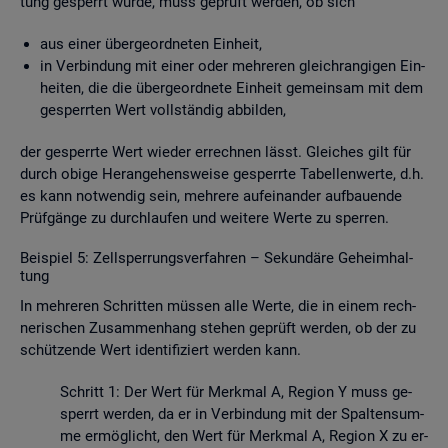
tung ge­sperrt wurde, muss ge­prüft wer­den, ob sich
aus einer über­ge­ord­ne­ten Ein­heit,
in Ver­bin­dung mit einer oder meh­re­ren gleich­ran­gi­gen Ein­
hei­ten, die die über­ge­ord­ne­te Ein­heit ge­mein­sam mit dem
ge­sperr­ten Wert voll­stän­dig ab­bil­den,
der ge­sperr­te Wert wie­der er­rech­nen lässt. Glei­ches gilt für
durch obige Her­an­ge­hens­wei­se ge­sperr­te Ta­bel­len­wer­te, d.h.
es kann not­wen­dig sein, meh­re­re auf­ein­an­der auf­bau­en­de
Prüf­gän­ge zu durch­lau­fen und wei­te­re Werte zu sper­ren.
Bei­spiel 5: Zell­sper­rungs­ver­fah­ren – Se­kun­dä­re Ge­heim­hal­
tung
In meh­re­ren Schrit­ten müs­sen alle Werte, die in einem rech­
ne­ri­schen Zu­sam­men­hang ste­hen ge­prüft wer­den, ob der zu
schüt­zen­de Wert iden­ti­fi­ziert wer­den kann.
Schritt 1: Der Wert für Merk­mal A, Re­gi­on Y muss ge­
sperrt wer­den, da er in Ver­bin­dung mit der Spal­ten­sum­
me er­mög­licht, den Wert für Merk­mal A, Re­gi­on X zu er­