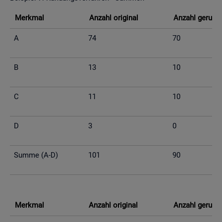
Merk­mal
An­zahl ori­gi­nal
An­zahl ge­run­d
A
74
70
B
13
10
C
11
10
D
3
0
Summe (A-D)
101
90
Merk­mal
An­zahl ori­gi­nal
An­zahl ge­run­d