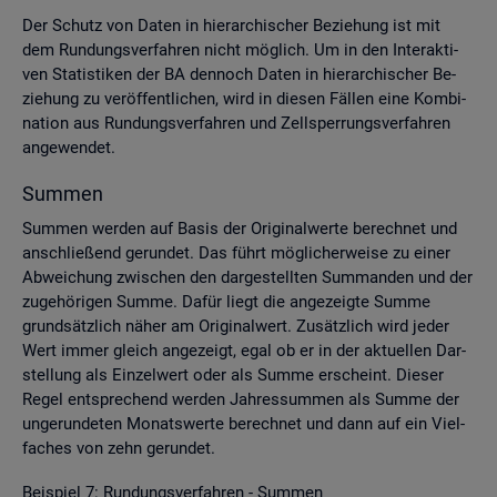
Der Schutz von Daten in hier­ar­chi­scher Be­zie­hung ist mit
dem Run­dungs­ver­fah­ren nicht mög­lich. Um in den In­ter­ak­ti­
ven Sta­tis­ti­ken der BA den­noch Daten in hier­ar­chi­scher Be­
zie­hung zu ver­öf­fent­li­chen, wird in die­sen Fäl­len eine Kom­bi­
na­ti­on aus Run­dungs­ver­fah­ren und Zell­sper­rungs­ver­fah­ren
an­ge­wen­det.
Sum­men
Sum­men wer­den auf Basis der Ori­gi­nal­wer­te be­rech­net und
an­schlie­ßend ge­run­det. Das führt mög­li­cher­wei­se zu einer
Ab­wei­chung zwi­schen den dar­ge­stell­ten Sum­man­den und der
zu­ge­hö­ri­gen Summe. Dafür liegt die an­ge­zeig­te Summe
grund­sätz­lich näher am Ori­gi­nal­wert. Zu­sätz­lich wird jeder
Wert immer gleich an­ge­zeigt, egal ob er in der ak­tu­el­len Dar­
stel­lung als Ein­zel­wert oder als Summe er­scheint. Die­ser
Regel ent­spre­chend wer­den Jah­res­sum­men als Summe der
un­ge­run­de­ten Mo­nats­wer­te be­rech­net und dann auf ein Viel­
fa­ches von zehn ge­run­det.
Bei­spiel 7: Run­dungs­ver­fah­ren - Sum­men