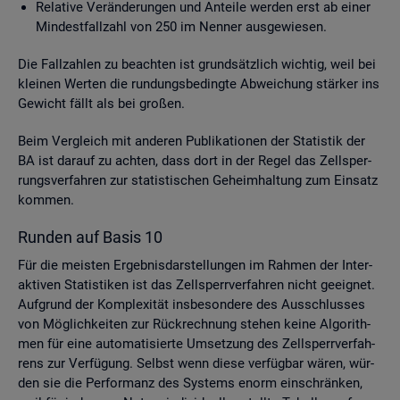
Re­la­ti­ve Ver­än­de­run­gen und An­tei­le wer­den erst ab einer
Min­dest­fall­zahl von 250 im Nen­ner aus­ge­wie­sen.
Die Fall­zah­len zu be­ach­ten ist grund­sätz­lich wich­tig, weil bei
klei­nen Wer­ten die run­dungs­be­ding­te Ab­wei­chung stär­ker ins
Ge­wicht fällt als bei gro­ßen.
Beim Ver­gleich mit an­de­ren Pu­bli­ka­tio­nen der Sta­tis­tik der
BA ist dar­auf zu ach­ten, dass dort in der Regel das Zell­sper­
rungs­ver­fah­ren zur sta­tis­ti­schen Ge­heim­hal­tung zum Ein­satz
kom­men.
Run­den auf Basis 10
Für die meis­ten Er­geb­nis­dar­stel­lun­gen im Rah­men der In­ter­
ak­ti­ven Sta­tis­ti­ken ist das Zell­sperr­ver­fah­ren nicht ge­eig­net.
Auf­grund der Kom­ple­xi­tät ins­be­son­de­re des Aus­schlus­ses
von Mög­lich­kei­ten zur Rück­rech­nung ste­hen keine Al­go­rith­
men für eine au­to­ma­ti­sier­te Um­set­zung des Zell­sperr­ver­fah­
rens zur Ver­fü­gung. Selbst wenn diese ver­füg­bar wären, wür­
den sie die Per­for­manz des Sys­tems enorm ein­schrän­ken,