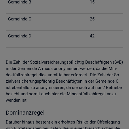
Ge­mein­de B
15
Ge­mein­de C
25
Ge­mein­de D
42
Die Zahl der So­zi­al­ver­si­che­rungs­pflich­tig Be­schäf­tig­ten (SvB)
in der Ge­mein­de A muss an­ony­mi­siert wer­den, da die Min­
dest­fall­zahl­re­gel dies un­mit­tel­bar er­for­dert. Die Zahl der So­
zi­al­ver­si­che­rungs­pflich­tig Be­schäf­tig­ten in der Ge­mein­de C
ist eben­falls zu an­ony­mi­sie­ren, da sie sich auf nur 2 Be­trie­be
be­zieht und somit auch hier die Min­dest­fall­zahl­re­gel an­zu­
wen­den ist.
Do­mi­nanz­re­gel
Dar­über hin­aus be­steht ein er­höh­tes Ri­si­ko der Of­fen­le­gung
von Ein­zel­an­ga­ben bei Daten, die in einer hier­ar­chi­schen Be­