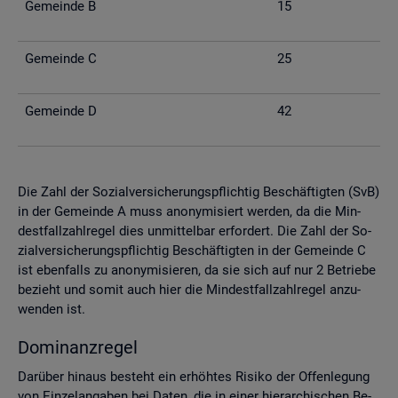
Ge­mein­de B
15
Ge­mein­de C
25
Ge­mein­de D
42
Die Zahl der So­zi­al­ver­si­che­rungs­pflich­tig Be­schäf­tig­ten (SvB)
in der Ge­mein­de A muss an­ony­mi­siert wer­den, da die Min­
dest­fall­zahl­re­gel dies un­mit­tel­bar er­for­dert. Die Zahl der So­
zi­al­ver­si­che­rungs­pflich­tig Be­schäf­tig­ten in der Ge­mein­de C
ist eben­falls zu an­ony­mi­sie­ren, da sie sich auf nur 2 Be­trie­be
be­zieht und somit auch hier die Min­dest­fall­zahl­re­gel an­zu­
wen­den ist.
Do­mi­nanz­re­gel
Dar­über hin­aus be­steht ein er­höh­tes Ri­si­ko der Of­fen­le­gung
von Ein­zel­an­ga­ben bei Daten, die in einer hier­ar­chi­schen Be­