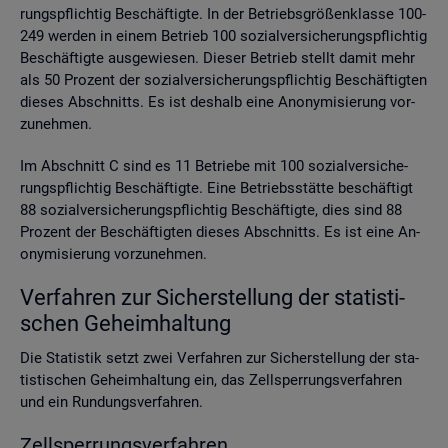
rungs­pflich­tig Be­schäf­tig­te. In der Be­triebs­grö­ßen­klas­se 100-
249 wer­den in einem Be­trieb 100 so­zi­al­ver­si­che­rungs­pflich­tig
Be­schäf­tig­te aus­ge­wie­sen. Die­ser Be­trieb stellt damit mehr
als 50 Pro­zent der so­zi­al­ver­si­che­rungs­pflich­tig Be­schäf­tig­ten
die­ses Ab­schnitts. Es ist des­halb eine An­ony­mi­sie­rung vor­
zu­neh­men.
Im Ab­schnitt C sind es 11 Be­trie­be mit 100 so­zi­al­ver­si­che­
rungs­pflich­tig Be­schäf­tig­te. Eine Be­triebs­stät­te be­schäf­tigt
88 so­zi­al­ver­si­che­rungs­pflich­tig Be­schäf­tig­te, dies sind 88
Pro­zent der Be­schäf­tig­ten die­ses Ab­schnitts. Es ist eine An­
ony­mi­sie­rung vor­zu­neh­men.
Ver­fah­ren zur Si­cher­stel­lung der sta­tis­ti­
schen Ge­heim­hal­tung
Die Sta­tis­tik setzt zwei Ver­fah­ren zur Si­cher­stel­lung der sta­
tis­ti­schen Ge­heim­hal­tung ein, das Zell­sper­rungs­ver­fah­ren
und ein Run­dungs­ver­fah­ren.
Zell­sper­rungs­ver­fah­ren