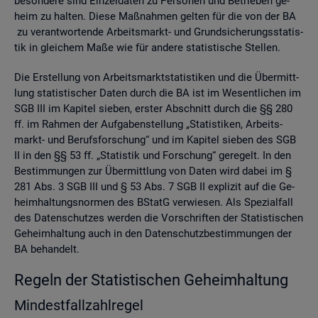
be­son­de­re sind Ein­zel­da­ten zu Per­so­nen und Be­trie­ben ge­
heim zu hal­ten. Diese Maß­nah­men gel­ten für die von der BA
zu ver­ant­wor­ten­de Ar­beits­markt- und Grund­si­che­rungs­sta­tis­
tik in glei­chem Maße wie für an­de­re sta­tis­ti­sche Stel­len.
Die Er­stel­lung von Ar­beits­markt­sta­tis­ti­ken und die Über­mitt­
lung sta­tis­ti­scher Daten durch die BA ist im We­sent­li­chen im
SGB III im Ka­pi­tel sie­ben, ers­ter Ab­schnitt durch die §§ 280
ff. im Rah­men der Auf­ga­ben­stel­lung „Sta­tis­ti­ken, Ar­beits­
markt- und Be­rufs­for­schung“ und im Ka­pi­tel sie­ben des SGB
II in den §§ 53 ff. „Sta­tis­tik und For­schung“ ge­re­gelt. In den
Be­stim­mun­gen zur Über­mitt­lung von Daten wird dabei im §
281 Abs. 3 SGB III und § 53 Abs. 7 SGB II ex­pli­zit auf die Ge­
heim­hal­tungs­nor­men des BStatG ver­wie­sen. Als Spe­zi­al­fall
des Da­ten­schut­zes wer­den die Vor­schrif­ten der Sta­tis­ti­schen
Ge­heim­hal­tung auch in den Da­ten­schutz­be­stim­mun­gen der
BA be­han­delt.
Re­geln der Sta­tis­ti­schen Ge­heim­hal­tung
Min­dest­fall­zahl­re­gel