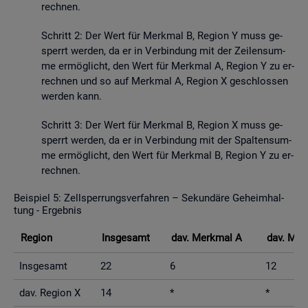
rech­nen.
Schritt 2: Der Wert für Merk­mal B, Re­gi­on Y muss ge­
sperrt wer­den, da er in Ver­bin­dung mit der Zei­len­sum­
me er­mög­licht, den Wert für Merk­mal A, Re­gi­on Y zu er­
rech­nen und so auf Merk­mal A, Re­gi­on X ge­schlos­sen
wer­den kann.
Schritt 3: Der Wert für Merk­mal B, Re­gi­on X muss ge­
sperrt wer­den, da er in Ver­bin­dung mit der Spal­ten­sum­
me er­mög­licht, den Wert für Merk­mal B, Re­gi­on Y zu er­
rech­nen.
Bei­spiel 5: Zell­sper­rungs­ver­fah­ren – Se­kun­dä­re Ge­heim­hal­
tung - Er­geb­nis
Re­gi­on
Ins­ge­samt
dav. Merk­mal A
dav. Mer
Ins­ge­samt
22
6
12
dav. Re­gi­on X
14
*
*