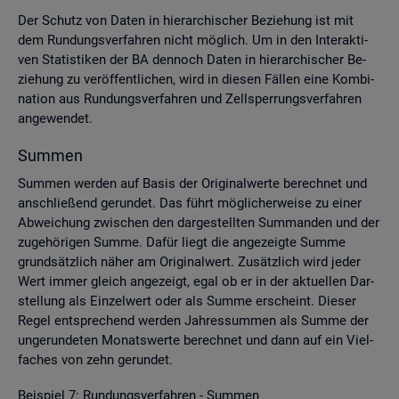
Der Schutz von Daten in hier­ar­chi­scher Be­zie­hung ist mit
dem Run­dungs­ver­fah­ren nicht mög­lich. Um in den In­ter­ak­ti­
ven Sta­tis­ti­ken der BA den­noch Daten in hier­ar­chi­scher Be­
zie­hung zu ver­öf­fent­li­chen, wird in die­sen Fäl­len eine Kom­bi­
na­ti­on aus Run­dungs­ver­fah­ren und Zell­sper­rungs­ver­fah­ren
an­ge­wen­det.
Sum­men
Sum­men wer­den auf Basis der Ori­gi­nal­wer­te be­rech­net und
an­schlie­ßend ge­run­det. Das führt mög­li­cher­wei­se zu einer
Ab­wei­chung zwi­schen den dar­ge­stell­ten Sum­man­den und der
zu­ge­hö­ri­gen Summe. Dafür liegt die an­ge­zeig­te Summe
grund­sätz­lich näher am Ori­gi­nal­wert. Zu­sätz­lich wird jeder
Wert immer gleich an­ge­zeigt, egal ob er in der ak­tu­el­len Dar­
stel­lung als Ein­zel­wert oder als Summe er­scheint. Die­ser
Regel ent­spre­chend wer­den Jah­res­sum­men als Summe der
un­ge­run­de­ten Mo­nats­wer­te be­rech­net und dann auf ein Viel­
fa­ches von zehn ge­run­det.
Bei­spiel 7: Run­dungs­ver­fah­ren - Sum­men