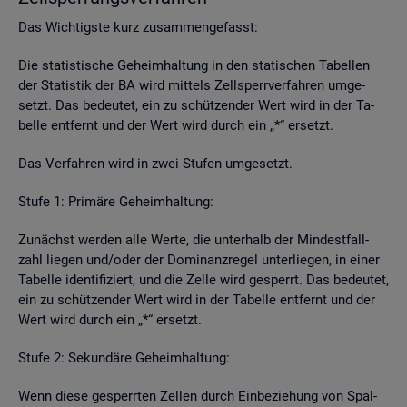
Das Wich­tigs­te kurz zu­sam­men­ge­fasst:
Die sta­tis­ti­sche Ge­heim­hal­tung in den sta­ti­schen Ta­bel­len
der Sta­tis­tik der BA wird mit­tels Zell­sperr­ver­fah­ren um­ge­
setzt. Das be­deu­tet, ein zu schüt­zen­der Wert wird in der Ta­
bel­le ent­fernt und der Wert wird durch ein „*“ er­setzt.
Das Ver­fah­ren wird in zwei Stu­fen um­ge­setzt.
Stufe 1: Pri­mä­re Ge­heim­hal­tung:
Zu­nächst wer­den alle Werte, die un­ter­halb der Min­dest­fall­
zahl lie­gen und/oder der Do­mi­nanz­re­gel un­ter­lie­gen, in einer
Ta­bel­le iden­ti­fi­ziert, und die Zelle wird ge­sperrt. Das be­deu­tet,
ein zu schüt­zen­der Wert wird in der Ta­bel­le ent­fernt und der
Wert wird durch ein „*“ er­setzt.
Stufe 2: Se­kun­dä­re Ge­heim­hal­tung:
Wenn diese ge­sperr­ten Zel­len durch Ein­be­zie­hung von Spal­