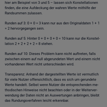
hier am Bei­spiel von 3 und 5 – las­sen sich Kon­stel­la­tio­nen
fin­den, die eine Auf­de­ckung der wah­ren Werte mit­hil­fe der
Rand­sum­men zu­las­sen.
Run­den auf 3: 0 + 0 = 3 kann nur aus den Ori­gi­nal­da­ten 1 + 1
= 2 her­vor­ge­gan­gen sein.
Run­den auf 5: Hin­ter 0 + 0 + 0 + 0 = 10 kann nur die Kon­stel­
la­ti­on 2 + 2 + 2 + 2 = 8 ste­hen.
Run­den auf 10: Die­ses Pro­blem kann nicht auf­tre­ten, falls
zwi­schen einem auf null ab­ge­run­de­ten Wert und einem nicht
vor­han­de­nen Wert nicht un­ter­schie­den wird.
Trans­pa­renz: An­hand der dar­ge­stell­ten Werte ist ver­mut­lich
für viele Nut­zer of­fen­sicht­lich, dass es sich um ge­run­de­te
Werte han­delt. Selbst wenn Nut­zer die ent­spre­chen­den me­
tho­di­schen Hin­wei­se nicht be­ach­ten oder in der Wei­ter­ver­
wen­dung der Daten nicht an Aus­wer­tun­gen an­brin­gen, bleibt
das Run­dungs­ver­fah­ren leicht er­kenn­bar.