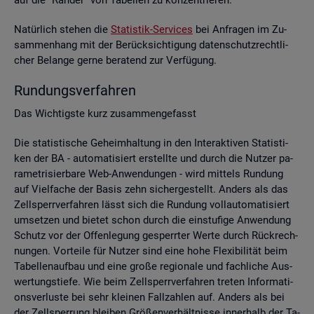
Na­tür­lich ste­hen die
Sta­tis­tik-Ser­vices
bei An­fra­gen im Zu­
sam­men­hang mit der Be­rück­sich­ti­gung da­ten­schutz­recht­li­
cher Be­lan­ge gerne be­ra­tend zur Ver­fü­gung.
Run­dungs­ver­fah­ren
Das Wich­tigs­te kurz zu­sam­men­ge­fasst
Die sta­tis­ti­sche Ge­heim­hal­tung in den In­ter­ak­ti­ven Sta­tis­ti­
ken der BA - au­to­ma­ti­siert er­stell­te und durch die Nut­zer pa­
ra­me­tri­sier­ba­re Web-An­wen­dun­gen - wird mit­tels Run­dung
auf Viel­fa­che der Basis zehn si­cher­ge­stellt. An­ders als das
Zell­sperr­ver­fah­ren lässt sich die Run­dung voll­au­to­ma­ti­siert
um­set­zen und bie­tet schon durch die ein­stu­fi­ge An­wen­dung
Schutz vor der Of­fen­le­gung ge­sperr­ter Werte durch Rück­rech­
nun­gen. Vor­tei­le für Nut­zer sind eine hohe Fle­xi­bi­li­tät beim
Ta­bel­len­auf­bau und eine große re­gio­na­le und fach­li­che Aus­
wer­tungs­tie­fe. Wie beim Zell­sperr­ver­fah­ren tre­ten In­for­ma­ti­
ons­ver­lus­te bei sehr klei­nen Fall­zah­len auf. An­ders als bei
der Zell­sper­rung blei­ben Grö­ßen­ver­hält­nis­se in­ner­halb der Ta­