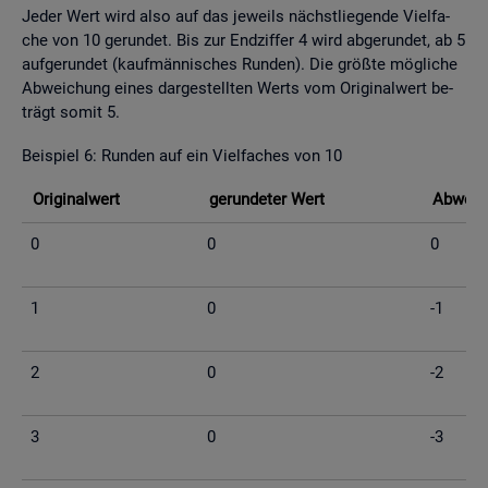
Jeder Wert wird also auf das je­weils nächst­lie­gen­de Viel­fa­
che von 10 ge­run­det. Bis zur End­zif­fer 4 wird ab­ge­run­det, ab 5
auf­ge­run­det (kauf­män­ni­sches Run­den). Die grö­ß­te mög­li­che
Ab­wei­chung eines dar­ge­stell­ten Werts vom Ori­gi­nal­wert be­
trägt somit 5.
Bei­spiel 6: Run­den auf ein Viel­fa­ches von 10
Ori­gi­nal­wert
ge­run­de­ter Wert
Ab­wei­c
0
0
0
1
0
-1
2
0
-2
3
0
-3