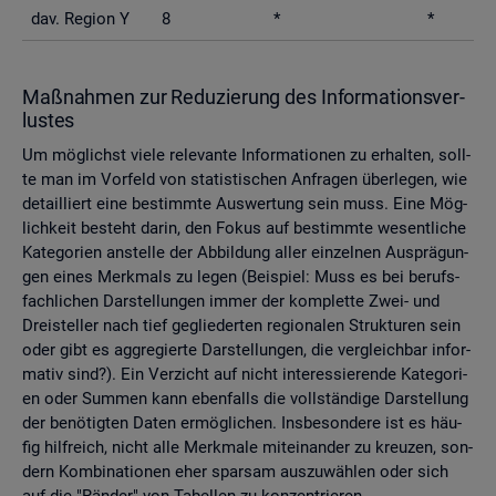
dav. Re­gi­on Y
8
*
*
Maß­nah­men zur Re­du­zie­rung des In­for­ma­ti­ons­ver­
lus­tes
Um mög­lichst viele re­le­van­te In­for­ma­tio­nen zu er­hal­ten, soll­
te man im Vor­feld von sta­tis­ti­schen An­fra­gen über­le­gen, wie
de­tail­liert eine be­stimm­te Aus­wer­tung sein muss. Eine Mög­
lich­keit be­steht darin, den Fokus auf be­stimm­te we­sent­li­che
Ka­te­go­ri­en an­stel­le der Ab­bil­dung aller ein­zel­nen Aus­prä­gun­
gen eines Merk­mals zu legen (Bei­spiel: Muss es bei be­rufs­
fach­li­chen Dar­stel­lun­gen immer der kom­plet­te Zwei- und
Drei­stel­ler nach tief ge­glie­der­ten re­gio­na­len Struk­tu­ren sein
oder gibt es agg­re­gier­te Dar­stel­lun­gen, die ver­gleich­bar in­for­
ma­tiv sind?). Ein Ver­zicht auf nicht in­ter­es­sie­ren­de Ka­te­go­ri­
en oder Sum­men kann eben­falls die voll­stän­di­ge Dar­stel­lung
der be­nö­tig­ten Daten er­mög­li­chen. Ins­be­son­de­re ist es häu­
fig hilf­reich, nicht alle Merk­ma­le mit­ein­an­der zu kreu­zen, son­
dern Kom­bi­na­tio­nen eher spar­sam aus­zu­wäh­len oder sich
auf die "Rän­der" von Ta­bel­len zu kon­zen­trie­ren.