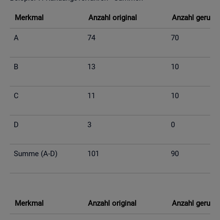
Merk­mal
An­zahl ori­gi­nal
An­zahl ge­run­d
A
74
70
B
13
10
C
11
10
D
3
0
Summe (A-D)
101
90
Merk­mal
An­zahl ori­gi­nal
An­zahl ge­run­d