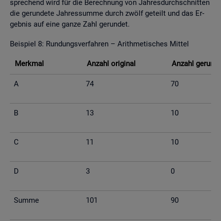
spre­chend wird für die Be­rech­nung von Jah­res­durch­schnit­ten
die ge­run­de­te Jah­res­sum­me durch zwölf ge­teilt und das Er­
geb­nis auf eine ganze Zahl ge­run­det.
Bei­spiel 8: Run­dungs­ver­fah­ren – Arith­me­ti­sches Mit­tel
Merk­mal
An­zahl ori­gi­nal
An­zahl ge­run­d
A
74
70
B
13
10
C
11
10
D
3
0
Summe
101
90