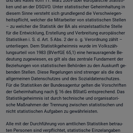
und des Rates vom 11. März 2009 über eu­ro­päi­sche Sta­tis­ti­
ken und an der DSGVO. Unter sta­tis­ti­scher Ge­heim­hal­tung in
die­sem Sinne ver­steht sich grund­le­gend die Ver­schwie­gen­
heits­pflicht, wel­cher die Mit­ar­bei­ter von sta­tis­ti­schen Stel­len
– zu wel­cher die Sta­tis­tik der BA als ein­zel­staat­li­che Stel­le
für die Ent­wick­lung, Er­stel­lung und Ver­brei­tung eu­ro­päi­scher
Sta­tis­ti­ken i. S. d. Art. 5 Abs. 2 der o. g. Ver­ord­nung zählt –
un­ter­lie­gen. Dem Sta­tis­tik­ge­heim­nis wurde im Volks­zäh­
lungs­ur­teil von 1983 (BVerf­GE 65,1) eine her­aus­ra­gen­de Be­
deu­tung zu­ge­wie­sen, es gilt als das zen­tra­le Fun­da­ment der
Be­zie­hun­gen von sta­tis­ti­schen Be­hör­den zu den Aus­kunft ge­
ben­den Stel­len. Diese Re­ge­lun­gen sind stren­ger als die des
all­ge­mei­nen Da­ten­schut­zes und des So­zi­al­da­ten­schut­zes.
Für die Sta­tis­ti­ken der Bun­des­agen­tur gel­ten die Vor­schrif­ten
der Ge­heim­hal­tung nach § 16 des BStatG ent­spre­chend. Das
Sta­tis­tik­ge­heim­nis ist durch tech­ni­sche und or­ga­ni­sa­to­ri­
sche Maß­nah­men der Tren­nung zwi­schen sta­tis­ti­schen und
nicht sta­tis­ti­schen Auf­ga­ben zu ge­währ­leis­ten.
Alle mit der Durch­füh­rung von amt­li­chen Sta­tis­ti­ken be­trau­
ten Per­so­nen sind ver­pflich­tet, sta­tis­ti­sche Ein­zel­an­ga­ben