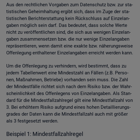
Aus den recht­li­chen Vor­ga­ben zum Da­ten­schutz bzw. zur sta­
tis­ti­schen Ge­heim­hal­tung er­gibt sich, dass im Zuge der sta­
tis­ti­schen Be­richt­erstat­tung kein Rück­schluss auf Ein­zel­an­
ga­ben mög­lich sein darf. Das be­deu­tet, dass sol­che Werte
nicht zu ver­öf­fent­li­chen sind, die sich aus we­ni­gen Ein­zel­an­
ga­ben zu­sam­men­set­zen bzw. die nur we­ni­ge Ein­zel­an­ga­ben
re­prä­sen­tie­ren, wenn damit eine ex­ak­te bzw. nä­he­rungs­wei­se
Of­fen­le­gung ent­hal­te­ner Ein­zel­an­ga­ben er­reicht wer­den kann.
Um die Of­fen­le­gung zu ver­hin­dern, wird be­stimmt, dass zu
jedem Ta­bel­len­wert eine Min­dest­zahl an Fäl­len (z.B. Per­so­
nen, Maß­nah­men, Be­trie­be) vor­han­den sein muss. Die Zahl
der Min­dest­fäl­le rich­tet sich nach dem Ri­si­ko bzw. der Wahr­
schein­lich­keit des Of­fen­le­gens von Ein­zel­an­ga­ben. Als Stan­
dard für die Min­dest­fall­zahl­re­gel gilt eine Min­dest­fall­zahl von
3. Bei er­höh­tem Ri­si­ko auf­grund eines hohen De­tail­lie­rungs­
gra­des der Daten kann die Min­dest­fall­zahl auch mit grö­ßer
als 3 fest­ge­setzt wer­den.
Bei­spiel 1: Min­dest­fall­zahl­re­gel