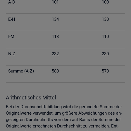
A-D
101
100
E-H
134
130
I-M
113
110
N-Z
232
230
Summe (A-Z)
580
570
Arith­me­ti­sches Mit­tel
Bei der Durch­schnitts­bil­dung wird die ge­run­de­te Summe der
Ori­gi­nal­wer­te ver­wen­det, um grö­ße­re Ab­wei­chun­gen des an­
ge­zeig­ten Durch­schnitts von dem auf Basis der Summe der
Ori­gi­nal­wer­te er­rech­ne­ten Durch­schnitt zu ver­mei­den. Ent­