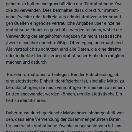
ge­heim zu hal­ten und grund­sätz­lich nur für sta­tis­ti­sche Zwe­
cke zu ver­wen­den. Dies be­inhal­tet, dass di­rekt für sta­tis­ti­
sche Zwe­cke oder in­di­rekt aus ad­mi­nis­tra­ti­ven oder sons­ti­
gen Quel­len ein­ge­hol­te ver­trau­li­che An­ga­ben über ein­zel­ne
sta­tis­ti­sche Ein­hei­ten ge­schützt wer­den müs­sen, wobei die
Ver­wen­dung der ein­ge­hol­ten An­ga­ben für nicht sta­tis­ti­sche
Zwe­cke und ihre un­recht­mä­ßi­ge Of­fen­le­gung un­ter­sagt sind.
Als ver­trau­lich zu schüt­zen sind alle Daten, die eine di­rek­te
oder in­di­rek­te Iden­ti­fi­zie­rung sta­tis­ti­scher Ein­hei­ten mög­lich
ma­chen und da­durch
Ein­zel­in­for­ma­tio­nen of­fen­le­gen. Bei der Ent­schei­dung, ob
eine sta­tis­ti­sche Ein­heit iden­ti­fi­zier­bar ist, sind alle Mit­tel zu
be­rück­sich­ti­gen, die nach ver­nünf­ti­gem Er­mes­sen von einem
Drit­ten an­ge­wen­det wer­den kön­nen, um die sta­tis­ti­sche Ein­
heit zu iden­ti­fi­zie­ren.
Daher muss durch ge­eig­ne­te Maß­nah­men si­cher­ge­stellt wer­
den, dass eine Ver­wen­dung der zu­sam­men­ge­führ­ten Daten
für an­de­re als sta­tis­ti­sche Zwe­cke aus­ge­schlos­sen ist. Ins­