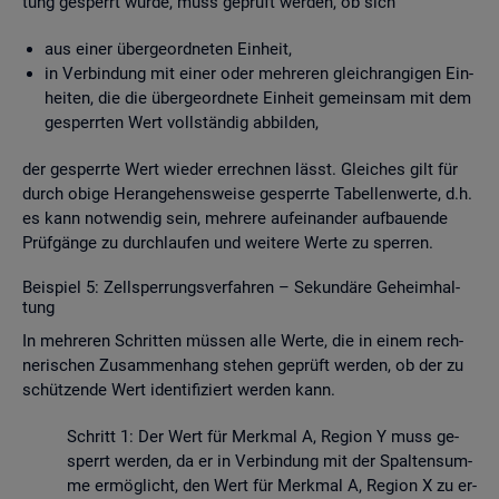
tung ge­sperrt wurde, muss ge­prüft wer­den, ob sich
aus einer über­ge­ord­ne­ten Ein­heit,
in Ver­bin­dung mit einer oder meh­re­ren gleich­ran­gi­gen Ein­
hei­ten, die die über­ge­ord­ne­te Ein­heit ge­mein­sam mit dem
ge­sperr­ten Wert voll­stän­dig ab­bil­den,
der ge­sperr­te Wert wie­der er­rech­nen lässt. Glei­ches gilt für
durch obige Her­an­ge­hens­wei­se ge­sperr­te Ta­bel­len­wer­te, d.h.
es kann not­wen­dig sein, meh­re­re auf­ein­an­der auf­bau­en­de
Prüf­gän­ge zu durch­lau­fen und wei­te­re Werte zu sper­ren.
Bei­spiel 5: Zell­sper­rungs­ver­fah­ren – Se­kun­dä­re Ge­heim­hal­
tung
In meh­re­ren Schrit­ten müs­sen alle Werte, die in einem rech­
ne­ri­schen Zu­sam­men­hang ste­hen ge­prüft wer­den, ob der zu
schüt­zen­de Wert iden­ti­fi­ziert wer­den kann.
Schritt 1: Der Wert für Merk­mal A, Re­gi­on Y muss ge­
sperrt wer­den, da er in Ver­bin­dung mit der Spal­ten­sum­
me er­mög­licht, den Wert für Merk­mal A, Re­gi­on X zu er­