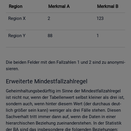
Re­gi­on
Merk­mal A
Merk­mal B
Re­gi­on X
2
123
Re­gi­on Y
88
1
Die bei­den Fel­der mit den Fall­zah­len 1 und 2 sind zu an­ony­mi­
sie­ren.
Er­wei­ter­te Min­dest­fall­zahl­re­gel
Ge­heim­hal­tungs­be­dürf­tig im Sinne der Min­dest­fall­zahl­re­gel
ist nicht nur, wenn der Ta­bel­len­wert selbst klei­ner als drei ist,
son­dern auch, wenn hin­ter die­sem Wert (der durch­aus deut­
lich grö­ßer sein kann) we­ni­ger als drei Fälle ste­hen. Die­sen
Sach­ver­halt tritt immer dann auf, wenn die Daten in einer
hier­ar­chi­schen Be­zie­hung zu­ein­an­der­ste­hen. In der Sta­tis­tik
der BA sind das ins­be­son­de­re die fol­gen­den Be­zie­hun­gen: