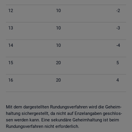
12
10
-2
13
10
-3
14
10
-4
15
20
5
16
20
4
Mit dem dar­ge­stell­ten Run­dungs­ver­fah­ren wird die Ge­heim­
hal­tung si­cher­ge­stellt, da nicht auf En­zel­an­ga­ben ge­schlos­
sen wer­den kann. Eine se­kun­dä­re Ge­heim­hal­tung ist beim
Run­dungs­ver­fah­ren nicht er­for­der­lich.