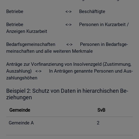
Be­trie­be <-> Be­schäf­tig­te
Be­trie­be <-> Per­so­nen in Kurz­ar­beit /
An­zei­gen Kurz­ar­beit
Be­darfs­ge­mein­schaf­ten <-> Per­so­nen in Be­darfs­ge­
mein­schaf­ten und alle wei­te­ren Merk­ma­le
An­trä­ge zur Vor­fi­nan­zie­rung von In­sol­venz­geld (Zu­stim­mung,
Aus­zah­lung) <-> In An­trä­gen ge­nann­te Per­so­nen und Aus­
zah­lungs­hö­hen
Bei­spiel 2: Schutz von Daten in hier­ar­chi­schen Be­
zie­hun­gen
Ge­mein­de
SvB
Ge­mein­de A
2