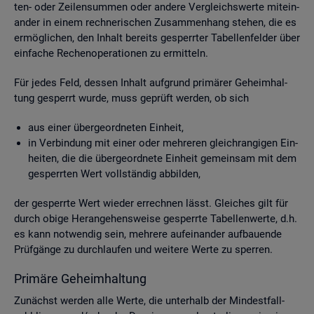
ten- oder Zei­len­sum­men oder an­de­re Ver­gleichs­wer­te mit­ein­
an­der in einem rech­ne­ri­schen Zu­sam­men­hang ste­hen, die es
er­mög­li­chen, den In­halt be­reits ge­sperr­ter Ta­bel­len­fel­der über
ein­fa­che Re­chen­ope­ra­tio­nen zu er­mit­teln.
Für jedes Feld, des­sen In­halt auf­grund pri­mä­rer Ge­heim­hal­
tung ge­sperrt wurde, muss ge­prüft wer­den, ob sich
aus einer über­ge­ord­ne­ten Ein­heit,
in Ver­bin­dung mit einer oder meh­re­ren gleich­ran­gi­gen Ein­
hei­ten, die die über­ge­ord­ne­te Ein­heit ge­mein­sam mit dem
ge­sperr­ten Wert voll­stän­dig ab­bil­den,
der ge­sperr­te Wert wie­der er­rech­nen lässt. Glei­ches gilt für
durch obige Her­an­ge­hens­wei­se ge­sperr­te Ta­bel­len­wer­te, d.h.
es kann not­wen­dig sein, meh­re­re auf­ein­an­der auf­bau­en­de
Prüf­gän­ge zu durch­lau­fen und wei­te­re Werte zu sper­ren.
Pri­mä­re Ge­heim­hal­tung
Zu­nächst wer­den alle Werte, die un­ter­halb der Min­dest­fall­