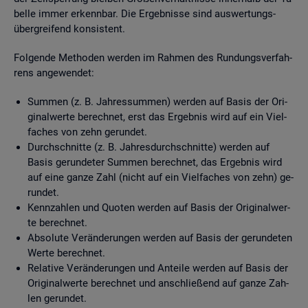
bel­le immer er­kenn­bar. Die Er­geb­nis­se sind aus­wer­tungs­
über­grei­fend kon­sis­tent.
Fol­gen­de Me­tho­den wer­den im Rah­men des Run­dungs­ver­fah­
rens an­ge­wen­det:
Sum­men (z. B. Jah­res­sum­men) wer­den auf Basis der Ori­
gi­nal­wer­te be­rech­net, erst das Er­geb­nis wird auf ein Viel­
fa­ches von zehn ge­run­det.
Durch­schnit­te (z. B. Jah­res­durch­schnit­te) wer­den auf
Basis ge­run­de­ter Sum­men be­rech­net, das Er­geb­nis wird
auf eine ganze Zahl (nicht auf ein Viel­fa­ches von zehn) ge­
run­det.
Kenn­zah­len und Quo­ten wer­den auf Basis der Ori­gi­nal­wer­
te be­rech­net.
Ab­so­lu­te Ver­än­de­run­gen wer­den auf Basis der ge­run­de­ten
Werte be­rech­net.
Re­la­ti­ve Ver­än­de­run­gen und An­tei­le wer­den auf Basis der
Ori­gi­nal­wer­te be­rech­net und an­schlie­ßend auf ganze Zah­
len ge­run­det.