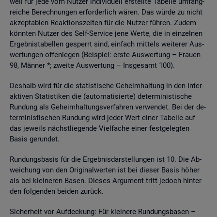
weil für jede vom Nut­zer in­di­vi­du­ell er­stell­te Ta­bel­le um­fang­
rei­che Be­rech­nun­gen er­for­der­lich wären. Das würde zu nicht
ak­zep­ta­blen Re­ak­ti­ons­zei­ten für die Nut­zer füh­ren. Zudem
könn­ten Nut­zer des Self-Ser­vice jene Werte, die in ein­zel­nen
Er­geb­nis­ta­bel­len ge­sperrt sind, ein­fach mit­tels wei­te­rer Aus­
wer­tun­gen of­fen­le­gen (Bei­spiel: erste Aus­wer­tung – Frau­en
98, Män­ner *; zwei­te Aus­wer­tung – Ins­ge­samt 100).
Des­halb wird für die sta­tis­ti­sche Ge­heim­hal­tung in den In­ter­
ak­ti­ven Sta­tis­ti­ken die (au­to­ma­ti­sier­te) de­ter­mi­nis­ti­sche
Run­dung als Ge­heim­hal­tungs­ver­fah­ren ver­wen­det. Bei der de­
ter­mi­nis­ti­schen Run­dung wird jeder Wert einer Ta­bel­le auf
das je­weils nächst­lie­gen­de Viel­fa­che einer fest­ge­leg­ten
Basis ge­run­det.
Run­dungs­ba­sis für die Er­geb­nis­dar­stel­lun­gen ist 10. Die Ab­
wei­chung von den Ori­gi­nal­wer­ten ist bei die­ser Basis höher
als bei klei­ne­ren Basen. Die­ses Ar­gu­ment tritt je­doch hin­ter
den fol­gen­den bei­den zu­rück.
Si­cher­heit vor Auf­de­ckung: Für klei­ne­re Run­dungs­ba­sen –