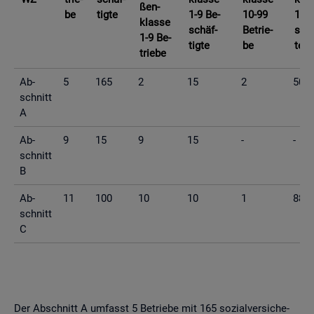
ßen­
be
tig­te
1-9 Be­
10-99
10-9
klas­se
schäf­
Be­trie­
schä
1-9 Be­
tig­te
be
te
trie­be
Ab­
5
165
2
15
2
50
schnitt
A
Ab­
9
15
9
15
-
-
schnitt
B
Ab­
11
100
10
10
1
88
schnitt
C
Der Ab­schnitt A um­fasst 5 Be­trie­be mit 165 so­zi­al­ver­si­che­