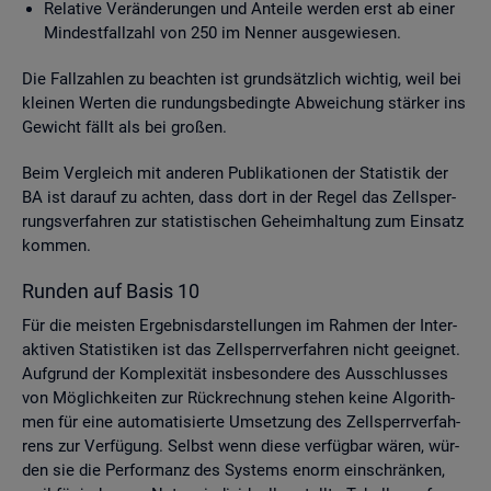
Re­la­ti­ve Ver­än­de­run­gen und An­tei­le wer­den erst ab einer
Min­dest­fall­zahl von 250 im Nen­ner aus­ge­wie­sen.
Die Fall­zah­len zu be­ach­ten ist grund­sätz­lich wich­tig, weil bei
klei­nen Wer­ten die run­dungs­be­ding­te Ab­wei­chung stär­ker ins
Ge­wicht fällt als bei gro­ßen.
Beim Ver­gleich mit an­de­ren Pu­bli­ka­tio­nen der Sta­tis­tik der
BA ist dar­auf zu ach­ten, dass dort in der Regel das Zell­sper­
rungs­ver­fah­ren zur sta­tis­ti­schen Ge­heim­hal­tung zum Ein­satz
kom­men.
Run­den auf Basis 10
Für die meis­ten Er­geb­nis­dar­stel­lun­gen im Rah­men der In­ter­
ak­ti­ven Sta­tis­ti­ken ist das Zell­sperr­ver­fah­ren nicht ge­eig­net.
Auf­grund der Kom­ple­xi­tät ins­be­son­de­re des Aus­schlus­ses
von Mög­lich­kei­ten zur Rück­rech­nung ste­hen keine Al­go­rith­
men für eine au­to­ma­ti­sier­te Um­set­zung des Zell­sperr­ver­fah­
rens zur Ver­fü­gung. Selbst wenn diese ver­füg­bar wären, wür­
den sie die Per­for­manz des Sys­tems enorm ein­schrän­ken,