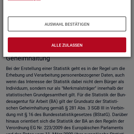
Do­mi­nanz­re­gel
Ver­fah­ren zur Si­cher­stel­lung der sta­tis­ti­schen Ge­heim­hal­
tung
Zell­sper­rungs­ver­fah­ren
AUSWAHL BESTÄTIGEN
Run­dungs­ver­fah­ren
Ver­gleich der Ver­fah­ren
ALLE ZULASSEN
Recht­li­che Grund­la­gen der sta­tis­ti­schen
Ge­heim­hal­tung
Bei der Er­stel­lung einer Sta­tis­tik geht es in der Regel um die
Er­he­bung und Ver­ar­bei­tung per­so­nen­be­zo­ge­ner Daten, auch
wenn das In­ter­es­se der Sta­tis­tik dabei nicht dem Bür­ger als
In­di­vi­du­um, son­dern nur als "Merk­mals­trä­ger" in­ner­halb der
sta­tis­ti­schen Grund­ge­samt­heit gilt. Für die Sta­tis­tik der Bun­
des­agen­tur für Ar­beit (BA) gilt der Grund­satz der Sta­tis­ti­
schen Ge­heim­hal­tung gemäß § 281 Abs. 3 SGB III in Ver­bin­
dung mit § 16 des Bun­des­sta­tis­tik­ge­set­zes (BStatG). Dar­über
hin­aus ori­en­tiert sich die Sta­tis­tik der BA an den Re­geln der
Ver­ord­nung EG Nr. 223/2009 des Eu­ro­päi­schen Par­la­ments