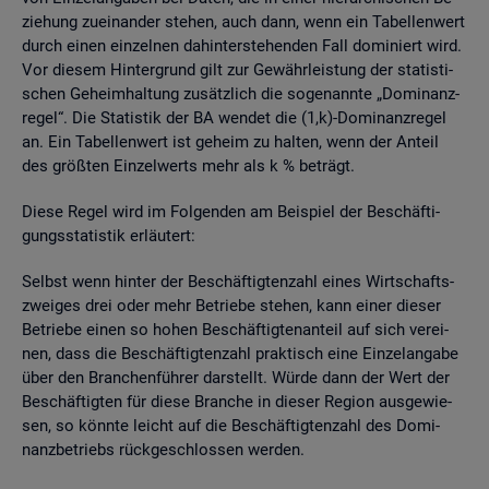
zie­hung zu­ein­an­der ste­hen, auch dann, wenn ein Ta­bel­len­wert
durch einen ein­zel­nen da­hin­ter­ste­hen­den Fall do­mi­niert wird.
Vor die­sem Hin­ter­grund gilt zur Ge­währ­leis­tung der sta­tis­ti­
schen Ge­heim­hal­tung zu­sätz­lich die so­ge­nann­te „Do­mi­nanz­
re­gel“. Die Sta­tis­tik der BA wen­det die (1,k)-Do­mi­nanz­re­gel
an. Ein Ta­bel­len­wert ist ge­heim zu hal­ten, wenn der An­teil
des grö­ß­ten Ein­zel­werts mehr als k % be­trägt.
Diese Regel wird im Fol­gen­den am Bei­spiel der Be­schäf­ti­
gungs­sta­tis­tik er­läu­tert:
Selbst wenn hin­ter der Be­schäf­tig­ten­zahl eines Wirt­schafts­
zwei­ges drei oder mehr Be­trie­be ste­hen, kann einer die­ser
Be­trie­be einen so hohen Be­schäf­tig­ten­an­teil auf sich ver­ei­
nen, dass die Be­schäf­tig­ten­zahl prak­tisch eine Ein­zel­an­ga­be
über den Bran­chen­füh­rer dar­stellt. Würde dann der Wert der
Be­schäf­tig­ten für diese Bran­che in die­ser Re­gi­on aus­ge­wie­
sen, so könn­te leicht auf die Be­schäf­tig­ten­zahl des Do­mi­
nanz­be­triebs rück­ge­schlos­sen wer­den.