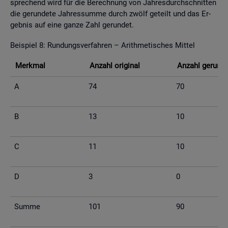
spre­chend wird für die Be­rech­nung von Jah­res­durch­schnit­ten
die ge­run­de­te Jah­res­sum­me durch zwölf ge­teilt und das Er­
geb­nis auf eine ganze Zahl ge­run­det.
Bei­spiel 8: Run­dungs­ver­fah­ren – Arith­me­ti­sches Mit­tel
Merk­mal
An­zahl ori­gi­nal
An­zahl ge­run­d
A
74
70
B
13
10
C
11
10
D
3
0
Summe
101
90