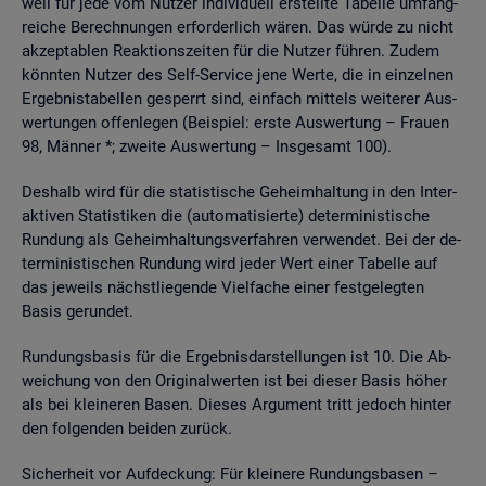
weil für jede vom Nut­zer in­di­vi­du­ell er­stell­te Ta­bel­le um­fang­
rei­che Be­rech­nun­gen er­for­der­lich wären. Das würde zu nicht
ak­zep­ta­blen Re­ak­ti­ons­zei­ten für die Nut­zer füh­ren. Zudem
könn­ten Nut­zer des Self-Ser­vice jene Werte, die in ein­zel­nen
Er­geb­nis­ta­bel­len ge­sperrt sind, ein­fach mit­tels wei­te­rer Aus­
wer­tun­gen of­fen­le­gen (Bei­spiel: erste Aus­wer­tung – Frau­en
98, Män­ner *; zwei­te Aus­wer­tung – Ins­ge­samt 100).
Des­halb wird für die sta­tis­ti­sche Ge­heim­hal­tung in den In­ter­
ak­ti­ven Sta­tis­ti­ken die (au­to­ma­ti­sier­te) de­ter­mi­nis­ti­sche
Run­dung als Ge­heim­hal­tungs­ver­fah­ren ver­wen­det. Bei der de­
ter­mi­nis­ti­schen Run­dung wird jeder Wert einer Ta­bel­le auf
das je­weils nächst­lie­gen­de Viel­fa­che einer fest­ge­leg­ten
Basis ge­run­det.
Run­dungs­ba­sis für die Er­geb­nis­dar­stel­lun­gen ist 10. Die Ab­
wei­chung von den Ori­gi­nal­wer­ten ist bei die­ser Basis höher
als bei klei­ne­ren Basen. Die­ses Ar­gu­ment tritt je­doch hin­ter
den fol­gen­den bei­den zu­rück.
Si­cher­heit vor Auf­de­ckung: Für klei­ne­re Run­dungs­ba­sen –