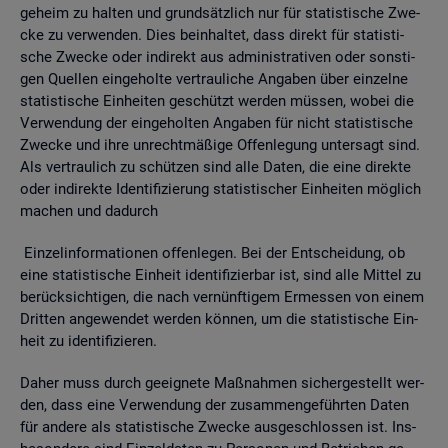
ge­heim zu hal­ten und grund­sätz­lich nur für sta­tis­ti­sche Zwe­
cke zu ver­wen­den. Dies be­inhal­tet, dass di­rekt für sta­tis­ti­
sche Zwe­cke oder in­di­rekt aus ad­mi­nis­tra­ti­ven oder sons­ti­
gen Quel­len ein­ge­hol­te ver­trau­li­che An­ga­ben über ein­zel­ne
sta­tis­ti­sche Ein­hei­ten ge­schützt wer­den müs­sen, wobei die
Ver­wen­dung der ein­ge­hol­ten An­ga­ben für nicht sta­tis­ti­sche
Zwe­cke und ihre un­recht­mä­ßi­ge Of­fen­le­gung un­ter­sagt sind.
Als ver­trau­lich zu schüt­zen sind alle Daten, die eine di­rek­te
oder in­di­rek­te Iden­ti­fi­zie­rung sta­tis­ti­scher Ein­hei­ten mög­lich
ma­chen und da­durch
Ein­zel­in­for­ma­tio­nen of­fen­le­gen. Bei der Ent­schei­dung, ob
eine sta­tis­ti­sche Ein­heit iden­ti­fi­zier­bar ist, sind alle Mit­tel zu
be­rück­sich­ti­gen, die nach ver­nünf­ti­gem Er­mes­sen von einem
Drit­ten an­ge­wen­det wer­den kön­nen, um die sta­tis­ti­sche Ein­
heit zu iden­ti­fi­zie­ren.
Daher muss durch ge­eig­ne­te Maß­nah­men si­cher­ge­stellt wer­
den, dass eine Ver­wen­dung der zu­sam­men­ge­führ­ten Daten
für an­de­re als sta­tis­ti­sche Zwe­cke aus­ge­schlos­sen ist. Ins­