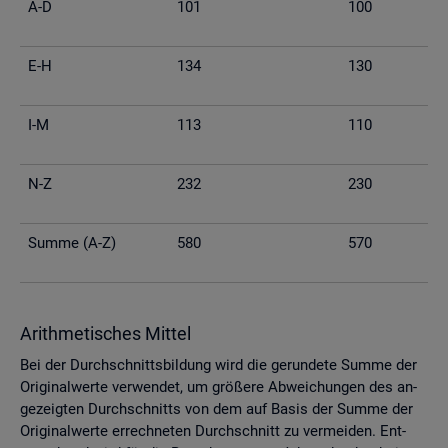
A-D
101
100
E-H
134
130
I-M
113
110
N-Z
232
230
Summe (A-Z)
580
570
Arith­me­ti­sches Mit­tel
Bei der Durch­schnitts­bil­dung wird die ge­run­de­te Summe der
Ori­gi­nal­wer­te ver­wen­det, um grö­ße­re Ab­wei­chun­gen des an­
ge­zeig­ten Durch­schnitts von dem auf Basis der Summe der
Ori­gi­nal­wer­te er­rech­ne­ten Durch­schnitt zu ver­mei­den. Ent­