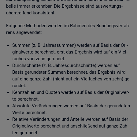
bel­le immer er­kenn­bar. Die Er­geb­nis­se sind aus­wer­tungs­
über­grei­fend kon­sis­tent.
Fol­gen­de Me­tho­den wer­den im Rah­men des Run­dungs­ver­fah­
rens an­ge­wen­det:
Sum­men (z. B. Jah­res­sum­men) wer­den auf Basis der Ori­
gi­nal­wer­te be­rech­net, erst das Er­geb­nis wird auf ein Viel­
fa­ches von zehn ge­run­det.
Durch­schnit­te (z. B. Jah­res­durch­schnit­te) wer­den auf
Basis ge­run­de­ter Sum­men be­rech­net, das Er­geb­nis wird
auf eine ganze Zahl (nicht auf ein Viel­fa­ches von zehn) ge­
run­det.
Kenn­zah­len und Quo­ten wer­den auf Basis der Ori­gi­nal­wer­
te be­rech­net.
Ab­so­lu­te Ver­än­de­run­gen wer­den auf Basis der ge­run­de­ten
Werte be­rech­net.
Re­la­ti­ve Ver­än­de­run­gen und An­tei­le wer­den auf Basis der
Ori­gi­nal­wer­te be­rech­net und an­schlie­ßend auf ganze Zah­
len ge­run­det.