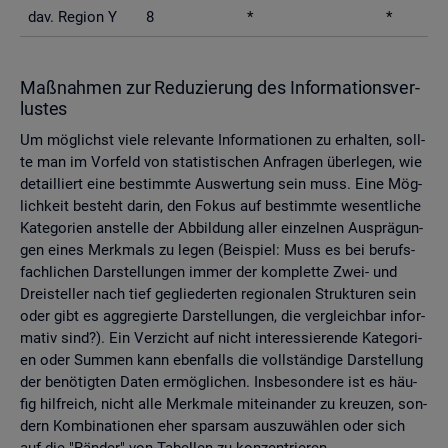
dav. Re­gi­on Y
8
*
*
Maß­nah­men zur Re­du­zie­rung des In­for­ma­ti­ons­ver­
lus­tes
Um mög­lichst viele re­le­van­te In­for­ma­tio­nen zu er­hal­ten, soll­
te man im Vor­feld von sta­tis­ti­schen An­fra­gen über­le­gen, wie
de­tail­liert eine be­stimm­te Aus­wer­tung sein muss. Eine Mög­
lich­keit be­steht darin, den Fokus auf be­stimm­te we­sent­li­che
Ka­te­go­ri­en an­stel­le der Ab­bil­dung aller ein­zel­nen Aus­prä­gun­
gen eines Merk­mals zu legen (Bei­spiel: Muss es bei be­rufs­
fach­li­chen Dar­stel­lun­gen immer der kom­plet­te Zwei- und
Drei­stel­ler nach tief ge­glie­der­ten re­gio­na­len Struk­tu­ren sein
oder gibt es agg­re­gier­te Dar­stel­lun­gen, die ver­gleich­bar in­for­
ma­tiv sind?). Ein Ver­zicht auf nicht in­ter­es­sie­ren­de Ka­te­go­ri­
en oder Sum­men kann eben­falls die voll­stän­di­ge Dar­stel­lung
der be­nö­tig­ten Daten er­mög­li­chen. Ins­be­son­de­re ist es häu­
fig hilf­reich, nicht alle Merk­ma­le mit­ein­an­der zu kreu­zen, son­
dern Kom­bi­na­tio­nen eher spar­sam aus­zu­wäh­len oder sich
auf die "Rän­der" von Ta­bel­len zu kon­zen­trie­ren.