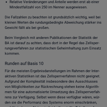
Re­la­ti­ve Ver­än­de­run­gen und An­tei­le wer­den erst ab einer
Min­dest­fall­zahl von 250 im Nen­ner aus­ge­wie­sen.
Die Fall­zah­len zu be­ach­ten ist grund­sätz­lich wich­tig, weil bei
klei­nen Wer­ten die run­dungs­be­ding­te Ab­wei­chung stär­ker ins
Ge­wicht fällt als bei gro­ßen.
Beim Ver­gleich mit an­de­ren Pu­bli­ka­tio­nen der Sta­tis­tik der
BA ist dar­auf zu ach­ten, dass dort in der Regel das Zell­sper­
rungs­ver­fah­ren zur sta­tis­ti­schen Ge­heim­hal­tung zum Ein­satz
kom­men.
Run­den auf Basis 10
Für die meis­ten Er­geb­nis­dar­stel­lun­gen im Rah­men der In­ter­
ak­ti­ven Sta­tis­ti­ken ist das Zell­sperr­ver­fah­ren nicht ge­eig­net.
Auf­grund der Kom­ple­xi­tät ins­be­son­de­re des Aus­schlus­ses
von Mög­lich­kei­ten zur Rück­rech­nung ste­hen keine Al­go­rith­
men für eine au­to­ma­ti­sier­te Um­set­zung des Zell­sperr­ver­fah­
rens zur Ver­fü­gung. Selbst wenn diese ver­füg­bar wären, wür­
den sie die Per­for­manz des Sys­tems enorm ein­schrän­ken,