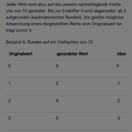
Jeder Wert wird also auf das je­weils nächst­lie­gen­de Viel­fa­
che von 10 ge­run­det. Bis zur End­zif­fer 4 wird ab­ge­run­det, ab 5
auf­ge­run­det (kauf­män­ni­sches Run­den). Die grö­ß­te mög­li­che
Ab­wei­chung eines dar­ge­stell­ten Werts vom Ori­gi­nal­wert be­
trägt somit 5.
Bei­spiel 6: Run­den auf ein Viel­fa­ches von 10
Ori­gi­nal­wert
ge­run­de­ter Wert
Ab­wei­c
0
0
0
1
0
-1
2
0
-2
3
0
-3