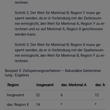
rech­nen.
Schritt 2: Der Wert für Merk­mal B, Re­gi­on Y muss ge­
sperrt wer­den, da er in Ver­bin­dung mit der Zei­len­sum­
me er­mög­licht, den Wert für Merk­mal A, Re­gi­on Y zu er­
rech­nen und so auf Merk­mal A, Re­gi­on X ge­schlos­sen
wer­den kann.
Schritt 3: Der Wert für Merk­mal B, Re­gi­on X muss ge­
sperrt wer­den, da er in Ver­bin­dung mit der Spal­ten­sum­
me er­mög­licht, den Wert für Merk­mal B, Re­gi­on Y zu er­
rech­nen.
Bei­spiel 5: Zell­sper­rungs­ver­fah­ren – Se­kun­dä­re Ge­heim­hal­
tung - Er­geb­nis
Re­gi­on
Ins­ge­samt
dav. Merk­mal A
dav. Mer
Ins­ge­samt
22
6
12
dav. Re­gi­on X
14
*
*