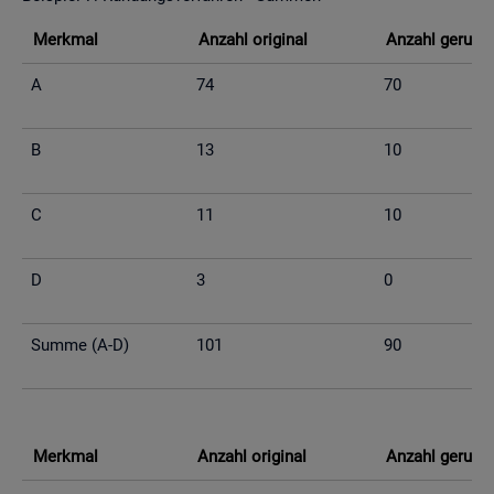
Merk­mal
An­zahl ori­gi­nal
An­zahl ge­run­d
A
74
70
B
13
10
C
11
10
D
3
0
Summe (A-D)
101
90
Merk­mal
An­zahl ori­gi­nal
An­zahl ge­run­d