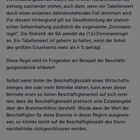
zie­hung zu­ein­an­der ste­hen, auch dann, wenn ein Ta­bel­len­wert
durch einen ein­zel­nen da­hin­ter­ste­hen­den Fall do­mi­niert wird.
Vor die­sem Hin­ter­grund gilt zur Ge­währ­leis­tung der sta­tis­ti­
schen Ge­heim­hal­tung zu­sätz­lich die so­ge­nann­te „Do­mi­nanz­
re­gel“. Die Sta­tis­tik der BA wen­det die (1,k)-Do­mi­nanz­re­gel
an. Ein Ta­bel­len­wert ist ge­heim zu hal­ten, wenn der An­teil
des grö­ß­ten Ein­zel­werts mehr als k % be­trägt.
Diese Regel wird im Fol­gen­den am Bei­spiel der Be­schäf­ti­
gungs­sta­tis­tik er­läu­tert:
Selbst wenn hin­ter der Be­schäf­tig­ten­zahl eines Wirt­schafts­
zwei­ges drei oder mehr Be­trie­be ste­hen, kann einer die­ser
Be­trie­be einen so hohen Be­schäf­tig­ten­an­teil auf sich ver­ei­
nen, dass die Be­schäf­tig­ten­zahl prak­tisch eine Ein­zel­an­ga­be
über den Bran­chen­füh­rer dar­stellt. Würde dann der Wert der
Be­schäf­tig­ten für diese Bran­che in die­ser Re­gi­on aus­ge­wie­
sen, so könn­te leicht auf die Be­schäf­tig­ten­zahl des Do­mi­
nanz­be­triebs rück­ge­schlos­sen wer­den.