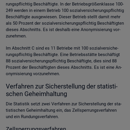
rungs­pflich­tig Be­schäf­tig­te. In der Be­triebs­grö­ßen­klas­se 100-
249 wer­den in einem Be­trieb 100 so­zi­al­ver­si­che­rungs­pflich­tig
Be­schäf­tig­te aus­ge­wie­sen. Die­ser Be­trieb stellt damit mehr
als 50 Pro­zent der so­zi­al­ver­si­che­rungs­pflich­tig Be­schäf­tig­ten
die­ses Ab­schnitts. Es ist des­halb eine An­ony­mi­sie­rung vor­
zu­neh­men.
Im Ab­schnitt C sind es 11 Be­trie­be mit 100 so­zi­al­ver­si­che­
rungs­pflich­tig Be­schäf­tig­te. Eine Be­triebs­stät­te be­schäf­tigt
88 so­zi­al­ver­si­che­rungs­pflich­tig Be­schäf­tig­te, dies sind 88
Pro­zent der Be­schäf­tig­ten die­ses Ab­schnitts. Es ist eine An­
ony­mi­sie­rung vor­zu­neh­men.
Ver­fah­ren zur Si­cher­stel­lung der sta­tis­ti­
schen Ge­heim­hal­tung
Die Sta­tis­tik setzt zwei Ver­fah­ren zur Si­cher­stel­lung der sta­
tis­ti­schen Ge­heim­hal­tung ein, das Zell­sper­rungs­ver­fah­ren
und ein Run­dungs­ver­fah­ren.
Zell­sper­rungs­ver­fah­ren