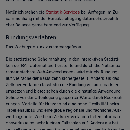
Na­tür­lich ste­hen die
Sta­tis­tik-Ser­vices
bei An­fra­gen im Zu­
sam­men­hang mit der Be­rück­sich­ti­gung da­ten­schutz­recht­li­
cher Be­lan­ge gerne be­ra­tend zur Ver­fü­gung.
Run­dungs­ver­fah­ren
Das Wich­tigs­te kurz zu­sam­men­ge­fasst
Die sta­tis­ti­sche Ge­heim­hal­tung in den In­ter­ak­ti­ven Sta­tis­ti­
ken der BA - au­to­ma­ti­siert er­stell­te und durch die Nut­zer pa­
ra­me­tri­sier­ba­re Web-An­wen­dun­gen - wird mit­tels Run­dung
auf Viel­fa­che der Basis zehn si­cher­ge­stellt. An­ders als das
Zell­sperr­ver­fah­ren lässt sich die Run­dung voll­au­to­ma­ti­siert
um­set­zen und bie­tet schon durch die ein­stu­fi­ge An­wen­dung
Schutz vor der Of­fen­le­gung ge­sperr­ter Werte durch Rück­rech­
nun­gen. Vor­tei­le für Nut­zer sind eine hohe Fle­xi­bi­li­tät beim
Ta­bel­len­auf­bau und eine große re­gio­na­le und fach­li­che Aus­
wer­tungs­tie­fe. Wie beim Zell­sperr­ver­fah­ren tre­ten In­for­ma­ti­
ons­ver­lus­te bei sehr klei­nen Fall­zah­len auf. An­ders als bei
der Zell­sper­rung blei­ben Grö­ßen­ver­hält­nis­se in­ner­halb der Ta­