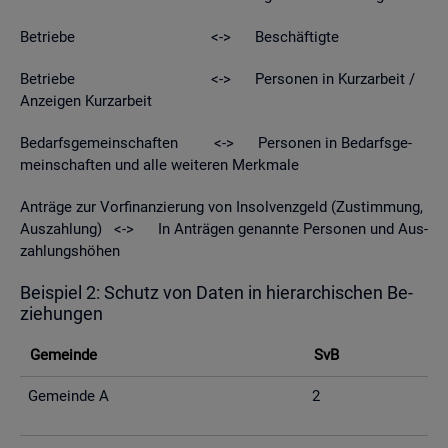
Be­trie­be <-> Be­schäf­tig­te
Be­trie­be <-> Per­so­nen in Kurz­ar­beit /
An­zei­gen Kurz­ar­beit
Be­darfs­ge­mein­schaf­ten <-> Per­so­nen in Be­darfs­ge­
mein­schaf­ten und alle wei­te­ren Merk­ma­le
An­trä­ge zur Vor­fi­nan­zie­rung von In­sol­venz­geld (Zu­stim­mung,
Aus­zah­lung) <-> In An­trä­gen ge­nann­te Per­so­nen und Aus­
zah­lungs­hö­hen
Bei­spiel 2: Schutz von Daten in hier­ar­chi­schen Be­
zie­hun­gen
Ge­mein­de
SvB
Ge­mein­de A
2