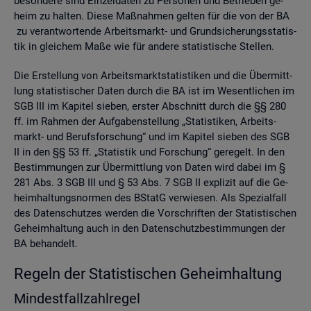
be­son­de­re sind Ein­zel­da­ten zu Per­so­nen und Be­trie­ben ge­
heim zu hal­ten. Diese Maß­nah­men gel­ten für die von der BA
zu ver­ant­wor­ten­de Ar­beits­markt- und Grund­si­che­rungs­sta­tis­
tik in glei­chem Maße wie für an­de­re sta­tis­ti­sche Stel­len.
Die Er­stel­lung von Ar­beits­markt­sta­tis­ti­ken und die Über­mitt­
lung sta­tis­ti­scher Daten durch die BA ist im We­sent­li­chen im
SGB III im Ka­pi­tel sie­ben, ers­ter Ab­schnitt durch die §§ 280
ff. im Rah­men der Auf­ga­ben­stel­lung „Sta­tis­ti­ken, Ar­beits­
markt- und Be­rufs­for­schung“ und im Ka­pi­tel sie­ben des SGB
II in den §§ 53 ff. „Sta­tis­tik und For­schung“ ge­re­gelt. In den
Be­stim­mun­gen zur Über­mitt­lung von Daten wird dabei im §
281 Abs. 3 SGB III und § 53 Abs. 7 SGB II ex­pli­zit auf die Ge­
heim­hal­tungs­nor­men des BStatG ver­wie­sen. Als Spe­zi­al­fall
des Da­ten­schut­zes wer­den die Vor­schrif­ten der Sta­tis­ti­schen
Ge­heim­hal­tung auch in den Da­ten­schutz­be­stim­mun­gen der
BA be­han­delt.
Re­geln der Sta­tis­ti­schen Ge­heim­hal­tung
Min­dest­fall­zahl­re­gel