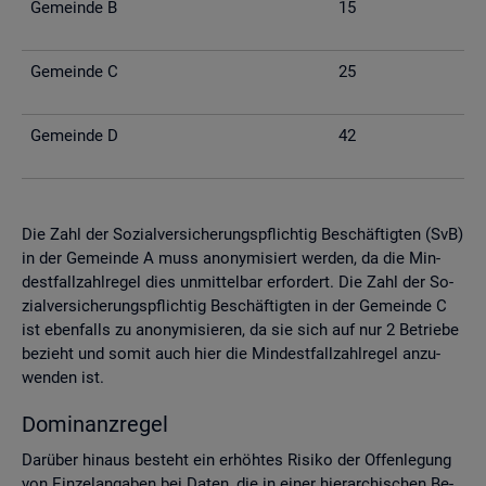
Ge­mein­de B
15
Ge­mein­de C
25
Ge­mein­de D
42
Die Zahl der So­zi­al­ver­si­che­rungs­pflich­tig Be­schäf­tig­ten (SvB)
in der Ge­mein­de A muss an­ony­mi­siert wer­den, da die Min­
dest­fall­zahl­re­gel dies un­mit­tel­bar er­for­dert. Die Zahl der So­
zi­al­ver­si­che­rungs­pflich­tig Be­schäf­tig­ten in der Ge­mein­de C
ist eben­falls zu an­ony­mi­sie­ren, da sie sich auf nur 2 Be­trie­be
be­zieht und somit auch hier die Min­dest­fall­zahl­re­gel an­zu­
wen­den ist.
Do­mi­nanz­re­gel
Dar­über hin­aus be­steht ein er­höh­tes Ri­si­ko der Of­fen­le­gung
von Ein­zel­an­ga­ben bei Daten, die in einer hier­ar­chi­schen Be­