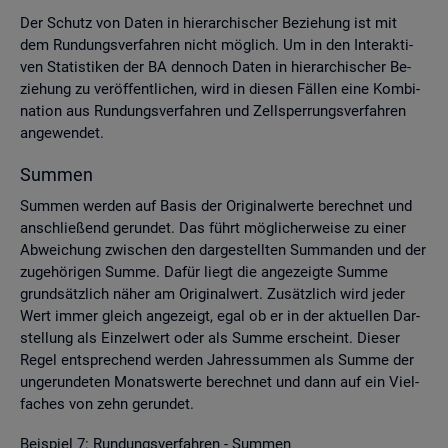
Der Schutz von Daten in hier­ar­chi­scher Be­zie­hung ist mit
dem Run­dungs­ver­fah­ren nicht mög­lich. Um in den In­ter­ak­ti­
ven Sta­tis­ti­ken der BA den­noch Daten in hier­ar­chi­scher Be­
zie­hung zu ver­öf­fent­li­chen, wird in die­sen Fäl­len eine Kom­bi­
na­ti­on aus Run­dungs­ver­fah­ren und Zell­sper­rungs­ver­fah­ren
an­ge­wen­det.
Sum­men
Sum­men wer­den auf Basis der Ori­gi­nal­wer­te be­rech­net und
an­schlie­ßend ge­run­det. Das führt mög­li­cher­wei­se zu einer
Ab­wei­chung zwi­schen den dar­ge­stell­ten Sum­man­den und der
zu­ge­hö­ri­gen Summe. Dafür liegt die an­ge­zeig­te Summe
grund­sätz­lich näher am Ori­gi­nal­wert. Zu­sätz­lich wird jeder
Wert immer gleich an­ge­zeigt, egal ob er in der ak­tu­el­len Dar­
stel­lung als Ein­zel­wert oder als Summe er­scheint. Die­ser
Regel ent­spre­chend wer­den Jah­res­sum­men als Summe der
un­ge­run­de­ten Mo­nats­wer­te be­rech­net und dann auf ein Viel­
fa­ches von zehn ge­run­det.
Bei­spiel 7: Run­dungs­ver­fah­ren - Sum­men