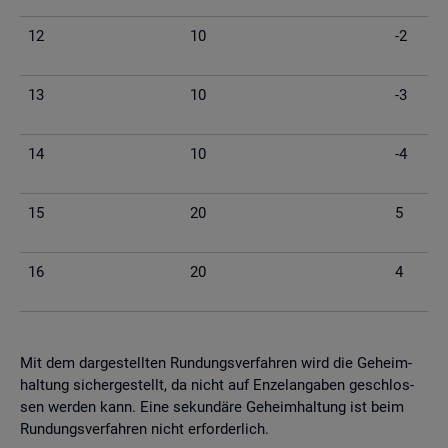
12
10
-2
13
10
-3
14
10
-4
15
20
5
16
20
4
Mit dem dar­ge­stell­ten Run­dungs­ver­fah­ren wird die Ge­heim­
hal­tung si­cher­ge­stellt, da nicht auf En­zel­an­ga­ben ge­schlos­
sen wer­den kann. Eine se­kun­dä­re Ge­heim­hal­tung ist beim
Run­dungs­ver­fah­ren nicht er­for­der­lich.