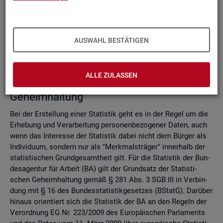
Do­mi­nanz­re­gel
Ver­fah­ren zur Si­cher­stel­lung der sta­tis­ti­schen Ge­heim­hal­
tung
Zell­sper­rungs­ver­fah­ren
AUSWAHL BESTÄTIGEN
Run­dungs­ver­fah­ren
Ver­gleich der Ver­fah­ren
ALLE ZULASSEN
Recht­li­che Grund­la­gen der sta­tis­ti­schen
Ge­heim­hal­tung
Bei der Er­stel­lung einer Sta­tis­tik geht es in der Regel um die
Er­he­bung und Ver­ar­bei­tung per­so­nen­be­zo­ge­ner Daten, auch
wenn das In­ter­es­se der Sta­tis­tik dabei nicht dem Bür­ger als
In­di­vi­du­um, son­dern nur als "Merk­mals­trä­ger" in­ner­halb der
sta­tis­ti­schen Grund­ge­samt­heit gilt. Für die Sta­tis­tik der Bun­
des­agen­tur für Ar­beit (BA) gilt der Grund­satz der Sta­tis­ti­
schen Ge­heim­hal­tung gemäß § 281 Abs. 3 SGB III in Ver­bin­
dung mit § 16 des Bun­des­sta­tis­tik­ge­set­zes (BStatG). Dar­über
hin­aus ori­en­tiert sich die Sta­tis­tik der BA an den Re­geln der
Ver­ord­nung EG Nr. 223/2009 des Eu­ro­päi­schen Par­la­ments