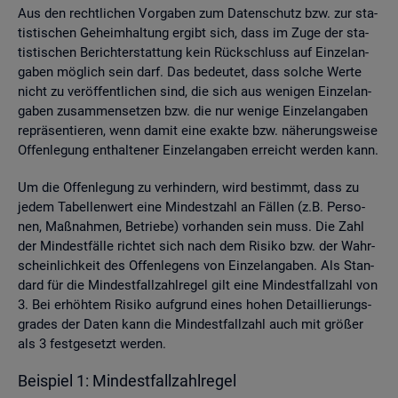
Aus den recht­li­chen Vor­ga­ben zum Da­ten­schutz bzw. zur sta­
tis­ti­schen Ge­heim­hal­tung er­gibt sich, dass im Zuge der sta­
tis­ti­schen Be­richt­erstat­tung kein Rück­schluss auf Ein­zel­an­
ga­ben mög­lich sein darf. Das be­deu­tet, dass sol­che Werte
nicht zu ver­öf­fent­li­chen sind, die sich aus we­ni­gen Ein­zel­an­
ga­ben zu­sam­men­set­zen bzw. die nur we­ni­ge Ein­zel­an­ga­ben
re­prä­sen­tie­ren, wenn damit eine ex­ak­te bzw. nä­he­rungs­wei­se
Of­fen­le­gung ent­hal­te­ner Ein­zel­an­ga­ben er­reicht wer­den kann.
Um die Of­fen­le­gung zu ver­hin­dern, wird be­stimmt, dass zu
jedem Ta­bel­len­wert eine Min­dest­zahl an Fäl­len (z.B. Per­so­
nen, Maß­nah­men, Be­trie­be) vor­han­den sein muss. Die Zahl
der Min­dest­fäl­le rich­tet sich nach dem Ri­si­ko bzw. der Wahr­
schein­lich­keit des Of­fen­le­gens von Ein­zel­an­ga­ben. Als Stan­
dard für die Min­dest­fall­zahl­re­gel gilt eine Min­dest­fall­zahl von
3. Bei er­höh­tem Ri­si­ko auf­grund eines hohen De­tail­lie­rungs­
gra­des der Daten kann die Min­dest­fall­zahl auch mit grö­ßer
als 3 fest­ge­setzt wer­den.
Bei­spiel 1: Min­dest­fall­zahl­re­gel