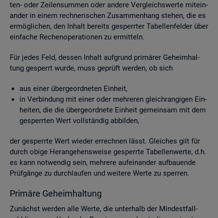
ten- oder Zei­len­sum­men oder an­de­re Ver­gleichs­wer­te mit­ein­
an­der in einem rech­ne­ri­schen Zu­sam­men­hang ste­hen, die es
er­mög­li­chen, den In­halt be­reits ge­sperr­ter Ta­bel­len­fel­der über
ein­fa­che Re­chen­ope­ra­tio­nen zu er­mit­teln.
Für jedes Feld, des­sen In­halt auf­grund pri­mä­rer Ge­heim­hal­
tung ge­sperrt wurde, muss ge­prüft wer­den, ob sich
aus einer über­ge­ord­ne­ten Ein­heit,
in Ver­bin­dung mit einer oder meh­re­ren gleich­ran­gi­gen Ein­
hei­ten, die die über­ge­ord­ne­te Ein­heit ge­mein­sam mit dem
ge­sperr­ten Wert voll­stän­dig ab­bil­den,
der ge­sperr­te Wert wie­der er­rech­nen lässt. Glei­ches gilt für
durch obige Her­an­ge­hens­wei­se ge­sperr­te Ta­bel­len­wer­te, d.h.
es kann not­wen­dig sein, meh­re­re auf­ein­an­der auf­bau­en­de
Prüf­gän­ge zu durch­lau­fen und wei­te­re Werte zu sper­ren.
Pri­mä­re Ge­heim­hal­tung
Zu­nächst wer­den alle Werte, die un­ter­halb der Min­dest­fall­