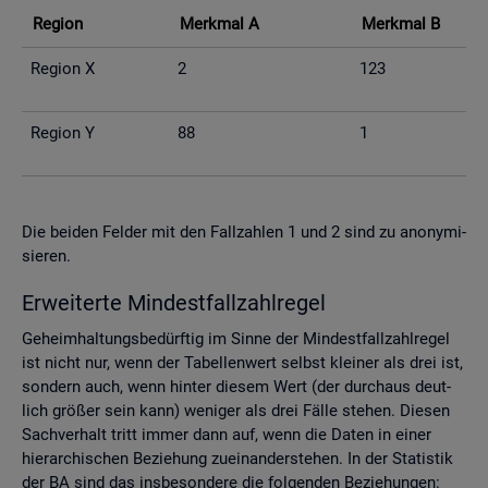
Re­gi­on
Merk­mal A
Merk­mal B
Re­gi­on X
2
123
Re­gi­on Y
88
1
Die bei­den Fel­der mit den Fall­zah­len 1 und 2 sind zu an­ony­mi­
sie­ren.
Er­wei­ter­te Min­dest­fall­zahl­re­gel
Ge­heim­hal­tungs­be­dürf­tig im Sinne der Min­dest­fall­zahl­re­gel
ist nicht nur, wenn der Ta­bel­len­wert selbst klei­ner als drei ist,
son­dern auch, wenn hin­ter die­sem Wert (der durch­aus deut­
lich grö­ßer sein kann) we­ni­ger als drei Fälle ste­hen. Die­sen
Sach­ver­halt tritt immer dann auf, wenn die Daten in einer
hier­ar­chi­schen Be­zie­hung zu­ein­an­der­ste­hen. In der Sta­tis­tik
der BA sind das ins­be­son­de­re die fol­gen­den Be­zie­hun­gen: