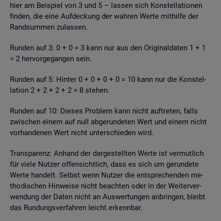
hier am Bei­spiel von 3 und 5 – las­sen sich Kon­stel­la­tio­nen
fin­den, die eine Auf­de­ckung der wah­ren Werte mit­hil­fe der
Rand­sum­men zu­las­sen.
Run­den auf 3: 0 + 0 = 3 kann nur aus den Ori­gi­nal­da­ten 1 + 1
= 2 her­vor­ge­gan­gen sein.
Run­den auf 5: Hin­ter 0 + 0 + 0 + 0 = 10 kann nur die Kon­stel­
la­ti­on 2 + 2 + 2 + 2 = 8 ste­hen.
Run­den auf 10: Die­ses Pro­blem kann nicht auf­tre­ten, falls
zwi­schen einem auf null ab­ge­run­de­ten Wert und einem nicht
vor­han­de­nen Wert nicht un­ter­schie­den wird.
Trans­pa­renz: An­hand der dar­ge­stell­ten Werte ist ver­mut­lich
für viele Nut­zer of­fen­sicht­lich, dass es sich um ge­run­de­te
Werte han­delt. Selbst wenn Nut­zer die ent­spre­chen­den me­
tho­di­schen Hin­wei­se nicht be­ach­ten oder in der Wei­ter­ver­
wen­dung der Daten nicht an Aus­wer­tun­gen an­brin­gen, bleibt
das Run­dungs­ver­fah­ren leicht er­kenn­bar.