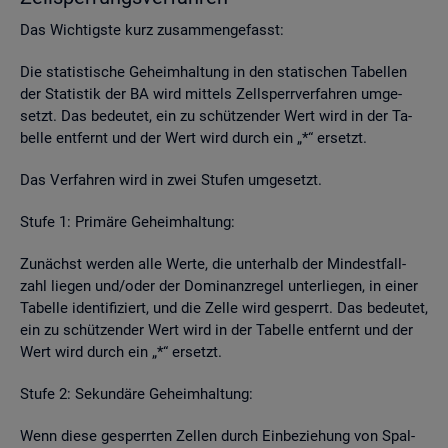
Das Wich­tigs­te kurz zu­sam­men­ge­fasst:
Die sta­tis­ti­sche Ge­heim­hal­tung in den sta­ti­schen Ta­bel­len
der Sta­tis­tik der BA wird mit­tels Zell­sperr­ver­fah­ren um­ge­
setzt. Das be­deu­tet, ein zu schüt­zen­der Wert wird in der Ta­
bel­le ent­fernt und der Wert wird durch ein „*“ er­setzt.
Das Ver­fah­ren wird in zwei Stu­fen um­ge­setzt.
Stufe 1: Pri­mä­re Ge­heim­hal­tung:
Zu­nächst wer­den alle Werte, die un­ter­halb der Min­dest­fall­
zahl lie­gen und/oder der Do­mi­nanz­re­gel un­ter­lie­gen, in einer
Ta­bel­le iden­ti­fi­ziert, und die Zelle wird ge­sperrt. Das be­deu­tet,
ein zu schüt­zen­der Wert wird in der Ta­bel­le ent­fernt und der
Wert wird durch ein „*“ er­setzt.
Stufe 2: Se­kun­dä­re Ge­heim­hal­tung:
Wenn diese ge­sperr­ten Zel­len durch Ein­be­zie­hung von Spal­