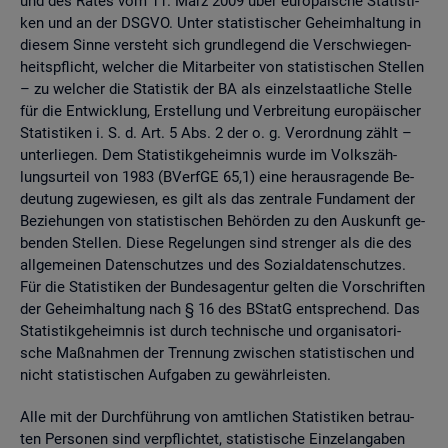
und des Rates vom 11. März 2009 über eu­ro­päi­sche Sta­tis­ti­
ken und an der DSGVO. Unter sta­tis­ti­scher Ge­heim­hal­tung in
die­sem Sinne ver­steht sich grund­le­gend die Ver­schwie­gen­
heits­pflicht, wel­cher die Mit­ar­bei­ter von sta­tis­ti­schen Stel­len
– zu wel­cher die Sta­tis­tik der BA als ein­zel­staat­li­che Stel­le
für die Ent­wick­lung, Er­stel­lung und Ver­brei­tung eu­ro­päi­scher
Sta­tis­ti­ken i. S. d. Art. 5 Abs. 2 der o. g. Ver­ord­nung zählt –
un­ter­lie­gen. Dem Sta­tis­tik­ge­heim­nis wurde im Volks­zäh­
lungs­ur­teil von 1983 (BVerf­GE 65,1) eine her­aus­ra­gen­de Be­
deu­tung zu­ge­wie­sen, es gilt als das zen­tra­le Fun­da­ment der
Be­zie­hun­gen von sta­tis­ti­schen Be­hör­den zu den Aus­kunft ge­
ben­den Stel­len. Diese Re­ge­lun­gen sind stren­ger als die des
all­ge­mei­nen Da­ten­schut­zes und des So­zi­al­da­ten­schut­zes.
Für die Sta­tis­ti­ken der Bun­des­agen­tur gel­ten die Vor­schrif­ten
der Ge­heim­hal­tung nach § 16 des BStatG ent­spre­chend. Das
Sta­tis­tik­ge­heim­nis ist durch tech­ni­sche und or­ga­ni­sa­to­ri­
sche Maß­nah­men der Tren­nung zwi­schen sta­tis­ti­schen und
nicht sta­tis­ti­schen Auf­ga­ben zu ge­währ­leis­ten.
Alle mit der Durch­füh­rung von amt­li­chen Sta­tis­ti­ken be­trau­
ten Per­so­nen sind ver­pflich­tet, sta­tis­ti­sche Ein­zel­an­ga­ben