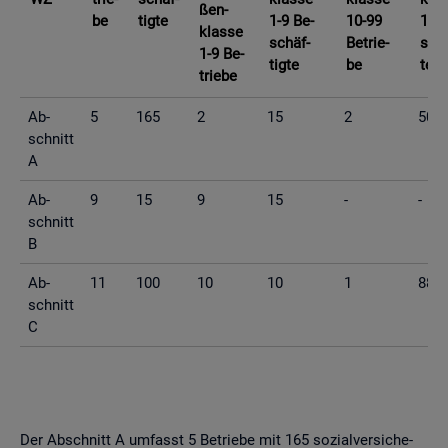
ßen­
be
tig­te
1-9 Be­
10-99
10-9
klas­se
schäf­
Be­trie­
schä
1-9 Be­
tig­te
be
te
trie­be
Ab­
5
165
2
15
2
50
schnitt
A
Ab­
9
15
9
15
-
-
schnitt
B
Ab­
11
100
10
10
1
88
schnitt
C
Der Ab­schnitt A um­fasst 5 Be­trie­be mit 165 so­zi­al­ver­si­che­