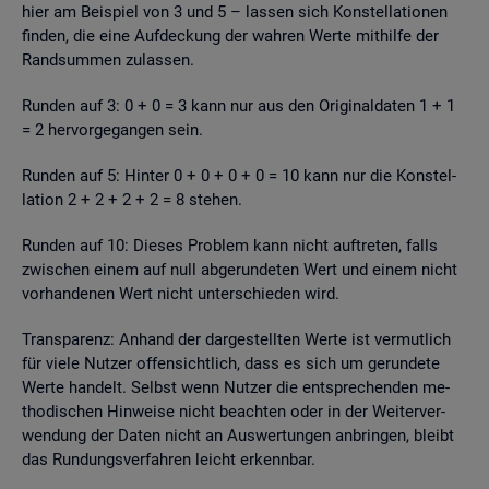
hier am Bei­spiel von 3 und 5 – las­sen sich Kon­stel­la­tio­nen
fin­den, die eine Auf­de­ckung der wah­ren Werte mit­hil­fe der
Rand­sum­men zu­las­sen.
Run­den auf 3: 0 + 0 = 3 kann nur aus den Ori­gi­nal­da­ten 1 + 1
= 2 her­vor­ge­gan­gen sein.
Run­den auf 5: Hin­ter 0 + 0 + 0 + 0 = 10 kann nur die Kon­stel­
la­ti­on 2 + 2 + 2 + 2 = 8 ste­hen.
Run­den auf 10: Die­ses Pro­blem kann nicht auf­tre­ten, falls
zwi­schen einem auf null ab­ge­run­de­ten Wert und einem nicht
vor­han­de­nen Wert nicht un­ter­schie­den wird.
Trans­pa­renz: An­hand der dar­ge­stell­ten Werte ist ver­mut­lich
für viele Nut­zer of­fen­sicht­lich, dass es sich um ge­run­de­te
Werte han­delt. Selbst wenn Nut­zer die ent­spre­chen­den me­
tho­di­schen Hin­wei­se nicht be­ach­ten oder in der Wei­ter­ver­
wen­dung der Daten nicht an Aus­wer­tun­gen an­brin­gen, bleibt
das Run­dungs­ver­fah­ren leicht er­kenn­bar.