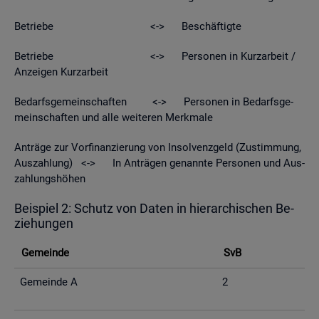
Be­trie­be <-> Be­schäf­tig­te
Be­trie­be <-> Per­so­nen in Kurz­ar­beit /
An­zei­gen Kurz­ar­beit
Be­darfs­ge­mein­schaf­ten <-> Per­so­nen in Be­darfs­ge­
mein­schaf­ten und alle wei­te­ren Merk­ma­le
An­trä­ge zur Vor­fi­nan­zie­rung von In­sol­venz­geld (Zu­stim­mung,
Aus­zah­lung) <-> In An­trä­gen ge­nann­te Per­so­nen und Aus­
zah­lungs­hö­hen
Bei­spiel 2: Schutz von Daten in hier­ar­chi­schen Be­
zie­hun­gen
Ge­mein­de
SvB
Ge­mein­de A
2