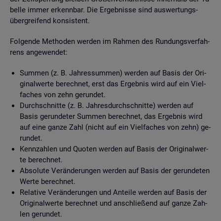
bel­le immer er­kenn­bar. Die Er­geb­nis­se sind aus­wer­tungs­
über­grei­fend kon­sis­tent.
Fol­gen­de Me­tho­den wer­den im Rah­men des Run­dungs­ver­fah­
rens an­ge­wen­det:
Sum­men (z. B. Jah­res­sum­men) wer­den auf Basis der Ori­
gi­nal­wer­te be­rech­net, erst das Er­geb­nis wird auf ein Viel­
fa­ches von zehn ge­run­det.
Durch­schnit­te (z. B. Jah­res­durch­schnit­te) wer­den auf
Basis ge­run­de­ter Sum­men be­rech­net, das Er­geb­nis wird
auf eine ganze Zahl (nicht auf ein Viel­fa­ches von zehn) ge­
run­det.
Kenn­zah­len und Quo­ten wer­den auf Basis der Ori­gi­nal­wer­
te be­rech­net.
Ab­so­lu­te Ver­än­de­run­gen wer­den auf Basis der ge­run­de­ten
Werte be­rech­net.
Re­la­ti­ve Ver­än­de­run­gen und An­tei­le wer­den auf Basis der
Ori­gi­nal­wer­te be­rech­net und an­schlie­ßend auf ganze Zah­
len ge­run­det.