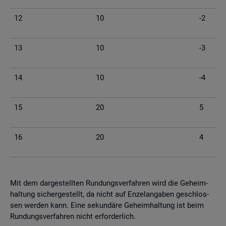
12
10
-2
13
10
-3
14
10
-4
15
20
5
16
20
4
Mit dem dar­ge­stell­ten Run­dungs­ver­fah­ren wird die Ge­heim­
hal­tung si­cher­ge­stellt, da nicht auf En­zel­an­ga­ben ge­schlos­
sen wer­den kann. Eine se­kun­dä­re Ge­heim­hal­tung ist beim
Run­dungs­ver­fah­ren nicht er­for­der­lich.