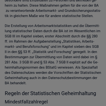
be­son­de­re sind Ein­zel­da­ten zu Per­so­nen und Be­trie­ben ge­
heim zu hal­ten. Diese Maß­nah­men gel­ten für die von der BA
zu ver­ant­wor­ten­de Ar­beits­markt- und Grund­si­che­rungs­sta­tis­
tik in glei­chem Maße wie für an­de­re sta­tis­ti­sche Stel­len.
Die Er­stel­lung von Ar­beits­markt­sta­tis­ti­ken und die Über­mitt­
lung sta­tis­ti­scher Daten durch die BA ist im We­sent­li­chen im
SGB III im Ka­pi­tel sie­ben, ers­ter Ab­schnitt durch die §§ 280
ff. im Rah­men der Auf­ga­ben­stel­lung „Sta­tis­ti­ken, Ar­beits­
markt- und Be­rufs­for­schung“ und im Ka­pi­tel sie­ben des SGB
II in den §§ 53 ff. „Sta­tis­tik und For­schung“ ge­re­gelt. In den
Be­stim­mun­gen zur Über­mitt­lung von Daten wird dabei im §
281 Abs. 3 SGB III und § 53 Abs. 7 SGB II ex­pli­zit auf die Ge­
heim­hal­tungs­nor­men des BStatG ver­wie­sen. Als Spe­zi­al­fall
des Da­ten­schut­zes wer­den die Vor­schrif­ten der Sta­tis­ti­schen
Ge­heim­hal­tung auch in den Da­ten­schutz­be­stim­mun­gen der
BA be­han­delt.
Re­geln der Sta­tis­ti­schen Ge­heim­hal­tung
Min­dest­fall­zahl­re­gel