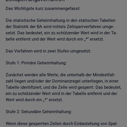
Das Wich­tigs­te kurz zu­sam­men­ge­fasst:
Die sta­tis­ti­sche Ge­heim­hal­tung in den sta­ti­schen Ta­bel­len
der Sta­tis­tik der BA wird mit­tels Zell­sperr­ver­fah­ren um­ge­
setzt. Das be­deu­tet, ein zu schüt­zen­der Wert wird in der Ta­
bel­le ent­fernt und der Wert wird durch ein „*“ er­setzt.
Das Ver­fah­ren wird in zwei Stu­fen um­ge­setzt.
Stufe 1: Pri­mä­re Ge­heim­hal­tung:
Zu­nächst wer­den alle Werte, die un­ter­halb der Min­dest­fall­
zahl lie­gen und/oder der Do­mi­nanz­re­gel un­ter­lie­gen, in einer
Ta­bel­le iden­ti­fi­ziert, und die Zelle wird ge­sperrt. Das be­deu­tet,
ein zu schüt­zen­der Wert wird in der Ta­bel­le ent­fernt und der
Wert wird durch ein „*“ er­setzt.
Stufe 2: Se­kun­dä­re Ge­heim­hal­tung:
Wenn diese ge­sperr­ten Zel­len durch Ein­be­zie­hung von Spal­