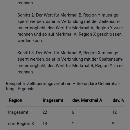
rech­nen.
Schritt 2: Der Wert für Merk­mal B, Re­gi­on Y muss ge­
sperrt wer­den, da er in Ver­bin­dung mit der Zei­len­sum­
me er­mög­licht, den Wert für Merk­mal A, Re­gi­on Y zu er­
rech­nen und so auf Merk­mal A, Re­gi­on X ge­schlos­sen
wer­den kann.
Schritt 3: Der Wert für Merk­mal B, Re­gi­on X muss ge­
sperrt wer­den, da er in Ver­bin­dung mit der Spal­ten­sum­
me er­mög­licht, den Wert für Merk­mal B, Re­gi­on Y zu er­
rech­nen.
Bei­spiel 5: Zell­sper­rungs­ver­fah­ren – Se­kun­dä­re Ge­heim­hal­
tung - Er­geb­nis
Re­gi­on
Ins­ge­samt
dav. Merk­mal A
dav. Mer
Ins­ge­samt
22
6
12
dav. Re­gi­on X
14
*
*