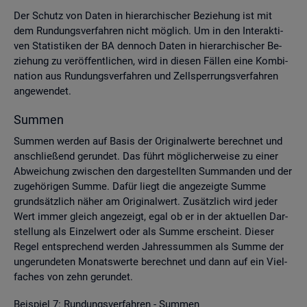
Der Schutz von Daten in hier­ar­chi­scher Be­zie­hung ist mit
dem Run­dungs­ver­fah­ren nicht mög­lich. Um in den In­ter­ak­ti­
ven Sta­tis­ti­ken der BA den­noch Daten in hier­ar­chi­scher Be­
zie­hung zu ver­öf­fent­li­chen, wird in die­sen Fäl­len eine Kom­bi­
na­ti­on aus Run­dungs­ver­fah­ren und Zell­sper­rungs­ver­fah­ren
an­ge­wen­det.
Sum­men
Sum­men wer­den auf Basis der Ori­gi­nal­wer­te be­rech­net und
an­schlie­ßend ge­run­det. Das führt mög­li­cher­wei­se zu einer
Ab­wei­chung zwi­schen den dar­ge­stell­ten Sum­man­den und der
zu­ge­hö­ri­gen Summe. Dafür liegt die an­ge­zeig­te Summe
grund­sätz­lich näher am Ori­gi­nal­wert. Zu­sätz­lich wird jeder
Wert immer gleich an­ge­zeigt, egal ob er in der ak­tu­el­len Dar­
stel­lung als Ein­zel­wert oder als Summe er­scheint. Die­ser
Regel ent­spre­chend wer­den Jah­res­sum­men als Summe der
un­ge­run­de­ten Mo­nats­wer­te be­rech­net und dann auf ein Viel­
fa­ches von zehn ge­run­det.
Bei­spiel 7: Run­dungs­ver­fah­ren - Sum­men