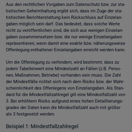
Aus den recht­li­chen Vor­ga­ben zum Da­ten­schutz bzw. zur sta­
tis­ti­schen Ge­heim­hal­tung er­gibt sich, dass im Zuge der sta­
tis­ti­schen Be­richt­erstat­tung kein Rück­schluss auf Ein­zel­an­
ga­ben mög­lich sein darf. Das be­deu­tet, dass sol­che Werte
nicht zu ver­öf­fent­li­chen sind, die sich aus we­ni­gen Ein­zel­an­
ga­ben zu­sam­men­set­zen bzw. die nur we­ni­ge Ein­zel­an­ga­ben
re­prä­sen­tie­ren, wenn damit eine ex­ak­te bzw. nä­he­rungs­wei­se
Of­fen­le­gung ent­hal­te­ner Ein­zel­an­ga­ben er­reicht wer­den kann.
Um die Of­fen­le­gung zu ver­hin­dern, wird be­stimmt, dass zu
jedem Ta­bel­len­wert eine Min­dest­zahl an Fäl­len (z.B. Per­so­
nen, Maß­nah­men, Be­trie­be) vor­han­den sein muss. Die Zahl
der Min­dest­fäl­le rich­tet sich nach dem Ri­si­ko bzw. der Wahr­
schein­lich­keit des Of­fen­le­gens von Ein­zel­an­ga­ben. Als Stan­
dard für die Min­dest­fall­zahl­re­gel gilt eine Min­dest­fall­zahl von
3. Bei er­höh­tem Ri­si­ko auf­grund eines hohen De­tail­lie­rungs­
gra­des der Daten kann die Min­dest­fall­zahl auch mit grö­ßer
als 3 fest­ge­setzt wer­den.
Bei­spiel 1: Min­dest­fall­zahl­re­gel