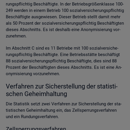
rungs­pflich­tig Be­schäf­tig­te. In der Be­triebs­grö­ßen­klas­se 100-
249 wer­den in einem Be­trieb 100 so­zi­al­ver­si­che­rungs­pflich­tig
Be­schäf­tig­te aus­ge­wie­sen. Die­ser Be­trieb stellt damit mehr
als 50 Pro­zent der so­zi­al­ver­si­che­rungs­pflich­tig Be­schäf­tig­ten
die­ses Ab­schnitts. Es ist des­halb eine An­ony­mi­sie­rung vor­
zu­neh­men.
Im Ab­schnitt C sind es 11 Be­trie­be mit 100 so­zi­al­ver­si­che­
rungs­pflich­tig Be­schäf­tig­te. Eine Be­triebs­stät­te be­schäf­tigt
88 so­zi­al­ver­si­che­rungs­pflich­tig Be­schäf­tig­te, dies sind 88
Pro­zent der Be­schäf­tig­ten die­ses Ab­schnitts. Es ist eine An­
ony­mi­sie­rung vor­zu­neh­men.
Ver­fah­ren zur Si­cher­stel­lung der sta­tis­ti­
schen Ge­heim­hal­tung
Die Sta­tis­tik setzt zwei Ver­fah­ren zur Si­cher­stel­lung der sta­
tis­ti­schen Ge­heim­hal­tung ein, das Zell­sper­rungs­ver­fah­ren
und ein Run­dungs­ver­fah­ren.
Zell­sper­rungs­ver­fah­ren