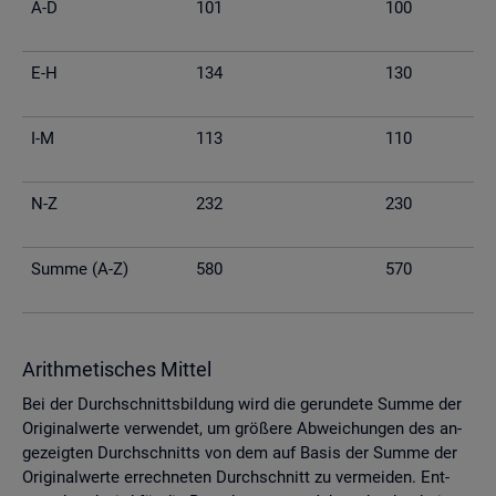
A-D
101
100
E-H
134
130
I-M
113
110
N-Z
232
230
Summe (A-Z)
580
570
Arith­me­ti­sches Mit­tel
Bei der Durch­schnitts­bil­dung wird die ge­run­de­te Summe der
Ori­gi­nal­wer­te ver­wen­det, um grö­ße­re Ab­wei­chun­gen des an­
ge­zeig­ten Durch­schnitts von dem auf Basis der Summe der
Ori­gi­nal­wer­te er­rech­ne­ten Durch­schnitt zu ver­mei­den. Ent­