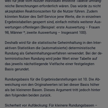
weil für jede vom Nut­zer in­di­vi­du­ell er­stell­te Ta­bel­le um­fang­
rei­che Be­rech­nun­gen er­for­der­lich wären. Das würde zu nicht
ak­zep­ta­blen Re­ak­ti­ons­zei­ten für die Nut­zer füh­ren. Zudem
könn­ten Nut­zer des Self-Ser­vice jene Werte, die in ein­zel­nen
Er­geb­nis­ta­bel­len ge­sperrt sind, ein­fach mit­tels wei­te­rer Aus­
wer­tun­gen of­fen­le­gen (Bei­spiel: erste Aus­wer­tung – Frau­en
98, Män­ner *; zwei­te Aus­wer­tung – Ins­ge­samt 100).
Des­halb wird für die sta­tis­ti­sche Ge­heim­hal­tung in den In­ter­
ak­ti­ven Sta­tis­ti­ken die (au­to­ma­ti­sier­te) de­ter­mi­nis­ti­sche
Run­dung als Ge­heim­hal­tungs­ver­fah­ren ver­wen­det. Bei der de­
ter­mi­nis­ti­schen Run­dung wird jeder Wert einer Ta­bel­le auf
das je­weils nächst­lie­gen­de Viel­fa­che einer fest­ge­leg­ten
Basis ge­run­det.
Run­dungs­ba­sis für die Er­geb­nis­dar­stel­lun­gen ist 10. Die Ab­
wei­chung von den Ori­gi­nal­wer­ten ist bei die­ser Basis höher
als bei klei­ne­ren Basen. Die­ses Ar­gu­ment tritt je­doch hin­ter
den fol­gen­den bei­den zu­rück.
Si­cher­heit vor Auf­de­ckung: Für klei­ne­re Run­dungs­ba­sen –