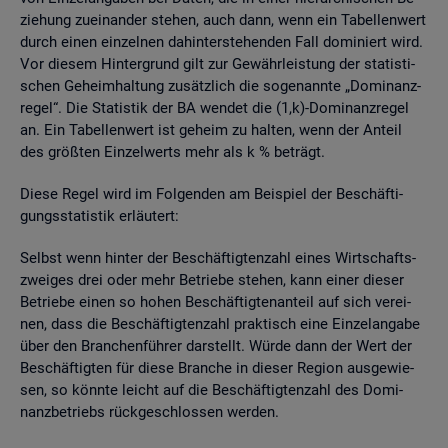
zie­hung zu­ein­an­der ste­hen, auch dann, wenn ein Ta­bel­len­wert
durch einen ein­zel­nen da­hin­ter­ste­hen­den Fall do­mi­niert wird.
Vor die­sem Hin­ter­grund gilt zur Ge­währ­leis­tung der sta­tis­ti­
schen Ge­heim­hal­tung zu­sätz­lich die so­ge­nann­te „Do­mi­nanz­
re­gel“. Die Sta­tis­tik der BA wen­det die (1,k)-Do­mi­nanz­re­gel
an. Ein Ta­bel­len­wert ist ge­heim zu hal­ten, wenn der An­teil
des grö­ß­ten Ein­zel­werts mehr als k % be­trägt.
Diese Regel wird im Fol­gen­den am Bei­spiel der Be­schäf­ti­
gungs­sta­tis­tik er­läu­tert:
Selbst wenn hin­ter der Be­schäf­tig­ten­zahl eines Wirt­schafts­
zwei­ges drei oder mehr Be­trie­be ste­hen, kann einer die­ser
Be­trie­be einen so hohen Be­schäf­tig­ten­an­teil auf sich ver­ei­
nen, dass die Be­schäf­tig­ten­zahl prak­tisch eine Ein­zel­an­ga­be
über den Bran­chen­füh­rer dar­stellt. Würde dann der Wert der
Be­schäf­tig­ten für diese Bran­che in die­ser Re­gi­on aus­ge­wie­
sen, so könn­te leicht auf die Be­schäf­tig­ten­zahl des Do­mi­
nanz­be­triebs rück­ge­schlos­sen wer­den.