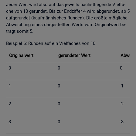
Jeder Wert wird also auf das je­weils nächst­lie­gen­de Viel­fa­
che von 10 ge­run­det. Bis zur End­zif­fer 4 wird ab­ge­run­det, ab 5
auf­ge­run­det (kauf­män­ni­sches Run­den). Die grö­ß­te mög­li­che
Ab­wei­chung eines dar­ge­stell­ten Werts vom Ori­gi­nal­wert be­
trägt somit 5.
Bei­spiel 6: Run­den auf ein Viel­fa­ches von 10
Ori­gi­nal­wert
ge­run­de­ter Wert
Ab­wei­c
0
0
0
1
0
-1
2
0
-2
3
0
-3