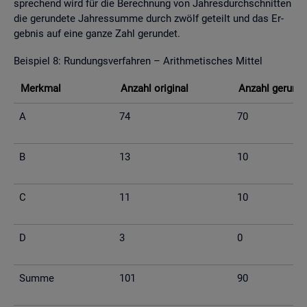
spre­chend wird für die Be­rech­nung von Jah­res­durch­schnit­ten
die ge­run­de­te Jah­res­sum­me durch zwölf ge­teilt und das Er­
geb­nis auf eine ganze Zahl ge­run­det.
Bei­spiel 8: Run­dungs­ver­fah­ren – Arith­me­ti­sches Mit­tel
Merk­mal
An­zahl ori­gi­nal
An­zahl ge­run­d
A
74
70
B
13
10
C
11
10
D
3
0
Summe
101
90