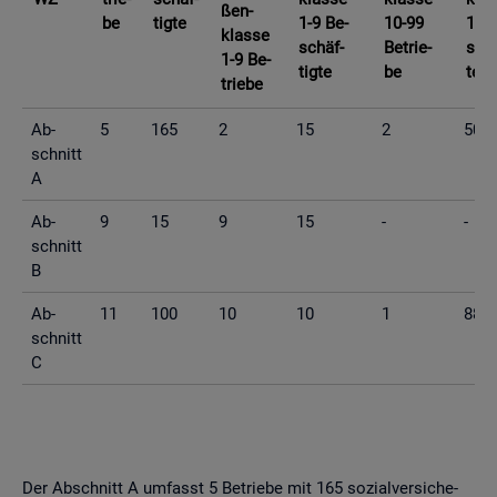
ßen­
be
tig­te
1-9 Be­
10-99
10-9
klas­se
schäf­
Be­trie­
schä
1-9 Be­
tig­te
be
te
trie­be
Ab­
5
165
2
15
2
50
schnitt
A
Ab­
9
15
9
15
-
-
schnitt
B
Ab­
11
100
10
10
1
88
schnitt
C
Der Ab­schnitt A um­fasst 5 Be­trie­be mit 165 so­zi­al­ver­si­che­