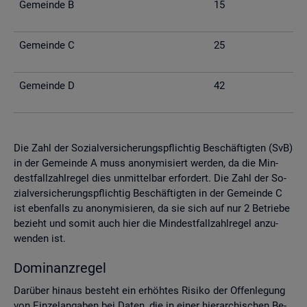
Ge­mein­de B
15
Ge­mein­de C
25
Ge­mein­de D
42
Die Zahl der So­zi­al­ver­si­che­rungs­pflich­tig Be­schäf­tig­ten (SvB)
in der Ge­mein­de A muss an­ony­mi­siert wer­den, da die Min­
dest­fall­zahl­re­gel dies un­mit­tel­bar er­for­dert. Die Zahl der So­
zi­al­ver­si­che­rungs­pflich­tig Be­schäf­tig­ten in der Ge­mein­de C
ist eben­falls zu an­ony­mi­sie­ren, da sie sich auf nur 2 Be­trie­be
be­zieht und somit auch hier die Min­dest­fall­zahl­re­gel an­zu­
wen­den ist.
Do­mi­nanz­re­gel
Dar­über hin­aus be­steht ein er­höh­tes Ri­si­ko der Of­fen­le­gung
von Ein­zel­an­ga­ben bei Daten, die in einer hier­ar­chi­schen Be­