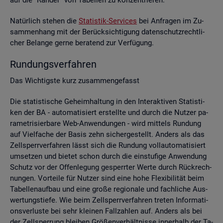
Na­tür­lich ste­hen die
Sta­tis­tik-Ser­vices
bei An­fra­gen im Zu­
sam­men­hang mit der Be­rück­sich­ti­gung da­ten­schutz­recht­li­
cher Be­lan­ge gerne be­ra­tend zur Ver­fü­gung.
Run­dungs­ver­fah­ren
Das Wich­tigs­te kurz zu­sam­men­ge­fasst
Die sta­tis­ti­sche Ge­heim­hal­tung in den In­ter­ak­ti­ven Sta­tis­ti­
ken der BA - au­to­ma­ti­siert er­stell­te und durch die Nut­zer pa­
ra­me­tri­sier­ba­re Web-An­wen­dun­gen - wird mit­tels Run­dung
auf Viel­fa­che der Basis zehn si­cher­ge­stellt. An­ders als das
Zell­sperr­ver­fah­ren lässt sich die Run­dung voll­au­to­ma­ti­siert
um­set­zen und bie­tet schon durch die ein­stu­fi­ge An­wen­dung
Schutz vor der Of­fen­le­gung ge­sperr­ter Werte durch Rück­rech­
nun­gen. Vor­tei­le für Nut­zer sind eine hohe Fle­xi­bi­li­tät beim
Ta­bel­len­auf­bau und eine große re­gio­na­le und fach­li­che Aus­
wer­tungs­tie­fe. Wie beim Zell­sperr­ver­fah­ren tre­ten In­for­ma­ti­
ons­ver­lus­te bei sehr klei­nen Fall­zah­len auf. An­ders als bei
der Zell­sper­rung blei­ben Grö­ßen­ver­hält­nis­se in­ner­halb der Ta­