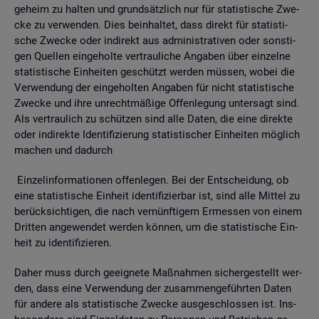
ge­heim zu hal­ten und grund­sätz­lich nur für sta­tis­ti­sche Zwe­
cke zu ver­wen­den. Dies be­inhal­tet, dass di­rekt für sta­tis­ti­
sche Zwe­cke oder in­di­rekt aus ad­mi­nis­tra­ti­ven oder sons­ti­
gen Quel­len ein­ge­hol­te ver­trau­li­che An­ga­ben über ein­zel­ne
sta­tis­ti­sche Ein­hei­ten ge­schützt wer­den müs­sen, wobei die
Ver­wen­dung der ein­ge­hol­ten An­ga­ben für nicht sta­tis­ti­sche
Zwe­cke und ihre un­recht­mä­ßi­ge Of­fen­le­gung un­ter­sagt sind.
Als ver­trau­lich zu schüt­zen sind alle Daten, die eine di­rek­te
oder in­di­rek­te Iden­ti­fi­zie­rung sta­tis­ti­scher Ein­hei­ten mög­lich
ma­chen und da­durch
Ein­zel­in­for­ma­tio­nen of­fen­le­gen. Bei der Ent­schei­dung, ob
eine sta­tis­ti­sche Ein­heit iden­ti­fi­zier­bar ist, sind alle Mit­tel zu
be­rück­sich­ti­gen, die nach ver­nünf­ti­gem Er­mes­sen von einem
Drit­ten an­ge­wen­det wer­den kön­nen, um die sta­tis­ti­sche Ein­
heit zu iden­ti­fi­zie­ren.
Daher muss durch ge­eig­ne­te Maß­nah­men si­cher­ge­stellt wer­
den, dass eine Ver­wen­dung der zu­sam­men­ge­führ­ten Daten
für an­de­re als sta­tis­ti­sche Zwe­cke aus­ge­schlos­sen ist. Ins­