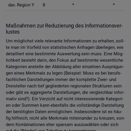
dav. Re­gi­on Y
8
*
*
Maß­nah­men zur Re­du­zie­rung des In­for­ma­ti­ons­ver­
lus­tes
Um mög­lichst viele re­le­van­te In­for­ma­tio­nen zu er­hal­ten, soll­
te man im Vor­feld von sta­tis­ti­schen An­fra­gen über­le­gen, wie
de­tail­liert eine be­stimm­te Aus­wer­tung sein muss. Eine Mög­
lich­keit be­steht darin, den Fokus auf be­stimm­te we­sent­li­che
Ka­te­go­ri­en an­stel­le der Ab­bil­dung aller ein­zel­nen Aus­prä­gun­
gen eines Merk­mals zu legen (Bei­spiel: Muss es bei be­rufs­
fach­li­chen Dar­stel­lun­gen immer der kom­plet­te Zwei- und
Drei­stel­ler nach tief ge­glie­der­ten re­gio­na­len Struk­tu­ren sein
oder gibt es agg­re­gier­te Dar­stel­lun­gen, die ver­gleich­bar in­for­
ma­tiv sind?). Ein Ver­zicht auf nicht in­ter­es­sie­ren­de Ka­te­go­ri­
en oder Sum­men kann eben­falls die voll­stän­di­ge Dar­stel­lung
der be­nö­tig­ten Daten er­mög­li­chen. Ins­be­son­de­re ist es häu­
fig hilf­reich, nicht alle Merk­ma­le mit­ein­an­der zu kreu­zen, son­
dern Kom­bi­na­tio­nen eher spar­sam aus­zu­wäh­len oder sich
auf die "Rän­der" von Ta­bel­len zu kon­zen­trie­ren.