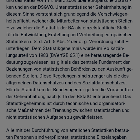
und des Rates vom 11. März 2009 über eu­ro­päi­sche Sta­tis­ti­
ken und an der DSGVO. Unter sta­tis­ti­scher Ge­heim­hal­tung in
die­sem Sinne ver­steht sich grund­le­gend die Ver­schwie­gen­
heits­pflicht, wel­cher die Mit­ar­bei­ter von sta­tis­ti­schen Stel­len
– zu wel­cher die Sta­tis­tik der BA als ein­zel­staat­li­che Stel­le
für die Ent­wick­lung, Er­stel­lung und Ver­brei­tung eu­ro­päi­scher
Sta­tis­ti­ken i. S. d. Art. 5 Abs. 2 der o. g. Ver­ord­nung zählt –
un­ter­lie­gen. Dem Sta­tis­tik­ge­heim­nis wurde im Volks­zäh­
lungs­ur­teil von 1983 (BVerf­GE 65,1) eine her­aus­ra­gen­de Be­
deu­tung zu­ge­wie­sen, es gilt als das zen­tra­le Fun­da­ment der
Be­zie­hun­gen von sta­tis­ti­schen Be­hör­den zu den Aus­kunft ge­
ben­den Stel­len. Diese Re­ge­lun­gen sind stren­ger als die des
all­ge­mei­nen Da­ten­schut­zes und des So­zi­al­da­ten­schut­zes.
Für die Sta­tis­ti­ken der Bun­des­agen­tur gel­ten die Vor­schrif­ten
der Ge­heim­hal­tung nach § 16 des BStatG ent­spre­chend. Das
Sta­tis­tik­ge­heim­nis ist durch tech­ni­sche und or­ga­ni­sa­to­ri­
sche Maß­nah­men der Tren­nung zwi­schen sta­tis­ti­schen und
nicht sta­tis­ti­schen Auf­ga­ben zu ge­währ­leis­ten.
Alle mit der Durch­füh­rung von amt­li­chen Sta­tis­ti­ken be­trau­
ten Per­so­nen sind ver­pflich­tet, sta­tis­ti­sche Ein­zel­an­ga­ben