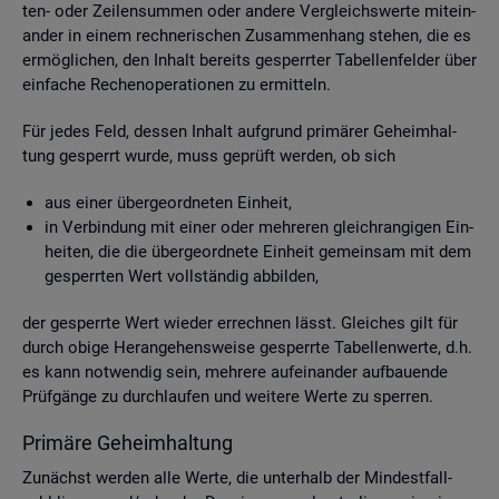
ten- oder Zei­len­sum­men oder an­de­re Ver­gleichs­wer­te mit­ein­
an­der in einem rech­ne­ri­schen Zu­sam­men­hang ste­hen, die es
er­mög­li­chen, den In­halt be­reits ge­sperr­ter Ta­bel­len­fel­der über
ein­fa­che Re­chen­ope­ra­tio­nen zu er­mit­teln.
Für jedes Feld, des­sen In­halt auf­grund pri­mä­rer Ge­heim­hal­
tung ge­sperrt wurde, muss ge­prüft wer­den, ob sich
aus einer über­ge­ord­ne­ten Ein­heit,
in Ver­bin­dung mit einer oder meh­re­ren gleich­ran­gi­gen Ein­
hei­ten, die die über­ge­ord­ne­te Ein­heit ge­mein­sam mit dem
ge­sperr­ten Wert voll­stän­dig ab­bil­den,
der ge­sperr­te Wert wie­der er­rech­nen lässt. Glei­ches gilt für
durch obige Her­an­ge­hens­wei­se ge­sperr­te Ta­bel­len­wer­te, d.h.
es kann not­wen­dig sein, meh­re­re auf­ein­an­der auf­bau­en­de
Prüf­gän­ge zu durch­lau­fen und wei­te­re Werte zu sper­ren.
Pri­mä­re Ge­heim­hal­tung
Zu­nächst wer­den alle Werte, die un­ter­halb der Min­dest­fall­