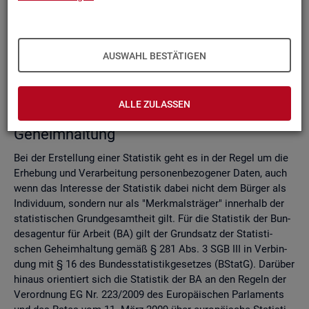
Do­mi­nanz­re­gel
Ver­fah­ren zur Si­cher­stel­lung der sta­tis­ti­schen Ge­heim­hal­
tung
Zell­sper­rungs­ver­fah­ren
AUSWAHL BESTÄTIGEN
Run­dungs­ver­fah­ren
Ver­gleich der Ver­fah­ren
ALLE ZULASSEN
Recht­li­che Grund­la­gen der sta­tis­ti­schen
Ge­heim­hal­tung
Bei der Er­stel­lung einer Sta­tis­tik geht es in der Regel um die
Er­he­bung und Ver­ar­bei­tung per­so­nen­be­zo­ge­ner Daten, auch
wenn das In­ter­es­se der Sta­tis­tik dabei nicht dem Bür­ger als
In­di­vi­du­um, son­dern nur als "Merk­mals­trä­ger" in­ner­halb der
sta­tis­ti­schen Grund­ge­samt­heit gilt. Für die Sta­tis­tik der Bun­
des­agen­tur für Ar­beit (BA) gilt der Grund­satz der Sta­tis­ti­
schen Ge­heim­hal­tung gemäß § 281 Abs. 3 SGB III in Ver­bin­
dung mit § 16 des Bun­des­sta­tis­tik­ge­set­zes (BStatG). Dar­über
hin­aus ori­en­tiert sich die Sta­tis­tik der BA an den Re­geln der
Ver­ord­nung EG Nr. 223/2009 des Eu­ro­päi­schen Par­la­ments