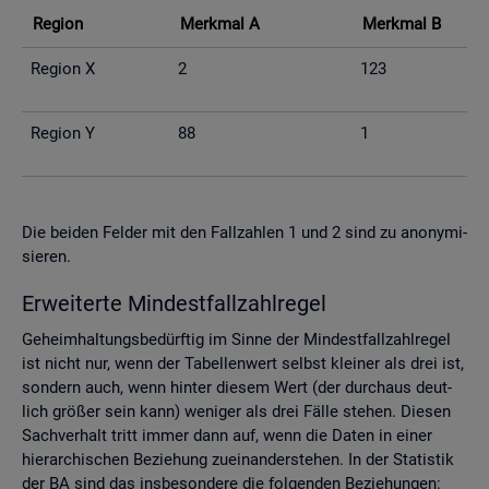
Re­gi­on
Merk­mal A
Merk­mal B
Re­gi­on X
2
123
Re­gi­on Y
88
1
Die bei­den Fel­der mit den Fall­zah­len 1 und 2 sind zu an­ony­mi­
sie­ren.
Er­wei­ter­te Min­dest­fall­zahl­re­gel
Ge­heim­hal­tungs­be­dürf­tig im Sinne der Min­dest­fall­zahl­re­gel
ist nicht nur, wenn der Ta­bel­len­wert selbst klei­ner als drei ist,
son­dern auch, wenn hin­ter die­sem Wert (der durch­aus deut­
lich grö­ßer sein kann) we­ni­ger als drei Fälle ste­hen. Die­sen
Sach­ver­halt tritt immer dann auf, wenn die Daten in einer
hier­ar­chi­schen Be­zie­hung zu­ein­an­der­ste­hen. In der Sta­tis­tik
der BA sind das ins­be­son­de­re die fol­gen­den Be­zie­hun­gen: