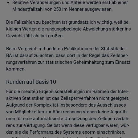
Re­la­ti­ve Ver­än­de­run­gen und An­tei­le wer­den erst ab einer
Min­dest­fall­zahl von 250 im Nen­ner aus­ge­wie­sen.
Die Fall­zah­len zu be­ach­ten ist grund­sätz­lich wich­tig, weil bei
klei­nen Wer­ten die run­dungs­be­ding­te Ab­wei­chung stär­ker ins
Ge­wicht fällt als bei gro­ßen.
Beim Ver­gleich mit an­de­ren Pu­bli­ka­tio­nen der Sta­tis­tik der
BA ist dar­auf zu ach­ten, dass dort in der Regel das Zell­sper­
rungs­ver­fah­ren zur sta­tis­ti­schen Ge­heim­hal­tung zum Ein­satz
kom­men.
Run­den auf Basis 10
Für die meis­ten Er­geb­nis­dar­stel­lun­gen im Rah­men der In­ter­
ak­ti­ven Sta­tis­ti­ken ist das Zell­sperr­ver­fah­ren nicht ge­eig­net.
Auf­grund der Kom­ple­xi­tät ins­be­son­de­re des Aus­schlus­ses
von Mög­lich­kei­ten zur Rück­rech­nung ste­hen keine Al­go­rith­
men für eine au­to­ma­ti­sier­te Um­set­zung des Zell­sperr­ver­fah­
rens zur Ver­fü­gung. Selbst wenn diese ver­füg­bar wären, wür­
den sie die Per­for­manz des Sys­tems enorm ein­schrän­ken,