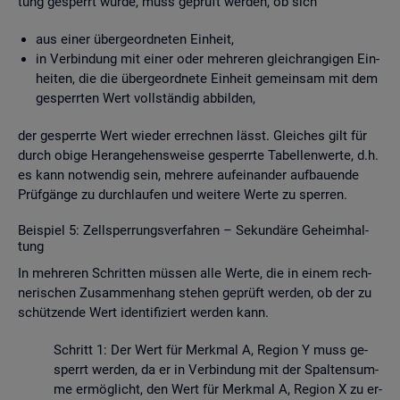
tung ge­sperrt wurde, muss ge­prüft wer­den, ob sich
aus einer über­ge­ord­ne­ten Ein­heit,
in Ver­bin­dung mit einer oder meh­re­ren gleich­ran­gi­gen Ein­
hei­ten, die die über­ge­ord­ne­te Ein­heit ge­mein­sam mit dem
ge­sperr­ten Wert voll­stän­dig ab­bil­den,
der ge­sperr­te Wert wie­der er­rech­nen lässt. Glei­ches gilt für
durch obige Her­an­ge­hens­wei­se ge­sperr­te Ta­bel­len­wer­te, d.h.
es kann not­wen­dig sein, meh­re­re auf­ein­an­der auf­bau­en­de
Prüf­gän­ge zu durch­lau­fen und wei­te­re Werte zu sper­ren.
Bei­spiel 5: Zell­sper­rungs­ver­fah­ren – Se­kun­dä­re Ge­heim­hal­
tung
In meh­re­ren Schrit­ten müs­sen alle Werte, die in einem rech­
ne­ri­schen Zu­sam­men­hang ste­hen ge­prüft wer­den, ob der zu
schüt­zen­de Wert iden­ti­fi­ziert wer­den kann.
Schritt 1: Der Wert für Merk­mal A, Re­gi­on Y muss ge­
sperrt wer­den, da er in Ver­bin­dung mit der Spal­ten­sum­
me er­mög­licht, den Wert für Merk­mal A, Re­gi­on X zu er­