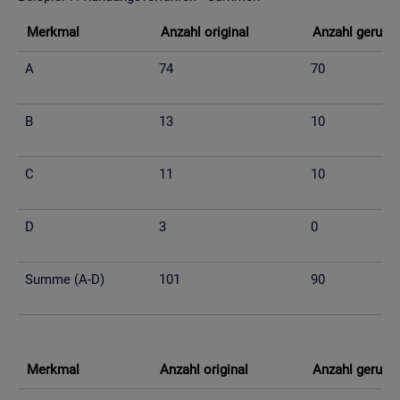
Merk­mal
An­zahl ori­gi­nal
An­zahl ge­run­d
A
74
70
B
13
10
C
11
10
D
3
0
Summe (A-D)
101
90
Merk­mal
An­zahl ori­gi­nal
An­zahl ge­run­d