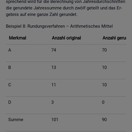
spre­chend wird für die Be­rech­nung von Jah­res­durch­schnit­ten
die ge­run­de­te Jah­res­sum­me durch zwölf ge­teilt und das Er­
geb­nis auf eine ganze Zahl ge­run­det.
Bei­spiel 8: Run­dungs­ver­fah­ren – Arith­me­ti­sches Mit­tel
Merk­mal
An­zahl ori­gi­nal
An­zahl ge­run­d
A
74
70
B
13
10
C
11
10
D
3
0
Summe
101
90