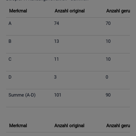
Merk­mal
An­zahl ori­gi­nal
An­zahl ge­run­d
A
74
70
B
13
10
C
11
10
D
3
0
Summe (A-D)
101
90
Merk­mal
An­zahl ori­gi­nal
An­zahl ge­run­d