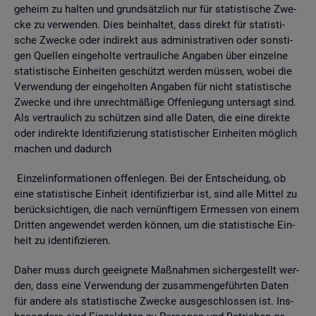
ge­heim zu hal­ten und grund­sätz­lich nur für sta­tis­ti­sche Zwe­
cke zu ver­wen­den. Dies be­inhal­tet, dass di­rekt für sta­tis­ti­
sche Zwe­cke oder in­di­rekt aus ad­mi­nis­tra­ti­ven oder sons­ti­
gen Quel­len ein­ge­hol­te ver­trau­li­che An­ga­ben über ein­zel­ne
sta­tis­ti­sche Ein­hei­ten ge­schützt wer­den müs­sen, wobei die
Ver­wen­dung der ein­ge­hol­ten An­ga­ben für nicht sta­tis­ti­sche
Zwe­cke und ihre un­recht­mä­ßi­ge Of­fen­le­gung un­ter­sagt sind.
Als ver­trau­lich zu schüt­zen sind alle Daten, die eine di­rek­te
oder in­di­rek­te Iden­ti­fi­zie­rung sta­tis­ti­scher Ein­hei­ten mög­lich
ma­chen und da­durch
Ein­zel­in­for­ma­tio­nen of­fen­le­gen. Bei der Ent­schei­dung, ob
eine sta­tis­ti­sche Ein­heit iden­ti­fi­zier­bar ist, sind alle Mit­tel zu
be­rück­sich­ti­gen, die nach ver­nünf­ti­gem Er­mes­sen von einem
Drit­ten an­ge­wen­det wer­den kön­nen, um die sta­tis­ti­sche Ein­
heit zu iden­ti­fi­zie­ren.
Daher muss durch ge­eig­ne­te Maß­nah­men si­cher­ge­stellt wer­
den, dass eine Ver­wen­dung der zu­sam­men­ge­führ­ten Daten
für an­de­re als sta­tis­ti­sche Zwe­cke aus­ge­schlos­sen ist. Ins­