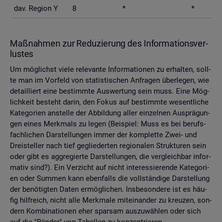
dav. Re­gi­on Y
8
*
*
Maß­nah­men zur Re­du­zie­rung des In­for­ma­ti­ons­ver­
lus­tes
Um mög­lichst viele re­le­van­te In­for­ma­tio­nen zu er­hal­ten, soll­
te man im Vor­feld von sta­tis­ti­schen An­fra­gen über­le­gen, wie
de­tail­liert eine be­stimm­te Aus­wer­tung sein muss. Eine Mög­
lich­keit be­steht darin, den Fokus auf be­stimm­te we­sent­li­che
Ka­te­go­ri­en an­stel­le der Ab­bil­dung aller ein­zel­nen Aus­prä­gun­
gen eines Merk­mals zu legen (Bei­spiel: Muss es bei be­rufs­
fach­li­chen Dar­stel­lun­gen immer der kom­plet­te Zwei- und
Drei­stel­ler nach tief ge­glie­der­ten re­gio­na­len Struk­tu­ren sein
oder gibt es agg­re­gier­te Dar­stel­lun­gen, die ver­gleich­bar in­for­
ma­tiv sind?). Ein Ver­zicht auf nicht in­ter­es­sie­ren­de Ka­te­go­ri­
en oder Sum­men kann eben­falls die voll­stän­di­ge Dar­stel­lung
der be­nö­tig­ten Daten er­mög­li­chen. Ins­be­son­de­re ist es häu­
fig hilf­reich, nicht alle Merk­ma­le mit­ein­an­der zu kreu­zen, son­
dern Kom­bi­na­tio­nen eher spar­sam aus­zu­wäh­len oder sich
auf die "Rän­der" von Ta­bel­len zu kon­zen­trie­ren.