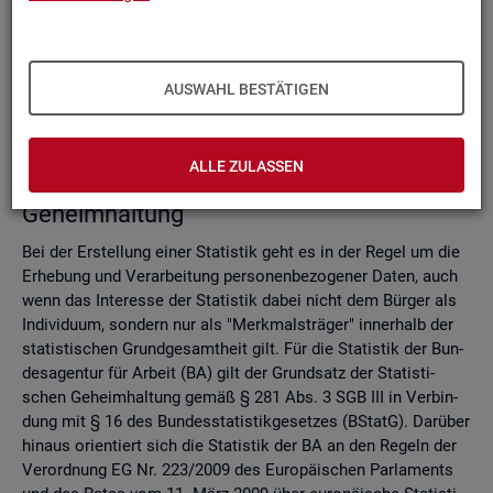
Do­mi­nanz­re­gel
Ver­fah­ren zur Si­cher­stel­lung der sta­tis­ti­schen Ge­heim­hal­
tung
Zell­sper­rungs­ver­fah­ren
AUSWAHL BESTÄTIGEN
Run­dungs­ver­fah­ren
Ver­gleich der Ver­fah­ren
ALLE ZULASSEN
Recht­li­che Grund­la­gen der sta­tis­ti­schen
Ge­heim­hal­tung
Bei der Er­stel­lung einer Sta­tis­tik geht es in der Regel um die
Er­he­bung und Ver­ar­bei­tung per­so­nen­be­zo­ge­ner Daten, auch
wenn das In­ter­es­se der Sta­tis­tik dabei nicht dem Bür­ger als
In­di­vi­du­um, son­dern nur als "Merk­mals­trä­ger" in­ner­halb der
sta­tis­ti­schen Grund­ge­samt­heit gilt. Für die Sta­tis­tik der Bun­
des­agen­tur für Ar­beit (BA) gilt der Grund­satz der Sta­tis­ti­
schen Ge­heim­hal­tung gemäß § 281 Abs. 3 SGB III in Ver­bin­
dung mit § 16 des Bun­des­sta­tis­tik­ge­set­zes (BStatG). Dar­über
hin­aus ori­en­tiert sich die Sta­tis­tik der BA an den Re­geln der
Ver­ord­nung EG Nr. 223/2009 des Eu­ro­päi­schen Par­la­ments