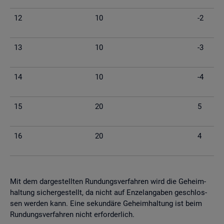
12
10
-2
13
10
-3
14
10
-4
15
20
5
16
20
4
Mit dem dar­ge­stell­ten Run­dungs­ver­fah­ren wird die Ge­heim­
hal­tung si­cher­ge­stellt, da nicht auf En­zel­an­ga­ben ge­schlos­
sen wer­den kann. Eine se­kun­dä­re Ge­heim­hal­tung ist beim
Run­dungs­ver­fah­ren nicht er­for­der­lich.