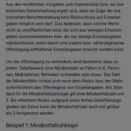
Aus den recht­li­chen Vor­ga­ben zum Da­ten­schutz bzw. zur sta­
tis­ti­schen Ge­heim­hal­tung er­gibt sich, dass im Zuge der sta­
tis­ti­schen Be­richt­erstat­tung kein Rück­schluss auf Ein­zel­an­
ga­ben mög­lich sein darf. Das be­deu­tet, dass sol­che Werte
nicht zu ver­öf­fent­li­chen sind, die sich aus we­ni­gen Ein­zel­an­
ga­ben zu­sam­men­set­zen bzw. die nur we­ni­ge Ein­zel­an­ga­ben
re­prä­sen­tie­ren, wenn damit eine ex­ak­te bzw. nä­he­rungs­wei­se
Of­fen­le­gung ent­hal­te­ner Ein­zel­an­ga­ben er­reicht wer­den kann.
Um die Of­fen­le­gung zu ver­hin­dern, wird be­stimmt, dass zu
jedem Ta­bel­len­wert eine Min­dest­zahl an Fäl­len (z.B. Per­so­
nen, Maß­nah­men, Be­trie­be) vor­han­den sein muss. Die Zahl
der Min­dest­fäl­le rich­tet sich nach dem Ri­si­ko bzw. der Wahr­
schein­lich­keit des Of­fen­le­gens von Ein­zel­an­ga­ben. Als Stan­
dard für die Min­dest­fall­zahl­re­gel gilt eine Min­dest­fall­zahl von
3. Bei er­höh­tem Ri­si­ko auf­grund eines hohen De­tail­lie­rungs­
gra­des der Daten kann die Min­dest­fall­zahl auch mit grö­ßer
als 3 fest­ge­setzt wer­den.
Bei­spiel 1: Min­dest­fall­zahl­re­gel