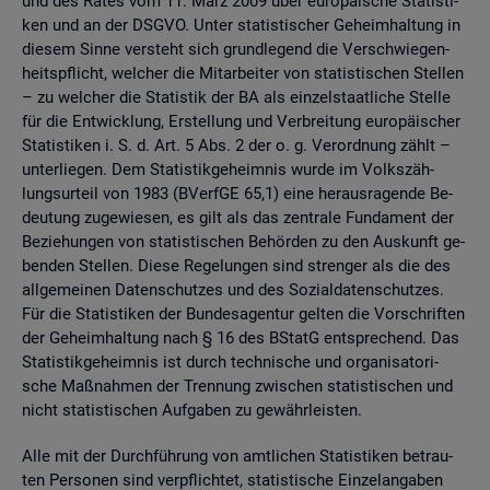
und des Rates vom 11. März 2009 über eu­ro­päi­sche Sta­tis­ti­
ken und an der DSGVO. Unter sta­tis­ti­scher Ge­heim­hal­tung in
die­sem Sinne ver­steht sich grund­le­gend die Ver­schwie­gen­
heits­pflicht, wel­cher die Mit­ar­bei­ter von sta­tis­ti­schen Stel­len
– zu wel­cher die Sta­tis­tik der BA als ein­zel­staat­li­che Stel­le
für die Ent­wick­lung, Er­stel­lung und Ver­brei­tung eu­ro­päi­scher
Sta­tis­ti­ken i. S. d. Art. 5 Abs. 2 der o. g. Ver­ord­nung zählt –
un­ter­lie­gen. Dem Sta­tis­tik­ge­heim­nis wurde im Volks­zäh­
lungs­ur­teil von 1983 (BVerf­GE 65,1) eine her­aus­ra­gen­de Be­
deu­tung zu­ge­wie­sen, es gilt als das zen­tra­le Fun­da­ment der
Be­zie­hun­gen von sta­tis­ti­schen Be­hör­den zu den Aus­kunft ge­
ben­den Stel­len. Diese Re­ge­lun­gen sind stren­ger als die des
all­ge­mei­nen Da­ten­schut­zes und des So­zi­al­da­ten­schut­zes.
Für die Sta­tis­ti­ken der Bun­des­agen­tur gel­ten die Vor­schrif­ten
der Ge­heim­hal­tung nach § 16 des BStatG ent­spre­chend. Das
Sta­tis­tik­ge­heim­nis ist durch tech­ni­sche und or­ga­ni­sa­to­ri­
sche Maß­nah­men der Tren­nung zwi­schen sta­tis­ti­schen und
nicht sta­tis­ti­schen Auf­ga­ben zu ge­währ­leis­ten.
Alle mit der Durch­füh­rung von amt­li­chen Sta­tis­ti­ken be­trau­
ten Per­so­nen sind ver­pflich­tet, sta­tis­ti­sche Ein­zel­an­ga­ben