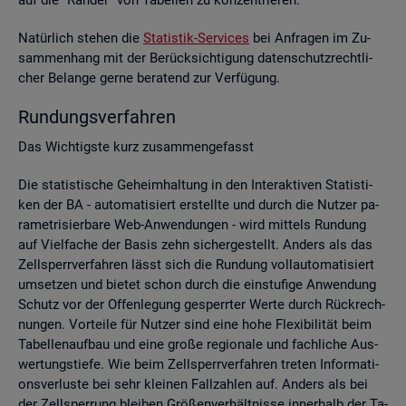
Na­tür­lich ste­hen die
Sta­tis­tik-Ser­vices
bei An­fra­gen im Zu­
sam­men­hang mit der Be­rück­sich­ti­gung da­ten­schutz­recht­li­
cher Be­lan­ge gerne be­ra­tend zur Ver­fü­gung.
Run­dungs­ver­fah­ren
Das Wich­tigs­te kurz zu­sam­men­ge­fasst
Die sta­tis­ti­sche Ge­heim­hal­tung in den In­ter­ak­ti­ven Sta­tis­ti­
ken der BA - au­to­ma­ti­siert er­stell­te und durch die Nut­zer pa­
ra­me­tri­sier­ba­re Web-An­wen­dun­gen - wird mit­tels Run­dung
auf Viel­fa­che der Basis zehn si­cher­ge­stellt. An­ders als das
Zell­sperr­ver­fah­ren lässt sich die Run­dung voll­au­to­ma­ti­siert
um­set­zen und bie­tet schon durch die ein­stu­fi­ge An­wen­dung
Schutz vor der Of­fen­le­gung ge­sperr­ter Werte durch Rück­rech­
nun­gen. Vor­tei­le für Nut­zer sind eine hohe Fle­xi­bi­li­tät beim
Ta­bel­len­auf­bau und eine große re­gio­na­le und fach­li­che Aus­
wer­tungs­tie­fe. Wie beim Zell­sperr­ver­fah­ren tre­ten In­for­ma­ti­
ons­ver­lus­te bei sehr klei­nen Fall­zah­len auf. An­ders als bei
der Zell­sper­rung blei­ben Grö­ßen­ver­hält­nis­se in­ner­halb der Ta­