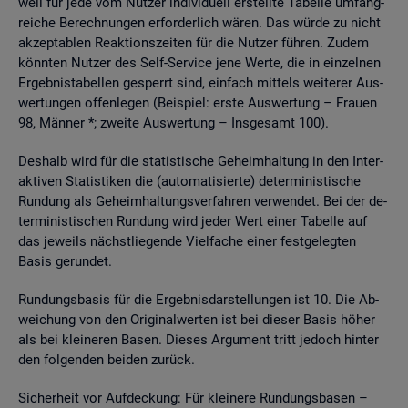
weil für jede vom Nut­zer in­di­vi­du­ell er­stell­te Ta­bel­le um­fang­
rei­che Be­rech­nun­gen er­for­der­lich wären. Das würde zu nicht
ak­zep­ta­blen Re­ak­ti­ons­zei­ten für die Nut­zer füh­ren. Zudem
könn­ten Nut­zer des Self-Ser­vice jene Werte, die in ein­zel­nen
Er­geb­nis­ta­bel­len ge­sperrt sind, ein­fach mit­tels wei­te­rer Aus­
wer­tun­gen of­fen­le­gen (Bei­spiel: erste Aus­wer­tung – Frau­en
98, Män­ner *; zwei­te Aus­wer­tung – Ins­ge­samt 100).
Des­halb wird für die sta­tis­ti­sche Ge­heim­hal­tung in den In­ter­
ak­ti­ven Sta­tis­ti­ken die (au­to­ma­ti­sier­te) de­ter­mi­nis­ti­sche
Run­dung als Ge­heim­hal­tungs­ver­fah­ren ver­wen­det. Bei der de­
ter­mi­nis­ti­schen Run­dung wird jeder Wert einer Ta­bel­le auf
das je­weils nächst­lie­gen­de Viel­fa­che einer fest­ge­leg­ten
Basis ge­run­det.
Run­dungs­ba­sis für die Er­geb­nis­dar­stel­lun­gen ist 10. Die Ab­
wei­chung von den Ori­gi­nal­wer­ten ist bei die­ser Basis höher
als bei klei­ne­ren Basen. Die­ses Ar­gu­ment tritt je­doch hin­ter
den fol­gen­den bei­den zu­rück.
Si­cher­heit vor Auf­de­ckung: Für klei­ne­re Run­dungs­ba­sen –