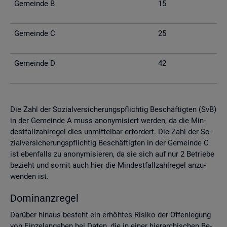
Ge­mein­de B
15
Ge­mein­de C
25
Ge­mein­de D
42
Die Zahl der So­zi­al­ver­si­che­rungs­pflich­tig Be­schäf­tig­ten (SvB)
in der Ge­mein­de A muss an­ony­mi­siert wer­den, da die Min­
dest­fall­zahl­re­gel dies un­mit­tel­bar er­for­dert. Die Zahl der So­
zi­al­ver­si­che­rungs­pflich­tig Be­schäf­tig­ten in der Ge­mein­de C
ist eben­falls zu an­ony­mi­sie­ren, da sie sich auf nur 2 Be­trie­be
be­zieht und somit auch hier die Min­dest­fall­zahl­re­gel an­zu­
wen­den ist.
Do­mi­nanz­re­gel
Dar­über hin­aus be­steht ein er­höh­tes Ri­si­ko der Of­fen­le­gung
von Ein­zel­an­ga­ben bei Daten, die in einer hier­ar­chi­schen Be­