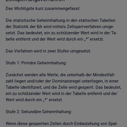
Das Wich­tigs­te kurz zu­sam­men­ge­fasst:
Die sta­tis­ti­sche Ge­heim­hal­tung in den sta­ti­schen Ta­bel­len
der Sta­tis­tik der BA wird mit­tels Zell­sperr­ver­fah­ren um­ge­
setzt. Das be­deu­tet, ein zu schüt­zen­der Wert wird in der Ta­
bel­le ent­fernt und der Wert wird durch ein „*“ er­setzt.
Das Ver­fah­ren wird in zwei Stu­fen um­ge­setzt.
Stufe 1: Pri­mä­re Ge­heim­hal­tung:
Zu­nächst wer­den alle Werte, die un­ter­halb der Min­dest­fall­
zahl lie­gen und/oder der Do­mi­nanz­re­gel un­ter­lie­gen, in einer
Ta­bel­le iden­ti­fi­ziert, und die Zelle wird ge­sperrt. Das be­deu­tet,
ein zu schüt­zen­der Wert wird in der Ta­bel­le ent­fernt und der
Wert wird durch ein „*“ er­setzt.
Stufe 2: Se­kun­dä­re Ge­heim­hal­tung:
Wenn diese ge­sperr­ten Zel­len durch Ein­be­zie­hung von Spal­