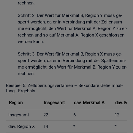
rech­nen.
Schritt 2: Der Wert für Merk­mal B, Re­gi­on Y muss ge­
sperrt wer­den, da er in Ver­bin­dung mit der Zei­len­sum­
me er­mög­licht, den Wert für Merk­mal A, Re­gi­on Y zu er­
rech­nen und so auf Merk­mal A, Re­gi­on X ge­schlos­sen
wer­den kann.
Schritt 3: Der Wert für Merk­mal B, Re­gi­on X muss ge­
sperrt wer­den, da er in Ver­bin­dung mit der Spal­ten­sum­
me er­mög­licht, den Wert für Merk­mal B, Re­gi­on Y zu er­
rech­nen.
Bei­spiel 5: Zell­sper­rungs­ver­fah­ren – Se­kun­dä­re Ge­heim­hal­
tung - Er­geb­nis
Re­gi­on
Ins­ge­samt
dav. Merk­mal A
dav. Mer
Ins­ge­samt
22
6
12
dav. Re­gi­on X
14
*
*