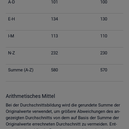
A-D
101
100
E-H
134
130
I-M
113
110
N-Z
232
230
Summe (A-Z)
580
570
Arith­me­ti­sches Mit­tel
Bei der Durch­schnitts­bil­dung wird die ge­run­de­te Summe der
Ori­gi­nal­wer­te ver­wen­det, um grö­ße­re Ab­wei­chun­gen des an­
ge­zeig­ten Durch­schnitts von dem auf Basis der Summe der
Ori­gi­nal­wer­te er­rech­ne­ten Durch­schnitt zu ver­mei­den. Ent­