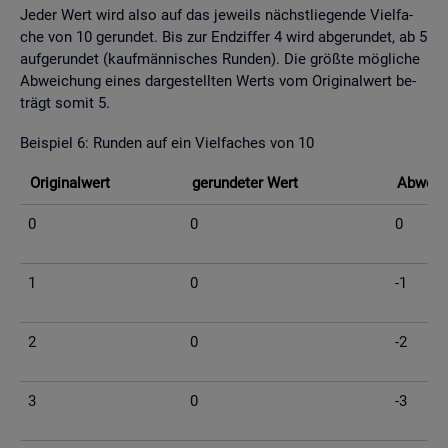
Jeder Wert wird also auf das je­weils nächst­lie­gen­de Viel­fa­
che von 10 ge­run­det. Bis zur End­zif­fer 4 wird ab­ge­run­det, ab 5
auf­ge­run­det (kauf­män­ni­sches Run­den). Die grö­ß­te mög­li­che
Ab­wei­chung eines dar­ge­stell­ten Werts vom Ori­gi­nal­wert be­
trägt somit 5.
Bei­spiel 6: Run­den auf ein Viel­fa­ches von 10
Ori­gi­nal­wert
ge­run­de­ter Wert
Ab­wei­c
0
0
0
1
0
-1
2
0
-2
3
0
-3