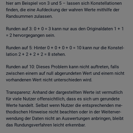
hier am Bei­spiel von 3 und 5 – las­sen sich Kon­stel­la­tio­nen
fin­den, die eine Auf­de­ckung der wah­ren Werte mit­hil­fe der
Rand­sum­men zu­las­sen.
Run­den auf 3: 0 + 0 = 3 kann nur aus den Ori­gi­nal­da­ten 1 + 1
= 2 her­vor­ge­gan­gen sein.
Run­den auf 5: Hin­ter 0 + 0 + 0 + 0 = 10 kann nur die Kon­stel­
la­ti­on 2 + 2 + 2 + 2 = 8 ste­hen.
Run­den auf 10: Die­ses Pro­blem kann nicht auf­tre­ten, falls
zwi­schen einem auf null ab­ge­run­de­ten Wert und einem nicht
vor­han­de­nen Wert nicht un­ter­schie­den wird.
Trans­pa­renz: An­hand der dar­ge­stell­ten Werte ist ver­mut­lich
für viele Nut­zer of­fen­sicht­lich, dass es sich um ge­run­de­te
Werte han­delt. Selbst wenn Nut­zer die ent­spre­chen­den me­
tho­di­schen Hin­wei­se nicht be­ach­ten oder in der Wei­ter­ver­
wen­dung der Daten nicht an Aus­wer­tun­gen an­brin­gen, bleibt
das Run­dungs­ver­fah­ren leicht er­kenn­bar.