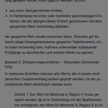
tung ge­sperrt wurde, muss ge­prüft wer­den, ob sich
aus einer über­ge­ord­ne­ten Ein­heit,
in Ver­bin­dung mit einer oder meh­re­ren gleich­ran­gi­gen Ein­
hei­ten, die die über­ge­ord­ne­te Ein­heit ge­mein­sam mit dem
ge­sperr­ten Wert voll­stän­dig ab­bil­den,
der ge­sperr­te Wert wie­der er­rech­nen lässt. Glei­ches gilt für
durch obige Her­an­ge­hens­wei­se ge­sperr­te Ta­bel­len­wer­te, d.h.
es kann not­wen­dig sein, meh­re­re auf­ein­an­der auf­bau­en­de
Prüf­gän­ge zu durch­lau­fen und wei­te­re Werte zu sper­ren.
Bei­spiel 5: Zell­sper­rungs­ver­fah­ren – Se­kun­dä­re Ge­heim­hal­
tung
In meh­re­ren Schrit­ten müs­sen alle Werte, die in einem rech­
ne­ri­schen Zu­sam­men­hang ste­hen ge­prüft wer­den, ob der zu
schüt­zen­de Wert iden­ti­fi­ziert wer­den kann.
Schritt 1: Der Wert für Merk­mal A, Re­gi­on Y muss ge­
sperrt wer­den, da er in Ver­bin­dung mit der Spal­ten­sum­
me er­mög­licht, den Wert für Merk­mal A, Re­gi­on X zu er­