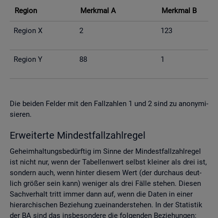
Re­gi­on
Merk­mal A
Merk­mal B
Re­gi­on X
2
123
Re­gi­on Y
88
1
Die bei­den Fel­der mit den Fall­zah­len 1 und 2 sind zu an­ony­mi­
sie­ren.
Er­wei­ter­te Min­dest­fall­zahl­re­gel
Ge­heim­hal­tungs­be­dürf­tig im Sinne der Min­dest­fall­zahl­re­gel
ist nicht nur, wenn der Ta­bel­len­wert selbst klei­ner als drei ist,
son­dern auch, wenn hin­ter die­sem Wert (der durch­aus deut­
lich grö­ßer sein kann) we­ni­ger als drei Fälle ste­hen. Die­sen
Sach­ver­halt tritt immer dann auf, wenn die Daten in einer
hier­ar­chi­schen Be­zie­hung zu­ein­an­der­ste­hen. In der Sta­tis­tik
der BA sind das ins­be­son­de­re die fol­gen­den Be­zie­hun­gen: