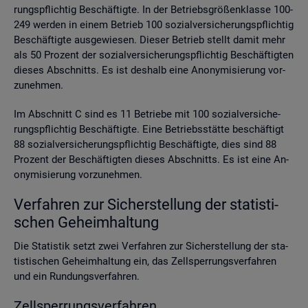
rungs­pflich­tig Be­schäf­tig­te. In der Be­triebs­grö­ßen­klas­se 100-
249 wer­den in einem Be­trieb 100 so­zi­al­ver­si­che­rungs­pflich­tig
Be­schäf­tig­te aus­ge­wie­sen. Die­ser Be­trieb stellt damit mehr
als 50 Pro­zent der so­zi­al­ver­si­che­rungs­pflich­tig Be­schäf­tig­ten
die­ses Ab­schnitts. Es ist des­halb eine An­ony­mi­sie­rung vor­
zu­neh­men.
Im Ab­schnitt C sind es 11 Be­trie­be mit 100 so­zi­al­ver­si­che­
rungs­pflich­tig Be­schäf­tig­te. Eine Be­triebs­stät­te be­schäf­tigt
88 so­zi­al­ver­si­che­rungs­pflich­tig Be­schäf­tig­te, dies sind 88
Pro­zent der Be­schäf­tig­ten die­ses Ab­schnitts. Es ist eine An­
ony­mi­sie­rung vor­zu­neh­men.
Ver­fah­ren zur Si­cher­stel­lung der sta­tis­ti­
schen Ge­heim­hal­tung
Die Sta­tis­tik setzt zwei Ver­fah­ren zur Si­cher­stel­lung der sta­
tis­ti­schen Ge­heim­hal­tung ein, das Zell­sper­rungs­ver­fah­ren
und ein Run­dungs­ver­fah­ren.
Zell­sper­rungs­ver­fah­ren