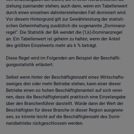
zie­hung zu­ein­an­der ste­hen, auch dann, wenn ein Ta­bel­len­wert
durch einen ein­zel­nen da­hin­ter­ste­hen­den Fall do­mi­niert wird.
Vor die­sem Hin­ter­grund gilt zur Ge­währ­leis­tung der sta­tis­ti­
schen Ge­heim­hal­tung zu­sätz­lich die so­ge­nann­te „Do­mi­nanz­
re­gel“. Die Sta­tis­tik der BA wen­det die (1,k)-Do­mi­nanz­re­gel
an. Ein Ta­bel­len­wert ist ge­heim zu hal­ten, wenn der An­teil
des grö­ß­ten Ein­zel­werts mehr als k % be­trägt.
Diese Regel wird im Fol­gen­den am Bei­spiel der Be­schäf­ti­
gungs­sta­tis­tik er­läu­tert:
Selbst wenn hin­ter der Be­schäf­tig­ten­zahl eines Wirt­schafts­
zwei­ges drei oder mehr Be­trie­be ste­hen, kann einer die­ser
Be­trie­be einen so hohen Be­schäf­tig­ten­an­teil auf sich ver­ei­
nen, dass die Be­schäf­tig­ten­zahl prak­tisch eine Ein­zel­an­ga­be
über den Bran­chen­füh­rer dar­stellt. Würde dann der Wert der
Be­schäf­tig­ten für diese Bran­che in die­ser Re­gi­on aus­ge­wie­
sen, so könn­te leicht auf die Be­schäf­tig­ten­zahl des Do­mi­
nanz­be­triebs rück­ge­schlos­sen wer­den.