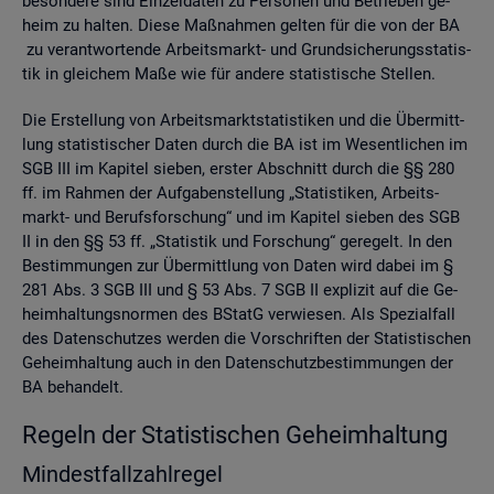
be­son­de­re sind Ein­zel­da­ten zu Per­so­nen und Be­trie­ben ge­
heim zu hal­ten. Diese Maß­nah­men gel­ten für die von der BA
zu ver­ant­wor­ten­de Ar­beits­markt- und Grund­si­che­rungs­sta­tis­
tik in glei­chem Maße wie für an­de­re sta­tis­ti­sche Stel­len.
Die Er­stel­lung von Ar­beits­markt­sta­tis­ti­ken und die Über­mitt­
lung sta­tis­ti­scher Daten durch die BA ist im We­sent­li­chen im
SGB III im Ka­pi­tel sie­ben, ers­ter Ab­schnitt durch die §§ 280
ff. im Rah­men der Auf­ga­ben­stel­lung „Sta­tis­ti­ken, Ar­beits­
markt- und Be­rufs­for­schung“ und im Ka­pi­tel sie­ben des SGB
II in den §§ 53 ff. „Sta­tis­tik und For­schung“ ge­re­gelt. In den
Be­stim­mun­gen zur Über­mitt­lung von Daten wird dabei im §
281 Abs. 3 SGB III und § 53 Abs. 7 SGB II ex­pli­zit auf die Ge­
heim­hal­tungs­nor­men des BStatG ver­wie­sen. Als Spe­zi­al­fall
des Da­ten­schut­zes wer­den die Vor­schrif­ten der Sta­tis­ti­schen
Ge­heim­hal­tung auch in den Da­ten­schutz­be­stim­mun­gen der
BA be­han­delt.
Re­geln der Sta­tis­ti­schen Ge­heim­hal­tung
Min­dest­fall­zahl­re­gel