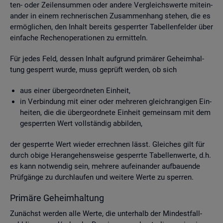
ten- oder Zei­len­sum­men oder an­de­re Ver­gleichs­wer­te mit­ein­
an­der in einem rech­ne­ri­schen Zu­sam­men­hang ste­hen, die es
er­mög­li­chen, den In­halt be­reits ge­sperr­ter Ta­bel­len­fel­der über
ein­fa­che Re­chen­ope­ra­tio­nen zu er­mit­teln.
Für jedes Feld, des­sen In­halt auf­grund pri­mä­rer Ge­heim­hal­
tung ge­sperrt wurde, muss ge­prüft wer­den, ob sich
aus einer über­ge­ord­ne­ten Ein­heit,
in Ver­bin­dung mit einer oder meh­re­ren gleich­ran­gi­gen Ein­
hei­ten, die die über­ge­ord­ne­te Ein­heit ge­mein­sam mit dem
ge­sperr­ten Wert voll­stän­dig ab­bil­den,
der ge­sperr­te Wert wie­der er­rech­nen lässt. Glei­ches gilt für
durch obige Her­an­ge­hens­wei­se ge­sperr­te Ta­bel­len­wer­te, d.h.
es kann not­wen­dig sein, meh­re­re auf­ein­an­der auf­bau­en­de
Prüf­gän­ge zu durch­lau­fen und wei­te­re Werte zu sper­ren.
Pri­mä­re Ge­heim­hal­tung
Zu­nächst wer­den alle Werte, die un­ter­halb der Min­dest­fall­