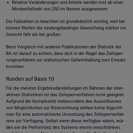
Re­la­ti­ve Ver­än­de­run­gen und An­tei­le wer­den erst ab einer
Min­dest­fall­zahl von 250 im Nen­ner aus­ge­wie­sen.
Die Fall­zah­len zu be­ach­ten ist grund­sätz­lich wich­tig, weil bei
klei­nen Wer­ten die run­dungs­be­ding­te Ab­wei­chung stär­ker ins
Ge­wicht fällt als bei gro­ßen.
Beim Ver­gleich mit an­de­ren Pu­bli­ka­tio­nen der Sta­tis­tik der
BA ist dar­auf zu ach­ten, dass dort in der Regel das Zell­sper­
rungs­ver­fah­ren zur sta­tis­ti­schen Ge­heim­hal­tung zum Ein­satz
kom­men.
Run­den auf Basis 10
Für die meis­ten Er­geb­nis­dar­stel­lun­gen im Rah­men der In­ter­
ak­ti­ven Sta­tis­ti­ken ist das Zell­sperr­ver­fah­ren nicht ge­eig­net.
Auf­grund der Kom­ple­xi­tät ins­be­son­de­re des Aus­schlus­ses
von Mög­lich­kei­ten zur Rück­rech­nung ste­hen keine Al­go­rith­
men für eine au­to­ma­ti­sier­te Um­set­zung des Zell­sperr­ver­fah­
rens zur Ver­fü­gung. Selbst wenn diese ver­füg­bar wären, wür­
den sie die Per­for­manz des Sys­tems enorm ein­schrän­ken,