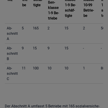
ßen­
be
tig­te
1-9 Be­
10-99
10-9
klas­se
schäf­
Be­trie­
schä
1-9 Be­
tig­te
be
te
trie­be
Ab­
5
165
2
15
2
50
schnitt
A
Ab­
9
15
9
15
-
-
schnitt
B
Ab­
11
100
10
10
1
88
schnitt
C
Der Ab­schnitt A um­fasst 5 Be­trie­be mit 165 so­zi­al­ver­si­che­