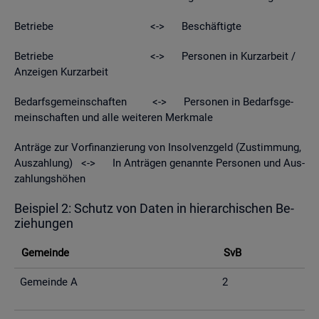
Be­trie­be <-> Be­schäf­tig­te
Be­trie­be <-> Per­so­nen in Kurz­ar­beit /
An­zei­gen Kurz­ar­beit
Be­darfs­ge­mein­schaf­ten <-> Per­so­nen in Be­darfs­ge­
mein­schaf­ten und alle wei­te­ren Merk­ma­le
An­trä­ge zur Vor­fi­nan­zie­rung von In­sol­venz­geld (Zu­stim­mung,
Aus­zah­lung) <-> In An­trä­gen ge­nann­te Per­so­nen und Aus­
zah­lungs­hö­hen
Bei­spiel 2: Schutz von Daten in hier­ar­chi­schen Be­
zie­hun­gen
Ge­mein­de
SvB
Ge­mein­de A
2