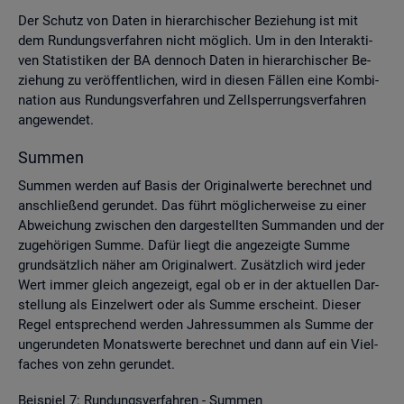
Der Schutz von Daten in hier­ar­chi­scher Be­zie­hung ist mit
dem Run­dungs­ver­fah­ren nicht mög­lich. Um in den In­ter­ak­ti­
ven Sta­tis­ti­ken der BA den­noch Daten in hier­ar­chi­scher Be­
zie­hung zu ver­öf­fent­li­chen, wird in die­sen Fäl­len eine Kom­bi­
na­ti­on aus Run­dungs­ver­fah­ren und Zell­sper­rungs­ver­fah­ren
an­ge­wen­det.
Sum­men
Sum­men wer­den auf Basis der Ori­gi­nal­wer­te be­rech­net und
an­schlie­ßend ge­run­det. Das führt mög­li­cher­wei­se zu einer
Ab­wei­chung zwi­schen den dar­ge­stell­ten Sum­man­den und der
zu­ge­hö­ri­gen Summe. Dafür liegt die an­ge­zeig­te Summe
grund­sätz­lich näher am Ori­gi­nal­wert. Zu­sätz­lich wird jeder
Wert immer gleich an­ge­zeigt, egal ob er in der ak­tu­el­len Dar­
stel­lung als Ein­zel­wert oder als Summe er­scheint. Die­ser
Regel ent­spre­chend wer­den Jah­res­sum­men als Summe der
un­ge­run­de­ten Mo­nats­wer­te be­rech­net und dann auf ein Viel­
fa­ches von zehn ge­run­det.
Bei­spiel 7: Run­dungs­ver­fah­ren - Sum­men