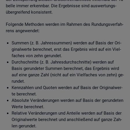
bel­le immer er­kenn­bar. Die Er­geb­nis­se sind aus­wer­tungs­
über­grei­fend kon­sis­tent.
Fol­gen­de Me­tho­den wer­den im Rah­men des Run­dungs­ver­fah­
rens an­ge­wen­det:
Sum­men (z. B. Jah­res­sum­men) wer­den auf Basis der Ori­
gi­nal­wer­te be­rech­net, erst das Er­geb­nis wird auf ein Viel­
fa­ches von zehn ge­run­det.
Durch­schnit­te (z. B. Jah­res­durch­schnit­te) wer­den auf
Basis ge­run­de­ter Sum­men be­rech­net, das Er­geb­nis wird
auf eine ganze Zahl (nicht auf ein Viel­fa­ches von zehn) ge­
run­det.
Kenn­zah­len und Quo­ten wer­den auf Basis der Ori­gi­nal­wer­
te be­rech­net.
Ab­so­lu­te Ver­än­de­run­gen wer­den auf Basis der ge­run­de­ten
Werte be­rech­net.
Re­la­ti­ve Ver­än­de­run­gen und An­tei­le wer­den auf Basis der
Ori­gi­nal­wer­te be­rech­net und an­schlie­ßend auf ganze Zah­
len ge­run­det.