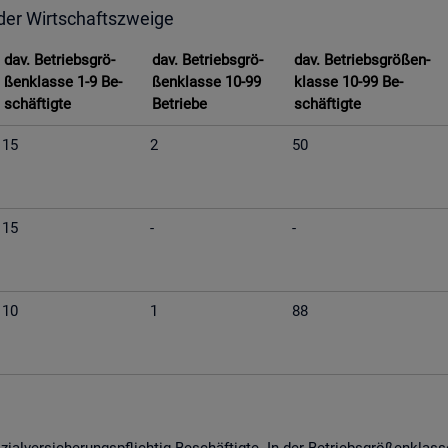
 der Wirt­schafts­zwei­ge
dav. Be­triebs­grö­
dav. Be­triebs­grö­
dav. Be­triebs­grö­ßen­
ßen­klas­se 1-9 Be­
ßen­klas­se 10-99
klas­se 10-99 Be­
schäf­tig­te
Be­trie­be
schäf­tig­te
15
2
50
15
-
-
10
1
88
­al­ver­si­che­rungs­pflich­tig Be­schäf­tig­te. In der Be­triebs­grö­ßen­kla