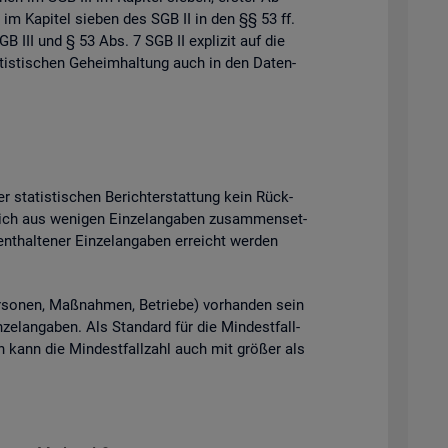
 im Ka­pi­tel sie­ben des SGB II in den §§ 53 ff.
B III und § 53 Abs. 7 SGB II ex­pli­zit auf die
tis­ti­schen Ge­heim­hal­tung auch in den Da­ten­
 sta­tis­ti­schen Be­richt­erstat­tung kein Rück­
ich aus we­ni­gen Ein­zel­an­ga­ben zu­sam­men­set­
t­hal­te­ner Ein­zel­an­ga­ben er­reicht wer­den
­so­nen, Maß­nah­men, Be­trie­be) vor­han­den sein
el­an­ga­ben. Als Stan­dard für die Min­dest­fall­
ten kann die Min­dest­fall­zahl auch mit grö­ßer als