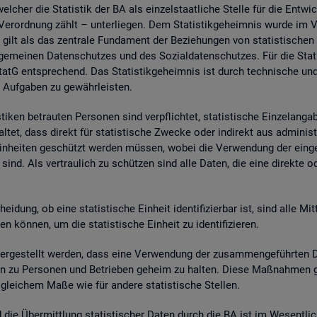
wel­cher die Sta­tis­tik der BA als ein­zel­staat­li­che Stel­le für die Ent­wic
. Ver­ord­nung zählt – un­ter­lie­gen. Dem Sta­tis­tik­ge­heim­nis wurde im
 gilt als das zen­tra­le Fun­da­ment der Be­zie­hun­gen von sta­tis­ti­sche
e­mei­nen Da­ten­schut­zes und des So­zi­al­da­ten­schut­zes. Für die Sta­t
tG ent­spre­chend. Das Sta­tis­tik­ge­heim­nis ist durch tech­ni­sche und
 Auf­ga­ben zu ge­währ­leis­ten.
i­ken be­trau­ten Per­so­nen sind ver­pflich­tet, sta­tis­ti­sche Ein­zel­an­
­tet, dass di­rekt für sta­tis­ti­sche Zwe­cke oder in­di­rekt aus ad­mi­nis­t
e Ein­hei­ten ge­schützt wer­den müs­sen, wobei die Ver­wen­dung der ein­ge
sind. Als ver­trau­lich zu schüt­zen sind alle Daten, die eine di­rek­te oder in
hei­dung, ob eine sta­tis­ti­sche Ein­heit iden­ti­fi­zier­bar ist, sind alle Mi
kön­nen, um die sta­tis­ti­sche Ein­heit zu iden­ti­fi­zie­ren.
­ge­stellt wer­den, dass eine Ver­wen­dung der zu­sam­men­ge­führ­ten Dat
a­ten zu Per­so­nen und Be­trie­ben ge­heim zu hal­ten. Diese Maß­nah­men 
n glei­chem Maße wie für an­de­re sta­tis­ti­sche Stel­len.
nd die Über­mitt­lung sta­tis­ti­scher Daten durch die BA ist im We­sent­li­