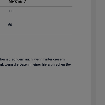
Merk­mal C
111
60
s drei ist, son­dern auch, wenn hin­ter die­sem
uf, wenn die Daten in einer hier­ar­chi­schen Be­