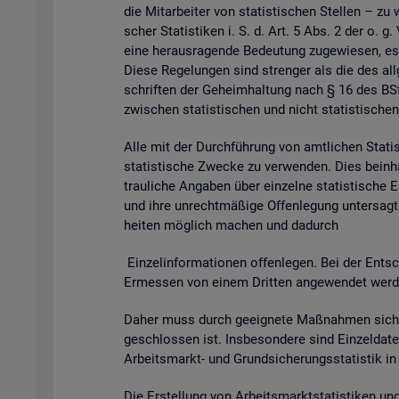
die Mit­ar­bei­ter von sta­tis­ti­schen Stel­len – zu 
scher Sta­tis­ti­ken i. S. d. Art. 5 Abs. 2 der o. g
eine her­aus­ra­gen­de Be­deu­tung zu­ge­wie­sen, es
Diese Re­ge­lun­gen sind stren­ger als die des all­g
schrif­ten der Ge­heim­hal­tung nach § 16 des BSta
zwi­schen sta­tis­ti­schen und nicht sta­tis­ti­schen
Alle mit der Durch­füh­rung von amt­li­chen Sta­tis­t
sta­tis­ti­sche Zwe­cke zu ver­wen­den. Dies be­inhal
trau­li­che An­ga­ben über ein­zel­ne sta­tis­ti­sch
und ihre un­recht­mä­ßi­ge Of­fen­le­gung un­ter­sagt 
hei­ten mög­lich ma­chen und da­durch
Ein­zel­in­for­ma­tio­nen of­fen­le­gen. Bei der Ent­sc
Er­mes­sen von einem Drit­ten an­ge­wen­det wer­den 
Daher muss durch ge­eig­ne­te Maß­nah­men si­cher
ge­schlos­sen ist. Ins­be­son­de­re sind Ein­zel­d
Ar­beits­markt- und Grund­si­che­rungs­sta­tis­tik i
Die Er­stel­lung von Ar­beits­markt­sta­tis­ti­ken u