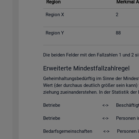
Re­gi­on
Merk­mal A
Re­gi­on X
2
Re­gi­on Y
88
Die bei­den Fel­der mit den Fall­zah­len 1 und 2 si
Er­wei­ter­te Min­dest­fall­zahl­re­gel
Ge­heim­hal­tungs­be­dürf­tig im Sinne der Min­dest­
Wert (der durch­aus deut­lich grö­ßer sein kann) w
zie­hung zu­ein­an­der­ste­hen. In der Sta­tis­tik de
Be­trie­be <-> Be­schäf­tig­t
Be­trie­be <-> Per­so­nen in Kurz­ar­be
Be­darfs­ge­mein­schaf­ten <-> Per­so­nen in Be