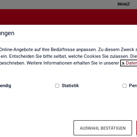
INHALT
lungen
Statistische Geheimhaltung
Online-Angebote auf Ihre Bedürfnisse anpassen. Zu diesem Zweck s
in. Entscheiden Sie bitte selbst, welche Cookies Sie zulassen. Di
eschrieben. Weitere Informationen erhalten Sie in unserer
Date
:
GRUNDLAGEN
endig
Statistik
Per
sche Geheimhaltung
­grund­in­for­ma­ti­on Sta­tis­ti­sche Ge­heim­
AUSWAHL BESTÄTIGEN
­gen des Da­ten­schut­zes für So­zi­al­da­ten und die Grund­sät­ze der Sta­