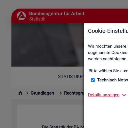
Cookie-Einstel
Wir möchten unsere 
sogenannte Cookies e
werden nachfolgend b
Bitte wählen Sie aus
STATISTIKEN
Technisch Notw
Grundlagen
Rechtsgrundlagen
Statisti
Details anzeigen
Hin­ter
Die Sta­tis­tik der BA be­ach­tet die An­for­de­run