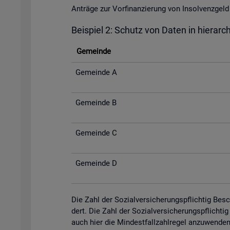
An­trä­ge zur Vor­fi­nan­zie­rung von In­sol­venz­
Bei­spiel 2: Schutz von Daten in hier­ar­c
Ge­mein­de
Ge­mein­de A
Ge­mein­de B
Ge­mein­de C
Ge­mein­de D
Die Zahl der So­zi­al­ver­si­che­rungs­pflich­tig Be­
dert. Die Zahl der So­zi­al­ver­si­che­rungs­pflich­
auch hier die Min­dest­fall­zahl­re­gel an­zu­wen­de