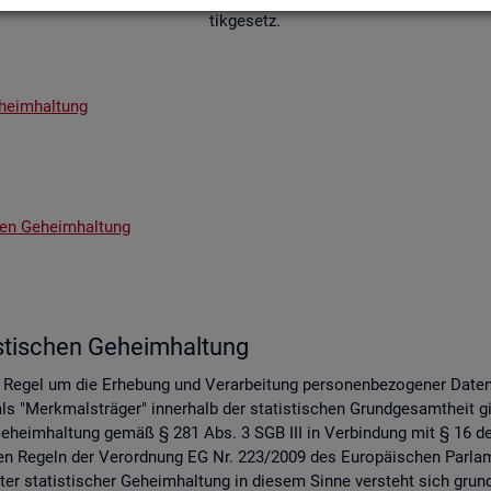
tik­ge­setz.
­heim­hal­tung
chen Ge­heim­hal­tung
s­ti­schen Ge­heim­hal­tung
er Regel um die Er­he­bung und Ver­ar­bei­tung per­so­nen­be­zo­ge­ner Date
s "Merk­mals­trä­ger" in­ner­halb der sta­tis­ti­schen Grund­ge­samt­heit gil
 Ge­heim­hal­tung gemäß § 281 Abs. 3 SGB III in Ver­bin­dung mit § 16 des 
 an den Re­geln der Ver­ord­nung EG Nr. 223/2009 des Eu­ro­päi­schen Pa
er sta­tis­ti­scher Ge­heim­hal­tung in die­sem Sinne ver­steht sich grund