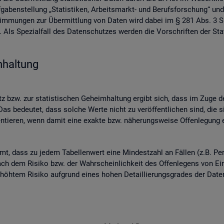
ben­stel­lung „Sta­tis­ti­ken, Ar­beits­markt- und Be­rufs­for­schung“ und
­stim­mun­gen zur Über­mitt­lung von Daten wird dabei im § 281 Abs. 3 SG
ls Spe­zi­al­fall des Da­ten­schut­zes wer­den die Vor­schrif­ten der Sta­
­hal­tung
 bzw. zur sta­tis­ti­schen Ge­heim­hal­tung er­gibt sich, dass im Zuge der
as be­deu­tet, dass sol­che Werte nicht zu ver­öf­fent­li­chen sind, die s
n­tie­ren, wenn damit eine ex­ak­te bzw. nä­he­rungs­wei­se Of­fen­le­gung en
mmt, dass zu jedem Ta­bel­len­wert eine Min­dest­zahl an Fäl­len (z.B. Per
ch dem Ri­si­ko bzw. der Wahr­schein­lich­keit des Of­fen­le­gens von Ein­z
 er­höh­tem Ri­si­ko auf­grund eines hohen De­tail­lie­rungs­gra­des der Da