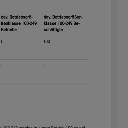
dav. Be­triebs­grö­
dav. Be­triebs­grö­ßen­
ßen­klas­se 100-249
klas­se 100-249 Be­
Be­trie­be
schäf­tig­te
1
100
-
-
-
-
s­se 100-249 wer­den in einem Be­trieb 100 so­zi­al­