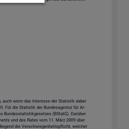
n, auch wenn das In­ter­es­se der Sta­tis­tik dabei
t. Für die Sta­tis­tik der Bun­des­agen­tur für Ar­
Bun­des­sta­tis­tik­ge­set­zes (BStatG). Dar­über
r­la­ments und des Rates vom 11. März 2009 über
­le­gend die Ver­schwie­gen­heits­pflicht, wel­cher