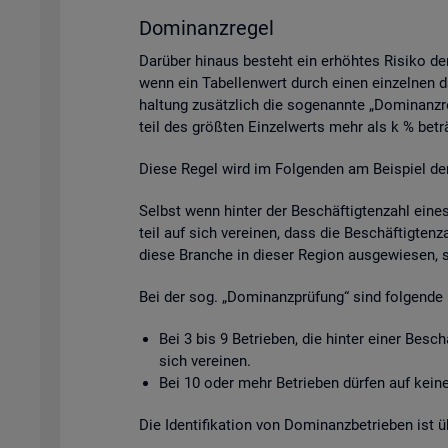
Do­mi­nanz­re­gel
Dar­über hin­aus be­steht ein er­höh­tes Ri­si­ko de
wenn ein Ta­bel­len­wert durch einen ein­zel­nen da­
hal­tung zu­sätz­lich die so­ge­nann­te „Do­mi­nanz­
teil des grö­ß­ten Ein­zel­werts mehr als k % be­tr
Diese Regel wird im Fol­gen­den am Bei­spiel der Be­
Selbst wenn hin­ter der Be­schäf­tig­ten­zahl eine
teil auf sich ver­ei­nen, dass die Be­schäf­tig­ten­
diese Bran­che in die­ser Re­gi­on aus­ge­wie­sen, 
Bei der sog. „Do­mi­nanz­prü­fung“ sind fol­gen­de 
Bei 3 bis 9 Be­trie­ben, die hin­ter einer Be­sc
sich ver­ei­nen.
Bei 10 oder mehr Be­trie­ben dür­fen auf keine 
Die Iden­ti­fi­ka­ti­on von Do­mi­nanz­be­trie­ben is