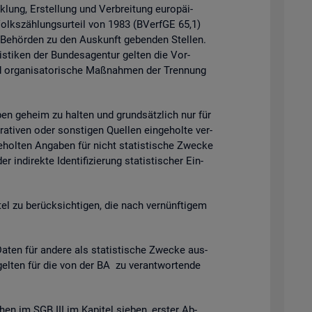
k­lung, Er­stel­lung und Ver­brei­tung eu­ro­päi­
 Volks­zäh­lungs­ur­teil von 1983 (BVerf­GE 65,1)
n Be­hör­den zu den Aus­kunft ge­ben­den Stel­len.
is­ti­ken der Bun­des­agen­tur gel­ten die Vor­
 or­ga­ni­sa­to­ri­sche Maß­nah­men der Tren­nung
ga­ben ge­heim zu hal­ten und grund­sätz­lich nur für
ra­ti­ven oder sons­ti­gen Quel­len ein­ge­hol­te ver­
­hol­ten An­ga­ben für nicht sta­tis­ti­sche Zwe­cke
­di­rek­te Iden­ti­fi­zie­rung sta­tis­ti­scher Ein­
t­tel zu be­rück­sich­ti­gen, die nach ver­nünf­ti­gem
en für an­de­re als sta­tis­ti­sche Zwe­cke aus­
gel­ten für die von der BA zu ver­ant­wor­ten­de
chen im SGB III im Ka­pi­tel sie­ben, ers­ter Ab­