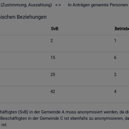
geld (Zu­stim­mung, Aus­zah­lung) <-> In An­trä­gen ge­nann­te Per­so­nen
hi­schen Be­zie­hun­gen
SvB
Be­trie­b
2
1
15
6
25
2
42
4
schäf­tig­ten (SvB) in der Ge­mein­de A muss an­ony­mi­siert wer­den, da die M
tig Be­schäf­tig­ten in der Ge­mein­de C ist eben­falls zu an­ony­mi­sie­ren,
n ist.