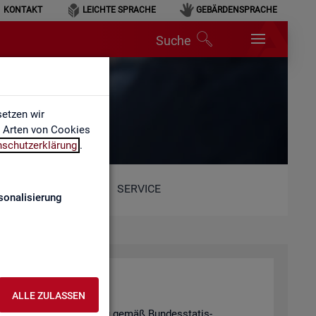
KONTAKT
LEICHTE SPRACHE
GEBÄRDENSPRACHE
Suche
etzen wir
e Arten von Cookies
nschutzerklärung
.
SERVICE
sonalisierung
hal­tung
ALLE ZULASSEN
tis­ti­schen Ge­heim­hal­tung gemäß Bun­des­sta­tis­