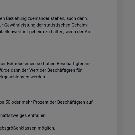
chen Be­zie­hung zu­ein­an­der ste­hen, auch dann,
ur Ge­währ­leis­tung der sta­tis­ti­schen Ge­heim­
Ta­bel­len­wert ist ge­heim zu hal­ten, wenn der An­
ser Be­trie­be einen so hohen Be­schäf­tig­ten­an­
. Würde dann der Wert der Be­schäf­tig­ten für
ück­ge­schlos­sen wer­den.
ie­be 50 oder mehr Pro­zent der Be­schäf­tig­ten auf
afts­zwei­ges ent­fal­len.
riebs­grö­ßen­klas­sen mög­lich.