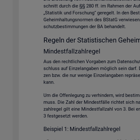
schnitt durch die §§ 280 ff. im Rah­men der Auf­ga­
„Sta­tis­tik und For­schung“ ge­re­gelt. In den Be
Ge­heim­hal­tungs­nor­men des BStatG ver­wie­sen. A
schutz­be­stim­mun­gen der BA be­han­delt.
Re­geln der Sta­tis­ti­schen Ge­heim
Min­dest­fall­zahl­re­gel
Aus den recht­li­chen Vor­ga­ben zum Da­ten­schutz
schluss auf Ein­zel­an­ga­ben mög­lich sein darf. D
zen bzw. die nur we­ni­ge Ein­zel­an­ga­ben re­prä­se
kann.
Um die Of­fen­le­gung zu ver­hin­dern, wird be­sti
muss. Die Zahl der Min­dest­fäl­le rich­tet sich na
zahl­re­gel gilt eine Min­dest­fall­zahl von 3. Bei
3 fest­ge­setzt wer­den.
Bei­spiel 1: Min­dest­fall­zahl­re­gel