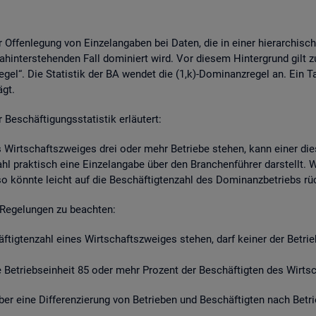
r Of­fen­le­gung von Ein­zel­an­ga­ben bei Daten, die in einer hier­ar­chi­s
hin­ter­ste­hen­den Fall do­mi­niert wird. Vor die­sem Hin­ter­grund gilt z
re­gel“. Die Sta­tis­tik der BA wen­det die (1,k)-Do­mi­nanz­re­gel an. Ein 
ägt.
schäf­ti­gungs­sta­tis­tik er­läu­tert:
s Wirt­schafts­zwei­ges drei oder mehr Be­trie­be ste­hen, kann einer die­
zahl prak­tisch eine Ein­zel­an­ga­be über den Bran­chen­füh­rer dar­stellt
so könn­te leicht auf die Be­schäf­tig­ten­zahl des Do­mi­nanz­be­triebs r
Re­ge­lun­gen zu be­ach­ten:
häf­tig­ten­zahl eines Wirt­schafts­zwei­ges ste­hen, darf kei­ner der Be­tr
Be­triebs­ein­heit 85 oder mehr Pro­zent der Be­schäf­tig­ten des Wirt­sch
t über eine Dif­fe­ren­zie­rung von Be­trie­ben und Be­schäf­tig­ten nach Be­t