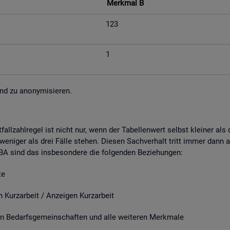
Merk­mal B
123
1
nd zu an­ony­mi­sie­ren.
fall­zahl­re­gel ist nicht nur, wenn der Ta­bel­len­wert selbst klei­ner al
e­ni­ger als drei Fälle ste­hen. Die­sen Sach­ver­halt tritt immer dann a
r BA sind das ins­be­son­de­re die fol­gen­den Be­zie­hun­gen:
e
it / An­zei­gen Kurz­ar­beit
­darfs­ge­mein­schaf­ten und alle wei­te­ren Merk­ma­le