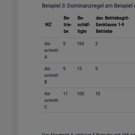
Bei­spiel 3: Do­mi­nanz­re­gel am Bei­spiel
Be­
Be­
dav. Be­triebs­grö­
WZ
trie­
schäf­
ßen­klas­se 1-9
be
tig­te
Be­trie­be
Ab­
5
165
2
schnitt
A
Ab­
9
15
9
schnitt
B
Ab­
11
100
10
schnitt
C
Der Ab­schnitt A um­fasst 5 Be­trie­be mit 165 so­zi