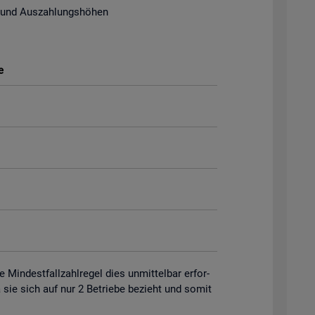
 und Aus­zah­lungs­hö­hen
e
in­dest­fall­zahl­re­gel dies un­mit­tel­bar er­for­
 da sie sich auf nur 2 Be­trie­be be­zieht und somit