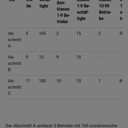
ßen­
be
tig­te
1-9 Be­
10-99
10-9
klas­se
schäf­
Be­trie­
schä
1-9 Be­
tig­te
be
te
trie­be
Ab­
5
165
2
15
2
50
schnitt
A
Ab­
9
15
9
15
-
-
schnitt
B
Ab­
11
100
10
10
1
88
schnitt
C
Der Ab­schnitt A um­fasst 5 Be­trie­be mit 165 so­zi­al­ver­si­che­