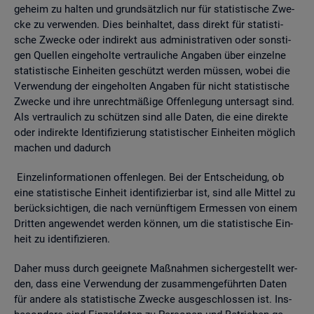
ge­heim zu hal­ten und grund­sätz­lich nur für sta­tis­ti­sche Zwe­
cke zu ver­wen­den. Dies be­inhal­tet, dass di­rekt für sta­tis­ti­
sche Zwe­cke oder in­di­rekt aus ad­mi­nis­tra­ti­ven oder sons­ti­
gen Quel­len ein­ge­hol­te ver­trau­li­che An­ga­ben über ein­zel­ne
sta­tis­ti­sche Ein­hei­ten ge­schützt wer­den müs­sen, wobei die
Ver­wen­dung der ein­ge­hol­ten An­ga­ben für nicht sta­tis­ti­sche
Zwe­cke und ihre un­recht­mä­ßi­ge Of­fen­le­gung un­ter­sagt sind.
Als ver­trau­lich zu schüt­zen sind alle Daten, die eine di­rek­te
oder in­di­rek­te Iden­ti­fi­zie­rung sta­tis­ti­scher Ein­hei­ten mög­lich
ma­chen und da­durch
Ein­zel­in­for­ma­tio­nen of­fen­le­gen. Bei der Ent­schei­dung, ob
eine sta­tis­ti­sche Ein­heit iden­ti­fi­zier­bar ist, sind alle Mit­tel zu
be­rück­sich­ti­gen, die nach ver­nünf­ti­gem Er­mes­sen von einem
Drit­ten an­ge­wen­det wer­den kön­nen, um die sta­tis­ti­sche Ein­
heit zu iden­ti­fi­zie­ren.
Daher muss durch ge­eig­ne­te Maß­nah­men si­cher­ge­stellt wer­
den, dass eine Ver­wen­dung der zu­sam­men­ge­führ­ten Daten
für an­de­re als sta­tis­ti­sche Zwe­cke aus­ge­schlos­sen ist. Ins­