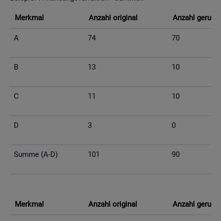
Merk­mal
An­zahl ori­gi­nal
An­zahl ge­run­d
A
74
70
B
13
10
C
11
10
D
3
0
Summe (A-D)
101
90
Merk­mal
An­zahl ori­gi­nal
An­zahl ge­run­d