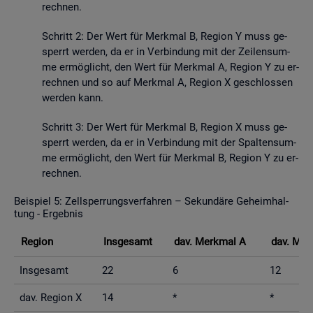
rech­nen.
Schritt 2: Der Wert für Merk­mal B, Re­gi­on Y muss ge­
sperrt wer­den, da er in Ver­bin­dung mit der Zei­len­sum­
me er­mög­licht, den Wert für Merk­mal A, Re­gi­on Y zu er­
rech­nen und so auf Merk­mal A, Re­gi­on X ge­schlos­sen
wer­den kann.
Schritt 3: Der Wert für Merk­mal B, Re­gi­on X muss ge­
sperrt wer­den, da er in Ver­bin­dung mit der Spal­ten­sum­
me er­mög­licht, den Wert für Merk­mal B, Re­gi­on Y zu er­
rech­nen.
Bei­spiel 5: Zell­sper­rungs­ver­fah­ren – Se­kun­dä­re Ge­heim­hal­
tung - Er­geb­nis
Re­gi­on
Ins­ge­samt
dav. Merk­mal A
dav. Mer
Ins­ge­samt
22
6
12
dav. Re­gi­on X
14
*
*