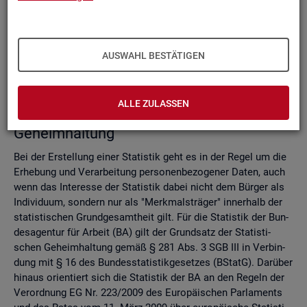
Do­mi­nanz­re­gel
Ver­fah­ren zur Si­cher­stel­lung der sta­tis­ti­schen Ge­heim­hal­
tung
Zell­sper­rungs­ver­fah­ren
AUSWAHL BESTÄTIGEN
Run­dungs­ver­fah­ren
Ver­gleich der Ver­fah­ren
ALLE ZULASSEN
Recht­li­che Grund­la­gen der sta­tis­ti­schen
Ge­heim­hal­tung
Bei der Er­stel­lung einer Sta­tis­tik geht es in der Regel um die
Er­he­bung und Ver­ar­bei­tung per­so­nen­be­zo­ge­ner Daten, auch
wenn das In­ter­es­se der Sta­tis­tik dabei nicht dem Bür­ger als
In­di­vi­du­um, son­dern nur als "Merk­mals­trä­ger" in­ner­halb der
sta­tis­ti­schen Grund­ge­samt­heit gilt. Für die Sta­tis­tik der Bun­
des­agen­tur für Ar­beit (BA) gilt der Grund­satz der Sta­tis­ti­
schen Ge­heim­hal­tung gemäß § 281 Abs. 3 SGB III in Ver­bin­
dung mit § 16 des Bun­des­sta­tis­tik­ge­set­zes (BStatG). Dar­über
hin­aus ori­en­tiert sich die Sta­tis­tik der BA an den Re­geln der
Ver­ord­nung EG Nr. 223/2009 des Eu­ro­päi­schen Par­la­ments