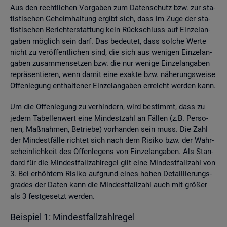
Aus den recht­li­chen Vor­ga­ben zum Da­ten­schutz bzw. zur sta­
tis­ti­schen Ge­heim­hal­tung er­gibt sich, dass im Zuge der sta­
tis­ti­schen Be­richt­erstat­tung kein Rück­schluss auf Ein­zel­an­
ga­ben mög­lich sein darf. Das be­deu­tet, dass sol­che Werte
nicht zu ver­öf­fent­li­chen sind, die sich aus we­ni­gen Ein­zel­an­
ga­ben zu­sam­men­set­zen bzw. die nur we­ni­ge Ein­zel­an­ga­ben
re­prä­sen­tie­ren, wenn damit eine ex­ak­te bzw. nä­he­rungs­wei­se
Of­fen­le­gung ent­hal­te­ner Ein­zel­an­ga­ben er­reicht wer­den kann.
Um die Of­fen­le­gung zu ver­hin­dern, wird be­stimmt, dass zu
jedem Ta­bel­len­wert eine Min­dest­zahl an Fäl­len (z.B. Per­so­
nen, Maß­nah­men, Be­trie­be) vor­han­den sein muss. Die Zahl
der Min­dest­fäl­le rich­tet sich nach dem Ri­si­ko bzw. der Wahr­
schein­lich­keit des Of­fen­le­gens von Ein­zel­an­ga­ben. Als Stan­
dard für die Min­dest­fall­zahl­re­gel gilt eine Min­dest­fall­zahl von
3. Bei er­höh­tem Ri­si­ko auf­grund eines hohen De­tail­lie­rungs­
gra­des der Daten kann die Min­dest­fall­zahl auch mit grö­ßer
als 3 fest­ge­setzt wer­den.
Bei­spiel 1: Min­dest­fall­zahl­re­gel