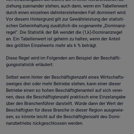
zie­hung zu­ein­an­der ste­hen, auch dann, wenn ein Ta­bel­len­wert
durch einen ein­zel­nen da­hin­ter­ste­hen­den Fall do­mi­niert wird.
Vor die­sem Hin­ter­grund gilt zur Ge­währ­leis­tung der sta­tis­ti­
schen Ge­heim­hal­tung zu­sätz­lich die so­ge­nann­te „Do­mi­nanz­
re­gel“. Die Sta­tis­tik der BA wen­det die (1,k)-Do­mi­nanz­re­gel
an. Ein Ta­bel­len­wert ist ge­heim zu hal­ten, wenn der An­teil
des grö­ß­ten Ein­zel­werts mehr als k % be­trägt.
Diese Regel wird im Fol­gen­den am Bei­spiel der Be­schäf­ti­
gungs­sta­tis­tik er­läu­tert:
Selbst wenn hin­ter der Be­schäf­tig­ten­zahl eines Wirt­schafts­
zwei­ges drei oder mehr Be­trie­be ste­hen, kann einer die­ser
Be­trie­be einen so hohen Be­schäf­tig­ten­an­teil auf sich ver­ei­
nen, dass die Be­schäf­tig­ten­zahl prak­tisch eine Ein­zel­an­ga­be
über den Bran­chen­füh­rer dar­stellt. Würde dann der Wert der
Be­schäf­tig­ten für diese Bran­che in die­ser Re­gi­on aus­ge­wie­
sen, so könn­te leicht auf die Be­schäf­tig­ten­zahl des Do­mi­
nanz­be­triebs rück­ge­schlos­sen wer­den.