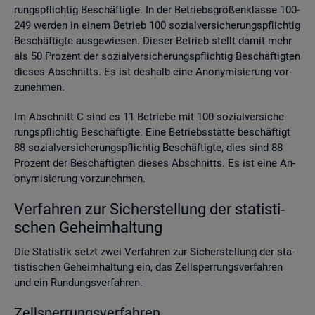
rungs­pflich­tig Be­schäf­tig­te. In der Be­triebs­grö­ßen­klas­se 100-
249 wer­den in einem Be­trieb 100 so­zi­al­ver­si­che­rungs­pflich­tig
Be­schäf­tig­te aus­ge­wie­sen. Die­ser Be­trieb stellt damit mehr
als 50 Pro­zent der so­zi­al­ver­si­che­rungs­pflich­tig Be­schäf­tig­ten
die­ses Ab­schnitts. Es ist des­halb eine An­ony­mi­sie­rung vor­
zu­neh­men.
Im Ab­schnitt C sind es 11 Be­trie­be mit 100 so­zi­al­ver­si­che­
rungs­pflich­tig Be­schäf­tig­te. Eine Be­triebs­stät­te be­schäf­tigt
88 so­zi­al­ver­si­che­rungs­pflich­tig Be­schäf­tig­te, dies sind 88
Pro­zent der Be­schäf­tig­ten die­ses Ab­schnitts. Es ist eine An­
ony­mi­sie­rung vor­zu­neh­men.
Ver­fah­ren zur Si­cher­stel­lung der sta­tis­ti­
schen Ge­heim­hal­tung
Die Sta­tis­tik setzt zwei Ver­fah­ren zur Si­cher­stel­lung der sta­
tis­ti­schen Ge­heim­hal­tung ein, das Zell­sper­rungs­ver­fah­ren
und ein Run­dungs­ver­fah­ren.
Zell­sper­rungs­ver­fah­ren