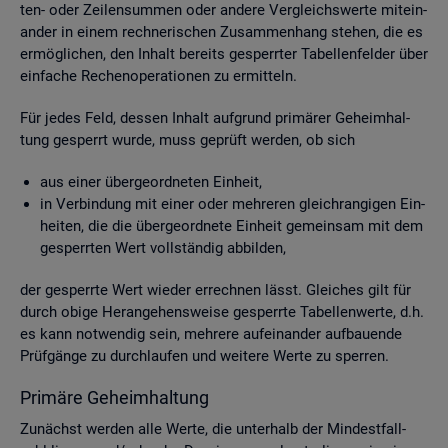
ten- oder Zei­len­sum­men oder an­de­re Ver­gleichs­wer­te mit­ein­
an­der in einem rech­ne­ri­schen Zu­sam­men­hang ste­hen, die es
er­mög­li­chen, den In­halt be­reits ge­sperr­ter Ta­bel­len­fel­der über
ein­fa­che Re­chen­ope­ra­tio­nen zu er­mit­teln.
Für jedes Feld, des­sen In­halt auf­grund pri­mä­rer Ge­heim­hal­
tung ge­sperrt wurde, muss ge­prüft wer­den, ob sich
aus einer über­ge­ord­ne­ten Ein­heit,
in Ver­bin­dung mit einer oder meh­re­ren gleich­ran­gi­gen Ein­
hei­ten, die die über­ge­ord­ne­te Ein­heit ge­mein­sam mit dem
ge­sperr­ten Wert voll­stän­dig ab­bil­den,
der ge­sperr­te Wert wie­der er­rech­nen lässt. Glei­ches gilt für
durch obige Her­an­ge­hens­wei­se ge­sperr­te Ta­bel­len­wer­te, d.h.
es kann not­wen­dig sein, meh­re­re auf­ein­an­der auf­bau­en­de
Prüf­gän­ge zu durch­lau­fen und wei­te­re Werte zu sper­ren.
Pri­mä­re Ge­heim­hal­tung
Zu­nächst wer­den alle Werte, die un­ter­halb der Min­dest­fall­