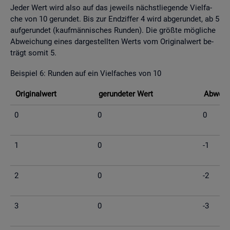
Jeder Wert wird also auf das je­weils nächst­lie­gen­de Viel­fa­
che von 10 ge­run­det. Bis zur End­zif­fer 4 wird ab­ge­run­det, ab 5
auf­ge­run­det (kauf­män­ni­sches Run­den). Die grö­ß­te mög­li­che
Ab­wei­chung eines dar­ge­stell­ten Werts vom Ori­gi­nal­wert be­
trägt somit 5.
Bei­spiel 6: Run­den auf ein Viel­fa­ches von 10
Ori­gi­nal­wert
ge­run­de­ter Wert
Ab­wei­c
0
0
0
1
0
-1
2
0
-2
3
0
-3