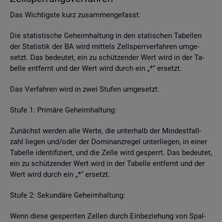
Das Wich­tigs­te kurz zu­sam­men­ge­fasst:
Die sta­tis­ti­sche Ge­heim­hal­tung in den sta­ti­schen Ta­bel­len
der Sta­tis­tik der BA wird mit­tels Zell­sperr­ver­fah­ren um­ge­
setzt. Das be­deu­tet, ein zu schüt­zen­der Wert wird in der Ta­
bel­le ent­fernt und der Wert wird durch ein „*“ er­setzt.
Das Ver­fah­ren wird in zwei Stu­fen um­ge­setzt.
Stufe 1: Pri­mä­re Ge­heim­hal­tung:
Zu­nächst wer­den alle Werte, die un­ter­halb der Min­dest­fall­
zahl lie­gen und/oder der Do­mi­nanz­re­gel un­ter­lie­gen, in einer
Ta­bel­le iden­ti­fi­ziert, und die Zelle wird ge­sperrt. Das be­deu­tet,
ein zu schüt­zen­der Wert wird in der Ta­bel­le ent­fernt und der
Wert wird durch ein „*“ er­setzt.
Stufe 2: Se­kun­dä­re Ge­heim­hal­tung:
Wenn diese ge­sperr­ten Zel­len durch Ein­be­zie­hung von Spal­