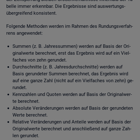
bel­le immer er­kenn­bar. Die Er­geb­nis­se sind aus­wer­tungs­
über­grei­fend kon­sis­tent.
Fol­gen­de Me­tho­den wer­den im Rah­men des Run­dungs­ver­fah­
rens an­ge­wen­det:
Sum­men (z. B. Jah­res­sum­men) wer­den auf Basis der Ori­
gi­nal­wer­te be­rech­net, erst das Er­geb­nis wird auf ein Viel­
fa­ches von zehn ge­run­det.
Durch­schnit­te (z. B. Jah­res­durch­schnit­te) wer­den auf
Basis ge­run­de­ter Sum­men be­rech­net, das Er­geb­nis wird
auf eine ganze Zahl (nicht auf ein Viel­fa­ches von zehn) ge­
run­det.
Kenn­zah­len und Quo­ten wer­den auf Basis der Ori­gi­nal­wer­
te be­rech­net.
Ab­so­lu­te Ver­än­de­run­gen wer­den auf Basis der ge­run­de­ten
Werte be­rech­net.
Re­la­ti­ve Ver­än­de­run­gen und An­tei­le wer­den auf Basis der
Ori­gi­nal­wer­te be­rech­net und an­schlie­ßend auf ganze Zah­
len ge­run­det.