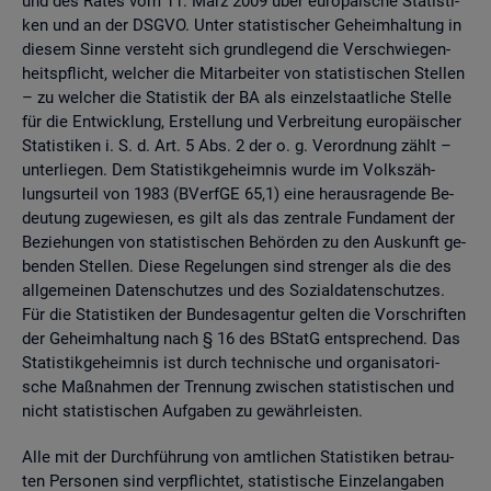
und des Rates vom 11. März 2009 über eu­ro­päi­sche Sta­tis­ti­
ken und an der DSGVO. Unter sta­tis­ti­scher Ge­heim­hal­tung in
die­sem Sinne ver­steht sich grund­le­gend die Ver­schwie­gen­
heits­pflicht, wel­cher die Mit­ar­bei­ter von sta­tis­ti­schen Stel­len
– zu wel­cher die Sta­tis­tik der BA als ein­zel­staat­li­che Stel­le
für die Ent­wick­lung, Er­stel­lung und Ver­brei­tung eu­ro­päi­scher
Sta­tis­ti­ken i. S. d. Art. 5 Abs. 2 der o. g. Ver­ord­nung zählt –
un­ter­lie­gen. Dem Sta­tis­tik­ge­heim­nis wurde im Volks­zäh­
lungs­ur­teil von 1983 (BVerf­GE 65,1) eine her­aus­ra­gen­de Be­
deu­tung zu­ge­wie­sen, es gilt als das zen­tra­le Fun­da­ment der
Be­zie­hun­gen von sta­tis­ti­schen Be­hör­den zu den Aus­kunft ge­
ben­den Stel­len. Diese Re­ge­lun­gen sind stren­ger als die des
all­ge­mei­nen Da­ten­schut­zes und des So­zi­al­da­ten­schut­zes.
Für die Sta­tis­ti­ken der Bun­des­agen­tur gel­ten die Vor­schrif­ten
der Ge­heim­hal­tung nach § 16 des BStatG ent­spre­chend. Das
Sta­tis­tik­ge­heim­nis ist durch tech­ni­sche und or­ga­ni­sa­to­ri­
sche Maß­nah­men der Tren­nung zwi­schen sta­tis­ti­schen und
nicht sta­tis­ti­schen Auf­ga­ben zu ge­währ­leis­ten.
Alle mit der Durch­füh­rung von amt­li­chen Sta­tis­ti­ken be­trau­
ten Per­so­nen sind ver­pflich­tet, sta­tis­ti­sche Ein­zel­an­ga­ben