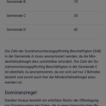
Ge­mein­de B
15
Ge­mein­de C
25
Ge­mein­de D
42
Die Zahl der So­zi­al­ver­si­che­rungs­pflich­tig Be­schäf­tig­ten (SvB)
in der Ge­mein­de A muss an­ony­mi­siert wer­den, da die Min­
dest­fall­zahl­re­gel dies un­mit­tel­bar er­for­dert. Die Zahl der So­
zi­al­ver­si­che­rungs­pflich­tig Be­schäf­tig­ten in der Ge­mein­de C
ist eben­falls zu an­ony­mi­sie­ren, da sie sich auf nur 2 Be­trie­be
be­zieht und somit auch hier die Min­dest­fall­zahl­re­gel an­zu­
wen­den ist.
Do­mi­nanz­re­gel
Dar­über hin­aus be­steht ein er­höh­tes Ri­si­ko der Of­fen­le­gung
von Ein­zel­an­ga­ben bei Daten, die in einer hier­ar­chi­schen Be­