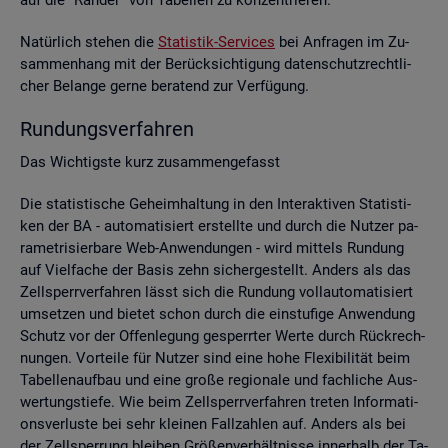
Na­tür­lich ste­hen die
Sta­tis­tik-Ser­vices
bei An­fra­gen im Zu­
sam­men­hang mit der Be­rück­sich­ti­gung da­ten­schutz­recht­li­
cher Be­lan­ge gerne be­ra­tend zur Ver­fü­gung.
Run­dungs­ver­fah­ren
Das Wich­tigs­te kurz zu­sam­men­ge­fasst
Die sta­tis­ti­sche Ge­heim­hal­tung in den In­ter­ak­ti­ven Sta­tis­ti­
ken der BA - au­to­ma­ti­siert er­stell­te und durch die Nut­zer pa­
ra­me­tri­sier­ba­re Web-An­wen­dun­gen - wird mit­tels Run­dung
auf Viel­fa­che der Basis zehn si­cher­ge­stellt. An­ders als das
Zell­sperr­ver­fah­ren lässt sich die Run­dung voll­au­to­ma­ti­siert
um­set­zen und bie­tet schon durch die ein­stu­fi­ge An­wen­dung
Schutz vor der Of­fen­le­gung ge­sperr­ter Werte durch Rück­rech­
nun­gen. Vor­tei­le für Nut­zer sind eine hohe Fle­xi­bi­li­tät beim
Ta­bel­len­auf­bau und eine große re­gio­na­le und fach­li­che Aus­
wer­tungs­tie­fe. Wie beim Zell­sperr­ver­fah­ren tre­ten In­for­ma­ti­
ons­ver­lus­te bei sehr klei­nen Fall­zah­len auf. An­ders als bei
der Zell­sper­rung blei­ben Grö­ßen­ver­hält­nis­se in­ner­halb der Ta­