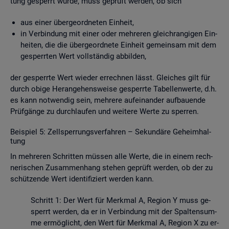
tung ge­sperrt wurde, muss ge­prüft wer­den, ob sich
aus einer über­ge­ord­ne­ten Ein­heit,
in Ver­bin­dung mit einer oder meh­re­ren gleich­ran­gi­gen Ein­
hei­ten, die die über­ge­ord­ne­te Ein­heit ge­mein­sam mit dem
ge­sperr­ten Wert voll­stän­dig ab­bil­den,
der ge­sperr­te Wert wie­der er­rech­nen lässt. Glei­ches gilt für
durch obige Her­an­ge­hens­wei­se ge­sperr­te Ta­bel­len­wer­te, d.h.
es kann not­wen­dig sein, meh­re­re auf­ein­an­der auf­bau­en­de
Prüf­gän­ge zu durch­lau­fen und wei­te­re Werte zu sper­ren.
Bei­spiel 5: Zell­sper­rungs­ver­fah­ren – Se­kun­dä­re Ge­heim­hal­
tung
In meh­re­ren Schrit­ten müs­sen alle Werte, die in einem rech­
ne­ri­schen Zu­sam­men­hang ste­hen ge­prüft wer­den, ob der zu
schüt­zen­de Wert iden­ti­fi­ziert wer­den kann.
Schritt 1: Der Wert für Merk­mal A, Re­gi­on Y muss ge­
sperrt wer­den, da er in Ver­bin­dung mit der Spal­ten­sum­
me er­mög­licht, den Wert für Merk­mal A, Re­gi­on X zu er­