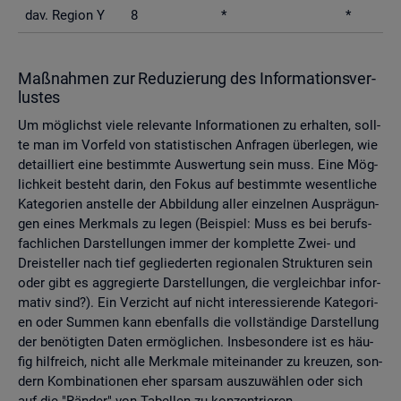
dav. Re­gi­on Y
8
*
*
Maß­nah­men zur Re­du­zie­rung des In­for­ma­ti­ons­ver­
lus­tes
Um mög­lichst viele re­le­van­te In­for­ma­tio­nen zu er­hal­ten, soll­
te man im Vor­feld von sta­tis­ti­schen An­fra­gen über­le­gen, wie
de­tail­liert eine be­stimm­te Aus­wer­tung sein muss. Eine Mög­
lich­keit be­steht darin, den Fokus auf be­stimm­te we­sent­li­che
Ka­te­go­ri­en an­stel­le der Ab­bil­dung aller ein­zel­nen Aus­prä­gun­
gen eines Merk­mals zu legen (Bei­spiel: Muss es bei be­rufs­
fach­li­chen Dar­stel­lun­gen immer der kom­plet­te Zwei- und
Drei­stel­ler nach tief ge­glie­der­ten re­gio­na­len Struk­tu­ren sein
oder gibt es agg­re­gier­te Dar­stel­lun­gen, die ver­gleich­bar in­for­
ma­tiv sind?). Ein Ver­zicht auf nicht in­ter­es­sie­ren­de Ka­te­go­ri­
en oder Sum­men kann eben­falls die voll­stän­di­ge Dar­stel­lung
der be­nö­tig­ten Daten er­mög­li­chen. Ins­be­son­de­re ist es häu­
fig hilf­reich, nicht alle Merk­ma­le mit­ein­an­der zu kreu­zen, son­
dern Kom­bi­na­tio­nen eher spar­sam aus­zu­wäh­len oder sich
auf die "Rän­der" von Ta­bel­len zu kon­zen­trie­ren.