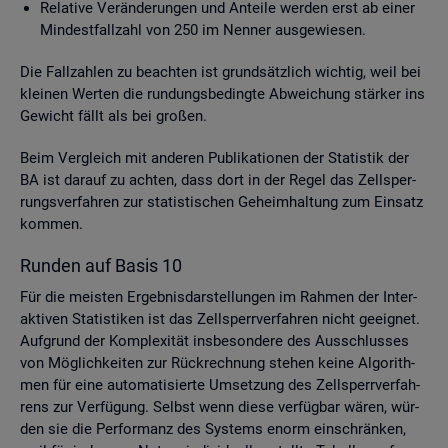
Re­la­ti­ve Ver­än­de­run­gen und An­tei­le wer­den erst ab einer
Min­dest­fall­zahl von 250 im Nen­ner aus­ge­wie­sen.
Die Fall­zah­len zu be­ach­ten ist grund­sätz­lich wich­tig, weil bei
klei­nen Wer­ten die run­dungs­be­ding­te Ab­wei­chung stär­ker ins
Ge­wicht fällt als bei gro­ßen.
Beim Ver­gleich mit an­de­ren Pu­bli­ka­tio­nen der Sta­tis­tik der
BA ist dar­auf zu ach­ten, dass dort in der Regel das Zell­sper­
rungs­ver­fah­ren zur sta­tis­ti­schen Ge­heim­hal­tung zum Ein­satz
kom­men.
Run­den auf Basis 10
Für die meis­ten Er­geb­nis­dar­stel­lun­gen im Rah­men der In­ter­
ak­ti­ven Sta­tis­ti­ken ist das Zell­sperr­ver­fah­ren nicht ge­eig­net.
Auf­grund der Kom­ple­xi­tät ins­be­son­de­re des Aus­schlus­ses
von Mög­lich­kei­ten zur Rück­rech­nung ste­hen keine Al­go­rith­
men für eine au­to­ma­ti­sier­te Um­set­zung des Zell­sperr­ver­fah­
rens zur Ver­fü­gung. Selbst wenn diese ver­füg­bar wären, wür­
den sie die Per­for­manz des Sys­tems enorm ein­schrän­ken,