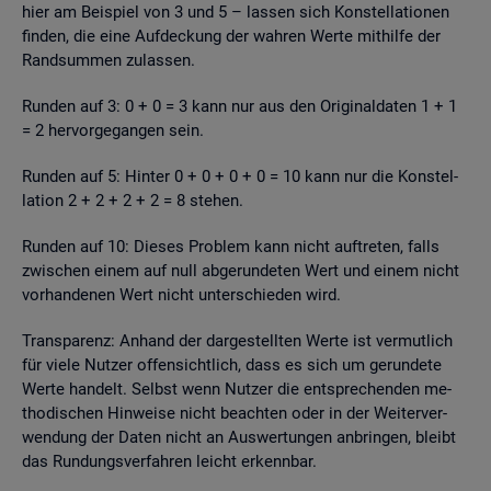
hier am Bei­spiel von 3 und 5 – las­sen sich Kon­stel­la­tio­nen
fin­den, die eine Auf­de­ckung der wah­ren Werte mit­hil­fe der
Rand­sum­men zu­las­sen.
Run­den auf 3: 0 + 0 = 3 kann nur aus den Ori­gi­nal­da­ten 1 + 1
= 2 her­vor­ge­gan­gen sein.
Run­den auf 5: Hin­ter 0 + 0 + 0 + 0 = 10 kann nur die Kon­stel­
la­ti­on 2 + 2 + 2 + 2 = 8 ste­hen.
Run­den auf 10: Die­ses Pro­blem kann nicht auf­tre­ten, falls
zwi­schen einem auf null ab­ge­run­de­ten Wert und einem nicht
vor­han­de­nen Wert nicht un­ter­schie­den wird.
Trans­pa­renz: An­hand der dar­ge­stell­ten Werte ist ver­mut­lich
für viele Nut­zer of­fen­sicht­lich, dass es sich um ge­run­de­te
Werte han­delt. Selbst wenn Nut­zer die ent­spre­chen­den me­
tho­di­schen Hin­wei­se nicht be­ach­ten oder in der Wei­ter­ver­
wen­dung der Daten nicht an Aus­wer­tun­gen an­brin­gen, bleibt
das Run­dungs­ver­fah­ren leicht er­kenn­bar.