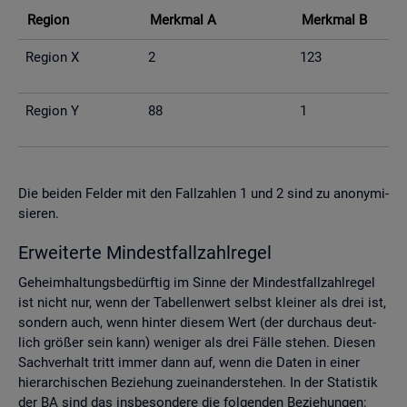
Re­gi­on
Merk­mal A
Merk­mal B
Re­gi­on X
2
123
Re­gi­on Y
88
1
Die bei­den Fel­der mit den Fall­zah­len 1 und 2 sind zu an­ony­mi­
sie­ren.
Er­wei­ter­te Min­dest­fall­zahl­re­gel
Ge­heim­hal­tungs­be­dürf­tig im Sinne der Min­dest­fall­zahl­re­gel
ist nicht nur, wenn der Ta­bel­len­wert selbst klei­ner als drei ist,
son­dern auch, wenn hin­ter die­sem Wert (der durch­aus deut­
lich grö­ßer sein kann) we­ni­ger als drei Fälle ste­hen. Die­sen
Sach­ver­halt tritt immer dann auf, wenn die Daten in einer
hier­ar­chi­schen Be­zie­hung zu­ein­an­der­ste­hen. In der Sta­tis­tik
der BA sind das ins­be­son­de­re die fol­gen­den Be­zie­hun­gen: