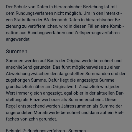
Der Schutz von Daten in hier­ar­chi­scher Be­zie­hung ist mit
dem Run­dungs­ver­fah­ren nicht mög­lich. Um in den In­ter­ak­ti­
ven Sta­tis­ti­ken der BA den­noch Daten in hier­ar­chi­scher Be­
zie­hung zu ver­öf­fent­li­chen, wird in die­sen Fäl­len eine Kom­bi­
na­ti­on aus Run­dungs­ver­fah­ren und Zell­sper­rungs­ver­fah­ren
an­ge­wen­det.
Sum­men
Sum­men wer­den auf Basis der Ori­gi­nal­wer­te be­rech­net und
an­schlie­ßend ge­run­det. Das führt mög­li­cher­wei­se zu einer
Ab­wei­chung zwi­schen den dar­ge­stell­ten Sum­man­den und der
zu­ge­hö­ri­gen Summe. Dafür liegt die an­ge­zeig­te Summe
grund­sätz­lich näher am Ori­gi­nal­wert. Zu­sätz­lich wird jeder
Wert immer gleich an­ge­zeigt, egal ob er in der ak­tu­el­len Dar­
stel­lung als Ein­zel­wert oder als Summe er­scheint. Die­ser
Regel ent­spre­chend wer­den Jah­res­sum­men als Summe der
un­ge­run­de­ten Mo­nats­wer­te be­rech­net und dann auf ein Viel­
fa­ches von zehn ge­run­det.
Bei­spiel 7: Run­dungs­ver­fah­ren - Sum­men