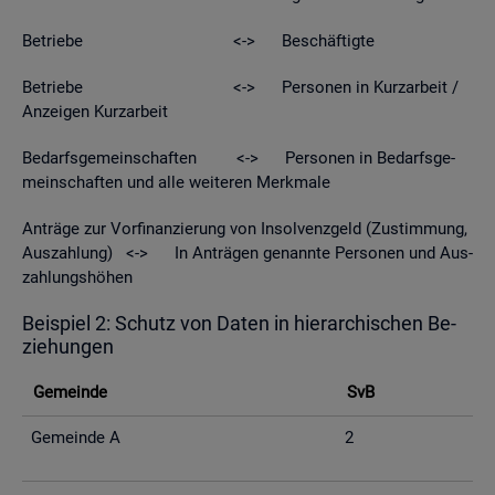
Be­trie­be <-> Be­schäf­tig­te
Be­trie­be <-> Per­so­nen in Kurz­ar­beit /
An­zei­gen Kurz­ar­beit
Be­darfs­ge­mein­schaf­ten <-> Per­so­nen in Be­darfs­ge­
mein­schaf­ten und alle wei­te­ren Merk­ma­le
An­trä­ge zur Vor­fi­nan­zie­rung von In­sol­venz­geld (Zu­stim­mung,
Aus­zah­lung) <-> In An­trä­gen ge­nann­te Per­so­nen und Aus­
zah­lungs­hö­hen
Bei­spiel 2: Schutz von Daten in hier­ar­chi­schen Be­
zie­hun­gen
Ge­mein­de
SvB
Ge­mein­de A
2