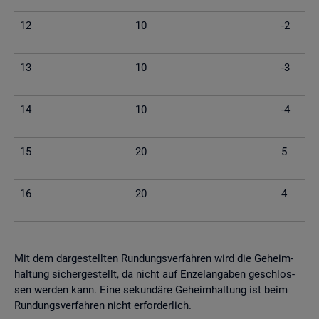
12
10
-2
13
10
-3
14
10
-4
15
20
5
16
20
4
Mit dem dar­ge­stell­ten Run­dungs­ver­fah­ren wird die Ge­heim­
hal­tung si­cher­ge­stellt, da nicht auf En­zel­an­ga­ben ge­schlos­
sen wer­den kann. Eine se­kun­dä­re Ge­heim­hal­tung ist beim
Run­dungs­ver­fah­ren nicht er­for­der­lich.