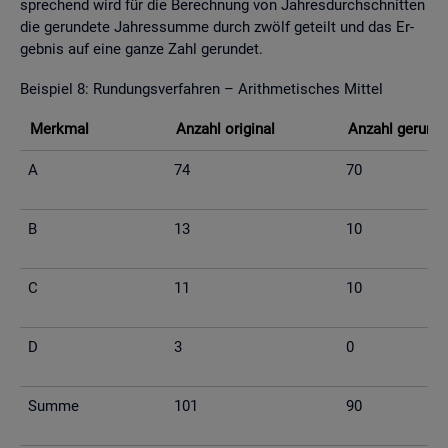
spre­chend wird für die Be­rech­nung von Jah­res­durch­schnit­ten
die ge­run­de­te Jah­res­sum­me durch zwölf ge­teilt und das Er­
geb­nis auf eine ganze Zahl ge­run­det.
Bei­spiel 8: Run­dungs­ver­fah­ren – Arith­me­ti­sches Mit­tel
Merk­mal
An­zahl ori­gi­nal
An­zahl ge­run­d
A
74
70
B
13
10
C
11
10
D
3
0
Summe
101
90