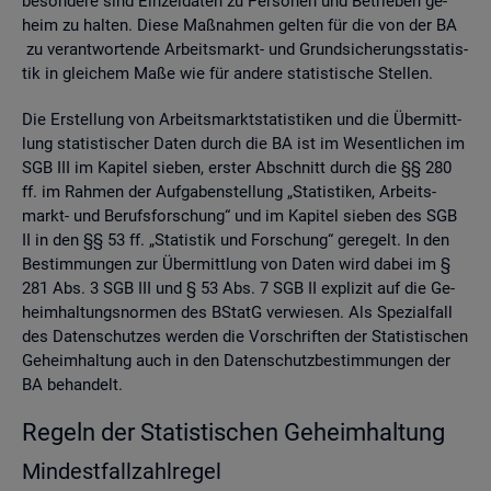
be­son­de­re sind Ein­zel­da­ten zu Per­so­nen und Be­trie­ben ge­
heim zu hal­ten. Diese Maß­nah­men gel­ten für die von der BA
zu ver­ant­wor­ten­de Ar­beits­markt- und Grund­si­che­rungs­sta­tis­
tik in glei­chem Maße wie für an­de­re sta­tis­ti­sche Stel­len.
Die Er­stel­lung von Ar­beits­markt­sta­tis­ti­ken und die Über­mitt­
lung sta­tis­ti­scher Daten durch die BA ist im We­sent­li­chen im
SGB III im Ka­pi­tel sie­ben, ers­ter Ab­schnitt durch die §§ 280
ff. im Rah­men der Auf­ga­ben­stel­lung „Sta­tis­ti­ken, Ar­beits­
markt- und Be­rufs­for­schung“ und im Ka­pi­tel sie­ben des SGB
II in den §§ 53 ff. „Sta­tis­tik und For­schung“ ge­re­gelt. In den
Be­stim­mun­gen zur Über­mitt­lung von Daten wird dabei im §
281 Abs. 3 SGB III und § 53 Abs. 7 SGB II ex­pli­zit auf die Ge­
heim­hal­tungs­nor­men des BStatG ver­wie­sen. Als Spe­zi­al­fall
des Da­ten­schut­zes wer­den die Vor­schrif­ten der Sta­tis­ti­schen
Ge­heim­hal­tung auch in den Da­ten­schutz­be­stim­mun­gen der
BA be­han­delt.
Re­geln der Sta­tis­ti­schen Ge­heim­hal­tung
Min­dest­fall­zahl­re­gel