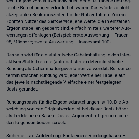
weil für jede vom Nut­zer in­di­vi­du­ell er­stell­te Ta­bel­le um­fang­
rei­che Be­rech­nun­gen er­for­der­lich wären. Das würde zu nicht
ak­zep­ta­blen Re­ak­ti­ons­zei­ten für die Nut­zer füh­ren. Zudem
könn­ten Nut­zer des Self-Ser­vice jene Werte, die in ein­zel­nen
Er­geb­nis­ta­bel­len ge­sperrt sind, ein­fach mit­tels wei­te­rer Aus­
wer­tun­gen of­fen­le­gen (Bei­spiel: erste Aus­wer­tung – Frau­en
98, Män­ner *; zwei­te Aus­wer­tung – Ins­ge­samt 100).
Des­halb wird für die sta­tis­ti­sche Ge­heim­hal­tung in den In­ter­
ak­ti­ven Sta­tis­ti­ken die (au­to­ma­ti­sier­te) de­ter­mi­nis­ti­sche
Run­dung als Ge­heim­hal­tungs­ver­fah­ren ver­wen­det. Bei der de­
ter­mi­nis­ti­schen Run­dung wird jeder Wert einer Ta­bel­le auf
das je­weils nächst­lie­gen­de Viel­fa­che einer fest­ge­leg­ten
Basis ge­run­det.
Run­dungs­ba­sis für die Er­geb­nis­dar­stel­lun­gen ist 10. Die Ab­
wei­chung von den Ori­gi­nal­wer­ten ist bei die­ser Basis höher
als bei klei­ne­ren Basen. Die­ses Ar­gu­ment tritt je­doch hin­ter
den fol­gen­den bei­den zu­rück.
Si­cher­heit vor Auf­de­ckung: Für klei­ne­re Run­dungs­ba­sen –