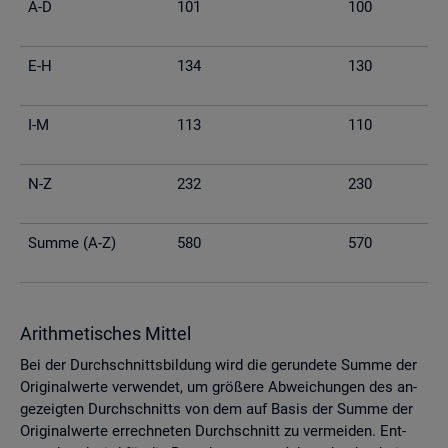
A-D
101
100
E-H
134
130
I-M
113
110
N-Z
232
230
Summe (A-Z)
580
570
Arith­me­ti­sches Mit­tel
Bei der Durch­schnitts­bil­dung wird die ge­run­de­te Summe der
Ori­gi­nal­wer­te ver­wen­det, um grö­ße­re Ab­wei­chun­gen des an­
ge­zeig­ten Durch­schnitts von dem auf Basis der Summe der
Ori­gi­nal­wer­te er­rech­ne­ten Durch­schnitt zu ver­mei­den. Ent­