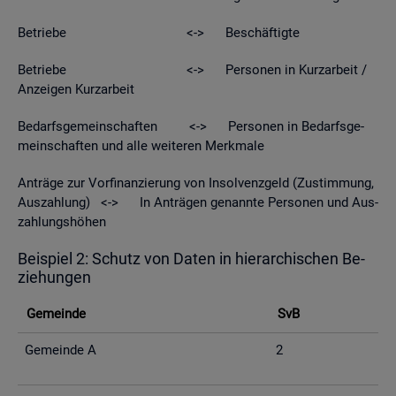
Be­trie­be <-> Be­schäf­tig­te
Be­trie­be <-> Per­so­nen in Kurz­ar­beit /
An­zei­gen Kurz­ar­beit
Be­darfs­ge­mein­schaf­ten <-> Per­so­nen in Be­darfs­ge­
mein­schaf­ten und alle wei­te­ren Merk­ma­le
An­trä­ge zur Vor­fi­nan­zie­rung von In­sol­venz­geld (Zu­stim­mung,
Aus­zah­lung) <-> In An­trä­gen ge­nann­te Per­so­nen und Aus­
zah­lungs­hö­hen
Bei­spiel 2: Schutz von Daten in hier­ar­chi­schen Be­
zie­hun­gen
Ge­mein­de
SvB
Ge­mein­de A
2