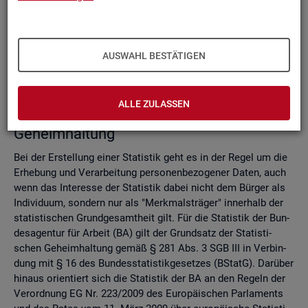
Do­mi­nanz­re­gel
Ver­fah­ren zur Si­cher­stel­lung der sta­tis­ti­schen Ge­heim­hal­
tung
Zell­sper­rungs­ver­fah­ren
AUSWAHL BESTÄTIGEN
Run­dungs­ver­fah­ren
Ver­gleich der Ver­fah­ren
ALLE ZULASSEN
Recht­li­che Grund­la­gen der sta­tis­ti­schen
Ge­heim­hal­tung
Bei der Er­stel­lung einer Sta­tis­tik geht es in der Regel um die
Er­he­bung und Ver­ar­bei­tung per­so­nen­be­zo­ge­ner Daten, auch
wenn das In­ter­es­se der Sta­tis­tik dabei nicht dem Bür­ger als
In­di­vi­du­um, son­dern nur als "Merk­mals­trä­ger" in­ner­halb der
sta­tis­ti­schen Grund­ge­samt­heit gilt. Für die Sta­tis­tik der Bun­
des­agen­tur für Ar­beit (BA) gilt der Grund­satz der Sta­tis­ti­
schen Ge­heim­hal­tung gemäß § 281 Abs. 3 SGB III in Ver­bin­
dung mit § 16 des Bun­des­sta­tis­tik­ge­set­zes (BStatG). Dar­über
hin­aus ori­en­tiert sich die Sta­tis­tik der BA an den Re­geln der
Ver­ord­nung EG Nr. 223/2009 des Eu­ro­päi­schen Par­la­ments