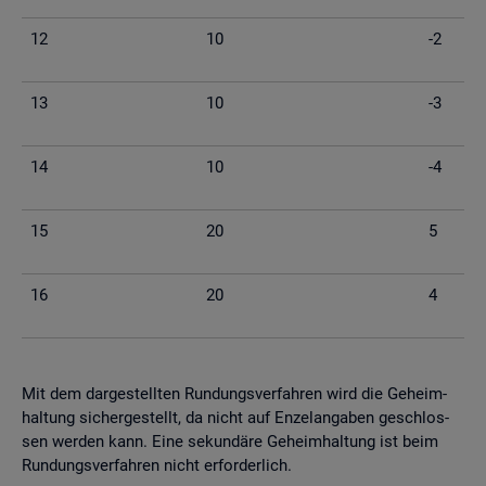
12
10
-2
13
10
-3
14
10
-4
15
20
5
16
20
4
Mit dem dar­ge­stell­ten Run­dungs­ver­fah­ren wird die Ge­heim­
hal­tung si­cher­ge­stellt, da nicht auf En­zel­an­ga­ben ge­schlos­
sen wer­den kann. Eine se­kun­dä­re Ge­heim­hal­tung ist beim
Run­dungs­ver­fah­ren nicht er­for­der­lich.