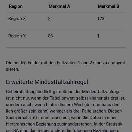
Re­gi­on
Merk­mal A
Merk­mal B
Re­gi­on X
2
123
Re­gi­on Y
88
1
Die bei­den Fel­der mit den Fall­zah­len 1 und 2 sind zu an­ony­mi­
sie­ren.
Er­wei­ter­te Min­dest­fall­zahl­re­gel
Ge­heim­hal­tungs­be­dürf­tig im Sinne der Min­dest­fall­zahl­re­gel
ist nicht nur, wenn der Ta­bel­len­wert selbst klei­ner als drei ist,
son­dern auch, wenn hin­ter die­sem Wert (der durch­aus deut­
lich grö­ßer sein kann) we­ni­ger als drei Fälle ste­hen. Die­sen
Sach­ver­halt tritt immer dann auf, wenn die Daten in einer
hier­ar­chi­schen Be­zie­hung zu­ein­an­der­ste­hen. In der Sta­tis­tik
der BA sind das ins­be­son­de­re die fol­gen­den Be­zie­hun­gen: