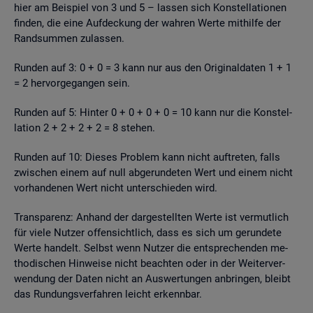
hier am Bei­spiel von 3 und 5 – las­sen sich Kon­stel­la­tio­nen
fin­den, die eine Auf­de­ckung der wah­ren Werte mit­hil­fe der
Rand­sum­men zu­las­sen.
Run­den auf 3: 0 + 0 = 3 kann nur aus den Ori­gi­nal­da­ten 1 + 1
= 2 her­vor­ge­gan­gen sein.
Run­den auf 5: Hin­ter 0 + 0 + 0 + 0 = 10 kann nur die Kon­stel­
la­ti­on 2 + 2 + 2 + 2 = 8 ste­hen.
Run­den auf 10: Die­ses Pro­blem kann nicht auf­tre­ten, falls
zwi­schen einem auf null ab­ge­run­de­ten Wert und einem nicht
vor­han­de­nen Wert nicht un­ter­schie­den wird.
Trans­pa­renz: An­hand der dar­ge­stell­ten Werte ist ver­mut­lich
für viele Nut­zer of­fen­sicht­lich, dass es sich um ge­run­de­te
Werte han­delt. Selbst wenn Nut­zer die ent­spre­chen­den me­
tho­di­schen Hin­wei­se nicht be­ach­ten oder in der Wei­ter­ver­
wen­dung der Daten nicht an Aus­wer­tun­gen an­brin­gen, bleibt
das Run­dungs­ver­fah­ren leicht er­kenn­bar.