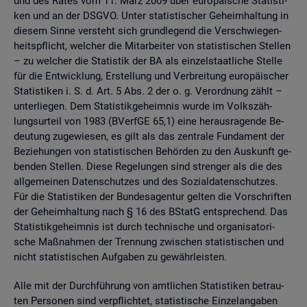
und des Rates vom 11. März 2009 über eu­ro­päi­sche Sta­tis­ti­
ken und an der DSGVO. Unter sta­tis­ti­scher Ge­heim­hal­tung in
die­sem Sinne ver­steht sich grund­le­gend die Ver­schwie­gen­
heits­pflicht, wel­cher die Mit­ar­bei­ter von sta­tis­ti­schen Stel­len
– zu wel­cher die Sta­tis­tik der BA als ein­zel­staat­li­che Stel­le
für die Ent­wick­lung, Er­stel­lung und Ver­brei­tung eu­ro­päi­scher
Sta­tis­ti­ken i. S. d. Art. 5 Abs. 2 der o. g. Ver­ord­nung zählt –
un­ter­lie­gen. Dem Sta­tis­tik­ge­heim­nis wurde im Volks­zäh­
lungs­ur­teil von 1983 (BVerf­GE 65,1) eine her­aus­ra­gen­de Be­
deu­tung zu­ge­wie­sen, es gilt als das zen­tra­le Fun­da­ment der
Be­zie­hun­gen von sta­tis­ti­schen Be­hör­den zu den Aus­kunft ge­
ben­den Stel­len. Diese Re­ge­lun­gen sind stren­ger als die des
all­ge­mei­nen Da­ten­schut­zes und des So­zi­al­da­ten­schut­zes.
Für die Sta­tis­ti­ken der Bun­des­agen­tur gel­ten die Vor­schrif­ten
der Ge­heim­hal­tung nach § 16 des BStatG ent­spre­chend. Das
Sta­tis­tik­ge­heim­nis ist durch tech­ni­sche und or­ga­ni­sa­to­ri­
sche Maß­nah­men der Tren­nung zwi­schen sta­tis­ti­schen und
nicht sta­tis­ti­schen Auf­ga­ben zu ge­währ­leis­ten.
Alle mit der Durch­füh­rung von amt­li­chen Sta­tis­ti­ken be­trau­
ten Per­so­nen sind ver­pflich­tet, sta­tis­ti­sche Ein­zel­an­ga­ben