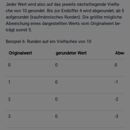
Jeder Wert wird also auf das je­weils nächst­lie­gen­de Viel­fa­
che von 10 ge­run­det. Bis zur End­zif­fer 4 wird ab­ge­run­det, ab 5
auf­ge­run­det (kauf­män­ni­sches Run­den). Die grö­ß­te mög­li­che
Ab­wei­chung eines dar­ge­stell­ten Werts vom Ori­gi­nal­wert be­
trägt somit 5.
Bei­spiel 6: Run­den auf ein Viel­fa­ches von 10
Ori­gi­nal­wert
ge­run­de­ter Wert
Ab­wei­c
0
0
0
1
0
-1
2
0
-2
3
0
-3