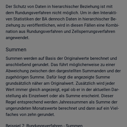
Der Schutz von Daten in hier­ar­chi­scher Be­zie­hung ist mit
dem Run­dungs­ver­fah­ren nicht mög­lich. Um in den In­ter­ak­ti­
ven Sta­tis­ti­ken der BA den­noch Daten in hier­ar­chi­scher Be­
zie­hung zu ver­öf­fent­li­chen, wird in die­sen Fäl­len eine Kom­bi­
na­ti­on aus Run­dungs­ver­fah­ren und Zell­sper­rungs­ver­fah­ren
an­ge­wen­det.
Sum­men
Sum­men wer­den auf Basis der Ori­gi­nal­wer­te be­rech­net und
an­schlie­ßend ge­run­det. Das führt mög­li­cher­wei­se zu einer
Ab­wei­chung zwi­schen den dar­ge­stell­ten Sum­man­den und der
zu­ge­hö­ri­gen Summe. Dafür liegt die an­ge­zeig­te Summe
grund­sätz­lich näher am Ori­gi­nal­wert. Zu­sätz­lich wird jeder
Wert immer gleich an­ge­zeigt, egal ob er in der ak­tu­el­len Dar­
stel­lung als Ein­zel­wert oder als Summe er­scheint. Die­ser
Regel ent­spre­chend wer­den Jah­res­sum­men als Summe der
un­ge­run­de­ten Mo­nats­wer­te be­rech­net und dann auf ein Viel­
fa­ches von zehn ge­run­det.
Bei­spiel 7: Run­dungs­ver­fah­ren - Sum­men