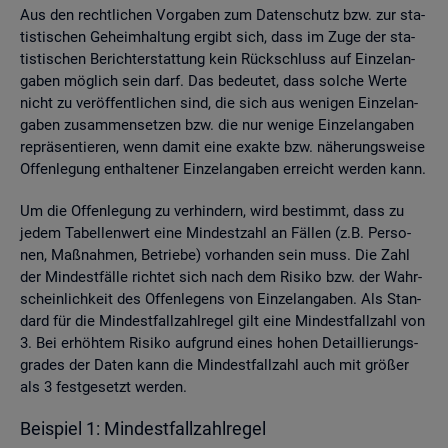
Aus den recht­li­chen Vor­ga­ben zum Da­ten­schutz bzw. zur sta­
tis­ti­schen Ge­heim­hal­tung er­gibt sich, dass im Zuge der sta­
tis­ti­schen Be­richt­erstat­tung kein Rück­schluss auf Ein­zel­an­
ga­ben mög­lich sein darf. Das be­deu­tet, dass sol­che Werte
nicht zu ver­öf­fent­li­chen sind, die sich aus we­ni­gen Ein­zel­an­
ga­ben zu­sam­men­set­zen bzw. die nur we­ni­ge Ein­zel­an­ga­ben
re­prä­sen­tie­ren, wenn damit eine ex­ak­te bzw. nä­he­rungs­wei­se
Of­fen­le­gung ent­hal­te­ner Ein­zel­an­ga­ben er­reicht wer­den kann.
Um die Of­fen­le­gung zu ver­hin­dern, wird be­stimmt, dass zu
jedem Ta­bel­len­wert eine Min­dest­zahl an Fäl­len (z.B. Per­so­
nen, Maß­nah­men, Be­trie­be) vor­han­den sein muss. Die Zahl
der Min­dest­fäl­le rich­tet sich nach dem Ri­si­ko bzw. der Wahr­
schein­lich­keit des Of­fen­le­gens von Ein­zel­an­ga­ben. Als Stan­
dard für die Min­dest­fall­zahl­re­gel gilt eine Min­dest­fall­zahl von
3. Bei er­höh­tem Ri­si­ko auf­grund eines hohen De­tail­lie­rungs­
gra­des der Daten kann die Min­dest­fall­zahl auch mit grö­ßer
als 3 fest­ge­setzt wer­den.
Bei­spiel 1: Min­dest­fall­zahl­re­gel