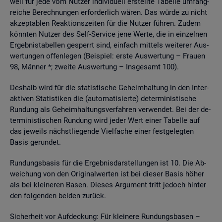
weil für jede vom Nut­zer in­di­vi­du­ell er­stell­te Ta­bel­le um­fang­
rei­che Be­rech­nun­gen er­for­der­lich wären. Das würde zu nicht
ak­zep­ta­blen Re­ak­ti­ons­zei­ten für die Nut­zer füh­ren. Zudem
könn­ten Nut­zer des Self-Ser­vice jene Werte, die in ein­zel­nen
Er­geb­nis­ta­bel­len ge­sperrt sind, ein­fach mit­tels wei­te­rer Aus­
wer­tun­gen of­fen­le­gen (Bei­spiel: erste Aus­wer­tung – Frau­en
98, Män­ner *; zwei­te Aus­wer­tung – Ins­ge­samt 100).
Des­halb wird für die sta­tis­ti­sche Ge­heim­hal­tung in den In­ter­
ak­ti­ven Sta­tis­ti­ken die (au­to­ma­ti­sier­te) de­ter­mi­nis­ti­sche
Run­dung als Ge­heim­hal­tungs­ver­fah­ren ver­wen­det. Bei der de­
ter­mi­nis­ti­schen Run­dung wird jeder Wert einer Ta­bel­le auf
das je­weils nächst­lie­gen­de Viel­fa­che einer fest­ge­leg­ten
Basis ge­run­det.
Run­dungs­ba­sis für die Er­geb­nis­dar­stel­lun­gen ist 10. Die Ab­
wei­chung von den Ori­gi­nal­wer­ten ist bei die­ser Basis höher
als bei klei­ne­ren Basen. Die­ses Ar­gu­ment tritt je­doch hin­ter
den fol­gen­den bei­den zu­rück.
Si­cher­heit vor Auf­de­ckung: Für klei­ne­re Run­dungs­ba­sen –