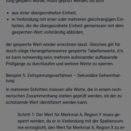
tung ge­sperrt wurde, muss ge­prüft wer­den, ob sich
aus einer über­ge­ord­ne­ten Ein­heit,
in Ver­bin­dung mit einer oder meh­re­ren gleich­ran­gi­gen Ein­
hei­ten, die die über­ge­ord­ne­te Ein­heit ge­mein­sam mit dem
ge­sperr­ten Wert voll­stän­dig ab­bil­den,
der ge­sperr­te Wert wie­der er­rech­nen lässt. Glei­ches gilt für
durch obige Her­an­ge­hens­wei­se ge­sperr­te Ta­bel­len­wer­te, d.h.
es kann not­wen­dig sein, meh­re­re auf­ein­an­der auf­bau­en­de
Prüf­gän­ge zu durch­lau­fen und wei­te­re Werte zu sper­ren.
Bei­spiel 5: Zell­sper­rungs­ver­fah­ren – Se­kun­dä­re Ge­heim­hal­
tung
In meh­re­ren Schrit­ten müs­sen alle Werte, die in einem rech­
ne­ri­schen Zu­sam­men­hang ste­hen ge­prüft wer­den, ob der zu
schüt­zen­de Wert iden­ti­fi­ziert wer­den kann.
Schritt 1: Der Wert für Merk­mal A, Re­gi­on Y muss ge­
sperrt wer­den, da er in Ver­bin­dung mit der Spal­ten­sum­
me er­mög­licht, den Wert für Merk­mal A, Re­gi­on X zu er­