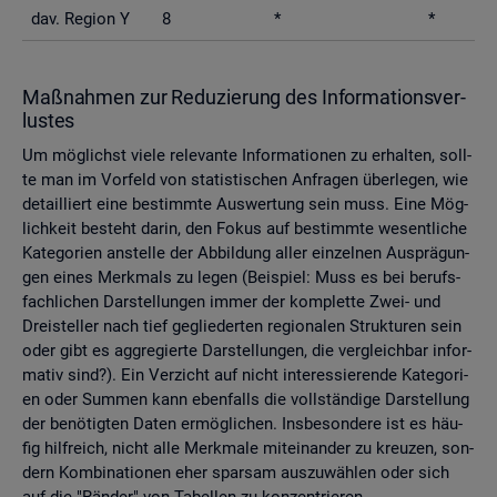
dav. Re­gi­on Y
8
*
*
Maß­nah­men zur Re­du­zie­rung des In­for­ma­ti­ons­ver­
lus­tes
Um mög­lichst viele re­le­van­te In­for­ma­tio­nen zu er­hal­ten, soll­
te man im Vor­feld von sta­tis­ti­schen An­fra­gen über­le­gen, wie
de­tail­liert eine be­stimm­te Aus­wer­tung sein muss. Eine Mög­
lich­keit be­steht darin, den Fokus auf be­stimm­te we­sent­li­che
Ka­te­go­ri­en an­stel­le der Ab­bil­dung aller ein­zel­nen Aus­prä­gun­
gen eines Merk­mals zu legen (Bei­spiel: Muss es bei be­rufs­
fach­li­chen Dar­stel­lun­gen immer der kom­plet­te Zwei- und
Drei­stel­ler nach tief ge­glie­der­ten re­gio­na­len Struk­tu­ren sein
oder gibt es agg­re­gier­te Dar­stel­lun­gen, die ver­gleich­bar in­for­
ma­tiv sind?). Ein Ver­zicht auf nicht in­ter­es­sie­ren­de Ka­te­go­ri­
en oder Sum­men kann eben­falls die voll­stän­di­ge Dar­stel­lung
der be­nö­tig­ten Daten er­mög­li­chen. Ins­be­son­de­re ist es häu­
fig hilf­reich, nicht alle Merk­ma­le mit­ein­an­der zu kreu­zen, son­
dern Kom­bi­na­tio­nen eher spar­sam aus­zu­wäh­len oder sich
auf die "Rän­der" von Ta­bel­len zu kon­zen­trie­ren.