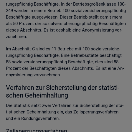
rungs­pflich­tig Be­schäf­tig­te. In der Be­triebs­grö­ßen­klas­se 100-
249 wer­den in einem Be­trieb 100 so­zi­al­ver­si­che­rungs­pflich­tig
Be­schäf­tig­te aus­ge­wie­sen. Die­ser Be­trieb stellt damit mehr
als 50 Pro­zent der so­zi­al­ver­si­che­rungs­pflich­tig Be­schäf­tig­ten
die­ses Ab­schnitts. Es ist des­halb eine An­ony­mi­sie­rung vor­
zu­neh­men.
Im Ab­schnitt C sind es 11 Be­trie­be mit 100 so­zi­al­ver­si­che­
rungs­pflich­tig Be­schäf­tig­te. Eine Be­triebs­stät­te be­schäf­tigt
88 so­zi­al­ver­si­che­rungs­pflich­tig Be­schäf­tig­te, dies sind 88
Pro­zent der Be­schäf­tig­ten die­ses Ab­schnitts. Es ist eine An­
ony­mi­sie­rung vor­zu­neh­men.
Ver­fah­ren zur Si­cher­stel­lung der sta­tis­ti­
schen Ge­heim­hal­tung
Die Sta­tis­tik setzt zwei Ver­fah­ren zur Si­cher­stel­lung der sta­
tis­ti­schen Ge­heim­hal­tung ein, das Zell­sper­rungs­ver­fah­ren
und ein Run­dungs­ver­fah­ren.
Zell­sper­rungs­ver­fah­ren