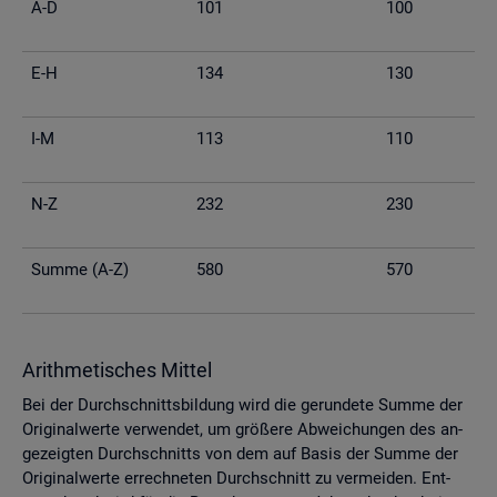
A-D
101
100
E-H
134
130
I-M
113
110
N-Z
232
230
Summe (A-Z)
580
570
Arith­me­ti­sches Mit­tel
Bei der Durch­schnitts­bil­dung wird die ge­run­de­te Summe der
Ori­gi­nal­wer­te ver­wen­det, um grö­ße­re Ab­wei­chun­gen des an­
ge­zeig­ten Durch­schnitts von dem auf Basis der Summe der
Ori­gi­nal­wer­te er­rech­ne­ten Durch­schnitt zu ver­mei­den. Ent­