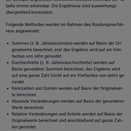
bel­le immer er­kenn­bar. Die Er­geb­nis­se sind aus­wer­tungs­
über­grei­fend kon­sis­tent.
Fol­gen­de Me­tho­den wer­den im Rah­men des Run­dungs­ver­fah­
rens an­ge­wen­det:
Sum­men (z. B. Jah­res­sum­men) wer­den auf Basis der Ori­
gi­nal­wer­te be­rech­net, erst das Er­geb­nis wird auf ein Viel­
fa­ches von zehn ge­run­det.
Durch­schnit­te (z. B. Jah­res­durch­schnit­te) wer­den auf
Basis ge­run­de­ter Sum­men be­rech­net, das Er­geb­nis wird
auf eine ganze Zahl (nicht auf ein Viel­fa­ches von zehn) ge­
run­det.
Kenn­zah­len und Quo­ten wer­den auf Basis der Ori­gi­nal­wer­
te be­rech­net.
Ab­so­lu­te Ver­än­de­run­gen wer­den auf Basis der ge­run­de­ten
Werte be­rech­net.
Re­la­ti­ve Ver­än­de­run­gen und An­tei­le wer­den auf Basis der
Ori­gi­nal­wer­te be­rech­net und an­schlie­ßend auf ganze Zah­
len ge­run­det.