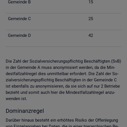
Ge­mein­de B
15
Ge­mein­de C
25
Ge­mein­de D
42
Die Zahl der So­zi­al­ver­si­che­rungs­pflich­tig Be­schäf­tig­ten (SvB)
in der Ge­mein­de A muss an­ony­mi­siert wer­den, da die Min­
dest­fall­zahl­re­gel dies un­mit­tel­bar er­for­dert. Die Zahl der So­
zi­al­ver­si­che­rungs­pflich­tig Be­schäf­tig­ten in der Ge­mein­de C
ist eben­falls zu an­ony­mi­sie­ren, da sie sich auf nur 2 Be­trie­be
be­zieht und somit auch hier die Min­dest­fall­zahl­re­gel an­zu­
wen­den ist.
Do­mi­nanz­re­gel
Dar­über hin­aus be­steht ein er­höh­tes Ri­si­ko der Of­fen­le­gung
von Ein­zel­an­ga­ben bei Daten, die in einer hier­ar­chi­schen Be­