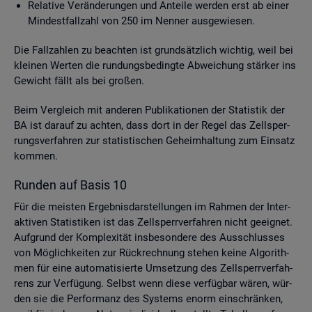
Re­la­ti­ve Ver­än­de­run­gen und An­tei­le wer­den erst ab einer
Min­dest­fall­zahl von 250 im Nen­ner aus­ge­wie­sen.
Die Fall­zah­len zu be­ach­ten ist grund­sätz­lich wich­tig, weil bei
klei­nen Wer­ten die run­dungs­be­ding­te Ab­wei­chung stär­ker ins
Ge­wicht fällt als bei gro­ßen.
Beim Ver­gleich mit an­de­ren Pu­bli­ka­tio­nen der Sta­tis­tik der
BA ist dar­auf zu ach­ten, dass dort in der Regel das Zell­sper­
rungs­ver­fah­ren zur sta­tis­ti­schen Ge­heim­hal­tung zum Ein­satz
kom­men.
Run­den auf Basis 10
Für die meis­ten Er­geb­nis­dar­stel­lun­gen im Rah­men der In­ter­
ak­ti­ven Sta­tis­ti­ken ist das Zell­sperr­ver­fah­ren nicht ge­eig­net.
Auf­grund der Kom­ple­xi­tät ins­be­son­de­re des Aus­schlus­ses
von Mög­lich­kei­ten zur Rück­rech­nung ste­hen keine Al­go­rith­
men für eine au­to­ma­ti­sier­te Um­set­zung des Zell­sperr­ver­fah­
rens zur Ver­fü­gung. Selbst wenn diese ver­füg­bar wären, wür­
den sie die Per­for­manz des Sys­tems enorm ein­schrän­ken,