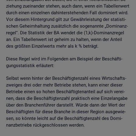
zie­hung zu­ein­an­der ste­hen, auch dann, wenn ein Ta­bel­len­wert
durch einen ein­zel­nen da­hin­ter­ste­hen­den Fall do­mi­niert wird.
Vor die­sem Hin­ter­grund gilt zur Ge­währ­leis­tung der sta­tis­ti­
schen Ge­heim­hal­tung zu­sätz­lich die so­ge­nann­te „Do­mi­nanz­
re­gel“. Die Sta­tis­tik der BA wen­det die (1,k)-Do­mi­nanz­re­gel
an. Ein Ta­bel­len­wert ist ge­heim zu hal­ten, wenn der An­teil
des grö­ß­ten Ein­zel­werts mehr als k % be­trägt.
Diese Regel wird im Fol­gen­den am Bei­spiel der Be­schäf­ti­
gungs­sta­tis­tik er­läu­tert:
Selbst wenn hin­ter der Be­schäf­tig­ten­zahl eines Wirt­schafts­
zwei­ges drei oder mehr Be­trie­be ste­hen, kann einer die­ser
Be­trie­be einen so hohen Be­schäf­tig­ten­an­teil auf sich ver­ei­
nen, dass die Be­schäf­tig­ten­zahl prak­tisch eine Ein­zel­an­ga­be
über den Bran­chen­füh­rer dar­stellt. Würde dann der Wert der
Be­schäf­tig­ten für diese Bran­che in die­ser Re­gi­on aus­ge­wie­
sen, so könn­te leicht auf die Be­schäf­tig­ten­zahl des Do­mi­
nanz­be­triebs rück­ge­schlos­sen wer­den.