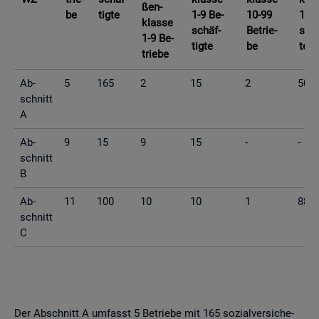
ßen­
be
tig­te
1-9 Be­
10-99
10-9
klas­se
schäf­
Be­trie­
schä
1-9 Be­
tig­te
be
te
trie­be
Ab­
5
165
2
15
2
50
schnitt
A
Ab­
9
15
9
15
-
-
schnitt
B
Ab­
11
100
10
10
1
88
schnitt
C
Der Ab­schnitt A um­fasst 5 Be­trie­be mit 165 so­zi­al­ver­si­che­