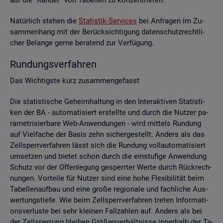
Na­tür­lich ste­hen die
Sta­tis­tik-Ser­vices
bei An­fra­gen im Zu­
sam­men­hang mit der Be­rück­sich­ti­gung da­ten­schutz­recht­li­
cher Be­lan­ge gerne be­ra­tend zur Ver­fü­gung.
Run­dungs­ver­fah­ren
Das Wich­tigs­te kurz zu­sam­men­ge­fasst
Die sta­tis­ti­sche Ge­heim­hal­tung in den In­ter­ak­ti­ven Sta­tis­ti­
ken der BA - au­to­ma­ti­siert er­stell­te und durch die Nut­zer pa­
ra­me­tri­sier­ba­re Web-An­wen­dun­gen - wird mit­tels Run­dung
auf Viel­fa­che der Basis zehn si­cher­ge­stellt. An­ders als das
Zell­sperr­ver­fah­ren lässt sich die Run­dung voll­au­to­ma­ti­siert
um­set­zen und bie­tet schon durch die ein­stu­fi­ge An­wen­dung
Schutz vor der Of­fen­le­gung ge­sperr­ter Werte durch Rück­rech­
nun­gen. Vor­tei­le für Nut­zer sind eine hohe Fle­xi­bi­li­tät beim
Ta­bel­len­auf­bau und eine große re­gio­na­le und fach­li­che Aus­
wer­tungs­tie­fe. Wie beim Zell­sperr­ver­fah­ren tre­ten In­for­ma­ti­
ons­ver­lus­te bei sehr klei­nen Fall­zah­len auf. An­ders als bei
der Zell­sper­rung blei­ben Grö­ßen­ver­hält­nis­se in­ner­halb der Ta­