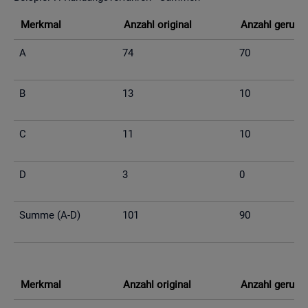
Merk­mal
An­zahl ori­gi­nal
An­zahl ge­run­d
A
74
70
B
13
10
C
11
10
D
3
0
Summe (A-D)
101
90
Merk­mal
An­zahl ori­gi­nal
An­zahl ge­run­d