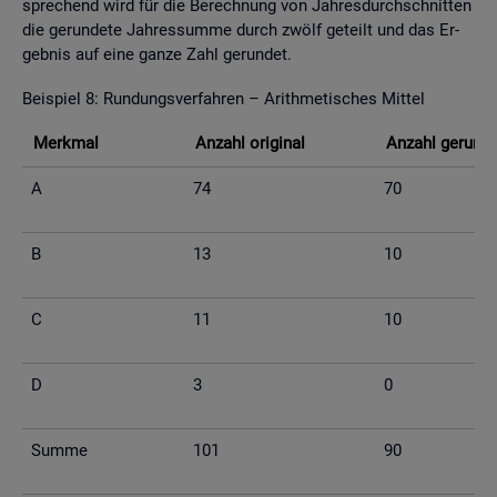
spre­chend wird für die Be­rech­nung von Jah­res­durch­schnit­ten
die ge­run­de­te Jah­res­sum­me durch zwölf ge­teilt und das Er­
geb­nis auf eine ganze Zahl ge­run­det.
Bei­spiel 8: Run­dungs­ver­fah­ren – Arith­me­ti­sches Mit­tel
Merk­mal
An­zahl ori­gi­nal
An­zahl ge­run­d
A
74
70
B
13
10
C
11
10
D
3
0
Summe
101
90