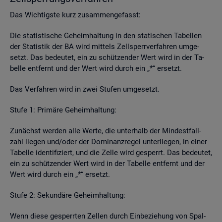
Das Wich­tigs­te kurz zu­sam­men­ge­fasst:
Die sta­tis­ti­sche Ge­heim­hal­tung in den sta­ti­schen Ta­bel­len
der Sta­tis­tik der BA wird mit­tels Zell­sperr­ver­fah­ren um­ge­
setzt. Das be­deu­tet, ein zu schüt­zen­der Wert wird in der Ta­
bel­le ent­fernt und der Wert wird durch ein „*“ er­setzt.
Das Ver­fah­ren wird in zwei Stu­fen um­ge­setzt.
Stufe 1: Pri­mä­re Ge­heim­hal­tung:
Zu­nächst wer­den alle Werte, die un­ter­halb der Min­dest­fall­
zahl lie­gen und/oder der Do­mi­nanz­re­gel un­ter­lie­gen, in einer
Ta­bel­le iden­ti­fi­ziert, und die Zelle wird ge­sperrt. Das be­deu­tet,
ein zu schüt­zen­der Wert wird in der Ta­bel­le ent­fernt und der
Wert wird durch ein „*“ er­setzt.
Stufe 2: Se­kun­dä­re Ge­heim­hal­tung:
Wenn diese ge­sperr­ten Zel­len durch Ein­be­zie­hung von Spal­