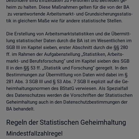
be­son­de­re sind Ein­zel­da­ten zu Per­so­nen und Be­trie­ben ge­
heim zu hal­ten. Diese Maß­nah­men gel­ten für die von der BA
zu ver­ant­wor­ten­de Ar­beits­markt- und Grund­si­che­rungs­sta­tis­
tik in glei­chem Maße wie für an­de­re sta­tis­ti­sche Stel­len.
Die Er­stel­lung von Ar­beits­markt­sta­tis­ti­ken und die Über­mitt­
lung sta­tis­ti­scher Daten durch die BA ist im We­sent­li­chen im
SGB III im Ka­pi­tel sie­ben, ers­ter Ab­schnitt durch die §§ 280
ff. im Rah­men der Auf­ga­ben­stel­lung „Sta­tis­ti­ken, Ar­beits­
markt- und Be­rufs­for­schung“ und im Ka­pi­tel sie­ben des SGB
II in den §§ 53 ff. „Sta­tis­tik und For­schung“ ge­re­gelt. In den
Be­stim­mun­gen zur Über­mitt­lung von Daten wird dabei im §
281 Abs. 3 SGB III und § 53 Abs. 7 SGB II ex­pli­zit auf die Ge­
heim­hal­tungs­nor­men des BStatG ver­wie­sen. Als Spe­zi­al­fall
des Da­ten­schut­zes wer­den die Vor­schrif­ten der Sta­tis­ti­schen
Ge­heim­hal­tung auch in den Da­ten­schutz­be­stim­mun­gen der
BA be­han­delt.
Re­geln der Sta­tis­ti­schen Ge­heim­hal­tung
Min­dest­fall­zahl­re­gel