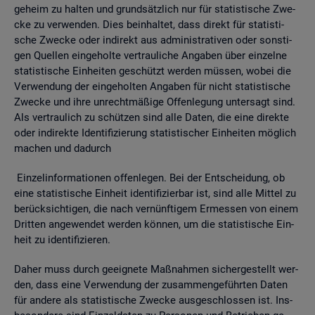
ge­heim zu hal­ten und grund­sätz­lich nur für sta­tis­ti­sche Zwe­
cke zu ver­wen­den. Dies be­inhal­tet, dass di­rekt für sta­tis­ti­
sche Zwe­cke oder in­di­rekt aus ad­mi­nis­tra­ti­ven oder sons­ti­
gen Quel­len ein­ge­hol­te ver­trau­li­che An­ga­ben über ein­zel­ne
sta­tis­ti­sche Ein­hei­ten ge­schützt wer­den müs­sen, wobei die
Ver­wen­dung der ein­ge­hol­ten An­ga­ben für nicht sta­tis­ti­sche
Zwe­cke und ihre un­recht­mä­ßi­ge Of­fen­le­gung un­ter­sagt sind.
Als ver­trau­lich zu schüt­zen sind alle Daten, die eine di­rek­te
oder in­di­rek­te Iden­ti­fi­zie­rung sta­tis­ti­scher Ein­hei­ten mög­lich
ma­chen und da­durch
Ein­zel­in­for­ma­tio­nen of­fen­le­gen. Bei der Ent­schei­dung, ob
eine sta­tis­ti­sche Ein­heit iden­ti­fi­zier­bar ist, sind alle Mit­tel zu
be­rück­sich­ti­gen, die nach ver­nünf­ti­gem Er­mes­sen von einem
Drit­ten an­ge­wen­det wer­den kön­nen, um die sta­tis­ti­sche Ein­
heit zu iden­ti­fi­zie­ren.
Daher muss durch ge­eig­ne­te Maß­nah­men si­cher­ge­stellt wer­
den, dass eine Ver­wen­dung der zu­sam­men­ge­führ­ten Daten
für an­de­re als sta­tis­ti­sche Zwe­cke aus­ge­schlos­sen ist. Ins­