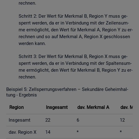
rech­nen.
Schritt 2: Der Wert für Merk­mal B, Re­gi­on Y muss ge­
sperrt wer­den, da er in Ver­bin­dung mit der Zei­len­sum­
me er­mög­licht, den Wert für Merk­mal A, Re­gi­on Y zu er­
rech­nen und so auf Merk­mal A, Re­gi­on X ge­schlos­sen
wer­den kann.
Schritt 3: Der Wert für Merk­mal B, Re­gi­on X muss ge­
sperrt wer­den, da er in Ver­bin­dung mit der Spal­ten­sum­
me er­mög­licht, den Wert für Merk­mal B, Re­gi­on Y zu er­
rech­nen.
Bei­spiel 5: Zell­sper­rungs­ver­fah­ren – Se­kun­dä­re Ge­heim­hal­
tung - Er­geb­nis
Re­gi­on
Ins­ge­samt
dav. Merk­mal A
dav. Mer
Ins­ge­samt
22
6
12
dav. Re­gi­on X
14
*
*