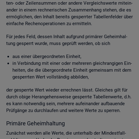
ten- oder Zei­len­sum­men oder an­de­re Ver­gleichs­wer­te mit­ein­
an­der in einem rech­ne­ri­schen Zu­sam­men­hang ste­hen, die es
er­mög­li­chen, den In­halt be­reits ge­sperr­ter Ta­bel­len­fel­der über
ein­fa­che Re­chen­ope­ra­tio­nen zu er­mit­teln.
Für jedes Feld, des­sen In­halt auf­grund pri­mä­rer Ge­heim­hal­
tung ge­sperrt wurde, muss ge­prüft wer­den, ob sich
aus einer über­ge­ord­ne­ten Ein­heit,
in Ver­bin­dung mit einer oder meh­re­ren gleich­ran­gi­gen Ein­
hei­ten, die die über­ge­ord­ne­te Ein­heit ge­mein­sam mit dem
ge­sperr­ten Wert voll­stän­dig ab­bil­den,
der ge­sperr­te Wert wie­der er­rech­nen lässt. Glei­ches gilt für
durch obige Her­an­ge­hens­wei­se ge­sperr­te Ta­bel­len­wer­te, d.h.
es kann not­wen­dig sein, meh­re­re auf­ein­an­der auf­bau­en­de
Prüf­gän­ge zu durch­lau­fen und wei­te­re Werte zu sper­ren.
Pri­mä­re Ge­heim­hal­tung
Zu­nächst wer­den alle Werte, die un­ter­halb der Min­dest­fall­