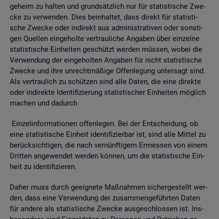
ge­heim zu hal­ten und grund­sätz­lich nur für sta­tis­ti­sche Zwe­
cke zu ver­wen­den. Dies be­inhal­tet, dass di­rekt für sta­tis­ti­
sche Zwe­cke oder in­di­rekt aus ad­mi­nis­tra­ti­ven oder sons­ti­
gen Quel­len ein­ge­hol­te ver­trau­li­che An­ga­ben über ein­zel­ne
sta­tis­ti­sche Ein­hei­ten ge­schützt wer­den müs­sen, wobei die
Ver­wen­dung der ein­ge­hol­ten An­ga­ben für nicht sta­tis­ti­sche
Zwe­cke und ihre un­recht­mä­ßi­ge Of­fen­le­gung un­ter­sagt sind.
Als ver­trau­lich zu schüt­zen sind alle Daten, die eine di­rek­te
oder in­di­rek­te Iden­ti­fi­zie­rung sta­tis­ti­scher Ein­hei­ten mög­lich
ma­chen und da­durch
Ein­zel­in­for­ma­tio­nen of­fen­le­gen. Bei der Ent­schei­dung, ob
eine sta­tis­ti­sche Ein­heit iden­ti­fi­zier­bar ist, sind alle Mit­tel zu
be­rück­sich­ti­gen, die nach ver­nünf­ti­gem Er­mes­sen von einem
Drit­ten an­ge­wen­det wer­den kön­nen, um die sta­tis­ti­sche Ein­
heit zu iden­ti­fi­zie­ren.
Daher muss durch ge­eig­ne­te Maß­nah­men si­cher­ge­stellt wer­
den, dass eine Ver­wen­dung der zu­sam­men­ge­führ­ten Daten
für an­de­re als sta­tis­ti­sche Zwe­cke aus­ge­schlos­sen ist. Ins­