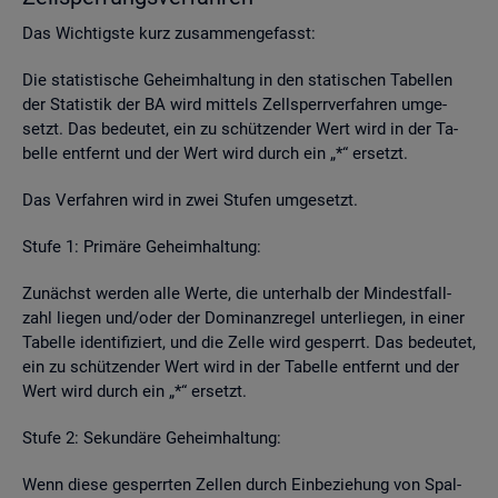
Das Wich­tigs­te kurz zu­sam­men­ge­fasst:
Die sta­tis­ti­sche Ge­heim­hal­tung in den sta­ti­schen Ta­bel­len
der Sta­tis­tik der BA wird mit­tels Zell­sperr­ver­fah­ren um­ge­
setzt. Das be­deu­tet, ein zu schüt­zen­der Wert wird in der Ta­
bel­le ent­fernt und der Wert wird durch ein „*“ er­setzt.
Das Ver­fah­ren wird in zwei Stu­fen um­ge­setzt.
Stufe 1: Pri­mä­re Ge­heim­hal­tung:
Zu­nächst wer­den alle Werte, die un­ter­halb der Min­dest­fall­
zahl lie­gen und/oder der Do­mi­nanz­re­gel un­ter­lie­gen, in einer
Ta­bel­le iden­ti­fi­ziert, und die Zelle wird ge­sperrt. Das be­deu­tet,
ein zu schüt­zen­der Wert wird in der Ta­bel­le ent­fernt und der
Wert wird durch ein „*“ er­setzt.
Stufe 2: Se­kun­dä­re Ge­heim­hal­tung:
Wenn diese ge­sperr­ten Zel­len durch Ein­be­zie­hung von Spal­