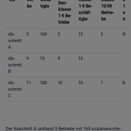
ßen­
be
tig­te
1-9 Be­
10-99
10-9
klas­se
schäf­
Be­trie­
schä
1-9 Be­
tig­te
be
te
trie­be
Ab­
5
165
2
15
2
50
schnitt
A
Ab­
9
15
9
15
-
-
schnitt
B
Ab­
11
100
10
10
1
88
schnitt
C
Der Ab­schnitt A um­fasst 5 Be­trie­be mit 165 so­zi­al­ver­si­che­