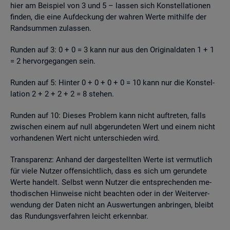
hier am Bei­spiel von 3 und 5 – las­sen sich Kon­stel­la­tio­nen
fin­den, die eine Auf­de­ckung der wah­ren Werte mit­hil­fe der
Rand­sum­men zu­las­sen.
Run­den auf 3: 0 + 0 = 3 kann nur aus den Ori­gi­nal­da­ten 1 + 1
= 2 her­vor­ge­gan­gen sein.
Run­den auf 5: Hin­ter 0 + 0 + 0 + 0 = 10 kann nur die Kon­stel­
la­ti­on 2 + 2 + 2 + 2 = 8 ste­hen.
Run­den auf 10: Die­ses Pro­blem kann nicht auf­tre­ten, falls
zwi­schen einem auf null ab­ge­run­de­ten Wert und einem nicht
vor­han­de­nen Wert nicht un­ter­schie­den wird.
Trans­pa­renz: An­hand der dar­ge­stell­ten Werte ist ver­mut­lich
für viele Nut­zer of­fen­sicht­lich, dass es sich um ge­run­de­te
Werte han­delt. Selbst wenn Nut­zer die ent­spre­chen­den me­
tho­di­schen Hin­wei­se nicht be­ach­ten oder in der Wei­ter­ver­
wen­dung der Daten nicht an Aus­wer­tun­gen an­brin­gen, bleibt
das Run­dungs­ver­fah­ren leicht er­kenn­bar.