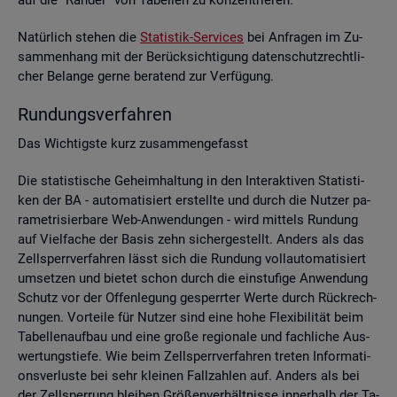
Na­tür­lich ste­hen die
Sta­tis­tik-Ser­vices
bei An­fra­gen im Zu­
sam­men­hang mit der Be­rück­sich­ti­gung da­ten­schutz­recht­li­
cher Be­lan­ge gerne be­ra­tend zur Ver­fü­gung.
Run­dungs­ver­fah­ren
Das Wich­tigs­te kurz zu­sam­men­ge­fasst
Die sta­tis­ti­sche Ge­heim­hal­tung in den In­ter­ak­ti­ven Sta­tis­ti­
ken der BA - au­to­ma­ti­siert er­stell­te und durch die Nut­zer pa­
ra­me­tri­sier­ba­re Web-An­wen­dun­gen - wird mit­tels Run­dung
auf Viel­fa­che der Basis zehn si­cher­ge­stellt. An­ders als das
Zell­sperr­ver­fah­ren lässt sich die Run­dung voll­au­to­ma­ti­siert
um­set­zen und bie­tet schon durch die ein­stu­fi­ge An­wen­dung
Schutz vor der Of­fen­le­gung ge­sperr­ter Werte durch Rück­rech­
nun­gen. Vor­tei­le für Nut­zer sind eine hohe Fle­xi­bi­li­tät beim
Ta­bel­len­auf­bau und eine große re­gio­na­le und fach­li­che Aus­
wer­tungs­tie­fe. Wie beim Zell­sperr­ver­fah­ren tre­ten In­for­ma­ti­
ons­ver­lus­te bei sehr klei­nen Fall­zah­len auf. An­ders als bei
der Zell­sper­rung blei­ben Grö­ßen­ver­hält­nis­se in­ner­halb der Ta­