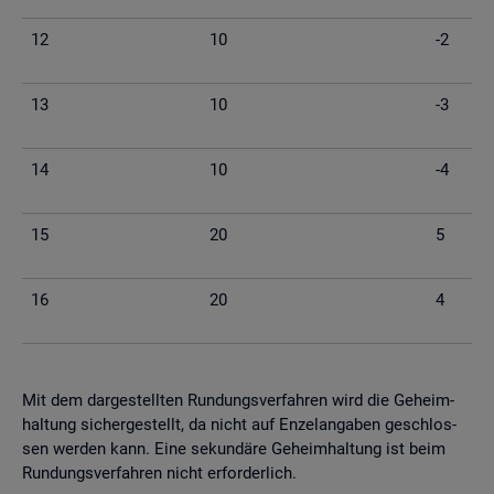
12
10
-2
13
10
-3
14
10
-4
15
20
5
16
20
4
Mit dem dar­ge­stell­ten Run­dungs­ver­fah­ren wird die Ge­heim­
hal­tung si­cher­ge­stellt, da nicht auf En­zel­an­ga­ben ge­schlos­
sen wer­den kann. Eine se­kun­dä­re Ge­heim­hal­tung ist beim
Run­dungs­ver­fah­ren nicht er­for­der­lich.