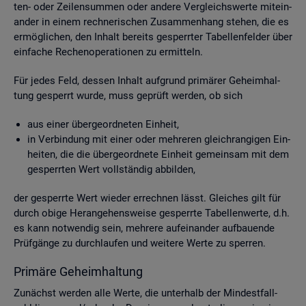
ten- oder Zei­len­sum­men oder an­de­re Ver­gleichs­wer­te mit­ein­
an­der in einem rech­ne­ri­schen Zu­sam­men­hang ste­hen, die es
er­mög­li­chen, den In­halt be­reits ge­sperr­ter Ta­bel­len­fel­der über
ein­fa­che Re­chen­ope­ra­tio­nen zu er­mit­teln.
Für jedes Feld, des­sen In­halt auf­grund pri­mä­rer Ge­heim­hal­
tung ge­sperrt wurde, muss ge­prüft wer­den, ob sich
aus einer über­ge­ord­ne­ten Ein­heit,
in Ver­bin­dung mit einer oder meh­re­ren gleich­ran­gi­gen Ein­
hei­ten, die die über­ge­ord­ne­te Ein­heit ge­mein­sam mit dem
ge­sperr­ten Wert voll­stän­dig ab­bil­den,
der ge­sperr­te Wert wie­der er­rech­nen lässt. Glei­ches gilt für
durch obige Her­an­ge­hens­wei­se ge­sperr­te Ta­bel­len­wer­te, d.h.
es kann not­wen­dig sein, meh­re­re auf­ein­an­der auf­bau­en­de
Prüf­gän­ge zu durch­lau­fen und wei­te­re Werte zu sper­ren.
Pri­mä­re Ge­heim­hal­tung
Zu­nächst wer­den alle Werte, die un­ter­halb der Min­dest­fall­