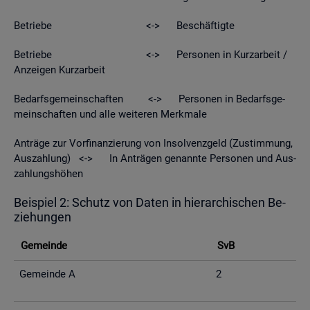
Be­trie­be <-> Be­schäf­tig­te
Be­trie­be <-> Per­so­nen in Kurz­ar­beit /
An­zei­gen Kurz­ar­beit
Be­darfs­ge­mein­schaf­ten <-> Per­so­nen in Be­darfs­ge­
mein­schaf­ten und alle wei­te­ren Merk­ma­le
An­trä­ge zur Vor­fi­nan­zie­rung von In­sol­venz­geld (Zu­stim­mung,
Aus­zah­lung) <-> In An­trä­gen ge­nann­te Per­so­nen und Aus­
zah­lungs­hö­hen
Bei­spiel 2: Schutz von Daten in hier­ar­chi­schen Be­
zie­hun­gen
Ge­mein­de
SvB
Ge­mein­de A
2