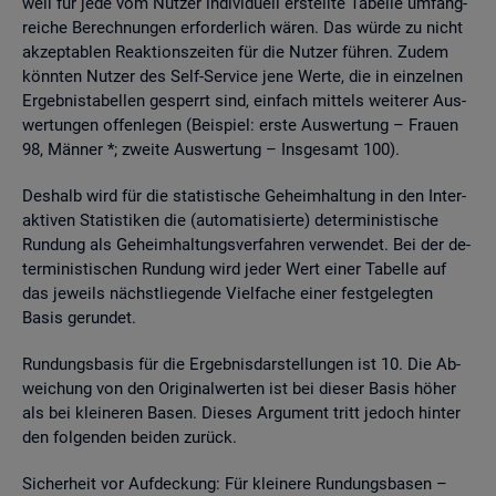
weil für jede vom Nut­zer in­di­vi­du­ell er­stell­te Ta­bel­le um­fang­
rei­che Be­rech­nun­gen er­for­der­lich wären. Das würde zu nicht
ak­zep­ta­blen Re­ak­ti­ons­zei­ten für die Nut­zer füh­ren. Zudem
könn­ten Nut­zer des Self-Ser­vice jene Werte, die in ein­zel­nen
Er­geb­nis­ta­bel­len ge­sperrt sind, ein­fach mit­tels wei­te­rer Aus­
wer­tun­gen of­fen­le­gen (Bei­spiel: erste Aus­wer­tung – Frau­en
98, Män­ner *; zwei­te Aus­wer­tung – Ins­ge­samt 100).
Des­halb wird für die sta­tis­ti­sche Ge­heim­hal­tung in den In­ter­
ak­ti­ven Sta­tis­ti­ken die (au­to­ma­ti­sier­te) de­ter­mi­nis­ti­sche
Run­dung als Ge­heim­hal­tungs­ver­fah­ren ver­wen­det. Bei der de­
ter­mi­nis­ti­schen Run­dung wird jeder Wert einer Ta­bel­le auf
das je­weils nächst­lie­gen­de Viel­fa­che einer fest­ge­leg­ten
Basis ge­run­det.
Run­dungs­ba­sis für die Er­geb­nis­dar­stel­lun­gen ist 10. Die Ab­
wei­chung von den Ori­gi­nal­wer­ten ist bei die­ser Basis höher
als bei klei­ne­ren Basen. Die­ses Ar­gu­ment tritt je­doch hin­ter
den fol­gen­den bei­den zu­rück.
Si­cher­heit vor Auf­de­ckung: Für klei­ne­re Run­dungs­ba­sen –