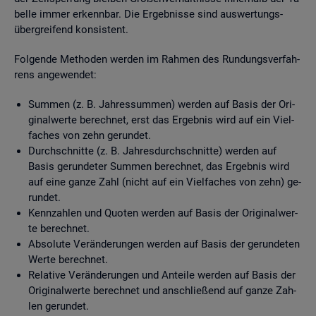
bel­le immer er­kenn­bar. Die Er­geb­nis­se sind aus­wer­tungs­
über­grei­fend kon­sis­tent.
Fol­gen­de Me­tho­den wer­den im Rah­men des Run­dungs­ver­fah­
rens an­ge­wen­det:
Sum­men (z. B. Jah­res­sum­men) wer­den auf Basis der Ori­
gi­nal­wer­te be­rech­net, erst das Er­geb­nis wird auf ein Viel­
fa­ches von zehn ge­run­det.
Durch­schnit­te (z. B. Jah­res­durch­schnit­te) wer­den auf
Basis ge­run­de­ter Sum­men be­rech­net, das Er­geb­nis wird
auf eine ganze Zahl (nicht auf ein Viel­fa­ches von zehn) ge­
run­det.
Kenn­zah­len und Quo­ten wer­den auf Basis der Ori­gi­nal­wer­
te be­rech­net.
Ab­so­lu­te Ver­än­de­run­gen wer­den auf Basis der ge­run­de­ten
Werte be­rech­net.
Re­la­ti­ve Ver­än­de­run­gen und An­tei­le wer­den auf Basis der
Ori­gi­nal­wer­te be­rech­net und an­schlie­ßend auf ganze Zah­
len ge­run­det.