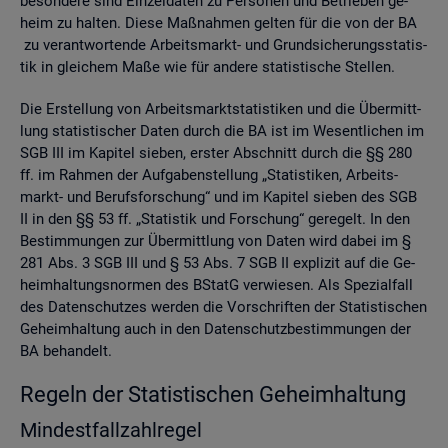
be­son­de­re sind Ein­zel­da­ten zu Per­so­nen und Be­trie­ben ge­
heim zu hal­ten. Diese Maß­nah­men gel­ten für die von der BA
zu ver­ant­wor­ten­de Ar­beits­markt- und Grund­si­che­rungs­sta­tis­
tik in glei­chem Maße wie für an­de­re sta­tis­ti­sche Stel­len.
Die Er­stel­lung von Ar­beits­markt­sta­tis­ti­ken und die Über­mitt­
lung sta­tis­ti­scher Daten durch die BA ist im We­sent­li­chen im
SGB III im Ka­pi­tel sie­ben, ers­ter Ab­schnitt durch die §§ 280
ff. im Rah­men der Auf­ga­ben­stel­lung „Sta­tis­ti­ken, Ar­beits­
markt- und Be­rufs­for­schung“ und im Ka­pi­tel sie­ben des SGB
II in den §§ 53 ff. „Sta­tis­tik und For­schung“ ge­re­gelt. In den
Be­stim­mun­gen zur Über­mitt­lung von Daten wird dabei im §
281 Abs. 3 SGB III und § 53 Abs. 7 SGB II ex­pli­zit auf die Ge­
heim­hal­tungs­nor­men des BStatG ver­wie­sen. Als Spe­zi­al­fall
des Da­ten­schut­zes wer­den die Vor­schrif­ten der Sta­tis­ti­schen
Ge­heim­hal­tung auch in den Da­ten­schutz­be­stim­mun­gen der
BA be­han­delt.
Re­geln der Sta­tis­ti­schen Ge­heim­hal­tung
Min­dest­fall­zahl­re­gel