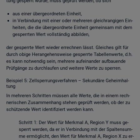
tung ge­sperrt wurde, muss ge­prüft wer­den, ob sich
aus einer über­ge­ord­ne­ten Ein­heit,
in Ver­bin­dung mit einer oder meh­re­ren gleich­ran­gi­gen Ein­
hei­ten, die die über­ge­ord­ne­te Ein­heit ge­mein­sam mit dem
ge­sperr­ten Wert voll­stän­dig ab­bil­den,
der ge­sperr­te Wert wie­der er­rech­nen lässt. Glei­ches gilt für
durch obige Her­an­ge­hens­wei­se ge­sperr­te Ta­bel­len­wer­te, d.h.
es kann not­wen­dig sein, meh­re­re auf­ein­an­der auf­bau­en­de
Prüf­gän­ge zu durch­lau­fen und wei­te­re Werte zu sper­ren.
Bei­spiel 5: Zell­sper­rungs­ver­fah­ren – Se­kun­dä­re Ge­heim­hal­
tung
In meh­re­ren Schrit­ten müs­sen alle Werte, die in einem rech­
ne­ri­schen Zu­sam­men­hang ste­hen ge­prüft wer­den, ob der zu
schüt­zen­de Wert iden­ti­fi­ziert wer­den kann.
Schritt 1: Der Wert für Merk­mal A, Re­gi­on Y muss ge­
sperrt wer­den, da er in Ver­bin­dung mit der Spal­ten­sum­
me er­mög­licht, den Wert für Merk­mal A, Re­gi­on X zu er­