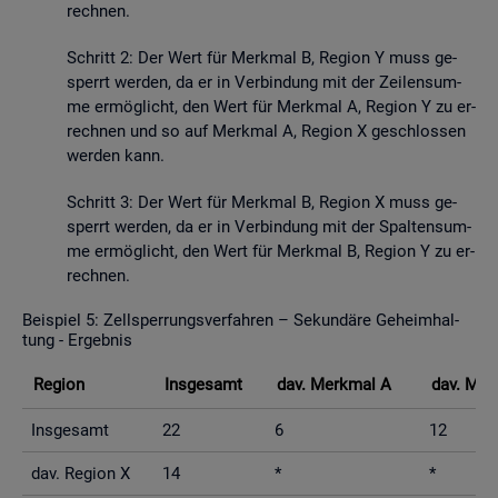
rech­nen.
Schritt 2: Der Wert für Merk­mal B, Re­gi­on Y muss ge­
sperrt wer­den, da er in Ver­bin­dung mit der Zei­len­sum­
me er­mög­licht, den Wert für Merk­mal A, Re­gi­on Y zu er­
rech­nen und so auf Merk­mal A, Re­gi­on X ge­schlos­sen
wer­den kann.
Schritt 3: Der Wert für Merk­mal B, Re­gi­on X muss ge­
sperrt wer­den, da er in Ver­bin­dung mit der Spal­ten­sum­
me er­mög­licht, den Wert für Merk­mal B, Re­gi­on Y zu er­
rech­nen.
Bei­spiel 5: Zell­sper­rungs­ver­fah­ren – Se­kun­dä­re Ge­heim­hal­
tung - Er­geb­nis
Re­gi­on
Ins­ge­samt
dav. Merk­mal A
dav. Mer
Ins­ge­samt
22
6
12
dav. Re­gi­on X
14
*
*