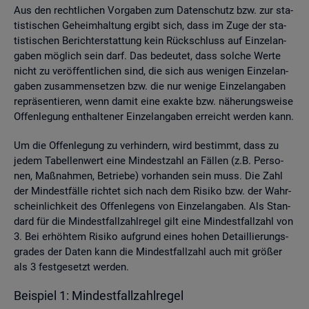
Aus den recht­li­chen Vor­ga­ben zum Da­ten­schutz bzw. zur sta­
tis­ti­schen Ge­heim­hal­tung er­gibt sich, dass im Zuge der sta­
tis­ti­schen Be­richt­erstat­tung kein Rück­schluss auf Ein­zel­an­
ga­ben mög­lich sein darf. Das be­deu­tet, dass sol­che Werte
nicht zu ver­öf­fent­li­chen sind, die sich aus we­ni­gen Ein­zel­an­
ga­ben zu­sam­men­set­zen bzw. die nur we­ni­ge Ein­zel­an­ga­ben
re­prä­sen­tie­ren, wenn damit eine ex­ak­te bzw. nä­he­rungs­wei­se
Of­fen­le­gung ent­hal­te­ner Ein­zel­an­ga­ben er­reicht wer­den kann.
Um die Of­fen­le­gung zu ver­hin­dern, wird be­stimmt, dass zu
jedem Ta­bel­len­wert eine Min­dest­zahl an Fäl­len (z.B. Per­so­
nen, Maß­nah­men, Be­trie­be) vor­han­den sein muss. Die Zahl
der Min­dest­fäl­le rich­tet sich nach dem Ri­si­ko bzw. der Wahr­
schein­lich­keit des Of­fen­le­gens von Ein­zel­an­ga­ben. Als Stan­
dard für die Min­dest­fall­zahl­re­gel gilt eine Min­dest­fall­zahl von
3. Bei er­höh­tem Ri­si­ko auf­grund eines hohen De­tail­lie­rungs­
gra­des der Daten kann die Min­dest­fall­zahl auch mit grö­ßer
als 3 fest­ge­setzt wer­den.
Bei­spiel 1: Min­dest­fall­zahl­re­gel