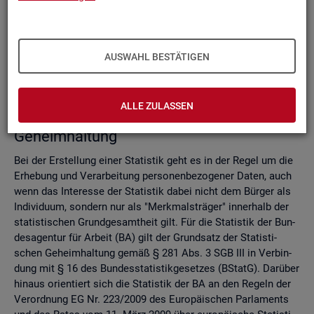
Do­mi­nanz­re­gel
Ver­fah­ren zur Si­cher­stel­lung der sta­tis­ti­schen Ge­heim­hal­
tung
Zell­sper­rungs­ver­fah­ren
AUSWAHL BESTÄTIGEN
Run­dungs­ver­fah­ren
Ver­gleich der Ver­fah­ren
ALLE ZULASSEN
Recht­li­che Grund­la­gen der sta­tis­ti­schen
Ge­heim­hal­tung
Bei der Er­stel­lung einer Sta­tis­tik geht es in der Regel um die
Er­he­bung und Ver­ar­bei­tung per­so­nen­be­zo­ge­ner Daten, auch
wenn das In­ter­es­se der Sta­tis­tik dabei nicht dem Bür­ger als
In­di­vi­du­um, son­dern nur als "Merk­mals­trä­ger" in­ner­halb der
sta­tis­ti­schen Grund­ge­samt­heit gilt. Für die Sta­tis­tik der Bun­
des­agen­tur für Ar­beit (BA) gilt der Grund­satz der Sta­tis­ti­
schen Ge­heim­hal­tung gemäß § 281 Abs. 3 SGB III in Ver­bin­
dung mit § 16 des Bun­des­sta­tis­tik­ge­set­zes (BStatG). Dar­über
hin­aus ori­en­tiert sich die Sta­tis­tik der BA an den Re­geln der
Ver­ord­nung EG Nr. 223/2009 des Eu­ro­päi­schen Par­la­ments