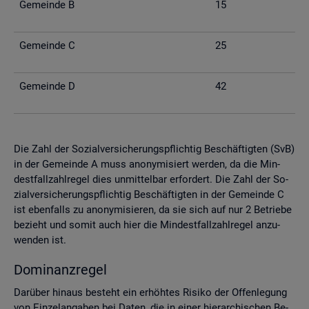
Ge­mein­de B
15
Ge­mein­de C
25
Ge­mein­de D
42
Die Zahl der So­zi­al­ver­si­che­rungs­pflich­tig Be­schäf­tig­ten (SvB)
in der Ge­mein­de A muss an­ony­mi­siert wer­den, da die Min­
dest­fall­zahl­re­gel dies un­mit­tel­bar er­for­dert. Die Zahl der So­
zi­al­ver­si­che­rungs­pflich­tig Be­schäf­tig­ten in der Ge­mein­de C
ist eben­falls zu an­ony­mi­sie­ren, da sie sich auf nur 2 Be­trie­be
be­zieht und somit auch hier die Min­dest­fall­zahl­re­gel an­zu­
wen­den ist.
Do­mi­nanz­re­gel
Dar­über hin­aus be­steht ein er­höh­tes Ri­si­ko der Of­fen­le­gung
von Ein­zel­an­ga­ben bei Daten, die in einer hier­ar­chi­schen Be­