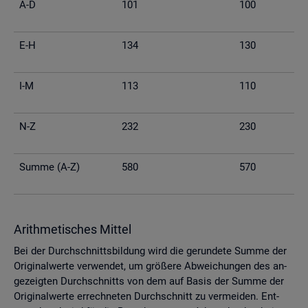
A-D
101
100
E-H
134
130
I-M
113
110
N-Z
232
230
Summe (A-Z)
580
570
Arith­me­ti­sches Mit­tel
Bei der Durch­schnitts­bil­dung wird die ge­run­de­te Summe der
Ori­gi­nal­wer­te ver­wen­det, um grö­ße­re Ab­wei­chun­gen des an­
ge­zeig­ten Durch­schnitts von dem auf Basis der Summe der
Ori­gi­nal­wer­te er­rech­ne­ten Durch­schnitt zu ver­mei­den. Ent­