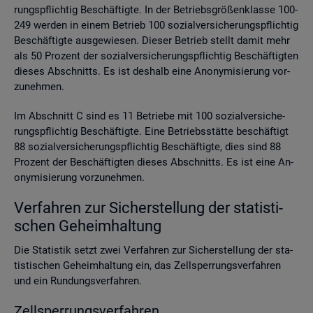
rungs­pflich­tig Be­schäf­tig­te. In der Be­triebs­grö­ßen­klas­se 100-
249 wer­den in einem Be­trieb 100 so­zi­al­ver­si­che­rungs­pflich­tig
Be­schäf­tig­te aus­ge­wie­sen. Die­ser Be­trieb stellt damit mehr
als 50 Pro­zent der so­zi­al­ver­si­che­rungs­pflich­tig Be­schäf­tig­ten
die­ses Ab­schnitts. Es ist des­halb eine An­ony­mi­sie­rung vor­
zu­neh­men.
Im Ab­schnitt C sind es 11 Be­trie­be mit 100 so­zi­al­ver­si­che­
rungs­pflich­tig Be­schäf­tig­te. Eine Be­triebs­stät­te be­schäf­tigt
88 so­zi­al­ver­si­che­rungs­pflich­tig Be­schäf­tig­te, dies sind 88
Pro­zent der Be­schäf­tig­ten die­ses Ab­schnitts. Es ist eine An­
ony­mi­sie­rung vor­zu­neh­men.
Ver­fah­ren zur Si­cher­stel­lung der sta­tis­ti­
schen Ge­heim­hal­tung
Die Sta­tis­tik setzt zwei Ver­fah­ren zur Si­cher­stel­lung der sta­
tis­ti­schen Ge­heim­hal­tung ein, das Zell­sper­rungs­ver­fah­ren
und ein Run­dungs­ver­fah­ren.
Zell­sper­rungs­ver­fah­ren