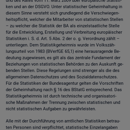
und des Rates vom 11. März 2009 über eu­ro­päi­sche Sta­tis­ti­
ken und an der DSGVO. Unter sta­tis­ti­scher Ge­heim­hal­tung in
die­sem Sinne ver­steht sich grund­le­gend die Ver­schwie­gen­
heits­pflicht, wel­cher die Mit­ar­bei­ter von sta­tis­ti­schen Stel­len
– zu wel­cher die Sta­tis­tik der BA als ein­zel­staat­li­che Stel­le
für die Ent­wick­lung, Er­stel­lung und Ver­brei­tung eu­ro­päi­scher
Sta­tis­ti­ken i. S. d. Art. 5 Abs. 2 der o. g. Ver­ord­nung zählt –
un­ter­lie­gen. Dem Sta­tis­tik­ge­heim­nis wurde im Volks­zäh­
lungs­ur­teil von 1983 (BVerf­GE 65,1) eine her­aus­ra­gen­de Be­
deu­tung zu­ge­wie­sen, es gilt als das zen­tra­le Fun­da­ment der
Be­zie­hun­gen von sta­tis­ti­schen Be­hör­den zu den Aus­kunft ge­
ben­den Stel­len. Diese Re­ge­lun­gen sind stren­ger als die des
all­ge­mei­nen Da­ten­schut­zes und des So­zi­al­da­ten­schut­zes.
Für die Sta­tis­ti­ken der Bun­des­agen­tur gel­ten die Vor­schrif­ten
der Ge­heim­hal­tung nach § 16 des BStatG ent­spre­chend. Das
Sta­tis­tik­ge­heim­nis ist durch tech­ni­sche und or­ga­ni­sa­to­ri­
sche Maß­nah­men der Tren­nung zwi­schen sta­tis­ti­schen und
nicht sta­tis­ti­schen Auf­ga­ben zu ge­währ­leis­ten.
Alle mit der Durch­füh­rung von amt­li­chen Sta­tis­ti­ken be­trau­
ten Per­so­nen sind ver­pflich­tet, sta­tis­ti­sche Ein­zel­an­ga­ben