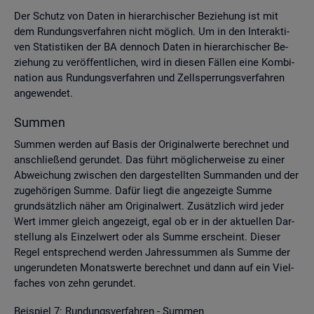
Der Schutz von Daten in hier­ar­chi­scher Be­zie­hung ist mit
dem Run­dungs­ver­fah­ren nicht mög­lich. Um in den In­ter­ak­ti­
ven Sta­tis­ti­ken der BA den­noch Daten in hier­ar­chi­scher Be­
zie­hung zu ver­öf­fent­li­chen, wird in die­sen Fäl­len eine Kom­bi­
na­ti­on aus Run­dungs­ver­fah­ren und Zell­sper­rungs­ver­fah­ren
an­ge­wen­det.
Sum­men
Sum­men wer­den auf Basis der Ori­gi­nal­wer­te be­rech­net und
an­schlie­ßend ge­run­det. Das führt mög­li­cher­wei­se zu einer
Ab­wei­chung zwi­schen den dar­ge­stell­ten Sum­man­den und der
zu­ge­hö­ri­gen Summe. Dafür liegt die an­ge­zeig­te Summe
grund­sätz­lich näher am Ori­gi­nal­wert. Zu­sätz­lich wird jeder
Wert immer gleich an­ge­zeigt, egal ob er in der ak­tu­el­len Dar­
stel­lung als Ein­zel­wert oder als Summe er­scheint. Die­ser
Regel ent­spre­chend wer­den Jah­res­sum­men als Summe der
un­ge­run­de­ten Mo­nats­wer­te be­rech­net und dann auf ein Viel­
fa­ches von zehn ge­run­det.
Bei­spiel 7: Run­dungs­ver­fah­ren - Sum­men