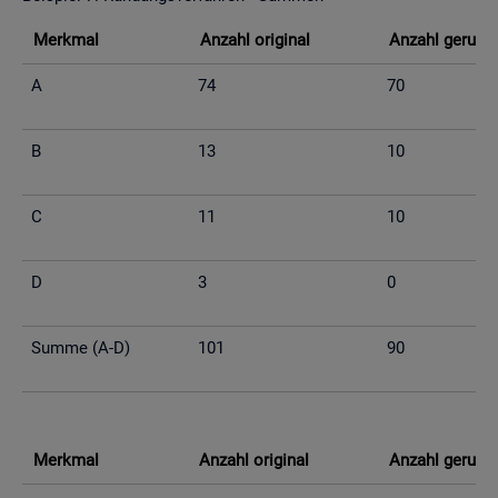
Merk­mal
An­zahl ori­gi­nal
An­zahl ge­run­d
A
74
70
B
13
10
C
11
10
D
3
0
Summe (A-D)
101
90
Merk­mal
An­zahl ori­gi­nal
An­zahl ge­run­d