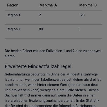
Re­gi­on
Merk­mal A
Merk­mal B
Re­gi­on X
2
123
Re­gi­on Y
88
1
Die bei­den Fel­der mit den Fall­zah­len 1 und 2 sind zu an­ony­mi­
sie­ren.
Er­wei­ter­te Min­dest­fall­zahl­re­gel
Ge­heim­hal­tungs­be­dürf­tig im Sinne der Min­dest­fall­zahl­re­gel
ist nicht nur, wenn der Ta­bel­len­wert selbst klei­ner als drei ist,
son­dern auch, wenn hin­ter die­sem Wert (der durch­aus deut­
lich grö­ßer sein kann) we­ni­ger als drei Fälle ste­hen. Die­sen
Sach­ver­halt tritt immer dann auf, wenn die Daten in einer
hier­ar­chi­schen Be­zie­hung zu­ein­an­der­ste­hen. In der Sta­tis­tik
der BA sind das ins­be­son­de­re die fol­gen­den Be­zie­hun­gen: