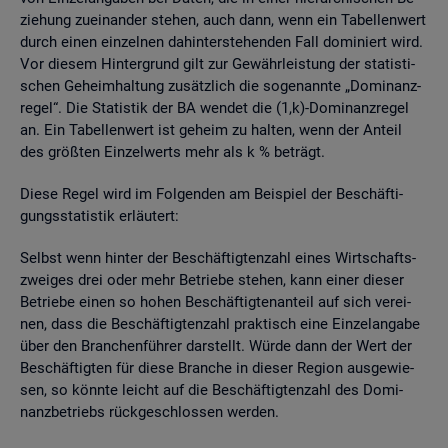
zie­hung zu­ein­an­der ste­hen, auch dann, wenn ein Ta­bel­len­wert
durch einen ein­zel­nen da­hin­ter­ste­hen­den Fall do­mi­niert wird.
Vor die­sem Hin­ter­grund gilt zur Ge­währ­leis­tung der sta­tis­ti­
schen Ge­heim­hal­tung zu­sätz­lich die so­ge­nann­te „Do­mi­nanz­
re­gel“. Die Sta­tis­tik der BA wen­det die (1,k)-Do­mi­nanz­re­gel
an. Ein Ta­bel­len­wert ist ge­heim zu hal­ten, wenn der An­teil
des grö­ß­ten Ein­zel­werts mehr als k % be­trägt.
Diese Regel wird im Fol­gen­den am Bei­spiel der Be­schäf­ti­
gungs­sta­tis­tik er­läu­tert:
Selbst wenn hin­ter der Be­schäf­tig­ten­zahl eines Wirt­schafts­
zwei­ges drei oder mehr Be­trie­be ste­hen, kann einer die­ser
Be­trie­be einen so hohen Be­schäf­tig­ten­an­teil auf sich ver­ei­
nen, dass die Be­schäf­tig­ten­zahl prak­tisch eine Ein­zel­an­ga­be
über den Bran­chen­füh­rer dar­stellt. Würde dann der Wert der
Be­schäf­tig­ten für diese Bran­che in die­ser Re­gi­on aus­ge­wie­
sen, so könn­te leicht auf die Be­schäf­tig­ten­zahl des Do­mi­
nanz­be­triebs rück­ge­schlos­sen wer­den.