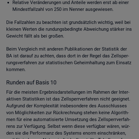
Re­la­ti­ve Ver­än­de­run­gen und An­tei­le wer­den erst ab einer
Min­dest­fall­zahl von 250 im Nen­ner aus­ge­wie­sen.
Die Fall­zah­len zu be­ach­ten ist grund­sätz­lich wich­tig, weil bei
klei­nen Wer­ten die run­dungs­be­ding­te Ab­wei­chung stär­ker ins
Ge­wicht fällt als bei gro­ßen.
Beim Ver­gleich mit an­de­ren Pu­bli­ka­tio­nen der Sta­tis­tik der
BA ist dar­auf zu ach­ten, dass dort in der Regel das Zell­sper­
rungs­ver­fah­ren zur sta­tis­ti­schen Ge­heim­hal­tung zum Ein­satz
kom­men.
Run­den auf Basis 10
Für die meis­ten Er­geb­nis­dar­stel­lun­gen im Rah­men der In­ter­
ak­ti­ven Sta­tis­ti­ken ist das Zell­sperr­ver­fah­ren nicht ge­eig­net.
Auf­grund der Kom­ple­xi­tät ins­be­son­de­re des Aus­schlus­ses
von Mög­lich­kei­ten zur Rück­rech­nung ste­hen keine Al­go­rith­
men für eine au­to­ma­ti­sier­te Um­set­zung des Zell­sperr­ver­fah­
rens zur Ver­fü­gung. Selbst wenn diese ver­füg­bar wären, wür­
den sie die Per­for­manz des Sys­tems enorm ein­schrän­ken,