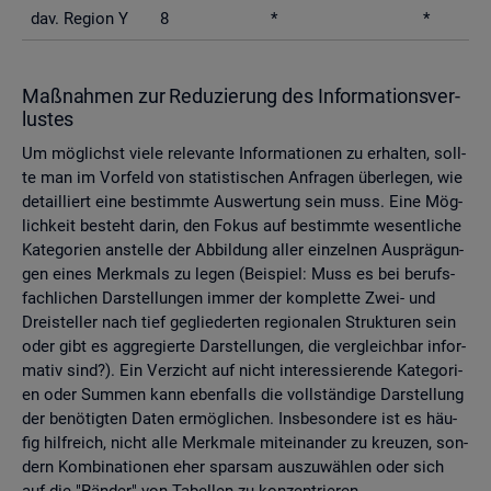
dav. Re­gi­on Y
8
*
*
Maß­nah­men zur Re­du­zie­rung des In­for­ma­ti­ons­ver­
lus­tes
Um mög­lichst viele re­le­van­te In­for­ma­tio­nen zu er­hal­ten, soll­
te man im Vor­feld von sta­tis­ti­schen An­fra­gen über­le­gen, wie
de­tail­liert eine be­stimm­te Aus­wer­tung sein muss. Eine Mög­
lich­keit be­steht darin, den Fokus auf be­stimm­te we­sent­li­che
Ka­te­go­ri­en an­stel­le der Ab­bil­dung aller ein­zel­nen Aus­prä­gun­
gen eines Merk­mals zu legen (Bei­spiel: Muss es bei be­rufs­
fach­li­chen Dar­stel­lun­gen immer der kom­plet­te Zwei- und
Drei­stel­ler nach tief ge­glie­der­ten re­gio­na­len Struk­tu­ren sein
oder gibt es agg­re­gier­te Dar­stel­lun­gen, die ver­gleich­bar in­for­
ma­tiv sind?). Ein Ver­zicht auf nicht in­ter­es­sie­ren­de Ka­te­go­ri­
en oder Sum­men kann eben­falls die voll­stän­di­ge Dar­stel­lung
der be­nö­tig­ten Daten er­mög­li­chen. Ins­be­son­de­re ist es häu­
fig hilf­reich, nicht alle Merk­ma­le mit­ein­an­der zu kreu­zen, son­
dern Kom­bi­na­tio­nen eher spar­sam aus­zu­wäh­len oder sich
auf die "Rän­der" von Ta­bel­len zu kon­zen­trie­ren.