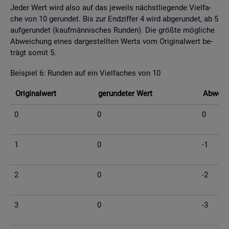
Jeder Wert wird also auf das je­weils nächst­lie­gen­de Viel­fa­
che von 10 ge­run­det. Bis zur End­zif­fer 4 wird ab­ge­run­det, ab 5
auf­ge­run­det (kauf­män­ni­sches Run­den). Die grö­ß­te mög­li­che
Ab­wei­chung eines dar­ge­stell­ten Werts vom Ori­gi­nal­wert be­
trägt somit 5.
Bei­spiel 6: Run­den auf ein Viel­fa­ches von 10
Ori­gi­nal­wert
ge­run­de­ter Wert
Ab­wei­c
0
0
0
1
0
-1
2
0
-2
3
0
-3