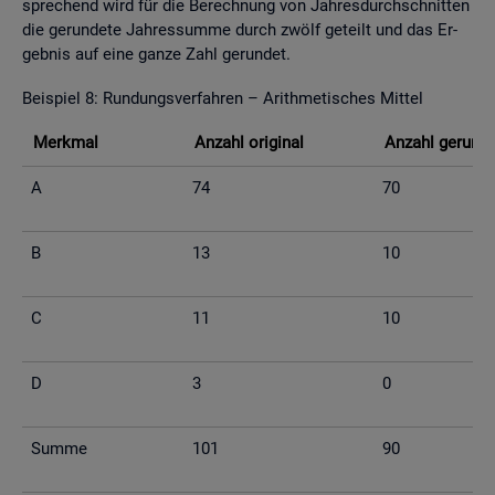
spre­chend wird für die Be­rech­nung von Jah­res­durch­schnit­ten
die ge­run­de­te Jah­res­sum­me durch zwölf ge­teilt und das Er­
geb­nis auf eine ganze Zahl ge­run­det.
Bei­spiel 8: Run­dungs­ver­fah­ren – Arith­me­ti­sches Mit­tel
Merk­mal
An­zahl ori­gi­nal
An­zahl ge­run­d
A
74
70
B
13
10
C
11
10
D
3
0
Summe
101
90