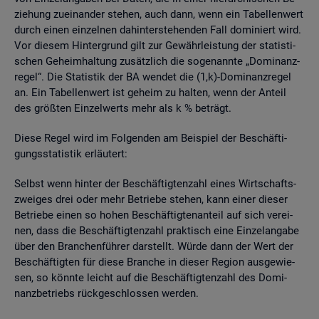
zie­hung zu­ein­an­der ste­hen, auch dann, wenn ein Ta­bel­len­wert
durch einen ein­zel­nen da­hin­ter­ste­hen­den Fall do­mi­niert wird.
Vor die­sem Hin­ter­grund gilt zur Ge­währ­leis­tung der sta­tis­ti­
schen Ge­heim­hal­tung zu­sätz­lich die so­ge­nann­te „Do­mi­nanz­
re­gel“. Die Sta­tis­tik der BA wen­det die (1,k)-Do­mi­nanz­re­gel
an. Ein Ta­bel­len­wert ist ge­heim zu hal­ten, wenn der An­teil
des grö­ß­ten Ein­zel­werts mehr als k % be­trägt.
Diese Regel wird im Fol­gen­den am Bei­spiel der Be­schäf­ti­
gungs­sta­tis­tik er­läu­tert:
Selbst wenn hin­ter der Be­schäf­tig­ten­zahl eines Wirt­schafts­
zwei­ges drei oder mehr Be­trie­be ste­hen, kann einer die­ser
Be­trie­be einen so hohen Be­schäf­tig­ten­an­teil auf sich ver­ei­
nen, dass die Be­schäf­tig­ten­zahl prak­tisch eine Ein­zel­an­ga­be
über den Bran­chen­füh­rer dar­stellt. Würde dann der Wert der
Be­schäf­tig­ten für diese Bran­che in die­ser Re­gi­on aus­ge­wie­
sen, so könn­te leicht auf die Be­schäf­tig­ten­zahl des Do­mi­
nanz­be­triebs rück­ge­schlos­sen wer­den.