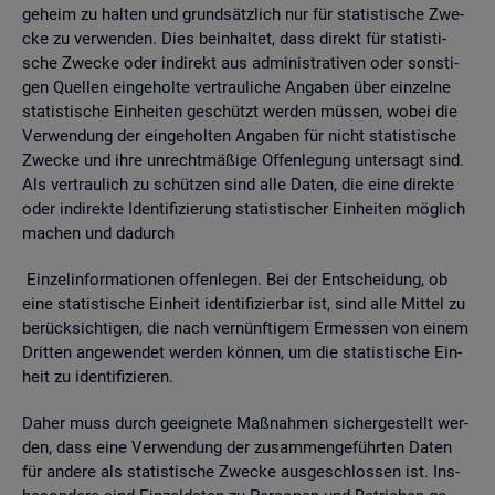
ge­heim zu hal­ten und grund­sätz­lich nur für sta­tis­ti­sche Zwe­
cke zu ver­wen­den. Dies be­inhal­tet, dass di­rekt für sta­tis­ti­
sche Zwe­cke oder in­di­rekt aus ad­mi­nis­tra­ti­ven oder sons­ti­
gen Quel­len ein­ge­hol­te ver­trau­li­che An­ga­ben über ein­zel­ne
sta­tis­ti­sche Ein­hei­ten ge­schützt wer­den müs­sen, wobei die
Ver­wen­dung der ein­ge­hol­ten An­ga­ben für nicht sta­tis­ti­sche
Zwe­cke und ihre un­recht­mä­ßi­ge Of­fen­le­gung un­ter­sagt sind.
Als ver­trau­lich zu schüt­zen sind alle Daten, die eine di­rek­te
oder in­di­rek­te Iden­ti­fi­zie­rung sta­tis­ti­scher Ein­hei­ten mög­lich
ma­chen und da­durch
Ein­zel­in­for­ma­tio­nen of­fen­le­gen. Bei der Ent­schei­dung, ob
eine sta­tis­ti­sche Ein­heit iden­ti­fi­zier­bar ist, sind alle Mit­tel zu
be­rück­sich­ti­gen, die nach ver­nünf­ti­gem Er­mes­sen von einem
Drit­ten an­ge­wen­det wer­den kön­nen, um die sta­tis­ti­sche Ein­
heit zu iden­ti­fi­zie­ren.
Daher muss durch ge­eig­ne­te Maß­nah­men si­cher­ge­stellt wer­
den, dass eine Ver­wen­dung der zu­sam­men­ge­führ­ten Daten
für an­de­re als sta­tis­ti­sche Zwe­cke aus­ge­schlos­sen ist. Ins­