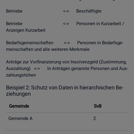
Be­trie­be <-> Be­schäf­tig­te
Be­trie­be <-> Per­so­nen in Kurz­ar­beit /
An­zei­gen Kurz­ar­beit
Be­darfs­ge­mein­schaf­ten <-> Per­so­nen in Be­darfs­ge­
mein­schaf­ten und alle wei­te­ren Merk­ma­le
An­trä­ge zur Vor­fi­nan­zie­rung von In­sol­venz­geld (Zu­stim­mung,
Aus­zah­lung) <-> In An­trä­gen ge­nann­te Per­so­nen und Aus­
zah­lungs­hö­hen
Bei­spiel 2: Schutz von Daten in hier­ar­chi­schen Be­
zie­hun­gen
Ge­mein­de
SvB
Ge­mein­de A
2