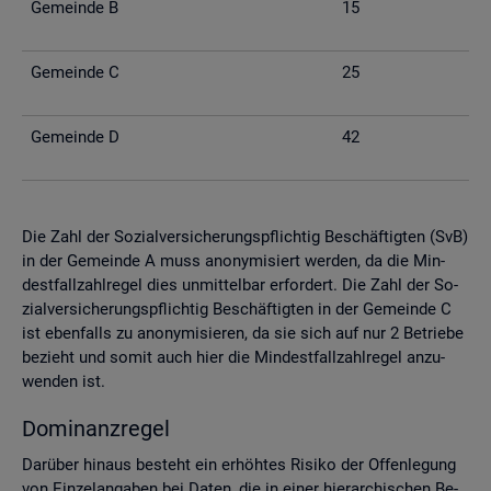
Ge­mein­de B
15
Ge­mein­de C
25
Ge­mein­de D
42
Die Zahl der So­zi­al­ver­si­che­rungs­pflich­tig Be­schäf­tig­ten (SvB)
in der Ge­mein­de A muss an­ony­mi­siert wer­den, da die Min­
dest­fall­zahl­re­gel dies un­mit­tel­bar er­for­dert. Die Zahl der So­
zi­al­ver­si­che­rungs­pflich­tig Be­schäf­tig­ten in der Ge­mein­de C
ist eben­falls zu an­ony­mi­sie­ren, da sie sich auf nur 2 Be­trie­be
be­zieht und somit auch hier die Min­dest­fall­zahl­re­gel an­zu­
wen­den ist.
Do­mi­nanz­re­gel
Dar­über hin­aus be­steht ein er­höh­tes Ri­si­ko der Of­fen­le­gung
von Ein­zel­an­ga­ben bei Daten, die in einer hier­ar­chi­schen Be­