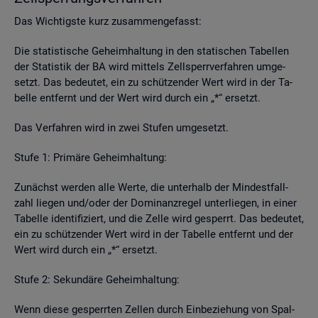
Das Wich­tigs­te kurz zu­sam­men­ge­fasst:
Die sta­tis­ti­sche Ge­heim­hal­tung in den sta­ti­schen Ta­bel­len
der Sta­tis­tik der BA wird mit­tels Zell­sperr­ver­fah­ren um­ge­
setzt. Das be­deu­tet, ein zu schüt­zen­der Wert wird in der Ta­
bel­le ent­fernt und der Wert wird durch ein „*“ er­setzt.
Das Ver­fah­ren wird in zwei Stu­fen um­ge­setzt.
Stufe 1: Pri­mä­re Ge­heim­hal­tung:
Zu­nächst wer­den alle Werte, die un­ter­halb der Min­dest­fall­
zahl lie­gen und/oder der Do­mi­nanz­re­gel un­ter­lie­gen, in einer
Ta­bel­le iden­ti­fi­ziert, und die Zelle wird ge­sperrt. Das be­deu­tet,
ein zu schüt­zen­der Wert wird in der Ta­bel­le ent­fernt und der
Wert wird durch ein „*“ er­setzt.
Stufe 2: Se­kun­dä­re Ge­heim­hal­tung:
Wenn diese ge­sperr­ten Zel­len durch Ein­be­zie­hung von Spal­