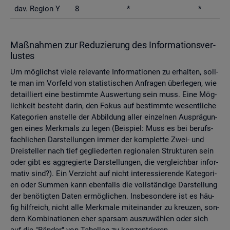
dav. Re­gi­on Y
8
*
*
Maß­nah­men zur Re­du­zie­rung des In­for­ma­ti­ons­ver­
lus­tes
Um mög­lichst viele re­le­van­te In­for­ma­tio­nen zu er­hal­ten, soll­
te man im Vor­feld von sta­tis­ti­schen An­fra­gen über­le­gen, wie
de­tail­liert eine be­stimm­te Aus­wer­tung sein muss. Eine Mög­
lich­keit be­steht darin, den Fokus auf be­stimm­te we­sent­li­che
Ka­te­go­ri­en an­stel­le der Ab­bil­dung aller ein­zel­nen Aus­prä­gun­
gen eines Merk­mals zu legen (Bei­spiel: Muss es bei be­rufs­
fach­li­chen Dar­stel­lun­gen immer der kom­plet­te Zwei- und
Drei­stel­ler nach tief ge­glie­der­ten re­gio­na­len Struk­tu­ren sein
oder gibt es agg­re­gier­te Dar­stel­lun­gen, die ver­gleich­bar in­for­
ma­tiv sind?). Ein Ver­zicht auf nicht in­ter­es­sie­ren­de Ka­te­go­ri­
en oder Sum­men kann eben­falls die voll­stän­di­ge Dar­stel­lung
der be­nö­tig­ten Daten er­mög­li­chen. Ins­be­son­de­re ist es häu­
fig hilf­reich, nicht alle Merk­ma­le mit­ein­an­der zu kreu­zen, son­
dern Kom­bi­na­tio­nen eher spar­sam aus­zu­wäh­len oder sich
auf die "Rän­der" von Ta­bel­len zu kon­zen­trie­ren.