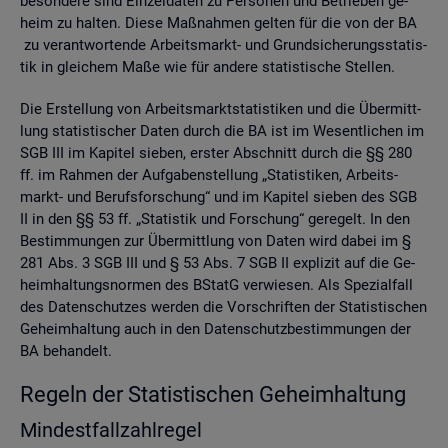
be­son­de­re sind Ein­zel­da­ten zu Per­so­nen und Be­trie­ben ge­
heim zu hal­ten. Diese Maß­nah­men gel­ten für die von der BA
zu ver­ant­wor­ten­de Ar­beits­markt- und Grund­si­che­rungs­sta­tis­
tik in glei­chem Maße wie für an­de­re sta­tis­ti­sche Stel­len.
Die Er­stel­lung von Ar­beits­markt­sta­tis­ti­ken und die Über­mitt­
lung sta­tis­ti­scher Daten durch die BA ist im We­sent­li­chen im
SGB III im Ka­pi­tel sie­ben, ers­ter Ab­schnitt durch die §§ 280
ff. im Rah­men der Auf­ga­ben­stel­lung „Sta­tis­ti­ken, Ar­beits­
markt- und Be­rufs­for­schung“ und im Ka­pi­tel sie­ben des SGB
II in den §§ 53 ff. „Sta­tis­tik und For­schung“ ge­re­gelt. In den
Be­stim­mun­gen zur Über­mitt­lung von Daten wird dabei im §
281 Abs. 3 SGB III und § 53 Abs. 7 SGB II ex­pli­zit auf die Ge­
heim­hal­tungs­nor­men des BStatG ver­wie­sen. Als Spe­zi­al­fall
des Da­ten­schut­zes wer­den die Vor­schrif­ten der Sta­tis­ti­schen
Ge­heim­hal­tung auch in den Da­ten­schutz­be­stim­mun­gen der
BA be­han­delt.
Re­geln der Sta­tis­ti­schen Ge­heim­hal­tung
Min­dest­fall­zahl­re­gel