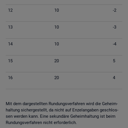
12
10
-2
13
10
-3
14
10
-4
15
20
5
16
20
4
Mit dem dar­ge­stell­ten Run­dungs­ver­fah­ren wird die Ge­heim­
hal­tung si­cher­ge­stellt, da nicht auf En­zel­an­ga­ben ge­schlos­
sen wer­den kann. Eine se­kun­dä­re Ge­heim­hal­tung ist beim
Run­dungs­ver­fah­ren nicht er­for­der­lich.