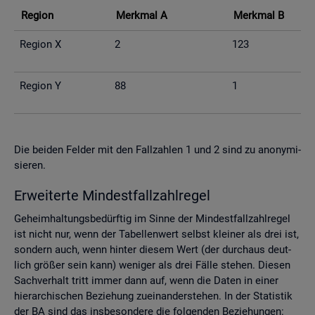
Re­gi­on
Merk­mal A
Merk­mal B
Re­gi­on X
2
123
Re­gi­on Y
88
1
Die bei­den Fel­der mit den Fall­zah­len 1 und 2 sind zu an­ony­mi­
sie­ren.
Er­wei­ter­te Min­dest­fall­zahl­re­gel
Ge­heim­hal­tungs­be­dürf­tig im Sinne der Min­dest­fall­zahl­re­gel
ist nicht nur, wenn der Ta­bel­len­wert selbst klei­ner als drei ist,
son­dern auch, wenn hin­ter die­sem Wert (der durch­aus deut­
lich grö­ßer sein kann) we­ni­ger als drei Fälle ste­hen. Die­sen
Sach­ver­halt tritt immer dann auf, wenn die Daten in einer
hier­ar­chi­schen Be­zie­hung zu­ein­an­der­ste­hen. In der Sta­tis­tik
der BA sind das ins­be­son­de­re die fol­gen­den Be­zie­hun­gen: