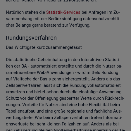
Na­tür­lich ste­hen die
Sta­tis­tik-Ser­vices
bei An­fra­gen im Zu­
sam­men­hang mit der Be­rück­sich­ti­gung da­ten­schutz­recht­li­
cher Be­lan­ge gerne be­ra­tend zur Ver­fü­gung.
Run­dungs­ver­fah­ren
Das Wich­tigs­te kurz zu­sam­men­ge­fasst
Die sta­tis­ti­sche Ge­heim­hal­tung in den In­ter­ak­ti­ven Sta­tis­ti­
ken der BA - au­to­ma­ti­siert er­stell­te und durch die Nut­zer pa­
ra­me­tri­sier­ba­re Web-An­wen­dun­gen - wird mit­tels Run­dung
auf Viel­fa­che der Basis zehn si­cher­ge­stellt. An­ders als das
Zell­sperr­ver­fah­ren lässt sich die Run­dung voll­au­to­ma­ti­siert
um­set­zen und bie­tet schon durch die ein­stu­fi­ge An­wen­dung
Schutz vor der Of­fen­le­gung ge­sperr­ter Werte durch Rück­rech­
nun­gen. Vor­tei­le für Nut­zer sind eine hohe Fle­xi­bi­li­tät beim
Ta­bel­len­auf­bau und eine große re­gio­na­le und fach­li­che Aus­
wer­tungs­tie­fe. Wie beim Zell­sperr­ver­fah­ren tre­ten In­for­ma­ti­
ons­ver­lus­te bei sehr klei­nen Fall­zah­len auf. An­ders als bei
der Zell­sper­rung blei­ben Grö­ßen­ver­hält­nis­se in­ner­halb der Ta­