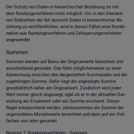
Der Schutz von Daten in hier­ar­chi­scher Be­zie­hung ist mit
dem Run­dungs­ver­fah­ren nicht mög­lich. Um in den In­ter­ak­ti­
ven Sta­tis­ti­ken der BA den­noch Daten in hier­ar­chi­scher Be­
zie­hung zu ver­öf­fent­li­chen, wird in die­sen Fäl­len eine Kom­bi­
na­ti­on aus Run­dungs­ver­fah­ren und Zell­sper­rungs­ver­fah­ren
an­ge­wen­det.
Sum­men
Sum­men wer­den auf Basis der Ori­gi­nal­wer­te be­rech­net und
an­schlie­ßend ge­run­det. Das führt mög­li­cher­wei­se zu einer
Ab­wei­chung zwi­schen den dar­ge­stell­ten Sum­man­den und der
zu­ge­hö­ri­gen Summe. Dafür liegt die an­ge­zeig­te Summe
grund­sätz­lich näher am Ori­gi­nal­wert. Zu­sätz­lich wird jeder
Wert immer gleich an­ge­zeigt, egal ob er in der ak­tu­el­len Dar­
stel­lung als Ein­zel­wert oder als Summe er­scheint. Die­ser
Regel ent­spre­chend wer­den Jah­res­sum­men als Summe der
un­ge­run­de­ten Mo­nats­wer­te be­rech­net und dann auf ein Viel­
fa­ches von zehn ge­run­det.
Bei­spiel 7: Run­dungs­ver­fah­ren - Sum­men