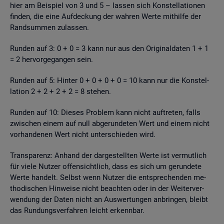
hier am Bei­spiel von 3 und 5 – las­sen sich Kon­stel­la­tio­nen
fin­den, die eine Auf­de­ckung der wah­ren Werte mit­hil­fe der
Rand­sum­men zu­las­sen.
Run­den auf 3: 0 + 0 = 3 kann nur aus den Ori­gi­nal­da­ten 1 + 1
= 2 her­vor­ge­gan­gen sein.
Run­den auf 5: Hin­ter 0 + 0 + 0 + 0 = 10 kann nur die Kon­stel­
la­ti­on 2 + 2 + 2 + 2 = 8 ste­hen.
Run­den auf 10: Die­ses Pro­blem kann nicht auf­tre­ten, falls
zwi­schen einem auf null ab­ge­run­de­ten Wert und einem nicht
vor­han­de­nen Wert nicht un­ter­schie­den wird.
Trans­pa­renz: An­hand der dar­ge­stell­ten Werte ist ver­mut­lich
für viele Nut­zer of­fen­sicht­lich, dass es sich um ge­run­de­te
Werte han­delt. Selbst wenn Nut­zer die ent­spre­chen­den me­
tho­di­schen Hin­wei­se nicht be­ach­ten oder in der Wei­ter­ver­
wen­dung der Daten nicht an Aus­wer­tun­gen an­brin­gen, bleibt
das Run­dungs­ver­fah­ren leicht er­kenn­bar.