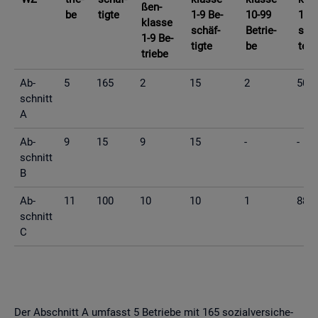
ßen­
be
tig­te
1-9 Be­
10-99
10-9
klas­se
schäf­
Be­trie­
schä
1-9 Be­
tig­te
be
te
trie­be
Ab­
5
165
2
15
2
50
schnitt
A
Ab­
9
15
9
15
-
-
schnitt
B
Ab­
11
100
10
10
1
88
schnitt
C
Der Ab­schnitt A um­fasst 5 Be­trie­be mit 165 so­zi­al­ver­si­che­