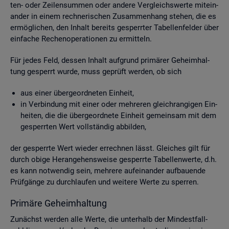
ten- oder Zei­len­sum­men oder an­de­re Ver­gleichs­wer­te mit­ein­
an­der in einem rech­ne­ri­schen Zu­sam­men­hang ste­hen, die es
er­mög­li­chen, den In­halt be­reits ge­sperr­ter Ta­bel­len­fel­der über
ein­fa­che Re­chen­ope­ra­tio­nen zu er­mit­teln.
Für jedes Feld, des­sen In­halt auf­grund pri­mä­rer Ge­heim­hal­
tung ge­sperrt wurde, muss ge­prüft wer­den, ob sich
aus einer über­ge­ord­ne­ten Ein­heit,
in Ver­bin­dung mit einer oder meh­re­ren gleich­ran­gi­gen Ein­
hei­ten, die die über­ge­ord­ne­te Ein­heit ge­mein­sam mit dem
ge­sperr­ten Wert voll­stän­dig ab­bil­den,
der ge­sperr­te Wert wie­der er­rech­nen lässt. Glei­ches gilt für
durch obige Her­an­ge­hens­wei­se ge­sperr­te Ta­bel­len­wer­te, d.h.
es kann not­wen­dig sein, meh­re­re auf­ein­an­der auf­bau­en­de
Prüf­gän­ge zu durch­lau­fen und wei­te­re Werte zu sper­ren.
Pri­mä­re Ge­heim­hal­tung
Zu­nächst wer­den alle Werte, die un­ter­halb der Min­dest­fall­