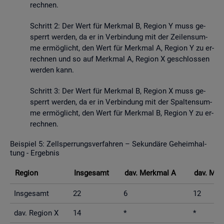
rech­nen.
Schritt 2: Der Wert für Merk­mal B, Re­gi­on Y muss ge­
sperrt wer­den, da er in Ver­bin­dung mit der Zei­len­sum­
me er­mög­licht, den Wert für Merk­mal A, Re­gi­on Y zu er­
rech­nen und so auf Merk­mal A, Re­gi­on X ge­schlos­sen
wer­den kann.
Schritt 3: Der Wert für Merk­mal B, Re­gi­on X muss ge­
sperrt wer­den, da er in Ver­bin­dung mit der Spal­ten­sum­
me er­mög­licht, den Wert für Merk­mal B, Re­gi­on Y zu er­
rech­nen.
Bei­spiel 5: Zell­sper­rungs­ver­fah­ren – Se­kun­dä­re Ge­heim­hal­
tung - Er­geb­nis
Re­gi­on
Ins­ge­samt
dav. Merk­mal A
dav. Mer
Ins­ge­samt
22
6
12
dav. Re­gi­on X
14
*
*