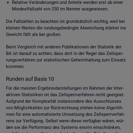
Re­la­ti­ve Ver­än­de­run­gen und An­tei­le wer­den erst ab einer
Min­dest­fall­zahl von 250 im Nen­ner aus­ge­wie­sen.
Die Fall­zah­len zu be­ach­ten ist grund­sätz­lich wich­tig, weil bei
klei­nen Wer­ten die run­dungs­be­ding­te Ab­wei­chung stär­ker ins
Ge­wicht fällt als bei gro­ßen.
Beim Ver­gleich mit an­de­ren Pu­bli­ka­tio­nen der Sta­tis­tik der
BA ist dar­auf zu ach­ten, dass dort in der Regel das Zell­sper­
rungs­ver­fah­ren zur sta­tis­ti­schen Ge­heim­hal­tung zum Ein­satz
kom­men.
Run­den auf Basis 10
Für die meis­ten Er­geb­nis­dar­stel­lun­gen im Rah­men der In­ter­
ak­ti­ven Sta­tis­ti­ken ist das Zell­sperr­ver­fah­ren nicht ge­eig­net.
Auf­grund der Kom­ple­xi­tät ins­be­son­de­re des Aus­schlus­ses
von Mög­lich­kei­ten zur Rück­rech­nung ste­hen keine Al­go­rith­
men für eine au­to­ma­ti­sier­te Um­set­zung des Zell­sperr­ver­fah­
rens zur Ver­fü­gung. Selbst wenn diese ver­füg­bar wären, wür­
den sie die Per­for­manz des Sys­tems enorm ein­schrän­ken,