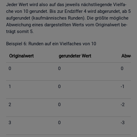
Jeder Wert wird also auf das je­weils nächst­lie­gen­de Viel­fa­
che von 10 ge­run­det. Bis zur End­zif­fer 4 wird ab­ge­run­det, ab 5
auf­ge­run­det (kauf­män­ni­sches Run­den). Die grö­ß­te mög­li­che
Ab­wei­chung eines dar­ge­stell­ten Werts vom Ori­gi­nal­wert be­
trägt somit 5.
Bei­spiel 6: Run­den auf ein Viel­fa­ches von 10
Ori­gi­nal­wert
ge­run­de­ter Wert
Ab­wei­c
0
0
0
1
0
-1
2
0
-2
3
0
-3