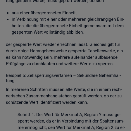
tung ge­sperrt wurde, muss ge­prüft wer­den, ob sich
aus einer über­ge­ord­ne­ten Ein­heit,
in Ver­bin­dung mit einer oder meh­re­ren gleich­ran­gi­gen Ein­
hei­ten, die die über­ge­ord­ne­te Ein­heit ge­mein­sam mit dem
ge­sperr­ten Wert voll­stän­dig ab­bil­den,
der ge­sperr­te Wert wie­der er­rech­nen lässt. Glei­ches gilt für
durch obige Her­an­ge­hens­wei­se ge­sperr­te Ta­bel­len­wer­te, d.h.
es kann not­wen­dig sein, meh­re­re auf­ein­an­der auf­bau­en­de
Prüf­gän­ge zu durch­lau­fen und wei­te­re Werte zu sper­ren.
Bei­spiel 5: Zell­sper­rungs­ver­fah­ren – Se­kun­dä­re Ge­heim­hal­
tung
In meh­re­ren Schrit­ten müs­sen alle Werte, die in einem rech­
ne­ri­schen Zu­sam­men­hang ste­hen ge­prüft wer­den, ob der zu
schüt­zen­de Wert iden­ti­fi­ziert wer­den kann.
Schritt 1: Der Wert für Merk­mal A, Re­gi­on Y muss ge­
sperrt wer­den, da er in Ver­bin­dung mit der Spal­ten­sum­
me er­mög­licht, den Wert für Merk­mal A, Re­gi­on X zu er­