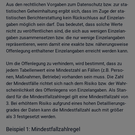
Aus den recht­li­chen Vor­ga­ben zum Da­ten­schutz bzw. zur sta­
tis­ti­schen Ge­heim­hal­tung er­gibt sich, dass im Zuge der sta­
tis­ti­schen Be­richt­erstat­tung kein Rück­schluss auf Ein­zel­an­
ga­ben mög­lich sein darf. Das be­deu­tet, dass sol­che Werte
nicht zu ver­öf­fent­li­chen sind, die sich aus we­ni­gen Ein­zel­an­
ga­ben zu­sam­men­set­zen bzw. die nur we­ni­ge Ein­zel­an­ga­ben
re­prä­sen­tie­ren, wenn damit eine ex­ak­te bzw. nä­he­rungs­wei­se
Of­fen­le­gung ent­hal­te­ner Ein­zel­an­ga­ben er­reicht wer­den kann.
Um die Of­fen­le­gung zu ver­hin­dern, wird be­stimmt, dass zu
jedem Ta­bel­len­wert eine Min­dest­zahl an Fäl­len (z.B. Per­so­
nen, Maß­nah­men, Be­trie­be) vor­han­den sein muss. Die Zahl
der Min­dest­fäl­le rich­tet sich nach dem Ri­si­ko bzw. der Wahr­
schein­lich­keit des Of­fen­le­gens von Ein­zel­an­ga­ben. Als Stan­
dard für die Min­dest­fall­zahl­re­gel gilt eine Min­dest­fall­zahl von
3. Bei er­höh­tem Ri­si­ko auf­grund eines hohen De­tail­lie­rungs­
gra­des der Daten kann die Min­dest­fall­zahl auch mit grö­ßer
als 3 fest­ge­setzt wer­den.
Bei­spiel 1: Min­dest­fall­zahl­re­gel