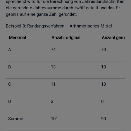
spre­chend wird für die Be­rech­nung von Jah­res­durch­schnit­ten
die ge­run­de­te Jah­res­sum­me durch zwölf ge­teilt und das Er­
geb­nis auf eine ganze Zahl ge­run­det.
Bei­spiel 8: Run­dungs­ver­fah­ren – Arith­me­ti­sches Mit­tel
Merk­mal
An­zahl ori­gi­nal
An­zahl ge­run­d
A
74
70
B
13
10
C
11
10
D
3
0
Summe
101
90