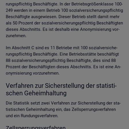
rungs­pflich­tig Be­schäf­tig­te. In der Be­triebs­grö­ßen­klas­se 100-
249 wer­den in einem Be­trieb 100 so­zi­al­ver­si­che­rungs­pflich­tig
Be­schäf­tig­te aus­ge­wie­sen. Die­ser Be­trieb stellt damit mehr
als 50 Pro­zent der so­zi­al­ver­si­che­rungs­pflich­tig Be­schäf­tig­ten
die­ses Ab­schnitts. Es ist des­halb eine An­ony­mi­sie­rung vor­
zu­neh­men.
Im Ab­schnitt C sind es 11 Be­trie­be mit 100 so­zi­al­ver­si­che­
rungs­pflich­tig Be­schäf­tig­te. Eine Be­triebs­stät­te be­schäf­tigt
88 so­zi­al­ver­si­che­rungs­pflich­tig Be­schäf­tig­te, dies sind 88
Pro­zent der Be­schäf­tig­ten die­ses Ab­schnitts. Es ist eine An­
ony­mi­sie­rung vor­zu­neh­men.
Ver­fah­ren zur Si­cher­stel­lung der sta­tis­ti­
schen Ge­heim­hal­tung
Die Sta­tis­tik setzt zwei Ver­fah­ren zur Si­cher­stel­lung der sta­
tis­ti­schen Ge­heim­hal­tung ein, das Zell­sper­rungs­ver­fah­ren
und ein Run­dungs­ver­fah­ren.
Zell­sper­rungs­ver­fah­ren