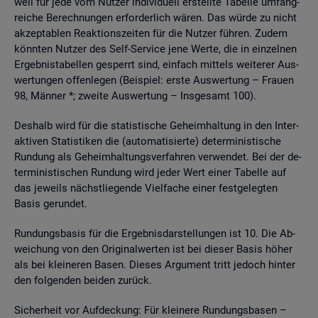
weil für jede vom Nut­zer in­di­vi­du­ell er­stell­te Ta­bel­le um­fang­
rei­che Be­rech­nun­gen er­for­der­lich wären. Das würde zu nicht
ak­zep­ta­blen Re­ak­ti­ons­zei­ten für die Nut­zer füh­ren. Zudem
könn­ten Nut­zer des Self-Ser­vice jene Werte, die in ein­zel­nen
Er­geb­nis­ta­bel­len ge­sperrt sind, ein­fach mit­tels wei­te­rer Aus­
wer­tun­gen of­fen­le­gen (Bei­spiel: erste Aus­wer­tung – Frau­en
98, Män­ner *; zwei­te Aus­wer­tung – Ins­ge­samt 100).
Des­halb wird für die sta­tis­ti­sche Ge­heim­hal­tung in den In­ter­
ak­ti­ven Sta­tis­ti­ken die (au­to­ma­ti­sier­te) de­ter­mi­nis­ti­sche
Run­dung als Ge­heim­hal­tungs­ver­fah­ren ver­wen­det. Bei der de­
ter­mi­nis­ti­schen Run­dung wird jeder Wert einer Ta­bel­le auf
das je­weils nächst­lie­gen­de Viel­fa­che einer fest­ge­leg­ten
Basis ge­run­det.
Run­dungs­ba­sis für die Er­geb­nis­dar­stel­lun­gen ist 10. Die Ab­
wei­chung von den Ori­gi­nal­wer­ten ist bei die­ser Basis höher
als bei klei­ne­ren Basen. Die­ses Ar­gu­ment tritt je­doch hin­ter
den fol­gen­den bei­den zu­rück.
Si­cher­heit vor Auf­de­ckung: Für klei­ne­re Run­dungs­ba­sen –