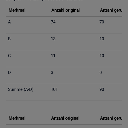
Merk­mal
An­zahl ori­gi­nal
An­zahl ge­run­d
A
74
70
B
13
10
C
11
10
D
3
0
Summe (A-D)
101
90
Merk­mal
An­zahl ori­gi­nal
An­zahl ge­run­d