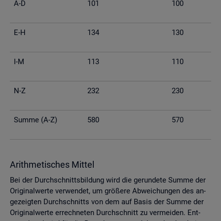
A-D
101
100
E-H
134
130
I-M
113
110
N-Z
232
230
Summe (A-Z)
580
570
Arith­me­ti­sches Mit­tel
Bei der Durch­schnitts­bil­dung wird die ge­run­de­te Summe der
Ori­gi­nal­wer­te ver­wen­det, um grö­ße­re Ab­wei­chun­gen des an­
ge­zeig­ten Durch­schnitts von dem auf Basis der Summe der
Ori­gi­nal­wer­te er­rech­ne­ten Durch­schnitt zu ver­mei­den. Ent­