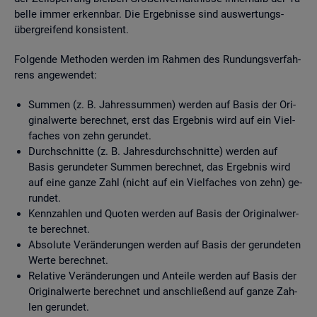
bel­le immer er­kenn­bar. Die Er­geb­nis­se sind aus­wer­tungs­
über­grei­fend kon­sis­tent.
Fol­gen­de Me­tho­den wer­den im Rah­men des Run­dungs­ver­fah­
rens an­ge­wen­det:
Sum­men (z. B. Jah­res­sum­men) wer­den auf Basis der Ori­
gi­nal­wer­te be­rech­net, erst das Er­geb­nis wird auf ein Viel­
fa­ches von zehn ge­run­det.
Durch­schnit­te (z. B. Jah­res­durch­schnit­te) wer­den auf
Basis ge­run­de­ter Sum­men be­rech­net, das Er­geb­nis wird
auf eine ganze Zahl (nicht auf ein Viel­fa­ches von zehn) ge­
run­det.
Kenn­zah­len und Quo­ten wer­den auf Basis der Ori­gi­nal­wer­
te be­rech­net.
Ab­so­lu­te Ver­än­de­run­gen wer­den auf Basis der ge­run­de­ten
Werte be­rech­net.
Re­la­ti­ve Ver­än­de­run­gen und An­tei­le wer­den auf Basis der
Ori­gi­nal­wer­te be­rech­net und an­schlie­ßend auf ganze Zah­
len ge­run­det.