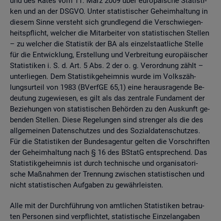
und des Rates vom 11. März 2009 über eu­ro­päi­sche Sta­tis­ti­
ken und an der DSGVO. Unter sta­tis­ti­scher Ge­heim­hal­tung in
die­sem Sinne ver­steht sich grund­le­gend die Ver­schwie­gen­
heits­pflicht, wel­cher die Mit­ar­bei­ter von sta­tis­ti­schen Stel­len
– zu wel­cher die Sta­tis­tik der BA als ein­zel­staat­li­che Stel­le
für die Ent­wick­lung, Er­stel­lung und Ver­brei­tung eu­ro­päi­scher
Sta­tis­ti­ken i. S. d. Art. 5 Abs. 2 der o. g. Ver­ord­nung zählt –
un­ter­lie­gen. Dem Sta­tis­tik­ge­heim­nis wurde im Volks­zäh­
lungs­ur­teil von 1983 (BVerf­GE 65,1) eine her­aus­ra­gen­de Be­
deu­tung zu­ge­wie­sen, es gilt als das zen­tra­le Fun­da­ment der
Be­zie­hun­gen von sta­tis­ti­schen Be­hör­den zu den Aus­kunft ge­
ben­den Stel­len. Diese Re­ge­lun­gen sind stren­ger als die des
all­ge­mei­nen Da­ten­schut­zes und des So­zi­al­da­ten­schut­zes.
Für die Sta­tis­ti­ken der Bun­des­agen­tur gel­ten die Vor­schrif­ten
der Ge­heim­hal­tung nach § 16 des BStatG ent­spre­chend. Das
Sta­tis­tik­ge­heim­nis ist durch tech­ni­sche und or­ga­ni­sa­to­ri­
sche Maß­nah­men der Tren­nung zwi­schen sta­tis­ti­schen und
nicht sta­tis­ti­schen Auf­ga­ben zu ge­währ­leis­ten.
Alle mit der Durch­füh­rung von amt­li­chen Sta­tis­ti­ken be­trau­
ten Per­so­nen sind ver­pflich­tet, sta­tis­ti­sche Ein­zel­an­ga­ben