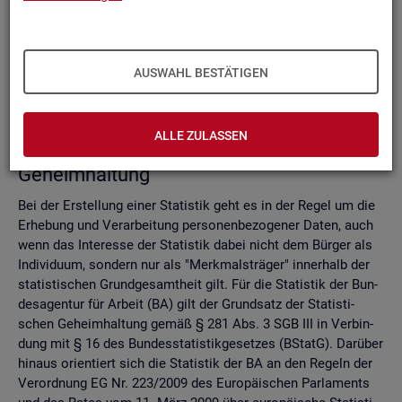
Do­mi­nanz­re­gel
Ver­fah­ren zur Si­cher­stel­lung der sta­tis­ti­schen Ge­heim­hal­
tung
Zell­sper­rungs­ver­fah­ren
AUSWAHL BESTÄTIGEN
Run­dungs­ver­fah­ren
Ver­gleich der Ver­fah­ren
ALLE ZULASSEN
Recht­li­che Grund­la­gen der sta­tis­ti­schen
Ge­heim­hal­tung
Bei der Er­stel­lung einer Sta­tis­tik geht es in der Regel um die
Er­he­bung und Ver­ar­bei­tung per­so­nen­be­zo­ge­ner Daten, auch
wenn das In­ter­es­se der Sta­tis­tik dabei nicht dem Bür­ger als
In­di­vi­du­um, son­dern nur als "Merk­mals­trä­ger" in­ner­halb der
sta­tis­ti­schen Grund­ge­samt­heit gilt. Für die Sta­tis­tik der Bun­
des­agen­tur für Ar­beit (BA) gilt der Grund­satz der Sta­tis­ti­
schen Ge­heim­hal­tung gemäß § 281 Abs. 3 SGB III in Ver­bin­
dung mit § 16 des Bun­des­sta­tis­tik­ge­set­zes (BStatG). Dar­über
hin­aus ori­en­tiert sich die Sta­tis­tik der BA an den Re­geln der
Ver­ord­nung EG Nr. 223/2009 des Eu­ro­päi­schen Par­la­ments