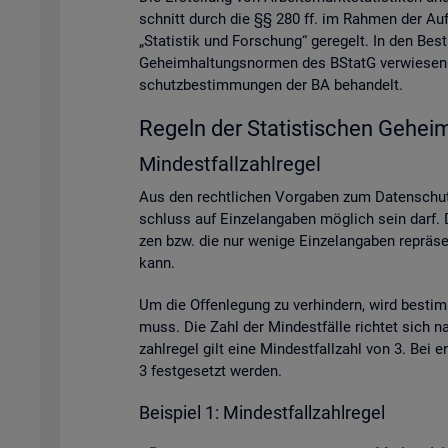
schnitt durch die §§ 280 ff. im Rah­men der Auf­ga­
„Sta­tis­tik und For­schung“ ge­re­gelt. In den Be
Ge­heim­hal­tungs­nor­men des BStatG ver­wie­sen. A
schutz­be­stim­mun­gen der BA be­han­delt.
Re­geln der Sta­tis­ti­schen Ge­heim
Min­dest­fall­zahl­re­gel
Aus den recht­li­chen Vor­ga­ben zum Da­ten­schutz
schluss auf Ein­zel­an­ga­ben mög­lich sein darf. D
zen bzw. die nur we­ni­ge Ein­zel­an­ga­ben re­prä­se
kann.
Um die Of­fen­le­gung zu ver­hin­dern, wird be­sti
muss. Die Zahl der Min­dest­fäl­le rich­tet sich na
zahl­re­gel gilt eine Min­dest­fall­zahl von 3. Bei
3 fest­ge­setzt wer­den.
Bei­spiel 1: Min­dest­fall­zahl­re­gel