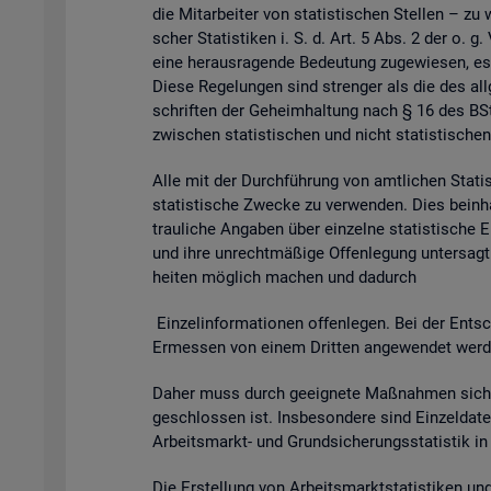
die Mit­ar­bei­ter von sta­tis­ti­schen Stel­len – zu 
scher Sta­tis­ti­ken i. S. d. Art. 5 Abs. 2 der o. g
eine her­aus­ra­gen­de Be­deu­tung zu­ge­wie­sen, es
Diese Re­ge­lun­gen sind stren­ger als die des all­g
schrif­ten der Ge­heim­hal­tung nach § 16 des BSta
zwi­schen sta­tis­ti­schen und nicht sta­tis­ti­schen
Alle mit der Durch­füh­rung von amt­li­chen Sta­tis­t
sta­tis­ti­sche Zwe­cke zu ver­wen­den. Dies be­inhal
trau­li­che An­ga­ben über ein­zel­ne sta­tis­ti­sch
und ihre un­recht­mä­ßi­ge Of­fen­le­gung un­ter­sagt 
hei­ten mög­lich ma­chen und da­durch
Ein­zel­in­for­ma­tio­nen of­fen­le­gen. Bei der Ent­sc
Er­mes­sen von einem Drit­ten an­ge­wen­det wer­den 
Daher muss durch ge­eig­ne­te Maß­nah­men si­cher
ge­schlos­sen ist. Ins­be­son­de­re sind Ein­zel­d
Ar­beits­markt- und Grund­si­che­rungs­sta­tis­tik i
Die Er­stel­lung von Ar­beits­markt­sta­tis­ti­ken u