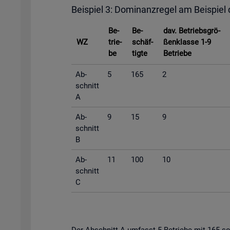
Bei­spiel 3: Do­mi­nanz­re­gel am Bei­spiel
Be­
Be­
dav. Be­triebs­grö­
WZ
trie­
schäf­
ßen­klas­se 1-9
be
tig­te
Be­trie­be
Ab­
5
165
2
schnitt
A
Ab­
9
15
9
schnitt
B
Ab­
11
100
10
schnitt
C
Der Ab­schnitt A um­fasst 5 Be­trie­be mit 165 so­zi