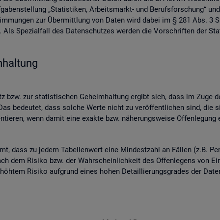
ben­stel­lung „Sta­tis­ti­ken, Ar­beits­markt- und Be­rufs­for­schung“ und
­stim­mun­gen zur Über­mitt­lung von Daten wird dabei im § 281 Abs. 3 SG
ls Spe­zi­al­fall des Da­ten­schut­zes wer­den die Vor­schrif­ten der Sta­
­hal­tung
 bzw. zur sta­tis­ti­schen Ge­heim­hal­tung er­gibt sich, dass im Zuge der
as be­deu­tet, dass sol­che Werte nicht zu ver­öf­fent­li­chen sind, die s
n­tie­ren, wenn damit eine ex­ak­te bzw. nä­he­rungs­wei­se Of­fen­le­gung en
mmt, dass zu jedem Ta­bel­len­wert eine Min­dest­zahl an Fäl­len (z.B. Per
ch dem Ri­si­ko bzw. der Wahr­schein­lich­keit des Of­fen­le­gens von Ein­z
 er­höh­tem Ri­si­ko auf­grund eines hohen De­tail­lie­rungs­gra­des der Da