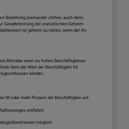
chen Be­zie­hung zu­ein­an­der ste­hen, auch dann,
ur Ge­währ­leis­tung der sta­tis­ti­schen Ge­heim­
Ta­bel­len­wert ist ge­heim zu hal­ten, wenn der An­
ser Be­trie­be einen so hohen Be­schäf­tig­ten­an­
. Würde dann der Wert der Be­schäf­tig­ten für
ück­ge­schlos­sen wer­den.
ie­be 50 oder mehr Pro­zent der Be­schäf­tig­ten auf
afts­zwei­ges ent­fal­len.
riebs­grö­ßen­klas­sen mög­lich.