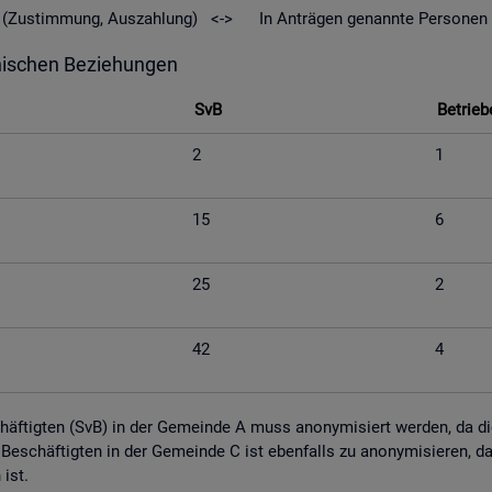
geld (Zu­stim­mung, Aus­zah­lung) <-> In An­trä­gen ge­nann­te Per­so­nen
hi­schen Be­zie­hun­gen
SvB
Be­trie­b
2
1
15
6
25
2
42
4
schäf­tig­ten (SvB) in der Ge­mein­de A muss an­ony­mi­siert wer­den, da die M
tig Be­schäf­tig­ten in der Ge­mein­de C ist eben­falls zu an­ony­mi­sie­ren,
n ist.