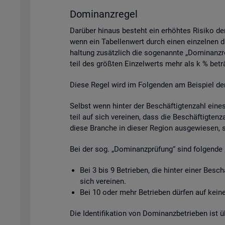
Do­mi­nanz­re­gel
Dar­über hin­aus be­steht ein er­höh­tes Ri­si­ko de
wenn ein Ta­bel­len­wert durch einen ein­zel­nen da­
hal­tung zu­sätz­lich die so­ge­nann­te „Do­mi­nanz­
teil des grö­ß­ten Ein­zel­werts mehr als k % be­tr
Diese Regel wird im Fol­gen­den am Bei­spiel der Be­
Selbst wenn hin­ter der Be­schäf­tig­ten­zahl eine
teil auf sich ver­ei­nen, dass die Be­schäf­tig­ten­
diese Bran­che in die­ser Re­gi­on aus­ge­wie­sen, 
Bei der sog. „Do­mi­nanz­prü­fung“ sind fol­gen­de 
Bei 3 bis 9 Be­trie­ben, die hin­ter einer Be­sc
sich ver­ei­nen.
Bei 10 oder mehr Be­trie­ben dür­fen auf keine 
Die Iden­ti­fi­ka­ti­on von Do­mi­nanz­be­trie­ben is