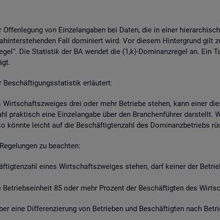
r Of­fen­le­gung von Ein­zel­an­ga­ben bei Daten, die in einer hier­ar­chi­s
hin­ter­ste­hen­den Fall do­mi­niert wird. Vor die­sem Hin­ter­grund gilt z
re­gel“. Die Sta­tis­tik der BA wen­det die (1,k)-Do­mi­nanz­re­gel an. Ein 
ägt.
schäf­ti­gungs­sta­tis­tik er­läu­tert:
s Wirt­schafts­zwei­ges drei oder mehr Be­trie­be ste­hen, kann einer die­
zahl prak­tisch eine Ein­zel­an­ga­be über den Bran­chen­füh­rer dar­stellt
so könn­te leicht auf die Be­schäf­tig­ten­zahl des Do­mi­nanz­be­triebs r
Re­ge­lun­gen zu be­ach­ten:
häf­tig­ten­zahl eines Wirt­schafts­zwei­ges ste­hen, darf kei­ner der Be­tr
Be­triebs­ein­heit 85 oder mehr Pro­zent der Be­schäf­tig­ten des Wirt­sch
t über eine Dif­fe­ren­zie­rung von Be­trie­ben und Be­schäf­tig­ten nach Be­t