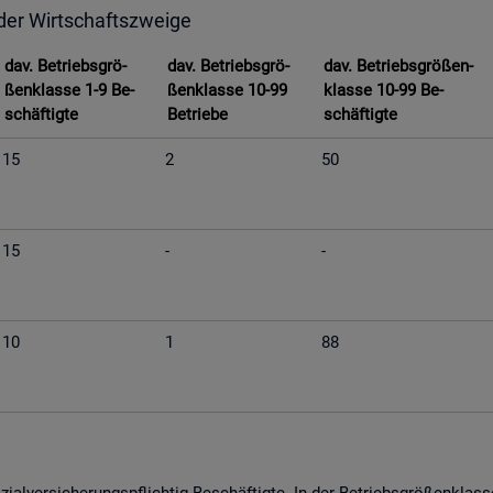
 der Wirt­schafts­zwei­ge
dav. Be­triebs­grö­
dav. Be­triebs­grö­
dav. Be­triebs­grö­ßen­
ßen­klas­se 1-9 Be­
ßen­klas­se 10-99
klas­se 10-99 Be­
schäf­tig­te
Be­trie­be
schäf­tig­te
15
2
50
15
-
-
10
1
88
­al­ver­si­che­rungs­pflich­tig Be­schäf­tig­te. In der Be­triebs­grö­ßen­kla