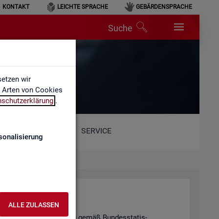
KONTAKT
LEICHTE SPRACHE
GEBÄRDENSPRACHE
Suche
etzen wir
e Arten von Cookies
nschutzerklärung
.
SERVICE
sonalisierung
hal­tung
ALLE ZULASSEN
tis­ti­schen Ge­heim­hal­tung gemäß Bun­des­sta­tis­