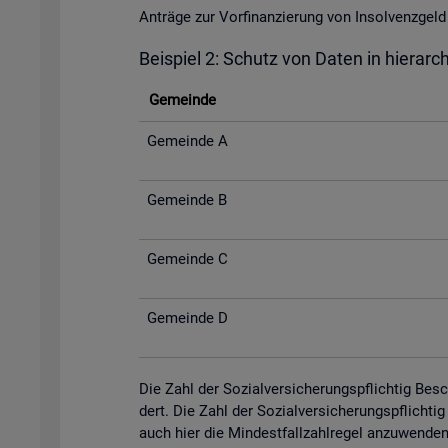
An­trä­ge zur Vor­fi­nan­zie­rung von In­sol­venz­
Bei­spiel 2: Schutz von Daten in hier­ar­c
Ge­mein­de
Ge­mein­de A
Ge­mein­de B
Ge­mein­de C
Ge­mein­de D
Die Zahl der So­zi­al­ver­si­che­rungs­pflich­tig Be­
dert. Die Zahl der So­zi­al­ver­si­che­rungs­pflich­
auch hier die Min­dest­fall­zahl­re­gel an­zu­wen­de