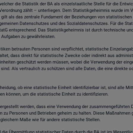
wel­cher die Sta­tis­tik der BA als ein­zel­staat­li­che Stel­le für die Ent­wic
. Ver­ord­nung zählt – un­ter­lie­gen. Dem Sta­tis­tik­ge­heim­nis wurde im
 gilt als das zen­tra­le Fun­da­ment der Be­zie­hun­gen von sta­tis­ti­sche
e­mei­nen Da­ten­schut­zes und des So­zi­al­da­ten­schut­zes. Für die Sta­t
tG ent­spre­chend. Das Sta­tis­tik­ge­heim­nis ist durch tech­ni­sche und
 Auf­ga­ben zu ge­währ­leis­ten.
i­ken be­trau­ten Per­so­nen sind ver­pflich­tet, sta­tis­ti­sche Ein­zel­an­
­tet, dass di­rekt für sta­tis­ti­sche Zwe­cke oder in­di­rekt aus ad­mi­nis­t
e Ein­hei­ten ge­schützt wer­den müs­sen, wobei die Ver­wen­dung der ein­ge
sind. Als ver­trau­lich zu schüt­zen sind alle Daten, die eine di­rek­te oder in
hei­dung, ob eine sta­tis­ti­sche Ein­heit iden­ti­fi­zier­bar ist, sind alle Mi
kön­nen, um die sta­tis­ti­sche Ein­heit zu iden­ti­fi­zie­ren.
­ge­stellt wer­den, dass eine Ver­wen­dung der zu­sam­men­ge­führ­ten Dat
a­ten zu Per­so­nen und Be­trie­ben ge­heim zu hal­ten. Diese Maß­nah­men 
n glei­chem Maße wie für an­de­re sta­tis­ti­sche Stel­len.
nd die Über­mitt­lung sta­tis­ti­scher Daten durch die BA ist im We­sent­li­