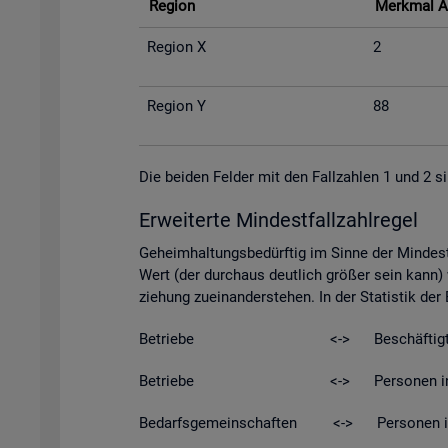
Re­gi­on
Merk­mal A
Re­gi­on X
2
Re­gi­on Y
88
Die bei­den Fel­der mit den Fall­zah­len 1 und 2 si
Er­wei­ter­te Min­dest­fall­zahl­re­gel
Ge­heim­hal­tungs­be­dürf­tig im Sinne der Min­dest­
Wert (der durch­aus deut­lich grö­ßer sein kann) w
zie­hung zu­ein­an­der­ste­hen. In der Sta­tis­tik de
Be­trie­be <-> Be­schäf­tig­t
Be­trie­be <-> Per­so­nen in Kurz­ar­be
Be­darfs­ge­mein­schaf­ten <-> Per­so­nen in Be