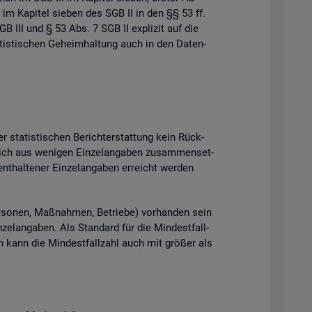
 im Ka­pi­tel sie­ben des SGB II in den §§ 53 ff.
B III und § 53 Abs. 7 SGB II ex­pli­zit auf die
tis­ti­schen Ge­heim­hal­tung auch in den Da­ten­
 sta­tis­ti­schen Be­richt­erstat­tung kein Rück­
ich aus we­ni­gen Ein­zel­an­ga­ben zu­sam­men­set­
t­hal­te­ner Ein­zel­an­ga­ben er­reicht wer­den
­so­nen, Maß­nah­men, Be­trie­be) vor­han­den sein
el­an­ga­ben. Als Stan­dard für die Min­dest­fall­
ten kann die Min­dest­fall­zahl auch mit grö­ßer als