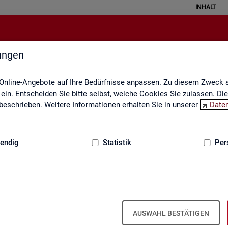
INHALT
lungen
Statistische Geheimhaltung
Online-Angebote auf Ihre Bedürfnisse anpassen. Zu diesem Zweck s
in. Entscheiden Sie bitte selbst, welche Cookies Sie zulassen. Di
eschrieben. Weitere Informationen erhalten Sie in unserer
Date
:
GRUNDLAGEN
endig
Statistik
Per
sche Geheimhaltung
­grund­in­for­ma­ti­on Sta­tis­ti­sche Ge­heim­
AUSWAHL BESTÄTIGEN
­gen des Da­ten­schut­zes für So­zi­al­da­ten und die Grund­sät­ze der Sta­