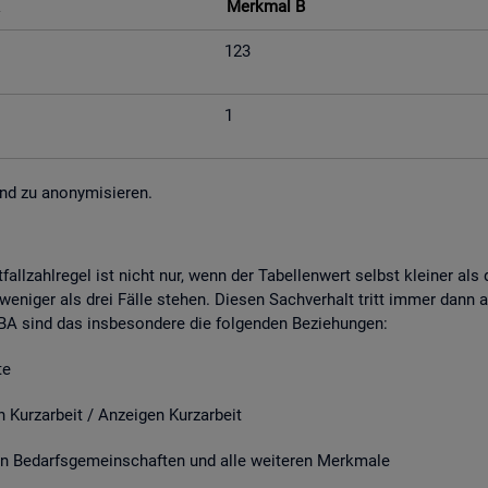
Merk­mal B
123
1
nd zu an­ony­mi­sie­ren.
fall­zahl­re­gel ist nicht nur, wenn der Ta­bel­len­wert selbst klei­ner al
e­ni­ger als drei Fälle ste­hen. Die­sen Sach­ver­halt tritt immer dann a
r BA sind das ins­be­son­de­re die fol­gen­den Be­zie­hun­gen:
e
it / An­zei­gen Kurz­ar­beit
­darfs­ge­mein­schaf­ten und alle wei­te­ren Merk­ma­le