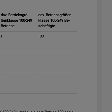
dav. Be­triebs­grö­
dav. Be­triebs­grö­ßen­
ßen­klas­se 100-249
klas­se 100-249 Be­
Be­trie­be
schäf­tig­te
1
100
-
-
-
-
s­se 100-249 wer­den in einem Be­trieb 100 so­zi­al­