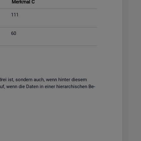
Merk­mal C
111
60
s drei ist, son­dern auch, wenn hin­ter die­sem
uf, wenn die Daten in einer hier­ar­chi­schen Be­