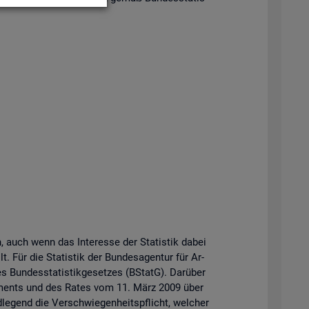
n, auch wenn das In­ter­es­se der Sta­tis­tik dabei
t. Für die Sta­tis­tik der Bun­des­agen­tur für Ar­
Bun­des­sta­tis­tik­ge­set­zes (BStatG). Dar­über
r­la­ments und des Rates vom 11. März 2009 über
­le­gend die Ver­schwie­gen­heits­pflicht, wel­cher