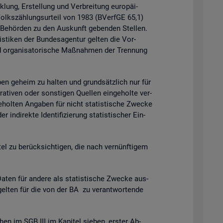
k­lung, Er­stel­lung und Ver­brei­tung eu­ro­päi­
 Volks­zäh­lungs­ur­teil von 1983 (BVerf­GE 65,1)
n Be­hör­den zu den Aus­kunft ge­ben­den Stel­len.
is­ti­ken der Bun­des­agen­tur gel­ten die Vor­
 or­ga­ni­sa­to­ri­sche Maß­nah­men der Tren­nung
ga­ben ge­heim zu hal­ten und grund­sätz­lich nur für
ra­ti­ven oder sons­ti­gen Quel­len ein­ge­hol­te ver­
­hol­ten An­ga­ben für nicht sta­tis­ti­sche Zwe­cke
­di­rek­te Iden­ti­fi­zie­rung sta­tis­ti­scher Ein­
t­tel zu be­rück­sich­ti­gen, die nach ver­nünf­ti­gem
en für an­de­re als sta­tis­ti­sche Zwe­cke aus­
gel­ten für die von der BA zu ver­ant­wor­ten­de
chen im SGB III im Ka­pi­tel sie­ben, ers­ter Ab­