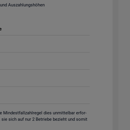
 und Aus­zah­lungs­hö­hen
e
in­dest­fall­zahl­re­gel dies un­mit­tel­bar er­for­
 da sie sich auf nur 2 Be­trie­be be­zieht und somit