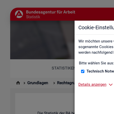
Cookie-Einstel
Wir möchten unsere 
sogenannte Cookies e
werden nachfolgend b
Bitte wählen Sie aus
STATISTIKEN
Technisch Notw
Grundlagen
Rechtsgrundlagen
Statisti
Details anzeigen
Hin­ter
Die Sta­tis­tik der BA be­ach­tet die An­for­de­run