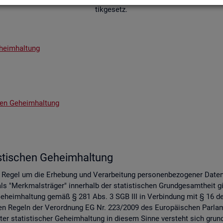
tik­ge­setz.
­heim­hal­tung
chen Ge­heim­hal­tung
s­ti­schen Ge­heim­hal­tung
er Regel um die Er­he­bung und Ver­ar­bei­tung per­so­nen­be­zo­ge­ner Date
s "Merk­mals­trä­ger" in­ner­halb der sta­tis­ti­schen Grund­ge­samt­heit gil
 Ge­heim­hal­tung gemäß § 281 Abs. 3 SGB III in Ver­bin­dung mit § 16 des 
 an den Re­geln der Ver­ord­nung EG Nr. 223/2009 des Eu­ro­päi­schen Pa
er sta­tis­ti­scher Ge­heim­hal­tung in die­sem Sinne ver­steht sich grund