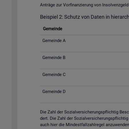
An­trä­ge zur Vor­fi­nan­zie­rung von In­sol­venz­
Bei­spiel 2: Schutz von Daten in hier­ar­c
Ge­mein­de
Ge­mein­de A
Ge­mein­de B
Ge­mein­de C
Ge­mein­de D
Die Zahl der So­zi­al­ver­si­che­rungs­pflich­tig Be­
dert. Die Zahl der So­zi­al­ver­si­che­rungs­pflich­
auch hier die Min­dest­fall­zahl­re­gel an­zu­wen­de