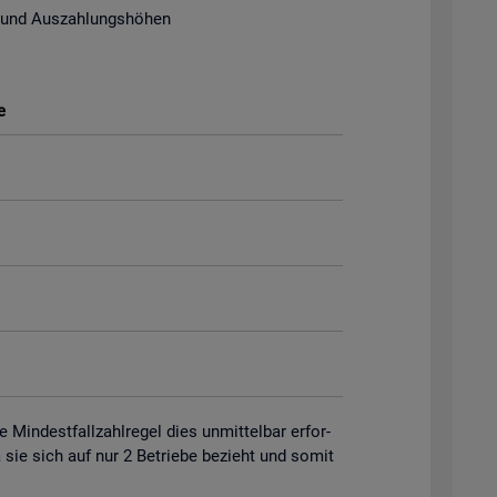
 und Aus­zah­lungs­hö­hen
e
in­dest­fall­zahl­re­gel dies un­mit­tel­bar er­for­
 da sie sich auf nur 2 Be­trie­be be­zieht und somit