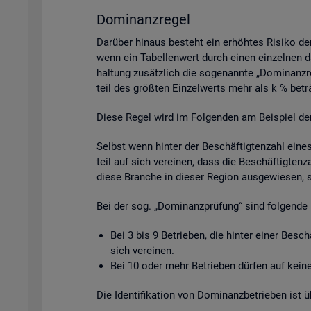
Do­mi­nanz­re­gel
Dar­über hin­aus be­steht ein er­höh­tes Ri­si­ko de
wenn ein Ta­bel­len­wert durch einen ein­zel­nen da­
hal­tung zu­sätz­lich die so­ge­nann­te „Do­mi­nanz­
teil des grö­ß­ten Ein­zel­werts mehr als k % be­tr
Diese Regel wird im Fol­gen­den am Bei­spiel der Be­
Selbst wenn hin­ter der Be­schäf­tig­ten­zahl eine
teil auf sich ver­ei­nen, dass die Be­schäf­tig­ten­
diese Bran­che in die­ser Re­gi­on aus­ge­wie­sen, 
Bei der sog. „Do­mi­nanz­prü­fung“ sind fol­gen­de 
Bei 3 bis 9 Be­trie­ben, die hin­ter einer Be­sc
sich ver­ei­nen.
Bei 10 oder mehr Be­trie­ben dür­fen auf keine 
Die Iden­ti­fi­ka­ti­on von Do­mi­nanz­be­trie­ben is