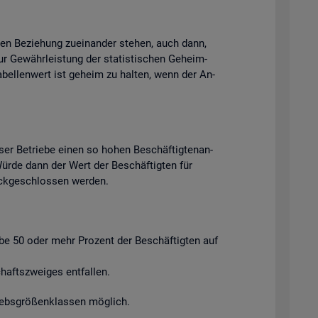
chen Be­zie­hung zu­ein­an­der ste­hen, auch dann,
ur Ge­währ­leis­tung der sta­tis­ti­schen Ge­heim­
Ta­bel­len­wert ist ge­heim zu hal­ten, wenn der An­
ser Be­trie­be einen so hohen Be­schäf­tig­ten­an­
. Würde dann der Wert der Be­schäf­tig­ten für
ück­ge­schlos­sen wer­den.
ie­be 50 oder mehr Pro­zent der Be­schäf­tig­ten auf
afts­zwei­ges ent­fal­len.
riebs­grö­ßen­klas­sen mög­lich.