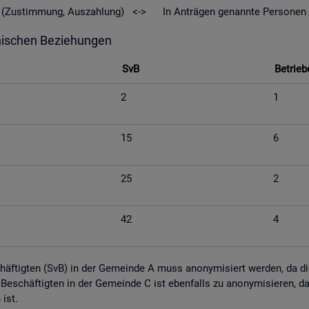
geld (Zu­stim­mung, Aus­zah­lung) <-> In An­trä­gen ge­nann­te Per­so­nen
hi­schen Be­zie­hun­gen
SvB
Be­trie­b
2
1
15
6
25
2
42
4
schäf­tig­ten (SvB) in der Ge­mein­de A muss an­ony­mi­siert wer­den, da die M
tig Be­schäf­tig­ten in der Ge­mein­de C ist eben­falls zu an­ony­mi­sie­ren,
n ist.