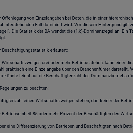
r Of­fen­le­gung von Ein­zel­an­ga­ben bei Daten, die in einer hier­ar­chi­s
hin­ter­ste­hen­den Fall do­mi­niert wird. Vor die­sem Hin­ter­grund gilt z
re­gel“. Die Sta­tis­tik der BA wen­det die (1,k)-Do­mi­nanz­re­gel an. Ein 
ägt.
schäf­ti­gungs­sta­tis­tik er­läu­tert:
s Wirt­schafts­zwei­ges drei oder mehr Be­trie­be ste­hen, kann einer die­
zahl prak­tisch eine Ein­zel­an­ga­be über den Bran­chen­füh­rer dar­stellt
so könn­te leicht auf die Be­schäf­tig­ten­zahl des Do­mi­nanz­be­triebs r
Re­ge­lun­gen zu be­ach­ten:
häf­tig­ten­zahl eines Wirt­schafts­zwei­ges ste­hen, darf kei­ner der Be­tr
Be­triebs­ein­heit 85 oder mehr Pro­zent der Be­schäf­tig­ten des Wirt­sch
t über eine Dif­fe­ren­zie­rung von Be­trie­ben und Be­schäf­tig­ten nach Be­t