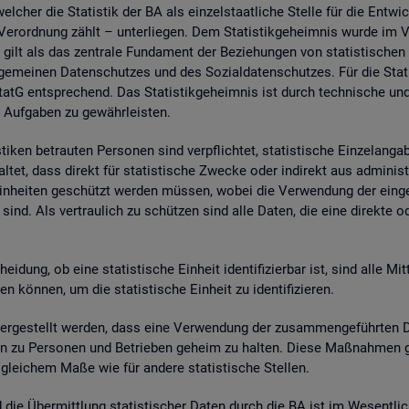
wel­cher die Sta­tis­tik der BA als ein­zel­staat­li­che Stel­le für die Ent­wic
. Ver­ord­nung zählt – un­ter­lie­gen. Dem Sta­tis­tik­ge­heim­nis wurde im
 gilt als das zen­tra­le Fun­da­ment der Be­zie­hun­gen von sta­tis­ti­sche
e­mei­nen Da­ten­schut­zes und des So­zi­al­da­ten­schut­zes. Für die Sta­t
tG ent­spre­chend. Das Sta­tis­tik­ge­heim­nis ist durch tech­ni­sche und
 Auf­ga­ben zu ge­währ­leis­ten.
i­ken be­trau­ten Per­so­nen sind ver­pflich­tet, sta­tis­ti­sche Ein­zel­an­
­tet, dass di­rekt für sta­tis­ti­sche Zwe­cke oder in­di­rekt aus ad­mi­nis­t
e Ein­hei­ten ge­schützt wer­den müs­sen, wobei die Ver­wen­dung der ein­ge
sind. Als ver­trau­lich zu schüt­zen sind alle Daten, die eine di­rek­te oder in
hei­dung, ob eine sta­tis­ti­sche Ein­heit iden­ti­fi­zier­bar ist, sind alle Mi
kön­nen, um die sta­tis­ti­sche Ein­heit zu iden­ti­fi­zie­ren.
­ge­stellt wer­den, dass eine Ver­wen­dung der zu­sam­men­ge­führ­ten Dat
a­ten zu Per­so­nen und Be­trie­ben ge­heim zu hal­ten. Diese Maß­nah­men 
n glei­chem Maße wie für an­de­re sta­tis­ti­sche Stel­len.
nd die Über­mitt­lung sta­tis­ti­scher Daten durch die BA ist im We­sent­li­