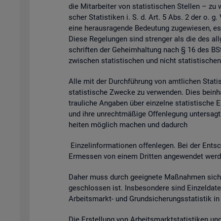
die Mit­ar­bei­ter von sta­tis­ti­schen Stel­len – zu 
scher Sta­tis­ti­ken i. S. d. Art. 5 Abs. 2 der o. g
eine her­aus­ra­gen­de Be­deu­tung zu­ge­wie­sen, es
Diese Re­ge­lun­gen sind stren­ger als die des all­g
schrif­ten der Ge­heim­hal­tung nach § 16 des BSta
zwi­schen sta­tis­ti­schen und nicht sta­tis­ti­schen
Alle mit der Durch­füh­rung von amt­li­chen Sta­tis­t
sta­tis­ti­sche Zwe­cke zu ver­wen­den. Dies be­inhal
trau­li­che An­ga­ben über ein­zel­ne sta­tis­ti­sch
und ihre un­recht­mä­ßi­ge Of­fen­le­gung un­ter­sagt 
hei­ten mög­lich ma­chen und da­durch
Ein­zel­in­for­ma­tio­nen of­fen­le­gen. Bei der Ent­sc
Er­mes­sen von einem Drit­ten an­ge­wen­det wer­den 
Daher muss durch ge­eig­ne­te Maß­nah­men si­cher
ge­schlos­sen ist. Ins­be­son­de­re sind Ein­zel­d
Ar­beits­markt- und Grund­si­che­rungs­sta­tis­tik i
Die Er­stel­lung von Ar­beits­markt­sta­tis­ti­ken u