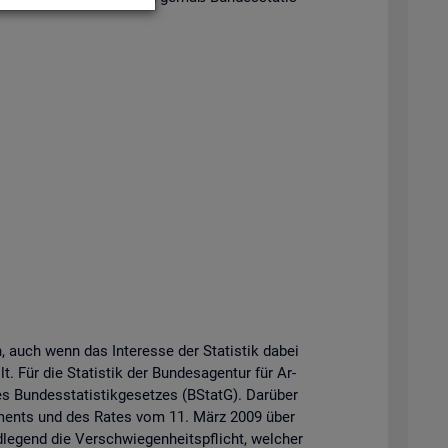
n, auch wenn das In­ter­es­se der Sta­tis­tik dabei
t. Für die Sta­tis­tik der Bun­des­agen­tur für Ar­
Bun­des­sta­tis­tik­ge­set­zes (BStatG). Dar­über
r­la­ments und des Rates vom 11. März 2009 über
­le­gend die Ver­schwie­gen­heits­pflicht, wel­cher