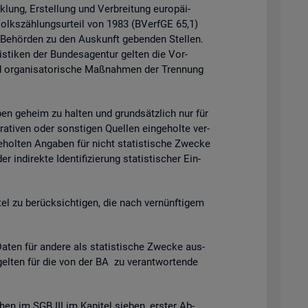
k­lung, Er­stel­lung und Ver­brei­tung eu­ro­päi­
 Volks­zäh­lungs­ur­teil von 1983 (BVerf­GE 65,1)
n Be­hör­den zu den Aus­kunft ge­ben­den Stel­len.
is­ti­ken der Bun­des­agen­tur gel­ten die Vor­
 or­ga­ni­sa­to­ri­sche Maß­nah­men der Tren­nung
ga­ben ge­heim zu hal­ten und grund­sätz­lich nur für
ra­ti­ven oder sons­ti­gen Quel­len ein­ge­hol­te ver­
­hol­ten An­ga­ben für nicht sta­tis­ti­sche Zwe­cke
­di­rek­te Iden­ti­fi­zie­rung sta­tis­ti­scher Ein­
t­tel zu be­rück­sich­ti­gen, die nach ver­nünf­ti­gem
en für an­de­re als sta­tis­ti­sche Zwe­cke aus­
gel­ten für die von der BA zu ver­ant­wor­ten­de
chen im SGB III im Ka­pi­tel sie­ben, ers­ter Ab­