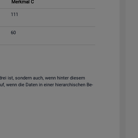
Merk­mal C
111
60
s drei ist, son­dern auch, wenn hin­ter die­sem
uf, wenn die Daten in einer hier­ar­chi­schen Be­