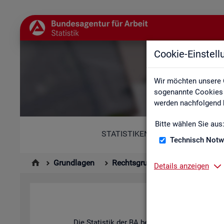
Cookie-Einstel
Wir möchten unsere 
sogenannte Cookies e
werden nachfolgend b
Bitte wählen Sie aus
STATISTIKEN
Technisch Notw
Grundlagen
Rechtsgrundlagen
Statisti
Details anzeigen
Hin­ter
Die Sta­tis­tik der BA be­ach­tet die An­for­de­run