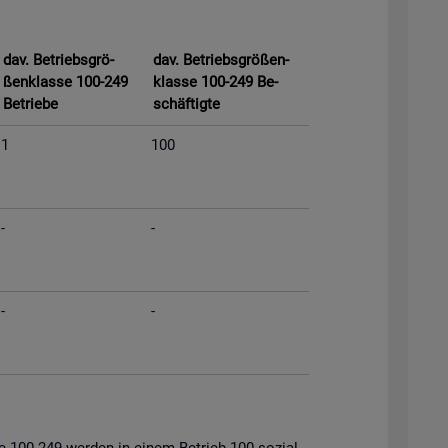
dav. Be­triebs­grö­
dav. Be­triebs­grö­ßen­
ßen­klas­se 100-249
klas­se 100-249 Be­
Be­trie­be
schäf­tig­te
1
100
-
-
-
-
s­se 100-249 wer­den in einem Be­trieb 100 so­zi­al­