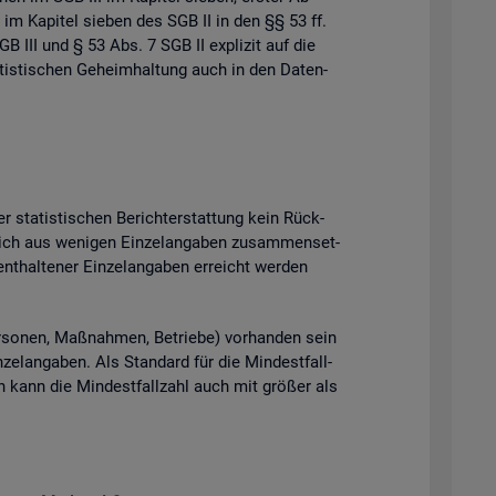
 im Ka­pi­tel sie­ben des SGB II in den §§ 53 ff.
B III und § 53 Abs. 7 SGB II ex­pli­zit auf die
tis­ti­schen Ge­heim­hal­tung auch in den Da­ten­
 sta­tis­ti­schen Be­richt­erstat­tung kein Rück­
ich aus we­ni­gen Ein­zel­an­ga­ben zu­sam­men­set­
t­hal­te­ner Ein­zel­an­ga­ben er­reicht wer­den
­so­nen, Maß­nah­men, Be­trie­be) vor­han­den sein
el­an­ga­ben. Als Stan­dard für die Min­dest­fall­
ten kann die Min­dest­fall­zahl auch mit grö­ßer als