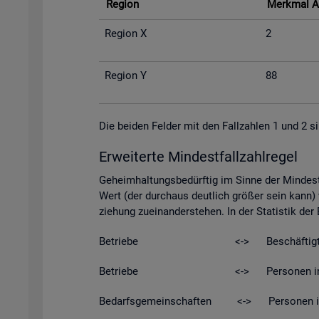
Re­gi­on
Merk­mal A
Re­gi­on X
2
Re­gi­on Y
88
Die bei­den Fel­der mit den Fall­zah­len 1 und 2 si
Er­wei­ter­te Min­dest­fall­zahl­re­gel
Ge­heim­hal­tungs­be­dürf­tig im Sinne der Min­dest­
Wert (der durch­aus deut­lich grö­ßer sein kann) w
zie­hung zu­ein­an­der­ste­hen. In der Sta­tis­tik de
Be­trie­be <-> Be­schäf­tig­t
Be­trie­be <-> Per­so­nen in Kurz­ar­be
Be­darfs­ge­mein­schaf­ten <-> Per­so­nen in Be