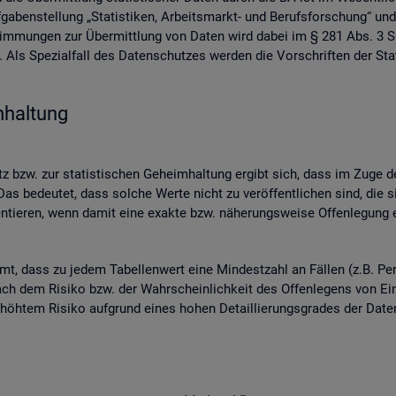
ben­stel­lung „Sta­tis­ti­ken, Ar­beits­markt- und Be­rufs­for­schung“ und
­stim­mun­gen zur Über­mitt­lung von Daten wird dabei im § 281 Abs. 3 SG
ls Spe­zi­al­fall des Da­ten­schut­zes wer­den die Vor­schrif­ten der Sta­
­hal­tung
 bzw. zur sta­tis­ti­schen Ge­heim­hal­tung er­gibt sich, dass im Zuge der
as be­deu­tet, dass sol­che Werte nicht zu ver­öf­fent­li­chen sind, die s
n­tie­ren, wenn damit eine ex­ak­te bzw. nä­he­rungs­wei­se Of­fen­le­gung en
mmt, dass zu jedem Ta­bel­len­wert eine Min­dest­zahl an Fäl­len (z.B. Per
ch dem Ri­si­ko bzw. der Wahr­schein­lich­keit des Of­fen­le­gens von Ein­z
 er­höh­tem Ri­si­ko auf­grund eines hohen De­tail­lie­rungs­gra­des der Da