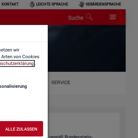
KONTAKT
LEICHTE SPRACHE
GEBÄRDENSPRACHE
Suche
etzen wir
e Arten von Cookies
nschutzerklärung
.
SERVICE
sonalisierung
hal­tung
ALLE ZULASSEN
tis­ti­schen Ge­heim­hal­tung gemäß Bun­des­sta­tis­