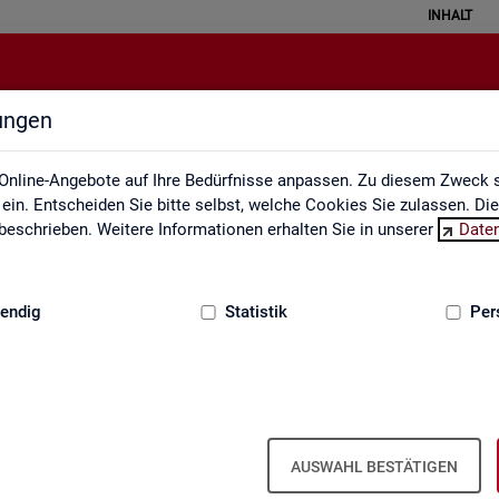
INHALT
lungen
Statistische Geheimhaltung
Online-Angebote auf Ihre Bedürfnisse anpassen. Zu diesem Zweck s
in. Entscheiden Sie bitte selbst, welche Cookies Sie zulassen. Di
eschrieben. Weitere Informationen erhalten Sie in unserer
Date
:
GRUNDLAGEN
endig
Statistik
Per
sche Geheimhaltung
­grund­in­for­ma­ti­on Sta­tis­ti­sche Ge­heim­
AUSWAHL BESTÄTIGEN
­gen des Da­ten­schut­zes für So­zi­al­da­ten und die Grund­sät­ze der Sta­