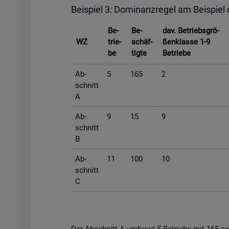
Bei­spiel 3: Do­mi­nanz­re­gel am Bei­spiel
Be­
Be­
dav. Be­triebs­grö­
WZ
trie­
schäf­
ßen­klas­se 1-9
be
tig­te
Be­trie­be
Ab­
5
165
2
schnitt
A
Ab­
9
15
9
schnitt
B
Ab­
11
100
10
schnitt
C
Der Ab­schnitt A um­fasst 5 Be­trie­be mit 165 so­zi