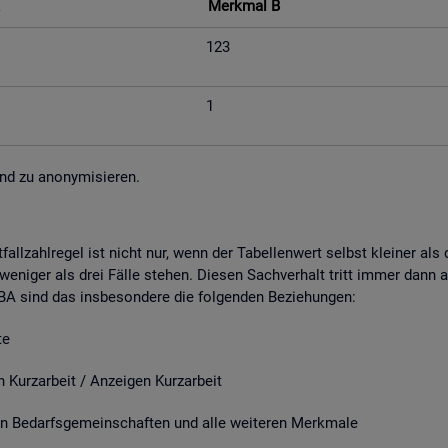
Merk­mal B
123
1
nd zu an­ony­mi­sie­ren.
fall­zahl­re­gel ist nicht nur, wenn der Ta­bel­len­wert selbst klei­ner al
e­ni­ger als drei Fälle ste­hen. Die­sen Sach­ver­halt tritt immer dann a
r BA sind das ins­be­son­de­re die fol­gen­den Be­zie­hun­gen:
e
it / An­zei­gen Kurz­ar­beit
­darfs­ge­mein­schaf­ten und alle wei­te­ren Merk­ma­le