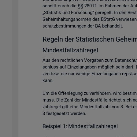
schnitt durch die §§ 280 ff. im Rah­men der Auf­ga­
„Sta­tis­tik und For­schung“ ge­re­gelt. In den Be
Ge­heim­hal­tungs­nor­men des BStatG ver­wie­sen. A
schutz­be­stim­mun­gen der BA be­han­delt.
Re­geln der Sta­tis­ti­schen Ge­heim
Min­dest­fall­zahl­re­gel
Aus den recht­li­chen Vor­ga­ben zum Da­ten­schutz
schluss auf Ein­zel­an­ga­ben mög­lich sein darf. D
zen bzw. die nur we­ni­ge Ein­zel­an­ga­ben re­prä­se
kann.
Um die Of­fen­le­gung zu ver­hin­dern, wird be­sti
muss. Die Zahl der Min­dest­fäl­le rich­tet sich na
zahl­re­gel gilt eine Min­dest­fall­zahl von 3. Bei
3 fest­ge­setzt wer­den.
Bei­spiel 1: Min­dest­fall­zahl­re­gel