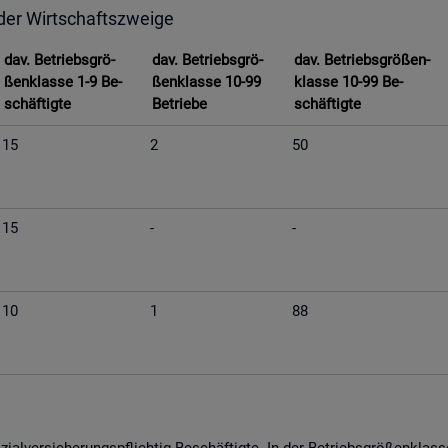
 der Wirt­schafts­zwei­ge
dav. Be­triebs­grö­
dav. Be­triebs­grö­
dav. Be­triebs­grö­ßen­
ßen­klas­se 1-9 Be­
ßen­klas­se 10-99
klas­se 10-99 Be­
schäf­tig­te
Be­trie­be
schäf­tig­te
15
2
50
15
-
-
10
1
88
­al­ver­si­che­rungs­pflich­tig Be­schäf­tig­te. In der Be­triebs­grö­ßen­kla