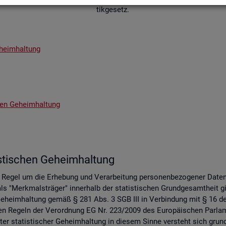
tik­ge­setz.
­heim­hal­tung
chen Ge­heim­hal­tung
s­ti­schen Ge­heim­hal­tung
er Regel um die Er­he­bung und Ver­ar­bei­tung per­so­nen­be­zo­ge­ner Date
s "Merk­mals­trä­ger" in­ner­halb der sta­tis­ti­schen Grund­ge­samt­heit gil
 Ge­heim­hal­tung gemäß § 281 Abs. 3 SGB III in Ver­bin­dung mit § 16 des 
 an den Re­geln der Ver­ord­nung EG Nr. 223/2009 des Eu­ro­päi­schen Pa
er sta­tis­ti­scher Ge­heim­hal­tung in die­sem Sinne ver­steht sich grund