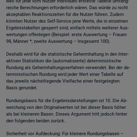
weil für jede vom Nut­zer in­di­vi­du­ell er­stell­te Ta­bel­le um­fang­
rei­che Be­rech­nun­gen er­for­der­lich wären. Das würde zu nicht
ak­zep­ta­blen Re­ak­ti­ons­zei­ten für die Nut­zer füh­ren. Zudem
könn­ten Nut­zer des Self-Ser­vice jene Werte, die in ein­zel­nen
Er­geb­nis­ta­bel­len ge­sperrt sind, ein­fach mit­tels wei­te­rer Aus­
wer­tun­gen of­fen­le­gen (Bei­spiel: erste Aus­wer­tung – Frau­en
98, Män­ner *; zwei­te Aus­wer­tung – Ins­ge­samt 100).
Des­halb wird für die sta­tis­ti­sche Ge­heim­hal­tung in den In­ter­
ak­ti­ven Sta­tis­ti­ken die (au­to­ma­ti­sier­te) de­ter­mi­nis­ti­sche
Run­dung als Ge­heim­hal­tungs­ver­fah­ren ver­wen­det. Bei der de­
ter­mi­nis­ti­schen Run­dung wird jeder Wert einer Ta­bel­le auf
das je­weils nächst­lie­gen­de Viel­fa­che einer fest­ge­leg­ten
Basis ge­run­det.
Run­dungs­ba­sis für die Er­geb­nis­dar­stel­lun­gen ist 10. Die Ab­
wei­chung von den Ori­gi­nal­wer­ten ist bei die­ser Basis höher
als bei klei­ne­ren Basen. Die­ses Ar­gu­ment tritt je­doch hin­ter
den fol­gen­den bei­den zu­rück.
Si­cher­heit vor Auf­de­ckung: Für klei­ne­re Run­dungs­ba­sen –