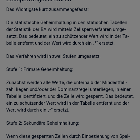
Das Wich­tigs­te kurz zu­sam­men­ge­fasst:
Die sta­tis­ti­sche Ge­heim­hal­tung in den sta­ti­schen Ta­bel­len
der Sta­tis­tik der BA wird mit­tels Zell­sperr­ver­fah­ren um­ge­
setzt. Das be­deu­tet, ein zu schüt­zen­der Wert wird in der Ta­
bel­le ent­fernt und der Wert wird durch ein „*“ er­setzt.
Das Ver­fah­ren wird in zwei Stu­fen um­ge­setzt.
Stufe 1: Pri­mä­re Ge­heim­hal­tung:
Zu­nächst wer­den alle Werte, die un­ter­halb der Min­dest­fall­
zahl lie­gen und/oder der Do­mi­nanz­re­gel un­ter­lie­gen, in einer
Ta­bel­le iden­ti­fi­ziert, und die Zelle wird ge­sperrt. Das be­deu­tet,
ein zu schüt­zen­der Wert wird in der Ta­bel­le ent­fernt und der
Wert wird durch ein „*“ er­setzt.
Stufe 2: Se­kun­dä­re Ge­heim­hal­tung:
Wenn diese ge­sperr­ten Zel­len durch Ein­be­zie­hung von Spal­