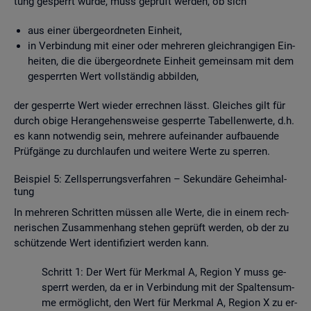
tung ge­sperrt wurde, muss ge­prüft wer­den, ob sich
aus einer über­ge­ord­ne­ten Ein­heit,
in Ver­bin­dung mit einer oder meh­re­ren gleich­ran­gi­gen Ein­
hei­ten, die die über­ge­ord­ne­te Ein­heit ge­mein­sam mit dem
ge­sperr­ten Wert voll­stän­dig ab­bil­den,
der ge­sperr­te Wert wie­der er­rech­nen lässt. Glei­ches gilt für
durch obige Her­an­ge­hens­wei­se ge­sperr­te Ta­bel­len­wer­te, d.h.
es kann not­wen­dig sein, meh­re­re auf­ein­an­der auf­bau­en­de
Prüf­gän­ge zu durch­lau­fen und wei­te­re Werte zu sper­ren.
Bei­spiel 5: Zell­sper­rungs­ver­fah­ren – Se­kun­dä­re Ge­heim­hal­
tung
In meh­re­ren Schrit­ten müs­sen alle Werte, die in einem rech­
ne­ri­schen Zu­sam­men­hang ste­hen ge­prüft wer­den, ob der zu
schüt­zen­de Wert iden­ti­fi­ziert wer­den kann.
Schritt 1: Der Wert für Merk­mal A, Re­gi­on Y muss ge­
sperrt wer­den, da er in Ver­bin­dung mit der Spal­ten­sum­
me er­mög­licht, den Wert für Merk­mal A, Re­gi­on X zu er­