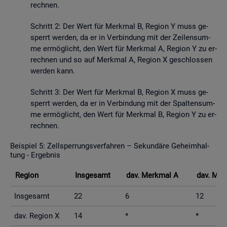
rech­nen.
Schritt 2: Der Wert für Merk­mal B, Re­gi­on Y muss ge­
sperrt wer­den, da er in Ver­bin­dung mit der Zei­len­sum­
me er­mög­licht, den Wert für Merk­mal A, Re­gi­on Y zu er­
rech­nen und so auf Merk­mal A, Re­gi­on X ge­schlos­sen
wer­den kann.
Schritt 3: Der Wert für Merk­mal B, Re­gi­on X muss ge­
sperrt wer­den, da er in Ver­bin­dung mit der Spal­ten­sum­
me er­mög­licht, den Wert für Merk­mal B, Re­gi­on Y zu er­
rech­nen.
Bei­spiel 5: Zell­sper­rungs­ver­fah­ren – Se­kun­dä­re Ge­heim­hal­
tung - Er­geb­nis
Re­gi­on
Ins­ge­samt
dav. Merk­mal A
dav. Mer
Ins­ge­samt
22
6
12
dav. Re­gi­on X
14
*
*