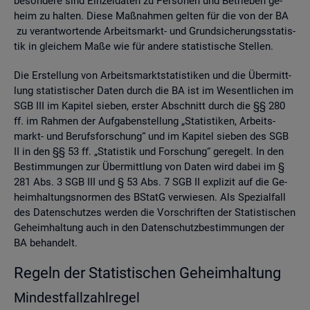
be­son­de­re sind Ein­zel­da­ten zu Per­so­nen und Be­trie­ben ge­
heim zu hal­ten. Diese Maß­nah­men gel­ten für die von der BA
zu ver­ant­wor­ten­de Ar­beits­markt- und Grund­si­che­rungs­sta­tis­
tik in glei­chem Maße wie für an­de­re sta­tis­ti­sche Stel­len.
Die Er­stel­lung von Ar­beits­markt­sta­tis­ti­ken und die Über­mitt­
lung sta­tis­ti­scher Daten durch die BA ist im We­sent­li­chen im
SGB III im Ka­pi­tel sie­ben, ers­ter Ab­schnitt durch die §§ 280
ff. im Rah­men der Auf­ga­ben­stel­lung „Sta­tis­ti­ken, Ar­beits­
markt- und Be­rufs­for­schung“ und im Ka­pi­tel sie­ben des SGB
II in den §§ 53 ff. „Sta­tis­tik und For­schung“ ge­re­gelt. In den
Be­stim­mun­gen zur Über­mitt­lung von Daten wird dabei im §
281 Abs. 3 SGB III und § 53 Abs. 7 SGB II ex­pli­zit auf die Ge­
heim­hal­tungs­nor­men des BStatG ver­wie­sen. Als Spe­zi­al­fall
des Da­ten­schut­zes wer­den die Vor­schrif­ten der Sta­tis­ti­schen
Ge­heim­hal­tung auch in den Da­ten­schutz­be­stim­mun­gen der
BA be­han­delt.
Re­geln der Sta­tis­ti­schen Ge­heim­hal­tung
Min­dest­fall­zahl­re­gel