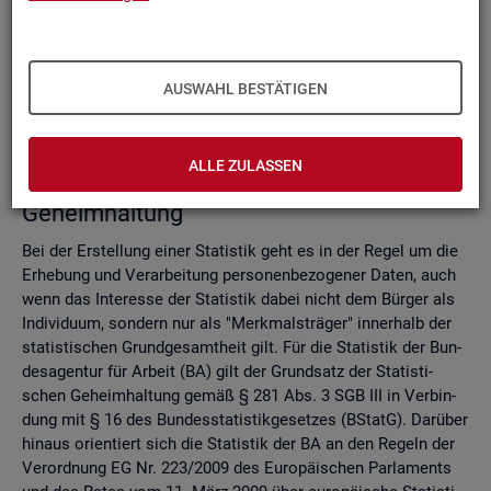
Do­mi­nanz­re­gel
Ver­fah­ren zur Si­cher­stel­lung der sta­tis­ti­schen Ge­heim­hal­
tung
Zell­sper­rungs­ver­fah­ren
AUSWAHL BESTÄTIGEN
Run­dungs­ver­fah­ren
Ver­gleich der Ver­fah­ren
ALLE ZULASSEN
Recht­li­che Grund­la­gen der sta­tis­ti­schen
Ge­heim­hal­tung
Bei der Er­stel­lung einer Sta­tis­tik geht es in der Regel um die
Er­he­bung und Ver­ar­bei­tung per­so­nen­be­zo­ge­ner Daten, auch
wenn das In­ter­es­se der Sta­tis­tik dabei nicht dem Bür­ger als
In­di­vi­du­um, son­dern nur als "Merk­mals­trä­ger" in­ner­halb der
sta­tis­ti­schen Grund­ge­samt­heit gilt. Für die Sta­tis­tik der Bun­
des­agen­tur für Ar­beit (BA) gilt der Grund­satz der Sta­tis­ti­
schen Ge­heim­hal­tung gemäß § 281 Abs. 3 SGB III in Ver­bin­
dung mit § 16 des Bun­des­sta­tis­tik­ge­set­zes (BStatG). Dar­über
hin­aus ori­en­tiert sich die Sta­tis­tik der BA an den Re­geln der
Ver­ord­nung EG Nr. 223/2009 des Eu­ro­päi­schen Par­la­ments