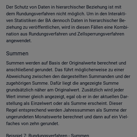
Der Schutz von Daten in hier­ar­chi­scher Be­zie­hung ist mit
dem Run­dungs­ver­fah­ren nicht mög­lich. Um in den In­ter­ak­ti­
ven Sta­tis­ti­ken der BA den­noch Daten in hier­ar­chi­scher Be­
zie­hung zu ver­öf­fent­li­chen, wird in die­sen Fäl­len eine Kom­bi­
na­ti­on aus Run­dungs­ver­fah­ren und Zell­sper­rungs­ver­fah­ren
an­ge­wen­det.
Sum­men
Sum­men wer­den auf Basis der Ori­gi­nal­wer­te be­rech­net und
an­schlie­ßend ge­run­det. Das führt mög­li­cher­wei­se zu einer
Ab­wei­chung zwi­schen den dar­ge­stell­ten Sum­man­den und der
zu­ge­hö­ri­gen Summe. Dafür liegt die an­ge­zeig­te Summe
grund­sätz­lich näher am Ori­gi­nal­wert. Zu­sätz­lich wird jeder
Wert immer gleich an­ge­zeigt, egal ob er in der ak­tu­el­len Dar­
stel­lung als Ein­zel­wert oder als Summe er­scheint. Die­ser
Regel ent­spre­chend wer­den Jah­res­sum­men als Summe der
un­ge­run­de­ten Mo­nats­wer­te be­rech­net und dann auf ein Viel­
fa­ches von zehn ge­run­det.
Bei­spiel 7: Run­dungs­ver­fah­ren - Sum­men