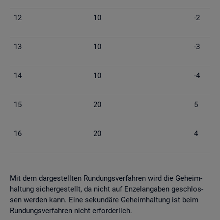
12
10
-2
13
10
-3
14
10
-4
15
20
5
16
20
4
Mit dem dar­ge­stell­ten Run­dungs­ver­fah­ren wird die Ge­heim­
hal­tung si­cher­ge­stellt, da nicht auf En­zel­an­ga­ben ge­schlos­
sen wer­den kann. Eine se­kun­dä­re Ge­heim­hal­tung ist beim
Run­dungs­ver­fah­ren nicht er­for­der­lich.