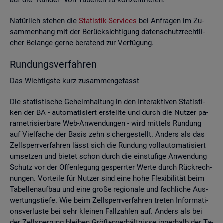
Na­tür­lich ste­hen die
Sta­tis­tik-Ser­vices
bei An­fra­gen im Zu­
sam­men­hang mit der Be­rück­sich­ti­gung da­ten­schutz­recht­li­
cher Be­lan­ge gerne be­ra­tend zur Ver­fü­gung.
Run­dungs­ver­fah­ren
Das Wich­tigs­te kurz zu­sam­men­ge­fasst
Die sta­tis­ti­sche Ge­heim­hal­tung in den In­ter­ak­ti­ven Sta­tis­ti­
ken der BA - au­to­ma­ti­siert er­stell­te und durch die Nut­zer pa­
ra­me­tri­sier­ba­re Web-An­wen­dun­gen - wird mit­tels Run­dung
auf Viel­fa­che der Basis zehn si­cher­ge­stellt. An­ders als das
Zell­sperr­ver­fah­ren lässt sich die Run­dung voll­au­to­ma­ti­siert
um­set­zen und bie­tet schon durch die ein­stu­fi­ge An­wen­dung
Schutz vor der Of­fen­le­gung ge­sperr­ter Werte durch Rück­rech­
nun­gen. Vor­tei­le für Nut­zer sind eine hohe Fle­xi­bi­li­tät beim
Ta­bel­len­auf­bau und eine große re­gio­na­le und fach­li­che Aus­
wer­tungs­tie­fe. Wie beim Zell­sperr­ver­fah­ren tre­ten In­for­ma­ti­
ons­ver­lus­te bei sehr klei­nen Fall­zah­len auf. An­ders als bei
der Zell­sper­rung blei­ben Grö­ßen­ver­hält­nis­se in­ner­halb der Ta­