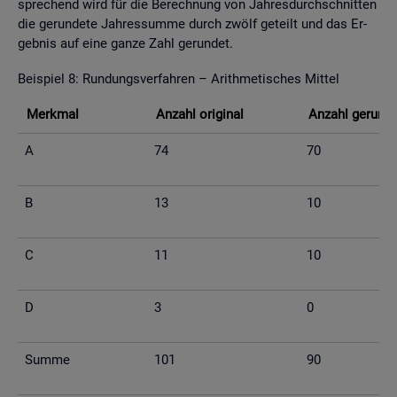
spre­chend wird für die Be­rech­nung von Jah­res­durch­schnit­ten
die ge­run­de­te Jah­res­sum­me durch zwölf ge­teilt und das Er­
geb­nis auf eine ganze Zahl ge­run­det.
Bei­spiel 8: Run­dungs­ver­fah­ren – Arith­me­ti­sches Mit­tel
Merk­mal
An­zahl ori­gi­nal
An­zahl ge­run­d
A
74
70
B
13
10
C
11
10
D
3
0
Summe
101
90