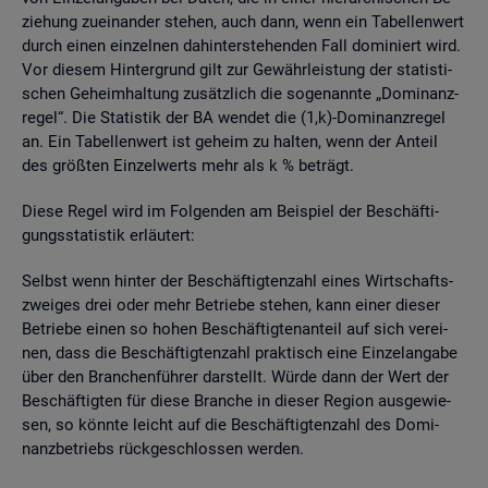
zie­hung zu­ein­an­der ste­hen, auch dann, wenn ein Ta­bel­len­wert
durch einen ein­zel­nen da­hin­ter­ste­hen­den Fall do­mi­niert wird.
Vor die­sem Hin­ter­grund gilt zur Ge­währ­leis­tung der sta­tis­ti­
schen Ge­heim­hal­tung zu­sätz­lich die so­ge­nann­te „Do­mi­nanz­
re­gel“. Die Sta­tis­tik der BA wen­det die (1,k)-Do­mi­nanz­re­gel
an. Ein Ta­bel­len­wert ist ge­heim zu hal­ten, wenn der An­teil
des grö­ß­ten Ein­zel­werts mehr als k % be­trägt.
Diese Regel wird im Fol­gen­den am Bei­spiel der Be­schäf­ti­
gungs­sta­tis­tik er­läu­tert:
Selbst wenn hin­ter der Be­schäf­tig­ten­zahl eines Wirt­schafts­
zwei­ges drei oder mehr Be­trie­be ste­hen, kann einer die­ser
Be­trie­be einen so hohen Be­schäf­tig­ten­an­teil auf sich ver­ei­
nen, dass die Be­schäf­tig­ten­zahl prak­tisch eine Ein­zel­an­ga­be
über den Bran­chen­füh­rer dar­stellt. Würde dann der Wert der
Be­schäf­tig­ten für diese Bran­che in die­ser Re­gi­on aus­ge­wie­
sen, so könn­te leicht auf die Be­schäf­tig­ten­zahl des Do­mi­
nanz­be­triebs rück­ge­schlos­sen wer­den.