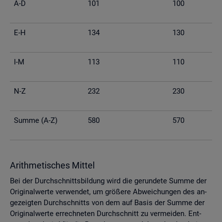
A-D
101
100
E-H
134
130
I-M
113
110
N-Z
232
230
Summe (A-Z)
580
570
Arith­me­ti­sches Mit­tel
Bei der Durch­schnitts­bil­dung wird die ge­run­de­te Summe der
Ori­gi­nal­wer­te ver­wen­det, um grö­ße­re Ab­wei­chun­gen des an­
ge­zeig­ten Durch­schnitts von dem auf Basis der Summe der
Ori­gi­nal­wer­te er­rech­ne­ten Durch­schnitt zu ver­mei­den. Ent­