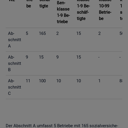
ßen­
be
tig­te
1-9 Be­
10-99
10-9
klas­se
schäf­
Be­trie­
schä
1-9 Be­
tig­te
be
te
trie­be
Ab­
5
165
2
15
2
50
schnitt
A
Ab­
9
15
9
15
-
-
schnitt
B
Ab­
11
100
10
10
1
88
schnitt
C
Der Ab­schnitt A um­fasst 5 Be­trie­be mit 165 so­zi­al­ver­si­che­