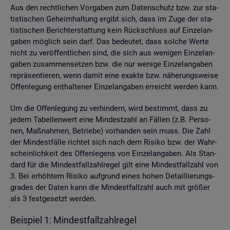
Aus den recht­li­chen Vor­ga­ben zum Da­ten­schutz bzw. zur sta­
tis­ti­schen Ge­heim­hal­tung er­gibt sich, dass im Zuge der sta­
tis­ti­schen Be­richt­erstat­tung kein Rück­schluss auf Ein­zel­an­
ga­ben mög­lich sein darf. Das be­deu­tet, dass sol­che Werte
nicht zu ver­öf­fent­li­chen sind, die sich aus we­ni­gen Ein­zel­an­
ga­ben zu­sam­men­set­zen bzw. die nur we­ni­ge Ein­zel­an­ga­ben
re­prä­sen­tie­ren, wenn damit eine ex­ak­te bzw. nä­he­rungs­wei­se
Of­fen­le­gung ent­hal­te­ner Ein­zel­an­ga­ben er­reicht wer­den kann.
Um die Of­fen­le­gung zu ver­hin­dern, wird be­stimmt, dass zu
jedem Ta­bel­len­wert eine Min­dest­zahl an Fäl­len (z.B. Per­so­
nen, Maß­nah­men, Be­trie­be) vor­han­den sein muss. Die Zahl
der Min­dest­fäl­le rich­tet sich nach dem Ri­si­ko bzw. der Wahr­
schein­lich­keit des Of­fen­le­gens von Ein­zel­an­ga­ben. Als Stan­
dard für die Min­dest­fall­zahl­re­gel gilt eine Min­dest­fall­zahl von
3. Bei er­höh­tem Ri­si­ko auf­grund eines hohen De­tail­lie­rungs­
gra­des der Daten kann die Min­dest­fall­zahl auch mit grö­ßer
als 3 fest­ge­setzt wer­den.
Bei­spiel 1: Min­dest­fall­zahl­re­gel