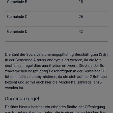
Ge­mein­de B
15
Ge­mein­de C
25
Ge­mein­de D
42
Die Zahl der So­zi­al­ver­si­che­rungs­pflich­tig Be­schäf­tig­ten (SvB)
in der Ge­mein­de A muss an­ony­mi­siert wer­den, da die Min­
dest­fall­zahl­re­gel dies un­mit­tel­bar er­for­dert. Die Zahl der So­
zi­al­ver­si­che­rungs­pflich­tig Be­schäf­tig­ten in der Ge­mein­de C
ist eben­falls zu an­ony­mi­sie­ren, da sie sich auf nur 2 Be­trie­be
be­zieht und somit auch hier die Min­dest­fall­zahl­re­gel an­zu­
wen­den ist.
Do­mi­nanz­re­gel
Dar­über hin­aus be­steht ein er­höh­tes Ri­si­ko der Of­fen­le­gung
von Ein­zel­an­ga­ben bei Daten, die in einer hier­ar­chi­schen Be­