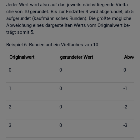
Jeder Wert wird also auf das je­weils nächst­lie­gen­de Viel­fa­
che von 10 ge­run­det. Bis zur End­zif­fer 4 wird ab­ge­run­det, ab 5
auf­ge­run­det (kauf­män­ni­sches Run­den). Die grö­ß­te mög­li­che
Ab­wei­chung eines dar­ge­stell­ten Werts vom Ori­gi­nal­wert be­
trägt somit 5.
Bei­spiel 6: Run­den auf ein Viel­fa­ches von 10
Ori­gi­nal­wert
ge­run­de­ter Wert
Ab­wei­c
0
0
0
1
0
-1
2
0
-2
3
0
-3