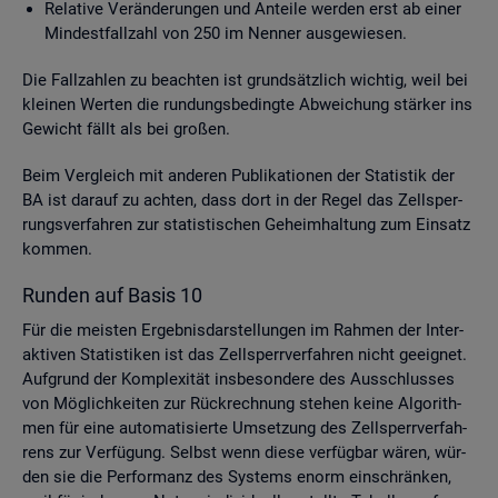
Re­la­ti­ve Ver­än­de­run­gen und An­tei­le wer­den erst ab einer
Min­dest­fall­zahl von 250 im Nen­ner aus­ge­wie­sen.
Die Fall­zah­len zu be­ach­ten ist grund­sätz­lich wich­tig, weil bei
klei­nen Wer­ten die run­dungs­be­ding­te Ab­wei­chung stär­ker ins
Ge­wicht fällt als bei gro­ßen.
Beim Ver­gleich mit an­de­ren Pu­bli­ka­tio­nen der Sta­tis­tik der
BA ist dar­auf zu ach­ten, dass dort in der Regel das Zell­sper­
rungs­ver­fah­ren zur sta­tis­ti­schen Ge­heim­hal­tung zum Ein­satz
kom­men.
Run­den auf Basis 10
Für die meis­ten Er­geb­nis­dar­stel­lun­gen im Rah­men der In­ter­
ak­ti­ven Sta­tis­ti­ken ist das Zell­sperr­ver­fah­ren nicht ge­eig­net.
Auf­grund der Kom­ple­xi­tät ins­be­son­de­re des Aus­schlus­ses
von Mög­lich­kei­ten zur Rück­rech­nung ste­hen keine Al­go­rith­
men für eine au­to­ma­ti­sier­te Um­set­zung des Zell­sperr­ver­fah­
rens zur Ver­fü­gung. Selbst wenn diese ver­füg­bar wären, wür­
den sie die Per­for­manz des Sys­tems enorm ein­schrän­ken,