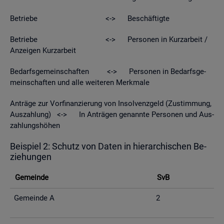
Be­trie­be <-> Be­schäf­tig­te
Be­trie­be <-> Per­so­nen in Kurz­ar­beit /
An­zei­gen Kurz­ar­beit
Be­darfs­ge­mein­schaf­ten <-> Per­so­nen in Be­darfs­ge­
mein­schaf­ten und alle wei­te­ren Merk­ma­le
An­trä­ge zur Vor­fi­nan­zie­rung von In­sol­venz­geld (Zu­stim­mung,
Aus­zah­lung) <-> In An­trä­gen ge­nann­te Per­so­nen und Aus­
zah­lungs­hö­hen
Bei­spiel 2: Schutz von Daten in hier­ar­chi­schen Be­
zie­hun­gen
Ge­mein­de
SvB
Ge­mein­de A
2