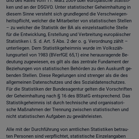
und des Rates vom 11. März 2009 über eu­ro­päi­sche Sta­tis­ti­
ken und an der DSGVO. Unter sta­tis­ti­scher Ge­heim­hal­tung in
die­sem Sinne ver­steht sich grund­le­gend die Ver­schwie­gen­
heits­pflicht, wel­cher die Mit­ar­bei­ter von sta­tis­ti­schen Stel­len
– zu wel­cher die Sta­tis­tik der BA als ein­zel­staat­li­che Stel­le
für die Ent­wick­lung, Er­stel­lung und Ver­brei­tung eu­ro­päi­scher
Sta­tis­ti­ken i. S. d. Art. 5 Abs. 2 der o. g. Ver­ord­nung zählt –
un­ter­lie­gen. Dem Sta­tis­tik­ge­heim­nis wurde im Volks­zäh­
lungs­ur­teil von 1983 (BVerf­GE 65,1) eine her­aus­ra­gen­de Be­
deu­tung zu­ge­wie­sen, es gilt als das zen­tra­le Fun­da­ment der
Be­zie­hun­gen von sta­tis­ti­schen Be­hör­den zu den Aus­kunft ge­
ben­den Stel­len. Diese Re­ge­lun­gen sind stren­ger als die des
all­ge­mei­nen Da­ten­schut­zes und des So­zi­al­da­ten­schut­zes.
Für die Sta­tis­ti­ken der Bun­des­agen­tur gel­ten die Vor­schrif­ten
der Ge­heim­hal­tung nach § 16 des BStatG ent­spre­chend. Das
Sta­tis­tik­ge­heim­nis ist durch tech­ni­sche und or­ga­ni­sa­to­ri­
sche Maß­nah­men der Tren­nung zwi­schen sta­tis­ti­schen und
nicht sta­tis­ti­schen Auf­ga­ben zu ge­währ­leis­ten.
Alle mit der Durch­füh­rung von amt­li­chen Sta­tis­ti­ken be­trau­
ten Per­so­nen sind ver­pflich­tet, sta­tis­ti­sche Ein­zel­an­ga­ben