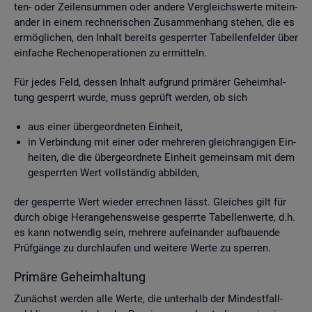
ten- oder Zei­len­sum­men oder an­de­re Ver­gleichs­wer­te mit­ein­
an­der in einem rech­ne­ri­schen Zu­sam­men­hang ste­hen, die es
er­mög­li­chen, den In­halt be­reits ge­sperr­ter Ta­bel­len­fel­der über
ein­fa­che Re­chen­ope­ra­tio­nen zu er­mit­teln.
Für jedes Feld, des­sen In­halt auf­grund pri­mä­rer Ge­heim­hal­
tung ge­sperrt wurde, muss ge­prüft wer­den, ob sich
aus einer über­ge­ord­ne­ten Ein­heit,
in Ver­bin­dung mit einer oder meh­re­ren gleich­ran­gi­gen Ein­
hei­ten, die die über­ge­ord­ne­te Ein­heit ge­mein­sam mit dem
ge­sperr­ten Wert voll­stän­dig ab­bil­den,
der ge­sperr­te Wert wie­der er­rech­nen lässt. Glei­ches gilt für
durch obige Her­an­ge­hens­wei­se ge­sperr­te Ta­bel­len­wer­te, d.h.
es kann not­wen­dig sein, meh­re­re auf­ein­an­der auf­bau­en­de
Prüf­gän­ge zu durch­lau­fen und wei­te­re Werte zu sper­ren.
Pri­mä­re Ge­heim­hal­tung
Zu­nächst wer­den alle Werte, die un­ter­halb der Min­dest­fall­