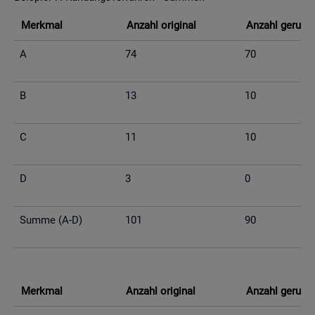
Merk­mal
An­zahl ori­gi­nal
An­zahl ge­run­d
A
74
70
B
13
10
C
11
10
D
3
0
Summe (A-D)
101
90
Merk­mal
An­zahl ori­gi­nal
An­zahl ge­run­d