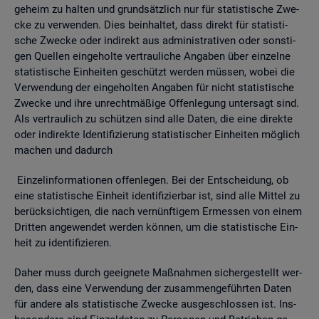
ge­heim zu hal­ten und grund­sätz­lich nur für sta­tis­ti­sche Zwe­
cke zu ver­wen­den. Dies be­inhal­tet, dass di­rekt für sta­tis­ti­
sche Zwe­cke oder in­di­rekt aus ad­mi­nis­tra­ti­ven oder sons­ti­
gen Quel­len ein­ge­hol­te ver­trau­li­che An­ga­ben über ein­zel­ne
sta­tis­ti­sche Ein­hei­ten ge­schützt wer­den müs­sen, wobei die
Ver­wen­dung der ein­ge­hol­ten An­ga­ben für nicht sta­tis­ti­sche
Zwe­cke und ihre un­recht­mä­ßi­ge Of­fen­le­gung un­ter­sagt sind.
Als ver­trau­lich zu schüt­zen sind alle Daten, die eine di­rek­te
oder in­di­rek­te Iden­ti­fi­zie­rung sta­tis­ti­scher Ein­hei­ten mög­lich
ma­chen und da­durch
Ein­zel­in­for­ma­tio­nen of­fen­le­gen. Bei der Ent­schei­dung, ob
eine sta­tis­ti­sche Ein­heit iden­ti­fi­zier­bar ist, sind alle Mit­tel zu
be­rück­sich­ti­gen, die nach ver­nünf­ti­gem Er­mes­sen von einem
Drit­ten an­ge­wen­det wer­den kön­nen, um die sta­tis­ti­sche Ein­
heit zu iden­ti­fi­zie­ren.
Daher muss durch ge­eig­ne­te Maß­nah­men si­cher­ge­stellt wer­
den, dass eine Ver­wen­dung der zu­sam­men­ge­führ­ten Daten
für an­de­re als sta­tis­ti­sche Zwe­cke aus­ge­schlos­sen ist. Ins­