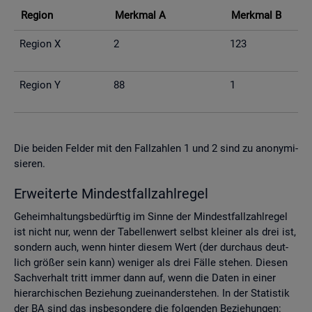
Re­gi­on
Merk­mal A
Merk­mal B
Re­gi­on X
2
123
Re­gi­on Y
88
1
Die bei­den Fel­der mit den Fall­zah­len 1 und 2 sind zu an­ony­mi­
sie­ren.
Er­wei­ter­te Min­dest­fall­zahl­re­gel
Ge­heim­hal­tungs­be­dürf­tig im Sinne der Min­dest­fall­zahl­re­gel
ist nicht nur, wenn der Ta­bel­len­wert selbst klei­ner als drei ist,
son­dern auch, wenn hin­ter die­sem Wert (der durch­aus deut­
lich grö­ßer sein kann) we­ni­ger als drei Fälle ste­hen. Die­sen
Sach­ver­halt tritt immer dann auf, wenn die Daten in einer
hier­ar­chi­schen Be­zie­hung zu­ein­an­der­ste­hen. In der Sta­tis­tik
der BA sind das ins­be­son­de­re die fol­gen­den Be­zie­hun­gen: