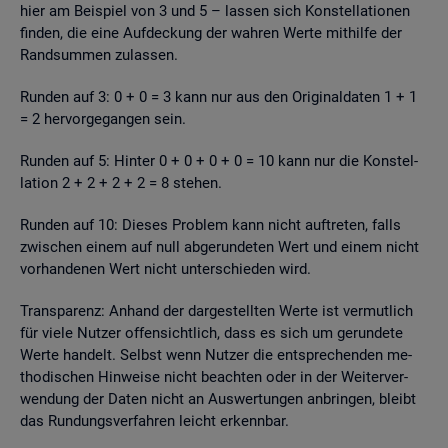
hier am Bei­spiel von 3 und 5 – las­sen sich Kon­stel­la­tio­nen
fin­den, die eine Auf­de­ckung der wah­ren Werte mit­hil­fe der
Rand­sum­men zu­las­sen.
Run­den auf 3: 0 + 0 = 3 kann nur aus den Ori­gi­nal­da­ten 1 + 1
= 2 her­vor­ge­gan­gen sein.
Run­den auf 5: Hin­ter 0 + 0 + 0 + 0 = 10 kann nur die Kon­stel­
la­ti­on 2 + 2 + 2 + 2 = 8 ste­hen.
Run­den auf 10: Die­ses Pro­blem kann nicht auf­tre­ten, falls
zwi­schen einem auf null ab­ge­run­de­ten Wert und einem nicht
vor­han­de­nen Wert nicht un­ter­schie­den wird.
Trans­pa­renz: An­hand der dar­ge­stell­ten Werte ist ver­mut­lich
für viele Nut­zer of­fen­sicht­lich, dass es sich um ge­run­de­te
Werte han­delt. Selbst wenn Nut­zer die ent­spre­chen­den me­
tho­di­schen Hin­wei­se nicht be­ach­ten oder in der Wei­ter­ver­
wen­dung der Daten nicht an Aus­wer­tun­gen an­brin­gen, bleibt
das Run­dungs­ver­fah­ren leicht er­kenn­bar.