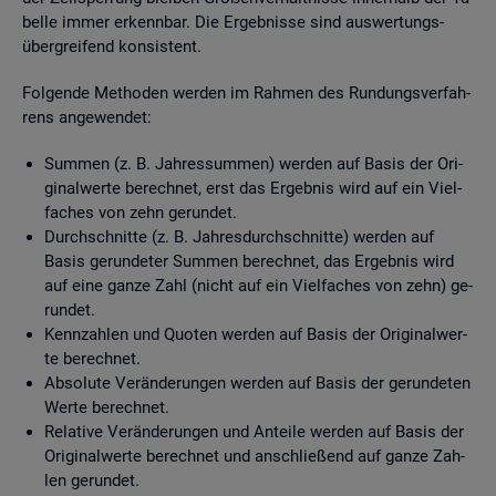
bel­le immer er­kenn­bar. Die Er­geb­nis­se sind aus­wer­tungs­
über­grei­fend kon­sis­tent.
Fol­gen­de Me­tho­den wer­den im Rah­men des Run­dungs­ver­fah­
rens an­ge­wen­det:
Sum­men (z. B. Jah­res­sum­men) wer­den auf Basis der Ori­
gi­nal­wer­te be­rech­net, erst das Er­geb­nis wird auf ein Viel­
fa­ches von zehn ge­run­det.
Durch­schnit­te (z. B. Jah­res­durch­schnit­te) wer­den auf
Basis ge­run­de­ter Sum­men be­rech­net, das Er­geb­nis wird
auf eine ganze Zahl (nicht auf ein Viel­fa­ches von zehn) ge­
run­det.
Kenn­zah­len und Quo­ten wer­den auf Basis der Ori­gi­nal­wer­
te be­rech­net.
Ab­so­lu­te Ver­än­de­run­gen wer­den auf Basis der ge­run­de­ten
Werte be­rech­net.
Re­la­ti­ve Ver­än­de­run­gen und An­tei­le wer­den auf Basis der
Ori­gi­nal­wer­te be­rech­net und an­schlie­ßend auf ganze Zah­
len ge­run­det.