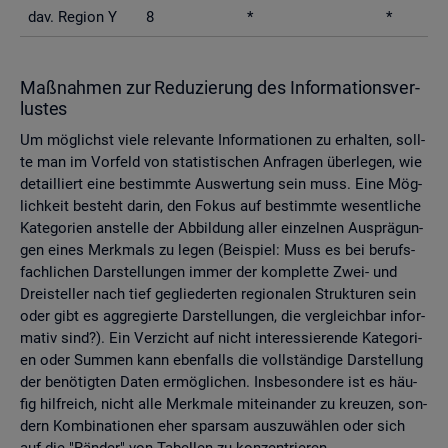
dav. Re­gi­on Y
8
*
*
Maß­nah­men zur Re­du­zie­rung des In­for­ma­ti­ons­ver­
lus­tes
Um mög­lichst viele re­le­van­te In­for­ma­tio­nen zu er­hal­ten, soll­
te man im Vor­feld von sta­tis­ti­schen An­fra­gen über­le­gen, wie
de­tail­liert eine be­stimm­te Aus­wer­tung sein muss. Eine Mög­
lich­keit be­steht darin, den Fokus auf be­stimm­te we­sent­li­che
Ka­te­go­ri­en an­stel­le der Ab­bil­dung aller ein­zel­nen Aus­prä­gun­
gen eines Merk­mals zu legen (Bei­spiel: Muss es bei be­rufs­
fach­li­chen Dar­stel­lun­gen immer der kom­plet­te Zwei- und
Drei­stel­ler nach tief ge­glie­der­ten re­gio­na­len Struk­tu­ren sein
oder gibt es agg­re­gier­te Dar­stel­lun­gen, die ver­gleich­bar in­for­
ma­tiv sind?). Ein Ver­zicht auf nicht in­ter­es­sie­ren­de Ka­te­go­ri­
en oder Sum­men kann eben­falls die voll­stän­di­ge Dar­stel­lung
der be­nö­tig­ten Daten er­mög­li­chen. Ins­be­son­de­re ist es häu­
fig hilf­reich, nicht alle Merk­ma­le mit­ein­an­der zu kreu­zen, son­
dern Kom­bi­na­tio­nen eher spar­sam aus­zu­wäh­len oder sich
auf die "Rän­der" von Ta­bel­len zu kon­zen­trie­ren.