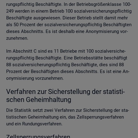
rungs­pflich­tig Be­schäf­tig­te. In der Be­triebs­grö­ßen­klas­se 100-
249 wer­den in einem Be­trieb 100 so­zi­al­ver­si­che­rungs­pflich­tig
Be­schäf­tig­te aus­ge­wie­sen. Die­ser Be­trieb stellt damit mehr
als 50 Pro­zent der so­zi­al­ver­si­che­rungs­pflich­tig Be­schäf­tig­ten
die­ses Ab­schnitts. Es ist des­halb eine An­ony­mi­sie­rung vor­
zu­neh­men.
Im Ab­schnitt C sind es 11 Be­trie­be mit 100 so­zi­al­ver­si­che­
rungs­pflich­tig Be­schäf­tig­te. Eine Be­triebs­stät­te be­schäf­tigt
88 so­zi­al­ver­si­che­rungs­pflich­tig Be­schäf­tig­te, dies sind 88
Pro­zent der Be­schäf­tig­ten die­ses Ab­schnitts. Es ist eine An­
ony­mi­sie­rung vor­zu­neh­men.
Ver­fah­ren zur Si­cher­stel­lung der sta­tis­ti­
schen Ge­heim­hal­tung
Die Sta­tis­tik setzt zwei Ver­fah­ren zur Si­cher­stel­lung der sta­
tis­ti­schen Ge­heim­hal­tung ein, das Zell­sper­rungs­ver­fah­ren
und ein Run­dungs­ver­fah­ren.
Zell­sper­rungs­ver­fah­ren