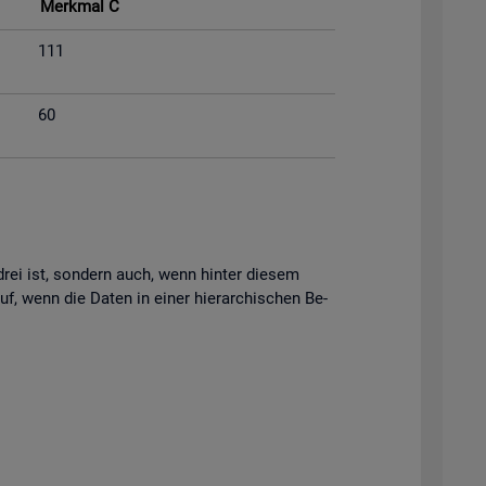
Merk­mal C
111
60
s drei ist, son­dern auch, wenn hin­ter die­sem
uf, wenn die Daten in einer hier­ar­chi­schen Be­