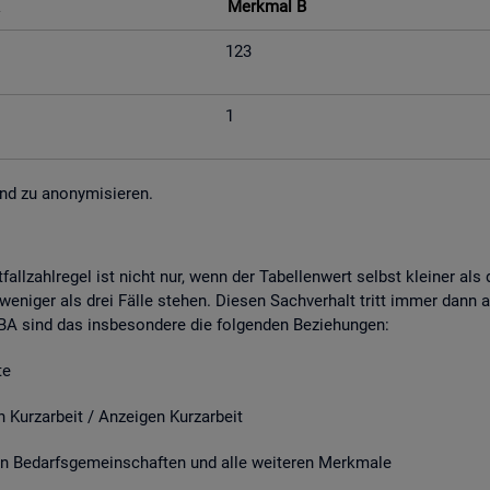
Merk­mal B
123
1
nd zu an­ony­mi­sie­ren.
fall­zahl­re­gel ist nicht nur, wenn der Ta­bel­len­wert selbst klei­ner al
e­ni­ger als drei Fälle ste­hen. Die­sen Sach­ver­halt tritt immer dann a
r BA sind das ins­be­son­de­re die fol­gen­den Be­zie­hun­gen:
e
it / An­zei­gen Kurz­ar­beit
­darfs­ge­mein­schaf­ten und alle wei­te­ren Merk­ma­le