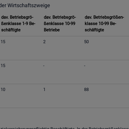
 der Wirt­schafts­zwei­ge
dav. Be­triebs­grö­
dav. Be­triebs­grö­
dav. Be­triebs­grö­ßen­
ßen­klas­se 1-9 Be­
ßen­klas­se 10-99
klas­se 10-99 Be­
schäf­tig­te
Be­trie­be
schäf­tig­te
15
2
50
15
-
-
10
1
88
­al­ver­si­che­rungs­pflich­tig Be­schäf­tig­te. In der Be­triebs­grö­ßen­kla