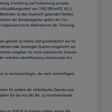
k­lung, Er­stel­lung und Ver­brei­tung eu­ro­päi­
 Volks­zäh­lungs­ur­teil von 1983 (BVerf­GE 65,1)
n Be­hör­den zu den Aus­kunft ge­ben­den Stel­len.
is­ti­ken der Bun­des­agen­tur gel­ten die Vor­
 or­ga­ni­sa­to­ri­sche Maß­nah­men der Tren­nung
ga­ben ge­heim zu hal­ten und grund­sätz­lich nur für
ra­ti­ven oder sons­ti­gen Quel­len ein­ge­hol­te ver­
­hol­ten An­ga­ben für nicht sta­tis­ti­sche Zwe­cke
­di­rek­te Iden­ti­fi­zie­rung sta­tis­ti­scher Ein­
t­tel zu be­rück­sich­ti­gen, die nach ver­nünf­ti­gem
en für an­de­re als sta­tis­ti­sche Zwe­cke aus­
gel­ten für die von der BA zu ver­ant­wor­ten­de
chen im SGB III im Ka­pi­tel sie­ben, ers­ter Ab­