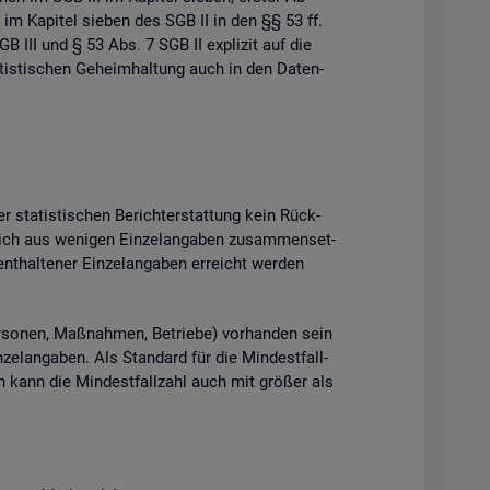
 im Ka­pi­tel sie­ben des SGB II in den §§ 53 ff.
B III und § 53 Abs. 7 SGB II ex­pli­zit auf die
tis­ti­schen Ge­heim­hal­tung auch in den Da­ten­
 sta­tis­ti­schen Be­richt­erstat­tung kein Rück­
ich aus we­ni­gen Ein­zel­an­ga­ben zu­sam­men­set­
t­hal­te­ner Ein­zel­an­ga­ben er­reicht wer­den
­so­nen, Maß­nah­men, Be­trie­be) vor­han­den sein
el­an­ga­ben. Als Stan­dard für die Min­dest­fall­
ten kann die Min­dest­fall­zahl auch mit grö­ßer als