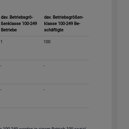
dav. Be­triebs­grö­
dav. Be­triebs­grö­ßen­
ßen­klas­se 100-249
klas­se 100-249 Be­
Be­trie­be
schäf­tig­te
1
100
-
-
-
-
s­se 100-249 wer­den in einem Be­trieb 100 so­zi­al­