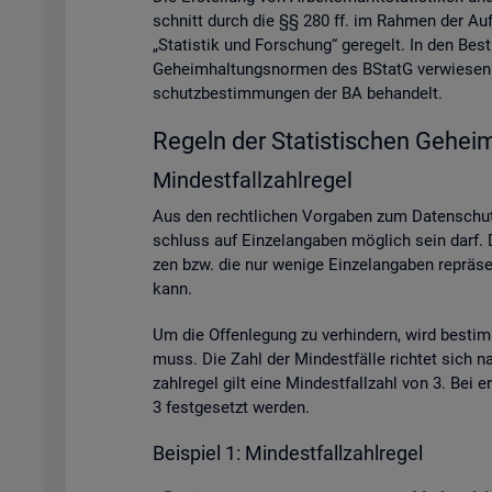
schnitt durch die §§ 280 ff. im Rah­men der Auf­ga­
„Sta­tis­tik und For­schung“ ge­re­gelt. In den Be
Ge­heim­hal­tungs­nor­men des BStatG ver­wie­sen. A
schutz­be­stim­mun­gen der BA be­han­delt.
Re­geln der Sta­tis­ti­schen Ge­heim
Min­dest­fall­zahl­re­gel
Aus den recht­li­chen Vor­ga­ben zum Da­ten­schutz
schluss auf Ein­zel­an­ga­ben mög­lich sein darf. D
zen bzw. die nur we­ni­ge Ein­zel­an­ga­ben re­prä­se
kann.
Um die Of­fen­le­gung zu ver­hin­dern, wird be­sti
muss. Die Zahl der Min­dest­fäl­le rich­tet sich na
zahl­re­gel gilt eine Min­dest­fall­zahl von 3. Bei
3 fest­ge­setzt wer­den.
Bei­spiel 1: Min­dest­fall­zahl­re­gel