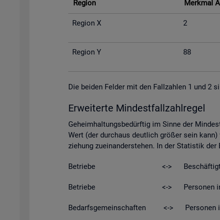
Re­gi­on
Merk­mal A
Re­gi­on X
2
Re­gi­on Y
88
Die bei­den Fel­der mit den Fall­zah­len 1 und 2 si
Er­wei­ter­te Min­dest­fall­zahl­re­gel
Ge­heim­hal­tungs­be­dürf­tig im Sinne der Min­dest­
Wert (der durch­aus deut­lich grö­ßer sein kann) w
zie­hung zu­ein­an­der­ste­hen. In der Sta­tis­tik de
Be­trie­be <-> Be­schäf­tig­t
Be­trie­be <-> Per­so­nen in Kurz­ar­be
Be­darfs­ge­mein­schaf­ten <-> Per­so­nen in Be