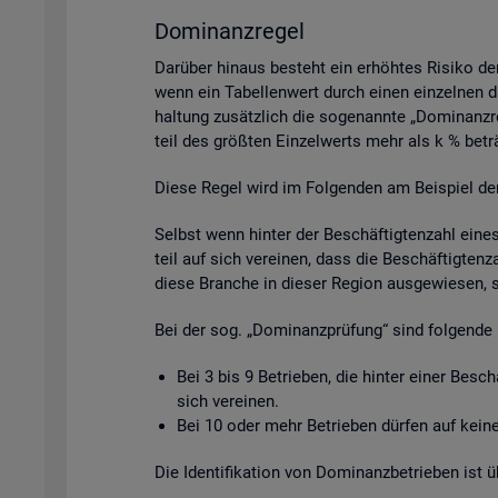
Do­mi­nanz­re­gel
Dar­über hin­aus be­steht ein er­höh­tes Ri­si­ko de
wenn ein Ta­bel­len­wert durch einen ein­zel­nen da­
hal­tung zu­sätz­lich die so­ge­nann­te „Do­mi­nanz­
teil des grö­ß­ten Ein­zel­werts mehr als k % be­tr
Diese Regel wird im Fol­gen­den am Bei­spiel der Be­
Selbst wenn hin­ter der Be­schäf­tig­ten­zahl eine
teil auf sich ver­ei­nen, dass die Be­schäf­tig­ten­
diese Bran­che in die­ser Re­gi­on aus­ge­wie­sen, 
Bei der sog. „Do­mi­nanz­prü­fung“ sind fol­gen­de 
Bei 3 bis 9 Be­trie­ben, die hin­ter einer Be­sc
sich ver­ei­nen.
Bei 10 oder mehr Be­trie­ben dür­fen auf keine 
Die Iden­ti­fi­ka­ti­on von Do­mi­nanz­be­trie­ben is