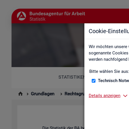
Cookie-Einstel
Wir möchten unsere 
sogenannte Cookies e
werden nachfolgend b
Bitte wählen Sie aus
STATISTIKEN
Technisch Notw
Grundlagen
Rechtsgrundlagen
Statisti
Details anzeigen
Hin­ter
Die Sta­tis­tik der BA be­ach­tet die An­for­de­run