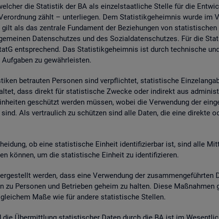
wel­cher die Sta­tis­tik der BA als ein­zel­staat­li­che Stel­le für die Ent­wic
. Ver­ord­nung zählt – un­ter­lie­gen. Dem Sta­tis­tik­ge­heim­nis wurde im
 gilt als das zen­tra­le Fun­da­ment der Be­zie­hun­gen von sta­tis­ti­sche
e­mei­nen Da­ten­schut­zes und des So­zi­al­da­ten­schut­zes. Für die Sta­t
tG ent­spre­chend. Das Sta­tis­tik­ge­heim­nis ist durch tech­ni­sche und
 Auf­ga­ben zu ge­währ­leis­ten.
i­ken be­trau­ten Per­so­nen sind ver­pflich­tet, sta­tis­ti­sche Ein­zel­an­
­tet, dass di­rekt für sta­tis­ti­sche Zwe­cke oder in­di­rekt aus ad­mi­nis­t
e Ein­hei­ten ge­schützt wer­den müs­sen, wobei die Ver­wen­dung der ein­ge
sind. Als ver­trau­lich zu schüt­zen sind alle Daten, die eine di­rek­te oder in
hei­dung, ob eine sta­tis­ti­sche Ein­heit iden­ti­fi­zier­bar ist, sind alle Mi
kön­nen, um die sta­tis­ti­sche Ein­heit zu iden­ti­fi­zie­ren.
­ge­stellt wer­den, dass eine Ver­wen­dung der zu­sam­men­ge­führ­ten Dat
a­ten zu Per­so­nen und Be­trie­ben ge­heim zu hal­ten. Diese Maß­nah­men 
n glei­chem Maße wie für an­de­re sta­tis­ti­sche Stel­len.
nd die Über­mitt­lung sta­tis­ti­scher Daten durch die BA ist im We­sent­li­