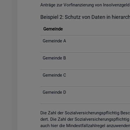
An­trä­ge zur Vor­fi­nan­zie­rung von In­sol­venz­
Bei­spiel 2: Schutz von Daten in hier­ar­c
Ge­mein­de
Ge­mein­de A
Ge­mein­de B
Ge­mein­de C
Ge­mein­de D
Die Zahl der So­zi­al­ver­si­che­rungs­pflich­tig Be­
dert. Die Zahl der So­zi­al­ver­si­che­rungs­pflich­
auch hier die Min­dest­fall­zahl­re­gel an­zu­wen­de