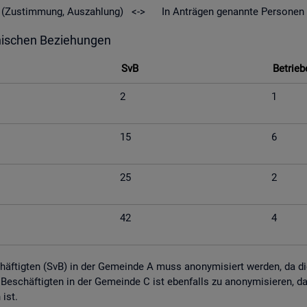
geld (Zu­stim­mung, Aus­zah­lung) <-> In An­trä­gen ge­nann­te Per­so­nen
hi­schen Be­zie­hun­gen
SvB
Be­trie­b
2
1
15
6
25
2
42
4
schäf­tig­ten (SvB) in der Ge­mein­de A muss an­ony­mi­siert wer­den, da die M
tig Be­schäf­tig­ten in der Ge­mein­de C ist eben­falls zu an­ony­mi­sie­ren,
n ist.