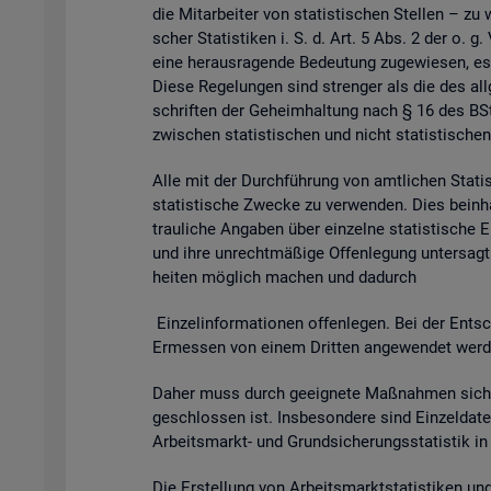
die Mit­ar­bei­ter von sta­tis­ti­schen Stel­len – zu 
scher Sta­tis­ti­ken i. S. d. Art. 5 Abs. 2 der o. g
eine her­aus­ra­gen­de Be­deu­tung zu­ge­wie­sen, es
Diese Re­ge­lun­gen sind stren­ger als die des all­g
schrif­ten der Ge­heim­hal­tung nach § 16 des BSta
zwi­schen sta­tis­ti­schen und nicht sta­tis­ti­schen
Alle mit der Durch­füh­rung von amt­li­chen Sta­tis­t
sta­tis­ti­sche Zwe­cke zu ver­wen­den. Dies be­inhal
trau­li­che An­ga­ben über ein­zel­ne sta­tis­ti­sch
und ihre un­recht­mä­ßi­ge Of­fen­le­gung un­ter­sagt 
hei­ten mög­lich ma­chen und da­durch
Ein­zel­in­for­ma­tio­nen of­fen­le­gen. Bei der Ent­sc
Er­mes­sen von einem Drit­ten an­ge­wen­det wer­den 
Daher muss durch ge­eig­ne­te Maß­nah­men si­cher
ge­schlos­sen ist. Ins­be­son­de­re sind Ein­zel­d
Ar­beits­markt- und Grund­si­che­rungs­sta­tis­tik i
Die Er­stel­lung von Ar­beits­markt­sta­tis­ti­ken u