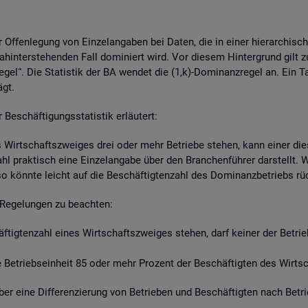
r Of­fen­le­gung von Ein­zel­an­ga­ben bei Daten, die in einer hier­ar­chi­s
hin­ter­ste­hen­den Fall do­mi­niert wird. Vor die­sem Hin­ter­grund gilt z
re­gel“. Die Sta­tis­tik der BA wen­det die (1,k)-Do­mi­nanz­re­gel an. Ein 
ägt.
schäf­ti­gungs­sta­tis­tik er­läu­tert:
s Wirt­schafts­zwei­ges drei oder mehr Be­trie­be ste­hen, kann einer die­
zahl prak­tisch eine Ein­zel­an­ga­be über den Bran­chen­füh­rer dar­stellt
so könn­te leicht auf die Be­schäf­tig­ten­zahl des Do­mi­nanz­be­triebs r
Re­ge­lun­gen zu be­ach­ten:
häf­tig­ten­zahl eines Wirt­schafts­zwei­ges ste­hen, darf kei­ner der Be­tr
Be­triebs­ein­heit 85 oder mehr Pro­zent der Be­schäf­tig­ten des Wirt­sch
t über eine Dif­fe­ren­zie­rung von Be­trie­ben und Be­schäf­tig­ten nach Be­t