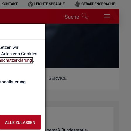
KONTAKT
LEICHTE SPRACHE
GEBÄRDENSPRACHE
Suche
etzen wir
e Arten von Cookies
nschutzerklärung
.
SERVICE
sonalisierung
hal­tung
ALLE ZULASSEN
tis­ti­schen Ge­heim­hal­tung gemäß Bun­des­sta­tis­