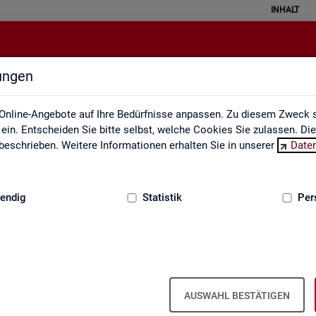
INHALT
lungen
Statistische Geheimhaltung
Online-Angebote auf Ihre Bedürfnisse anpassen. Zu diesem Zweck s
in. Entscheiden Sie bitte selbst, welche Cookies Sie zulassen. Di
eschrieben. Weitere Informationen erhalten Sie in unserer
Date
:
GRUNDLAGEN
endig
Statistik
Per
sche Geheimhaltung
­grund­in­for­ma­ti­on Sta­tis­ti­sche Ge­heim­
AUSWAHL BESTÄTIGEN
­gen des Da­ten­schut­zes für So­zi­al­da­ten und die Grund­sät­ze der Sta­