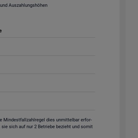
 und Aus­zah­lungs­hö­hen
e
in­dest­fall­zahl­re­gel dies un­mit­tel­bar er­for­
 da sie sich auf nur 2 Be­trie­be be­zieht und somit