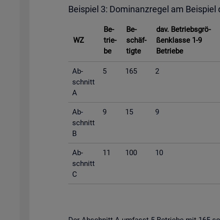
Bei­spiel 3: Do­mi­nanz­re­gel am Bei­spiel
Be­
Be­
dav. Be­triebs­grö­
WZ
trie­
schäf­
ßen­klas­se 1-9
be
tig­te
Be­trie­be
Ab­
5
165
2
schnitt
A
Ab­
9
15
9
schnitt
B
Ab­
11
100
10
schnitt
C
Der Ab­schnitt A um­fasst 5 Be­trie­be mit 165 so­zi