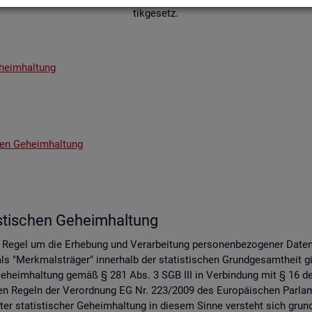
tik­ge­setz.
­heim­hal­tung
chen Ge­heim­hal­tung
s­ti­schen Ge­heim­hal­tung
er Regel um die Er­he­bung und Ver­ar­bei­tung per­so­nen­be­zo­ge­ner Date
s "Merk­mals­trä­ger" in­ner­halb der sta­tis­ti­schen Grund­ge­samt­heit gil
 Ge­heim­hal­tung gemäß § 281 Abs. 3 SGB III in Ver­bin­dung mit § 16 des 
 an den Re­geln der Ver­ord­nung EG Nr. 223/2009 des Eu­ro­päi­schen Pa
er sta­tis­ti­scher Ge­heim­hal­tung in die­sem Sinne ver­steht sich grund