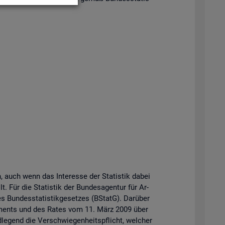
n, auch wenn das In­ter­es­se der Sta­tis­tik dabei
t. Für die Sta­tis­tik der Bun­des­agen­tur für Ar­
Bun­des­sta­tis­tik­ge­set­zes (BStatG). Dar­über
r­la­ments und des Rates vom 11. März 2009 über
­le­gend die Ver­schwie­gen­heits­pflicht, wel­cher