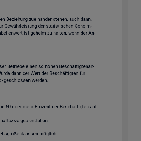
chen Be­zie­hung zu­ein­an­der ste­hen, auch dann,
ur Ge­währ­leis­tung der sta­tis­ti­schen Ge­heim­
Ta­bel­len­wert ist ge­heim zu hal­ten, wenn der An­
ser Be­trie­be einen so hohen Be­schäf­tig­ten­an­
. Würde dann der Wert der Be­schäf­tig­ten für
ück­ge­schlos­sen wer­den.
ie­be 50 oder mehr Pro­zent der Be­schäf­tig­ten auf
afts­zwei­ges ent­fal­len.
riebs­grö­ßen­klas­sen mög­lich.