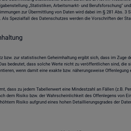
ben­stel­lung „Sta­tis­ti­ken, Ar­beits­markt- und Be­rufs­for­schung“ und
­stim­mun­gen zur Über­mitt­lung von Daten wird dabei im § 281 Abs. 3 SG
ls Spe­zi­al­fall des Da­ten­schut­zes wer­den die Vor­schrif­ten der Sta­
­hal­tung
 bzw. zur sta­tis­ti­schen Ge­heim­hal­tung er­gibt sich, dass im Zuge der
as be­deu­tet, dass sol­che Werte nicht zu ver­öf­fent­li­chen sind, die s
n­tie­ren, wenn damit eine ex­ak­te bzw. nä­he­rungs­wei­se Of­fen­le­gung en
mmt, dass zu jedem Ta­bel­len­wert eine Min­dest­zahl an Fäl­len (z.B. Per
ch dem Ri­si­ko bzw. der Wahr­schein­lich­keit des Of­fen­le­gens von Ein­z
 er­höh­tem Ri­si­ko auf­grund eines hohen De­tail­lie­rungs­gra­des der Da