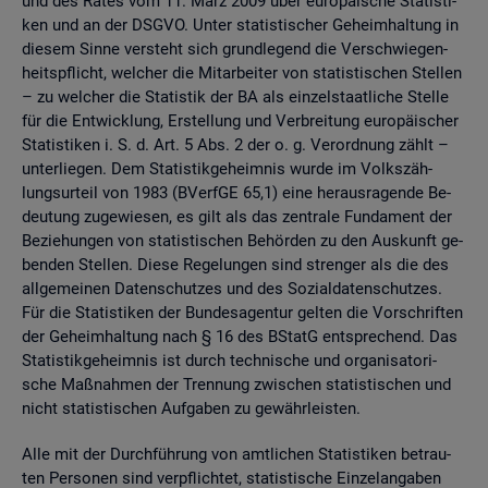
und des Rates vom 11. März 2009 über eu­ro­päi­sche Sta­tis­ti­
ken und an der DSGVO. Unter sta­tis­ti­scher Ge­heim­hal­tung in
die­sem Sinne ver­steht sich grund­le­gend die Ver­schwie­gen­
heits­pflicht, wel­cher die Mit­ar­bei­ter von sta­tis­ti­schen Stel­len
– zu wel­cher die Sta­tis­tik der BA als ein­zel­staat­li­che Stel­le
für die Ent­wick­lung, Er­stel­lung und Ver­brei­tung eu­ro­päi­scher
Sta­tis­ti­ken i. S. d. Art. 5 Abs. 2 der o. g. Ver­ord­nung zählt –
un­ter­lie­gen. Dem Sta­tis­tik­ge­heim­nis wurde im Volks­zäh­
lungs­ur­teil von 1983 (BVerf­GE 65,1) eine her­aus­ra­gen­de Be­
deu­tung zu­ge­wie­sen, es gilt als das zen­tra­le Fun­da­ment der
Be­zie­hun­gen von sta­tis­ti­schen Be­hör­den zu den Aus­kunft ge­
ben­den Stel­len. Diese Re­ge­lun­gen sind stren­ger als die des
all­ge­mei­nen Da­ten­schut­zes und des So­zi­al­da­ten­schut­zes.
Für die Sta­tis­ti­ken der Bun­des­agen­tur gel­ten die Vor­schrif­ten
der Ge­heim­hal­tung nach § 16 des BStatG ent­spre­chend. Das
Sta­tis­tik­ge­heim­nis ist durch tech­ni­sche und or­ga­ni­sa­to­ri­
sche Maß­nah­men der Tren­nung zwi­schen sta­tis­ti­schen und
nicht sta­tis­ti­schen Auf­ga­ben zu ge­währ­leis­ten.
Alle mit der Durch­füh­rung von amt­li­chen Sta­tis­ti­ken be­trau­
ten Per­so­nen sind ver­pflich­tet, sta­tis­ti­sche Ein­zel­an­ga­ben