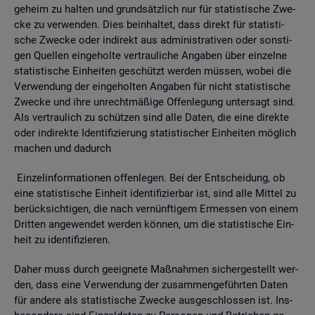
ge­heim zu hal­ten und grund­sätz­lich nur für sta­tis­ti­sche Zwe­
cke zu ver­wen­den. Dies be­inhal­tet, dass di­rekt für sta­tis­ti­
sche Zwe­cke oder in­di­rekt aus ad­mi­nis­tra­ti­ven oder sons­ti­
gen Quel­len ein­ge­hol­te ver­trau­li­che An­ga­ben über ein­zel­ne
sta­tis­ti­sche Ein­hei­ten ge­schützt wer­den müs­sen, wobei die
Ver­wen­dung der ein­ge­hol­ten An­ga­ben für nicht sta­tis­ti­sche
Zwe­cke und ihre un­recht­mä­ßi­ge Of­fen­le­gung un­ter­sagt sind.
Als ver­trau­lich zu schüt­zen sind alle Daten, die eine di­rek­te
oder in­di­rek­te Iden­ti­fi­zie­rung sta­tis­ti­scher Ein­hei­ten mög­lich
ma­chen und da­durch
Ein­zel­in­for­ma­tio­nen of­fen­le­gen. Bei der Ent­schei­dung, ob
eine sta­tis­ti­sche Ein­heit iden­ti­fi­zier­bar ist, sind alle Mit­tel zu
be­rück­sich­ti­gen, die nach ver­nünf­ti­gem Er­mes­sen von einem
Drit­ten an­ge­wen­det wer­den kön­nen, um die sta­tis­ti­sche Ein­
heit zu iden­ti­fi­zie­ren.
Daher muss durch ge­eig­ne­te Maß­nah­men si­cher­ge­stellt wer­
den, dass eine Ver­wen­dung der zu­sam­men­ge­führ­ten Daten
für an­de­re als sta­tis­ti­sche Zwe­cke aus­ge­schlos­sen ist. Ins­