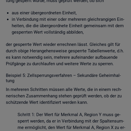
tung ge­sperrt wurde, muss ge­prüft wer­den, ob sich
aus einer über­ge­ord­ne­ten Ein­heit,
in Ver­bin­dung mit einer oder meh­re­ren gleich­ran­gi­gen Ein­
hei­ten, die die über­ge­ord­ne­te Ein­heit ge­mein­sam mit dem
ge­sperr­ten Wert voll­stän­dig ab­bil­den,
der ge­sperr­te Wert wie­der er­rech­nen lässt. Glei­ches gilt für
durch obige Her­an­ge­hens­wei­se ge­sperr­te Ta­bel­len­wer­te, d.h.
es kann not­wen­dig sein, meh­re­re auf­ein­an­der auf­bau­en­de
Prüf­gän­ge zu durch­lau­fen und wei­te­re Werte zu sper­ren.
Bei­spiel 5: Zell­sper­rungs­ver­fah­ren – Se­kun­dä­re Ge­heim­hal­
tung
In meh­re­ren Schrit­ten müs­sen alle Werte, die in einem rech­
ne­ri­schen Zu­sam­men­hang ste­hen ge­prüft wer­den, ob der zu
schüt­zen­de Wert iden­ti­fi­ziert wer­den kann.
Schritt 1: Der Wert für Merk­mal A, Re­gi­on Y muss ge­
sperrt wer­den, da er in Ver­bin­dung mit der Spal­ten­sum­
me er­mög­licht, den Wert für Merk­mal A, Re­gi­on X zu er­