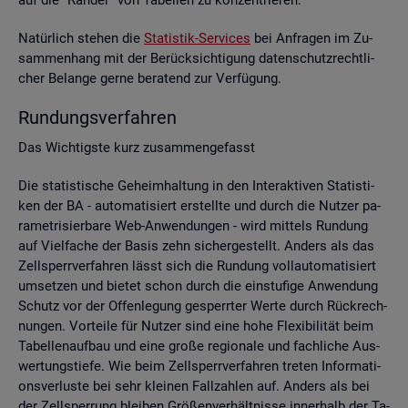
Na­tür­lich ste­hen die
Sta­tis­tik-Ser­vices
bei An­fra­gen im Zu­
sam­men­hang mit der Be­rück­sich­ti­gung da­ten­schutz­recht­li­
cher Be­lan­ge gerne be­ra­tend zur Ver­fü­gung.
Run­dungs­ver­fah­ren
Das Wich­tigs­te kurz zu­sam­men­ge­fasst
Die sta­tis­ti­sche Ge­heim­hal­tung in den In­ter­ak­ti­ven Sta­tis­ti­
ken der BA - au­to­ma­ti­siert er­stell­te und durch die Nut­zer pa­
ra­me­tri­sier­ba­re Web-An­wen­dun­gen - wird mit­tels Run­dung
auf Viel­fa­che der Basis zehn si­cher­ge­stellt. An­ders als das
Zell­sperr­ver­fah­ren lässt sich die Run­dung voll­au­to­ma­ti­siert
um­set­zen und bie­tet schon durch die ein­stu­fi­ge An­wen­dung
Schutz vor der Of­fen­le­gung ge­sperr­ter Werte durch Rück­rech­
nun­gen. Vor­tei­le für Nut­zer sind eine hohe Fle­xi­bi­li­tät beim
Ta­bel­len­auf­bau und eine große re­gio­na­le und fach­li­che Aus­
wer­tungs­tie­fe. Wie beim Zell­sperr­ver­fah­ren tre­ten In­for­ma­ti­
ons­ver­lus­te bei sehr klei­nen Fall­zah­len auf. An­ders als bei
der Zell­sper­rung blei­ben Grö­ßen­ver­hält­nis­se in­ner­halb der Ta­