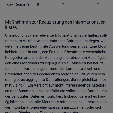
dav. Re­gi­on Y
8
*
*
Maß­nah­men zur Re­du­zie­rung des In­for­ma­ti­ons­ver­
lus­tes
Um mög­lichst viele re­le­van­te In­for­ma­tio­nen zu er­hal­ten, soll­
te man im Vor­feld von sta­tis­ti­schen An­fra­gen über­le­gen, wie
de­tail­liert eine be­stimm­te Aus­wer­tung sein muss. Eine Mög­
lich­keit be­steht darin, den Fokus auf be­stimm­te we­sent­li­che
Ka­te­go­ri­en an­stel­le der Ab­bil­dung aller ein­zel­nen Aus­prä­gun­
gen eines Merk­mals zu legen (Bei­spiel: Muss es bei be­rufs­
fach­li­chen Dar­stel­lun­gen immer der kom­plet­te Zwei- und
Drei­stel­ler nach tief ge­glie­der­ten re­gio­na­len Struk­tu­ren sein
oder gibt es agg­re­gier­te Dar­stel­lun­gen, die ver­gleich­bar in­for­
ma­tiv sind?). Ein Ver­zicht auf nicht in­ter­es­sie­ren­de Ka­te­go­ri­
en oder Sum­men kann eben­falls die voll­stän­di­ge Dar­stel­lung
der be­nö­tig­ten Daten er­mög­li­chen. Ins­be­son­de­re ist es häu­
fig hilf­reich, nicht alle Merk­ma­le mit­ein­an­der zu kreu­zen, son­
dern Kom­bi­na­tio­nen eher spar­sam aus­zu­wäh­len oder sich
auf die "Rän­der" von Ta­bel­len zu kon­zen­trie­ren.