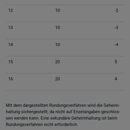
12
10
-2
13
10
-3
14
10
-4
15
20
5
16
20
4
Mit dem dar­ge­stell­ten Run­dungs­ver­fah­ren wird die Ge­heim­
hal­tung si­cher­ge­stellt, da nicht auf En­zel­an­ga­ben ge­schlos­
sen wer­den kann. Eine se­kun­dä­re Ge­heim­hal­tung ist beim
Run­dungs­ver­fah­ren nicht er­for­der­lich.