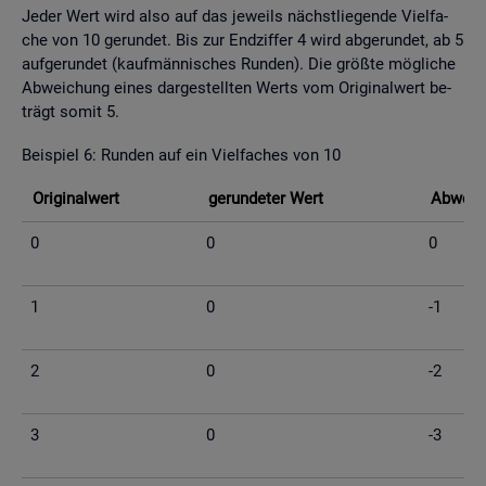
Jeder Wert wird also auf das je­weils nächst­lie­gen­de Viel­fa­
che von 10 ge­run­det. Bis zur End­zif­fer 4 wird ab­ge­run­det, ab 5
auf­ge­run­det (kauf­män­ni­sches Run­den). Die grö­ß­te mög­li­che
Ab­wei­chung eines dar­ge­stell­ten Werts vom Ori­gi­nal­wert be­
trägt somit 5.
Bei­spiel 6: Run­den auf ein Viel­fa­ches von 10
Ori­gi­nal­wert
ge­run­de­ter Wert
Ab­wei­c
0
0
0
1
0
-1
2
0
-2
3
0
-3