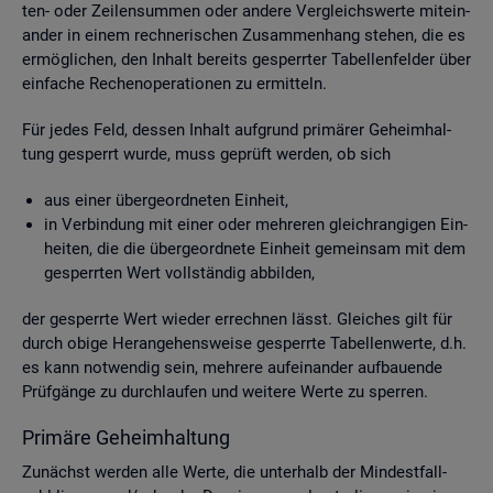
ten- oder Zei­len­sum­men oder an­de­re Ver­gleichs­wer­te mit­ein­
an­der in einem rech­ne­ri­schen Zu­sam­men­hang ste­hen, die es
er­mög­li­chen, den In­halt be­reits ge­sperr­ter Ta­bel­len­fel­der über
ein­fa­che Re­chen­ope­ra­tio­nen zu er­mit­teln.
Für jedes Feld, des­sen In­halt auf­grund pri­mä­rer Ge­heim­hal­
tung ge­sperrt wurde, muss ge­prüft wer­den, ob sich
aus einer über­ge­ord­ne­ten Ein­heit,
in Ver­bin­dung mit einer oder meh­re­ren gleich­ran­gi­gen Ein­
hei­ten, die die über­ge­ord­ne­te Ein­heit ge­mein­sam mit dem
ge­sperr­ten Wert voll­stän­dig ab­bil­den,
der ge­sperr­te Wert wie­der er­rech­nen lässt. Glei­ches gilt für
durch obige Her­an­ge­hens­wei­se ge­sperr­te Ta­bel­len­wer­te, d.h.
es kann not­wen­dig sein, meh­re­re auf­ein­an­der auf­bau­en­de
Prüf­gän­ge zu durch­lau­fen und wei­te­re Werte zu sper­ren.
Pri­mä­re Ge­heim­hal­tung
Zu­nächst wer­den alle Werte, die un­ter­halb der Min­dest­fall­