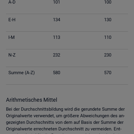
A-D
101
100
E-H
134
130
I-M
113
110
N-Z
232
230
Summe (A-Z)
580
570
Arith­me­ti­sches Mit­tel
Bei der Durch­schnitts­bil­dung wird die ge­run­de­te Summe der
Ori­gi­nal­wer­te ver­wen­det, um grö­ße­re Ab­wei­chun­gen des an­
ge­zeig­ten Durch­schnitts von dem auf Basis der Summe der
Ori­gi­nal­wer­te er­rech­ne­ten Durch­schnitt zu ver­mei­den. Ent­