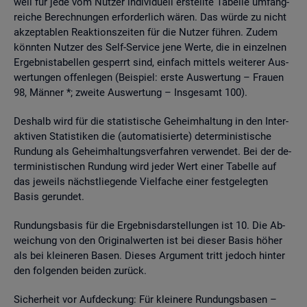
weil für jede vom Nut­zer in­di­vi­du­ell er­stell­te Ta­bel­le um­fang­
rei­che Be­rech­nun­gen er­for­der­lich wären. Das würde zu nicht
ak­zep­ta­blen Re­ak­ti­ons­zei­ten für die Nut­zer füh­ren. Zudem
könn­ten Nut­zer des Self-Ser­vice jene Werte, die in ein­zel­nen
Er­geb­nis­ta­bel­len ge­sperrt sind, ein­fach mit­tels wei­te­rer Aus­
wer­tun­gen of­fen­le­gen (Bei­spiel: erste Aus­wer­tung – Frau­en
98, Män­ner *; zwei­te Aus­wer­tung – Ins­ge­samt 100).
Des­halb wird für die sta­tis­ti­sche Ge­heim­hal­tung in den In­ter­
ak­ti­ven Sta­tis­ti­ken die (au­to­ma­ti­sier­te) de­ter­mi­nis­ti­sche
Run­dung als Ge­heim­hal­tungs­ver­fah­ren ver­wen­det. Bei der de­
ter­mi­nis­ti­schen Run­dung wird jeder Wert einer Ta­bel­le auf
das je­weils nächst­lie­gen­de Viel­fa­che einer fest­ge­leg­ten
Basis ge­run­det.
Run­dungs­ba­sis für die Er­geb­nis­dar­stel­lun­gen ist 10. Die Ab­
wei­chung von den Ori­gi­nal­wer­ten ist bei die­ser Basis höher
als bei klei­ne­ren Basen. Die­ses Ar­gu­ment tritt je­doch hin­ter
den fol­gen­den bei­den zu­rück.
Si­cher­heit vor Auf­de­ckung: Für klei­ne­re Run­dungs­ba­sen –