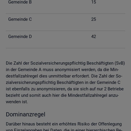
Ge­mein­de B
15
Ge­mein­de C
25
Ge­mein­de D
42
Die Zahl der So­zi­al­ver­si­che­rungs­pflich­tig Be­schäf­tig­ten (SvB)
in der Ge­mein­de A muss an­ony­mi­siert wer­den, da die Min­
dest­fall­zahl­re­gel dies un­mit­tel­bar er­for­dert. Die Zahl der So­
zi­al­ver­si­che­rungs­pflich­tig Be­schäf­tig­ten in der Ge­mein­de C
ist eben­falls zu an­ony­mi­sie­ren, da sie sich auf nur 2 Be­trie­be
be­zieht und somit auch hier die Min­dest­fall­zahl­re­gel an­zu­
wen­den ist.
Do­mi­nanz­re­gel
Dar­über hin­aus be­steht ein er­höh­tes Ri­si­ko der Of­fen­le­gung
von Ein­zel­an­ga­ben bei Daten, die in einer hier­ar­chi­schen Be­