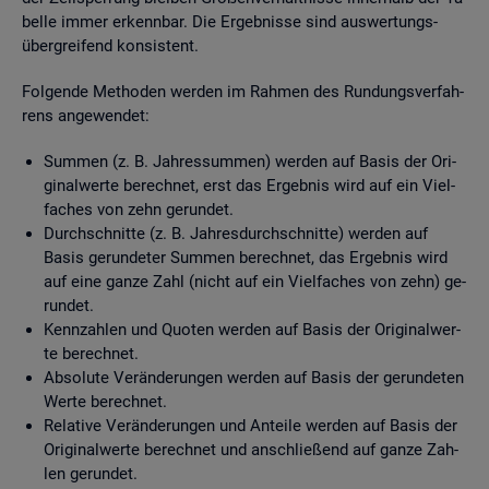
bel­le immer er­kenn­bar. Die Er­geb­nis­se sind aus­wer­tungs­
über­grei­fend kon­sis­tent.
Fol­gen­de Me­tho­den wer­den im Rah­men des Run­dungs­ver­fah­
rens an­ge­wen­det:
Sum­men (z. B. Jah­res­sum­men) wer­den auf Basis der Ori­
gi­nal­wer­te be­rech­net, erst das Er­geb­nis wird auf ein Viel­
fa­ches von zehn ge­run­det.
Durch­schnit­te (z. B. Jah­res­durch­schnit­te) wer­den auf
Basis ge­run­de­ter Sum­men be­rech­net, das Er­geb­nis wird
auf eine ganze Zahl (nicht auf ein Viel­fa­ches von zehn) ge­
run­det.
Kenn­zah­len und Quo­ten wer­den auf Basis der Ori­gi­nal­wer­
te be­rech­net.
Ab­so­lu­te Ver­än­de­run­gen wer­den auf Basis der ge­run­de­ten
Werte be­rech­net.
Re­la­ti­ve Ver­än­de­run­gen und An­tei­le wer­den auf Basis der
Ori­gi­nal­wer­te be­rech­net und an­schlie­ßend auf ganze Zah­
len ge­run­det.