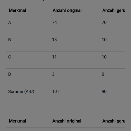
Merk­mal
An­zahl ori­gi­nal
An­zahl ge­run­d
A
74
70
B
13
10
C
11
10
D
3
0
Summe (A-D)
101
90
Merk­mal
An­zahl ori­gi­nal
An­zahl ge­run­d