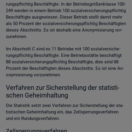
rungs­pflich­tig Be­schäf­tig­te. In der Be­triebs­grö­ßen­klas­se 100-
249 wer­den in einem Be­trieb 100 so­zi­al­ver­si­che­rungs­pflich­tig
Be­schäf­tig­te aus­ge­wie­sen. Die­ser Be­trieb stellt damit mehr
als 50 Pro­zent der so­zi­al­ver­si­che­rungs­pflich­tig Be­schäf­tig­ten
die­ses Ab­schnitts. Es ist des­halb eine An­ony­mi­sie­rung vor­
zu­neh­men.
Im Ab­schnitt C sind es 11 Be­trie­be mit 100 so­zi­al­ver­si­che­
rungs­pflich­tig Be­schäf­tig­te. Eine Be­triebs­stät­te be­schäf­tigt
88 so­zi­al­ver­si­che­rungs­pflich­tig Be­schäf­tig­te, dies sind 88
Pro­zent der Be­schäf­tig­ten die­ses Ab­schnitts. Es ist eine An­
ony­mi­sie­rung vor­zu­neh­men.
Ver­fah­ren zur Si­cher­stel­lung der sta­tis­ti­
schen Ge­heim­hal­tung
Die Sta­tis­tik setzt zwei Ver­fah­ren zur Si­cher­stel­lung der sta­
tis­ti­schen Ge­heim­hal­tung ein, das Zell­sper­rungs­ver­fah­ren
und ein Run­dungs­ver­fah­ren.
Zell­sper­rungs­ver­fah­ren