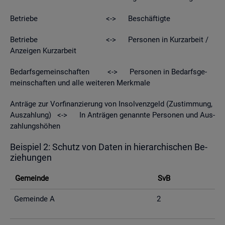
Be­trie­be <-> Be­schäf­tig­te
Be­trie­be <-> Per­so­nen in Kurz­ar­beit /
An­zei­gen Kurz­ar­beit
Be­darfs­ge­mein­schaf­ten <-> Per­so­nen in Be­darfs­ge­
mein­schaf­ten und alle wei­te­ren Merk­ma­le
An­trä­ge zur Vor­fi­nan­zie­rung von In­sol­venz­geld (Zu­stim­mung,
Aus­zah­lung) <-> In An­trä­gen ge­nann­te Per­so­nen und Aus­
zah­lungs­hö­hen
Bei­spiel 2: Schutz von Daten in hier­ar­chi­schen Be­
zie­hun­gen
Ge­mein­de
SvB
Ge­mein­de A
2