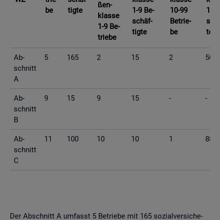
ßen­
be
tig­te
1-9 Be­
10-99
10-9
klas­se
schäf­
Be­trie­
schä
1-9 Be­
tig­te
be
te
trie­be
Ab­
5
165
2
15
2
50
schnitt
A
Ab­
9
15
9
15
-
-
schnitt
B
Ab­
11
100
10
10
1
88
schnitt
C
Der Ab­schnitt A um­fasst 5 Be­trie­be mit 165 so­zi­al­ver­si­che­