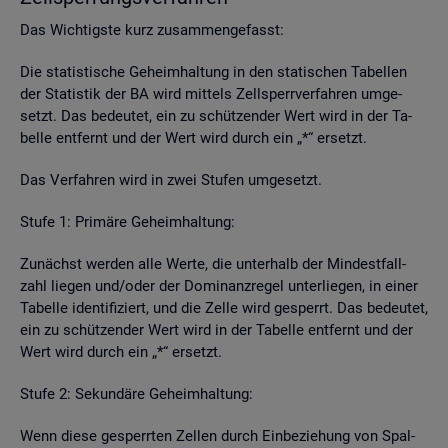
Das Wich­tigs­te kurz zu­sam­men­ge­fasst:
Die sta­tis­ti­sche Ge­heim­hal­tung in den sta­ti­schen Ta­bel­len
der Sta­tis­tik der BA wird mit­tels Zell­sperr­ver­fah­ren um­ge­
setzt. Das be­deu­tet, ein zu schüt­zen­der Wert wird in der Ta­
bel­le ent­fernt und der Wert wird durch ein „*“ er­setzt.
Das Ver­fah­ren wird in zwei Stu­fen um­ge­setzt.
Stufe 1: Pri­mä­re Ge­heim­hal­tung:
Zu­nächst wer­den alle Werte, die un­ter­halb der Min­dest­fall­
zahl lie­gen und/oder der Do­mi­nanz­re­gel un­ter­lie­gen, in einer
Ta­bel­le iden­ti­fi­ziert, und die Zelle wird ge­sperrt. Das be­deu­tet,
ein zu schüt­zen­der Wert wird in der Ta­bel­le ent­fernt und der
Wert wird durch ein „*“ er­setzt.
Stufe 2: Se­kun­dä­re Ge­heim­hal­tung:
Wenn diese ge­sperr­ten Zel­len durch Ein­be­zie­hung von Spal­