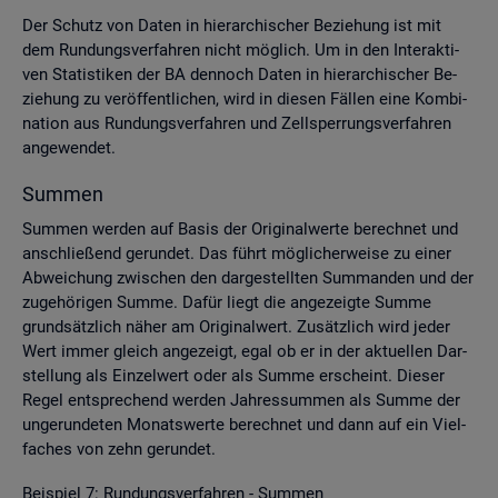
Der Schutz von Daten in hier­ar­chi­scher Be­zie­hung ist mit
dem Run­dungs­ver­fah­ren nicht mög­lich. Um in den In­ter­ak­ti­
ven Sta­tis­ti­ken der BA den­noch Daten in hier­ar­chi­scher Be­
zie­hung zu ver­öf­fent­li­chen, wird in die­sen Fäl­len eine Kom­bi­
na­ti­on aus Run­dungs­ver­fah­ren und Zell­sper­rungs­ver­fah­ren
an­ge­wen­det.
Sum­men
Sum­men wer­den auf Basis der Ori­gi­nal­wer­te be­rech­net und
an­schlie­ßend ge­run­det. Das führt mög­li­cher­wei­se zu einer
Ab­wei­chung zwi­schen den dar­ge­stell­ten Sum­man­den und der
zu­ge­hö­ri­gen Summe. Dafür liegt die an­ge­zeig­te Summe
grund­sätz­lich näher am Ori­gi­nal­wert. Zu­sätz­lich wird jeder
Wert immer gleich an­ge­zeigt, egal ob er in der ak­tu­el­len Dar­
stel­lung als Ein­zel­wert oder als Summe er­scheint. Die­ser
Regel ent­spre­chend wer­den Jah­res­sum­men als Summe der
un­ge­run­de­ten Mo­nats­wer­te be­rech­net und dann auf ein Viel­
fa­ches von zehn ge­run­det.
Bei­spiel 7: Run­dungs­ver­fah­ren - Sum­men