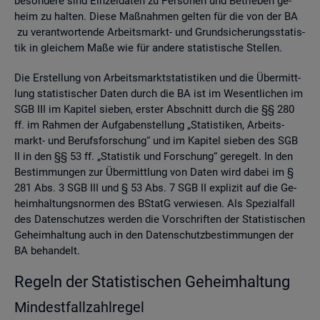
be­son­de­re sind Ein­zel­da­ten zu Per­so­nen und Be­trie­ben ge­
heim zu hal­ten. Diese Maß­nah­men gel­ten für die von der BA
zu ver­ant­wor­ten­de Ar­beits­markt- und Grund­si­che­rungs­sta­tis­
tik in glei­chem Maße wie für an­de­re sta­tis­ti­sche Stel­len.
Die Er­stel­lung von Ar­beits­markt­sta­tis­ti­ken und die Über­mitt­
lung sta­tis­ti­scher Daten durch die BA ist im We­sent­li­chen im
SGB III im Ka­pi­tel sie­ben, ers­ter Ab­schnitt durch die §§ 280
ff. im Rah­men der Auf­ga­ben­stel­lung „Sta­tis­ti­ken, Ar­beits­
markt- und Be­rufs­for­schung“ und im Ka­pi­tel sie­ben des SGB
II in den §§ 53 ff. „Sta­tis­tik und For­schung“ ge­re­gelt. In den
Be­stim­mun­gen zur Über­mitt­lung von Daten wird dabei im §
281 Abs. 3 SGB III und § 53 Abs. 7 SGB II ex­pli­zit auf die Ge­
heim­hal­tungs­nor­men des BStatG ver­wie­sen. Als Spe­zi­al­fall
des Da­ten­schut­zes wer­den die Vor­schrif­ten der Sta­tis­ti­schen
Ge­heim­hal­tung auch in den Da­ten­schutz­be­stim­mun­gen der
BA be­han­delt.
Re­geln der Sta­tis­ti­schen Ge­heim­hal­tung
Min­dest­fall­zahl­re­gel