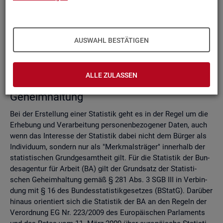
Do­mi­nanz­re­gel
Ver­fah­ren zur Si­cher­stel­lung der sta­tis­ti­schen Ge­heim­hal­
tung
Zell­sper­rungs­ver­fah­ren
AUSWAHL BESTÄTIGEN
Run­dungs­ver­fah­ren
Ver­gleich der Ver­fah­ren
ALLE ZULASSEN
Recht­li­che Grund­la­gen der sta­tis­ti­schen
Ge­heim­hal­tung
Bei der Er­stel­lung einer Sta­tis­tik geht es in der Regel um die
Er­he­bung und Ver­ar­bei­tung per­so­nen­be­zo­ge­ner Daten, auch
wenn das In­ter­es­se der Sta­tis­tik dabei nicht dem Bür­ger als
In­di­vi­du­um, son­dern nur als "Merk­mals­trä­ger" in­ner­halb der
sta­tis­ti­schen Grund­ge­samt­heit gilt. Für die Sta­tis­tik der Bun­
des­agen­tur für Ar­beit (BA) gilt der Grund­satz der Sta­tis­ti­
schen Ge­heim­hal­tung gemäß § 281 Abs. 3 SGB III in Ver­bin­
dung mit § 16 des Bun­des­sta­tis­tik­ge­set­zes (BStatG). Dar­über
hin­aus ori­en­tiert sich die Sta­tis­tik der BA an den Re­geln der
Ver­ord­nung EG Nr. 223/2009 des Eu­ro­päi­schen Par­la­ments