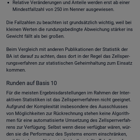
Re­la­ti­ve Ver­än­de­run­gen und An­tei­le wer­den erst ab einer
Min­dest­fall­zahl von 250 im Nen­ner aus­ge­wie­sen.
Die Fall­zah­len zu be­ach­ten ist grund­sätz­lich wich­tig, weil bei
klei­nen Wer­ten die run­dungs­be­ding­te Ab­wei­chung stär­ker ins
Ge­wicht fällt als bei gro­ßen.
Beim Ver­gleich mit an­de­ren Pu­bli­ka­tio­nen der Sta­tis­tik der
BA ist dar­auf zu ach­ten, dass dort in der Regel das Zell­sper­
rungs­ver­fah­ren zur sta­tis­ti­schen Ge­heim­hal­tung zum Ein­satz
kom­men.
Run­den auf Basis 10
Für die meis­ten Er­geb­nis­dar­stel­lun­gen im Rah­men der In­ter­
ak­ti­ven Sta­tis­ti­ken ist das Zell­sperr­ver­fah­ren nicht ge­eig­net.
Auf­grund der Kom­ple­xi­tät ins­be­son­de­re des Aus­schlus­ses
von Mög­lich­kei­ten zur Rück­rech­nung ste­hen keine Al­go­rith­
men für eine au­to­ma­ti­sier­te Um­set­zung des Zell­sperr­ver­fah­
rens zur Ver­fü­gung. Selbst wenn diese ver­füg­bar wären, wür­
den sie die Per­for­manz des Sys­tems enorm ein­schrän­ken,