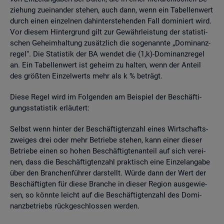
zie­hung zu­ein­an­der ste­hen, auch dann, wenn ein Ta­bel­len­wert
durch einen ein­zel­nen da­hin­ter­ste­hen­den Fall do­mi­niert wird.
Vor die­sem Hin­ter­grund gilt zur Ge­währ­leis­tung der sta­tis­ti­
schen Ge­heim­hal­tung zu­sätz­lich die so­ge­nann­te „Do­mi­nanz­
re­gel“. Die Sta­tis­tik der BA wen­det die (1,k)-Do­mi­nanz­re­gel
an. Ein Ta­bel­len­wert ist ge­heim zu hal­ten, wenn der An­teil
des grö­ß­ten Ein­zel­werts mehr als k % be­trägt.
Diese Regel wird im Fol­gen­den am Bei­spiel der Be­schäf­ti­
gungs­sta­tis­tik er­läu­tert:
Selbst wenn hin­ter der Be­schäf­tig­ten­zahl eines Wirt­schafts­
zwei­ges drei oder mehr Be­trie­be ste­hen, kann einer die­ser
Be­trie­be einen so hohen Be­schäf­tig­ten­an­teil auf sich ver­ei­
nen, dass die Be­schäf­tig­ten­zahl prak­tisch eine Ein­zel­an­ga­be
über den Bran­chen­füh­rer dar­stellt. Würde dann der Wert der
Be­schäf­tig­ten für diese Bran­che in die­ser Re­gi­on aus­ge­wie­
sen, so könn­te leicht auf die Be­schäf­tig­ten­zahl des Do­mi­
nanz­be­triebs rück­ge­schlos­sen wer­den.