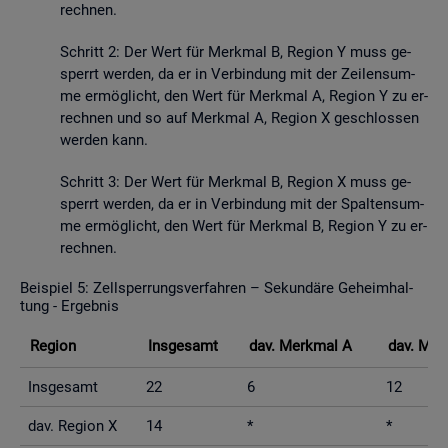
rech­nen.
Schritt 2: Der Wert für Merk­mal B, Re­gi­on Y muss ge­
sperrt wer­den, da er in Ver­bin­dung mit der Zei­len­sum­
me er­mög­licht, den Wert für Merk­mal A, Re­gi­on Y zu er­
rech­nen und so auf Merk­mal A, Re­gi­on X ge­schlos­sen
wer­den kann.
Schritt 3: Der Wert für Merk­mal B, Re­gi­on X muss ge­
sperrt wer­den, da er in Ver­bin­dung mit der Spal­ten­sum­
me er­mög­licht, den Wert für Merk­mal B, Re­gi­on Y zu er­
rech­nen.
Bei­spiel 5: Zell­sper­rungs­ver­fah­ren – Se­kun­dä­re Ge­heim­hal­
tung - Er­geb­nis
Re­gi­on
Ins­ge­samt
dav. Merk­mal A
dav. Mer
Ins­ge­samt
22
6
12
dav. Re­gi­on X
14
*
*