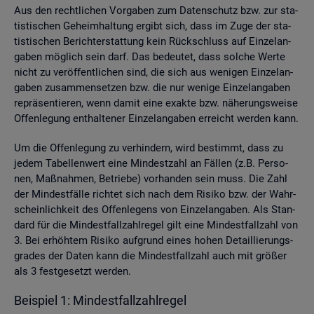
Aus den recht­li­chen Vor­ga­ben zum Da­ten­schutz bzw. zur sta­
tis­ti­schen Ge­heim­hal­tung er­gibt sich, dass im Zuge der sta­
tis­ti­schen Be­richt­erstat­tung kein Rück­schluss auf Ein­zel­an­
ga­ben mög­lich sein darf. Das be­deu­tet, dass sol­che Werte
nicht zu ver­öf­fent­li­chen sind, die sich aus we­ni­gen Ein­zel­an­
ga­ben zu­sam­men­set­zen bzw. die nur we­ni­ge Ein­zel­an­ga­ben
re­prä­sen­tie­ren, wenn damit eine ex­ak­te bzw. nä­he­rungs­wei­se
Of­fen­le­gung ent­hal­te­ner Ein­zel­an­ga­ben er­reicht wer­den kann.
Um die Of­fen­le­gung zu ver­hin­dern, wird be­stimmt, dass zu
jedem Ta­bel­len­wert eine Min­dest­zahl an Fäl­len (z.B. Per­so­
nen, Maß­nah­men, Be­trie­be) vor­han­den sein muss. Die Zahl
der Min­dest­fäl­le rich­tet sich nach dem Ri­si­ko bzw. der Wahr­
schein­lich­keit des Of­fen­le­gens von Ein­zel­an­ga­ben. Als Stan­
dard für die Min­dest­fall­zahl­re­gel gilt eine Min­dest­fall­zahl von
3. Bei er­höh­tem Ri­si­ko auf­grund eines hohen De­tail­lie­rungs­
gra­des der Daten kann die Min­dest­fall­zahl auch mit grö­ßer
als 3 fest­ge­setzt wer­den.
Bei­spiel 1: Min­dest­fall­zahl­re­gel