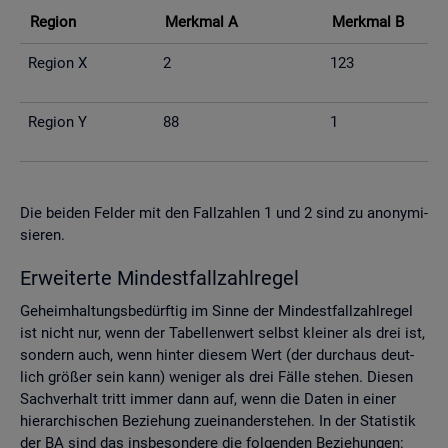
Re­gi­on
Merk­mal A
Merk­mal B
Re­gi­on X
2
123
Re­gi­on Y
88
1
Die bei­den Fel­der mit den Fall­zah­len 1 und 2 sind zu an­ony­mi­
sie­ren.
Er­wei­ter­te Min­dest­fall­zahl­re­gel
Ge­heim­hal­tungs­be­dürf­tig im Sinne der Min­dest­fall­zahl­re­gel
ist nicht nur, wenn der Ta­bel­len­wert selbst klei­ner als drei ist,
son­dern auch, wenn hin­ter die­sem Wert (der durch­aus deut­
lich grö­ßer sein kann) we­ni­ger als drei Fälle ste­hen. Die­sen
Sach­ver­halt tritt immer dann auf, wenn die Daten in einer
hier­ar­chi­schen Be­zie­hung zu­ein­an­der­ste­hen. In der Sta­tis­tik
der BA sind das ins­be­son­de­re die fol­gen­den Be­zie­hun­gen: