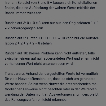
hier am Bei­spiel von 3 und 5 – las­sen sich Kon­stel­la­tio­nen
fin­den, die eine Auf­de­ckung der wah­ren Werte mit­hil­fe der
Rand­sum­men zu­las­sen.
Run­den auf 3: 0 + 0 = 3 kann nur aus den Ori­gi­nal­da­ten 1 + 1
= 2 her­vor­ge­gan­gen sein.
Run­den auf 5: Hin­ter 0 + 0 + 0 + 0 = 10 kann nur die Kon­stel­
la­ti­on 2 + 2 + 2 + 2 = 8 ste­hen.
Run­den auf 10: Die­ses Pro­blem kann nicht auf­tre­ten, falls
zwi­schen einem auf null ab­ge­run­de­ten Wert und einem nicht
vor­han­de­nen Wert nicht un­ter­schie­den wird.
Trans­pa­renz: An­hand der dar­ge­stell­ten Werte ist ver­mut­lich
für viele Nut­zer of­fen­sicht­lich, dass es sich um ge­run­de­te
Werte han­delt. Selbst wenn Nut­zer die ent­spre­chen­den me­
tho­di­schen Hin­wei­se nicht be­ach­ten oder in der Wei­ter­ver­
wen­dung der Daten nicht an Aus­wer­tun­gen an­brin­gen, bleibt
das Run­dungs­ver­fah­ren leicht er­kenn­bar.