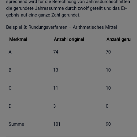
spre­chend wird für die Be­rech­nung von Jah­res­durch­schnit­ten
die ge­run­de­te Jah­res­sum­me durch zwölf ge­teilt und das Er­
geb­nis auf eine ganze Zahl ge­run­det.
Bei­spiel 8: Run­dungs­ver­fah­ren – Arith­me­ti­sches Mit­tel
Merk­mal
An­zahl ori­gi­nal
An­zahl ge­run­d
A
74
70
B
13
10
C
11
10
D
3
0
Summe
101
90