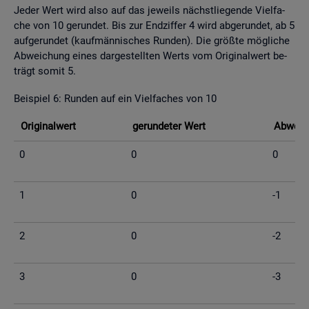
Jeder Wert wird also auf das je­weils nächst­lie­gen­de Viel­fa­
che von 10 ge­run­det. Bis zur End­zif­fer 4 wird ab­ge­run­det, ab 5
auf­ge­run­det (kauf­män­ni­sches Run­den). Die grö­ß­te mög­li­che
Ab­wei­chung eines dar­ge­stell­ten Werts vom Ori­gi­nal­wert be­
trägt somit 5.
Bei­spiel 6: Run­den auf ein Viel­fa­ches von 10
Ori­gi­nal­wert
ge­run­de­ter Wert
Ab­wei­c
0
0
0
1
0
-1
2
0
-2
3
0
-3