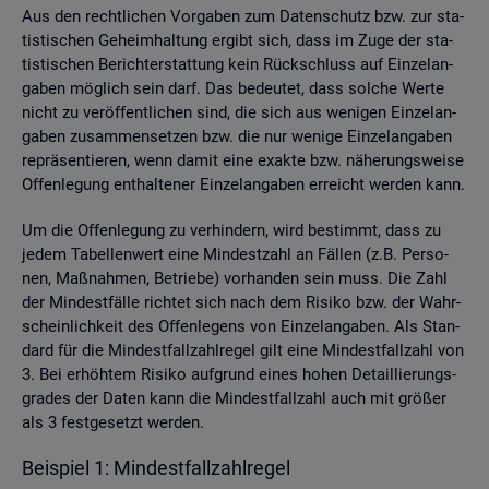
Aus den recht­li­chen Vor­ga­ben zum Da­ten­schutz bzw. zur sta­
tis­ti­schen Ge­heim­hal­tung er­gibt sich, dass im Zuge der sta­
tis­ti­schen Be­richt­erstat­tung kein Rück­schluss auf Ein­zel­an­
ga­ben mög­lich sein darf. Das be­deu­tet, dass sol­che Werte
nicht zu ver­öf­fent­li­chen sind, die sich aus we­ni­gen Ein­zel­an­
ga­ben zu­sam­men­set­zen bzw. die nur we­ni­ge Ein­zel­an­ga­ben
re­prä­sen­tie­ren, wenn damit eine ex­ak­te bzw. nä­he­rungs­wei­se
Of­fen­le­gung ent­hal­te­ner Ein­zel­an­ga­ben er­reicht wer­den kann.
Um die Of­fen­le­gung zu ver­hin­dern, wird be­stimmt, dass zu
jedem Ta­bel­len­wert eine Min­dest­zahl an Fäl­len (z.B. Per­so­
nen, Maß­nah­men, Be­trie­be) vor­han­den sein muss. Die Zahl
der Min­dest­fäl­le rich­tet sich nach dem Ri­si­ko bzw. der Wahr­
schein­lich­keit des Of­fen­le­gens von Ein­zel­an­ga­ben. Als Stan­
dard für die Min­dest­fall­zahl­re­gel gilt eine Min­dest­fall­zahl von
3. Bei er­höh­tem Ri­si­ko auf­grund eines hohen De­tail­lie­rungs­
gra­des der Daten kann die Min­dest­fall­zahl auch mit grö­ßer
als 3 fest­ge­setzt wer­den.
Bei­spiel 1: Min­dest­fall­zahl­re­gel