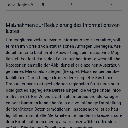
dav. Re­gi­on Y
8
*
*
Maß­nah­men zur Re­du­zie­rung des In­for­ma­ti­ons­ver­
lus­tes
Um mög­lichst viele re­le­van­te In­for­ma­tio­nen zu er­hal­ten, soll­
te man im Vor­feld von sta­tis­ti­schen An­fra­gen über­le­gen, wie
de­tail­liert eine be­stimm­te Aus­wer­tung sein muss. Eine Mög­
lich­keit be­steht darin, den Fokus auf be­stimm­te we­sent­li­che
Ka­te­go­ri­en an­stel­le der Ab­bil­dung aller ein­zel­nen Aus­prä­gun­
gen eines Merk­mals zu legen (Bei­spiel: Muss es bei be­rufs­
fach­li­chen Dar­stel­lun­gen immer der kom­plet­te Zwei- und
Drei­stel­ler nach tief ge­glie­der­ten re­gio­na­len Struk­tu­ren sein
oder gibt es agg­re­gier­te Dar­stel­lun­gen, die ver­gleich­bar in­for­
ma­tiv sind?). Ein Ver­zicht auf nicht in­ter­es­sie­ren­de Ka­te­go­ri­
en oder Sum­men kann eben­falls die voll­stän­di­ge Dar­stel­lung
der be­nö­tig­ten Daten er­mög­li­chen. Ins­be­son­de­re ist es häu­
fig hilf­reich, nicht alle Merk­ma­le mit­ein­an­der zu kreu­zen, son­
dern Kom­bi­na­tio­nen eher spar­sam aus­zu­wäh­len oder sich
auf die "Rän­der" von Ta­bel­len zu kon­zen­trie­ren.