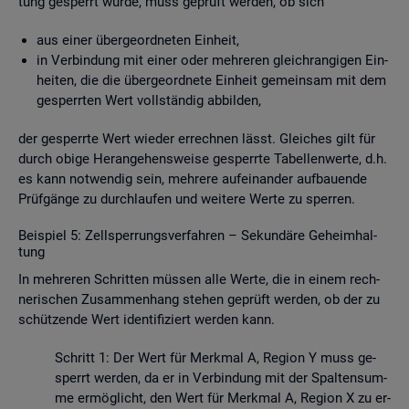
tung ge­sperrt wurde, muss ge­prüft wer­den, ob sich
aus einer über­ge­ord­ne­ten Ein­heit,
in Ver­bin­dung mit einer oder meh­re­ren gleich­ran­gi­gen Ein­
hei­ten, die die über­ge­ord­ne­te Ein­heit ge­mein­sam mit dem
ge­sperr­ten Wert voll­stän­dig ab­bil­den,
der ge­sperr­te Wert wie­der er­rech­nen lässt. Glei­ches gilt für
durch obige Her­an­ge­hens­wei­se ge­sperr­te Ta­bel­len­wer­te, d.h.
es kann not­wen­dig sein, meh­re­re auf­ein­an­der auf­bau­en­de
Prüf­gän­ge zu durch­lau­fen und wei­te­re Werte zu sper­ren.
Bei­spiel 5: Zell­sper­rungs­ver­fah­ren – Se­kun­dä­re Ge­heim­hal­
tung
In meh­re­ren Schrit­ten müs­sen alle Werte, die in einem rech­
ne­ri­schen Zu­sam­men­hang ste­hen ge­prüft wer­den, ob der zu
schüt­zen­de Wert iden­ti­fi­ziert wer­den kann.
Schritt 1: Der Wert für Merk­mal A, Re­gi­on Y muss ge­
sperrt wer­den, da er in Ver­bin­dung mit der Spal­ten­sum­
me er­mög­licht, den Wert für Merk­mal A, Re­gi­on X zu er­