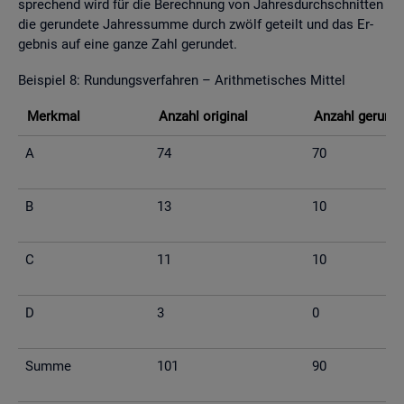
spre­chend wird für die Be­rech­nung von Jah­res­durch­schnit­ten
die ge­run­de­te Jah­res­sum­me durch zwölf ge­teilt und das Er­
geb­nis auf eine ganze Zahl ge­run­det.
Bei­spiel 8: Run­dungs­ver­fah­ren – Arith­me­ti­sches Mit­tel
Merk­mal
An­zahl ori­gi­nal
An­zahl ge­run­d
A
74
70
B
13
10
C
11
10
D
3
0
Summe
101
90