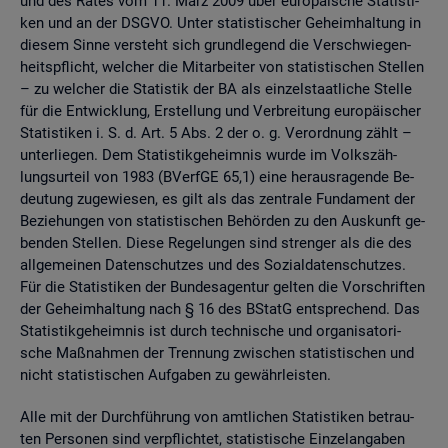
und des Rates vom 11. März 2009 über eu­ro­päi­sche Sta­tis­ti­
ken und an der DSGVO. Unter sta­tis­ti­scher Ge­heim­hal­tung in
die­sem Sinne ver­steht sich grund­le­gend die Ver­schwie­gen­
heits­pflicht, wel­cher die Mit­ar­bei­ter von sta­tis­ti­schen Stel­len
– zu wel­cher die Sta­tis­tik der BA als ein­zel­staat­li­che Stel­le
für die Ent­wick­lung, Er­stel­lung und Ver­brei­tung eu­ro­päi­scher
Sta­tis­ti­ken i. S. d. Art. 5 Abs. 2 der o. g. Ver­ord­nung zählt –
un­ter­lie­gen. Dem Sta­tis­tik­ge­heim­nis wurde im Volks­zäh­
lungs­ur­teil von 1983 (BVerf­GE 65,1) eine her­aus­ra­gen­de Be­
deu­tung zu­ge­wie­sen, es gilt als das zen­tra­le Fun­da­ment der
Be­zie­hun­gen von sta­tis­ti­schen Be­hör­den zu den Aus­kunft ge­
ben­den Stel­len. Diese Re­ge­lun­gen sind stren­ger als die des
all­ge­mei­nen Da­ten­schut­zes und des So­zi­al­da­ten­schut­zes.
Für die Sta­tis­ti­ken der Bun­des­agen­tur gel­ten die Vor­schrif­ten
der Ge­heim­hal­tung nach § 16 des BStatG ent­spre­chend. Das
Sta­tis­tik­ge­heim­nis ist durch tech­ni­sche und or­ga­ni­sa­to­ri­
sche Maß­nah­men der Tren­nung zwi­schen sta­tis­ti­schen und
nicht sta­tis­ti­schen Auf­ga­ben zu ge­währ­leis­ten.
Alle mit der Durch­füh­rung von amt­li­chen Sta­tis­ti­ken be­trau­
ten Per­so­nen sind ver­pflich­tet, sta­tis­ti­sche Ein­zel­an­ga­ben