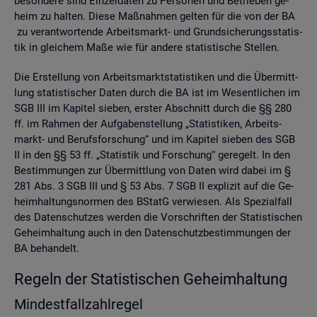
be­son­de­re sind Ein­zel­da­ten zu Per­so­nen und Be­trie­ben ge­
heim zu hal­ten. Diese Maß­nah­men gel­ten für die von der BA
zu ver­ant­wor­ten­de Ar­beits­markt- und Grund­si­che­rungs­sta­tis­
tik in glei­chem Maße wie für an­de­re sta­tis­ti­sche Stel­len.
Die Er­stel­lung von Ar­beits­markt­sta­tis­ti­ken und die Über­mitt­
lung sta­tis­ti­scher Daten durch die BA ist im We­sent­li­chen im
SGB III im Ka­pi­tel sie­ben, ers­ter Ab­schnitt durch die §§ 280
ff. im Rah­men der Auf­ga­ben­stel­lung „Sta­tis­ti­ken, Ar­beits­
markt- und Be­rufs­for­schung“ und im Ka­pi­tel sie­ben des SGB
II in den §§ 53 ff. „Sta­tis­tik und For­schung“ ge­re­gelt. In den
Be­stim­mun­gen zur Über­mitt­lung von Daten wird dabei im §
281 Abs. 3 SGB III und § 53 Abs. 7 SGB II ex­pli­zit auf die Ge­
heim­hal­tungs­nor­men des BStatG ver­wie­sen. Als Spe­zi­al­fall
des Da­ten­schut­zes wer­den die Vor­schrif­ten der Sta­tis­ti­schen
Ge­heim­hal­tung auch in den Da­ten­schutz­be­stim­mun­gen der
BA be­han­delt.
Re­geln der Sta­tis­ti­schen Ge­heim­hal­tung
Min­dest­fall­zahl­re­gel