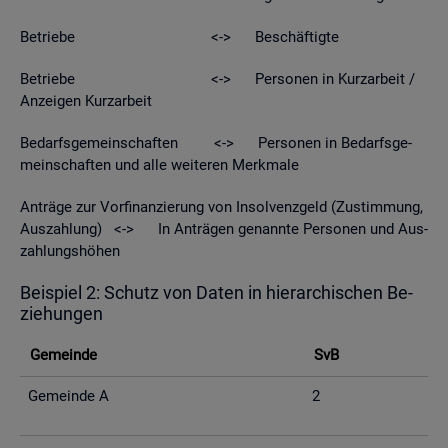
Be­trie­be <-> Be­schäf­tig­te
Be­trie­be <-> Per­so­nen in Kurz­ar­beit /
An­zei­gen Kurz­ar­beit
Be­darfs­ge­mein­schaf­ten <-> Per­so­nen in Be­darfs­ge­
mein­schaf­ten und alle wei­te­ren Merk­ma­le
An­trä­ge zur Vor­fi­nan­zie­rung von In­sol­venz­geld (Zu­stim­mung,
Aus­zah­lung) <-> In An­trä­gen ge­nann­te Per­so­nen und Aus­
zah­lungs­hö­hen
Bei­spiel 2: Schutz von Daten in hier­ar­chi­schen Be­
zie­hun­gen
Ge­mein­de
SvB
Ge­mein­de A
2