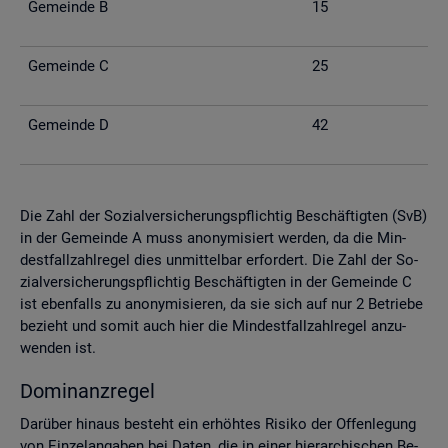
Ge­mein­de B
15
Ge­mein­de C
25
Ge­mein­de D
42
Die Zahl der So­zi­al­ver­si­che­rungs­pflich­tig Be­schäf­tig­ten (SvB)
in der Ge­mein­de A muss an­ony­mi­siert wer­den, da die Min­
dest­fall­zahl­re­gel dies un­mit­tel­bar er­for­dert. Die Zahl der So­
zi­al­ver­si­che­rungs­pflich­tig Be­schäf­tig­ten in der Ge­mein­de C
ist eben­falls zu an­ony­mi­sie­ren, da sie sich auf nur 2 Be­trie­be
be­zieht und somit auch hier die Min­dest­fall­zahl­re­gel an­zu­
wen­den ist.
Do­mi­nanz­re­gel
Dar­über hin­aus be­steht ein er­höh­tes Ri­si­ko der Of­fen­le­gung
von Ein­zel­an­ga­ben bei Daten, die in einer hier­ar­chi­schen Be­