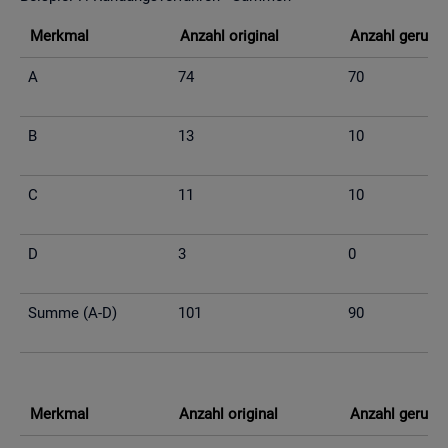
Merk­mal
An­zahl ori­gi­nal
An­zahl ge­run­d
A
74
70
B
13
10
C
11
10
D
3
0
Summe (A-D)
101
90
Merk­mal
An­zahl ori­gi­nal
An­zahl ge­run­d