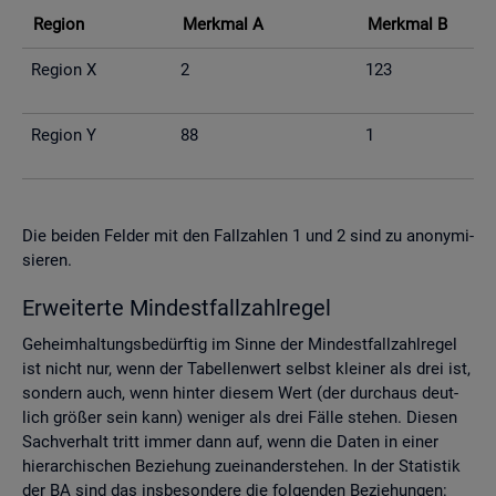
Re­gi­on
Merk­mal A
Merk­mal B
Re­gi­on X
2
123
Re­gi­on Y
88
1
Die bei­den Fel­der mit den Fall­zah­len 1 und 2 sind zu an­ony­mi­
sie­ren.
Er­wei­ter­te Min­dest­fall­zahl­re­gel
Ge­heim­hal­tungs­be­dürf­tig im Sinne der Min­dest­fall­zahl­re­gel
ist nicht nur, wenn der Ta­bel­len­wert selbst klei­ner als drei ist,
son­dern auch, wenn hin­ter die­sem Wert (der durch­aus deut­
lich grö­ßer sein kann) we­ni­ger als drei Fälle ste­hen. Die­sen
Sach­ver­halt tritt immer dann auf, wenn die Daten in einer
hier­ar­chi­schen Be­zie­hung zu­ein­an­der­ste­hen. In der Sta­tis­tik
der BA sind das ins­be­son­de­re die fol­gen­den Be­zie­hun­gen: