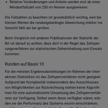
Re­la­ti­ve Ver­än­de­run­gen und An­tei­le wer­den erst ab einer
Min­dest­fall­zahl von 250 im Nen­ner aus­ge­wie­sen.
Die Fall­zah­len zu be­ach­ten ist grund­sätz­lich wich­tig, weil bei
klei­nen Wer­ten die run­dungs­be­ding­te Ab­wei­chung stär­ker ins
Ge­wicht fällt als bei gro­ßen.
Beim Ver­gleich mit an­de­ren Pu­bli­ka­tio­nen der Sta­tis­tik der
BA ist dar­auf zu ach­ten, dass dort in der Regel das Zell­sper­
rungs­ver­fah­ren zur sta­tis­ti­schen Ge­heim­hal­tung zum Ein­satz
kom­men.
Run­den auf Basis 10
Für die meis­ten Er­geb­nis­dar­stel­lun­gen im Rah­men der In­ter­
ak­ti­ven Sta­tis­ti­ken ist das Zell­sperr­ver­fah­ren nicht ge­eig­net.
Auf­grund der Kom­ple­xi­tät ins­be­son­de­re des Aus­schlus­ses
von Mög­lich­kei­ten zur Rück­rech­nung ste­hen keine Al­go­rith­
men für eine au­to­ma­ti­sier­te Um­set­zung des Zell­sperr­ver­fah­
rens zur Ver­fü­gung. Selbst wenn diese ver­füg­bar wären, wür­
den sie die Per­for­manz des Sys­tems enorm ein­schrän­ken,