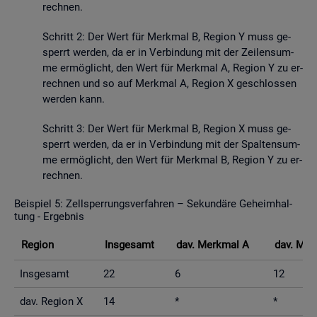
rech­nen.
Schritt 2: Der Wert für Merk­mal B, Re­gi­on Y muss ge­
sperrt wer­den, da er in Ver­bin­dung mit der Zei­len­sum­
me er­mög­licht, den Wert für Merk­mal A, Re­gi­on Y zu er­
rech­nen und so auf Merk­mal A, Re­gi­on X ge­schlos­sen
wer­den kann.
Schritt 3: Der Wert für Merk­mal B, Re­gi­on X muss ge­
sperrt wer­den, da er in Ver­bin­dung mit der Spal­ten­sum­
me er­mög­licht, den Wert für Merk­mal B, Re­gi­on Y zu er­
rech­nen.
Bei­spiel 5: Zell­sper­rungs­ver­fah­ren – Se­kun­dä­re Ge­heim­hal­
tung - Er­geb­nis
Re­gi­on
Ins­ge­samt
dav. Merk­mal A
dav. Mer
Ins­ge­samt
22
6
12
dav. Re­gi­on X
14
*
*