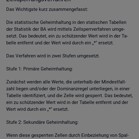
Das Wich­tigs­te kurz zu­sam­men­ge­fasst:
Die sta­tis­ti­sche Ge­heim­hal­tung in den sta­ti­schen Ta­bel­len
der Sta­tis­tik der BA wird mit­tels Zell­sperr­ver­fah­ren um­ge­
setzt. Das be­deu­tet, ein zu schüt­zen­der Wert wird in der Ta­
bel­le ent­fernt und der Wert wird durch ein „*“ er­setzt.
Das Ver­fah­ren wird in zwei Stu­fen um­ge­setzt.
Stufe 1: Pri­mä­re Ge­heim­hal­tung:
Zu­nächst wer­den alle Werte, die un­ter­halb der Min­dest­fall­
zahl lie­gen und/oder der Do­mi­nanz­re­gel un­ter­lie­gen, in einer
Ta­bel­le iden­ti­fi­ziert, und die Zelle wird ge­sperrt. Das be­deu­tet,
ein zu schüt­zen­der Wert wird in der Ta­bel­le ent­fernt und der
Wert wird durch ein „*“ er­setzt.
Stufe 2: Se­kun­dä­re Ge­heim­hal­tung:
Wenn diese ge­sperr­ten Zel­len durch Ein­be­zie­hung von Spal­