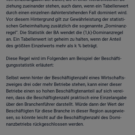
zie­hung zu­ein­an­der ste­hen, auch dann, wenn ein Ta­bel­len­wert
durch einen ein­zel­nen da­hin­ter­ste­hen­den Fall do­mi­niert wird.
Vor die­sem Hin­ter­grund gilt zur Ge­währ­leis­tung der sta­tis­ti­
schen Ge­heim­hal­tung zu­sätz­lich die so­ge­nann­te „Do­mi­nanz­
re­gel“. Die Sta­tis­tik der BA wen­det die (1,k)-Do­mi­nanz­re­gel
an. Ein Ta­bel­len­wert ist ge­heim zu hal­ten, wenn der An­teil
des grö­ß­ten Ein­zel­werts mehr als k % be­trägt.
Diese Regel wird im Fol­gen­den am Bei­spiel der Be­schäf­ti­
gungs­sta­tis­tik er­läu­tert:
Selbst wenn hin­ter der Be­schäf­tig­ten­zahl eines Wirt­schafts­
zwei­ges drei oder mehr Be­trie­be ste­hen, kann einer die­ser
Be­trie­be einen so hohen Be­schäf­tig­ten­an­teil auf sich ver­ei­
nen, dass die Be­schäf­tig­ten­zahl prak­tisch eine Ein­zel­an­ga­be
über den Bran­chen­füh­rer dar­stellt. Würde dann der Wert der
Be­schäf­tig­ten für diese Bran­che in die­ser Re­gi­on aus­ge­wie­
sen, so könn­te leicht auf die Be­schäf­tig­ten­zahl des Do­mi­
nanz­be­triebs rück­ge­schlos­sen wer­den.