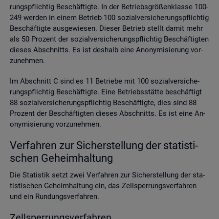
rungs­pflich­tig Be­schäf­tig­te. In der Be­triebs­grö­ßen­klas­se 100-
249 wer­den in einem Be­trieb 100 so­zi­al­ver­si­che­rungs­pflich­tig
Be­schäf­tig­te aus­ge­wie­sen. Die­ser Be­trieb stellt damit mehr
als 50 Pro­zent der so­zi­al­ver­si­che­rungs­pflich­tig Be­schäf­tig­ten
die­ses Ab­schnitts. Es ist des­halb eine An­ony­mi­sie­rung vor­
zu­neh­men.
Im Ab­schnitt C sind es 11 Be­trie­be mit 100 so­zi­al­ver­si­che­
rungs­pflich­tig Be­schäf­tig­te. Eine Be­triebs­stät­te be­schäf­tigt
88 so­zi­al­ver­si­che­rungs­pflich­tig Be­schäf­tig­te, dies sind 88
Pro­zent der Be­schäf­tig­ten die­ses Ab­schnitts. Es ist eine An­
ony­mi­sie­rung vor­zu­neh­men.
Ver­fah­ren zur Si­cher­stel­lung der sta­tis­ti­
schen Ge­heim­hal­tung
Die Sta­tis­tik setzt zwei Ver­fah­ren zur Si­cher­stel­lung der sta­
tis­ti­schen Ge­heim­hal­tung ein, das Zell­sper­rungs­ver­fah­ren
und ein Run­dungs­ver­fah­ren.
Zell­sper­rungs­ver­fah­ren