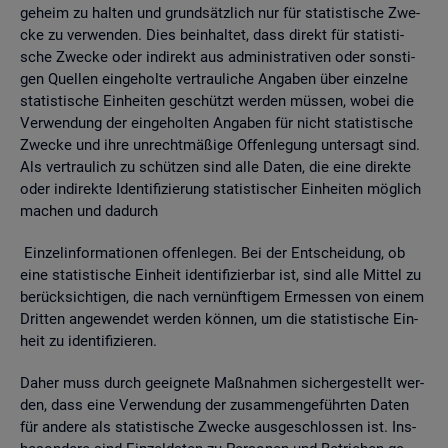
ge­heim zu hal­ten und grund­sätz­lich nur für sta­tis­ti­sche Zwe­
cke zu ver­wen­den. Dies be­inhal­tet, dass di­rekt für sta­tis­ti­
sche Zwe­cke oder in­di­rekt aus ad­mi­nis­tra­ti­ven oder sons­ti­
gen Quel­len ein­ge­hol­te ver­trau­li­che An­ga­ben über ein­zel­ne
sta­tis­ti­sche Ein­hei­ten ge­schützt wer­den müs­sen, wobei die
Ver­wen­dung der ein­ge­hol­ten An­ga­ben für nicht sta­tis­ti­sche
Zwe­cke und ihre un­recht­mä­ßi­ge Of­fen­le­gung un­ter­sagt sind.
Als ver­trau­lich zu schüt­zen sind alle Daten, die eine di­rek­te
oder in­di­rek­te Iden­ti­fi­zie­rung sta­tis­ti­scher Ein­hei­ten mög­lich
ma­chen und da­durch
Ein­zel­in­for­ma­tio­nen of­fen­le­gen. Bei der Ent­schei­dung, ob
eine sta­tis­ti­sche Ein­heit iden­ti­fi­zier­bar ist, sind alle Mit­tel zu
be­rück­sich­ti­gen, die nach ver­nünf­ti­gem Er­mes­sen von einem
Drit­ten an­ge­wen­det wer­den kön­nen, um die sta­tis­ti­sche Ein­
heit zu iden­ti­fi­zie­ren.
Daher muss durch ge­eig­ne­te Maß­nah­men si­cher­ge­stellt wer­
den, dass eine Ver­wen­dung der zu­sam­men­ge­führ­ten Daten
für an­de­re als sta­tis­ti­sche Zwe­cke aus­ge­schlos­sen ist. Ins­