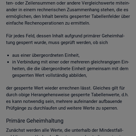
ten- oder Zei­len­sum­men oder an­de­re Ver­gleichs­wer­te mit­ein­
an­der in einem rech­ne­ri­schen Zu­sam­men­hang ste­hen, die es
er­mög­li­chen, den In­halt be­reits ge­sperr­ter Ta­bel­len­fel­der über
ein­fa­che Re­chen­ope­ra­tio­nen zu er­mit­teln.
Für jedes Feld, des­sen In­halt auf­grund pri­mä­rer Ge­heim­hal­
tung ge­sperrt wurde, muss ge­prüft wer­den, ob sich
aus einer über­ge­ord­ne­ten Ein­heit,
in Ver­bin­dung mit einer oder meh­re­ren gleich­ran­gi­gen Ein­
hei­ten, die die über­ge­ord­ne­te Ein­heit ge­mein­sam mit dem
ge­sperr­ten Wert voll­stän­dig ab­bil­den,
der ge­sperr­te Wert wie­der er­rech­nen lässt. Glei­ches gilt für
durch obige Her­an­ge­hens­wei­se ge­sperr­te Ta­bel­len­wer­te, d.h.
es kann not­wen­dig sein, meh­re­re auf­ein­an­der auf­bau­en­de
Prüf­gän­ge zu durch­lau­fen und wei­te­re Werte zu sper­ren.
Pri­mä­re Ge­heim­hal­tung
Zu­nächst wer­den alle Werte, die un­ter­halb der Min­dest­fall­