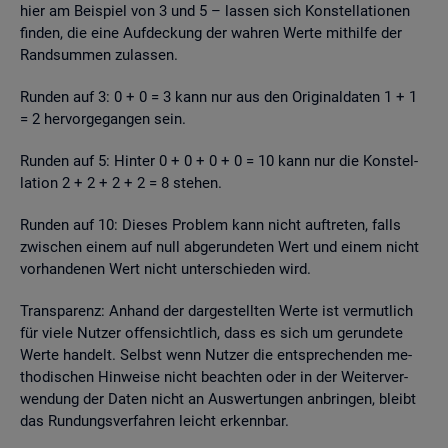
hier am Bei­spiel von 3 und 5 – las­sen sich Kon­stel­la­tio­nen
fin­den, die eine Auf­de­ckung der wah­ren Werte mit­hil­fe der
Rand­sum­men zu­las­sen.
Run­den auf 3: 0 + 0 = 3 kann nur aus den Ori­gi­nal­da­ten 1 + 1
= 2 her­vor­ge­gan­gen sein.
Run­den auf 5: Hin­ter 0 + 0 + 0 + 0 = 10 kann nur die Kon­stel­
la­ti­on 2 + 2 + 2 + 2 = 8 ste­hen.
Run­den auf 10: Die­ses Pro­blem kann nicht auf­tre­ten, falls
zwi­schen einem auf null ab­ge­run­de­ten Wert und einem nicht
vor­han­de­nen Wert nicht un­ter­schie­den wird.
Trans­pa­renz: An­hand der dar­ge­stell­ten Werte ist ver­mut­lich
für viele Nut­zer of­fen­sicht­lich, dass es sich um ge­run­de­te
Werte han­delt. Selbst wenn Nut­zer die ent­spre­chen­den me­
tho­di­schen Hin­wei­se nicht be­ach­ten oder in der Wei­ter­ver­
wen­dung der Daten nicht an Aus­wer­tun­gen an­brin­gen, bleibt
das Run­dungs­ver­fah­ren leicht er­kenn­bar.