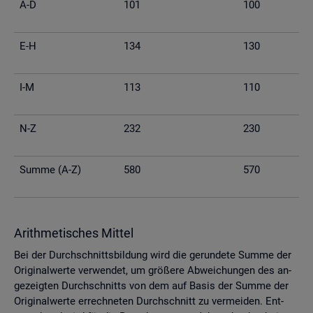
A-D
101
100
E-H
134
130
I-M
113
110
N-Z
232
230
Summe (A-Z)
580
570
Arith­me­ti­sches Mit­tel
Bei der Durch­schnitts­bil­dung wird die ge­run­de­te Summe der
Ori­gi­nal­wer­te ver­wen­det, um grö­ße­re Ab­wei­chun­gen des an­
ge­zeig­ten Durch­schnitts von dem auf Basis der Summe der
Ori­gi­nal­wer­te er­rech­ne­ten Durch­schnitt zu ver­mei­den. Ent­