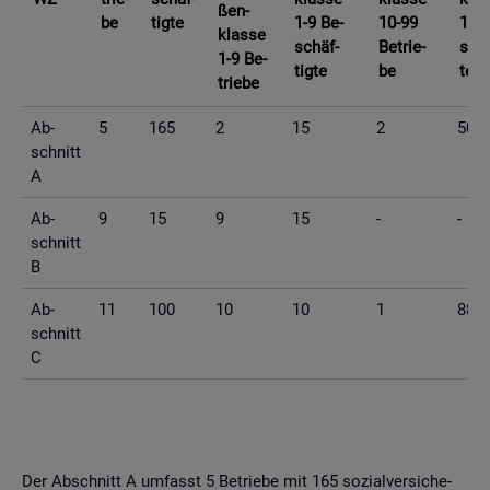
ßen­
be
tig­te
1-9 Be­
10-99
10-9
klas­se
schäf­
Be­trie­
schä
1-9 Be­
tig­te
be
te
trie­be
Ab­
5
165
2
15
2
50
schnitt
A
Ab­
9
15
9
15
-
-
schnitt
B
Ab­
11
100
10
10
1
88
schnitt
C
Der Ab­schnitt A um­fasst 5 Be­trie­be mit 165 so­zi­al­ver­si­che­