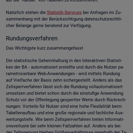
Na­tür­lich ste­hen die
Sta­tis­tik-Ser­vices
bei An­fra­gen im Zu­
sam­men­hang mit der Be­rück­sich­ti­gung da­ten­schutz­recht­li­
cher Be­lan­ge gerne be­ra­tend zur Ver­fü­gung.
Run­dungs­ver­fah­ren
Das Wich­tigs­te kurz zu­sam­men­ge­fasst
Die sta­tis­ti­sche Ge­heim­hal­tung in den In­ter­ak­ti­ven Sta­tis­ti­
ken der BA - au­to­ma­ti­siert er­stell­te und durch die Nut­zer pa­
ra­me­tri­sier­ba­re Web-An­wen­dun­gen - wird mit­tels Run­dung
auf Viel­fa­che der Basis zehn si­cher­ge­stellt. An­ders als das
Zell­sperr­ver­fah­ren lässt sich die Run­dung voll­au­to­ma­ti­siert
um­set­zen und bie­tet schon durch die ein­stu­fi­ge An­wen­dung
Schutz vor der Of­fen­le­gung ge­sperr­ter Werte durch Rück­rech­
nun­gen. Vor­tei­le für Nut­zer sind eine hohe Fle­xi­bi­li­tät beim
Ta­bel­len­auf­bau und eine große re­gio­na­le und fach­li­che Aus­
wer­tungs­tie­fe. Wie beim Zell­sperr­ver­fah­ren tre­ten In­for­ma­ti­
ons­ver­lus­te bei sehr klei­nen Fall­zah­len auf. An­ders als bei
der Zell­sper­rung blei­ben Grö­ßen­ver­hält­nis­se in­ner­halb der Ta­