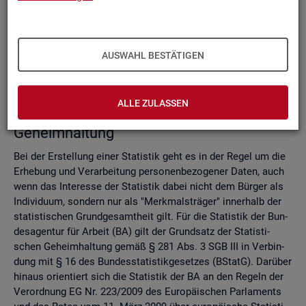
Do­mi­nanz­re­gel
Ver­fah­ren zur Si­cher­stel­lung der sta­tis­ti­schen Ge­heim­hal­
tung
Zell­sper­rungs­ver­fah­ren
AUSWAHL BESTÄTIGEN
Run­dungs­ver­fah­ren
Ver­gleich der Ver­fah­ren
ALLE ZULASSEN
Recht­li­che Grund­la­gen der sta­tis­ti­schen
Ge­heim­hal­tung
Bei der Er­stel­lung einer Sta­tis­tik geht es in der Regel um die
Er­he­bung und Ver­ar­bei­tung per­so­nen­be­zo­ge­ner Daten, auch
wenn das In­ter­es­se der Sta­tis­tik dabei nicht dem Bür­ger als
In­di­vi­du­um, son­dern nur als "Merk­mals­trä­ger" in­ner­halb der
sta­tis­ti­schen Grund­ge­samt­heit gilt. Für die Sta­tis­tik der Bun­
des­agen­tur für Ar­beit (BA) gilt der Grund­satz der Sta­tis­ti­
schen Ge­heim­hal­tung gemäß § 281 Abs. 3 SGB III in Ver­bin­
dung mit § 16 des Bun­des­sta­tis­tik­ge­set­zes (BStatG). Dar­über
hin­aus ori­en­tiert sich die Sta­tis­tik der BA an den Re­geln der
Ver­ord­nung EG Nr. 223/2009 des Eu­ro­päi­schen Par­la­ments