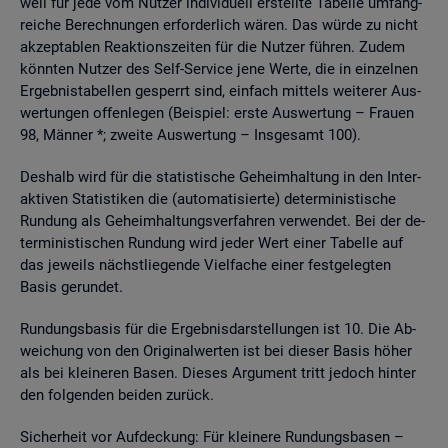
weil für jede vom Nut­zer in­di­vi­du­ell er­stell­te Ta­bel­le um­fang­
rei­che Be­rech­nun­gen er­for­der­lich wären. Das würde zu nicht
ak­zep­ta­blen Re­ak­ti­ons­zei­ten für die Nut­zer füh­ren. Zudem
könn­ten Nut­zer des Self-Ser­vice jene Werte, die in ein­zel­nen
Er­geb­nis­ta­bel­len ge­sperrt sind, ein­fach mit­tels wei­te­rer Aus­
wer­tun­gen of­fen­le­gen (Bei­spiel: erste Aus­wer­tung – Frau­en
98, Män­ner *; zwei­te Aus­wer­tung – Ins­ge­samt 100).
Des­halb wird für die sta­tis­ti­sche Ge­heim­hal­tung in den In­ter­
ak­ti­ven Sta­tis­ti­ken die (au­to­ma­ti­sier­te) de­ter­mi­nis­ti­sche
Run­dung als Ge­heim­hal­tungs­ver­fah­ren ver­wen­det. Bei der de­
ter­mi­nis­ti­schen Run­dung wird jeder Wert einer Ta­bel­le auf
das je­weils nächst­lie­gen­de Viel­fa­che einer fest­ge­leg­ten
Basis ge­run­det.
Run­dungs­ba­sis für die Er­geb­nis­dar­stel­lun­gen ist 10. Die Ab­
wei­chung von den Ori­gi­nal­wer­ten ist bei die­ser Basis höher
als bei klei­ne­ren Basen. Die­ses Ar­gu­ment tritt je­doch hin­ter
den fol­gen­den bei­den zu­rück.
Si­cher­heit vor Auf­de­ckung: Für klei­ne­re Run­dungs­ba­sen –