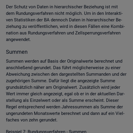
Der Schutz von Daten in hier­ar­chi­scher Be­zie­hung ist mit
dem Run­dungs­ver­fah­ren nicht mög­lich. Um in den In­ter­ak­ti­
ven Sta­tis­ti­ken der BA den­noch Daten in hier­ar­chi­scher Be­
zie­hung zu ver­öf­fent­li­chen, wird in die­sen Fäl­len eine Kom­bi­
na­ti­on aus Run­dungs­ver­fah­ren und Zell­sper­rungs­ver­fah­ren
an­ge­wen­det.
Sum­men
Sum­men wer­den auf Basis der Ori­gi­nal­wer­te be­rech­net und
an­schlie­ßend ge­run­det. Das führt mög­li­cher­wei­se zu einer
Ab­wei­chung zwi­schen den dar­ge­stell­ten Sum­man­den und der
zu­ge­hö­ri­gen Summe. Dafür liegt die an­ge­zeig­te Summe
grund­sätz­lich näher am Ori­gi­nal­wert. Zu­sätz­lich wird jeder
Wert immer gleich an­ge­zeigt, egal ob er in der ak­tu­el­len Dar­
stel­lung als Ein­zel­wert oder als Summe er­scheint. Die­ser
Regel ent­spre­chend wer­den Jah­res­sum­men als Summe der
un­ge­run­de­ten Mo­nats­wer­te be­rech­net und dann auf ein Viel­
fa­ches von zehn ge­run­det.
Bei­spiel 7: Run­dungs­ver­fah­ren - Sum­men