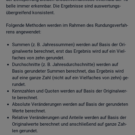
bel­le immer er­kenn­bar. Die Er­geb­nis­se sind aus­wer­tungs­
über­grei­fend kon­sis­tent.
Fol­gen­de Me­tho­den wer­den im Rah­men des Run­dungs­ver­fah­
rens an­ge­wen­det:
Sum­men (z. B. Jah­res­sum­men) wer­den auf Basis der Ori­
gi­nal­wer­te be­rech­net, erst das Er­geb­nis wird auf ein Viel­
fa­ches von zehn ge­run­det.
Durch­schnit­te (z. B. Jah­res­durch­schnit­te) wer­den auf
Basis ge­run­de­ter Sum­men be­rech­net, das Er­geb­nis wird
auf eine ganze Zahl (nicht auf ein Viel­fa­ches von zehn) ge­
run­det.
Kenn­zah­len und Quo­ten wer­den auf Basis der Ori­gi­nal­wer­
te be­rech­net.
Ab­so­lu­te Ver­än­de­run­gen wer­den auf Basis der ge­run­de­ten
Werte be­rech­net.
Re­la­ti­ve Ver­än­de­run­gen und An­tei­le wer­den auf Basis der
Ori­gi­nal­wer­te be­rech­net und an­schlie­ßend auf ganze Zah­
len ge­run­det.