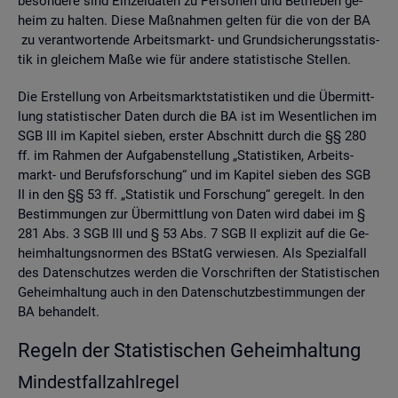
be­son­de­re sind Ein­zel­da­ten zu Per­so­nen und Be­trie­ben ge­
heim zu hal­ten. Diese Maß­nah­men gel­ten für die von der BA
zu ver­ant­wor­ten­de Ar­beits­markt- und Grund­si­che­rungs­sta­tis­
tik in glei­chem Maße wie für an­de­re sta­tis­ti­sche Stel­len.
Die Er­stel­lung von Ar­beits­markt­sta­tis­ti­ken und die Über­mitt­
lung sta­tis­ti­scher Daten durch die BA ist im We­sent­li­chen im
SGB III im Ka­pi­tel sie­ben, ers­ter Ab­schnitt durch die §§ 280
ff. im Rah­men der Auf­ga­ben­stel­lung „Sta­tis­ti­ken, Ar­beits­
markt- und Be­rufs­for­schung“ und im Ka­pi­tel sie­ben des SGB
II in den §§ 53 ff. „Sta­tis­tik und For­schung“ ge­re­gelt. In den
Be­stim­mun­gen zur Über­mitt­lung von Daten wird dabei im §
281 Abs. 3 SGB III und § 53 Abs. 7 SGB II ex­pli­zit auf die Ge­
heim­hal­tungs­nor­men des BStatG ver­wie­sen. Als Spe­zi­al­fall
des Da­ten­schut­zes wer­den die Vor­schrif­ten der Sta­tis­ti­schen
Ge­heim­hal­tung auch in den Da­ten­schutz­be­stim­mun­gen der
BA be­han­delt.
Re­geln der Sta­tis­ti­schen Ge­heim­hal­tung
Min­dest­fall­zahl­re­gel