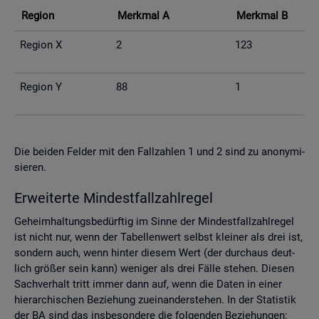
Re­gi­on
Merk­mal A
Merk­mal B
Re­gi­on X
2
123
Re­gi­on Y
88
1
Die bei­den Fel­der mit den Fall­zah­len 1 und 2 sind zu an­ony­mi­
sie­ren.
Er­wei­ter­te Min­dest­fall­zahl­re­gel
Ge­heim­hal­tungs­be­dürf­tig im Sinne der Min­dest­fall­zahl­re­gel
ist nicht nur, wenn der Ta­bel­len­wert selbst klei­ner als drei ist,
son­dern auch, wenn hin­ter die­sem Wert (der durch­aus deut­
lich grö­ßer sein kann) we­ni­ger als drei Fälle ste­hen. Die­sen
Sach­ver­halt tritt immer dann auf, wenn die Daten in einer
hier­ar­chi­schen Be­zie­hung zu­ein­an­der­ste­hen. In der Sta­tis­tik
der BA sind das ins­be­son­de­re die fol­gen­den Be­zie­hun­gen: