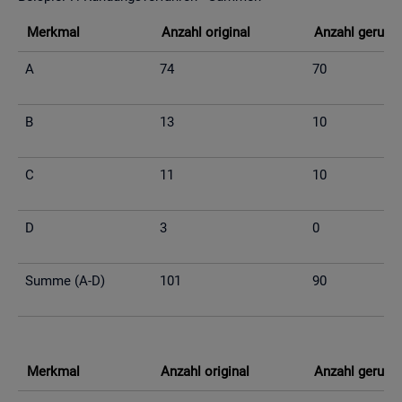
Merk­mal
An­zahl ori­gi­nal
An­zahl ge­run­d
A
74
70
B
13
10
C
11
10
D
3
0
Summe (A-D)
101
90
Merk­mal
An­zahl ori­gi­nal
An­zahl ge­run­d