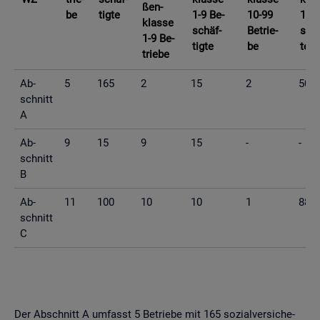
ßen­
be
tig­te
1-9 Be­
10-99
10-9
klas­se
schäf­
Be­trie­
schä
1-9 Be­
tig­te
be
te
trie­be
Ab­
5
165
2
15
2
50
schnitt
A
Ab­
9
15
9
15
-
-
schnitt
B
Ab­
11
100
10
10
1
88
schnitt
C
Der Ab­schnitt A um­fasst 5 Be­trie­be mit 165 so­zi­al­ver­si­che­