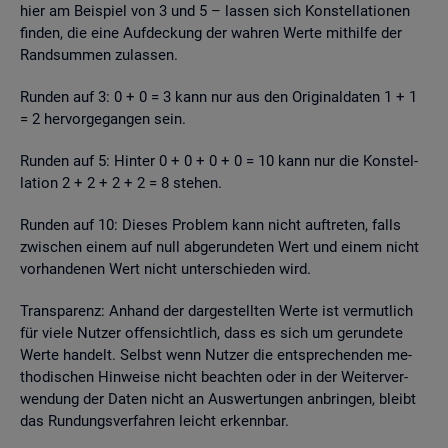
hier am Bei­spiel von 3 und 5 – las­sen sich Kon­stel­la­tio­nen
fin­den, die eine Auf­de­ckung der wah­ren Werte mit­hil­fe der
Rand­sum­men zu­las­sen.
Run­den auf 3: 0 + 0 = 3 kann nur aus den Ori­gi­nal­da­ten 1 + 1
= 2 her­vor­ge­gan­gen sein.
Run­den auf 5: Hin­ter 0 + 0 + 0 + 0 = 10 kann nur die Kon­stel­
la­ti­on 2 + 2 + 2 + 2 = 8 ste­hen.
Run­den auf 10: Die­ses Pro­blem kann nicht auf­tre­ten, falls
zwi­schen einem auf null ab­ge­run­de­ten Wert und einem nicht
vor­han­de­nen Wert nicht un­ter­schie­den wird.
Trans­pa­renz: An­hand der dar­ge­stell­ten Werte ist ver­mut­lich
für viele Nut­zer of­fen­sicht­lich, dass es sich um ge­run­de­te
Werte han­delt. Selbst wenn Nut­zer die ent­spre­chen­den me­
tho­di­schen Hin­wei­se nicht be­ach­ten oder in der Wei­ter­ver­
wen­dung der Daten nicht an Aus­wer­tun­gen an­brin­gen, bleibt
das Run­dungs­ver­fah­ren leicht er­kenn­bar.