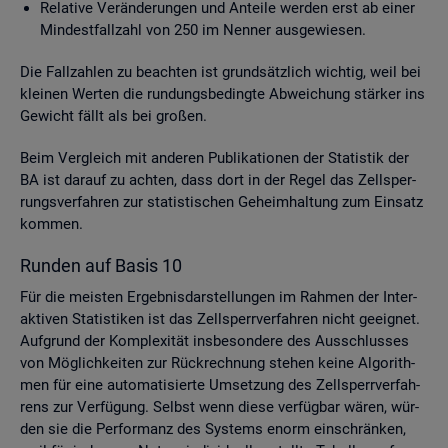
Re­la­ti­ve Ver­än­de­run­gen und An­tei­le wer­den erst ab einer
Min­dest­fall­zahl von 250 im Nen­ner aus­ge­wie­sen.
Die Fall­zah­len zu be­ach­ten ist grund­sätz­lich wich­tig, weil bei
klei­nen Wer­ten die run­dungs­be­ding­te Ab­wei­chung stär­ker ins
Ge­wicht fällt als bei gro­ßen.
Beim Ver­gleich mit an­de­ren Pu­bli­ka­tio­nen der Sta­tis­tik der
BA ist dar­auf zu ach­ten, dass dort in der Regel das Zell­sper­
rungs­ver­fah­ren zur sta­tis­ti­schen Ge­heim­hal­tung zum Ein­satz
kom­men.
Run­den auf Basis 10
Für die meis­ten Er­geb­nis­dar­stel­lun­gen im Rah­men der In­ter­
ak­ti­ven Sta­tis­ti­ken ist das Zell­sperr­ver­fah­ren nicht ge­eig­net.
Auf­grund der Kom­ple­xi­tät ins­be­son­de­re des Aus­schlus­ses
von Mög­lich­kei­ten zur Rück­rech­nung ste­hen keine Al­go­rith­
men für eine au­to­ma­ti­sier­te Um­set­zung des Zell­sperr­ver­fah­
rens zur Ver­fü­gung. Selbst wenn diese ver­füg­bar wären, wür­
den sie die Per­for­manz des Sys­tems enorm ein­schrän­ken,