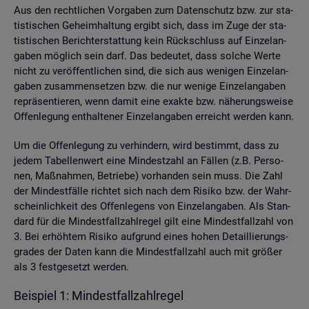
Aus den recht­li­chen Vor­ga­ben zum Da­ten­schutz bzw. zur sta­
tis­ti­schen Ge­heim­hal­tung er­gibt sich, dass im Zuge der sta­
tis­ti­schen Be­richt­erstat­tung kein Rück­schluss auf Ein­zel­an­
ga­ben mög­lich sein darf. Das be­deu­tet, dass sol­che Werte
nicht zu ver­öf­fent­li­chen sind, die sich aus we­ni­gen Ein­zel­an­
ga­ben zu­sam­men­set­zen bzw. die nur we­ni­ge Ein­zel­an­ga­ben
re­prä­sen­tie­ren, wenn damit eine ex­ak­te bzw. nä­he­rungs­wei­se
Of­fen­le­gung ent­hal­te­ner Ein­zel­an­ga­ben er­reicht wer­den kann.
Um die Of­fen­le­gung zu ver­hin­dern, wird be­stimmt, dass zu
jedem Ta­bel­len­wert eine Min­dest­zahl an Fäl­len (z.B. Per­so­
nen, Maß­nah­men, Be­trie­be) vor­han­den sein muss. Die Zahl
der Min­dest­fäl­le rich­tet sich nach dem Ri­si­ko bzw. der Wahr­
schein­lich­keit des Of­fen­le­gens von Ein­zel­an­ga­ben. Als Stan­
dard für die Min­dest­fall­zahl­re­gel gilt eine Min­dest­fall­zahl von
3. Bei er­höh­tem Ri­si­ko auf­grund eines hohen De­tail­lie­rungs­
gra­des der Daten kann die Min­dest­fall­zahl auch mit grö­ßer
als 3 fest­ge­setzt wer­den.
Bei­spiel 1: Min­dest­fall­zahl­re­gel