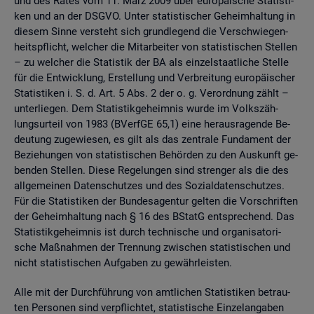
und des Rates vom 11. März 2009 über eu­ro­päi­sche Sta­tis­ti­
ken und an der DSGVO. Unter sta­tis­ti­scher Ge­heim­hal­tung in
die­sem Sinne ver­steht sich grund­le­gend die Ver­schwie­gen­
heits­pflicht, wel­cher die Mit­ar­bei­ter von sta­tis­ti­schen Stel­len
– zu wel­cher die Sta­tis­tik der BA als ein­zel­staat­li­che Stel­le
für die Ent­wick­lung, Er­stel­lung und Ver­brei­tung eu­ro­päi­scher
Sta­tis­ti­ken i. S. d. Art. 5 Abs. 2 der o. g. Ver­ord­nung zählt –
un­ter­lie­gen. Dem Sta­tis­tik­ge­heim­nis wurde im Volks­zäh­
lungs­ur­teil von 1983 (BVerf­GE 65,1) eine her­aus­ra­gen­de Be­
deu­tung zu­ge­wie­sen, es gilt als das zen­tra­le Fun­da­ment der
Be­zie­hun­gen von sta­tis­ti­schen Be­hör­den zu den Aus­kunft ge­
ben­den Stel­len. Diese Re­ge­lun­gen sind stren­ger als die des
all­ge­mei­nen Da­ten­schut­zes und des So­zi­al­da­ten­schut­zes.
Für die Sta­tis­ti­ken der Bun­des­agen­tur gel­ten die Vor­schrif­ten
der Ge­heim­hal­tung nach § 16 des BStatG ent­spre­chend. Das
Sta­tis­tik­ge­heim­nis ist durch tech­ni­sche und or­ga­ni­sa­to­ri­
sche Maß­nah­men der Tren­nung zwi­schen sta­tis­ti­schen und
nicht sta­tis­ti­schen Auf­ga­ben zu ge­währ­leis­ten.
Alle mit der Durch­füh­rung von amt­li­chen Sta­tis­ti­ken be­trau­
ten Per­so­nen sind ver­pflich­tet, sta­tis­ti­sche Ein­zel­an­ga­ben