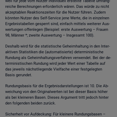
weil für jede vom Nut­zer in­di­vi­du­ell er­stell­te Ta­bel­le um­fang­
rei­che Be­rech­nun­gen er­for­der­lich wären. Das würde zu nicht
ak­zep­ta­blen Re­ak­ti­ons­zei­ten für die Nut­zer füh­ren. Zudem
könn­ten Nut­zer des Self-Ser­vice jene Werte, die in ein­zel­nen
Er­geb­nis­ta­bel­len ge­sperrt sind, ein­fach mit­tels wei­te­rer Aus­
wer­tun­gen of­fen­le­gen (Bei­spiel: erste Aus­wer­tung – Frau­en
98, Män­ner *; zwei­te Aus­wer­tung – Ins­ge­samt 100).
Des­halb wird für die sta­tis­ti­sche Ge­heim­hal­tung in den In­ter­
ak­ti­ven Sta­tis­ti­ken die (au­to­ma­ti­sier­te) de­ter­mi­nis­ti­sche
Run­dung als Ge­heim­hal­tungs­ver­fah­ren ver­wen­det. Bei der de­
ter­mi­nis­ti­schen Run­dung wird jeder Wert einer Ta­bel­le auf
das je­weils nächst­lie­gen­de Viel­fa­che einer fest­ge­leg­ten
Basis ge­run­det.
Run­dungs­ba­sis für die Er­geb­nis­dar­stel­lun­gen ist 10. Die Ab­
wei­chung von den Ori­gi­nal­wer­ten ist bei die­ser Basis höher
als bei klei­ne­ren Basen. Die­ses Ar­gu­ment tritt je­doch hin­ter
den fol­gen­den bei­den zu­rück.
Si­cher­heit vor Auf­de­ckung: Für klei­ne­re Run­dungs­ba­sen –