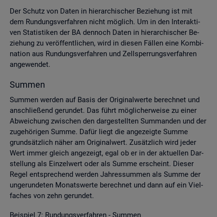
Der Schutz von Daten in hier­ar­chi­scher Be­zie­hung ist mit
dem Run­dungs­ver­fah­ren nicht mög­lich. Um in den In­ter­ak­ti­
ven Sta­tis­ti­ken der BA den­noch Daten in hier­ar­chi­scher Be­
zie­hung zu ver­öf­fent­li­chen, wird in die­sen Fäl­len eine Kom­bi­
na­ti­on aus Run­dungs­ver­fah­ren und Zell­sper­rungs­ver­fah­ren
an­ge­wen­det.
Sum­men
Sum­men wer­den auf Basis der Ori­gi­nal­wer­te be­rech­net und
an­schlie­ßend ge­run­det. Das führt mög­li­cher­wei­se zu einer
Ab­wei­chung zwi­schen den dar­ge­stell­ten Sum­man­den und der
zu­ge­hö­ri­gen Summe. Dafür liegt die an­ge­zeig­te Summe
grund­sätz­lich näher am Ori­gi­nal­wert. Zu­sätz­lich wird jeder
Wert immer gleich an­ge­zeigt, egal ob er in der ak­tu­el­len Dar­
stel­lung als Ein­zel­wert oder als Summe er­scheint. Die­ser
Regel ent­spre­chend wer­den Jah­res­sum­men als Summe der
un­ge­run­de­ten Mo­nats­wer­te be­rech­net und dann auf ein Viel­
fa­ches von zehn ge­run­det.
Bei­spiel 7: Run­dungs­ver­fah­ren - Sum­men