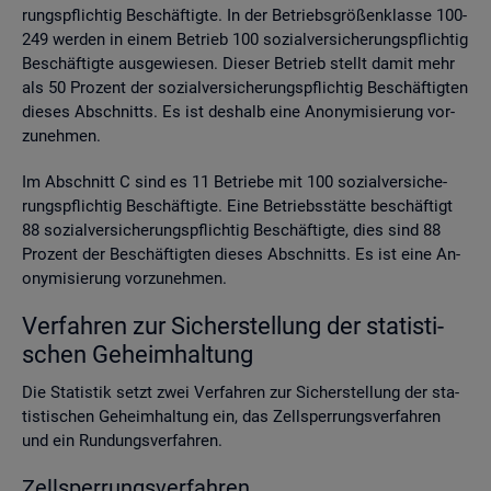
rungs­pflich­tig Be­schäf­tig­te. In der Be­triebs­grö­ßen­klas­se 100-
249 wer­den in einem Be­trieb 100 so­zi­al­ver­si­che­rungs­pflich­tig
Be­schäf­tig­te aus­ge­wie­sen. Die­ser Be­trieb stellt damit mehr
als 50 Pro­zent der so­zi­al­ver­si­che­rungs­pflich­tig Be­schäf­tig­ten
die­ses Ab­schnitts. Es ist des­halb eine An­ony­mi­sie­rung vor­
zu­neh­men.
Im Ab­schnitt C sind es 11 Be­trie­be mit 100 so­zi­al­ver­si­che­
rungs­pflich­tig Be­schäf­tig­te. Eine Be­triebs­stät­te be­schäf­tigt
88 so­zi­al­ver­si­che­rungs­pflich­tig Be­schäf­tig­te, dies sind 88
Pro­zent der Be­schäf­tig­ten die­ses Ab­schnitts. Es ist eine An­
ony­mi­sie­rung vor­zu­neh­men.
Ver­fah­ren zur Si­cher­stel­lung der sta­tis­ti­
schen Ge­heim­hal­tung
Die Sta­tis­tik setzt zwei Ver­fah­ren zur Si­cher­stel­lung der sta­
tis­ti­schen Ge­heim­hal­tung ein, das Zell­sper­rungs­ver­fah­ren
und ein Run­dungs­ver­fah­ren.
Zell­sper­rungs­ver­fah­ren