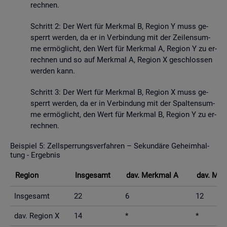
rech­nen.
Schritt 2: Der Wert für Merk­mal B, Re­gi­on Y muss ge­
sperrt wer­den, da er in Ver­bin­dung mit der Zei­len­sum­
me er­mög­licht, den Wert für Merk­mal A, Re­gi­on Y zu er­
rech­nen und so auf Merk­mal A, Re­gi­on X ge­schlos­sen
wer­den kann.
Schritt 3: Der Wert für Merk­mal B, Re­gi­on X muss ge­
sperrt wer­den, da er in Ver­bin­dung mit der Spal­ten­sum­
me er­mög­licht, den Wert für Merk­mal B, Re­gi­on Y zu er­
rech­nen.
Bei­spiel 5: Zell­sper­rungs­ver­fah­ren – Se­kun­dä­re Ge­heim­hal­
tung - Er­geb­nis
Re­gi­on
Ins­ge­samt
dav. Merk­mal A
dav. Mer
Ins­ge­samt
22
6
12
dav. Re­gi­on X
14
*
*