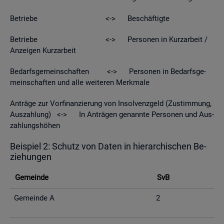
Be­trie­be <-> Be­schäf­tig­te
Be­trie­be <-> Per­so­nen in Kurz­ar­beit /
An­zei­gen Kurz­ar­beit
Be­darfs­ge­mein­schaf­ten <-> Per­so­nen in Be­darfs­ge­
mein­schaf­ten und alle wei­te­ren Merk­ma­le
An­trä­ge zur Vor­fi­nan­zie­rung von In­sol­venz­geld (Zu­stim­mung,
Aus­zah­lung) <-> In An­trä­gen ge­nann­te Per­so­nen und Aus­
zah­lungs­hö­hen
Bei­spiel 2: Schutz von Daten in hier­ar­chi­schen Be­
zie­hun­gen
Ge­mein­de
SvB
Ge­mein­de A
2