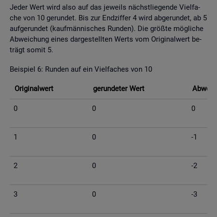
Jeder Wert wird also auf das je­weils nächst­lie­gen­de Viel­fa­
che von 10 ge­run­det. Bis zur End­zif­fer 4 wird ab­ge­run­det, ab 5
auf­ge­run­det (kauf­män­ni­sches Run­den). Die grö­ß­te mög­li­che
Ab­wei­chung eines dar­ge­stell­ten Werts vom Ori­gi­nal­wert be­
trägt somit 5.
Bei­spiel 6: Run­den auf ein Viel­fa­ches von 10
Ori­gi­nal­wert
ge­run­de­ter Wert
Ab­wei­c
0
0
0
1
0
-1
2
0
-2
3
0
-3