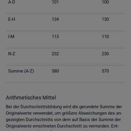
A-D
101
100
E-H
134
130
I-M
113
110
N-Z
232
230
Summe (A-Z)
580
570
Arith­me­ti­sches Mit­tel
Bei der Durch­schnitts­bil­dung wird die ge­run­de­te Summe der
Ori­gi­nal­wer­te ver­wen­det, um grö­ße­re Ab­wei­chun­gen des an­
ge­zeig­ten Durch­schnitts von dem auf Basis der Summe der
Ori­gi­nal­wer­te er­rech­ne­ten Durch­schnitt zu ver­mei­den. Ent­