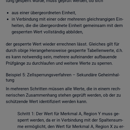
tung ge­sperrt wurde, muss ge­prüft wer­den, ob sich
aus einer über­ge­ord­ne­ten Ein­heit,
in Ver­bin­dung mit einer oder meh­re­ren gleich­ran­gi­gen Ein­
hei­ten, die die über­ge­ord­ne­te Ein­heit ge­mein­sam mit dem
ge­sperr­ten Wert voll­stän­dig ab­bil­den,
der ge­sperr­te Wert wie­der er­rech­nen lässt. Glei­ches gilt für
durch obige Her­an­ge­hens­wei­se ge­sperr­te Ta­bel­len­wer­te, d.h.
es kann not­wen­dig sein, meh­re­re auf­ein­an­der auf­bau­en­de
Prüf­gän­ge zu durch­lau­fen und wei­te­re Werte zu sper­ren.
Bei­spiel 5: Zell­sper­rungs­ver­fah­ren – Se­kun­dä­re Ge­heim­hal­
tung
In meh­re­ren Schrit­ten müs­sen alle Werte, die in einem rech­
ne­ri­schen Zu­sam­men­hang ste­hen ge­prüft wer­den, ob der zu
schüt­zen­de Wert iden­ti­fi­ziert wer­den kann.
Schritt 1: Der Wert für Merk­mal A, Re­gi­on Y muss ge­
sperrt wer­den, da er in Ver­bin­dung mit der Spal­ten­sum­
me er­mög­licht, den Wert für Merk­mal A, Re­gi­on X zu er­