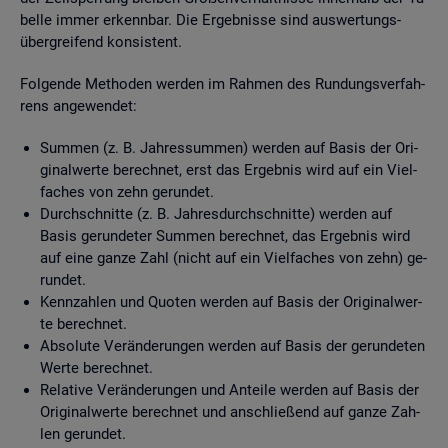
bel­le immer er­kenn­bar. Die Er­geb­nis­se sind aus­wer­tungs­
über­grei­fend kon­sis­tent.
Fol­gen­de Me­tho­den wer­den im Rah­men des Run­dungs­ver­fah­
rens an­ge­wen­det:
Sum­men (z. B. Jah­res­sum­men) wer­den auf Basis der Ori­
gi­nal­wer­te be­rech­net, erst das Er­geb­nis wird auf ein Viel­
fa­ches von zehn ge­run­det.
Durch­schnit­te (z. B. Jah­res­durch­schnit­te) wer­den auf
Basis ge­run­de­ter Sum­men be­rech­net, das Er­geb­nis wird
auf eine ganze Zahl (nicht auf ein Viel­fa­ches von zehn) ge­
run­det.
Kenn­zah­len und Quo­ten wer­den auf Basis der Ori­gi­nal­wer­
te be­rech­net.
Ab­so­lu­te Ver­än­de­run­gen wer­den auf Basis der ge­run­de­ten
Werte be­rech­net.
Re­la­ti­ve Ver­än­de­run­gen und An­tei­le wer­den auf Basis der
Ori­gi­nal­wer­te be­rech­net und an­schlie­ßend auf ganze Zah­
len ge­run­det.