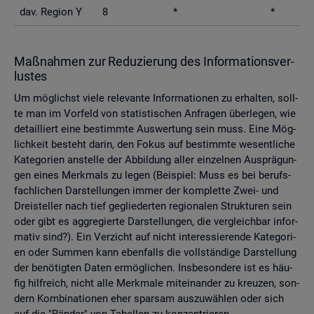
dav. Re­gi­on Y
8
*
*
Maß­nah­men zur Re­du­zie­rung des In­for­ma­ti­ons­ver­
lus­tes
Um mög­lichst viele re­le­van­te In­for­ma­tio­nen zu er­hal­ten, soll­
te man im Vor­feld von sta­tis­ti­schen An­fra­gen über­le­gen, wie
de­tail­liert eine be­stimm­te Aus­wer­tung sein muss. Eine Mög­
lich­keit be­steht darin, den Fokus auf be­stimm­te we­sent­li­che
Ka­te­go­ri­en an­stel­le der Ab­bil­dung aller ein­zel­nen Aus­prä­gun­
gen eines Merk­mals zu legen (Bei­spiel: Muss es bei be­rufs­
fach­li­chen Dar­stel­lun­gen immer der kom­plet­te Zwei- und
Drei­stel­ler nach tief ge­glie­der­ten re­gio­na­len Struk­tu­ren sein
oder gibt es agg­re­gier­te Dar­stel­lun­gen, die ver­gleich­bar in­for­
ma­tiv sind?). Ein Ver­zicht auf nicht in­ter­es­sie­ren­de Ka­te­go­ri­
en oder Sum­men kann eben­falls die voll­stän­di­ge Dar­stel­lung
der be­nö­tig­ten Daten er­mög­li­chen. Ins­be­son­de­re ist es häu­
fig hilf­reich, nicht alle Merk­ma­le mit­ein­an­der zu kreu­zen, son­
dern Kom­bi­na­tio­nen eher spar­sam aus­zu­wäh­len oder sich
auf die "Rän­der" von Ta­bel­len zu kon­zen­trie­ren.