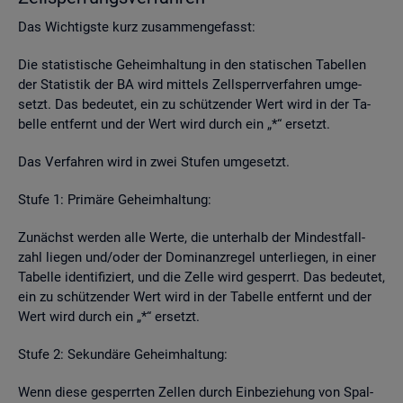
Das Wich­tigs­te kurz zu­sam­men­ge­fasst:
Die sta­tis­ti­sche Ge­heim­hal­tung in den sta­ti­schen Ta­bel­len
der Sta­tis­tik der BA wird mit­tels Zell­sperr­ver­fah­ren um­ge­
setzt. Das be­deu­tet, ein zu schüt­zen­der Wert wird in der Ta­
bel­le ent­fernt und der Wert wird durch ein „*“ er­setzt.
Das Ver­fah­ren wird in zwei Stu­fen um­ge­setzt.
Stufe 1: Pri­mä­re Ge­heim­hal­tung:
Zu­nächst wer­den alle Werte, die un­ter­halb der Min­dest­fall­
zahl lie­gen und/oder der Do­mi­nanz­re­gel un­ter­lie­gen, in einer
Ta­bel­le iden­ti­fi­ziert, und die Zelle wird ge­sperrt. Das be­deu­tet,
ein zu schüt­zen­der Wert wird in der Ta­bel­le ent­fernt und der
Wert wird durch ein „*“ er­setzt.
Stufe 2: Se­kun­dä­re Ge­heim­hal­tung:
Wenn diese ge­sperr­ten Zel­len durch Ein­be­zie­hung von Spal­