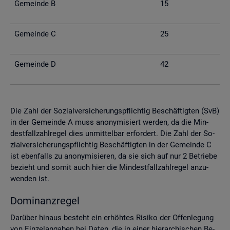
Ge­mein­de B
15
Ge­mein­de C
25
Ge­mein­de D
42
Die Zahl der So­zi­al­ver­si­che­rungs­pflich­tig Be­schäf­tig­ten (SvB)
in der Ge­mein­de A muss an­ony­mi­siert wer­den, da die Min­
dest­fall­zahl­re­gel dies un­mit­tel­bar er­for­dert. Die Zahl der So­
zi­al­ver­si­che­rungs­pflich­tig Be­schäf­tig­ten in der Ge­mein­de C
ist eben­falls zu an­ony­mi­sie­ren, da sie sich auf nur 2 Be­trie­be
be­zieht und somit auch hier die Min­dest­fall­zahl­re­gel an­zu­
wen­den ist.
Do­mi­nanz­re­gel
Dar­über hin­aus be­steht ein er­höh­tes Ri­si­ko der Of­fen­le­gung
von Ein­zel­an­ga­ben bei Daten, die in einer hier­ar­chi­schen Be­