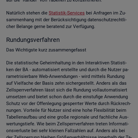
Na­tür­lich ste­hen die
Sta­tis­tik-Ser­vices
bei An­fra­gen im Zu­
sam­men­hang mit der Be­rück­sich­ti­gung da­ten­schutz­recht­li­
cher Be­lan­ge gerne be­ra­tend zur Ver­fü­gung.
Run­dungs­ver­fah­ren
Das Wich­tigs­te kurz zu­sam­men­ge­fasst
Die sta­tis­ti­sche Ge­heim­hal­tung in den In­ter­ak­ti­ven Sta­tis­ti­
ken der BA - au­to­ma­ti­siert er­stell­te und durch die Nut­zer pa­
ra­me­tri­sier­ba­re Web-An­wen­dun­gen - wird mit­tels Run­dung
auf Viel­fa­che der Basis zehn si­cher­ge­stellt. An­ders als das
Zell­sperr­ver­fah­ren lässt sich die Run­dung voll­au­to­ma­ti­siert
um­set­zen und bie­tet schon durch die ein­stu­fi­ge An­wen­dung
Schutz vor der Of­fen­le­gung ge­sperr­ter Werte durch Rück­rech­
nun­gen. Vor­tei­le für Nut­zer sind eine hohe Fle­xi­bi­li­tät beim
Ta­bel­len­auf­bau und eine große re­gio­na­le und fach­li­che Aus­
wer­tungs­tie­fe. Wie beim Zell­sperr­ver­fah­ren tre­ten In­for­ma­ti­
ons­ver­lus­te bei sehr klei­nen Fall­zah­len auf. An­ders als bei
der Zell­sper­rung blei­ben Grö­ßen­ver­hält­nis­se in­ner­halb der Ta­