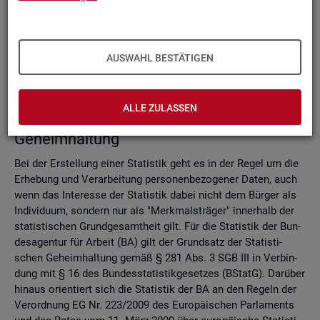
Do­mi­nanz­re­gel
Ver­fah­ren zur Si­cher­stel­lung der sta­tis­ti­schen Ge­heim­hal­
tung
Zell­sper­rungs­ver­fah­ren
AUSWAHL BESTÄTIGEN
Run­dungs­ver­fah­ren
Ver­gleich der Ver­fah­ren
ALLE ZULASSEN
Recht­li­che Grund­la­gen der sta­tis­ti­schen
Ge­heim­hal­tung
Bei der Er­stel­lung einer Sta­tis­tik geht es in der Regel um die
Er­he­bung und Ver­ar­bei­tung per­so­nen­be­zo­ge­ner Daten, auch
wenn das In­ter­es­se der Sta­tis­tik dabei nicht dem Bür­ger als
In­di­vi­du­um, son­dern nur als "Merk­mals­trä­ger" in­ner­halb der
sta­tis­ti­schen Grund­ge­samt­heit gilt. Für die Sta­tis­tik der Bun­
des­agen­tur für Ar­beit (BA) gilt der Grund­satz der Sta­tis­ti­
schen Ge­heim­hal­tung gemäß § 281 Abs. 3 SGB III in Ver­bin­
dung mit § 16 des Bun­des­sta­tis­tik­ge­set­zes (BStatG). Dar­über
hin­aus ori­en­tiert sich die Sta­tis­tik der BA an den Re­geln der
Ver­ord­nung EG Nr. 223/2009 des Eu­ro­päi­schen Par­la­ments