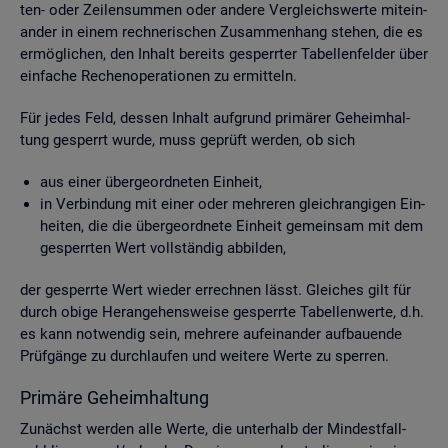
ten- oder Zei­len­sum­men oder an­de­re Ver­gleichs­wer­te mit­ein­
an­der in einem rech­ne­ri­schen Zu­sam­men­hang ste­hen, die es
er­mög­li­chen, den In­halt be­reits ge­sperr­ter Ta­bel­len­fel­der über
ein­fa­che Re­chen­ope­ra­tio­nen zu er­mit­teln.
Für jedes Feld, des­sen In­halt auf­grund pri­mä­rer Ge­heim­hal­
tung ge­sperrt wurde, muss ge­prüft wer­den, ob sich
aus einer über­ge­ord­ne­ten Ein­heit,
in Ver­bin­dung mit einer oder meh­re­ren gleich­ran­gi­gen Ein­
hei­ten, die die über­ge­ord­ne­te Ein­heit ge­mein­sam mit dem
ge­sperr­ten Wert voll­stän­dig ab­bil­den,
der ge­sperr­te Wert wie­der er­rech­nen lässt. Glei­ches gilt für
durch obige Her­an­ge­hens­wei­se ge­sperr­te Ta­bel­len­wer­te, d.h.
es kann not­wen­dig sein, meh­re­re auf­ein­an­der auf­bau­en­de
Prüf­gän­ge zu durch­lau­fen und wei­te­re Werte zu sper­ren.
Pri­mä­re Ge­heim­hal­tung
Zu­nächst wer­den alle Werte, die un­ter­halb der Min­dest­fall­