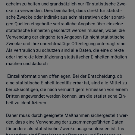
ge­heim zu hal­ten und grund­sätz­lich nur für sta­tis­ti­sche Zwe­
cke zu ver­wen­den. Dies be­inhal­tet, dass di­rekt für sta­tis­ti­
sche Zwe­cke oder in­di­rekt aus ad­mi­nis­tra­ti­ven oder sons­ti­
gen Quel­len ein­ge­hol­te ver­trau­li­che An­ga­ben über ein­zel­ne
sta­tis­ti­sche Ein­hei­ten ge­schützt wer­den müs­sen, wobei die
Ver­wen­dung der ein­ge­hol­ten An­ga­ben für nicht sta­tis­ti­sche
Zwe­cke und ihre un­recht­mä­ßi­ge Of­fen­le­gung un­ter­sagt sind.
Als ver­trau­lich zu schüt­zen sind alle Daten, die eine di­rek­te
oder in­di­rek­te Iden­ti­fi­zie­rung sta­tis­ti­scher Ein­hei­ten mög­lich
ma­chen und da­durch
Ein­zel­in­for­ma­tio­nen of­fen­le­gen. Bei der Ent­schei­dung, ob
eine sta­tis­ti­sche Ein­heit iden­ti­fi­zier­bar ist, sind alle Mit­tel zu
be­rück­sich­ti­gen, die nach ver­nünf­ti­gem Er­mes­sen von einem
Drit­ten an­ge­wen­det wer­den kön­nen, um die sta­tis­ti­sche Ein­
heit zu iden­ti­fi­zie­ren.
Daher muss durch ge­eig­ne­te Maß­nah­men si­cher­ge­stellt wer­
den, dass eine Ver­wen­dung der zu­sam­men­ge­führ­ten Daten
für an­de­re als sta­tis­ti­sche Zwe­cke aus­ge­schlos­sen ist. Ins­