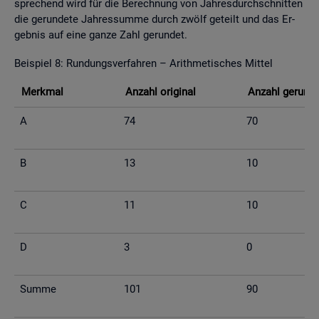
spre­chend wird für die Be­rech­nung von Jah­res­durch­schnit­ten
die ge­run­de­te Jah­res­sum­me durch zwölf ge­teilt und das Er­
geb­nis auf eine ganze Zahl ge­run­det.
Bei­spiel 8: Run­dungs­ver­fah­ren – Arith­me­ti­sches Mit­tel
Merk­mal
An­zahl ori­gi­nal
An­zahl ge­run­d
A
74
70
B
13
10
C
11
10
D
3
0
Summe
101
90