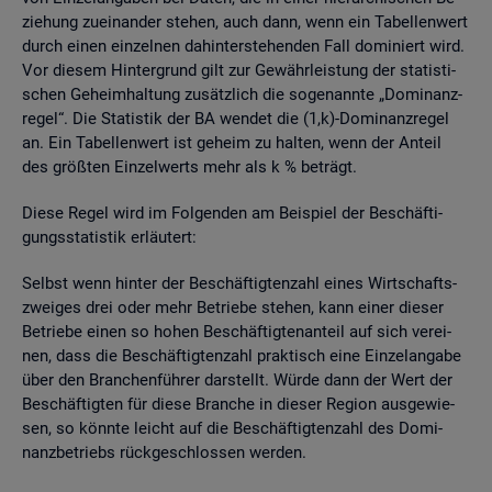
zie­hung zu­ein­an­der ste­hen, auch dann, wenn ein Ta­bel­len­wert
durch einen ein­zel­nen da­hin­ter­ste­hen­den Fall do­mi­niert wird.
Vor die­sem Hin­ter­grund gilt zur Ge­währ­leis­tung der sta­tis­ti­
schen Ge­heim­hal­tung zu­sätz­lich die so­ge­nann­te „Do­mi­nanz­
re­gel“. Die Sta­tis­tik der BA wen­det die (1,k)-Do­mi­nanz­re­gel
an. Ein Ta­bel­len­wert ist ge­heim zu hal­ten, wenn der An­teil
des grö­ß­ten Ein­zel­werts mehr als k % be­trägt.
Diese Regel wird im Fol­gen­den am Bei­spiel der Be­schäf­ti­
gungs­sta­tis­tik er­läu­tert:
Selbst wenn hin­ter der Be­schäf­tig­ten­zahl eines Wirt­schafts­
zwei­ges drei oder mehr Be­trie­be ste­hen, kann einer die­ser
Be­trie­be einen so hohen Be­schäf­tig­ten­an­teil auf sich ver­ei­
nen, dass die Be­schäf­tig­ten­zahl prak­tisch eine Ein­zel­an­ga­be
über den Bran­chen­füh­rer dar­stellt. Würde dann der Wert der
Be­schäf­tig­ten für diese Bran­che in die­ser Re­gi­on aus­ge­wie­
sen, so könn­te leicht auf die Be­schäf­tig­ten­zahl des Do­mi­
nanz­be­triebs rück­ge­schlos­sen wer­den.