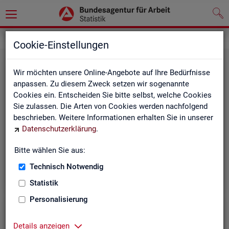
Grundlagen
Rechtsgrundlagen
Cookie-Einstellungen
Wir möchten unsere Online-Angebote auf Ihre Bedürfnisse
anpassen. Zu diesem Zweck setzen wir sogenannte
Cookies ein. Entscheiden Sie bitte selbst, welche Cookies
Sie zulassen. Die Arten von Cookies werden nachfolgend
beschrieben. Weitere Informationen erhalten Sie in unserer
Ge­set­ze und Ver­ord­nun­gen
Datenschutzerklärung
.
Bitte wählen Sie aus:
Die Gesetze und Verordnungen, die der Arbeit der
Statistik der BA zugrunde liegen, finden Sie hier.
Technisch Notwendig
Statistik
Personalisierung
Details anzeigen