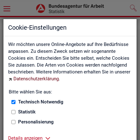
Grundlagen
Rechtsgrundlagen
Cookie-Einstellungen
Wir möchten unsere Online-Angebote auf Ihre Bedürfnisse
anpassen. Zu diesem Zweck setzen wir sogenannte
Cookies ein. Entscheiden Sie bitte selbst, welche Cookies
Sie zulassen. Die Arten von Cookies werden nachfolgend
beschrieben. Weitere Informationen erhalten Sie in unserer
Ge­set­ze und Ver­ord­nun­gen
Datenschutzerklärung
.
Bitte wählen Sie aus:
Die Gesetze und Verordnungen, die der Arbeit der
Statistik der BA zugrunde liegen, finden Sie hier.
Technisch Notwendig
Statistik
Personalisierung
Details anzeigen