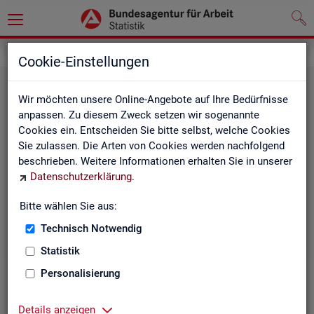
Grundlagen
Rechtsgrundlagen
Cookie-Einstellungen
Wir möchten unsere Online-Angebote auf Ihre Bedürfnisse
anpassen. Zu diesem Zweck setzen wir sogenannte
Cookies ein. Entscheiden Sie bitte selbst, welche Cookies
Sie zulassen. Die Arten von Cookies werden nachfolgend
beschrieben. Weitere Informationen erhalten Sie in unserer
Ge­set­ze und Ver­ord­nun­gen
Datenschutzerklärung
.
Bitte wählen Sie aus:
Die Gesetze und Verordnungen, die der Arbeit der
Statistik der BA zugrunde liegen, finden Sie hier.
Technisch Notwendig
Statistik
Personalisierung
Details anzeigen