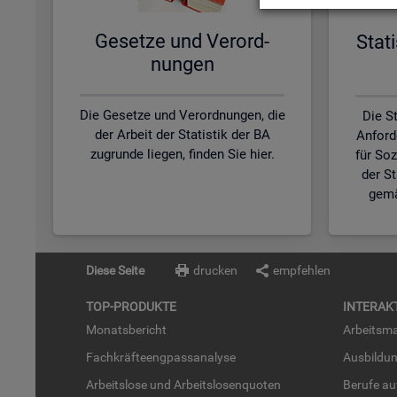
Ge­set­ze und Ver­ord­
Sta­t
nun­gen
Die Gesetze und Verordnungen, die
Die St
der Arbeit der Statistik der BA
Anford
zugrunde liegen, finden Sie hier.
für So
der S
gemä
Diese Seite
drucken
empfehlen
TOP-PRO­DUK­TE
IN­TER­AK­
Mo­nats­be­richt
Ar­beits­ma
Fach­kräf­te­eng­pass­ana­ly­se
Aus­bil­du
Ar­beits­lo­se und Ar­beits­lo­sen­quo­ten
Be­ru­fe a