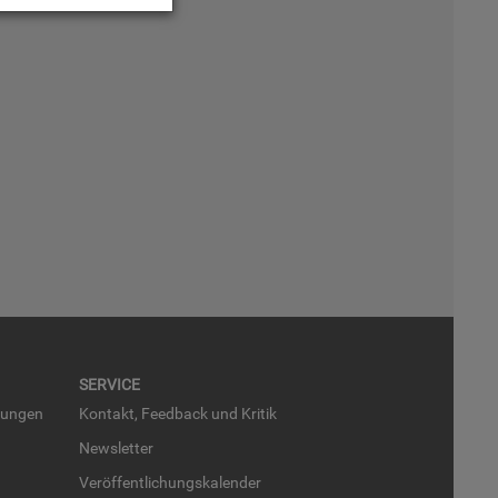
SER­VICE
run­gen
Kon­takt, Feed­back und Kri­tik
News­let­ter
Ver­öf­fent­li­chungs­ka­len­der