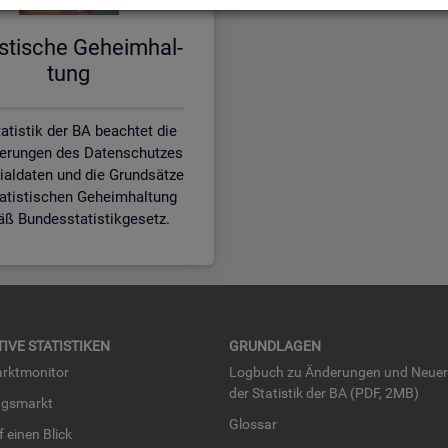
is­ti­sche Ge­heim­hal­
tung
atistik der BA beachtet die
erungen des Datenschutzes
zialdaten und die Grundsätze
tatistischen Geheimhaltung
ß Bundesstatistikgesetz.
TI­VE STA­TIS­TI­KEN
GRUND­LA­GEN
rkt­mo­ni­tor
Log­buch zu Än­de­run­gen und Neue­
der Sta­tis­tik der BA (PDF, 2MB)
ngs­markt
Glos­sar
uf einen Blick