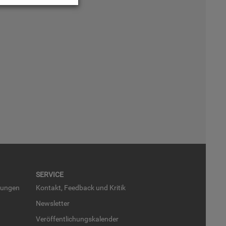
SER­VICE
run­gen
Kon­takt, Feed­back und Kri­tik
News­let­ter
Ver­öf­fent­li­chungs­ka­len­der