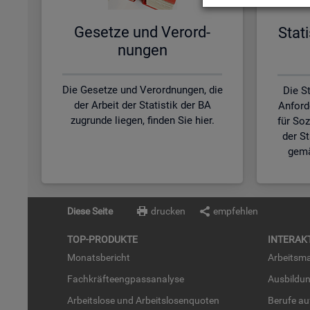
Ge­set­ze und Ver­ord­
Sta­t
nun­gen
Die Gesetze und Verordnungen, die
Die St
der Arbeit der Statistik der BA
Anford
zugrunde liegen, finden Sie hier.
für So
der S
gemä
Diese Seite
drucken
empfehlen
TOP-PRO­DUK­TE
IN­TER­AK­
Mo­nats­be­richt
Ar­beits­ma
Fach­kräf­te­eng­pass­ana­ly­se
Aus­bil­du
Ar­beits­lo­se und Ar­beits­lo­sen­quo­ten
Be­ru­fe a