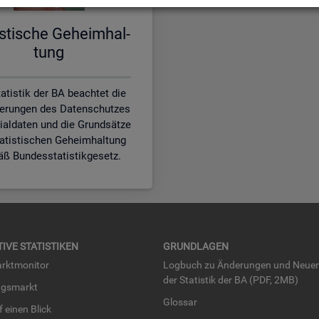
is­ti­sche Ge­heim­hal­
tung
atistik der BA beachtet die
erungen des Datenschutzes
zialdaten und die Grundsätze
tatistischen Geheimhaltung
ß Bundesstatistikgesetz.
TI­VE STA­TIS­TI­KEN
GRUND­LA­GEN
rkt­mo­ni­tor
Log­buch zu Än­de­run­gen und Neue­
der Sta­tis­tik der BA (PDF, 2MB)
ngs­markt
Glos­sar
uf einen Blick