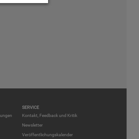
SER­VICE
run­gen
Kon­takt, Feed­back und Kri­tik
News­let­ter
Ver­öf­fent­li­chungs­ka­len­der