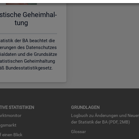
is­ti­sche Ge­heim­hal­
tung
atistik der BA beachtet die
erungen des Datenschutzes
zialdaten und die Grundsätze
tatistischen Geheimhaltung
ß Bundesstatistikgesetz.
TI­VE STA­TIS­TI­KEN
GRUND­LA­GEN
rkt­mo­ni­tor
Log­buch zu Än­de­run­gen und Neue­
der Sta­tis­tik der BA (PDF, 2MB)
ngs­markt
Glos­sar
uf einen Blick