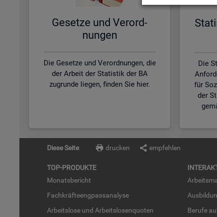
Ge­set­ze und Ver­ord­
Sta­t
nun­gen
Die Gesetze und Verordnungen, die
Die St
der Arbeit der Statistik der BA
Anford
zugrunde liegen, finden Sie hier.
für So
der S
gemä
Diese Seite
drucken
empfehlen
TOP-PRO­DUK­TE
IN­TER­AK­
Mo­nats­be­richt
Ar­beits­ma
Fach­kräf­te­eng­pass­ana­ly­se
Aus­bil­du
Ar­beits­lo­se und Ar­beits­lo­sen­quo­ten
Be­ru­fe a