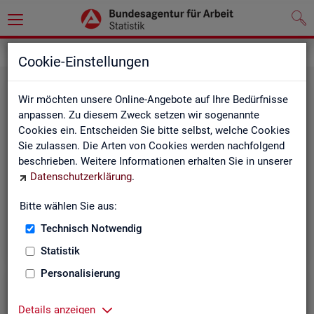
Grundlagen
Rechtsgrundlagen
Cookie-Einstellungen
Wir möchten unsere Online-Angebote auf Ihre Bedürfnisse
anpassen. Zu diesem Zweck setzen wir sogenannte
Cookies ein. Entscheiden Sie bitte selbst, welche Cookies
Sie zulassen. Die Arten von Cookies werden nachfolgend
beschrieben. Weitere Informationen erhalten Sie in unserer
Ge­set­ze und Ver­ord­nun­gen
Datenschutzerklärung
.
Bitte wählen Sie aus:
Die Gesetze und Verordnungen, die der Arbeit der
Statistik der BA zugrunde liegen, finden Sie hier.
Technisch Notwendig
Statistik
Personalisierung
Details anzeigen